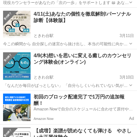
現役カウンセラーがあなたの「次の一歩」をサポートします 📖 あなた
は今、こんなことで悩んでいませんか？ □クライアントの満足度が気
東京
板橋区
ときわ台駅
その他
心理
4/11(土)あなたの個性を徹底解剖!パーソナル
になる □せっかく資格を取ったのに、思ったようにカウンセリング活
診断【体験版】
動が進まない □カ...
ときわ台駅
3月11日
今この瞬間から 自分探しの迷宮から抜け出し、本当の可能性に向かっ
て歩き出せる たった30分で人生が変わる？！ オンライン 「パーソナ
東京
板橋区
ときわ台駅
その他
4/9(木)想いを思いに変える癒しのカウンセリ
ル診断」体験会 上級心理カウンセラーが あなたの過去・現在・未来を
ング体験会(オンライン)
紐解き、真の姿...
ときわ台駅
3月10日
「なんだか毎日がぱっとしない」 「自分らしくいられていない気がす
る」 「もっとこうなったらいいのに…」 もし今、そう感じているな
東京
板橋区
ときわ台駅
その他
初回のブロック配達完了で1万円の追加報
ら、それはあなたが「今より良い自分になりたい」と願っている証拠
酬！
かもしれません。 ...
Amazon Nowで自分のスケジュールに合わせて原付や電
動アシスト自転車で配達し、報酬を獲得しましょう！
Ad
Amazon Now
【成増】楽譜が読めなくても弾ける やさし