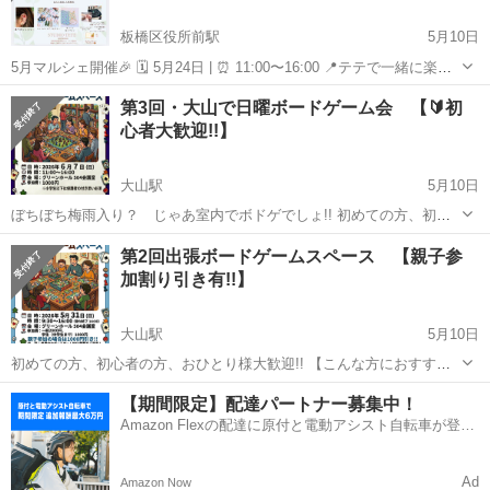
板橋区役所前駅
5月10日
5月マルシェ開催🎉 🗓️ 5月24日 | ⏰ 11:00〜16:00 📍テテで一緒に楽し
いひとときを過ごそう！ @___studio.tete___ 板橋区仲宿60-11 ぐらん
東京
板橋区
板橋区役所前駅
その他
マルシェ
第3回・大山で日曜ボードゲーム会 【🔰初
廣橋3F 🚇都営三田線 板橋区役所前駅A...
心者大歓迎!!】
大山駅
5月10日
ぼちぼち梅雨入り？ じゃあ室内でボドゲでしょ!! 初めての方、初心
者の方、おひとり様大歓迎!! ※今回は第1・2回とは開催時間が異なっ
東京
板橋区
大山駅
その他
ゲーム
第2回出張ボードゲームスペース 【親子参
ておりますのでご注意ください!! 【こんな方におすすめ】 ・見知ら...
加割り引き有!!】
大山駅
5月10日
初めての方、初心者の方、おひとり様大歓迎!! 【こんな方におすす
め】 ・見知らぬ人たちとゲームしてみたい方!! ・自分の持ち込んだゲ
東京
板橋区
大山駅
その他
ゲーム
【期間限定】配達パートナー募集中！
ームで卓を立ててみたい方!! ・友人や家族とのんびり遊びたい方!!(親
Amazon Flexの配達に原付と電動アシスト自転車が登
子割引...
場！
Ad
Amazon Now