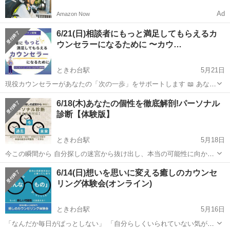
Ad
Amazon Now
6/21(日)相談者にもっと満足してもらえるカ
ウンセラーになるために 〜カウ…
ときわ台駅
5月21日
現役カウンセラーがあなたの「次の一歩」をサポートします 📖 あなた
は今、こんなことで悩んでいませんか？ □クライアントの満足度が気
東京
板橋区
ときわ台駅
その他
心理
6/18(木)あなたの個性を徹底解剖!パーソナル
になる □せっかく資格を取ったのに、思ったようにカウンセリング活
診断【体験版】
動が進まない □カ...
ときわ台駅
5月18日
今この瞬間から 自分探しの迷宮から抜け出し、本当の可能性に向かっ
て歩き出せる たった30分で人生が変わる？！ オンライン 「パーソナ
東京
板橋区
ときわ台駅
その他
6/14(日)想いを思いに変える癒しのカウンセ
ル診断」体験会 上級心理カウンセラーが あなたの過去・現在・未来を
リング体験会(オンライン)
紐解き、真の姿...
ときわ台駅
5月16日
「なんだか毎日がぱっとしない」 「自分らしくいられていない気がす