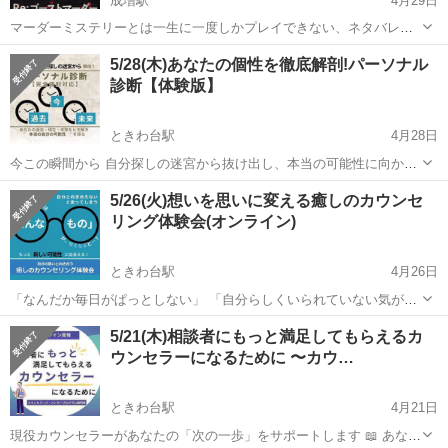
成増駅
4月29日
マーダーミステリーとは一生に一度しかプレイできない、ネタバレ厳
禁の参加型ミステリーです。 初心者の方には当日、GMが詳しく解説
東京
板橋区
成増駅
その他
会場
5/28(木)あなたの個性を徹底解剖!パーソナル
します！ ※マーダーミステリーは連絡のやりとりが必要なため、原則
診断【体験版】
Twiplaからの参加申請とさ...
ときわ台駅
4月28日
今この瞬間から 自分探しの迷宮から抜け出し、本当の可能性に向かっ
て歩き出せる たった30分で人生が変わる？！ オンライン 「パーソナ
東京
板橋区
ときわ台駅
その他
5/26(火)想いを思いに変える癒しのカウンセ
ル診断」体験会 上級心理カウンセラーが あなたの過去・現在・未来を
リング体験会(オンライン)
紐解き、真の姿...
ときわ台駅
4月26日
「なんだか毎日がぱっとしない」 「自分らしくいられていない気がす
る」 「もっとこうなったらいいのに…」 もし今、そう感じているな
東京
板橋区
ときわ台駅
その他
思い
5/21(木)相談者にもっと満足してもらえるカ
ら、それはあなたが「今より良い自分になりたい」と願っている証拠
ウンセラーになるために 〜カウ…
かもしれません。 ...
ときわ台駅
4月21日
現役カウンセラーがあなたの「次の一歩」をサポートします 📖 あなた