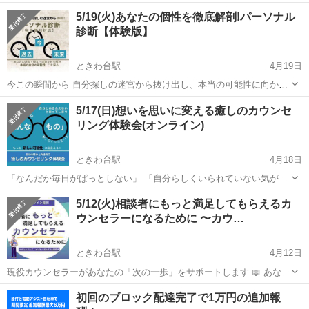
は今、こんなことで悩んでいませんか？ □クライアントの満足度が気
東京
板橋区
ときわ台駅
その他
心理
5/19(火)あなたの個性を徹底解剖!パーソナル
になる □せっかく資格を取ったのに、思ったようにカウンセリング活
診断【体験版】
動が進まない □カ...
ときわ台駅
4月19日
今この瞬間から 自分探しの迷宮から抜け出し、本当の可能性に向かっ
て歩き出せる たった30分で人生が変わる？！ オンライン 「パーソナ
東京
板橋区
ときわ台駅
その他
5/17(日)想いを思いに変える癒しのカウンセ
ル診断」体験会 上級心理カウンセラーが あなたの過去・現在・未来を
リング体験会(オンライン)
紐解き、真の姿...
ときわ台駅
4月18日
「なんだか毎日がぱっとしない」 「自分らしくいられていない気がす
る」 「もっとこうなったらいいのに…」 もし今、そう感じているな
東京
板橋区
ときわ台駅
その他
5/12(火)相談者にもっと満足してもらえるカ
ら、それはあなたが「今より良い自分になりたい」と願っている証拠
ウンセラーになるために 〜カウ…
かもしれません。 ...
ときわ台駅
4月12日
現役カウンセラーがあなたの「次の一歩」をサポートします 📖 あなた
は今、こんなことで悩んでいませんか？ □クライアントの満足度が気
東京
板橋区
ときわ台駅
その他
心理
初回のブロック配達完了で1万円の追加報
になる □せっかく資格を取ったのに、思ったようにカウンセリング活