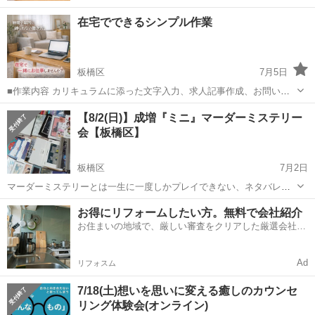
在宅でできるシンプル作業
板橋区
7月5日
■作業内容 カリキュラムに添った文字入力、求人記事作成、お問い合
わせのメッセージやり取り、SNSの運営など。 ・初心者の方でも安心
東京
板橋区
その他
【8/2(日)】成増『ミニ』マーダーミステリー
してお 仕 事していただけます ・作業量に比例して報 酬 U P！が見込
会【板橋区】
めます☆ ■活動...
板橋区
7月2日
マーダーミステリーとは一生に一度しかプレイできない、ネタバレ厳
禁の参加型ミステリーです。 初心者の方には当日、GMが詳しく解説
東京
板橋区
その他
会場
お得にリフォームしたい方。無料で会社紹介
します！ ※マーダーミステリーは連絡のやりとりが必要なため、原則
お住まいの地域で、厳しい審査をクリアした厳選会社を
Twiplaからの参加申請とさ...
知ってる？
Ad
リフォスム
7/18(土)想いを思いに変える癒しのカウンセ
リング体験会(オンライン)