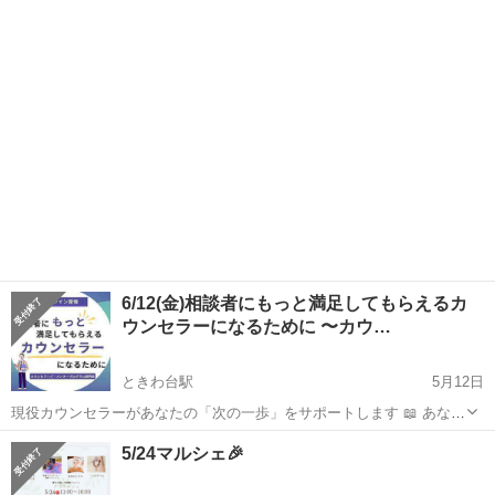
る」 「もっとこうなったらいいのに…」 もし今、そう感じているな
東京
板橋区
ときわ台駅
その他
思い
ら、それはあなたが「今より良い自分になりたい」と願っている証拠
かもしれません。 ...
6/12(金)相談者にもっと満足してもらえるカ
ウンセラーになるために 〜カウ…
ときわ台駅
5月12日
現役カウンセラーがあなたの「次の一歩」をサポートします 📖 あなた
は今、こんなことで悩んでいませんか？ □クライアントの満足度が気
東京
板橋区
ときわ台駅
その他
5/24マルシェ🎉
になる □せっかく資格を取ったのに、思ったようにカウンセリング活
動が進まない □カ...