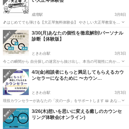
い大正琴体験会
成増駅
3月8日
🎵はじめてでも弾ける【大正琴無料体験会】 やさしい大正琴教室を始
めます。 🌸楽譜が読めなくても大丈夫 🌸昔好きだった曲をもう一
東京
板橋区
成増駅
その他
体験会
3/30(月)あなたの個性を徹底解剖!パーソナル
度 🌸数字譜で弾くのでどなたでも簡単 🌸指先の体操にもなります 🌸
診断【体験版】
まったく初めての方大歓迎 ...
ときわ台駅
3月3日
今この瞬間から 自分探しの迷宮から抜け出し、本当の可能性に向かっ
て歩き出せる たった30分で人生が変わる？！ オンライン 「パーソナ
東京
板橋区
ときわ台駅
その他
4/3(金)相談者にもっと満足してもらえるカウ
ル診断」体験会 上級心理カウンセラーが あなたの過去・現在・未来を
ンセラーになるために 〜カウン…
紐解き、真の姿...
ときわ台駅
3月3日
現役カウンセラーがあなたの「次の一歩」をサポートします 📖 あなた
は今、こんなことで悩んでいませんか？ □クライアントの満足度が気
東京
板橋区
ときわ台駅
その他
心理
3/26(木)想いを思いに変える癒しのカウンセ
になる □せっかく資格を取ったのに、思ったようにカウンセリング活
リング体験会(オンライン)
動が進まない □カ...