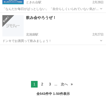
ときわ台駅
2月28日
「なんだか毎日がぱっとしない」 「自分らしくいられていない気がす
る」 「もっとこうなったらいいのに…」 もし今、そう感じているな
東京
板橋区
ときわ台駅
その他
飲み会やろうぜ！
ら、それはあなたが「今より良い自分になりたい」と願っている証拠
かもしれません。 ...
北池袋駅
2月27日
ドンキでお酒買って飲みましょう！
東京
板橋区
北池袋駅
その他
飲み会
1
2
3
...
次へ
全543件中 1-50件表示