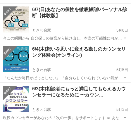
6/7(日)あなたの個性を徹底解剖!パーソナル診
断【体験版】
ときわ台駅
5月8日
今この瞬間から 自分探しの迷宮から抜け出し、本当の可能性に向かっ
て歩き出せる たった30分で人生が変わる？！ オンライン 「パーソナ
東京
板橋区
ときわ台駅
その他
心理
6/4(木)想いを思いに変える癒しのカウンセリ
ル診断」体験会 上級心理カウンセラーが あなたの過去・現在・未来を
ング体験会(オンライン)
紐解き、真の姿...
ときわ台駅
5月5日
「なんだか毎日がぱっとしない」 「自分らしくいられていない気がす
る」 「もっとこうなったらいいのに…」 もし今、そう感じているな
東京
板橋区
ときわ台駅
その他
思い
6/3(木)相談者にもっと満足してもらえるカウ
ら、それはあなたが「今より良い自分になりたい」と願っている証拠
ンセラーになるために 〜カウン…
かもしれません。 ...
ときわ台駅
5月3日
現役カウンセラーがあなたの「次の一歩」をサポートします 📖 あなた
は今、こんなことで悩んでいませんか？ □クライアントの満足度が気
東京
板橋区
ときわ台駅
その他
心理
になる □せっかく資格を取ったのに、思ったようにカウンセリング活