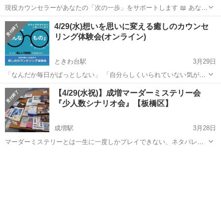
現役カウンセラーがあなたの「次の一歩」をサポートします 📖 あなた
は今、こんなことで悩んでいませんか？ □クライアントの満足度が気
東京
板橋区
ときわ台駅
その他
4/29(水)想いを思いに変える癒しのカウンセ
になる □せっかく資格を取ったのに、思ったようにカウンセリング活
リング体験会(オンライン)
動が進まない □カ...
ときわ台駅
3月29日
「なんだか毎日がぱっとしない」 「自分らしくいられていない気がす
る」 「もっとこうなったらいいのに…」 もし今、そう感じているな
東京
板橋区
ときわ台駅
その他
思い
【4/29(水祝)】成増マーダーミステリー会
ら、それはあなたが「今より良い自分になりたい」と願っている証拠
『少人数シナリオ会』【板橋区】
かもしれません。 ...
成増駅
3月28日
マーダーミステリーとは一生に一度しかプレイできない、ネタバレ厳
禁の参加型ミステリーです。 初心者の方には当日、GMが詳しく解説
東京
板橋区
成増駅
その他
会場
します！ ※マーダーミステリーは連絡のやりとりが必要なため、原則
Twiplaからの参加申請とさ...