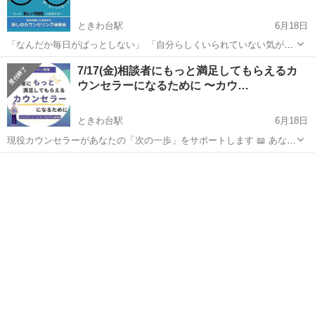
ときわ台駅
6月18日
「なんだか毎日がぱっとしない」 「自分らしくいられていない気がす
る」 「もっとこうなったらいいのに…」 もし今、そう感じているな
東京
板橋区
ときわ台駅
その他
思い
7/17(金)相談者にもっと満足してもらえるカ
ら、それはあなたが「今より良い自分になりたい」と願っている証拠
ウンセラーになるために 〜カウ…
かもしれません。 ...
ときわ台駅
6月18日
現役カウンセラーがあなたの「次の一歩」をサポートします 📖 あなた
は今、こんなことで悩んでいませんか？ □クライアントの満足度が気
東京
板橋区
ときわ台駅
その他
になる □せっかく資格を取ったのに、思ったようにカウンセリング活
動が進まない □カ...