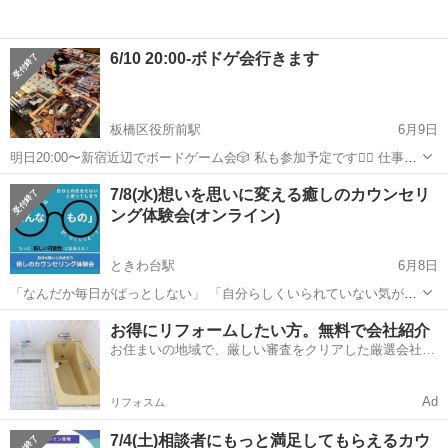
6/10 20:00-ボドゲ会行きます
板橋区役所前駅
6月9日
明日20:00〜新宿近辺でボードゲーム会🎲 私も参加予定です🙋‍♀️ 仕事終
わりに遊びたい人いたらぜひ〜🌷
東京
板橋区
板橋区役所前駅
その他
ボドゲ
7/8(水)想いを思いに変える癒しのカウンセリ
ング体験会(オンライン)
ときわ台駅
6月8日
「なんだか毎日がぱっとしない」 「自分らしくいられていない気がす
る」 「もっとこうなったらいいのに…」 もし今、そう感じているな
東京
板橋区
ときわ台駅
その他
お得にリフォームしたい方。無料で会社紹介
ら、それはあなたが「今より良い自分になりたい」と願っている証拠
お住まいの地域で、厳しい審査をクリアした厳選会社を
かもしれません。 ...
知ってる？
Ad
リフォスム
7/4(土)相談者にもっと満足してもらえるカウ