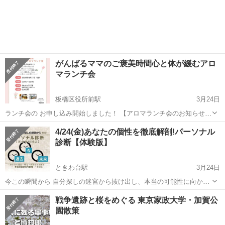
がんばるママのご褒美時間心と体が緩むアロ
マランチ会
板橋区役所前駅
3月24日
ランチ会の お申し込み開始しました！ 【アロマランチ会のお知らせ】
なんとなく疲れが抜けない… ちゃんと食べてるのになんだか整わな
東京
板橋区
板橋区役所前駅
その他
ママ
4/24(金)あなたの個性を徹底解剖!パーソナル
い… そう思ってる方へ ちょっとゆるく“整える時間”過ごしませんか？
診断【体験版】
🌿ミネラルと...
ときわ台駅
3月24日
今この瞬間から 自分探しの迷宮から抜け出し、本当の可能性に向かっ
て歩き出せる たった30分で人生が変わる？！ オンライン 「パーソナ
東京
板橋区
ときわ台駅
その他
心理
戦争遺跡と桜をめぐる 東京家政大学・加賀公
ル診断」体験会 上級心理カウンセラーが あなたの過去・現在・未来を
園散策
紐解き、真の姿...