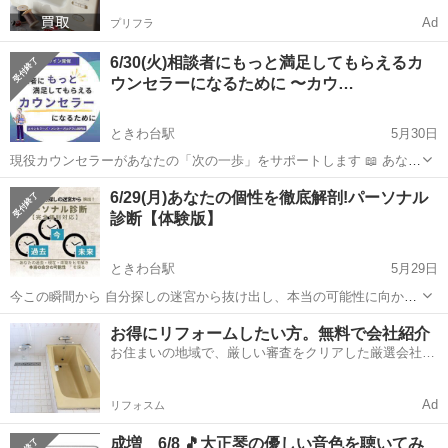
Ad
プリフラ
6/30(火)相談者にもっと満足してもらえるカ
ウンセラーになるために 〜カウ…
ときわ台駅
5月30日
現役カウンセラーがあなたの「次の一歩」をサポートします 📖 あなた
は今、こんなことで悩んでいませんか？ □クライアントの満足度が気
東京
板橋区
ときわ台駅
その他
6/29(月)あなたの個性を徹底解剖!パーソナル
になる □せっかく資格を取ったのに、思ったようにカウンセリング活
診断【体験版】
動が進まない □カ...
ときわ台駅
5月29日
今この瞬間から 自分探しの迷宮から抜け出し、本当の可能性に向かっ
て歩き出せる たった30分で人生が変わる？！ オンライン 「パーソナ
東京
板橋区
ときわ台駅
その他
心理
お得にリフォームしたい方。無料で会社紹介
ル診断」体験会 上級心理カウンセラーが あなたの過去・現在・未来を
お住まいの地域で、厳しい審査をクリアした厳選会社を
紐解き、真の姿...
知ってる？
Ad
リフォスム
成増 6/8 🎵大正琴の優しい音色を聴いてみ