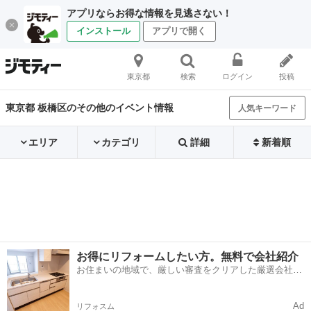
アプリならお得な情報を見逃さない！
インストール
アプリで開く
東京都
検索
ログイン
投稿
東京都 板橋区のその他のイベント情報
人気キーワード
エリア
カテゴリ
詳細
新着順
お得にリフォームしたい方。無料で会社紹介
お住まいの地域で、厳しい審査をクリアした厳選会社を
知ってる？
Ad
リフォスム