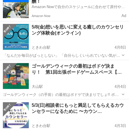
酬！
動が進まない □カ...
Amazon Nowで自分のスケジュールに合わせて原付や電
動アシスト自転車で配達し、報酬を獲得しましょう！
Ad
Amazon Now
5/8(金)想いを思いに変える癒しのカウンセリ
ング体験会(オンライン)
ときわ台駅
4月8日
「なんだか毎日がぱっとしない」 「自分らしくいられていない気がす
る」 「もっとこうなったらいいのに…」 もし今、そう感じているな
東京
板橋区
ときわ台駅
その他
ゴールデンウィークの最初はボドゲ決ま
ら、それはあなたが「今より良い自分になりたい」と願っている証拠
り！ 第1回出張ボードゲームスペース【初
かもしれません。 ...
心…
大山駅
4月4日
ゴールデンウィーク（の手前）の最初はボドゲで決まりでしょ!! ボド
ゲカフェの激戦地・池袋から少し離れた大山駅。 ボードゲームで楽し
東京
板橋区
大山駅
その他
ゲーム
5/3(日)相談者にもっと満足してもらえるカウ
い時間を過ごしませんか？ 第1回ボードゲームスペースを開催します!!
ンセラーになるために 〜カウン…
...
ときわ台駅
4月3日