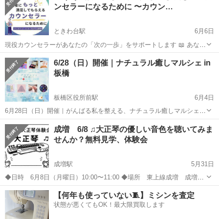
ンセラーになるために 〜カウン…
ときわ台駅
6月6日
現役カウンセラーがあなたの「次の一歩」をサポートします 📖 あなた
は今、こんなことで悩んでいませんか？ □クライアントの満足度が気
東京
板橋区
ときわ台駅
その他
心理
6/28（日）開催｜ナチュラル癒しマルシェ in
になる □せっかく資格を取ったのに、思ったようにカウンセリング活
板橋
動が進まない □カ...
板橋区役所前駅
6月4日
6月28日（日）開催｜がんばる私を整える、ナチュラル癒しマルシェ
毎日、仕事に家事に子育てにと、気づけば自分のことは後回し。 「本
東京
板橋区
板橋区役所前駅
その他
マルシェ
成増 6/8 ♫大正琴の優しい音色を聴いてみま
当はもっと自分を大切にしたい」 「できるだけナチュラルなものを選
せんか？無料見学、体験会
びたい」 「これからの働き...
成増駅
5月31日
◆日時 6月8日（月曜日）10:00〜11:00 ◆場所 東上線成増 成増ま
なぽーと3F ★大正琴の音色を聴いてみませんか？ 🌸楽譜が読めなく
東京
板橋区
成増駅
その他
体験会
【何年も使っていない🧵】ミシンを査定
ても大丈夫 🌸大正琴は数字譜で弾くのでどなたでも簡単 に
状態が悪くてもOK！最大限買取します
できます 🌸指...