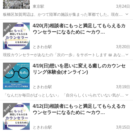
東京駅
3月24日
板橋区加賀周辺は、かつて陸軍の施設が集まった軍都でした。現在の
東京家政大学周辺にも、戦時中の研究施設や防空関連の遺構が残され
東京
板橋区
東京駅
その他
4/20(月)相談者にもっと満足してもらえるカ
ています。加賀公園には弾薬庫跡などが保存され、戦争の記憶を今に
ウンセラーになるために 〜カウ…
伝えています。春の桜の下で、穏やかな風...
ときわ台駅
3月20日
現役カウンセラーがあなたの「次の一歩」をサポートします 📖 あなた
は今、こんなことで悩んでいませんか？ □クライアントの満足度が気
東京
板橋区
ときわ台駅
その他
心理
4/19(日)想いを思いに変える癒しのカウンセ
になる □せっかく資格を取ったのに、思ったようにカウンセリング活
リング体験会(オンライン)
動が進まない □カ...
ときわ台駅
3月19日
「なんだか毎日がぱっとしない」 「自分らしくいられていない気がす
る」 「もっとこうなったらいいのに…」 もし今、そう感じているな
東京
板橋区
ときわ台駅
その他
思い
4/12(日)相談者にもっと満足してもらえるカ
ら、それはあなたが「今より良い自分になりたい」と願っている証拠
ウンセラーになるために 〜カウ…
かもしれません。 ...
ときわ台駅
3月15日