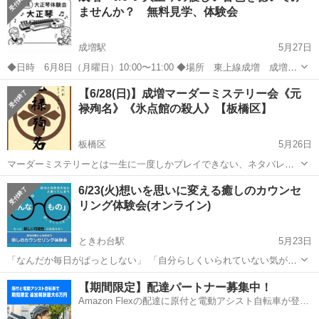
ませんか？ 無料見学、体験会
成増駅
5月27日
◆日時 6月8日（月曜日）10:00〜11:00 ◆場所 東上線成増 成増ま
なぽーと3F ★大正琴の音色を聴いてみませんか？ 🌸楽譜が読めなく
東京
板橋区
成増駅
その他
体験会
【6/28(日)】成増マーダーミステリー会《元
ても大丈夫 🌸大正琴は数字譜で弾くのでどなたでも簡単 に
禄殉名》《氷点館の殺人》【板橋区】
できます 🌸指...
板橋区
5月26日
マーダーミステリーとは一生に一度しかプレイできない、ネタバレ厳
禁の参加型ミステリーです。 初心者の方には当日、GMが詳しく解説
東京
板橋区
その他
会場
6/23(火)想いを思いに変える癒しのカウンセ
します！ ※マーダーミステリーは連絡のやりとりが必要なため、原則
リング体験会(オンライン)
Twiplaからの参加申請とさ...
ときわ台駅
5月23日
「なんだか毎日がぱっとしない」 「自分らしくいられていない気がす
る」 「もっとこうなったらいいのに…」 もし今、そう感じているな
東京
板橋区
ときわ台駅
その他
【期間限定】配達パートナー募集中！
ら、それはあなたが「今より良い自分になりたい」と願っている証拠
Amazon Flexの配達に原付と電動アシスト自転車が登
かもしれません。 ...
場！