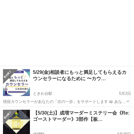
動が進まない □カ...
5/29(金)相談者にもっと満足してもらえるカ
ウンセラーになるために 〜カウ…
ときわ台駅
5月2日
現役カウンセラーがあなたの「次の一歩」をサポートします 📖 あなた
は今、こんなことで悩んでいませんか？ □クライアントの満足度が気
東京
板橋区
ときわ台駅
その他
【5/30(土)】成増マーダーミステリー会《Re:
になる □せっかく資格を取ったのに、思ったようにカウンセリング活
ゴーストマーダー》3部作【板…
動が進まない □カ...