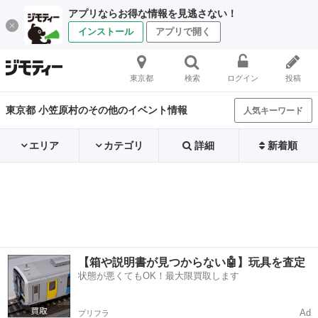
アプリならお得な情報を見逃さない！
インストール
アプリで開く
東京都
検索
ログイン
投稿
東京都 小笠原村のその他のイベント情報
人気キーワード
エリア
カテゴリ
詳細
新着順
【箱や説明書が見つからない🤖】玩具を査定
状態が悪くてもOK！最大限買取します
Ad
プリフラ