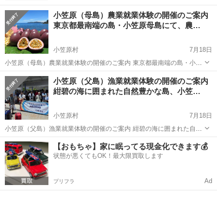
小笠原（母島）農業就業体験の開催のご案内
東京都最南端の島・小笠原母島にて、農…
小笠原村
7月18日
小笠原（母島）農業就業体験の開催のご案内 東京都最南端の島・小笠
原母島にて、農家の仕事を体験できる「農業就業体験」を開催しま
東京
小笠原村
その他
小笠原（父島）漁業就業体験の開催のご案内
す。 農家になりたい！畑仕事が好き！離島で働きたい！などとお考え
紺碧の海に囲まれた自然豊かな島、小笠…
の方、小笠原での農業の仕事・暮ら...
小笠原村
7月18日
小笠原（父島）漁業就業体験の開催のご案内 紺碧の海に囲まれた自然
豊かな島、小笠原父島にて、漁師の仕事を体験できる「漁業就業体
東京
小笠原村
その他
【おもちゃ】家に眠ってる現金化できます💰
験」を開催します。 漁師になりたい、漁業に興味がある、釣りが好
状態が悪くてもOK！最大限買取します
き、離島で働きたいなどとお考えの皆...
Ad
プリフラ