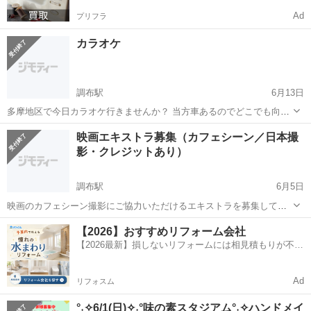
Ad
プリフラ
カラオケ
調布駅
6月13日
多摩地区で今日カラオケ行きませんか？ 当方車あるのでどこでも向か
います。 調布、府中、多摩、稲城近辺ですと出やすいです。 よろしく
東京
調布市
調布駅
その他
映画エキストラ募集（カフェシーン／日本撮
お願いします。
影・クレジットあり）
調布駅
6月5日
映画のカフェシーン撮影にご協力いただけるエキストラを募集してい
ます（ボランティア・クレジットあり） 現在、日本で撮影される映画
東京
調布市
調布駅
その他
エキストラ
【2026】おすすめリフォーム会社
のカフェシーンにご出演いただける方を募集しています。募集する役
【2026最新】損しないリフォームには相見積もりが不可
は以下の通りです： ①お客さ...
欠！
Ad
リフォスム
°˖✧6/1(日)✧˖°味の素スタジアム°˖✧ハンドメイ