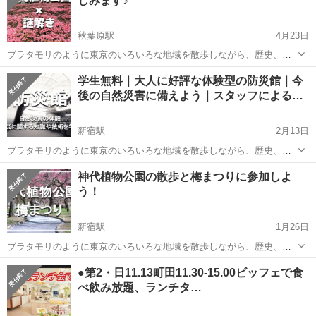
しみます♪
秋葉原駅
4月23日
ブラタモリのように東京のいろいろな地域を散歩しながら、歴史、芸
術、文化などを楽しむ20代30代中心のイベントです(^O^) ✔上京したば
東京
調布市
秋葉原駅
その他
謎解き
学生無料｜大人に好評な体験型の防災館｜今
かりでこれからいろいろ知っていきたい ✔普段いかないところに行っ
後の自然災害に備えよう｜スタッフによる…
てみたい ✔歴史や...
新宿駅
2月13日
ブラタモリのように東京のいろいろな地域を散歩しながら、歴史、芸
術、文化などを楽しむ若者向けのイベントです。 20代、30代が中心、
東京
調布市
新宿駅
その他
神代植物公園の散歩と梅まつりに参加しよ
学生さんも歓迎👍「上京したばかりでこれから東京の事を知っていき
う！
たい」、「東京は長いけど普段い...
新宿駅
1月26日
ブラタモリのように東京のいろいろな地域を散歩しながら、歴史、芸
術、文化などを楽しむ若者向けのイベントです。 20代、30代が中心、
東京
調布市
新宿駅
その他
植物
●第2・日11.13町田11.30-15.00ビッフェで食
学生さんも歓迎👍 「上京したばかりでこれから東京の事を知っていき
べ飲み放題、ランチタ…
たい」、「東京は長いけど普...