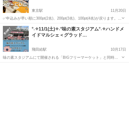
東京駅
11月20日
✅申込みが早い順に300pt(2名)、200pt(3名)、100pt(4名)が戻ります。キ
ャンセルをしても次の方に繰り上がりますので、とりあえず申し込み
東京
調布市
東京駅
その他
サークル
°˖✧11/1(土)✧˖°味の素スタジアム°˖✧ハンドメ
でもOKです👍 ブラタモリのように東京のいろいろな地域を散歩しな
イドマルシェ＜グラッド…
が...
飛田給駅
10月17日
味の素スタジアムにて開催される「BIGフリーマーケット」と同時開
催 ☆彡グラッドマルシェ for ハンドメイド☆彡 ハンドメイド作家が制
東京
調布市
飛田給駅
その他
ハンドメイド
作したオリジナルアクセサリー・小物などアート作品 お目当ての素敵
なな作...