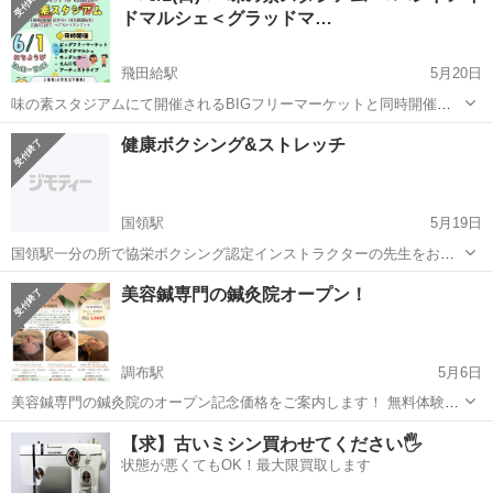
ドマルシェ＜グラッドマ…
飛田給駅
5月20日
味の素スタジアムにて開催されるBIGフリーマーケットと同時開催の
☆彡グラッドマルシェ for ハンドメイド☆彡 ハンドメイド作家が制作
東京
調布市
飛田給駅
その他
ハンドメイド
健康ボクシング&ストレッチ
したオリジナルアクセサリー・小物などアート作品 お目当ての素敵な
な作家...
国領駅
5月19日
国領駅一分の所で協栄ボクシング認定インストラクターの先生をお招
きして毎週金曜日11時〜活動しているサークルです。 ゆるゆるストレ
東京
調布市
国領駅
その他
50代
美容鍼専門の鍼灸院オープン！
ッチ&健康ボクシングでストレス発散 シェイプボクシングで脂肪燃
焼。 その後にストレッチして疲...
調布駅
5月6日
美容鍼専門の鍼灸院のオープン記念価格をご案内します！ 無料体験キ
ャンペーンもやっているので詳細は ホームページからLINE公式アカウ
東京
調布市
調布駅
その他
美容鍼
【求】古いミシン買わせてください🖐️
ントを登録して頂きお問い合わせください^.^/ <ホームページ> 1st-
状態が悪くてもOK！最大限買取します
for...