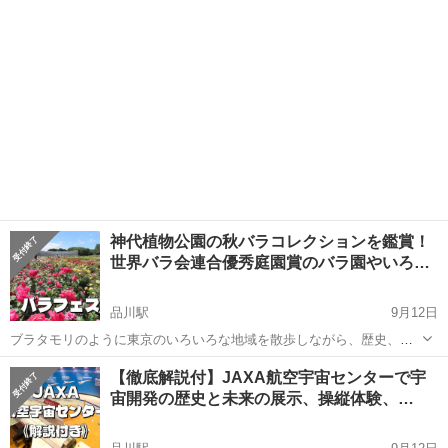
神代植物公園の秋バラコレクションを鑑賞！
世界バラ会連合優秀庭園賞のバラ園やいろ…
品川駅
9月12日
ブラタモリのように東京のいろいろな地域を散歩しながら、歴史、芸
術、文化などを楽しむ20代30代中心のサークルです！ サークルのルー
東京
調布市
品川駅
その他
【徹底解説付】JAXA航空宇宙センターで宇
ルやよくある質問などはサークル説明でご確認ください。
宙開発の歴史と未来の展示、操縦体験、…
https://tunagate...