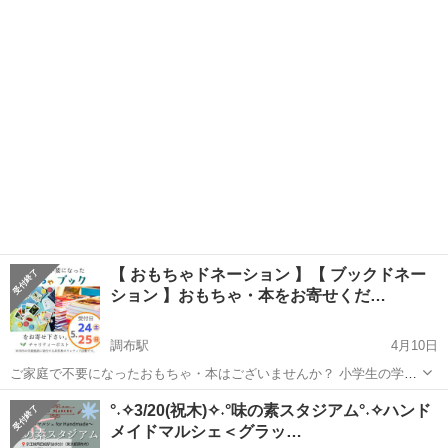
☆彡グラッドマルシェ for ハンドメイド☆彡 ハンドメイド作家が制作
東京
調布市
飛田給駅
その他
ハンドメイド
したオリジナルアクセサリー・小物などアート作品 お目当ての素敵な
な作家...
【 おもちゃドネーション 】【 ブックドネー
ション 】おもちゃ・本をお寄せくだ…
調布駅
4月10日
ご家庭で不要になったおもちゃ・本はございませんか？ 小学生の学童
施設にそのおもちゃ・本を寄付させてください。 ↓ 寄付できる品を下
東京
調布市
調布駅
その他
ドネーション
°˖✧3/20(祝木)✧˖°味の素スタジアム°˖✧ハンド
記の場所までお持ちください。 受付日時：2025年５月２４日（土）・
メイドマルシェ＜グラッ…
２５日（...