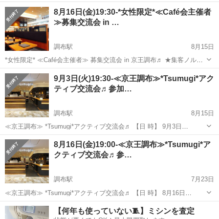
(月)19:30-20:45 ※途中参加・途中退出ご自由にOK！ 【会 場】 カフェ
東京
調布市
調布駅
その他
Cafe
8月16日(金)19:30-*女性限定*≪Café会主催者
ソラーレ Tsumugi トリエ京王調布店 h...
≫募集交流会 in …
調布駅
8月15日
*女性限定* ≪Café会主催者≫ 募集交流会 in 京王調布♬ ★集客ノルマ
ありません！ ★登録料ありません！ ★デメリット一切ありません！
東京
調布市
調布駅
その他
ローコスト
9月3日(火)19:30-≪京王調布≫*Tsumugi*アク
★年齢制限もありません！ 投稿をご覧頂きありがとうございま...
ティブ交流会♬参加…
調布駅
8月15日
≪京王調布≫ *Tsumugi*アクティブ交流会♬ 【日 時】 9月3日
(火)19:30-20:45 ※途中参加・途中退出ご自由にOK！ 【会 場】 カフェ
東京
調布市
調布駅
その他
Cafe
8月16日(金)19:00-≪京王調布≫*Tsumugi*ア
ソラーレ Tsumugi トリエ京王調布店 h...
クティブ交流会♬参…
調布駅
7月23日
≪京王調布≫ *Tsumugi*アクティブ交流会♬ 【日 時】 8月16日
(金)19:00-20:30 ※途中参加・途中退出ご自由にOK！ 【会 場】 カフェ
東京
調布市
調布駅
その他
Cafe
【何年も使っていない🧵】ミシンを査定
ソラーレ Tsumugi トリエ京王調布店 ...