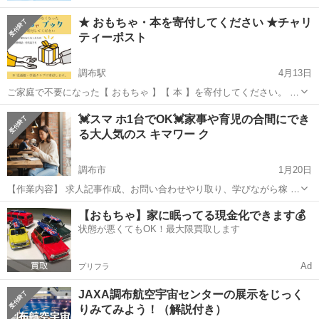
★ おもちゃ・本を寄付してください ★チャリ
ティーポスト
調布駅
4月13日
ご家庭で不要になった【 おもちゃ 】【 本 】を寄付してください。 調
布市内の児童館・学童クラブにまとめて寄付いたします。 未使用品・
東京
調布市
調布駅
その他
チャリティー
💓スマ ホ1台でOK💓家事や育児の合間にでき
中古品、どちらでも大丈夫です。 あなたのお家で眠っている品をリユ
る大人気のス キマワー ク
ースして...
調布市
1月20日
【作業内容】 求人記事作成、お問い合わせやり取り、学びながら稼 い
でいただきます。 【活動時間】 ご自身の出来る時間帯で大丈夫です。
東京
調布市
その他
時間帯
【おもちゃ】家に眠ってる現金化できます💰
1日1時間〜OK ※長期的にお付き合いできる方で、業 務 連...
状態が悪くてもOK！最大限買取します
Ad
プリフラ
JAXA調布航空宇宙センターの展示をじっく
りみてみよう！（解説付き）