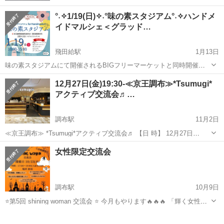
°˖✧1/19(日)✧˖°味の素スタジアム°˖✧ハンドメ
イドマルシェ＜グラッド…
飛田給駅
1月13日
味の素スタジアムにて開催されるBIGフリーマーケットと同時開催の
☆彡グラッドマルシェ for ハンドメイド☆彡 ハンドメイド作家が制作
東京
調布市
飛田給駅
その他
ハンドメイド
12月27日(金)19:30-≪京王調布≫*Tsumugi*
したオリジナルアクセサリー・小物などアート作品 フリマと同時開催
アクティブ交流会♬…
で...
調布駅
11月2日
≪京王調布≫ *Tsumugi*アクティブ交流会♬ 【日 時】 12月27日
(金)19:30-20:45 ※途中参加・途中退出ご自由にOK！ 【会 場】 カフェ
東京
調布市
調布駅
その他
Cafe
女性限定交流会
ソラーレ Tsumugi トリエ京王調布店 ...
調布駅
10月9日
⭐️第5回 shining woman 交流会 ⭐️ 今月もやります🔥🔥🔥 「輝く女性」
をテーマに実施中✨️ 女性限定の交流会です🤫 参加者SNS総フォロワー
東京
調布市
調布駅
その他
SNS
100万人越え‼️ これを機に、沢山の方に「輝ける自分」...