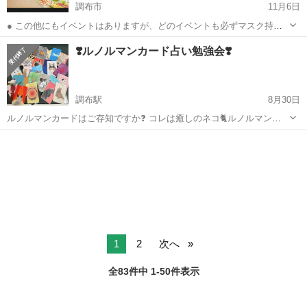
調布市
11月6日
● この他にもイベントはありますが、どのイベントも必ずマスク持参
ください 喋る時と食べる時を分けて黙食を心がけてください なるべく
東京
調布市
その他
サークル
❣️ルノルマンカード占い勉強会❣️
話すときはマスクで(;^_^A ※ 大人数は怖いので多くても10名前後とさ
せて頂...
調布駅
8月30日
ルノルマンカードはご存知ですか❓ コレは癒しのネコ🐈ルノルマンカ
ード使います😍 カード占いをしてもらった事ありますか⁇ 自分で出来
東京
調布市
調布駅
その他
ルノルマンカード
ると常に占えます❣️ルノルマンカードは、出来るようになるのが早いで
す😄👍 進み方の選択、仕...
1
2
次へ
全83件中 1-50件表示