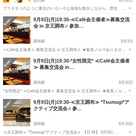
品川駅
9月12日
ブラタモリのように東京のいろいろな地域を散歩しながら、歴史、芸
術、文化などを楽しむ20代30代中心のサークルです！ サークルのルー
東京
調布市
品川駅
その他
9月9日(月)19:30-≪Café会主催者≫募集交流
ルやよくある質問などはサークル説明でご確認ください。
会 in 京王調布♬参加…
https://tunagate...
調布駅
9月3日
≪Café会主催者≫ 募集交流会 in 京王調布♬ ★集客ノルマありませ
ん！ ★登録料ありません！ ★デメリット一切ありません！ ★年齢制
東京
調布市
調布駅
その他
ローコスト
9月9日(月)19:30-*女性限定* ≪Café会主催者
限もありません！ 投稿をご覧頂きありがとうございます。 はじめま...
≫ 募集交流会 in…
調布駅
8月16日
*女性限定* ≪Café会主催者≫ 募集交流会 in 京王調布♬ ★集客ノルマ
ありません！ ★登録料ありません！ ★デメリット一切ありません！
東京
調布市
調布駅
その他
ローコスト
9月9日(月)19:30-≪京王調布≫ *Tsumugi*ア
★年齢制限もありません！ 投稿をご覧頂きありがとうございま...
クティブ交流会♬参…
調布駅
8月16日
≪京王調布≫ *Tsumugi*アクティブ交流会♬ 【日 時】 9月9日