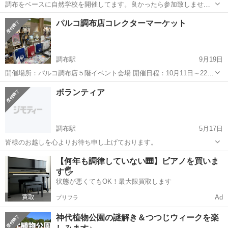
調布をベースに自然学校を開催してます。良かったら参加致しません
か？ 昆虫、川の生物観察、釣り、海、子供向け
東京
調布市
調布駅
その他
昆虫
パルコ調布店コレクターマーケット
https://activityjapan.com/publish/feature/6251
調布駅
9月19日
開催場所：パルコ調布店５階イベント会場 開催日程：10月11日～22日
開催時間：10時～21時（最終日18時まで） 詳細は 一般社団法人ORS
東京
調布市
調布駅
その他
マーケット
ボランティア
http://www.ors-re.jp
調布駅
5月17日
皆様のお越しを心よりお待ち申し上げております。
東京
調布市
調布駅
その他
食堂
【何年も調律していない🎹】ピアノを買いま
す🖐️
状態が悪くてもOK！最大限買取します
Ad
プリフラ
神代植物公園の謎解き＆つつじウィークを楽