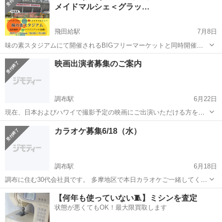
メイドマルシェ＜グラッ…
飛田給駅
7月8日
味の素スタジアムにて開催されるBIGフリーマーケットと同時開催の
☆彡グラッドマルシェ for ハンドメイド☆彡 ハンドメイド作家が制作
東京
調布市
飛田給駅
その他
ハンドメイド
映画出演者募集のご案内
したオリジナルアクセサリー・小物などアート作品 お目当ての素敵な
な作家...
調布駅
6月22日
現在、日本およびハワイで撮影予定の映画にご出演いただける方を募
集しております。募集している役柄は以下の通りです。 募集役柄： ①
東京
調布市
調布駅
その他
出演者
カラオケ募集6/18（水）
母親役（英語でのセリフあり） ②父親役 いずれの役も、「20歳前後の
子どもがいる...
調布駅
6月18日
調布に住む30代会社員です。 多摩地区で本日カラオケご一緒してくれ
る方いませんか？ 男女問いません。 純粋にヒトカラ飽きてきたので募
東京
調布市
調布駅
その他
30代
【何年も使っていない🧵】ミシンを査定
集かけました！
状態が悪くてもOK！最大限買取します