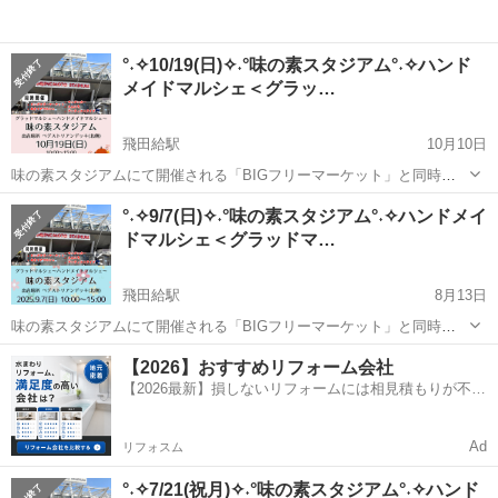
°˖✧10/19(日)✧˖°味の素スタジアム°˖✧ハンド
メイドマルシェ＜グラッ…
飛田給駅
10月10日
味の素スタジアムにて開催される「BIGフリーマーケット」と同時開
催 ☆彡グラッドマルシェ for ハンドメイド☆彡 ハンドメイド作家が制
東京
調布市
飛田給駅
その他
ハンドメイド
°˖✧9/7(日)✧˖°味の素スタジアム°˖✧ハンドメイ
作したオリジナルアクセサリー・小物などアート作品 お目当ての素敵
ドマルシェ＜グラッドマ…
なな作...
飛田給駅
8月13日
味の素スタジアムにて開催される「BIGフリーマーケット」と同時開
催 ☆彡グラッドマルシェ for ハンドメイド☆彡 ハンドメイド作家が制
東京
調布市
飛田給駅
その他
ハンドメイド
【2026】おすすめリフォーム会社
作したオリジナルアクセサリー・小物などアート作品 お目当ての素敵
【2026最新】損しないリフォームには相見積もりが不可
なな作...
欠！
Ad
リフォスム
°˖✧7/21(祝月)✧˖°味の素スタジアム°˖✧ハンド