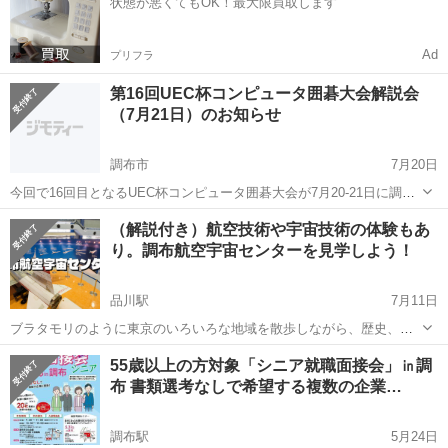
状態が悪くてもOK！最大限買取します
Ad
プリフラ
第16回UEC杯コンピュータ囲碁大会解説会
（7月21日）のお知らせ
調布市
7月20日
今回で16回目となるUEC杯コンピュータ囲碁大会が7月20‐21日に調布
市の電気通信大学にて開催されます。 UEC杯は、世界最大規模のコン
東京
調布市
その他
先生
（解説付き）航空技術や宇宙技術の体験もあ
ピュータ囲碁大会です。その決勝の様子を王メイエン九段と大橋拓文
り。調布航空宇宙センターを見学しよう！
七段に解説していただき...
品川駅
7月11日
ブラタモリのように東京のいろいろな地域を散歩しながら、歴史、芸
術、文化などを楽しむ20代30代中心のサークルです！ サークルのルー
東京
調布市
品川駅
その他
55歳以上の方対象「シニア就職面接会」㏌調
ルやよくある質問などはサークル説明でご確認ください。
布 書類選考なしで希望する複数の企業…
https://tunagate...
調布駅
5月24日