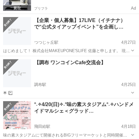
Ad
プリフラ
【企業・個人募集】17LIVE（イチナナ）
で“公式タイアップイベント”を企画し…
つつじヶ丘駅
4月27日
はじめまして！ 株式会社MAKEUPONE'SLIFE 佐藤と申します。 現
在、コラボなどをしてPRを広げていきたい企業様やメーカー様、ファ
東京
調布市
つつじヶ丘駅
その他
ファン
【調布 ワンコインCafe交流会】
ッション業界、美容業界の方々を募集しております。 もちろん、その
他商...
調布駅
4月25日
🌟 *️⃣
東京
調布市
調布駅
その他
Cafe
°˖✧4/20(日)✧˖°味の素スタジアム°˖✧ハンドメ
イドマルシェ＜グラッド…
飛田給駅
4月18日
味の素スタジアムにて開催されるBIGフリーマーケットと同時開催の