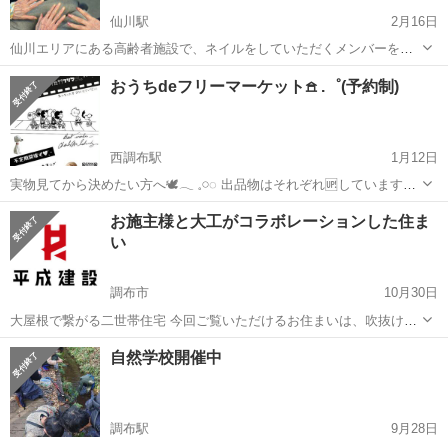
仙川駅
2月16日
仙川エリアにある高齢者施設で、ネイルをしていただくメンバーを募
集します！ 我々は「外に出られなくても、美容を楽しめる社会を創
東京
調布市
仙川駅
その他
おうちdeフリーマーケット𖠿 .゜(予約制)
る」という想いで、定期的に高齢者施設を訪問し、美容施術を行って
います。 今回はネイル（ポリッ...
西調布駅
1月12日
実物見てから決めたい方へ🕊‪‪𓂃 𓈒𓏸◌ 出品物はそれぞれ🆙しています。
気になる‼️でも見てから決めたい‼️と思う物がございましたらこのペー
東京
調布市
西調布駅
その他
フリマ
お施主様と大工がコラボレーションした住ま
ジからメッセージで予約頂けたらと思います😌
い
調布市
10月30日
大屋根で繋がる二世帯住宅 今回ご覧いただけるお住まいは、吹抜けの
ある開放的なリビングと大屋根が特徴的な「二世帯住宅」 です。 注目
東京
調布市
その他
パントリー
自然学校開催中
は、お施主様と大工とがコラボレーションした"大工家具"。 ダイニン
グテーブ...
調布駅
9月28日