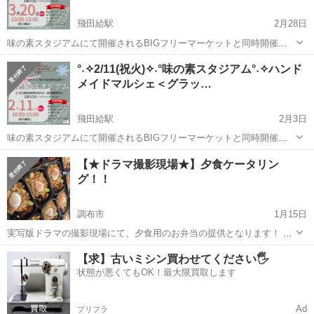
飛田給駅
2月28日
味の素スタジアムにて開催されるBIGフリーマーケットと同時開催の
☆彡グラッドマルシェ for ハンドメイド☆彡 ハンドメイド作家が制作
東京
調布市
飛田給駅
その他
ハンドメイド
°˖✧2/11(祝火)✧˖°味の素スタジアム°˖✧ハンド
したオリジナルアクセサリー・小物などアート作品 お目当ての素敵な
メイドマルシェ＜グラッ…
な作家...
飛田給駅
2月3日
味の素スタジアムにて開催されるBIGフリーマーケットと同時開催の
☆彡グラッドマルシェ for ハンドメイド☆彡 ハンドメイド作家が制作
東京
調布市
飛田給駅
その他
ハンドメイド
【★ドラマ撮影現場★】夕食ケータリン
したオリジナルアクセサリー・小物などアート作品 お目当ての素敵な
グ！！
な作家...
調布市
1月15日
実写版ドラマの撮影現場にて、夕食用のお弁当の提供となります！ 日
程:1/20（月）、1/21(火) イベント名:ドラマ撮影現場の夕食提供 場所:
東京
調布市
その他
【求】古いミシン買わせてください🖐️
味の素スタジアム 東京都調布市西町376-3 時間:15時〜15時...
状態が悪くてもOK！最大限買取します
Ad
プリフラ