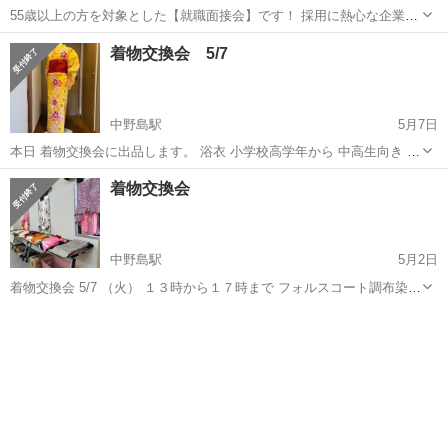
55歳以上の方を対象とした【就職面接会】です！ 採用に熱心な企業が
20社集合！ なかなか書類選考が通らず、面接まで進めない方もご安心
東京
調布市
調布駅
その他
会場
着物交換会 5/7
ください。書類選考なしで希望する複数の企業の面接を受けることが
できます！ ◎東京し...
中野島駅
5月7日
本日 着物交換会に出品します。 浴衣 小学校高学年から 中高生向き #
着物 #ゆあ
東京
調布市
中野島駅
その他
浴衣
着物交換会
中野島駅
5月2日
着物交換会 5/7 （火） １３時から１７時まで フォルスコート調布染地
公園 集会室 参加費 無料 着なくなった着物、帯、小物 などを、持
東京
調布市
中野島駅
その他
ってきてください 気にいったものがあれば、持ち帰ってください 残っ
てしまったもの...