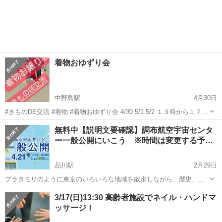
着物おゆずり会
中野島駅
4月30日
#きものDE交流 #着物 #着物おゆずり会 4/30 5/1 5/2 １３時から１７時
フォルスコート調布染地公園 集会室 集会室への入り方がわかりにく
東京
調布市
中野島駅
その他
無料中【説明文要確認】調布航空宇宙センタ
いので、 オートロックの玄関に連絡先を明記してます。
ー一般公開にいこう ※時間は変更する予…
品川駅
2月29日
ブラタモリのように東京のいろいろな地域を散歩しながら、歴史、芸
術、文化などを楽しむ20代30代中心のサークルです！ 今後のイベント
東京
調布市
品川駅
その他
会場
3/17(日)13:30 高齢者施設でネイル・ハンドマ
一覧はこちらです。 https://tunagate.com/circle/70865...
ッサージ！