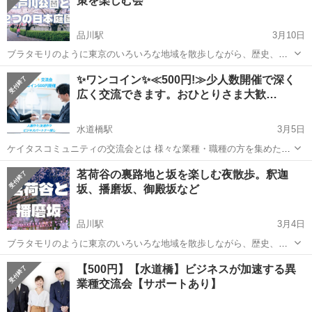
策を楽しむ会
品川駅
3月10日
ブラタモリのように東京のいろいろな地域を散歩しながら、歴史、芸
術、文化などを楽しむ20代30代中心のサークルです！ この日のイベン
東京
文京区
品川駅
その他
日本庭園
✨ワンコイン✨≪500円!≫少人数開催で深く
トはこちらの予定です👇 10:00～ 千鳥ヶ淵と靖国神社 https://t...
広く交流できます。おひとりさま大歓…
水道橋駅
3月5日
ケイタスコミュニティの交流会とは 様々な業種・職種の方を集めた異
業種交流会です。 「なかなか忙しくて参加出来ない・・・」 「ビジネ
東京
文京区
水道橋駅
その他
人脈
茗荷谷の裏路地と坂を楽しむ夜散歩。釈迦
スになかなか繋がらない・・・」 「行くのが初めてで怖い・・・」
坂、播磨坂、御殿坂など
「この方以前もお会い...
品川駅
3月4日
ブラタモリのように東京のいろいろな地域を散歩しながら、歴史、芸
術、文化などを楽しむ20代30代中心のサークルです！ 今後のイベント
東京
文京区
品川駅
その他
江戸
【500円】【水道橋】ビジネスが加速する異
一覧はこちらです。 https://tunagate.com/circle/70865...
業種交流会【サポートあり】