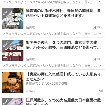
ブラタモリのように東京のいろいろな地域を散歩しながら、歴史、芸
術、文化などを楽しむ20代30代中心のサークルです！ ■ この日予定の
東京
文京区
品川駅
その他
サブカル
烏骨鶏のいる櫻木神社、春日局の麟祥院、裏
イベント 10:00～ 後楽園の歴史と戦争遺跡 https://tunagate....
路地やレトロ建築などを巡ります♪
品川駅
3月10日
ブラタモリのように東京のいろいろな地域を散歩しながら、歴史、芸
術、文化などを楽しむ20代30代中心のサークルです！ この日のイベン
東京
文京区
品川駅
その他
レトロ
聖テモテ教会、２つの赤門、東京大学の建
トはこちらの予定です👇 09:00～ 聖テモテ教会、東大キャンパス
築、ハチ公と教授、三四郎池などを巡って
https:...
み…
品川駅
3月10日
ブラタモリのように東京のいろいろな地域を散歩しながら、歴史、芸
術、文化などを楽しむ20代30代中心のサークルです！ この日のイベン
東京
文京区
品川駅
その他
教会
【実家の押し入れ整理】眠っている人形あり
トはこちらの予定です👇 09:00～ 聖テモテ教会、東大キャンパス
ませんか？
https:...
状態が悪くてもOK🙆‍♀️査定0円‼️
Ad
COYASH
江戸川散歩、２つの大名屋敷の日本庭園の散