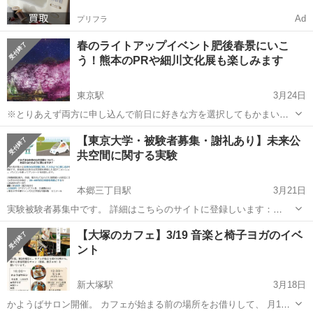
Ad
プリフラ
春のライトアップイベント肥後春景にいこ
う！熊本のPRや細川文化展も楽しみます
東京駅
3月24日
※とりあえず両方に申し込んで前日に好きな方を選択してもかまいま
せん。その場合のキャンセル料は発生しません（連絡いただければ取
東京
文京区
東京駅
その他
ブース
【東京大学・被験者募集・謝礼あり】未来公
り下げをします） ※主催者除く先着4名は300円オフ(参加後に300ptバ
共空間に関する実験
ック)となります。 ...
本郷三丁目駅
3月21日
実験被験者募集中です。 詳細はこちらのサイトに登録しいます：
https://theshare.info/examinee/itm_148 以下の内容でも予約できます。
東京
文京区
本郷三丁目駅
その他
謝礼
【大塚のカフェ】3/19 音楽と椅子ヨガのイベ
興味がある方はぜひ！ 内容：歩行者が様々な未来の公共空間に...
ント
新大塚駅
3月18日
かようばサロン開催。 カフェが始まる前の場所をお借りして、 月1