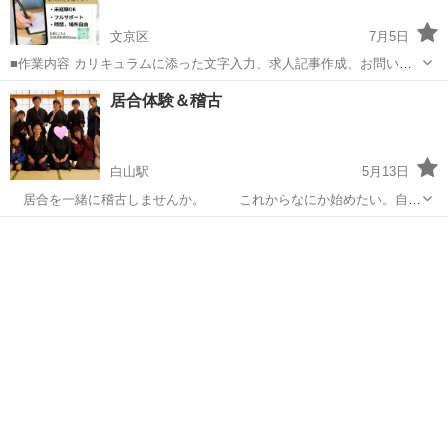
文京区
7月5日
■作業内容 カリキュラムに添った文字入力、求人記事作成、お問い合
わせのメッセージやり取り、SNSの運営など。 ・初心者の方でも安心
東京
文京区
その他
居合体験＆稽古
してお 仕 事していただけます ・作業量に比例して報 酬 U P！が見込
めます☆ ■活動...
白山駅
5月13日
居合を一緒に稽古しませんか。 これからなにか始めたい。自分
の表現を豊かにしていきたい。自分に集中したい。健康のために何か
東京
文京区
白山駅
その他
居合
したい等々 年齢は関係ありません。興味好気があればいつでも大丈
夫です。老若男女問いません...