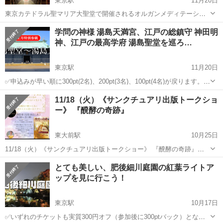
東京駅
11月20日
東京カテドラル聖マリア大聖堂で開催されるオルガンメディテーショ
ンに参加しませんか？ 世界的にも有名な日本の建築家・丹下健三氏の
東京
文京区
東京駅
その他
オルガン
学問の神様 湯島天満宮、江戸の総鎮守 神田明
設計によって1964年に建設された神秘的な東京カテドラル聖マリア大
神、江戸の最高学府 湯島聖堂を巡ろ…
聖堂。そこで開催されるオル...
東京駅
11月20日
✅申込みが早い順に300pt(2名)、200pt(3名)、100pt(4名)が戻ります。キ
ャンセルをしても次の方に繰り上がりますので、とりあえず申し込み
東京
文京区
東京駅
その他
江戸
11/18（火）《サンクチュアリ出版トークショ
でもOKです👍 ブラタモリのように東京のいろいろな地域を散歩しな
ー》 『醗酵の奇跡』
が...
東大前駅
10月25日
11/18（火）《サンクチュアリ出版トークショー》 『醗酵の奇跡』
■30名限定■ https://www.sanctuarybooks.jp/event/202511 ぜひ、ご参
東京
文京区
東大前駅
その他
とても美しい、肥後細川庭園の紅葉ライトア
加ください🌾✨ お待ちしております♡ ・...
ップを見に行こう！
東京駅
10月17日
✅いずれのチケットも実質300円オフ（参加後に300ptバック）となり