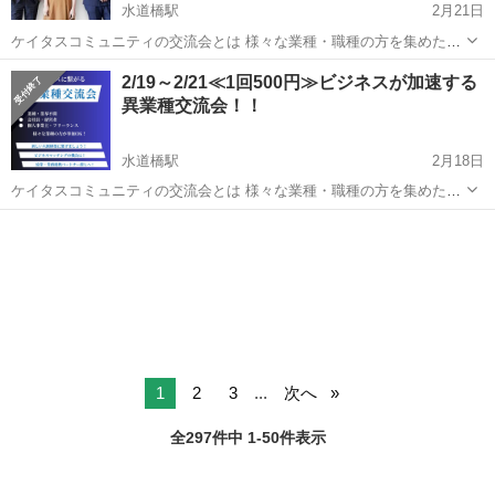
水道橋駅
2月21日
ケイタスコミュニティの交流会とは 様々な業種・職種の方を集めた異
業種交流会です。 「なかなか忙しくて参加出来ない・・・」 「ビジネ
東京
文京区
水道橋駅
その他
人脈
2/19～2/21≪1回500円≫ビジネスが加速する
スになかなか繋がらない・・・」 「行くのが初めてで怖い・・・」
異業種交流会！！
「この方以前もお会い...
水道橋駅
2月18日
ケイタスコミュニティの交流会とは 様々な業種・職種の方を集めた異
業種交流会です。 「なかなか忙しくて参加出来ない・・・」 「ビジネ
東京
文京区
水道橋駅
その他
ビジネス
スになかなか繋がらない・・・」 「行くのが初めてで怖い・・・」 な
どなど従来の交流会...
1
2
3
...
次へ
全297件中 1-50件表示