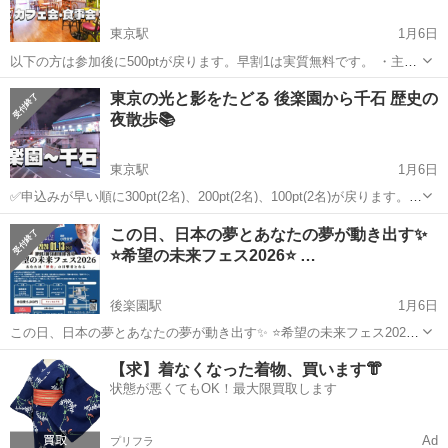
東京駅
1月6日
以下の方は参加後に500ptが戻ります。早割1は実質無料です。 ・主催
者除く先着8名の方 👉キャンセルしても繰り上がるので、いけそうな
東京
文京区
東京駅
その他
ボドゲ
東京の光と影をたどる 後楽園から千石 歴史の
ら行くという感じで申し込んでOKです。 ・当日、他イベントに参加
夜散歩📚
する方 👉サー...
東京駅
1月6日
✅申込みが早い順に300pt(2名)、200pt(2名)、100pt(2名)が戻ります。キ
ャンセルをしても次の方に繰り上がりますので、とりあえず申し込み
東京
文京区
東京駅
その他
物語
この日、日本の夢とあなたの夢が動き出す✨
でもOKです👍 ブラタモリのように東京のいろいろな地域を散歩しな
⭐️希望の未来フェス2026⭐️ …
が...
後楽園駅
1月6日
この日、日本の夢とあなたの夢が動き出す✨ ⭐️希望の未来フェス2026⭐️
あなたは「歴史」の目撃者となる ～大人世代から子供世代まで必見！
東京
文京区
後楽園駅
その他
フェス
【求】着なくなった着物、買います👘
～ 激動する国際社会の中で、日本は今、国の進路を根本から問われて
状態が悪くてもOK！最大限買取します
います。 次世...
Ad
プリフラ