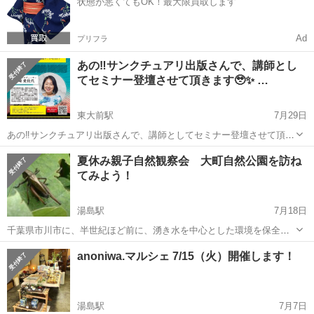
状態が悪くてもOK！最大限買取します
Ad
プリフラ
あの‼️サンクチュアリ出版さんで、講師とし
てセミナー登壇させて頂きます🥹✨ …
東大前駅
7月29日
あの‼️サンクチュアリ出版さんで、講師としてセミナー登壇させて頂き
ます🥹✨ 🌈スマイルインパクト理論🌈 〜なぜ笑顔は“無敵の人間関係
東京
文京区
東大前駅
その他
会場
夏休み親子自然観察会 大町自然公園を訪ね
ツール”なのか？〜 しっかりお話させて頂きます☺️🎶 リアル参加と、
てみよう！
アーカイブ動画...
湯島駅
7月18日
千葉県市川市に、半世紀ほど前に、湧き水を中心とした環境を保全し
ようという市民の声を生かして開設された、素晴らしい公園があるの
東京
文京区
湯島駅
その他
自然公園
anoniwa.マルシェ 7/15（火）開催します！
をご存知でしょうか。大町自然公園、通称「長田谷津」（ながたや
つ）です。 市民科学研究室のスタッ...
湯島駅
7月7日