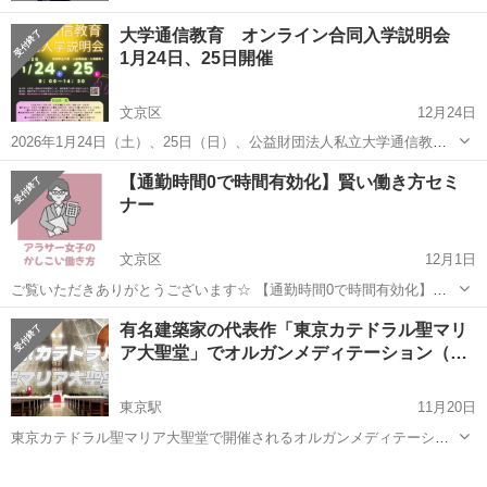
大学通信教育 オンライン合同入学説明会
1月24日、25日開催
文京区
12月24日
2026年1月24日（土）、25日（日）、公益財団法人私立大学通信教育
協会は、通信教育課程を開設する大学が集まって合同でのオンライン
東京
文京区
その他
オンライン
【通勤時間0で時間有効化】賢い働き方セミ
合同入学説明会を開催します。 各大学・大学院・短期大学が時間毎に
ナー
通信教育での学びを紹介しま...
文京区
12月1日
ご覧いただきありがとうございます☆ 【通勤時間0で時間有効化】賢
い働き方セミナー ●メンバー募集● 今年も残す事あと1ヶ月 お話し聞い
東京
文京区
その他
オンライン
有名建築家の代表作「東京カテドラル聖マリ
ていただきすぐに初められます ・未経験の方でも安心して始められま
ア大聖堂」でオルガンメディテーション（…
す ・作業量に応じて報酬...
東京駅
11月20日
東京カテドラル聖マリア大聖堂で開催されるオルガンメディテーショ
ンに参加しませんか？ 世界的にも有名な日本の建築家・丹下健三氏の
東京
文京区
東京駅
その他
オルガン
設計によって1964年に建設された神秘的な東京カテドラル聖マリア大