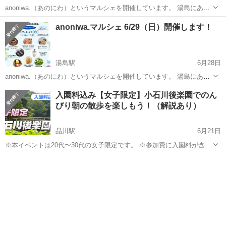
anoniwa.（あのにわ）というマルシェを開催しています。 湯島にある
古美術「米山」さんをお借りしているのですが、 まわりには緑も多
東京
文京区
湯島駅
その他
アンティーク
anoniwa.マルシェ 6/29（日）開催します！
く、みんなが集まる庭のような場所にしたい という想いで始めまし
た。 スイー...
湯島駅
6月28日
anoniwa.（あのにわ）というマルシェを開催しています。 湯島にある
古美術「米山」さんをお借りしているのですが まわりには緑も多く、
東京
文京区
湯島駅
その他
アンティーク
入園料込み【女子限定】小石川後楽園でのん
みんなが集まる庭のような場所にしたい という想いで始めました。 ス
びり朝の散歩を楽しもう！（解説あり）
イーツ...
品川駅
6月21日
※本イベントは20代〜30代の女子限定です。 ※参加費に入園料が含ま
れていますので現地での支払いは不要です。 ブラタモリのように東京
東京
文京区
品川駅
その他
のいろいろな地域を散歩しながら、歴史、芸術、文化などを楽しむ20
代30代中心のサーク...