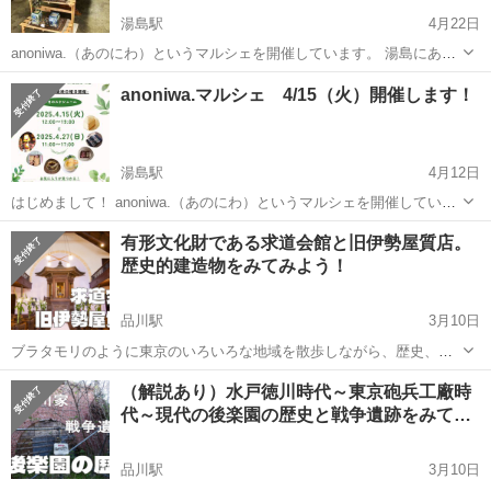
湯島駅
4月22日
anoniwa.（あのにわ）というマルシェを開催しています。 湯島にある
古美術「米山」さんをお借りしているのですが まわりには緑も多く、
東京
文京区
湯島駅
その他
お米
anoniwa.マルシェ 4/15（火）開催します！
みんなが集まる庭のような場所にしたい という想いで始めました。 ス
イーツ...
湯島駅
4月12日
はじめまして！ anoniwa.（あのにわ）というマルシェを開催していま
す。 湯島にある古美術「米山」さんをお借りしているのですが まわり
東京
文京区
湯島駅
その他
お米
有形文化財である求道会館と旧伊勢屋質店。
には緑も多く、みんなが集まる庭のような場所にしたい という想いで
歴史的建造物をみてみよう！
始めま...
品川駅
3月10日
ブラタモリのように東京のいろいろな地域を散歩しながら、歴史、芸
術、文化などを楽しむ20代30代中心のサークルです！ 今後のイベント
東京
文京区
品川駅
その他
（解説あり）水戸徳川時代～東京砲兵工廠時
一覧はこちらです。 https://tunagate.com/circle/70865...
代～現代の後楽園の歴史と戦争遺跡をみて…
品川駅
3月10日