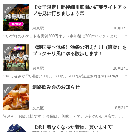
ます♪ 今年もあの美しい肥後細川庭園のライトアップを見に行こうと
東京
文京区
東京駅
その他
【女子限定】肥後細川庭園の紅葉ライトアッ
思います！ 参考に昨年の情報を送ります！ https://www.city....
プを見に行きましょう😊
東京駅
10月17日
✅いずれのチケットも実質300円オフ（参加後に300ptバック）となり
ます♪ ✅本イベントは女子限定です。 女子限定イベント一覧はこちら
東京
文京区
東京駅
その他
参加方法
《護国寺〜池袋》池袋の消えた川（暗渠）を
です👇 https://tunagate.com/search/tokyo?k...
ブラタモリ風にゆる散歩します！
東京駅
10月17日
✅申し込みが早い順に400円、300円、200円が返金されます(※PayPay
のみ)。キャンセルがある場合は繰り上がります😉 ブラタモリっぽくゆ
東京
文京区
東京駅
その他
参加方法
釧路飲み会のお知らせ
るくお散歩と史跡巡りを楽しみます。簡単な解説をしますので全然知
らないけ...
文京区
8月31日
皆さん、お疲れ様です！ 今回は、美味しくて、評判のいいお店で、飲
み会をしたいなと思ってます。 * 日時: ９月１２日金曜日 19:00から
東京
文京区
その他
飲み会
【求】着なくなった着物、買います👘
* 場所: 居酒屋ちゃりんこ 10人程度 * ...