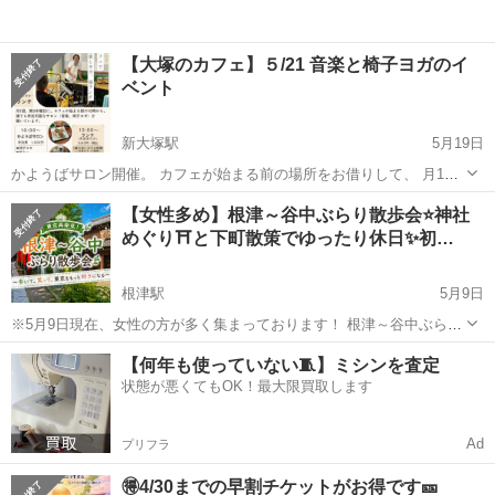
【大塚のカフェ】５/21 音楽と椅子ヨガのイ
ベント
新大塚駅
5月19日
かようばサロン開催。 カフェが始まる前の場所をお借りして、 月1
回 第3木曜日に開催しています。 終わったら、カフェのランチを食
東京
文京区
新大塚駅
その他
ランチ
【女性多め】根津～谷中ぶらり散歩会‍⭐神社
べます。(希望者のみ) 音楽と椅子ヨガがメインのイベント。 他は、 ・
めぐり⛩と下町散策でゆったり休日✨初…
脳トレ ・イントロ当て...
根津駅
5月9日
※5月9日現在、女性の方が多く集まっております！ 根津～谷中ぶらり
散歩会 神社めぐり⛩と下町散策でゆったりした休日を過ごそう⭐ 「休
東京
文京区
根津駅
その他
谷中
【何年も使っていない🧵】ミシンを査定
日に新しく友達をつくりたい！」 「下町ののんびりした空気に癒やさ
状態が悪くてもOK！最大限買取します
れたい」 そんな方のため...
Ad
プリフラ
🉐4/30までの早割チケットがお得です🎫