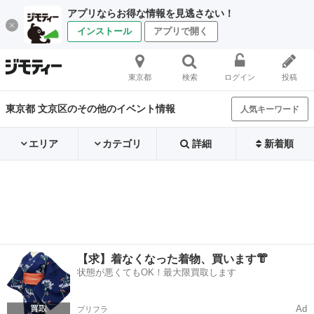
アプリならお得な情報を見逃さない！
インストール
アプリで開く
東京都
検索
ログイン
投稿
東京都 文京区のその他のイベント情報
人気キーワード
エリア
カテゴリ
詳細
新着順
【求】着なくなった着物、買います👘
状態が悪くてもOK！最大限買取します
Ad
プリフラ