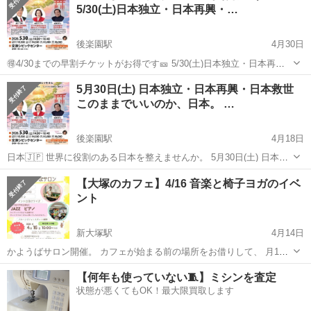
5/30(土)日本独立・日本再興・…
後楽園駅
4月30日
🉐4/30までの早割チケットがお得です🎫 5/30(土)日本独立・日本再
興・日本救世 －あなたが変わると世界が変わる－ 本講演会では、命懸
東京
文京区
後楽園駅
その他
先生
5月30日(土) 日本独立・日本再興・日本救世
けで本来の日本の役割を果たせていける日本を取り戻そうと、日々活
このままでいいのか、日本。 …
動されていらっしゃる...
後楽園駅
4月18日
日本🇯🇵 世界に役割のある日本を整えませんか。 5月30日(土) 日本独
立・日本再興・日本救世 このままでいいのか、日本。 そして、あなた
東京
文京区
後楽園駅
その他
会場
【大塚のカフェ】4/16 音楽と椅子ヨガのイベ
はどう生きる。 日本独立、日本再興、日本救世は—— 一人ひとり
ント
の“覚醒”から始...
新大塚駅
4月14日
かようばサロン開催。 カフェが始まる前の場所をお借りして、 月1
回 第3木曜日に開催しています。 終わったら、カフェのランチを食
東京
文京区
新大塚駅
その他
ランチ
【何年も使っていない🧵】ミシンを査定
べます。(希望者のみ) 音楽と椅子ヨガがメインのイベント。 他は、 ・
状態が悪くてもOK！最大限買取します
脳トレ ・イントロ当て...