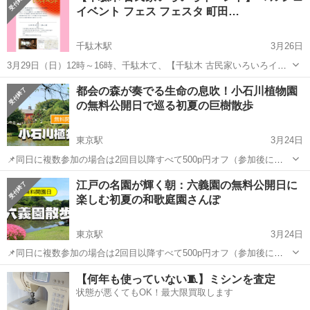
イベント フェス フェスタ 町田…
千駄木駅
3月26日
3月29日（日）12時～16時、千駄木て、【千駄木 古民家いろいろイベ
ント】を開催します。 ワークショップ、整体などのボディケア、アク
東京
文京区
千駄木駅
その他
ヒーリング
都会の森が奏でる生命の息吹！小石川植物園
セサリー販売、占い、各種セラピー他、体に良い美味しいランチもお
の無料公開日で巡る初夏の巨樹散歩
楽しみ頂けます。 ...
東京駅
3月24日
📌同日に複数参加の場合は2回目以降すべて500p円オフ（参加後に
500ptバック）となります。 サークルのイベント一覧はこちらです。
東京
文京区
東京駅
その他
無料
江戸の名園が輝く朝：六義園の無料公開日に
https://tunagate.com/circle/70865/events ...
楽しむ初夏の和歌庭園さんぽ
東京駅
3月24日
📌同日に複数参加の場合は2回目以降すべて500p円オフ（参加後に
500ptバック）となります。 サークルのイベント一覧はこちらです。
東京
文京区
東京駅
その他
江戸
【何年も使っていない🧵】ミシンを査定
https://tunagate.com/circle/70865/events ...
状態が悪くてもOK！最大限買取します