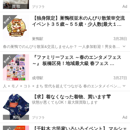
Ad
プリフラ
【独身限定】巣鴨桜並木のんびり散策🌸交流
イベント３５歳～５５歳・少人数(最大１…
巣鴨駅
3月28日
春の巣鴨でのんびり散策&交流しませんか？ 一人参加歓迎！男女各２
名様のグループで、最大１２名までの少人数でゆったり楽しめます。
東京
文京区
巣鴨駅
その他
少人数
『ファミリーフェス ～春のエンタメフェス
地域交流サークル「社会人サークルmieru」が主催する、春の巣鴨をゆ
～』 板橋区発！地域最大級 春フェス …
るく歩く散策イベントです。 ...
成増駅
3月27日
人 × モノ × コト × まち 世代を超えてつながる 春のエンタメイベント
✨ .地域のスクール・団体・作家・講師が集まり ステージ・体験・ハ
東京
文京区
成増駅
その他
【求】着なくなった着物、買います👘
ンドメイドなど さまざまな「地域の表現」が集結します！ 出店ブ...
状態が悪くてもOK！最大限買取します
Ad
プリフラ
【千駄木 古民家いろいろイベント】 マルシェ