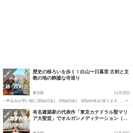
聖堂。そこで開催されるオル...
歴史の移ろいを歩く！白山〜日暮里 古刹と文
教の地の静謐な寺巡り
東京駅
11月20日
✅申込みが早い順に300pt(2名)、200pt(3名)、100pt(4名)が戻ります。キ
ャンセルをしても次の方に繰り上がりますので、とりあえず申し込み
東京
文京区
東京駅
その他
江戸
有名建築家の代表作「東京カテドラル聖マリ
でもOKです👍 ブラタモリのように東京のいろいろな地域を散歩しな
ア大聖堂」でオルガンメディテーション（…
が...