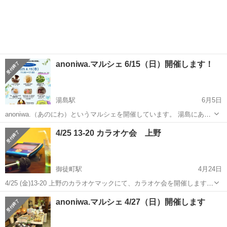
anoniwa.マルシェ 6/15（日）開催します！
湯島駅
6月5日
anoniwa.（あのにわ）というマルシェを開催しています。 湯島にある
古美術「米山」さんをお借りしているのですが まわりには緑も多く、
東京
文京区
湯島駅
その他
お米
4/25 13-20 カラオケ会 上野
みんなが集まる庭のような場所にしたい という想いで始めました。 ス
イーツ...
御徒町駅
4月24日
4/25 (金)13-20 上野のカラオケマックにて、カラオケ会を開催します！
定員8名で現在5名集まっております！ 歌が好きな方！ ストレス発散し
東京
文京区
御徒町駅
その他
anoniwa.マルシェ 4/27（日）開催します
たい方！ お近くの方！ 是非ご連絡ください！