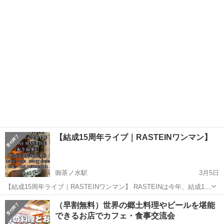
回 第3木曜日に開催しています。 終わったら、カフェのランチを食
東京
文京区
新大塚駅
その他
ランチ
べます。(希望者のみ) 音楽と椅子ヨガがメインですが、 今回は、特別
企画として、 東京国立博物...
【結成15周年ライブ｜RASTEINワンマン】
御茶ノ水駅
3月5日
【結成15周年ライブ｜RASTEINワンマン】 RASTEINは今年、結成15
周年を迎えます。 東日本大震災の直後、2011年に活動を開始しまし
東京
文京区
御茶ノ水駅
その他
（早割無料）世界の郷土料理やビールを堪能
た。 メンバーの入れ替わりや活動停止など色々ありましたが、現在も
できるお店でカフェ・食事交流会
音...