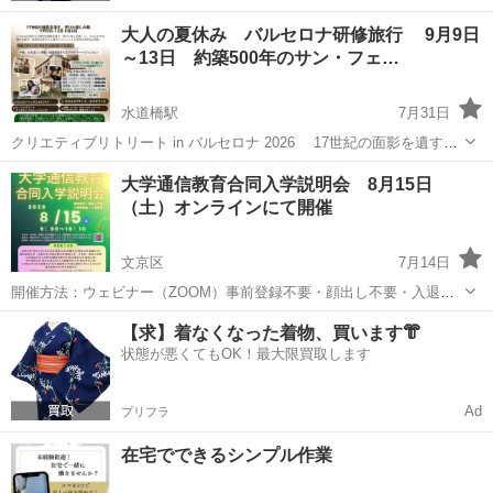
大人の夏休み バルセロナ研修旅行 9月9日
～13日 約築500年のサン・フェ…
水道橋駅
7月31日
クリエティブリトリート in バルセロナ 2026 17世紀の面影を遺す、
学美と癒しの館ェ 9月9日-13日 4泊5日 いつもの日常から17世紀の面影
東京
文京区
水道橋駅
その他
バルセロナ
大学通信教育合同入学説明会 8月15日
を遺す『学びと癒しの館』へ。バルセロナの 静かな館で、創造...
（土）オンラインにて開催
文京区
7月14日
開催方法：ウェビナー（ZOOM）事前登録不要・顔出し不要・入退場
自由・入場無料 当日URLをクリックするだけになります。 開催内
東京
文京区
その他
オンライン
【求】着なくなった着物、買います👘
容：各大学・大学院・短期大学が時間割ごとに、通信教育での学びを
状態が悪くてもOK！最大限買取します
紹介します。ラジオ感覚で聞くこと...
Ad
プリフラ
在宅でできるシンプル作業