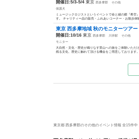
開催日:5/3-5/4
東京
西多摩郡
その他
保護犬
ミュージックロジストというイベントで命と縁の郷『希空』
す。 チャリティー品の販売・ふれあいコーナー・お散歩体験
東京 西多摩地域 秋のモニターツアー
開催日:10/16
東京
西多摩郡
川井駅
その他
モニター
大自然・文化・歴史が織りなす里山への旅をご体験いただけ
残る文化、歴史に触れて頂ける機会をご用意しております。 参
東京都 西多摩郡のその他のイベント情報 全15件中 1