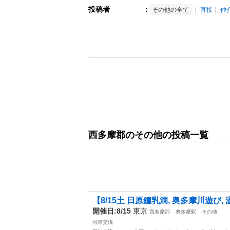
投稿者
：
その他の全て
直接
仲
西多摩郡のその他の投稿一覧
【8/15土 日原鍾乳洞, 奥多摩川遊び,
開催日:8/15
東京
西多摩郡
奥多摩駅
その他
国際交流