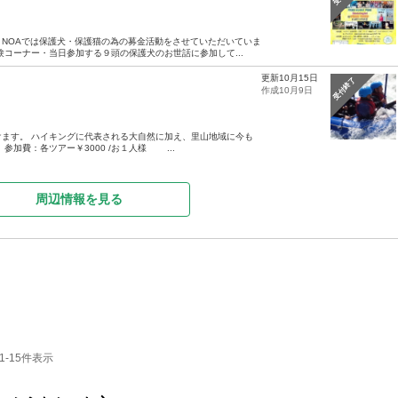
NOAでは保護犬・保護猫の為の募金活動をさせていただいていま
コーナー・当日参加する９頭の保護犬のお世話に参加して...
更新10月15日
受付終了
作成10月9日
ます。 ハイキングに代表される大自然に加え、里山地域に今も
加費：各ツアー￥3000 /お１人様 ...
周辺情報を見る
-15件表示