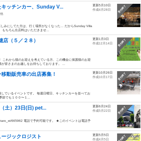
更新5月10日
ンカー、Sunday V...
受付終了
作成4月28日
他
してた方は、行く場所がなくなった… だからSunday Villa
もちろん出店料はいただきませ...
更新1月3日
瑞穂店（５／２８）
受付終了
作成12月14日
！ これから猫のお迎えを考えている方、この機会に保護猫のお迎
が皆さまのお越しをお待ちしております。 ...
更新10月26日
ー移動販売車の出店募集！
受付終了
作成10月17日
ageで開催しているイベントです。 毎週日曜日、キッチンカーを並べてお
節でも１００〜１...
更新6月24日
23日(日) pet...
受付終了
作成5月22日
/nekotaro_st/665962 電話で予約可能です。 ★このイベントは電話予
更新5月5日
ュージックロジスト
受付終了
作成4月5日