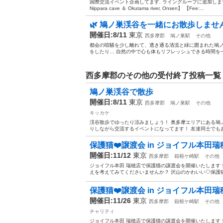
国際交流イベント企画してます. ライングループに追加しますので、少
Nippara cave ＆ Okutama river, Onsen】 【Fee:...
🌿 鳩ノ巣渓谷を一緒にお散歩しません
開催日:8/11
東京
西多摩郡
鳩ノ巣駅
その他
都会の喧騒を少し離れて、透き通る清流と緑に囲まれた鳩ノ
をしたり… 自然の中で心も体もリフレッシュできる時間を一緒に
西多摩郡のその他の受付終了投稿一覧
鳩ノ巣渓谷で散歩
開催日:8/11
東京
西多摩郡
鳩ノ巣駅
その他
キッカケ
渓谷散歩でゆったり涼みましょう！ 奥多摩エリアにある鳩
りしながら交流するイベントになってます！ 友達同士でもお
保護猫❤️譲渡会 in ジョイフル本田
開催日:11/12
東京
西多摩郡
箱根ケ崎駅
その他
ジョイフル本田 瑞穂店で保護猫の譲渡会を開催いたします
えを考えてみてくださいませんか？ 沢山のかわいい♡保護猫
保護猫❤️譲渡会 in ジョイフル本田
開催日:11/26
東京
西多摩郡
箱根ケ崎駅
その他
チャリティ
ジョイフル本田 瑞穂店で保護猫の譲渡会を開催いたします