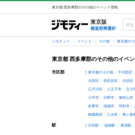
東京都 西多摩郡のその他のイベント情報
東京版
都道府県選択
ジモティー
イベント
その他
東京都の
東京都 西多摩郡のその他のイベ
市区郡
：
東京都のその他
千代田区
大田区
世田谷区
渋谷区
江戸川区
八王子市
立川
小平市
日野市
東村山市
多摩市
稲城市
羽村市
御蔵島村
八丈町
青ヶ島
駅
：
渋谷駅
池袋駅
新宿駅