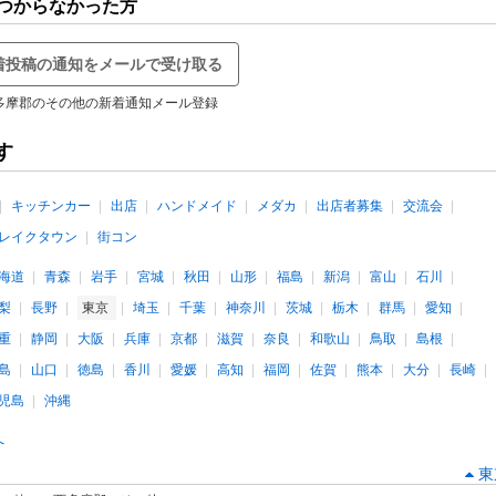
つからなかった方
着投稿の通知をメールで受け取る
多摩郡のその他の新着通知メール登録
す
キッチンカー
出店
ハンドメイド
メダカ
出店者募集
交流会
レイクタウン
街コン
海道
青森
岩手
宮城
秋田
山形
福島
新潟
富山
石川
梨
長野
東京
埼玉
千葉
神奈川
茨城
栃木
群馬
愛知
重
静岡
大阪
兵庫
京都
滋賀
奈良
和歌山
鳥取
島根
島
山口
徳島
香川
愛媛
高知
福岡
佐賀
熊本
大分
長崎
児島
沖縄
へ
東