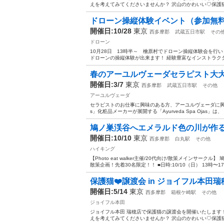
えを考えてみてくださいませんか？ 沢山のかわいい♡保護猫
ドローン操縦体験イベント（参加無
開催日:10/28
東京
西多摩郡
武蔵五日市駅
その
ドローン
10月28日 13時半～ 檜原村でドローン操縦体験会を行
ドローンの操縦体験が出来ます！ 経験豊富なインストラクタ
春のアーユルヴェーダセラピスト大
開催日:3/7
東京
西多摩郡
武蔵五日市駅
その他
アーユルヴェーダ
セラピストのお仕事に興味のある方、アーユルヴェーダに興
s」化粧品メーカーが展開する「Ayurveda Spa Ojas」
鳩ノ巣渓谷へエメラルド色の川が作る
開催日:10/10
東京
西多摩郡
白丸駅
その他
ハイキング
【Photo eat walker主催/20代向け/散策メインサ
散策企画！先着30名限定！！ ■日時:10/10（日） 13時〜17
保護猫❤️譲渡会 in ジョイフル本田瑞
開催日:5/14
東京
西多摩郡
箱根ケ崎駅
その他
ジョイフル本田
ジョイフル本田 瑞穂店で保護猫の譲渡会を開催いたします
えを考えてみてくださいませんか？ 沢山のかわいい♡保護猫