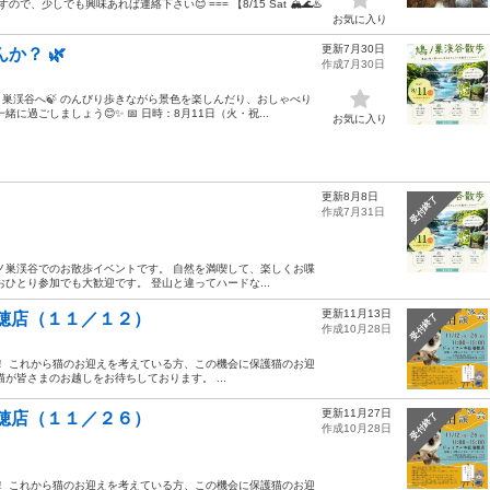
しでも興味あれば連絡下さい😊 === 【8/15 Sat 🏔️🌊♨️
お気に入り
更新7月30日
か？ 🌿
作成7月30日
巣渓谷へ🍃 のんびり歩きながら景色を楽しんだり、おしゃべり
過ごしましょう😊✨ 📅 日時：8月11日（火・祝...
お気に入り
更新8月8日
受付終了
作成7月31日
ノ巣渓谷でのお散歩イベントです。 自然を満喫して、楽しくお喋
ひとり参加でも大歓迎です。 登山と違ってハードな...
更新11月13日
瑞穂店（１１／１２）
受付終了
作成10月28日
！ これから猫のお迎えを考えている方、この機会に保護猫のお迎
が皆さまのお越しをお待ちしております。 ...
更新11月27日
瑞穂店（１１／２６）
受付終了
作成10月28日
！ これから猫のお迎えを考えている方、この機会に保護猫のお迎