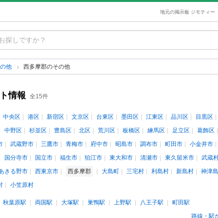
地元の掲示板 ジモティー
その他
西多摩郡のその他
ント情報
全15件
中央区
港区
新宿区
文京区
台東区
墨田区
江東区
品川区
目黒区
中野区
杉並区
豊島区
北区
荒川区
板橋区
練馬区
足立区
葛飾区
市
武蔵野市
三鷹市
青梅市
府中市
昭島市
調布市
町田市
小金井市
国分寺市
国立市
福生市
狛江市
東大和市
清瀬市
東久留米市
武蔵
あきる野市
西東京市
西多摩郡
大島町
三宅村
利島村
新島村
神津
村
小笠原村
秋葉原駅
両国駅
大塚駅
巣鴨駅
上野駅
八王子駅
町田駅
路線・駅