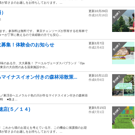
が皆さまのお越しをお待ちしております。 ...
更新10月29日
料）
受付終了
作成10月16日
他
います。参加料は無料です。 東京チェンソーズが所有する社有林で
ーが丁寧に教えるので未経験の方でも安心...
更新3月7日
大募集！体験会のお知らせ
受付終了
作成2月4日
味のある方、大大募集！ アーユルヴェーダスパブランド「Oja
は、 東京の大自然のある温泉施設やホ...
更新10月11日
マイナスイオン付きの森林浴散策...
受付終了
作成9月6日
ークル】 鳩ノ巣渓谷へエメラルド色の川が作るマイナスイオン付きの森林浴
時 ■集ま...
更新5月15日
穂店(５／１４)
受付終了
作成7月1日
！ これから猫のお迎えを考えている方、この機会に保護猫のお迎
が皆さまのお越しをお待ちしております。 ...