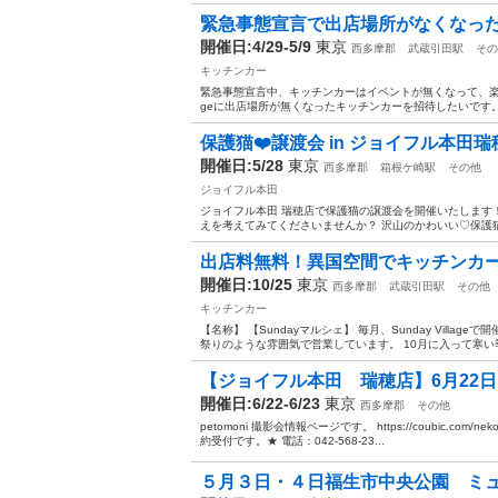
緊急事態宣言で出店場所がなくなったキッチ
開催日:4/29-5/9
東京
西多摩郡
武蔵引田駅
その
キッチンカー
緊急事態宣言中、キッチンカーはイベントが無くなって、楽しみに
geに出店場所が無くなったキッチンカーを招待したいです。 
保護猫❤️譲渡会 in ジョイフル本田
開催日:5/28
東京
西多摩郡
箱根ケ崎駅
その他
ジョイフル本田
ジョイフル本田 瑞穂店で保護猫の譲渡会を開催いたします
えを考えてみてくださいませんか？ 沢山のかわいい♡保護猫
出店料無料！異国空間でキッチンカ
開催日:10/25
東京
西多摩郡
武蔵引田駅
その他
キッチンカー
【名称】 【Sundayマルシェ】 毎月、Sunday Vill
祭りのような雰囲気で営業しています。 10月に入って寒い季
【ジョイフル本田 瑞穂店】6月22日（土）
開催日:6/22-6/23
東京
西多摩郡
その他
petomoni 撮影会情報ページです。 https://coubic.com
約受付です。★ 電話：042-568-23...
５月３日・４日福生市中央公園 ミ