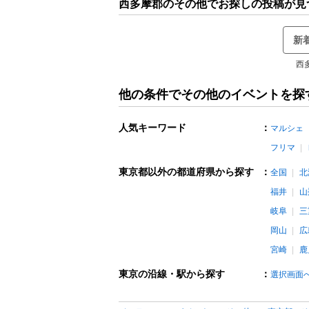
西多摩郡のその他でお探しの投稿が見
新
西
他の条件でその他のイベントを探
人気キーワード
：
マルシェ
フリマ
東京都以外の都道府県から探す
：
全国
北
福井
山
岐阜
三
岡山
広
宮崎
鹿
東京の沿線・駅から探す
：
選択画面