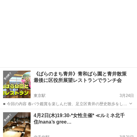
《ばらのまち青井》青和ばら園と青井散策
最後に区役所展望レストランでランチ会
東京駅
3月24日
■ 今回の内容 春バラ鑑賞を楽しんだ後、足立区青井の歴史散歩をしま
す。そのあとは足立区役所14Fにある展望レストランでランチをしたい
東京
足立区
東京駅
その他
4月2日(木)19:30-*女性主催* ≪ルミネ北千
と思います👍 ソラノシタ https://tabelog.com/tokyo/A1...
住/nana’s gree…