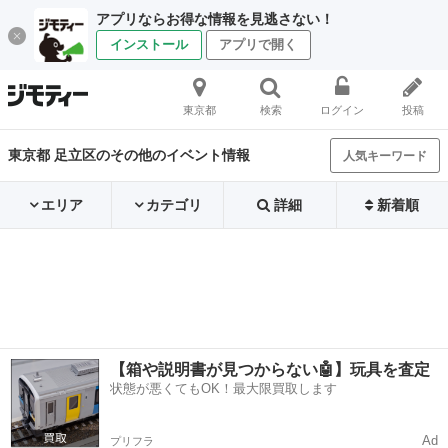
アプリならお得な情報を見逃さない！
インストール
アプリで開く
東京都
検索
ログイン
投稿
東京都 足立区のその他のイベント情報
人気キーワード
エリア
カテゴリ
詳細
新着順
【箱や説明書が見つからない🤖】玩具を査定
状態が悪くてもOK！最大限買取します
Ad
プリフラ