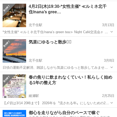
０分～、健康状態を確認することができます⭐ 【内容】 ・ドライアイ
東京
足立区
西新井駅
その他
謝礼
4月2日(木)19:30-*女性主催* ≪ルミネ北千
チェック ・血液検査 ・尿検査 【所要時間】 約３０分～ 【謝礼】...
住/nana’s gree…
北千住駅
3月13日
*女性主催* ≪ルミネ北千住/nana’s green tea≫ Night Café交流会♬ 主
催者は 女性ですので 女性の方お一人様でも 安心してご参加頂けます
東京
足立区
北千住駅
その他
主催者
気楽にゆるっと散歩🚶‍♀️
♬ ※女子会ではありませんので 男性の方...
北千住駅
3月8日
日頃の運動不足解消、雑談しながら気楽にゆるっと散歩してみません
か🐾‪ 行きたい所やおすすめの場所あったらそちらへ行きましょう！ 参
東京
足立区
北千住駅
その他
20歳
春の焦りに飲まれなくていい！私らしく始め
加費用 無料 年齢 男女問わず20歳から 日時は相談して決めます！
る1年の整え方
綾瀬駅
2月25日
【〆切は3/14 20時まで】 2026年を〝流される年〟にしないための2時
間を、一緒に過ごしませんか🌈✨ ✔️今年をなんとなく始めたくない人
東京
足立区
綾瀬駅
その他
宇宙
都心を走りながら自分のペースで稼ぐ
✔️2026年、軸を持って動きたい人 みんなでワークをしたり...