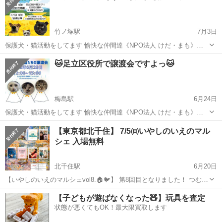
竹ノ塚駅
7月3日
保護犬・猫活動をしてます 愉快な仲間達《NPO法人 けだ・まも》で
す😺 足立区行政とも連携しTNRに取り組み 日々 猫中心に走り回って
東京
足立区
竹ノ塚駅
その他
会場
🐱足立区役所で譲渡会ですよっ🐱
ます😆 保護猫の魅力と活動を皆さんに知って頂きたい！そして 保護っ
子達を紹介し ご縁...
梅島駅
6月24日
保護犬・猫活動をしてます 愉快な仲間達《NPO法人 けだ・まも》で
す😺 足立区行政とも連携しTNRに取り組み 日々 猫中心に走り回って
東京
足立区
梅島駅
その他
シニア
【東京都北千住】 7/5㈰いやしのいえのマル
ます😆 保護猫の魅力と活動を皆さんに知って頂きたい！そして 保護っ
シェ 入場無料
子達を紹介し ご縁...
北千住駅
6月20日
【いやしのいえのマルシェvol8.🏠️🐦️】 第8回目となりました！ つむぎ
日和での いやしのいえのマルシェ開催✨️ 占いがやヒーリングが充実し
東京
足立区
北千住駅
その他
マルシェ
【子どもが遊ばなくなった🧸】玩具を査定
た マルシェになります😊 腸もみに頭蓋仙骨調整 どれもお得に受...
状態が悪くてもOK！最大限買取します