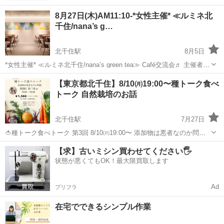
8月27日(木)AM11:10-*女性主催* ≪ルミネ北
千住/nana’s g…
北千住駅
8月5日
*女性主催* ≪ルミネ北千住/nana’s green tea≫ Café交流会♬ 主催者は
女性ですので 女性の方お一人様でも 安心してご参加頂けます♬ ※女
東京
足立区
北千住駅
その他
【東京都北千住】8/10㈪19:00〜種トーク食べ
子会ではありませんので 男性の方のお申し込み...
トーク 自然栽培のお話
北千住駅
7月27日
🍅種トーク食べトーク 第3回 8/10㈪19:00〜 添加物は悪者なのか問題
参加費 ￥1,500 ワンドリンク付き◎ 第3回 まっちーさんの種トーク食
東京
足立区
北千住駅
その他
食堂
【求】古いミシン買わせてください🖐️
べトーク 開催します🥕 まっちーさんは 20年...
状態が悪くてもOK！最大限買取します
Ad
プリフラ
在宅でできるシンプル作業