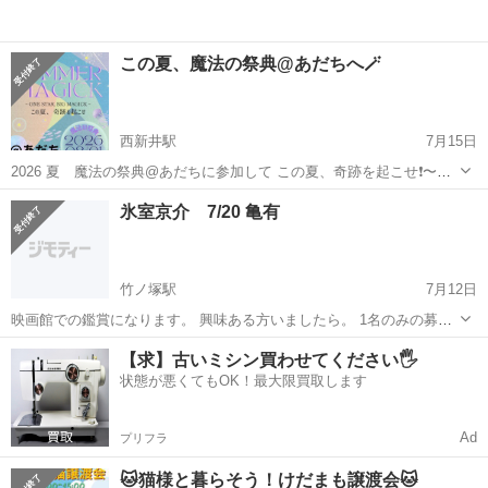
この夏、魔法の祭典@あだちへ🪄
西新井駅
7月15日
2026 夏 魔法の祭典@あだちに参加して この夏、奇跡を起こせ❗️〜
One Star,Big Magic〜 あなたの中に眠る"ひとつの輝き"が 未来を動か
東京
足立区
西新井駅
その他
チャネリング
氷室京介 7/20 亀有
す魔法になります。 ✅願い事を叶えたい人 ✅ポジティブに変わ...
竹ノ塚駅
7月12日
映画館での鑑賞になります。 興味ある方いましたら。 1名のみの募集
です。 チケット代4000円
東京
足立区
竹ノ塚駅
その他
【求】古いミシン買わせてください🖐️
状態が悪くてもOK！最大限買取します
Ad
プリフラ
🐱猫様と暮らそう！けだまも譲渡会🐱