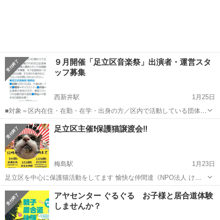
９月開催「足立区音楽祭」出演者・運営スタ
ッフ募集
西新井駅
1月25日
■対象＝区内在住・在勤・在学・出身の方／区内で活動している団体・
個人 ■内容＝9月に4日間かけて区内３会場で開催される「足立区音楽
東京
足立区
西新井駅
その他
音楽祭
足立区主催❗️保護猫譲渡会‼️
祭」の出演者と運営スタッフ（未経験者も可）を募集 ※説明会への参
加が必要。そのほかの条件など...
梅島駅
1月23日
足立区を中心に保護猫活動をしてます 愉快な仲間達《NPO法人 け
だ・まも》です😺 足立区とも連携しTNRに取り組み 日々 猫中心に走
東京
足立区
梅島駅
その他
シニア
アヤセンター ぐるぐる お子様と居合道体験
り回ってます😆 この度！ 足立区主催の譲渡会でございます!! 子猫〜シ
しませんか？
ニアちゃんまで様...