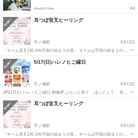
Ad
Amazon Now
耳つぼ音叉ヒーリング
竹ノ塚駅
5月12日
『オーム音叉136.1Hz宇宙の始まりの音』 オームは宇宙の始まりの音
であり、完全な音とされています。不調和なものを調和に導いてくれ
東京
足立区
竹ノ塚駅
その他
音叉
5/17(日)ハレノヒご縁日
ます。 低音の振動は身体に入り込みやすいのが特徴。 身体の細胞レベ
ルに働きかけ、細胞が抱えて...
竹ノ塚駅
5月11日
🌈5/17(土) ハレノヒご縁日 開催🌈 ふらっと来て、 ほっとして、 笑顔
になれる1日✨ 占い・鑑定・整体・ヒーリング… 心と身体を整えるス
東京
足立区
竹ノ塚駅
その他
縁日
耳つぼ音叉ヒーリング
ペシャリストたちが集まる 癒しとご縁のマルシェを開催します🌿 さら
に✨ サン...
竹ノ塚駅
5月11日
『オーム音叉136.1Hz宇宙の始まりの音』 オームは宇宙の始まりの音