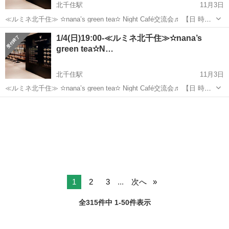
北千住駅
11月3日
≪ルミネ北千住≫ ✫nana’s green tea✫ Night Café交流会♬ 【日 時】
11月4日(火)19:30-20:45 ※途中参加・途中退出ご自由にOK！ 【会
東京
足立区
北千住駅
その他
参加者募集
1/4(日)19:00-≪ルミネ北千住≫✫nana’s
場】 nana’s g...
green tea✫N…
北千住駅
11月3日
≪ルミネ北千住≫ ✫nana’s green tea✫ Night Café交流会♬ 【日 時】
1月4日(日)19:00-20:30 ※途中参加・途中退出ご自由にOK！ 【会 場】
東京
足立区
北千住駅
その他
nana’s gr...
1
2
3
...
次へ
全315件中 1-50件表示