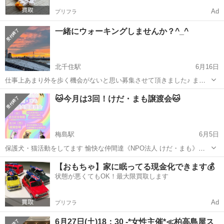
Ad
プリフラ
一緒にウォーキングしませんか？^_^
北千住駅
6月16日
仕事上あまり外を歩く機会がないと思い募集させて頂きました♪ ま
た、歩きながら雑談して、いろんな情報交換など出来ればと思ってま
東京
足立区
北千住駅
その他
ソフトテニス
🐱今月は3回！けだ・まも譲渡会🐱
す＼(^o^)／ 普段はコーヒー飲まない人ですが、 時々美味しいコーヒー
が飲みたくなります☕️✨...
梅島駅
6月5日
保護犬・猫活動をしてます 愉快な仲間達《NPO法人 けだ・まも》で
す😺 足立区行政とも連携しTNRに取り組み 日々 猫中心に走り回って
東京
足立区
梅島駅
その他
会場
【おもちゃ】家に眠ってる現金化できます💰
ます😆 保護猫の魅力と活動を皆さんに知って頂きたい！そして 保護っ
状態が悪くてもOK！最大限買取します
子達を紹介し ご縁...
Ad
プリフラ
6月27日(土)18：30 -*女性主催*≪柏高島屋ス