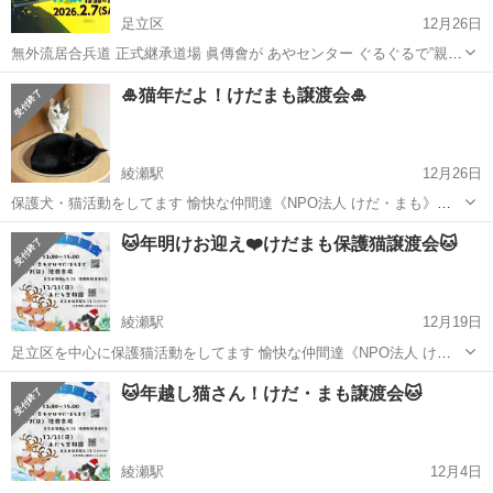
足立区
12月26日
無外流居合兵道 正式継承道場 眞傳會が あやセンター ぐるぐるで”親子
での”居合道の体験会を開きます。 2026/02/07 13:30〜14:15 抜刀と
東京
足立区
その他
体験会
🎍猫年だよ！けだまも譲渡会🎍
ともに一瞬で敵を制す居合道を、親子で体験してみませんか？ ...
綾瀬駅
12月26日
保護犬・猫活動をしてます 愉快な仲間達《NPO法人 けだ・まも》で
す😺 足立区とも連携しTNRに取り組み 日々 猫中心に走り回ってます
東京
足立区
綾瀬駅
その他
会場
🐱年明けお迎え❤️けだまも保護猫譲渡会🐱
😆 保護猫の魅力と活動を皆さんに知って頂きたい！そして 保護っ子達
を紹介し ご縁に結...
綾瀬駅
12月19日
足立区を中心に保護猫活動をしてます 愉快な仲間達《NPO法人 け
だ・まも》です😺 足立区とも連携しTNRに取り組み 日々 猫中心に走
東京
足立区
綾瀬駅
その他
シニア
🐱年越し猫さん！けだ・まも譲渡会🐱
り回ってます😆 保護猫の魅力と活動を皆さんに知って頂きたい！そし
て 保護っ子達を紹介し...
綾瀬駅
12月4日