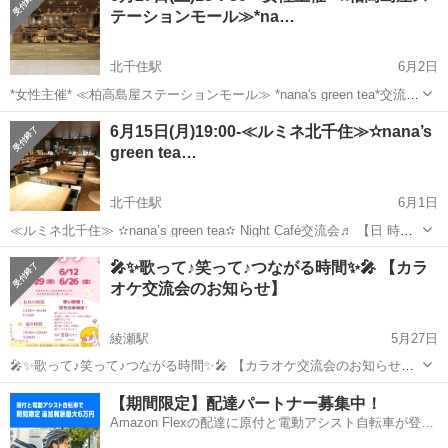
テーションモール≫*na…
北千住駅
6月2日
*女性主催* ≪柏高島屋ステーションモール≫ *nana's green tea*交流会
♬ 主催者は 女性ですので 女性の方お一人様でも 安心してご参加頂け
東京
足立区
北千住駅
その他
主催者
6月15日(月)19:00-≪ルミネ北千住≫✫nana’s
ます♬ ※女子会ではありませんので 男性の方のお...
green tea…
北千住駅
6月1日
≪ルミネ北千住≫ ✫nana’s green tea✫ Night Café交流会♬ 【日 時】
6月15日(月)19:00-20:30 ※途中参加・途中退出ご自由にOK！ 【会
東京
足立区
北千住駅
その他
参加者募集
🎤✨歌って♪笑って♪つながる時間✨🎤 【カラ
場】 nana’s g...
オケ交流会のお知らせ】
綾瀬駅
5月27日
🎤✨歌って♪笑って♪つながる時間✨🎤 【カラオケ交流会のお知らせ】
こんばんは😃 EGSご縁倶楽部の小沼です。 今回は、 伊藤亜李さん主
東京
足立区
綾瀬駅
その他
サロン
【期間限定】配達パートナー募集中！
催の「カラオケイベント」のご案内です😊 歌が好きな方♪ みんなで楽
Amazon Flexの配達に原付と電動アシスト自転車が登
しい時間を過ごした...
場！