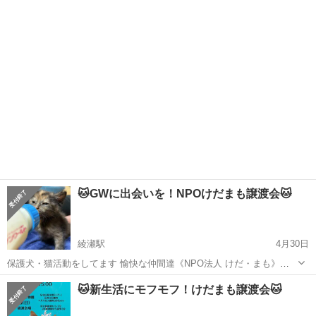
であり、完全な音とされています。不調和なものを調和に導いてくれ
東京
足立区
竹ノ塚駅
その他
音叉
ます。 低音の振動は身体に入り込みやすいのが特徴。 身体の細胞レベ
ルに働きかけ、細胞が...
🐱GWに出会いを！NPOけだまも譲渡会🐱
綾瀬駅
4月30日
保護犬・猫活動をしてます 愉快な仲間達《NPO法人 けだ・まも》で
す😺 足立区行政とも連携しTNRに取り組み 日々 猫中心に走り回って
東京
足立区
綾瀬駅
その他
会場
🐱新生活にモフモフ！けだまも譲渡会🐱
ます😆 保護猫の魅力と活動を皆さんに知って頂きたい！そして 保護っ
子達を紹介し ご縁...