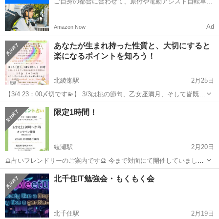
ご自身の都合に合わせて、原付や電動アシスト自転車で
配達
Ad
Amazon Now
あなたが生まれ持った性質と、大切にすると
楽になるポイントを知ろう！
北綾瀬駅
2月25日
【3/4 23：00〆切です💫】 3/3は桃の節句、乙女座満月、そして皆既月
食という、大浄化の日✨ 月蝕のエネルギーは感情の深い混乱をもたら
東京
足立区
北綾瀬駅
その他
宇宙
限定1時間！
すことがあり、揺らぎが起きやすい状況です。 そしてただでさえ春
は、 感情が揺...
綾瀬駅
2月20日
🔮占いフレンドリーのご案内です🔮 今まで対面にて開催していました
フォーチュンフレンドリーをオンラインにて初開催いたします🙌
東京
足立区
綾瀬駅
その他
タロットカード
北千住IT勉強会・もくもく会
2/21(土)20:00〜21:00 参加頂いた方の悩みに対しタロットカード1枚お
引きして紐...
北千住駅
2月19日