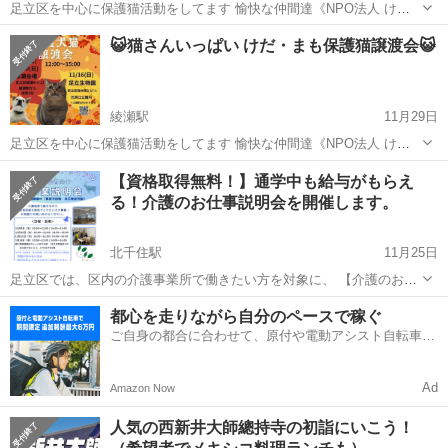
足立区を中心に保護猫活動をしてます 愉快な仲間達《NPO法人 け
だ・まも》です😺 足立区とも連携しTNRに取り組み 日々 猫中心に走
東京
足立区
綾瀬駅
その他
年越し
😺猫さんいっぱい けだ・まも保護猫譲渡会😺
り回ってます😆 保護猫の魅力と活動を皆さんに知って頂きたい！そし
て 保護っ子達を紹介し...
綾瀬駅
11月29日
足立区を中心に保護猫活動をしてます 愉快な仲間達《NPO法人 け
だ・まも》です😺 足立区とも連携しTNRに取り組み 日々 猫中心に走
東京
足立区
綾瀬駅
その他
会場
【資格取得無料！】通学中も給与がもらえ
り回ってます😆 保護猫の魅力と活動を皆さんに知って頂きたい！そし
る！介護のお仕事説明会を開催します。
て 保護っ子達を紹介し...
北千住駅
11月25日
足立区では、区内の介護事業所で働きたい方を対象に、 【介護のおし
ごとトライアル】を実施中です！ 介護の資格を無料で取得してみませ
東京
足立区
北千住駅
その他
対象
都心を走りながら自分のペースで稼ぐ
んか？ 「人の役に立つ仕事がしたい」 「介護の仕事に興味はあるけ
ご自身の都合に合わせて、原付や電動アシスト自転車で
ど、経験がなくて不安...
配達
Ad
Amazon Now
人気の西新井大師總持寺の初詣にいこう！