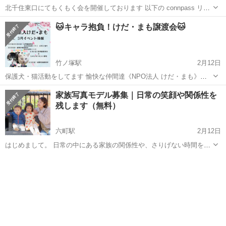
北千住東口にてもくもく会を開催しております 以下の connpass リン
クまたは直接チャットよりご参加いただけます イベント詳細:
東京
足立区
北千住駅
その他
勉強会
🐱キャラ抱負！けだ・まも譲渡会🐱
https://kitasenju-verystrong.connpass.com/ev...
竹ノ塚駅
2月12日
保護犬・猫活動をしてます 愉快な仲間達《NPO法人 けだ・まも》で
す😺 足立区行政とも連携しTNRに取り組み 日々 猫中心に走り回って
東京
足立区
竹ノ塚駅
その他
会場
家族写真モデル募集｜日常の笑顔や関係性を
ます😆 保護猫の魅力と活動を皆さんに知って頂きたい！そして 保護っ
残します（無料）
子達を紹介し ご縁...
六町駅
2月12日
はじめまして。 日常の中にある家族の関係性や、さりげない時間を写
真として残しています。 現在、ポートフォリオ制作のため、撮影にご
東京
足立区
六町駅
その他
無料
協力いただけるご家族を募集しています。 【撮影内容】 ・ご家族の日
常スナップ（公園・...