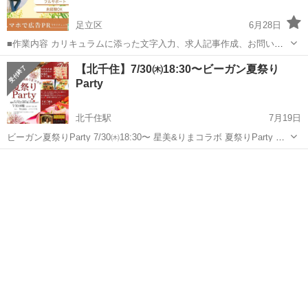
足立区
6月28日
■作業内容 カリキュラムに添った文字入力、求人記事作成、お問い合
わせのメッセージやり取り、SNSの運営など。 ・初心者の方でも安心
東京
足立区
その他
【北千住】7/30㈭18:30〜ビーガン夏祭り
してお 仕 事していただけます ・作業量に比例して報 酬 U P！が見込
Party
めます☆ ■活動...
北千住駅
7月19日
ビーガン夏祭りParty 7/30㈭18:30〜 星美&りまコラボ 夏祭りParty 初
開催します🍉🎇 実はりまさんと初コラボのイベント🧁 最近は精進双葉
東京
足立区
北千住駅
その他
ビーガン
の 料理提供は あんまり出番がないので ...