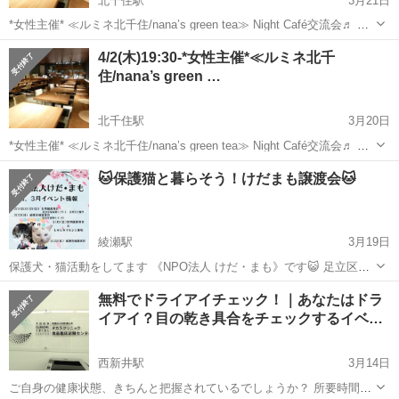
北千住駅
3月21日
*女性主催* ≪ルミネ北千住/nana’s green tea≫ Night Café交流会♬ 主
催者は 女性ですので 女性の方お一人様でも 安心してご参加頂けます
東京
足立区
北千住駅
その他
主催者
4/2(木)19:30-*女性主催*≪ルミネ北千
♬ ※女子会ではありませんので 男性の方...
住/nana’s green …
北千住駅
3月20日
*女性主催* ≪ルミネ北千住/nana’s green tea≫ Night Café交流会♬ 主
催者は 女性ですので 女性の方お一人様でも 安心してご参加頂けます
東京
足立区
北千住駅
その他
主催者
🐱保護猫と暮らそう！けだまも譲渡会🐱
♬ ※女子会ではありませんので 男性の方...
綾瀬駅
3月19日
保護犬・猫活動をしてます 《NPO法人 けだ・まも》です😺 足立区と
も連携しTNRに取り組み 日々 猫中心に走り回ってます😆 保護猫の魅
東京
足立区
綾瀬駅
その他
会場
無料でドライアイチェック！｜あなたはドラ
力と活動を皆さんに知って頂きたい！そして 保護っ子達を紹介し ご縁
イアイ？目の乾き具合をチェックするイベ…
に結びつけてあげ...
西新井駅
3月14日
ご自身の健康状態、きちんと把握されているでしょうか？ 所要時間３