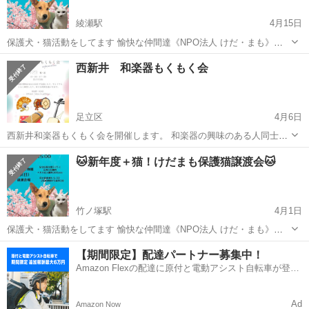
綾瀬駅
4月15日
保護犬・猫活動をしてます 愉快な仲間達《NPO法人 けだ・まも》で
す😺 足立区行政とも連携しTNRに取り組み 日々 猫中心に走り回って
東京
足立区
綾瀬駅
その他
会場
西新井 和楽器もくもく会
ます😆 保護猫の魅力と活動を皆さんに知って頂きたい！そして 保護っ
子達を紹介し ご縁...
足立区
4月6日
西新井和楽器もくもく会を開催します。 和楽器の興味のある人同士で
交流したり、ひとりでもくもく練習したり、好きに過ごせます。 入退
東京
足立区
その他
和楽器
🐱新年度＋猫！けだまも保護猫譲渡会🐱
場も自由です。 ※太鼓はNG、アコースティックギターや弦楽器など
和楽器と合わせたい...
竹ノ塚駅
4月1日
保護犬・猫活動をしてます 愉快な仲間達《NPO法人 けだ・まも》で
す😺 足立区行政とも連携しTNRに取り組み 日々 猫中心に走り回って
東京
足立区
竹ノ塚駅
その他
会場
【期間限定】配達パートナー募集中！
ます😆 保護猫の魅力と活動を皆さんに知って頂きたい！そして 保護っ
Amazon Flexの配達に原付と電動アシスト自転車が登
子達を紹介し ご縁...
場！
Ad
Amazon Now