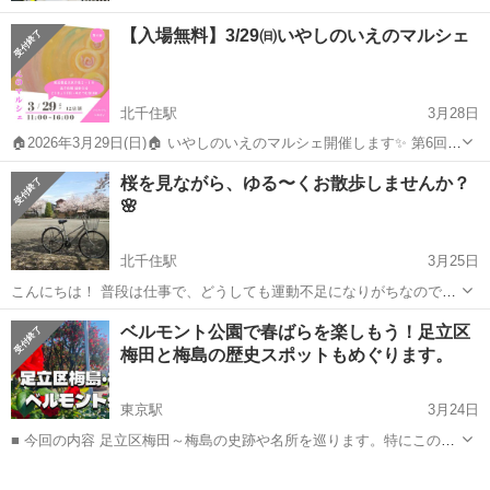
【入場無料】3/29㈰いやしのいえのマルシェ
北千住駅
3月28日
🏠️2026年3月29日(日)🏠️ いやしのいえのマルシェ開催します✨️ 第6回と
なりました 4/11㈯からOPENする、 つむぎ日和の場所になります😊
東京
足立区
北千住駅
その他
マルシェ
桜を見ながら、ゆる〜くお散歩しませんか？
ふわりお気軽に遊びにいらしてください🌸😊 【いやし...
🌸
北千住駅
3月25日
こんにちは！ 普段は仕事で、どうしても運動不足になりがちなので…
思い切って一緒に歩いてくれる方を募集します♪ 1人だとついサボって
東京
足立区
北千住駅
その他
筋トレ
ベルモント公園で春ばらを楽しもう！足立区
しまうので（笑）、楽しくお喋りしながら、ゆるく運動不足解消も兼
梅田と梅島の歴史スポットもめぐります。
ねて歩けたら嬉しいです🏃‍♀...
東京駅
3月24日
■ 今回の内容 足立区梅田～梅島の史跡や名所を巡ります。特にこの時
期はバラが見頃です！ ベルモント公園 https://parks.prfj.or.jp/belmont/
東京
足立区
東京駅
その他
梅田
ビートたけし（北野武）が生まれ育った...