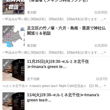
（希望者でメキシコ料理ランチも）
東京駅
11月20日
✅申込みが早い順に300pt(2名)、200pt(3名)、100pt(4名)が戻ります。キ
ャンセルをしても次の方に繰り上がりますので、とりあえず申し込み
東京
足立区
東京駅
その他
ランチ
足立区の竹ノ塚・六月・島根・栗原で神社仏
でもOKです👍 ブラタモリのように東京のいろいろな地域を散歩しな
閣巡り＆初詣
が...
東京駅
11月20日
✅申込みが早い順に300pt(2名)、200pt(3名)、100pt(4名)が戻ります。キ
ャンセルをしても次の方に繰り上がりますので、とりあえず申し込み
東京
足立区
東京駅
その他
神社
11月25日(火)19:30-≪ルミネ北千住
でもOKです👍 ブラタモリのように東京のいろいろな地域を散歩しな
≫✫nana’s green te…
が...
北千住駅
11月7日
≪ルミネ北千住≫ ✫nana’s green tea✫ Night Café交流会♬ 【日 時】
11月25日(火)19:30-20:45 ※途中参加・途中退出ご自由にOK！ 【会
東京
足立区
北千住駅
その他
参加者募集
11/4(火)19:30-≪ルミネ北千住≫✫nana’s
場】 nana’s ...
green tea✫…