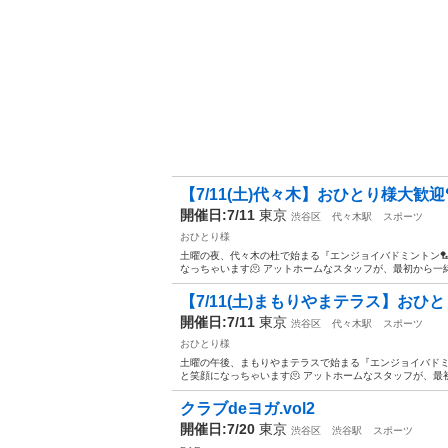
【7/11(土)代々木】おひとり様大歓迎
開催日:7/11
東京
渋谷区
代々木駅
スポーツ
おひとり様
土曜の夜、代々木の杜で始まる『エンジョイバドミントン
なっちゃいます🫠 アットホームなスタッフが、最初から一緒
【7/11(土)まもりやまテラス】おひとり
開催日:7/11
東京
渋谷区
代々木駅
スポーツ
おひとり様
土曜の午後、まもりやまテラスで始まる『エンジョイバドミ
と笑顔になっちゃいます🫠 アットホームなスタッフが、最初
クラブdeヨガ.vol2
開催日:7/20
東京
渋谷区
渋谷駅
スポーツ