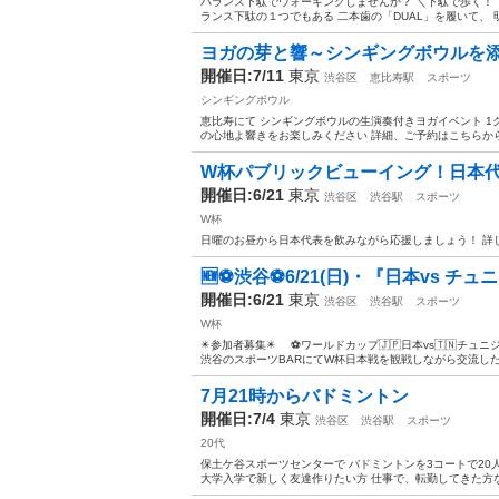
バランス下駄でウォーキングしませんか？ ＼下駄で歩く！ 都会
ランス下駄の１つでもある 二本歯の「DUAL」を履いて、 明
ヨガの芽と響～シンギングボウルを
開催日:7/11
東京
渋谷区
恵比寿駅
スポーツ
シンギングボウル
恵比寿にて シンギングボウルの生演奏付きヨガイベント 1ク
の心地よ響きをお楽しみください 詳細、ご予約はこちらから https:/
W杯パブリックビューイング！日本
開催日:6/21
東京
渋谷区
渋谷駅
スポーツ
W杯
日曜のお昼から日本代表を飲みながら応援しましょう！ 詳しくはこちら↓ htt
🆕️⚽️渋谷⚽️6/21(日)・『日本vs チ
開催日:6/21
東京
渋谷区
渋谷駅
スポーツ
W杯
✴️参加者募集✴️ ⚽ワールドカップ🇯🇵日本vs🇹🇳チュニ
渋谷のスポーツBARにてW杯日本戦を観戦しながら交流したいと
7月21時からバドミントン
開催日:7/4
東京
渋谷区
渋谷駅
スポーツ
20代
保土ケ谷スポーツセンターで バドミントンを3コートで2
大学入学で新しく友達作りたい方 仕事で、転勤してきた方など