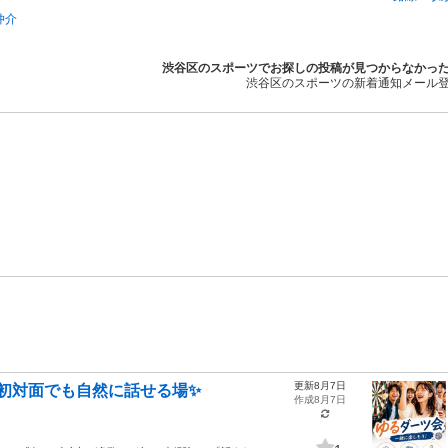
仲介
渋谷区のスポーツでお探しの投稿が見つからなかっ
渋谷区のスポーツの新着通知メール
更新8月7日
|初対面でも自然に話せる場✨
作成8月7日