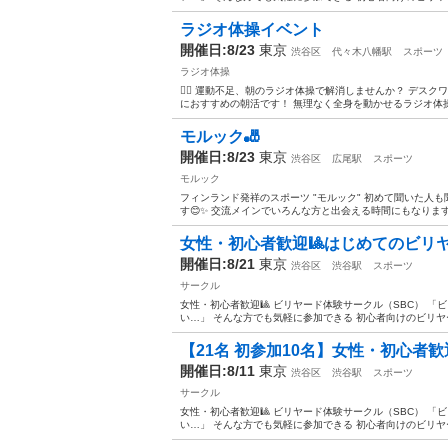
ラジオ体操イベント
開催日:8/23
東京
渋谷区
代々木八幡駅
スポーツ
ラジオ体操
🏃‍♂️ 運動不足、朝のラジオ体操で解消しませんか？ デ
におすすめの朝活です！ 無理なく全身を動かせるラジオ体操
モルック🎳
開催日:8/23
東京
渋谷区
広尾駅
スポーツ
モルック
フィンランド発祥のスポーツ "モルック" 初めて聞いた人
す😊✨ 交流メインでいろんな方と出会える時間にもなります
女性・初心者歓迎🎱はじめてのビリ
開催日:8/21
東京
渋谷区
渋谷駅
スポーツ
サークル
女性・初心者歓迎🎱 ビリヤード体験サークル（SBC） 
い…」 そんな方でも気軽に参加できる 初心者向けのビリヤー
【21名 初参加10名】女性・初心者歓
開催日:8/11
東京
渋谷区
渋谷駅
スポーツ
サークル
女性・初心者歓迎🎱 ビリヤード体験サークル（SBC） 
い…」 そんな方でも気軽に参加できる 初心者向けのビリヤー