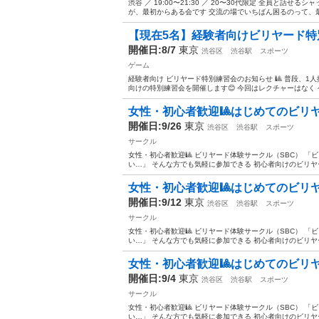
渋谷 ／ 19:00〜21:30 ／ 20〜30代限定 全員と話せ
が、最初からある会です 交流の場でいちばん困るのって、最
【現在5名】経験者向けビリヤード特別練習会
開催日:8/7
東京
渋谷区
渋谷駅
スポーツ
ゲーム
経験者向け ビリヤード特別練習会のお知らせ 🎱 普段、1
向けの特別練習会を開催します😊 今回はレクチャーはなく 
女性・初心者歓迎🎱はじめてのビリ
開催日:9/26
東京
渋谷区
渋谷駅
スポーツ
サークル
女性・初心者歓迎🎱 ビリヤード体験サークル（SBC） 
い…」 そんな方でも気軽に参加できる 初心者向けのビリヤー
女性・初心者歓迎🎱はじめてのビリ
開催日:9/12
東京
渋谷区
渋谷駅
スポーツ
サークル
女性・初心者歓迎🎱 ビリヤード体験サークル（SBC） 
い…」 そんな方でも気軽に参加できる 初心者向けのビリヤー
女性・初心者歓迎🎱はじめてのビリ
開催日:9/4
東京
渋谷区
渋谷駅
スポーツ
サークル
女性・初心者歓迎🎱 ビリヤード体験サークル（SBC） 
い…」 そんな方でも気軽に参加できる 初心者向けのビリヤー