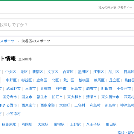
地元の掲示板 ジモティー
のスポーツ
渋谷区のスポーツ
ント情報
全680件
区
中央区
港区
新宿区
文京区
台東区
墨田区
江東区
品川区
目黒
中野区
杉並区
豊島区
北区
荒川区
板橋区
練馬区
足立区
葛飾
市
武蔵野市
三鷹市
青梅市
府中市
昭島市
調布市
町田市
小金井市
国分寺市
国立市
福生市
狛江市
東大和市
清瀬市
東久留米市
武蔵
あきる野市
西東京市
西多摩郡
大島町
三宅村
利島村
新島村
神津島
村
小笠原村
秋葉原駅
両国駅
大塚駅
巣鴨駅
上野駅
八王子駅
町田駅
路線・駅