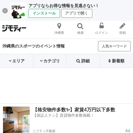
アプリならお得な情報を見逃さない！
インストール
アプリで開く
沖縄県
検索
ログイン
投稿
沖縄県のスポーツのイベント情報
人気キーワード
エリア
カテゴリ
詳細
新着順
【格安物件多数✨】家賃4万円以下多数
【保証人ナシ】賃貸物件多数掲載！
Ad
ニフティ不動産