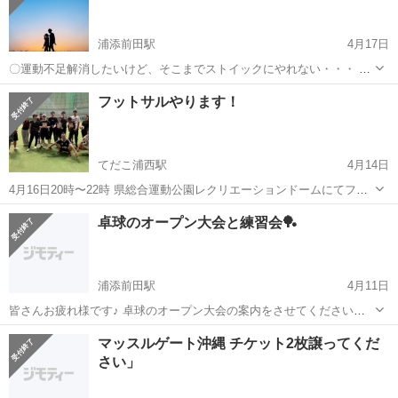
浦添前田駅
4月17日
〇運動不足解消したいけど、そこまでストイックにやれない・・・ 〇
友達が欲しい 〇休日夕方楽しめる仲間がほしい 〇おしゃべり相手が欲
沖縄
島尻郡
浦添前田駅
スポーツ
与那原町
フットサルやります！
しい なんでもOK！ ゆるーく歩きながら、サンセットの雰囲気一緒に
楽しみ...
てだこ浦西駅
4月14日
4月16日20時〜22時 県総合運動公園レクリエーションドームにてフッ
トサルをやります⚽️ 参加費:500円 誰でも参加可能です。 新しい出会い
沖縄
沖縄市
てだこ浦西駅
スポーツ
卓球のオープン大会と練習会🏓
も増えるので誰でもお待ちしてます🙌
浦添前田駅
4月11日
皆さんお疲れ様です♪ 卓球のオープン大会の案内をさせてください。
「第16回P4マッチ高良杯と練習会」の案内 種目: シングルス 会場:
沖縄
浦添市
浦添前田駅
スポーツ
大会
マッスルゲート沖縄 チケット2枚譲ってくだ
浦添市民体育館(武道場) ※開催日時: R8 5月2日(土曜) 開場12:1...
さい」