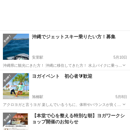
沖縄でジェットスキー乗りたい方！募集
安里駅
5月10日
沖縄県に観光にきた方！ 沖縄に移住してきた方！ 水上バイクに乗って
みたい(後部席)という方を募集します。
沖縄
那覇市
安里駅
スポーツ
ヨガイベント 初心者🔰歓迎
旭橋駅
5月8日
アクロヨガと言うヨガ 楽しんでいるうちに、体幹やバランスが良くな
ります 笑って動いて、アトラクションのようなヨガ 血の巡りもリンパ
沖縄
那覇市
旭橋駅
スポーツ
JAM
【本堂で心を整える特別な朝】ヨガワークシ
の流れも良くなる。身体整う遊びです 初心者歓迎。簡単なものをやっ
ョップ開催のお知らせ
て遊びましょう...