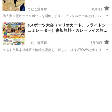
てだこ浦西駅
8月1日
個人参加型ピックルボールを開催します。 ピックルボールとは、バド
ミントンコートと同じ広さの コート内で、パドルというラケットでプ
沖縄
宜野湾市
てだこ浦西駅
スポーツ
会場
eスポーツ大会（マリオカート、フライトシ
ラスティック製の 穴あきボールを打ち合うスポーツです。 初心者の方
ュミレーター）参加無料・カレーライス無…
でもご参加いただけます...
てだこ浦西駅
7月20日
うるま市具志川地区で地域交流会を主催していますATOWAと申しま
す。 この度、第2回目となりますeスポーツ大会を開催いたします。 具
沖縄
うるま市
てだこ浦西駅
スポーツ
マリオカート
志川地区の皆様、近隣地域にお住まいの皆様、お子様やご家族様も楽
しめるイベントになっておりま...