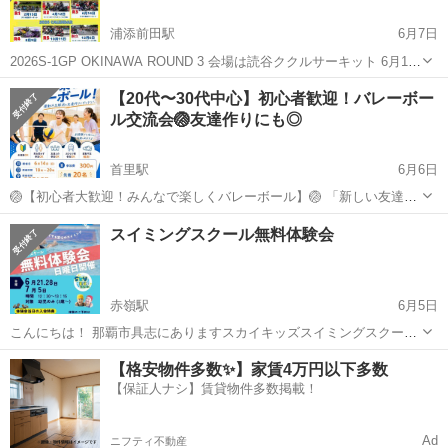
浦添前田駅
6月7日
2026S-1GP OKINAWA ROUND 3 会場は読谷ククルサーキット 6月14
日(日曜日)になります。 観戦無料なので是非遊びに来てください。 ※
沖縄
中頭郡
浦添前田駅
スポーツ
会場
【20代〜30代中心】初心者歓迎！バレーボー
キッチンカーは募集してません 参戦は、オフィシャル...
ル交流会🏐友達作りにも◎
首里駅
6月6日
🏐【初心者大歓迎！みんなで楽しくバレーボール】🏐 「新しい友達が
ほしい！」 「運動不足を解消したい！」 「休日に気軽に参加できるコ
沖縄
那覇市
首里駅
スポーツ
30代
スイミングスクール無料体験会
ミュニティを探している！」 そんな方に向けて、気軽に楽しめるバレ
ーボール交流会を開催します...
赤嶺駅
6月5日
こんにちは！ 那覇市具志にありますスカイキッズスイミングスクール
からのお知らせです！ 今月6/21(日)から始まる、無料体験会 ( 3歳～幼
沖縄
那覇市
赤嶺駅
スポーツ
体験会
【格安物件多数✨】家賃4万円以下多数
児対象 ) のご案内致します。 記載の体験会日以外の体験も随時受け付
【保証人ナシ】賃貸物件多数掲載！
けてま...
Ad
ニフティ不動産