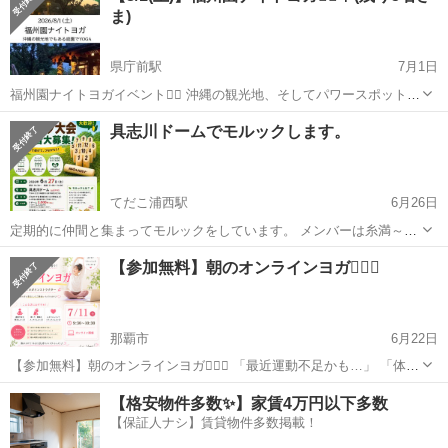
ま)
県庁前駅
7月1日
福州園ナイトヨガイベント🧘‍♀️ 沖縄の観光地、そしてパワースポットで
のヨガイベントです！ ヨガ初めての方、お友だちやご家族とご一緒で
沖縄
那覇市
県庁前駅
スポーツ
具志川ドームでモルックします。
も、どなたでもご参加可能です！ 是非お待ちしております！ 【日時】
18...
てだこ浦西駅
6月26日
定期的に仲間と集まってモルックをしています。 メンバーは糸満～国
頭といろいろな地域から参加で、20-50代。男女比は6:4くらいです。
沖縄
うるま市
てだこ浦西駅
スポーツ
モルック
【参加無料】朝のオンラインヨガ🧘‍♀️✨
老若男女問わずモルックを通して交流出来ると嬉しいです。 沖縄市近
郊で主に日曜・祝日に...
那覇市
6月22日
【参加無料】朝のオンラインヨガ🧘‍♀️✨ 「最近運動不足かも…」 「体を
動かしたいけどジムは続かない💦」 「休日の朝を気持ちよくスタート
沖縄
那覇市
スポーツ
オンライン
【格安物件多数✨】家賃4万円以下多数
したい！」 そんな方にぴったりのオンラインヨガを開催します😊 ヨ
【保証人ナシ】賃貸物件多数掲載！
ガ...