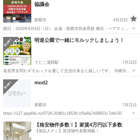
協議会
那覇市
4月22日
期日：2026年9月6日（日） 会場：那覇市民体育館 種目：ペアマッチ
（２人編成の１Ｄ２Ｓ団体戦） ▽詳細
沖縄
那覇市
スポーツ
ペア
明道公園で一緒にモルックしましょう！
https://www.stta.jp/zenkoku/taikai/4766/
てだこ浦西駅
7月22日
老若男女問わずモルックを通して交流出来ると嬉しいです。 沖縄市近
郊で主に日曜・祝日に活動しています。 平日の開催希望があったの
沖縄
沖縄市
てだこ浦西駅
スポーツ
モルック
mod2
で、企画しました。 初心者歓迎。簡単なルールなので、誰でもすぐ始
められます。 興味があればお気軽...
那覇市
7月21日
https://127.gigafile.nu/0726-20d81c1853fc1f5e8a7d38601c7ddc50
沖縄
那覇市
スポーツ
【格安物件多数！】家賃4万円以下多数
【保証人ナシ】賃貸物件多数掲載！