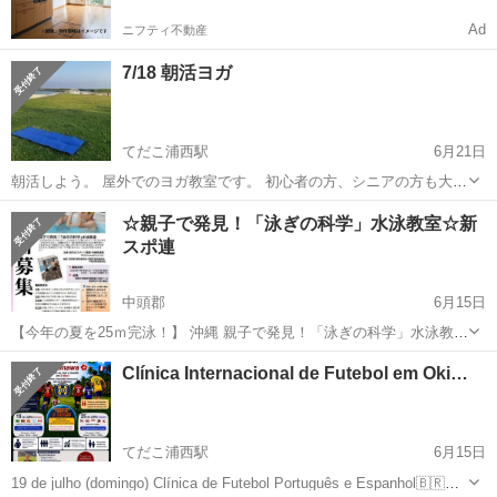
Ad
ニフティ不動産
7/18 朝活ヨガ
てだこ浦西駅
6月21日
朝活しよう。 屋外でのヨガ教室です。 初心者の方、シニアの方も大歓
迎。 日 時：2026/7/18 土曜日6:00～7:00 雨天中止 対
沖縄
宜野湾市
てだこ浦西駅
スポーツ
朝活
☆親子で発見！「泳ぎの科学」水泳教室☆新
象 18歳以上の方 講 師 MIHO（日本サップヨガ協会公...
スポ連
中頭郡
6月15日
【今年の夏を25ｍ完泳！】 沖縄 親子で発見！「泳ぎの科学」水泳教室
期日：2026年7月18日（土）～20日（月・祝） 会場：琉球大学教育学
沖縄
中頭郡
スポーツ
Clínica Internacional de Futebol em Oki…
部付属小学校プール 対象： ・小学4年生～6年生（25mを泳げな...
てだこ浦西駅
6月15日
19 de julho (domingo) Clínica de Futebol Português e Espanhol🇧🇷