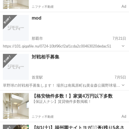
Ad
ニフティ不動産
mod
那覇市
7月21日
https://101.gigafile.nu/0724-10bf96cf2af1cda2c00463020dedac51
沖縄
那覇市
スポーツ
対戦相手募集
首里駅
7月5日
草野球の対戦相手募集します！ 場所は南風原町ね黄金森公園野球場に
なります。 7月25日（土） 17時40分〜19時50分 （ナイター1時間有
沖縄
島尻郡
首里駅
スポーツ
南風原町
【格安物件多数！】家賃4万円以下多数
り） 結成したばかりのチームですがよろしくお願いいたします！
【保証人ナシ】賃貸物件多数掲載！
Ad
ニフティ不動産
【8/1(土)】福州園ナイトヨガ🧘‍♀️🌟(残り5名さ