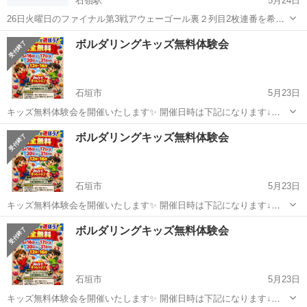
石嶺駅
5月24日
26日火曜日のファイナル第3戦アウェーゴール裏２列目2枚連番を希望
の方ご連絡下さい。定価でお譲りします。沖縄から応援に行くという
沖縄
那覇市
石嶺駅
スポーツ
ボルダリングキッズ無料体験会
方優先です。1枚19500円の席です。キングスファンの方のみになりま
す。連絡多数の場合お返事がで...
石垣市
5月23日
キッズ無料体験会を開催いたします✨ 開催日時は下記になります↓
5/30(土)、31(日)12:00〜16:00 6/13(土)、14(日)、27(土)、28(日)12:00〜
沖縄
石垣市
スポーツ
体験会
ボルダリングキッズ無料体験会
16:00 持ち物は動きやすい服装と上履き...
石垣市
5月23日
キッズ無料体験会を開催いたします✨ 開催日時は下記になります↓
5/30(土)、31(日)12:00〜16:00 6/13(土)、14(日)、27(土)、28(日)12:00〜
沖縄
石垣市
スポーツ
体験会
ボルダリングキッズ無料体験会
16:00 持ち物は動きやすい服装と上履き...
石垣市
5月23日
キッズ無料体験会を開催いたします✨ 開催日時は下記になります↓