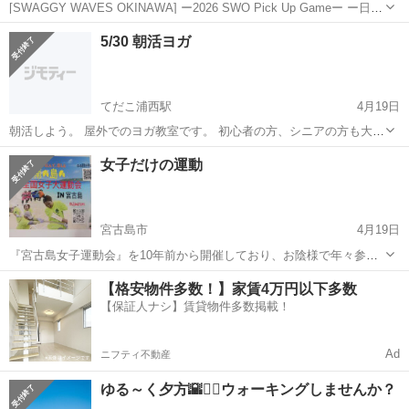
[SWAGGY WAVES OKINAWA] ー2026 SWO Pick Up Gameー ー日時
ー 2026年 4月26日 日曜日 19:00-22:00 ー参加費用ー 200円 ー場
沖縄
国頭郡
スポーツ
バスケ
5/30 朝活ヨガ
所ー 仲泊小学校 🔴最大4...
てだこ浦西駅
4月19日
朝活しよう。 屋外でのヨガ教室です。 初心者の方、シニアの方も大歓
迎。 日 時：2026/5/30 土曜日7:00～8:00 雨天中止 対
沖縄
宜野湾市
てだこ浦西駅
スポーツ
朝活
女子だけの運動
象 18歳以上の方 講 師 MIHO（日本サップヨガ協会公...
宮古島市
4月19日
『宮古島女子運動会』を10年前から開催しており、お陰様で年々参加
人数も増えてきました。 今回は『全国女子運動会』として、初めての
沖縄
宮古島市
スポーツ
運動会
【格安物件多数！】家賃4万円以下多数
開催となります。 『ただ、ただ、笑って、転んで、楽しい運動会』と
【保証人ナシ】賃貸物件多数掲載！
なってます。 1人でも参加可能...
Ad
ニフティ不動産
ゆる～く夕方🌇🏃‍♂️ウォーキングしませんか？