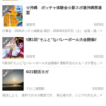
☆沖縄 ボッチャ体験会☆新スポ連沖縄県連
盟
浦添市
6月5日
行事名：2026ボッチャ体験会 期日：2026年6月27日（土） 会場：浦添
市民体育館（ANAアリーナ） 詳細はこちら↓
沖縄
浦添市
スポーツ
ボッチャ
\\第1回“そふと”なバレーボール大会開催//
https://www.njsf.net/zenkoku/events/event...
石垣市
6月2日
\\第1回“そふと”なバレーボール大会開催// 運動不足の人も！ガチ勢も！
みんなでワイワイ楽しめる大会やります🔥 初心者・1人参加も大歓迎✨
沖縄
石垣市
スポーツ
大会
6/21朝活ヨガ
小学生〜大人まで！ 友達同士・思い出作り！ チームでも個人でもOK
です ※1...
てだこ浦西駅
5月30日
朝活しよう。 屋外でのヨガ教室です。 初心者の方、シニアの方も大歓
迎。 日 時：2026/6/21 日曜日6:00～7:00 雨天中止 対
沖縄
宜野湾市
てだこ浦西駅
スポーツ
朝活
象 18歳以上の方 講 師 MIHO（日本サップヨガ協会公...