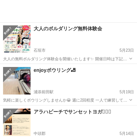
大人のボルダリング無料体験会
石垣市
5月23日
大人の無料ボルダリング体験会を開催いたします✨ 開催日時は下記に
なります↓ 5/23(土)、24(日)12:00〜16:00 5/26(火)、28(木)19:00〜22:00
沖縄
石垣市
スポーツ
ボルダリング
enjoyボウリング🎳
持ち物は動きやすい服装とレンタルシューズをご...
浦添前田駅
5月19日
気軽に楽しくボウリングしませんか😀 週に2回程度 一人で練習してい
ます。 まだまだド素人ですが 練習仲間 募集中でぇす🤙
沖縄
浦添市
浦添前田駅
スポーツ
ボウリング
アラハビーチでサンセットヨガ🧘🏼‍♀️
中頭郡
5月14日