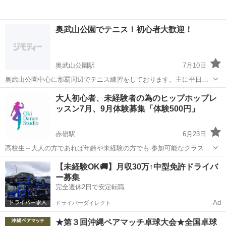
奥武山公園でテニス！初心者大歓迎！
奥武山公園駅
7月10日
奥武山公園中心に那覇周辺でテニス練習をしております。主に平日
19~21時、メンバーは現在男性1人です。コート代を割り勘でボールは
沖縄
那覇市
奥武山公園駅
スポーツ
大人初心者、未経験者の為のヒップホップレ
こちらで用意いたします！ 当方もテニス歴3ヶ月の初心者ですので、
ッスン7月、9月体験募集「体験500円」
どなたでもおきかにご連絡ください！
赤嶺駅
6月23日
高校生～大人の方であれば年齢や未経験の方でも 参加可能なクラスで
す✨ ジャンルはGIRLSHIPHOP＆HIPHOP＆Kpopになります！ 年齢層
沖縄
豊見城市
赤嶺駅
スポーツ
無料
【未経験OK🚚】月収30万↑中型免許ドライバ
は17代~70代までになっていて未経験の方がほぼなクラスになってま
ー募集
す✨ 練習...
完全週休2日で安定転職
Ad
ドライバーダイレクト
★第３回沖縄ペアマッチ卓球大会★全国卓球