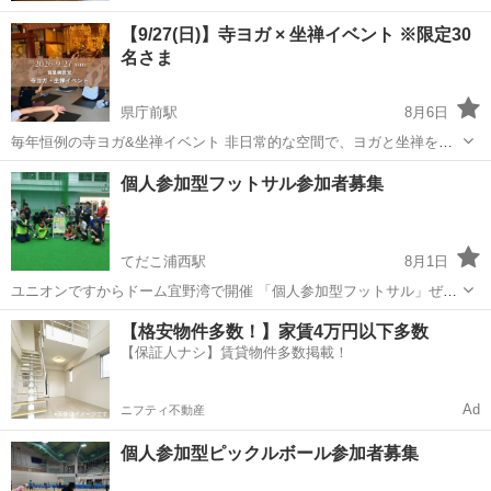
【9/27(日)】寺ヨガ × 坐禅イベント ※限定30
名さま
県庁前駅
8月6日
毎年恒例の寺ヨガ&坐禅イベント 非日常的な空間で、ヨガと坐禅を通
して自分を大切にする時間を過ごしください。 那覇市内にある広々と
沖縄
那覇市
県庁前駅
スポーツ
坐禅
個人参加型フットサル参加者募集
したお寺なので、ぜひお寺の雰囲気や景色もお楽しみください。 【受
付】17:40〜 【...
てだこ浦西駅
8月1日
ユニオンですからドーム宜野湾で開催 「個人参加型フットサル」ぜ
ひ、お気軽にご参加ください。 令和8年4月7日～毎週火曜日 19：30～
沖縄
宜野湾市
てだこ浦西駅
スポーツ
会場
【格安物件多数！】家賃4万円以下多数
21：30 土足厳禁のため、屋内シューズを持参ください。 定 員...
【保証人ナシ】賃貸物件多数掲載！
Ad
ニフティ不動産
個人参加型ピックルボール参加者募集