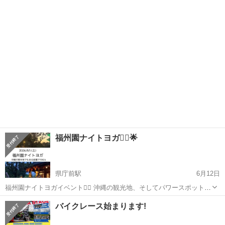
🇦🇷🇪🇸🇵🇹 Inscrições a partir das 14:00 Clínica das ...
沖縄
中頭郡
てだこ浦西駅
スポーツ
福州園ナイトヨガ🧘‍♀️🌟
県庁前駅
6月12日
福州園ナイトヨガイベント🧘‍♀️ 沖縄の観光地、そしてパワースポットで
のヨガイベントです！ ヨガ初めての方、お友だちやご家族とご一緒で
沖縄
那覇市
県庁前駅
スポーツ
バイクレース始まります!
も、どなたでもご参加可能です！ 是非お待ちしております！ 【日時】
18...