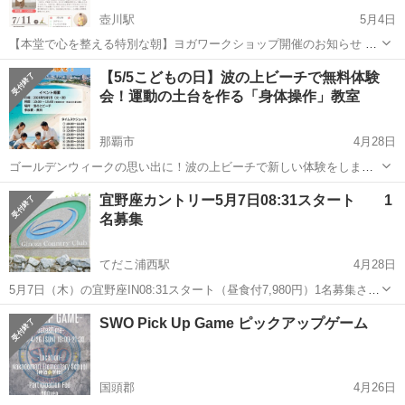
壺川駅
5月4日
【本堂で心を整える特別な朝】ヨガワークショップ開催のお知らせ ナ
マステ🪷 沖縄ヨガ協会です。 このたび、琉球識名院の本堂という特別
沖縄
那覇市
壺川駅
スポーツ
インド
【5/5こどもの日】波の上ビーチで無料体験
な空間で ヨガワークショップを開催することになりました。 静寂に包
会！運動の土台を作る「身体操作」教室
まれた神聖な場所で、 ...
那覇市
4月28日
ゴールデンウィークの思い出に！波の上ビーチで新しい体験をしませ
んか？ 5月5日「こどもの日」限定で、運動能力の土台を整える「身体
沖縄
那覇市
スポーツ
無料
宜野座カントリー5月7日08:31スタート 1
操作（ボディOS）」の無料体験会を開催します！ 「うちの子、運動
名募集
が苦手かも…」 「もっとスム...
てだこ浦西駅
4月28日
5月7日（木）の宜野座IN08:31スタート（昼食付7,980円）1名募集させ
て戴きます。 ご参加戴けます方はご連絡戴きますよう、よろしくお願
沖縄
国頭郡
てだこ浦西駅
スポーツ
SWO Pick Up Game ピックアップゲーム
い致します。
国頭郡
4月26日