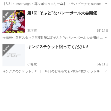
【5/31 sunset yoga × 耳ツボジュエリー🌅】 アラハビーチで sunset
yoga開催します🌴 ヨガ前か後に耳マッサージ＋耳ツボジュエリーをし
沖縄
中頭郡
スポーツ
アラハビーチ
第1回“そふと”なバレーボール大会開催
て 身体をゆるめてからスタート🫶 ✔︎ 肩こり ✔︎ ...
石垣市
5月14日
📣高校生運営スタッフ募集‼︎ 第1回“そふと”なバレーボール大会開催 運
動不足の人も！ガチ勢も！ みんなでワイワイ楽しめる大会やります✨
沖縄
石垣市
スポーツ
大会
キングスチケット譲ってください!
\\初心者・1人参加も大歓迎// 小学生〜大人まで！ 友達同士・思い出作
り！ チー...
小禄駅
5月11日
キングスのチケット、15日、16日のどちらでも2枚か4枚チケットをお
持ちの方が居ましたら譲っていただきたいです。金額は相談に応じま
沖縄
那覇市
小禄駅
スポーツ
す。 どうしても沖アリで観たいので、宜しくお願い致します。