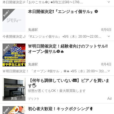
本日開催決定🎉 ｢おやこサル⚽️｣ ■8/8(土)15時〜17時
https://yoyaku.labola.jp/r/shop/2039/event/show/2850143/ ⬆️詳細ご予約
千葉
市川市
鬼越駅
スポーツ
親子
本日開催決定❗️『エンジョイ個サル』⚽️
はこちら‼️ 親子でフット...
鬼越駅
8月6日
今夜開催決定🌙 『#エンジョイ個サル』 ▪️8/6（木）20:00〜22:00
https://yoyaku.labola.jp/r/shop/2039/event/show/2846206/ ☝️ご予約は
千葉
市川市
鬼越駅
スポーツ
ソサイチ
🚨明日開催決定！経験者向けのフットサル‼️
コチラから😄 ...
オープン個サル⚽️🔥
鬼越駅
8月4日
🚨明日開催決定！ 「オープン #個サル 」⚽️🔥 ▪️8/5（水）20:00〜 3分勝
ち残り形式だから、次々と 試合ができて最後まで楽しめます💪 本日
千葉
市川市
鬼越駅
スポーツ
【何年も調律していない🎹】ピアノを買いま
中のご予約で早割適応です🉐 ご参加お待ちしております😊 https:/...
す🖐️
状態が悪くてもOK！最大限買取します
Ad
プリフラ
初心者大歓迎！キックボクシング🥊