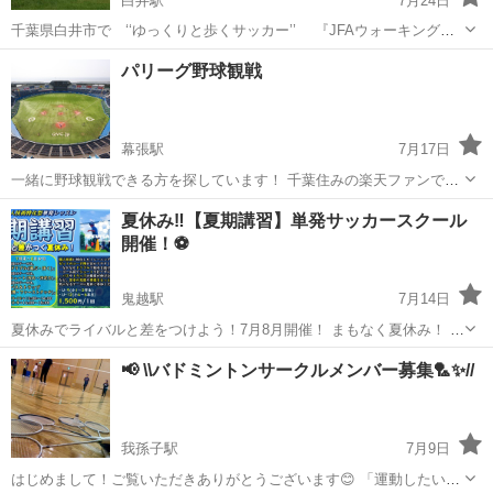
白井駅
7月24日
千葉県白井市で ‘‘ゆっくりと歩くサッカー’’ 『JFAウォーキングフ
ットボール』を開催します。 白井市市民、周辺地域に広めます！ ★ケ
千葉
白井市
白井駅
スポーツ
パリーグ野球観戦
ガをしない、させない★全員歩いてプレー ★ボールを奪わない★強い
キックはできません ★...
幕張駅
7月17日
一緒に野球観戦できる方を探しています！ 千葉住みの楽天ファンです
が、野球も好きですのでどこの試合でもマリンに行きたいと思ってい
千葉
船橋市
幕張駅
スポーツ
ファン
夏休み‼【夏期講習】単発サッカースクール
ます！ ざっくばらんに食べて飲みながら楽しみましょう！
開催！⚽
鬼越駅
7月14日
夏休みでライバルと差をつけよう！7月8月開催！ まもなく夏休み！ こ
の夏休みに『個』のスキルを磨いて、 ライバルと差をつけましょう！
千葉
市川市
鬼越駅
スポーツ
小学
📢 \\バドミントンサークルメンバー募集🏸✨//
＼(^o^)／ 会員登録なしでご参加可能なワンデー教室のため、 スケジュ
ールの...
我孫子駅
7月9日
はじめまして！ご覧いただきありがとうございます😊 「運動したい！