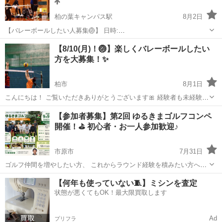
柏の葉キャンパス駅
8月2日
【バレーボールしたい人募集🏐】 日時:
8/10.11.16.17.19.20.21.24.27.28.30.31 （平日.日曜日）19時〜21時 場
千葉
柏市
柏の葉キャンパス駅
スポーツ
バレー
【8/10(月)！🏐】楽しくバレーボールしたい
所の詳細はメッセージ頂いた方のみ伝えてます！(大体柏、我孫...
方を大募集！✨
柏市
8月1日
こんにちは！ ご覧いただきありがとうございます🎀 経験者も未経験者
も、みんなで楽しく バレーボールをやっています！ 運動不足解消や、
千葉
柏市
スポーツ
【参加者募集】第2回 ゆるきまゴルフコンペ
ちょっと体を動かしたい人にぴったりです！✨ ・活動詳細 📅日程：
開催！⛳ 初心者・お一人参加歓迎♪
8/10(月) 🕖時間：...
市原市
7月31日
ゴルフ仲間を増やしたい方、 これからラウンド経験を積みたい方へ😊
第2回 ゆるきまゴルフコンペを開催します！ スコアを競うだけではな
千葉
市原市
スポーツ
コンペ
【何年も使っていない🧵】ミシンを査定
く、 「楽しくゴルフを楽しむこと」を大切にしたコンペです。 初心者
状態が悪くてもOK！最大限買取します
の方や、お一人での参...
Ad
プリフラ