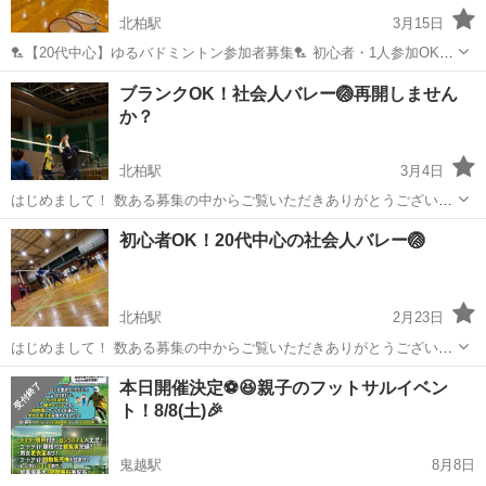
北柏駅
3月15日
🏸【20代中心】ゆるバドミントン参加者募集🏸 初心者・1人参加OK！
運動不足解消やリフレッシュ目的で、 ゆるくバドミントンを楽しんで
千葉
柏市
北柏駅
スポーツ
20代
ブランクOK！社会人バレー🏐再開しません
います😊 ガチな部活系ではなく、 初心者の方でも楽しめる雰囲気で
か？
す！ 「...
北柏駅
3月4日
はじめまして！ 数ある募集の中からご覧いただきありがとうございま
す✨ 🏐 社会人バレー【経験者募集】 🏐 学生時代に部活経験がある
千葉
柏市
北柏駅
スポーツ
バレー
初心者OK！20代中心の社会人バレー🏐
方、 久しぶりにバレーをしたい方にちょうどいい環境です。 ✔ 経験
者同士での試合が中心 ✔...
北柏駅
2月23日
はじめまして！ 数ある募集の中からご覧いただきありがとうございま
す✨ 「久しぶりに体を動かしたい」 「運動したいけど、ガチなのはち
千葉
柏市
北柏駅
スポーツ
体育館
本日開催決定⚽️😆親子のフットサルイベン
ょっと…」 そんな方にちょうどいい、社会人バレーボールです🏐 ✔
ト！8/8(土)🎉
初心者・未経験OK（半分...
鬼越駅
8月8日