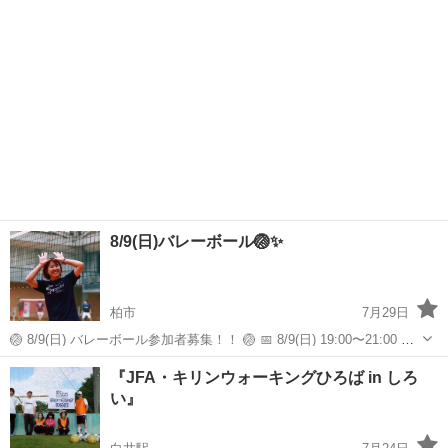
8/9(日)バレーボール🏐✨
柏市
7月29日
🏐 8/9(日) バレーボール参加者募集！！ 🏐 📅 8/9(日) 19:00〜21:00 📍
柏市内体育館 💰参加費：300円 「最近、本気で汗をかいたのはいつで
千葉
柏市
スポーツ
『JFA・キリンウォーキングひろば in しろ
すか？」🔥 学生時代のように夢中になって...
い』