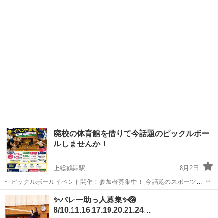
ラーメン🍜をこよなく愛するゴルフサークルFun☆Fanです🎵関東のラ
千葉
市川市
スポーツ
独身
ウンド中心に親睦会や練習会、土日祝平日ゴルフ&イベント盛りだくさ
ん🎵 独身...
廃校の体育館を借りて今話題のピックルボー
ルしませんか！
上総鶴舞駅
8月2日
~ ピックルボールイベント開催！参加者募集中！ 今話題のスポーツ
「ピックルボール」を体験してみませんか？ 初心者・未経験者大歓
千葉
市原市
上総鶴舞駅
スポーツ
廃校
✨️バレー助っ人募集✨️🏐
迎！ コーチのサポートがあるので、初めての方でも安心してご参加い
8/10.11.16.17.19.20.21.24…
ただけます 【開催日時】 9月19...