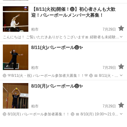
【8/11(火祝)開催！🏐】初心者さんも大歓
迎！バレーボールメンバー大募集！
柏市
7月29日
こんにちは！ ご覧いただきありがとうございます🎀 経験者も未経験者
も、みんなで楽しく バレーボールをやっています！ 運動不足解消や、
千葉
柏市
スポーツ
体育館
8/11(火)バレーボール🏐✨
ちょっと体を動かしたい人にぴったりです！✨ ・活動詳細 📅日程：
8/11(火祝) 🕖時間...
柏市
7月29日
🏐 🎌8/11(火・祝) バレーボール参加者大募集！！🎌 🏐 📅 8/11(火・祝)
19:00〜21:00 📍柏市内体育館 💰参加費：300円 祝日の夜、一緒に本気
千葉
柏市
スポーツ
バレー
8/10(月)バレーボール🏐✨
でバレーしませんか？🔥 せっかくの祝...
柏市
7月29日
🏐 8/10(月) バレーボール参加者募集！！ 🏐 📅 8/10(月) 19:00〜21:00
📍柏市内体育館 💰参加費：300円 🔥**月曜日から思いっきり体を動か
千葉
柏市
スポーツ
バレー
して、最高の1週間をスタートしませんか？*...