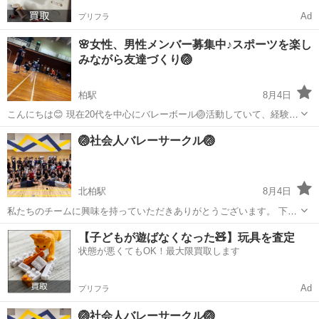
Ad
プリフラ
🌸女性、男性メンバー募集中♪スポーツを楽し
みながら友達づくり🏐
柏駅
8月4日
こんにちは😊 現在20代を中心にバレーボール🏐活動していて、経験
者・初心者どちらも参加しています♪ 女性メンバーも在籍していて、
千葉
柏市
柏駅
スポーツ
🏐社会人バレーサークル🏐
初参加や一人参加の方も多いので安心してください😊 こんな方におす
すめ✨ 🌸スポーツを始め...
北柏駅
8月4日
私たちのチームに興味を持っていただきありがとうございます。 下記
に必要事項を記載してますのでご確認下さい。 【柏市内体育館:火、
千葉
柏市
北柏駅
スポーツ
バレー
【子どもが遊ばなくなった🧸】玩具を査定
水、木 毎週変更あり】 ネットの高さ:男女混合（230㎝） 平日はゆる
状態が悪くてもOK！最大限買取します
ーくバレーボールを楽...
Ad
プリフラ
🏐社会人バレーサークル🏐