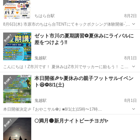
ちはら台駅
8月2日
8月6日(木) 市原市のちはら台TENTにてキックボクシング体験開催- ̗̀📣
✅キックボクシング体験🥊 ・興味はあるけど… ・いつか行きたい…
千葉
市原市
ちはら台駅
スポーツ
キックボクシング
ゼット市川の夏期講習⚽️夏休みにライバルに
・体験してみたい… と思っていた方！ この機会にぜひいかがですか✨️
差をつけよう‼️
...
鬼越駅
8月1日
こんにちは！Z市川です！ 夏休みはZ市川でサッカーに励もう！ この
夏休みに『個』のスキルを磨いて、 ライバルと差をつけましょう！＼
千葉
市川市
鬼越駅
スポーツ
小学
本日開催🎉✨夏休みの親子フットサルイベン
(^o^)／ 会員登録なしでご参加可能なワンデー教室のため、 スケジュー
ト😆⚽️8/1(土)
ルの...
鬼越駅
8月1日
本日開催決定🎉 ｢おやこサル⚽️｣ ■8/1(土)15時〜17時
https://yoyaku.labola.jp/r/shop/2039/event/show/2847324/ ⬆️詳細・ご参
千葉
市川市
鬼越駅
スポーツ
親子
🌕満月🌑新月ナイトビーチヨガ✨
加はこちら‼️ 夏休みに親子...