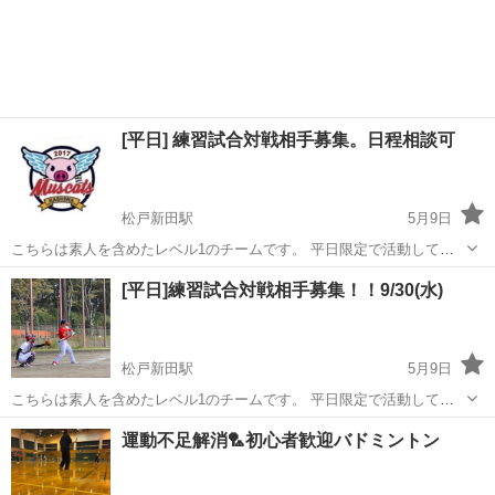
[平日] 練習試合対戦相手募集。日程相談可
松戸新田駅
5月9日
こちらは素人を含めたレベル1のチームです。 平日限定で活動してお
ります。 20代から50代までのバラエティーに富んだチームです。 場
千葉
松戸市
松戸新田駅
スポーツ
練習試合
[平日]練習試合対戦相手募集！！9/30(水)
所は流山か松戸を予定しており、こちらで手配いたします。グラウン
ド代は折半で、攻撃側審判。...
松戸新田駅
5月9日
こちらは素人を含めたレベル1のチームです。 平日限定で活動してお
ります。 20代から50代までのバラエティーに富んだチームです。 場
千葉
松戸市
松戸新田駅
スポーツ
練習試合
運動不足解消🏸初心者歓迎バドミントン
所は松戸運動公園野球場になります。 時間は11:00〜13:00 グラウンド
代は折半で、...