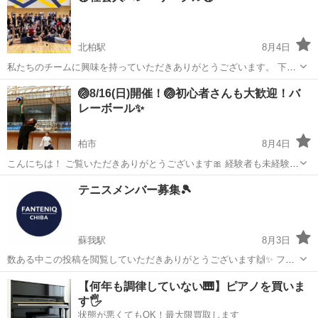
北柏駅
8月4日
私たちのチームに興味を持っていただきありがとうございます。 下記
に必要事項を記載してますのでご確認下さい。 【柏市内体育館:火、
千葉
柏市
北柏駅
スポーツ
バレー
🏐8/16(日)開催！🏐初心者さんも大歓迎！バ
水、木 毎週変更あり】 ネットの高さ:男女混合（230㎝） 平日はゆる
レーボール✨
ーくバレーボールを楽...
柏市
8月4日
こんにちは！ ご覧いただきありがとうございます🎀 経験者も未経験者
も、みんなで楽しく バレーボールをやっています！ 運動不足解消や、
千葉
柏市
スポーツ
体育館
テニスメンバー募集🎾
ちょっと体を動かしたい人にぴったりです！✨ ・活動詳細 📅日程：
8/16(日) 🕖時間：...
蘇我駅
8月3日
数ある中この投稿を閲覧していただきありがとうございます🙌✨ ファ
ンテニック千葉（ふぁんてに）というサークル名で活動しています✨
千葉
千葉市
蘇我駅
スポーツ
サークル
【何年も調律していない🎹】ピアノを買いま
初心者〜中級者目安のテニスサークルを発足しましたのでメンバーを
す🖐️
募集します！ 🎾🔥🎾🔥🎾🔥🎾🔥...
状態が悪くてもOK！最大限買取します