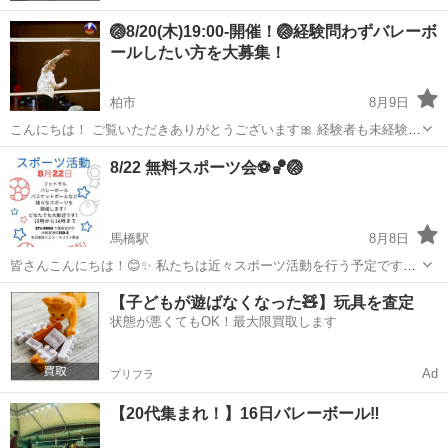
🏐8/20(木)19:00-開催！🏐経験問わずバレーボ
ールしたい方を大募集！
柏市
8月9日
こんにちは！ ご覧いただきありがとうございます🎀 経験者も未経験者
も、みんなで楽しく バレーボールをやっています！ 運動不足解消や、
千葉
柏市
スポーツ
8/22 無料スポーツ会⚽️🏀🏐
ちょっと体を動かしたい人にぴったりです！✨ ・活動詳細 📅日程：
8/20(木) 🕖時間：...
馬橋駅
8月8日
皆さんこんにちは！😊✨️ 私たちは近々スポーツ活動を行う予定です！
色々なスポーツができて、沢山友だちをつくることも出来ます！楽し
千葉
松戸市
馬橋駅
スポーツ
無料
【子どもが遊ばなくなった🧸】玩具を査定
い活動です！参加無料で、誰でも、初参加でも大歓迎です！参加した
状態が悪くてもOK！最大限買取します
い方は私達に連絡してください！🥰
Ad
プリフラ
【20代集まれ！】16日バレーボール‼️