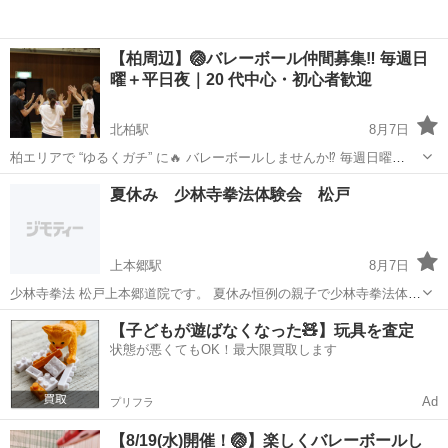
【柏周辺】🏐バレーボール仲間募集‼️ 毎週日
曜＋平日夜｜20 代中心・初心者歓迎
北柏駅
8月7日
柏エリアで “ゆるくガチ” に🔥 バレーボールしませんか⁉️ 毎週日曜
19:00-21:00 & 平日夜（週2回ほど） にコート確保🎯 初心者の「運動し
千葉
柏市
北柏駅
スポーツ
社会人
夏休み 少林寺拳法体験会 松戸
たい🤸‍♀️」から、元バレー部の「アタック決めたい‼️」まで🙌 大...
上本郷駅
8月7日
少林寺拳法 松戸上本郷道院です。 夏休み恒例の親子で少林寺拳法体験
会を今年もやってます。 水曜日19:30〜21:00 土曜日10:00〜12:00 京
千葉
松戸市
上本郷駅
スポーツ
少林寺拳法
【子どもが遊ばなくなった🧸】玩具を査定
成松戸線上本郷駅から徒歩3分の専有道院にて毎週開催しております。
状態が悪くてもOK！最大限買取します
中学生...
Ad
プリフラ
【8/19(水)開催！🏐】楽しくバレーボールし