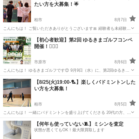
たい方を大募集！🌟
柏市
8月7日
こんにちは！ ご覧いただきありがとうございます🎀 経験者も未経験者
も、みんなで楽しく バレーボールをやっています！ 運動不足解消や、
千葉
柏市
スポーツ
【初心者歓迎】第2回 ゆるきまゴルフコンペ
ちょっと体を動かしたい人にぴったりです！✨ ・活動詳細 📅日程：
開催！🏌️‍♂️⛳
8/19(水) 🕖時間：...
市原市
8月6日
こんにちは！ ゆるきまゴルフです😊 9月9日（水）に、第2回ゆるきま
ゴルフコンペを開催します！ 「ゴルフ仲間を作りたい！」 「楽しくラ
千葉
市原市
スポーツ
コンペ
【8/25(火)19:00-🏸】楽しくバドミントンした
ウンドしたい！」 「一人でも気軽に参加したい！」 そんな方を募集し
い方を大募集！
ています♪ ⸻ ...
柏市
8月5日
こんにちは！ 一緒にバドミントンを盛り上げてくださる 20代の方、男
女問わず大募集してます🌷 ============= 【こんな方におすす
千葉
柏市
スポーツ
【何年も使っていない🧵】ミシンを査定
め！】 ・初心者の方大歓迎です🔰 ・バドミントン経験者大募集🏸 ・
状態が悪くてもOK！最大限買取します
運動不足を解消...