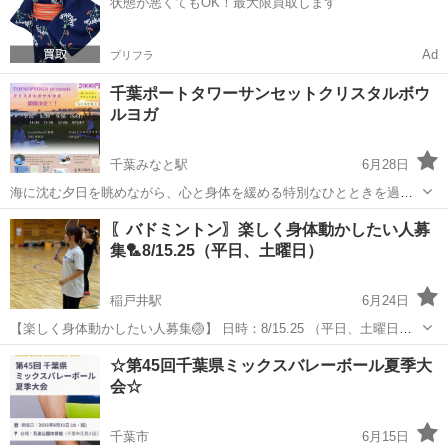
状態が悪くてもOK！最大限買取します
Ad
プリフラ
千葉ポートタワーサンセットクリスタルボウ
ルヨガ
千葉みなと駅
6月28日
海に沈む夕日を眺めながら、心と身体を緩める特別なひとときを過ご
しませんか? 心地よいヨガで身体をほぐしながらクリスタルボウルヨ
千葉
千葉市
千葉みなと駅
スポーツ
クリスタルボウル
〖バドミントン〗楽しく身体動かしたい人募
ガの澄み渡る音色と振動に包まれる癒しの時間。 空の色が刻々と変化
集🏸8/15.25（平日、土曜日）
していくサンセットタイムに、自...
稲戸井駅
6月24日
【楽しく身体動かしたい人募集🏐】 日時：8/15.25 （平日、土曜日）
19時〜21時 場所:取手、藤代、柏の体育館です！ 参加費：300円 レベ
千葉
柏市
稲戸井駅
スポーツ
☆第45回千葉県ミックスバレーボール夏季大
ル：初級〜中級（未経験もOK） 男女混合で、和気あいあいと楽...
会☆
千葉市
6月15日