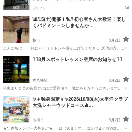
Ad
プリフラ
\\8/15(土)開催！🏸// 初心者さん大歓迎！楽し
くバドミントンしませんか…
柏市
8月2日
こんにちは！ 一緒にバドミントンを盛り上げてくださる 20代の方、男
女問わず大募集してます🌷 ============= 【こんな方におすす
千葉
柏市
スポーツ
体育館
🏌️‍♀️8月スポットレッスン空席のお知らせ🏌️‍♀️
め！】 ・初心者の方大歓迎です🔰 ・バドミントン経験者大募集🏸 ・
運動不足を解消...
本八幡駅
8月2日
平素より会員の皆様方にはご愛顧頂き、誠にありがとうございます😊
✨ ご好評を頂いておりますレッスンですが、毎回満席となっておりま
千葉
市川市
本八幡駅
スポーツ
スポット
✨👧独身限定👦✨2026/10/08(木)太平洋クラブ
すが8月については、まだ空席がございます。 秋のゴルフシーズンに
大洗シャーウッドコース⛳…
て向けて、是非この機会にレッスンを...
市川市
8月2日
★*:.参加メンバー大募集.:*★ はじめまして。 ゴルフ⛳とお酒🍺と