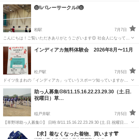
友達つくりたい！何か始めたい！」 そんな22〜25歳にぴったりなサー
千葉
我孫子市
我孫子駅
スポーツ
サークル
🏐\\バレーサークル//🏐
クルです🫶 毎回わいわい楽しく、初心者も経験者も一緒にプレーして
ます🙆‍♀️ ⸻ 💡こ...
柏駅
7月7日
こんにちは！ご覧いただきありがとうございます😊 社会人になってか
ら「運動不足かも…」「久しぶりに体を動かしたいな〜」と感じてい
千葉
柏市
柏駅
スポーツ
バレー
インディアカ無料体験会 2026年8月〜11月
ませんか？ そんなあなたにぴったり！楽しく・ゆるく・気軽に参加で
きるバレーボールサークルです✨ ...
松戸駅
7月5日
ドイツ生まれの「インディアカ」っていうスポーツ知っていますか？
知らない人の方が圧倒的に多いスポーツです。 バドミントンの羽根を
千葉
松戸市
松戸駅
スポーツ
体験会
助っ人募集⚾️8/11.15.16.22.23.29.30（土.日.
大きくしたものを手で打ち合います。 コートはバドミントンのコート
祝曜日）草…
を使い４対4で戦いルールはバレー...
稲戸井駅
7月5日
【草野球助っ人募集⚾️】 日時:8/11.15.16.22.23.29.30 (土.日.祝曜日）
9時〜13時 場所：メッセージ頂いた方のみお伝えしてます！(大体流
千葉
柏市
稲戸井駅
スポーツ
【求】着なくなった着物、買います👘
山、柏、取手辺りの河川敷...