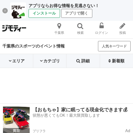
アプリならお得な情報を見逃さない！
インストール
アプリで開く
千葉県
検索
ログイン
投稿
千葉県のスポーツのイベント情報
人気キーワード
エリア
カテゴリ
詳細
新着順
【おもちゃ】家に眠ってる現金化できます💰
状態が悪くてもOK！最大限買取します
Ad
プリフラ