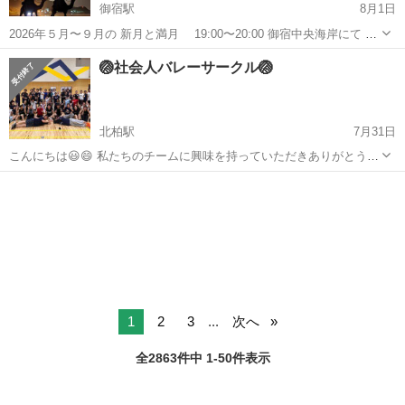
御宿駅
8月1日
2026年５月〜９月の 新月と満月 19:00〜20:00 御宿中央海岸にて ナ
イトヨガをしませんか？ 内容は やさしいヨガポーズ、シャバアーサ
千葉
夷隅郡
御宿駅
スポーツ
満月
🏐社会人バレーサークル🏐
ナ、呼吸法、瞑想 参加費 1,500円 持ち物 ヨガマット、タオル、水
筒 ...
北柏駅
7月31日
こんにちは😃😄 私たちのチームに興味を持っていただきありがとうご
ざいます。 下記に必要事項を記載してますのでご確認下さい。 【柏市
千葉
柏市
北柏駅
スポーツ
バレー
内体育館:火、水、木 毎週変更あり】 ネットの高さ:男女混合（230
㎝） 平日はゆるーく...
1
2
3
...
次へ
全2863件中 1-50件表示