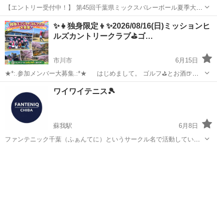
【エントリー受付中！】 第45回千葉県ミックスバレーボール夏季大会
期日：2026年8月11日(火祝) 会場：花島公園体育館 申込締切：2026年7
千葉
千葉市
スポーツ
大会
✨👧独身限定👦✨2026/08/16(日)ミッションヒ
月31日(金) ▽詳細 https://www.njsf...
ルズカントリークラブ⛳ゴ…
市川市
6月15日
★*:.参加メンバー大募集.:*★ はじめまして。 ゴルフ⛳とお酒🍺と
ラーメン🍜をこよなく愛するゴルフサークルFun☆Fanです🎵関東のラ
千葉
市川市
スポーツ
独身
ワイワイテニス🎾
ウンド中心に親睦会や練習会、土日祝平日ゴルフ&イベント盛りだくさ
ん🎵 独身...
蘇我駅
6月8日
ファンテニック千葉（ふぁんてに）というサークル名で活動していま
す✨ 13日土曜日19−21時で周年記念で無料開催しますのでこれを機会
千葉
千葉市
蘇我駅
スポーツ
サークル
に体験に、、なんて方もどうぞ🎾 初心者〜中級者目安のテニスサーク
ルを発足しましたのでメン...