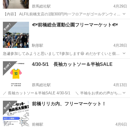
群馬総社駅
4月29日
【内容】 ALFIL前橋支店の1階300円均一フロアーがゴールデンウィー
ク中ずっと詰め放題に🤣🤣🤣 詰め放題袋Mサイズ 1,100円 ※ Ｔシャ
群馬
前橋市
群馬総社駅
フリーマーケット
古着
🐟前橋総合運動公園フリーマーケット🐟
ツ１５枚くらい(スタッフ調べ) 詰め放題袋Ｌサイズ 3,300円...
駒形駅
4月28日
急遽参加してみようと思いまして‼️参加します😆 めだかすくいと個体
とミジンコ少し持っていってまったりしようかと🤭 【時間】 9:00～
群馬
前橋市
駒形駅
フリーマーケット
めだか
4/30-5/1 長袖カットソー＆半袖SALE
14:00 【場所】 前橋総合運動公園(東側駐車場) 〒379-2107群馬県前橋
市荒口...
群馬総社駅
4月13日
／ 長袖カットソー＆半袖SALE 4/30-5/1 ＼ 半袖をお求めの声がちら
ほら聞かれるようになりました。在庫の半袖が並びますのでこの機会
群馬
前橋市
群馬総社駅
フリーマーケット
リユース
前橋リリカ内、フリーマーケット！
にどうぞ！当日はもう少し使いたい¥100物お洋服登場！ ＊5/1...
前橋駅
4月6日