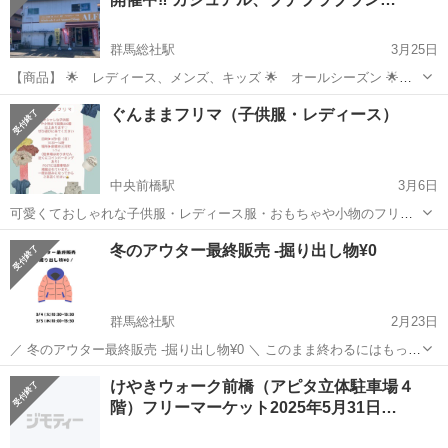
群馬総社駅
3月25日
【商品】 🌟 レディース、メンズ、キッズ 🌟 オールシーズン 🌟
衣類、シューズ、バッグ、小物 etc.. 🌟 USED品(タグ付き未使用品も
群馬
前橋市
群馬総社駅
フリーマーケット
古着
ぐんままフリマ（子供服・レディース）
含む) 🌟 カジュアルブランド、プチプラブランド 中心に90...
中央前橋駅
3月6日
可愛くておしゃれな子供服・レディース服・おもちゃや小物のフリー
マーケットです！ 激安商品から海外のちょっとお高い子供服まで約
群馬
前橋市
中央前橋駅
フリーマーケット
フリマ
冬のアウター最終販売 -掘り出し物¥0
300着以上あります☺︎当日は近隣でマルシェも開催されますのでぜひ遊
びに来てください◯ 詳細→Ins...
群馬総社駅
2月23日
／ 冬のアウター最終販売 -掘り出し物¥0 ＼ このまま終わるにはもった
いない！冬のアウター最終販売を実施します。 来年の冬に向けて用意
群馬
前橋市
群馬総社駅
フリーマーケット
掘り出し物
けやきウォーク前橋（アピタ立体駐車場４
しておく？ まだまだ寒いから新調したい！ などなどこの機会にご利用
階）フリーマーケット2025年5月31日…
くだ...