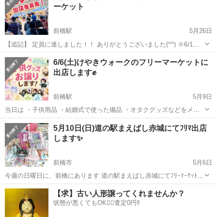
ーケット
前橋駅
5月26日
【追記】 定員に達しました！！ ありがとうございました(^^) ※6/1時
点キャンセル待ちも厳しいですm(_ _)m 『前橋マーケット in 前橋リリ
群馬
前橋市
前橋駅
フリーマーケット
会場
6/6(土)けやきウォークのフリーマーケットに
カ2F 』 ★6月27日（土）11時〜15時 ※イベントとして開催のた...
出店します✊
前橋駅
5月9日
当日は ・子供用品 ・結婚式で使った備品 ・オタクグッズなどをメイ
ンにお譲りを考えてます✨ わかりやすいように目印を立てておくの
群馬
前橋市
前橋駅
フリーマーケット
オタク
5月10日(日)道の駅まえばし赤城にてﾌﾘﾏ出店
で、気になった方は声をかけていただけると嬉しいです♡
します✨
前橋市
5月6日
今週の日曜日に、前橋にあります 道の駅まえばし赤城にてﾌﾘｰﾏｰｹｯﾄ出
店します✨ 赤城の道の駅では何度か開催しているようですが、今回初
群馬
前橋市
フリーマーケット
道の駅
【求】古い人形譲ってくれませんか？
めての出店となります😊🎶 17号沿いで、分かりやすい所にあります！
状態が悪くてもOK🙆‍♀️査定0円‼️
子ども...