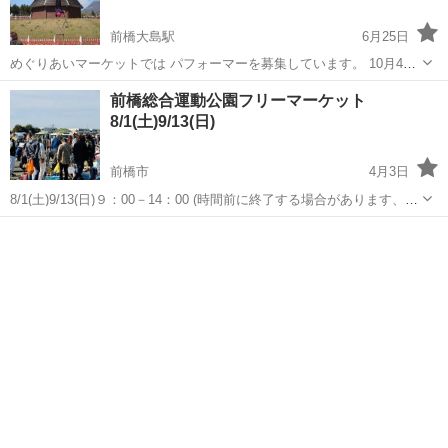
前橋大島駅
6月25日
めぐりあいマーケットでは パフォーマーを募集しています。 10月4
日 ぐりーんふらわー牧場大胡 10月24日 玉村町北部公園 大道芸、
群馬
前橋市
前橋大島駅
フリーマーケット
前橋総合運動公園フリーマーケット
ダンス、バンド、和太鼓 八木節、マジック、吹奏楽、お笑い 合唱など
8/1(土)9/13(日)
パフォーマンス
...
前橋市
4月3日
8/1(土)9/13(日)９：00－14：00 (時間前に終了する場合があります、ど
うぞお早めにお越しください)：入場無料：新品・手作り品OK：車出
群馬
前橋市
フリーマーケット
入場無料
店２０００円：群馬県前橋市荒口町４３７：アクセス；国道５０号線
総合運動公園入...