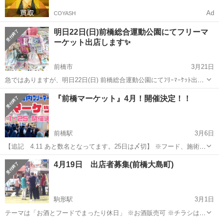
Ad
COYASH
明日22日(日)前橋総合運動公園にてフリーマ
ーケット出店します✨️
前橋市
3月21日
急ではありますが、明日22日(日) 前橋総合運動公園にてﾌﾘｰﾏｰｹｯﾄ出店
します😊✨️ 私が出店している時間ですが、8時半位～12時位になりま
群馬
前橋市
フリーマーケット
サンリオ
『前橋マーケット』4月！開催決定！！
す。 他にも出店者様はいらっしゃいますが、あくまでも私の出店時間
になります...
前橋駅
3月6日
【追記 4.11 あと数名となってます。25日は〆切】 ※フード、施術、
占いなど締め切ったジャンルもあります。 ご来店前にご確認ください
群馬
前橋市
前橋駅
フリーマーケット
フリマ
4月19日 出店者募集(前橋大島町)
ね！ 〜お申込みはお早めに〜 屋内フリマ『前橋マーケット』in 前橋リ
リカ2F...
駒形駅
3月1日
テーマは「お酒とフードでまったり休日」 ※お酒販売可 ※チラシは前