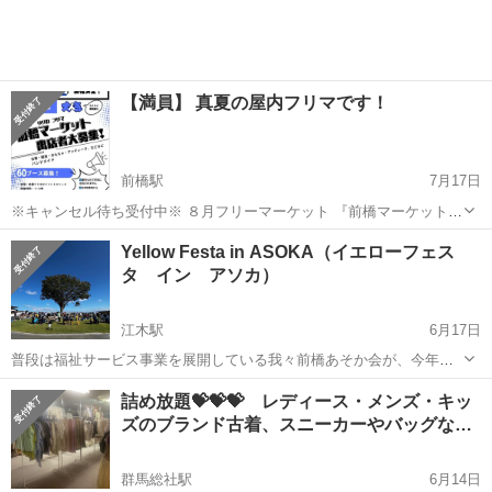
気軽にご来場してくださ...
【満員】 真夏の屋内フリマです！
前橋駅
7月17日
※キャンセル待ち受付中※ ８月フリーマーケット 『前橋マーケット
vol.6』 in 前橋リリカ ・８月23日（土）11時〜16時 ・会場 前橋リ
群馬
前橋市
前橋駅
フリーマーケット
会場
Yellow Festa in ASOKA（イエローフェス
リカ２階 イベントスペース ・募集数 60ブース ・ブースサイズ ...
タ イン アソカ）
江木駅
6月17日
普段は福祉サービス事業を展開している我々前橋あそか会が、今年も
年に1度の福祉のお祭りである「Yellow Festa in ASOKA」を開催いた
群馬
前橋市
江木駅
フリーマーケット
会場
詰め放題💝💝💝 レディース・メンズ・キッ
します。バラエティーに富んだステージ部門、作品展示、介護体験、
ズのブランド古着、スニーカーやバッグな…
キッチンカーやワ...
群馬総社駅
6月14日