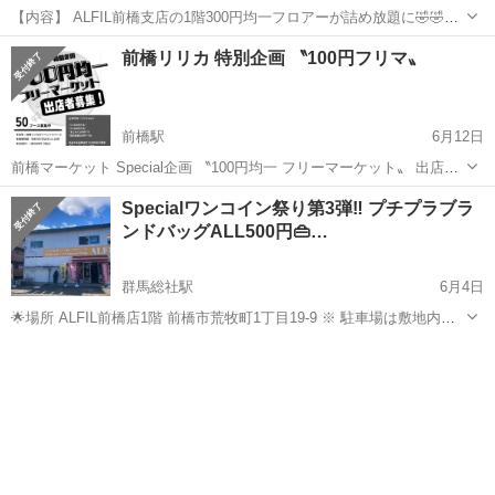
【内容】 ALFIL前橋支店の1階300円均一フロアーが詰め放題に🤣🤣🤣
詰め放題袋Mサイズ 1,100円 ※ Ｔシャツ１５枚くらい(スタッフ調べ)
群馬
前橋市
群馬総社駅
フリーマーケット
古着
前橋リリカ 特別企画 〝100円フリマ〟
詰め放題袋Ｌサイズ 3,300円 どちらかをご購入くださ...
前橋駅
6月12日
前橋マーケット Special企画 〝100円均一 フリーマーケット〟 出店者
さん募集中！ （7.7現在、半分埋まりました！） ◎出店料
群馬
前橋市
前橋駅
フリーマーケット
フリマ
Specialワンコイン祭り第3弾‼️ プチプラブラ
¥2,000（今回まではキャンセルの場合全額返金） ◎ブースサイズ
ンドバッグALL500円👜…
3m×3m...
群馬総社駅
6月4日
🌟場所 ALFIL前橋店1階 前橋市荒牧町1丁目19-9 ※ 駐車場は敷地内に4
台と徒歩50mに第二駐車場が4台あります。ご不明な点がございました
群馬
前橋市
群馬総社駅
フリーマーケット
ボディー
らスタッフにお声がけください。 🌟プライスラインは次の2つ...