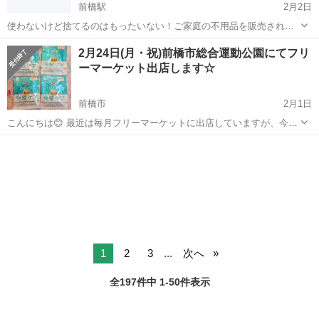
前橋駅
2月2日
使わないけど捨てるのはもったいない！ご家庭の不用品を販売されて
みてはいかがですか？ また、掘り出し物を探しに来るのも楽しいです
群馬
前橋市
前橋駅
フリーマーケット
アピタ
2月24日(月・祝)前橋市総合運動公園にてフリ
ね。 売る方、買う方、みなさまが楽しめるイベントにしたいので、 お
ーマーケット出店します☆
気軽にご来場してください...
前橋市
2月1日
こんにちは😊 最近は毎月フリーマーケットに出店していますが、今月
も出店します！！ 2月24日(月・祝) 前橋市総合運動公園 9時～14時(12
群馬
前橋市
フリーマーケット
すくい
時くらいから片付けはじめます) 今回も、サンリオグッズや、化粧品...
1
2
3
...
次へ
全197件中 1-50件表示