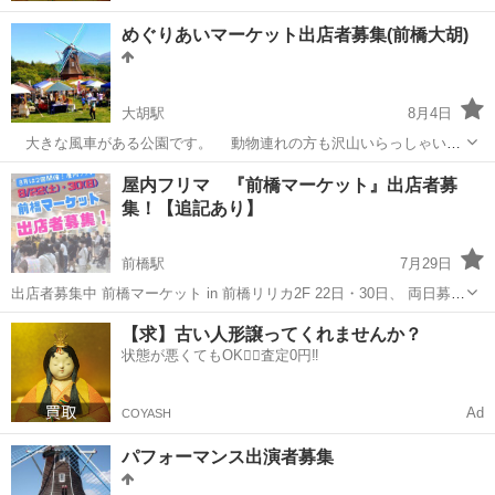
めぐりあいマーケット出店者募集(前橋大胡)
大胡駅
8月4日
大きな風車がある公園です。 動物連れの方も沢山いらっしゃいま
す。 【募集日】 2026年9月6日 【開催時間】 9：30～15：00
群馬
前橋市
大胡駅
フリーマーケット
道の駅
屋内フリマ 『前橋マーケット』出店者募
※途中退出不可 【開催場所】道の駅 ぐりーんふらわー牧場...
集！【追記あり】
前橋駅
7月29日
出店者募集中 前橋マーケット in 前橋リリカ2F 22日・30日、 両日募集
中✨（22日は残少なくなりました） ・全体の定員にまだ達していませ
群馬
前橋市
前橋駅
フリーマーケット
フリマ
【求】古い人形譲ってくれませんか？
ん。 定員に達しない場合は抽選なしで出店できます(^^) 出店場所は...
状態が悪くてもOK🙆‍♀️査定0円‼️
Ad
COYASH
パフォーマンス出演者募集