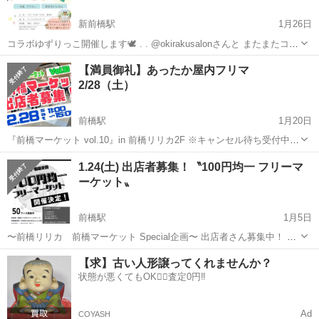
新前橋駅
1月26日
コラボゆずりっこ開催します🕊️ . . @okirakusalonさんと またまたコラ
ボします！ . 来場してアンケートに 答えていただくだけで ギフト券を
群馬
前橋市
新前橋駅
フリーマーケット
チラシ
【満員御礼】あったか屋内フリマ
もらえます☕ . . お友達とご参加お待ちしてます✌️ 冬...
2/28（土）
前橋駅
1月20日
『前橋マーケット vol.10』in 前橋リリカ2F ※キャンセル待ち受付中
（若干名さま） 〜お申込みは直接〝Handmade Rocca〟へ〜 （前橋リ
群馬
前橋市
前橋駅
フリーマーケット
フリマ
1.24(土) 出店者募集！〝100円均一 フリーマ
リカ2F フリマ会場隣の店舗） ◎ハンドメイド・雑貨・古着・...
ーケット〟
前橋駅
1月5日
〜前橋リリカ 前橋マーケット Special企画〜 出店者さん募集中！ 開
催日時 1月24日（土）11〜15時（冬時間） ◎出店料 ¥2,000 ◎ブー
群馬
前橋市
前橋駅
フリーマーケット
100円均一
【求】古い人形譲ってくれませんか？
スサイズ 3m×3m（変形サイズ有） ※タープ不可 ◎開催時間...
状態が悪くてもOK🙆‍♀️査定0円‼️
Ad
COYASH