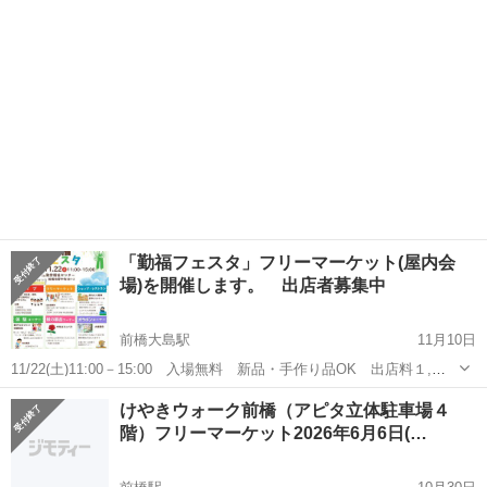
「勤福フェスタ」フリーマーケット(屋内会
場)を開催します。 出店者募集中
前橋大島駅
11月10日
11/22(土)11:00－15:00 入場無料 新品・手作り品OK 出店料１,０
００円／区画（１区画2.5m×2.5m 1組2区画まで） 会場：群馬県前
群馬
前橋市
前橋大島駅
フリーマーケット
フェスタ
けやきウォーク前橋（アピタ立体駐車場４
橋市野中町361-2 群馬県勤労福祉センター体育館 アクセス：国道５
階）フリーマーケット2026年6月6日(…
０...