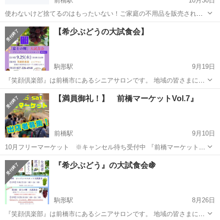
前橋駅
10月30日
使わないけど捨てるのはもったいない！ご家庭の不用品を販売されて
みてはいかがですか？ また、掘り出し物を探しに来るのも楽しいです
群馬
前橋市
前橋駅
フリーマーケット
アピタ
【希少ぶどうの大試食会】
ね。 売る方、買う方、みなさまが楽しめるイベントにしたいので、 お
気軽にご来場してくださ...
駒形駅
9月19日
『笑顔倶楽部』は前橋市にあるシニアサロンです。 地域の皆さまに、
身近に楽しんでいただけるよう 様々なイベントを企画しております。
群馬
前橋市
駒形駅
フリーマーケット
試食会
【満員御礼！】 前橋マーケットVol.7』
今回は地元生産者直送の『希少ぶどう』の大試食会を 開催させていた
だきます！ 【日時】 9/...
前橋駅
9月10日
10月フリーマーケット ※キャンセル待ち受付中 『前橋マーケット
vol.7』 in 前橋リリカ ・10月25日（土）11時〜16時 ※イベントとし
群馬
前橋市
前橋駅
フリーマーケット
マーケット
『希少ぶどう』の大試食会🍇
て開催のため16時までいてくださる方限定！ ・会場 前橋リリカ２階
イ...
駒形駅
8月26日
『笑顔倶楽部』は前橋市にあるシニアサロンです。 地域の皆さまに、