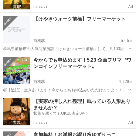
Ad
COYASH
【けやきウォーク前橋】フリーマーケット
前橋駅
5月5日
群馬県前橋市の人気商業施設「けやきウォーク前橋」にて、約100店舗
が出店するフリーマーケットが開催されます！会場はアピタ側の立体
群馬
前橋市
前橋駅
フリーマーケット
掘り出し物
今からでも申込めます！5.23 企画フリマ〝ワ
駐車場4階。 屋根付きだから、雨の日でも暑い日でも安心♪ 開催時間は
ンコインフリーマーケット〟
9時〜13時で、JR前橋駅...
前橋駅
4月28日
🍃【追記】 空きあります！今からでもお申込みいただけますよ！！ 事
前搬入期間中なので、〜前日の22日でしたら、 品物や什器も持ち込
群馬
前橋市
前橋駅
フリーマーケット
フリマ
【実家の押し入れ整理】眠っている人形あり
め、設置可能(^^) 23日当日は楽にお越しいただけますよ！ ここ数日、
ませんか？
毎日お申込みいた...
状態が悪くてもOK🙆‍♀️査定0円‼️
Ad
COYASH
参加無料！お洋服お譲り🌸ゆずりっこ