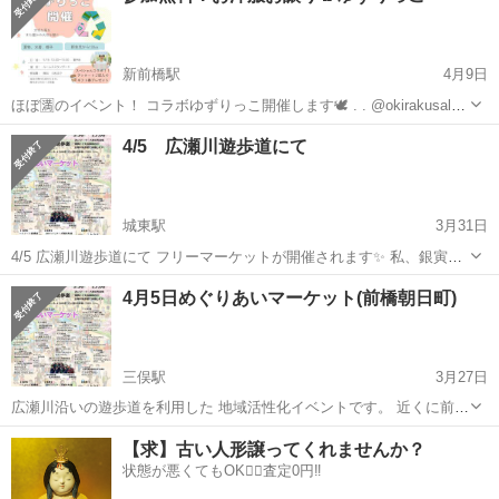
新前橋駅
4月9日
ほぼ🈵のイベント！ コラボゆずりっこ開催します🕊️ . . @okirakusalon
さんと またまたコラボします！ . 来場してアンケートに 答えていただ
群馬
前橋市
新前橋駅
フリーマーケット
チラシ
4/5 広瀬川遊歩道にて
くだけで ギフト券をもらえます☕ . . お友達とご参加お待ち...
城東駅
3月31日
4/5 広瀬川遊歩道にて フリーマーケットが開催されます✨️ 私、銀寅め
だかは 毎年 桜の咲くころ こちらのフリーマーケットに 参加させて
群馬
前橋市
城東駅
フリーマーケット
会場
4月5日めぐりあいマーケット(前橋朝日町)
いただいてます😊 初心を忘れず☝️ お子様たちと メダカ掬いで遊んで
ますよ😁 ...
三俣駅
3月27日
広瀬川沿いの遊歩道を利用した 地域活性化イベントです。 近くに前橋
こども公園があります。 【開催日】2026年4月5日 【開催時間】 9：
群馬
前橋市
三俣駅
フリーマーケット
マーケット
【求】古い人形譲ってくれませんか？
30～15：00 ※途中退出不可 【開催場所】広瀬川沿い遊歩道 ...
状態が悪くてもOK🙆‍♀️査定0円‼️