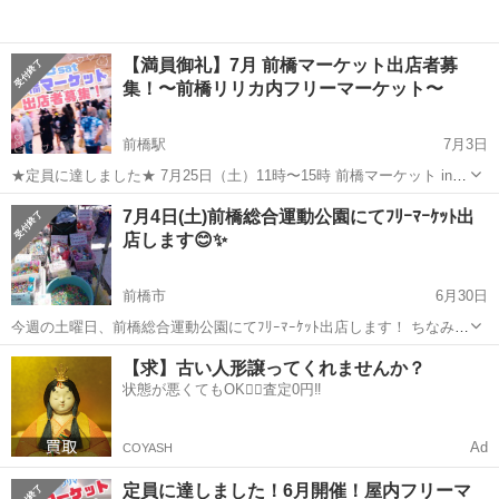
【満員御礼】7月 前橋マーケット出店者募
集！〜前橋リリカ内フリーマーケット〜
前橋駅
7月3日
★定員に達しました★ 7月25日（土）11時〜15時 前橋マーケット in
前橋リリカ2F 』 ※イベントとして開催のため15時までいてくださる
群馬
前橋市
前橋駅
フリーマーケット
会場
7月4日(土)前橋総合運動公園にてﾌﾘｰﾏｰｹｯﾄ出
方限定！ 〜お申込みは直接〝Handmade Rocca〟へ〜 （前橋...
店します😊✨
前橋市
6月30日
今週の土曜日、前橋総合運動公園にてﾌﾘｰﾏｰｹｯﾄ出店します！ ちなみ
に…8月は暑いので、出店はしませんꉂ🤣𐤔 雑貨など販売予定です！ 写
群馬
前橋市
フリーマーケット
とうもろこし
【求】古い人形譲ってくれませんか？
真には🌽とうもろこしを掲載していますが、当日販売はしますが虫食
状態が悪くてもOK🙆‍♀️査定0円‼️
いのとうもろこ...
Ad
COYASH
定員に達しました！6月開催！屋内フリーマ