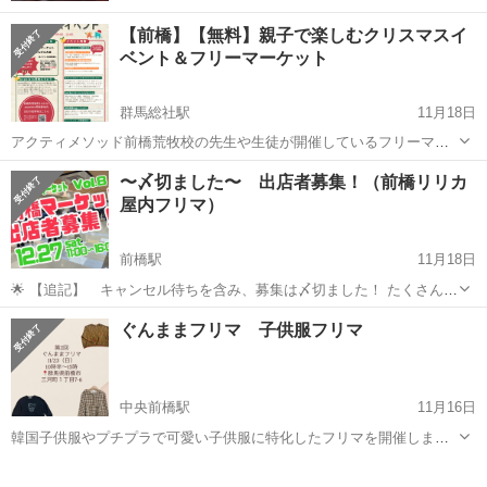
【前橋】【無料】親子で楽しむクリスマスイ
ベント＆フリーマーケット
群馬総社駅
11月18日
アクティメソッド前橋荒牧校の先生や生徒が開催しているフリーマー
ケットやじゃんけん大会。会場内である条件を満たせば参加できるガ
群馬
前橋市
群馬総社駅
フリーマーケット
親子
〜〆切ました〜 出店者募集！（前橋リリカ
ラポン抽選会。本格イタリア料理のテイクアウトや親子ヨガ＆ピラテ
屋内フリマ）
ィス等のイベントも開催しています。po...
前橋駅
11月18日
🌟 【追記】 キャンセル待ちを含み、募集は〆切ました！ たくさんの
お問い合わせ、出店希望のご連絡ありがとうございました。 12月フリ
群馬
前橋市
前橋駅
フリーマーケット
フリマ
ぐんままフリマ 子供服フリマ
ーマーケット 65ブース満員！ 『前橋マーケット vol.8』in 前橋リリカ
2F ...
中央前橋駅
11月16日
韓国子供服やプチプラで可愛い子供服に特化したフリマを開催します
♡ 中央前橋駅から徒歩5分 駐車場はお近くのコインパーキングにお願
群馬
前橋市
中央前橋駅
フリーマーケット
フリマ
いします☺︎ 詳しくは↓ Instagram→@gunmama_fleamarket