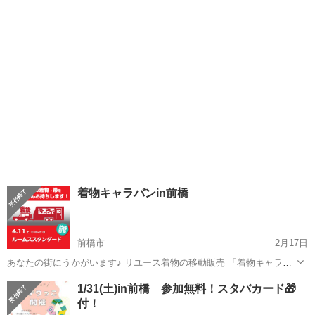
回開催分です。 【開催日】2026年4月19日 【開催時間】 10：00～
群馬
前橋市
駒形駅
フリーマーケット
マーケット
16：00 ※途中退出不可 【開催場所】前橋大島駅前広...
着物キャラバンin前橋
前橋市
2月17日
あなたの街にうかがいます♪ リユース着物の移動販売 「着物キャラバ
ン」です。 着物キャラバンin前橋 【日時】 4/11（土）10時～15時
群馬
前橋市
フリーマーケット
リユース
1/31(土)in前橋 参加無料！スタバカード🎁
【場所】 ルームススタンダード 群馬県前橋市元総社...
付！