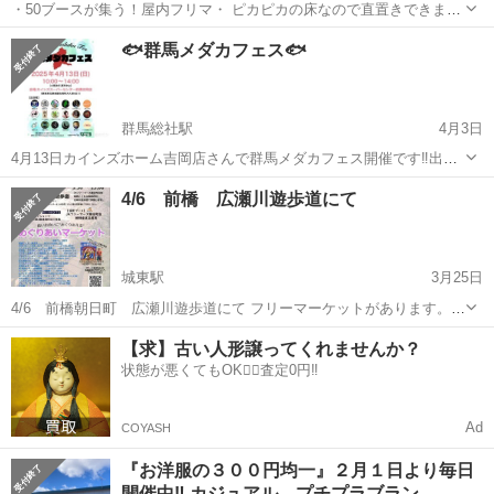
・50ブースが集う！屋内フリマ・ ピカピカの床なので直置きできます
よ。 開催日の1週間前〜事前搬入OK！ 当日はらくらく入場！ もうす
群馬
前橋市
前橋駅
フリーマーケット
フリマ
🐟群馬メダカフェス🐟
ぐ定員に達しますので若干名の募集です。 ⭐︎お申込み・お問い合わせ
は、 ...
群馬総社駅
4月3日
4月13日カインズホーム吉岡店さんで群馬メダカフェス開催です‼️出店
位置決まりました😊わたくし14番です😌ぜひ遊びに来てください😊め
群馬
前橋市
群馬総社駅
フリーマーケット
めだか
4/6 前橋 広瀬川遊歩道にて
だかすくいもやりまーす✨ よろしくお願いします‼️
城東駅
3月25日
4/6 前橋朝日町 広瀬川遊歩道にて フリーマーケットがあります。
久しぶりに参加させていただきます😀 写真2.3.4は昨年の様子です。
群馬
前橋市
城東駅
フリーマーケット
メダカ
【求】古い人形譲ってくれませんか？
メダカ掬いをやりますので お時間可能な方は是非遊びに来てください
状態が悪くてもOK🙆‍♀️査定0円‼️
✨️ 宜しくお...
Ad
COYASH
『お洋服の３００円均一』２月１日より毎日
開催中‼️ カジュアル、プチプラブラン…