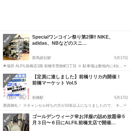
Specialワンコイン祭り第2弾‼️ NIKE、
adidas、NBなどのスニ…
群馬総社駅
5月17日
🌟場所 ALFIL前橋店1階 前橋市荒牧町1丁目 ※ 駐車場は敷地内に4台と
徒歩50mに第二駐車場が4台あります。ご不明な点がございましたらス
群馬
前橋市
群馬総社駅
フリーマーケット
キッズ
【定員に達しました】前橋リリカ内開催！
タッフにお声がけください。 🌟プライスラインは次の3つ 商品...
前橋マーケット Vol.5
前橋駅
5月17日
満員御礼！ ※キャンセル待ちの方が10名以上になりましたので、 キャ
ンセル待ちも締め切らせていただきました。 天気に左右されない！ シ
群馬
前橋市
前橋駅
フリーマーケット
マーケット
ゴールデンウィーク🌸お洋服の詰め放題🤩５
ョッピングセンター内のフリマです♪ 前橋マーケット実行委員会→ 前
月３日〜６日にALFIL前橋支店で開催…
橋リリカ2階のHa...