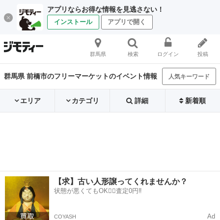
アプリならお得な情報を見逃さない！
インストール
アプリで開く
群馬県
検索
ログイン
投稿
群馬県 前橋市のフリーマーケットのイベント情報
人気キーワード
エリア
カテゴリ
詳細
新着順
【求】古い人形譲ってくれませんか？
状態が悪くてもOK🙆‍♀️査定0円‼️
Ad
COYASH