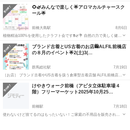
身近に楽しんでいただけるよう 様々なイベントを企画しております。
群馬
前橋市
駒形駅
フリーマーケット
試食会
🌻🌿みんなで楽しく🌟アロマカルチャースク
今回は地元生産者直送の『希少ぶどう』の大試食会を 開催させていた
ール🌟
だきます！ 【日時】 9/...
前橋大島駅
8月6日
植物精油100%を使用したクラフト会です❣️🌿💐 自然の力で美しく健康
になりましょう✨ 🍀柔軟剤作り 人工的に作られた香りではなく
群馬
前橋市
前橋大島駅
フリーマーケット
植物
ブランド古着とUS古着のお店🛍️ALFIL前橋店
本物の植物の香り💐 自分の好きな香りの洋服👚 過ごせたら最高で
の８月のイベント🌟2(土)3(…
すよね🤭✨ 💐美顔スプ...
群馬総社駅
7月19日
［お店］ ブランド古着やUS古着を扱う倉庫型古着店舗 ALFIL前橋店で
す。 1F US古着、ブランド古着の300円均一 アクセサリー等 2F 子供
群馬
前橋市
群馬総社駅
フリーマーケット
古着
けやきウォーク前橋（アピタ立体駐車場４
服300円均一、ブランド古着、くつ、バッグ等 ...
階）フリーマーケット2025年10月25…
前橋駅
7月18日
使わないけど捨てるのはもったいない！ご家庭の不用品を販売されて
みてはいかがですか？ また、掘り出し物を探しに来るのも楽しいです
群馬
前橋市
前橋駅
フリーマーケット
アピタ
ね。 売る方、買う方、みなさまが楽しめるイベントにしたいので、 お