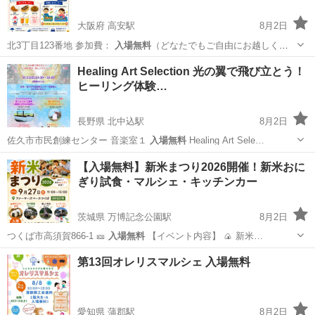
大阪府 高安駅
8月2日
北3丁目123番地 参加費：
入場無料
（どなたでもご自由にお越しくだ
さい）…
大阪
八尾市
高安駅
地域/お祭り
夏祭り
Healing Art Selection 光の翼で飛び立とう！
ヒーリング体験…
長野県 北中込駅
8月2日
佐久市市民創練センター 音楽室１
入場無料
Healing Art Sele…
長野
佐久市
北中込駅
コンサート/ショー
ヒーリング
【入場無料】新米まつり2026開催！新米おに
ぎり試食・マルシェ・キッチンカー
茨城県 万博記念公園駅
8月2日
つくば市高須賀866-1 🎫
入場無料
【イベント内容】 🍙 新米…
茨城
つくば市
万博記念公園駅
地域/お祭り
新米
第13回オレリスマルシェ 入場無料
愛知県 蒲郡駅
8月2日