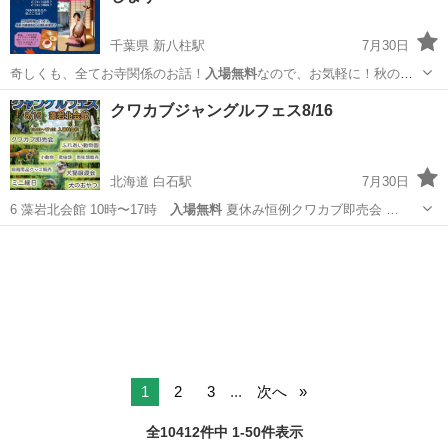
千葉県 新八柱駅
7月30日
奇しくも、全てお寺関係のお話！
入場無料
なので、お気軽に！秋の風
物詩を一緒に…
千葉
松戸市
新八柱駅
コンサート/ショー
お寺
クワカブジャングルフェス8/16
北海道 白石駅
7月30日
6 藻岩北会館 10時〜17時
入場無料
夏休み恒例クワカブ即売会 …
北海道
札幌市
白石駅
その他
カブ
1
2
3
...
次へ
全10412件中 1-50件表示