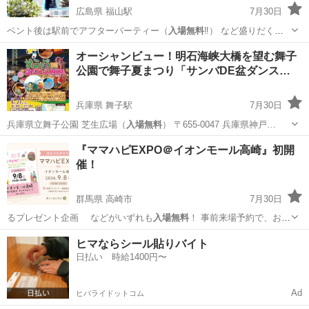
広島県 福山駅
7月30日
ベント後は駅前でアフターパーティー（
入場無料
‼️） など盛りだくさ
んです🤩 …
広島
福山市
福山駅
パーティー
迎賓館
オーシャンビュー！明石海峡大橋を望む舞子
公園で舞子夏まつり「サンバDE盆ダンス…
兵庫県 舞子駅
7月30日
兵庫県立舞子公園 芝生広場（
入場無料
） 〒655-0047 兵庫県神戸…
兵庫
神戸市
舞子駅
地域/お祭り
サンバ
『ママハピEXPO＠イオンモール高崎』初開
催！
群馬県 高崎市
7月30日
るプレゼント企画 などがいずれも
入場無料
！ 事前来場予約で、おみ
やげもいっ…
群馬
高崎市
ワークショップ
ママハピ
ヒマならシール貼りバイト
日払い 時給1400円〜
Ad
ヒバライドットコム