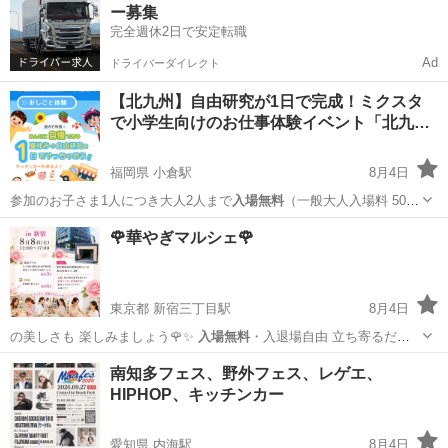
ー募集
完全週休2日で安定転職
Ad
ドライバーダイレクト
【北九州】自由研究が1日で完成！ミクスタ
で小学生向けのお仕事体験イベント「北九…
福岡県 小倉駅
8月4日
参加のお子さま1人につき大人2人まで
入場無料
（一般大人入場料 500
円） 後援…
福岡
北九州市
小倉駅
ワークショップ
会場
🌹華やぎマルシェ🌹
東京都 新宿三丁目駅
8月4日
の美しさも 楽しみましょう🌹✨
入場無料
・入退場自由 立ち寄るだけ
でも大歓迎…
東京
新宿区
新宿三丁目駅
その他
会場
南知多フェス、野外フェス、レゲエ、
HIPHOP、キッチンカー
愛知県 内海駅
8月4日