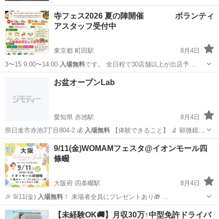
寺フェス2026 夏の陣開催 ボランティ
アスタッフ受付中
東京都 町田駅
8月4日
3〜15 9:00〜14:00
入場無料
です。 全日程で30店舗以上が出店予…
東京
町田市
町田駅
地域/お祭り
ボランティアスタッフ
お盆オープンLab
愛知県 赤池駅
8月4日
県日進市赤池3丁目804-2 💰
入場無料
【体験できること】 🔬 顕微鏡
実…
愛知
日進市
赤池駅
地域/お祭り
入場無料
9/11(金)WOMAMフェスタ@イオンモール四
條畷
大阪府 四条畷駅
8月4日
🎉 9/11(金)
入場無料
！ 来場者全員にプレゼントあり🎁 …
大阪
四條畷市
四条畷駅
育児
イオンモール
【未経験OK🚚】月収30万↑中型免許ドライバ