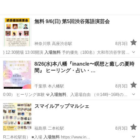
無料 9/6(日) 第5回渋谷落語演芸会
神奈川県 高座渋谷駅
8月3日
) 12:30開場 13:00開演
入場無料
予約優先（180名）大和市渋谷学習…
神奈川
大和市
高座渋谷駅
コンサート/ショー
落語
8/26(水)本八幡『inancle〜瞑想と癒しの夏時
間』 ヒーリング・占い・…
千葉県 本八幡駅
8月3日
0:00） ヒーリング体験 💎
入場無料
、入退場自由 （※14時~16時の…
千葉
市川市
本八幡駅
ワークショップ
ヒーリング
スマイルアップマルシェ
福島県 二本松駅
8月3日
R二本松駅前） ■入場
入場無料
https://www.in…