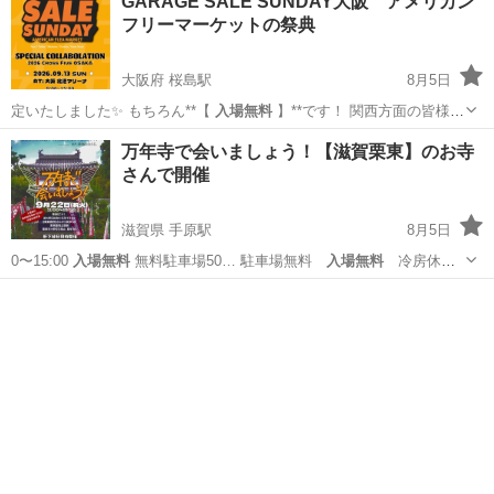
GARAGE SALE SUNDAY大阪 アメリカン
フリーマーケットの祭典
大阪府 桜島駅
8月5日
定いたしました✨ もちろん**【
入場無料
】**です！ 関西方面の皆様、
そ…
大阪
大阪市
桜島駅
フリーマーケット
ブース
万年寺で会いましょう！【滋賀栗東】のお寺
さんで開催
滋賀県 手原駅
8月5日
0〜15:00
入場無料
無料駐車場50… 駐車場無料
入場無料
冷房休憩
所有 …
滋賀
栗東市
手原駅
地域/お祭り
お寺