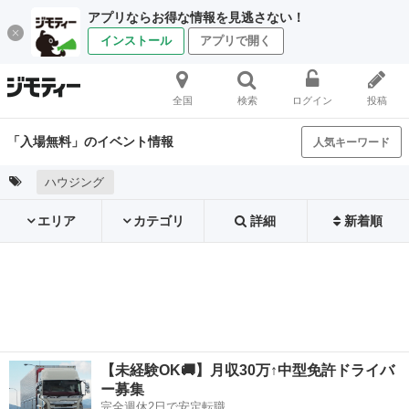
アプリならお得な情報を見逃さない！
インストール
アプリで開く
全国
検索
ログイン
投稿
「入場無料」のイベント情報
人気キーワード
ハウジング
エリア
カテゴリ
詳細
新着順
【未経験OK🚚】月収30万↑中型免許ドライバ
ー募集
完全週休2日で安定転職