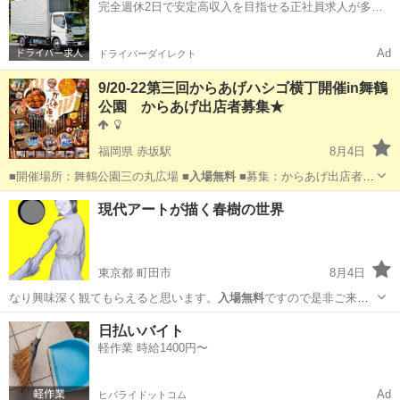
完全週休2日で安定高収入を目指せる正社員求人が多
数！
Ad
ドライバーダイレクト
9/20-22第三回からあげハシゴ横丁開催in舞鶴
公園 からあげ出店者募集★
福岡県 赤坂駅
8月4日
■開催場所：舞鶴公園三の丸広場 ■
入場無料
■募集：からあげ出店者
(実店…
福岡
福岡市
赤坂駅
地域/お祭り
横丁
現代アートが描く春樹の世界
東京都 町田市
8月4日
なり興味深く観てもらえると思います。
入場無料
ですので是非ご来場
ください。
東京
町田市
展示会
個展
日払いバイト
軽作業 時給1400円〜
Ad
ヒバライドットコム