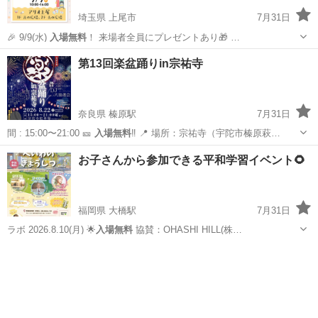
埼玉県 上尾市
7月31日
🎉 9/9(水)
入場無料
！ 来場者全員にプレゼントあり🎁 …
埼玉
上尾市
育児
アリオ上尾
第13回楽盆踊りin宗祐寺
奈良県 榛原駅
7月31日
間 : 15:00〜21:00 🎫
入場無料
‼︎ 📍 場所：宗祐寺（宇陀市榛原萩…
奈良
宇陀市
榛原駅
地域/お祭り
盆踊り
お子さんから参加できる平和学習イベント🌻
福岡県 大橋駅
7月31日
ラボ 2026.8.10(月) 🌟
入場無料
協賛：OHASHI HILL(株…
福岡
福岡市
大橋駅
ワークショップ
会場