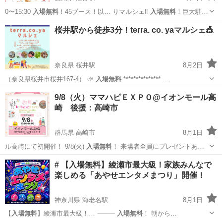
0〜15:30
入場無料
！45ブース！以… りマルシェ‼️
入場無料
！巨大駐車
場無料… 0〜15:30
入場無料
！45ブース以上…
愛知
蒲郡市
蒲郡駅
地域/お祭り
ガチャガチャ
桜井駅から徒歩3分！terra. co. yaマルシェ🎪
奈良県 桜井駅
8月2日
（奈良県桜井市桜井167-4） 🌱
入場無料
*************** …
奈良
桜井市
桜井駅
地域/お祭り
マルシェ
9/8（火）ママハピＥＸＰＯ@イオンモール高
崎 後援：高崎市
群馬県 高崎市
8月1日
ル高崎にて初開催！ 9/8(火)
入場無料
！ 来場者全員にプレゼントあり
…
群馬
高崎市
育児
ママハピ
# 【入場無料】綾瀬市最大級！家族みんなで
楽しめる「あやせエンタメまつり」開催！
神奈川県 海老名駅
8月1日
【
入場無料
】綾瀬市最大級！… ⸻
入場無料
！ 朝から…