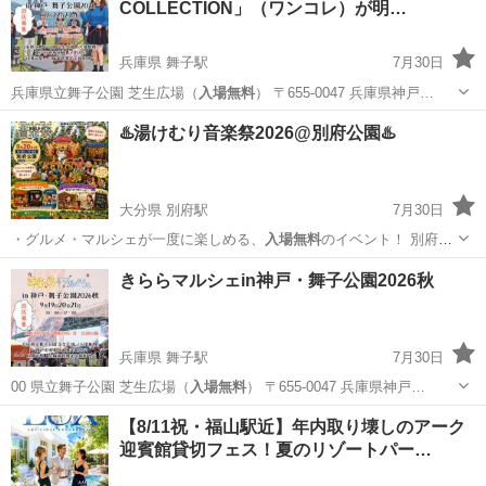
COLLECTION」（ワンコレ）が明…
オリオンスクエア
兵庫県 舞子駅
7月30日
兵庫県立舞子公園 芝生広場（
入場無料
） 〒655-0047 兵庫県神戸…
兵庫
神戸市
舞子駅
地域/お祭り
ランウェイ
♨️湯けむり音楽祭2026@別府公園♨️
大分県 別府駅
7月30日
・グルメ・マルシェが一度に楽しめる、
入場無料
のイベント！ 別府公
園で「湯けむり…
大分
別府市
別府駅
地域/お祭り
会場
きららマルシェin神戸・舞子公園2026秋
兵庫県 舞子駅
7月30日
00 県立舞子公園 芝生広場（
入場無料
） 〒655-0047 兵庫県神戸…
兵庫
神戸市
舞子駅
地域/お祭り
マルシェ
【8/11祝・福山駅近】年内取り壊しのアーク
迎賓館貸切フェス！夏のリゾートパー…