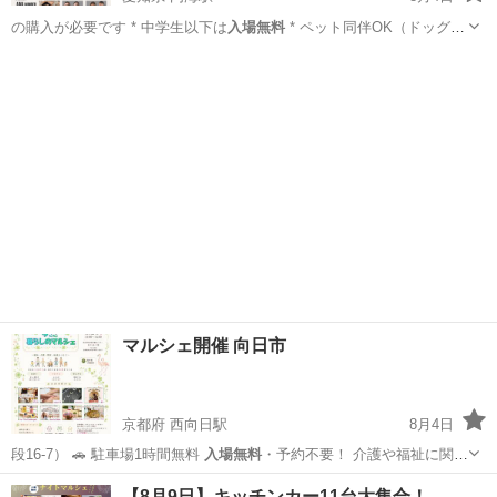
の購入が必要です * 中学生以下は
入場無料
* ペット同伴OK（ドッグラ
ンあ…
愛知
知多郡
内海駅
コンサート/ショー
フェス
マルシェ開催 向日市
京都府 西向日駅
8月4日
段16-7） 🚗 駐車場1時間無料
入場無料
・予約不要！ 介護や福祉に関心
のある…
京都
向日市
西向日駅
ワークショップ
マルシェ
【8月9日】キッチンカー11台大集合！