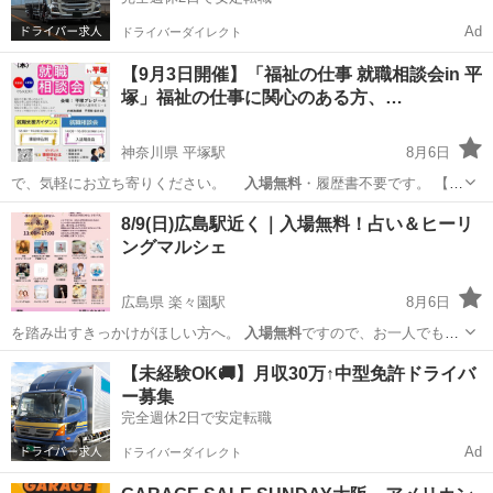
Ad
ドライバーダイレクト
【9月3日開催】「福祉の仕事 就職相談会in 平
塚」福祉の仕事に関心のある方、…
神奈川県 平塚駅
8月6日
で、気軽にお立ち寄りください。
入場無料
・履歴書不要です。 【対
象】 …
神奈川
平塚市
平塚駅
展示会
会場
8/9(日)広島駅近く｜入場無料！占い＆ヒーリ
ングマルシェ
広島県 楽々園駅
8月6日
を踏み出すきっかけがほしい方へ。
入場無料
ですので、お一人でも、
お友達やご家族…
広島
広島市
楽々園駅
ワークショップ
会場
【未経験OK🚚】月収30万↑中型免許ドライバ
ー募集
完全週休2日で安定転職
Ad
ドライバーダイレクト