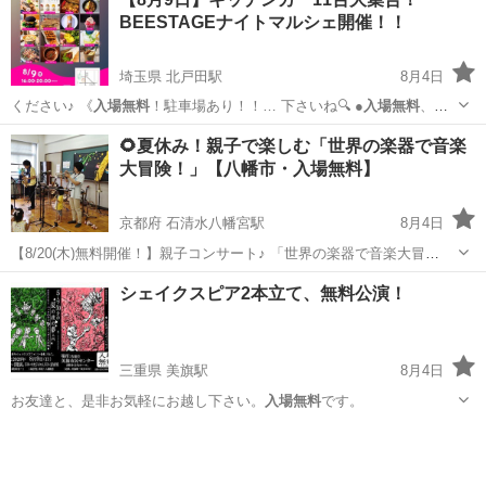
BEESTAGEナイトマルシェ開催！！
埼玉県 北戸田駅
8月4日
ください♪ 《
入場無料
！駐車場あり！！… 下さいね🔍 ●
入場無料
、ど
なたでもご利…
埼玉
戸田市
北戸田駅
地域/お祭り
キッチンカー
🌻夏休み！親子で楽しむ「世界の楽器で音楽
大冒険！」【八幡市・入場無料】
京都府 石清水八幡宮駅
8月4日
【8/20(木)無料開催！】親子コンサート♪ 「世界の楽器で音楽大冒
険！」 リコーダー、マンドリン、二胡、三線、チャランゴ、マリン
京都
八幡市
石清水八幡宮駅
コンサート/ショー
親子
シェイクスピア2本立て、無料公演！
バ、オタマトーンなど、世界のさまざまな楽器を使って、ジブリや童
謡、世界の音楽をお届けし...
三重県 美旗駅
8月4日
お友達と、是非お気軽にお越し下さい。
入場無料
です。
三重
名張市
美旗駅
コンサート/ショー
無料