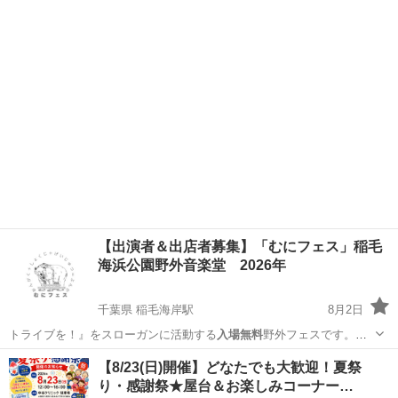
福島
二本松市
二本松駅
ワークショップ
会場
【出演者＆出店者募集】「むにフェス」稲毛
海浜公園野外音楽堂 2026年
千葉県 稲毛海岸駅
8月2日
トライブを！』をスローガンに活動する
入場無料
野外フェスです。キ
ッチンカーとコラボ…
千葉
千葉市
稲毛海岸駅
地域/お祭り
フェス
【8/23(日)開催】どなたでも大歓迎！夏祭
り・感謝祭★屋台＆お楽しみコーナー…