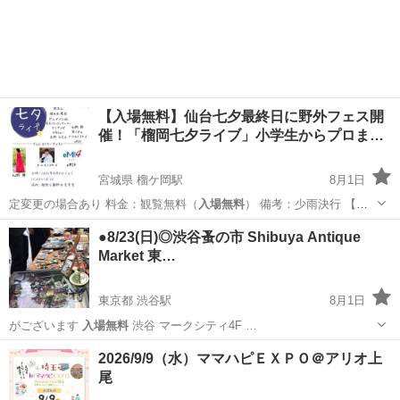
神奈川
綾瀬市
海老名駅
地域/お祭り
プリキュア
【入場無料】仙台七夕最終日に野外フェス開
催！「榴岡七夕ライブ」小学生からプロま…
宮城県 榴ケ岡駅
8月1日
定変更の場合あり 料金：観覧無料（
入場無料
） 備考：少雨決行 ​【主
催・お問…
宮城
仙台市
榴ケ岡駅
コンサート/ショー
七夕
●8/23(日)◎渋谷蚤の市 Shibuya Antique
Market 東…
東京都 渋谷駅
8月1日
がございます
入場無料
渋谷 マークシティ4F …
東京
渋谷区
渋谷駅
フリーマーケット
骨董市
2026/9/9（水）ママハピＥＸＰＯ＠アリオ上
尾