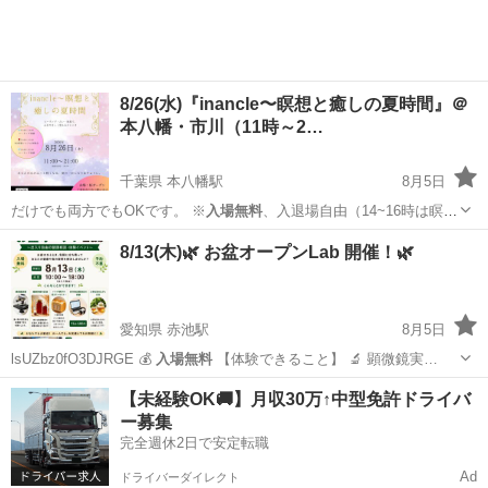
8/26(水)『inancle〜瞑想と癒しの夏時間』＠
本八幡・市川（11時～2…
千葉県 本八幡駅
8月5日
だけでも両方でもOKです。 ※
入場無料
、入退場自由（14~16時は瞑想
会の…
千葉
市川市
本八幡駅
その他
ヒーリング
8/13(木)🌿 お盆オープンLab 開催！🌿
愛知県 赤池駅
8月5日
lsUZbz0fO3DJRGE 💰
入場無料
【体験できること】 🔬 顕微鏡実…
愛知
日進市
赤池駅
ワークショップ
入場無料
【未経験OK🚚】月収30万↑中型免許ドライバ
ー募集
完全週休2日で安定転職
Ad
ドライバーダイレクト