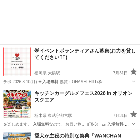
🌟イベントボランティアさん募集(お力を貸し
てください🙇‍♀️)
福岡県 大橋駅
7月31日
ラボ 2026.8.10(月) 🌟
入場無料
協賛：OHASHI HILL(株…
福岡
福岡市
大橋駅
ワークショップ
会場
キッチンカーグルメフェス2026 in オリオン
スクエア
栃木県 東武宇都宮駅
7月31日
を楽しめます。
入場無料
なので、お買い物… 町8-3） 🎫
入場無料
主
催:キッチン… 族でお出かけ #
入場無料
栃木
宇都宮市
東武宇都宮駅
地域/お祭り
愛犬が主役の特別な祭典「WANCHAN