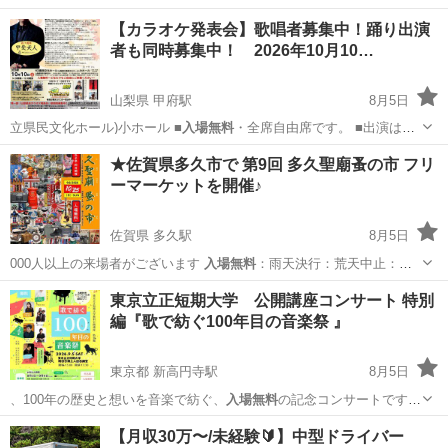
【カラオケ発表会】歌唱者募集中！踊り出演
者も同時募集中！ 2026年10月10…
山梨県 甲府駅
8月5日
立県民文化ホール)小ホール ■
入場無料
・全席自由席です。 ■出演は有
料で…
山梨
甲府市
甲府駅
コンサート/ショー
ホール
★佐賀県多久市で 第9回 多久聖廟蚤の市 フリ
ーマーケットを開催♪
佐賀県 多久駅
8月5日
000人以上の来場者がございます
入場無料
：雨天決行：荒天中止：無
料駐車場あり…
佐賀
多久市
多久駅
フリーマーケット
蚤の市
東京立正短期大学 公開講座コンサート 特別
編『歌で紡ぐ100年目の音楽祭 』
東京都 新高円寺駅
8月5日
、100年の歴史と想いを音楽で紡ぐ、
入場無料
の記念コンサートです。
杉並区…
東京
杉並区
新高円寺駅
コンサート/ショー
音楽祭
【月収30万〜/未経験🔰】中型ドライバー