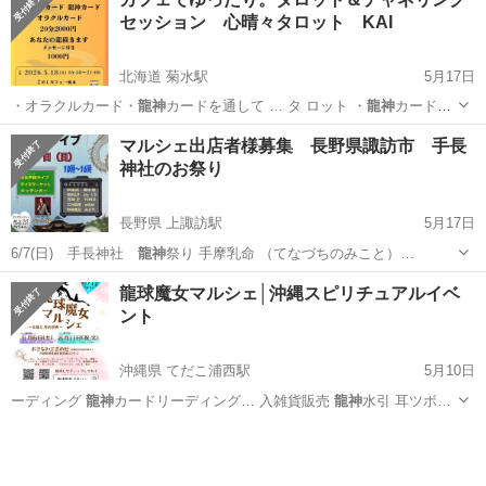
セッション 心晴々タロット KAI
北海道 菊水駅
5月17日
・オラクルカード・
龍神
カードを通して … タ ロット ・
龍神
カードか
らのメッセ…
北海道
札幌市
菊水駅
その他
チャネリング
マルシェ出店者様募集 長野県諏訪市 手長
神社のお祭り
長野県 上諏訪駅
5月17日
6/7(日) 手長神社
龍神
祭り 手摩乳命 （てなづちのみこと）…
長野
諏訪市
上諏訪駅
ワークショップ
雑貨
龍球魔女マルシェ│沖縄スピリチュアルイベ
ント
沖縄県 てだこ浦西駅
5月10日
ーディング
龍神
カードリーディング… 入雑貨販売
龍神
水引 耳ツボ…
沖縄
豊見城市
てだこ浦西駅
地域/お祭り
マルシェ