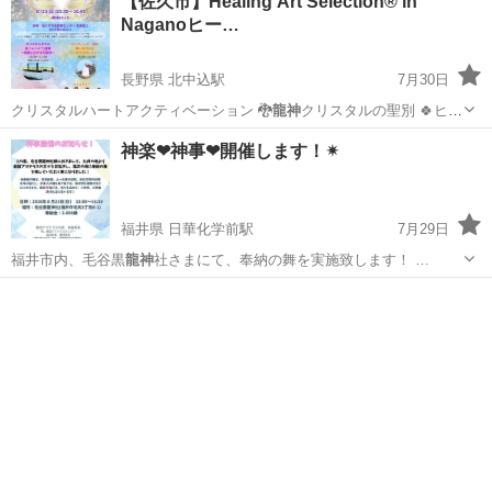
【佐久市】Healing Art Selection® in
Naganoヒー…
長野県 北中込駅
7月30日
クリスタルハートアクティベーション 🐉
龍神
クリスタルの聖別 🍀ヒー
ラー🍀 新井…
長野
佐久市
北中込駅
ワークショップ
ヒーリング
神楽❤神事❤開催します！✴
福井県 日華化学前駅
7月29日
福井市内、毛谷黒
龍神
社さまにて、奉納の舞を実施致します！ …
福井
福井市
日華化学前駅
地域/お祭り