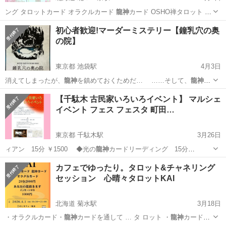
ング タロットカード オラクルカード
龍神
カード OSHO禅タロット 各
20分2…
北海道
札幌市
北３４条駅
その他
チャネリング
初心者歓迎!マーダーミステリー【鐘乳穴の奥
の院】
東京都 池袋駅
4月3日
消えてしまったが、
龍神
を鎮めておくためだ… ……そして、
龍神
の
顎がひとりを呑み…
東京
豊島区
池袋駅
その他
Line
【千駄木 古民家いろいろイベント】 マルシェ
イベント フェス フェスタ 町田…
東京都 千駄木駅
3月26日
ィアン 15分 ￥1500 ◆光の
龍神
カードリーディング 15分
￥1500 …
東京
文京区
千駄木駅
その他
ヒーリング
カフェでゆったり。タロット&チャネリング
セッション 心晴々タロットKAI
北海道 菊水駅
3月18日
・オラクルカード・
龍神
カードを通して … タ ロット ・
龍神
カードか