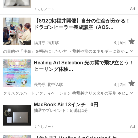
Ad
くらしノート
【8/12(水)福井開催】自分の使命が分かる！
ドラゴンヒーラー養成講座（AOS…
福井県 福井駅
8月5日
の目的や「使命」を明確にしたい方 ・
龍神
や龍のエネルギーに惹かれ
る方 ・人や…
福井
福井市
福井駅
ワークショップ
ドラゴンヒーラー
Healing Art Selection 光の翼で飛び立とう！
ヒーリング体験…
長野県 北中込駅
8月2日
クリスタルハートアクティベーション 🐉
龍神
クリスタルの聖別 🍀ヒー
ラー🍀 新井…
長野
佐久市
北中込駅
コンサート/ショー
ヒーリング
MacBook Air 13インチ 0円
抽選でプレゼント！応募は1分
Ad
くらしノート