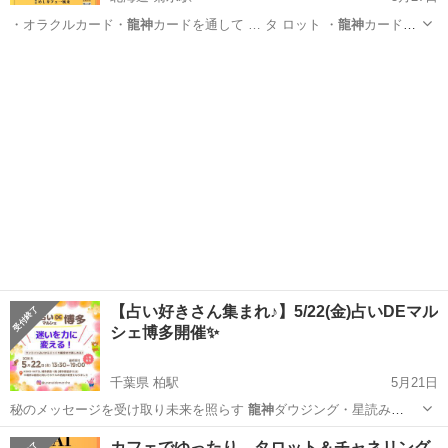
・オラクルカード・
龍神
カードを通して … タ ロット ・
龍神
カードか
らのメッセ…
北海道
札幌市
菊水駅
その他
チャネリング
【占い好きさん集まれ♪】5/22(金)占いDEマル
シェ博多開催✨
千葉県 柏駅
5月21日
秘のメッセージを受け取り未来を照らす
龍神
ダウジング・星読み
②COPI先生…
千葉
柏市
柏駅
その他
マルシェ
カフェでゆったり。タロット＆チャネリング