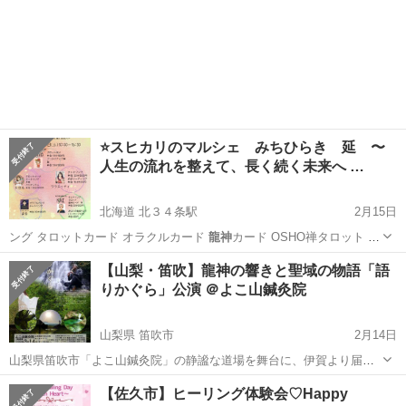
⭐️スヒカリのマルシェ みちひらき 延 〜
人生の流れを整えて、長く続く未来へ …
北海道 北３４条駅
2月15日
ング タロットカード オラクルカード
龍神
カード OSHO禅タロット 各
20分2…
北海道
札幌市
北３４条駅
その他
チャネリング
【山梨・笛吹】龍神の響きと聖域の物語「語
りかぐら」公演 ＠よこ山鍼灸院
山梨県 笛吹市
2月14日
山梨県笛吹市「よこ山鍼灸院」の静謐な道場を舞台に、伊賀より届く
神聖な音色と舞をお届けします。 山梨では久しぶりの開催となる今回
山梨
笛吹市
コンサート/ショー
龍神
【佐久市】ヒーリング体験会♡Happy
は、日本各地の聖域を旅するような「語りかぐら」。 日常を忘れ、凛