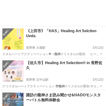
らのメッセ…
北海道
札幌市
菊水駅
その他
チャネリング
《上田市》「HAS」Healing Art Selction
Ueda
長野県 大屋駅
3月12日
スタルハートアクティベーション💗 ○
龍神
クリスタルの聖別 ヒーラ
ー＆サ…
長野
上田市
大屋駅
ワークショップ
ヒーリング
【佐久市】Healing Art Selection® in 長野佐
久
長野県 北中込駅
3月12日
クリスタルハートアクティベーション 🐉
龍神
クリスタルの聖別 🩷エン
ジェルタッチヒ…
長野
佐久市
北中込駅
ワークショップ
ヒーリング
諏訪の龍神さま読み聞かせ&HADOモンスタ
ーバトル無料体験会