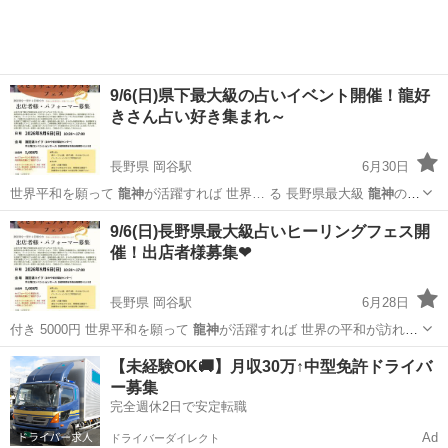
9/6(日)県下最大級の占いイベント開催！龍好
きさん占い好き集まれ～
長野県 岡谷駅
6月30日
世界平和を願って
龍神
が活躍すれば 世界… る 長野県最大級
龍神
の祭
典 スピリチュ… 実行委員会 魂の
龍神
協会 イベント企…
長野
岡谷市
岡谷駅
ワークショップ
龍神
9/6(日)長野県最大級占いヒーリングフェス開
催！出店者様募集❤
長野県 岡谷駅
6月28日
付き 5000円 世界平和を願って
龍神
が活躍すれば 世界の平和が訪れる
諏訪…
長野
岡谷市
岡谷駅
ワークショップ
龍神
【未経験OK🚚】月収30万↑中型免許ドライバ
ー募集
完全週休2日で安定転職
Ad
ドライバーダイレクト