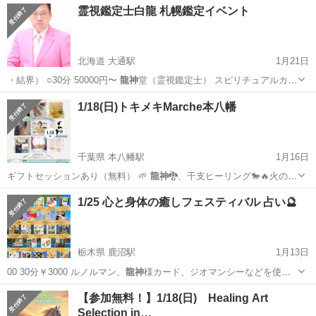
霊視鑑定士白龍 札幌鑑定イベント
北海道 大通駅
1月21日
・結界） ○30分 50000円〜
龍神
堂（霊視鑑定士） スピリチュアルカ
ウ…
北海道
札幌市
大通駅
その他
白龍
1/18(日)トキメキMarche本八幡
千葉県 本八幡駅
1月16日
ギフトセッションあり（無料） 🌱
龍神
🐉、干支ヒーリング🐎🔥火の馬
（今年の丙…
千葉
市川市
本八幡駅
ワークショップ
ヒーリング
1/25 心と身体の癒しフェスティバル 占い🔮
栃木県 鹿沼駅
1月13日
00 30分￥3000 ルノルマン、
龍神
様カード、ジオマンシーなどを使用
して …
栃木
宇都宮市
鹿沼駅
ワークショップ
フェスティバル
【参加無料！】1/18(日) Healing Art
Selection in…