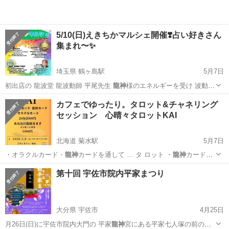
5/10(日)えきちかマルシェ開催❣️占い好きさん
集まれ〜✨
埼玉県 鶴ヶ島駅
5月7日
初出店の 龍波堂 龍波動師 平尾先生
龍神
様のエネルギーを受け 波動で
あなたの痛…
埼玉
川越市
鶴ヶ島駅
その他
マルシェ
カフェでゆったり。タロット&チャネリング
セッション 心晴々タロットKAI
北海道 菊水駅
5月7日
・オラクルカード・
龍神
カードを通して … タ ロット ・
龍神
カードか
らのメッセ…
北海道
札幌市
菊水駅
その他
チャネリング
第十回 宇佐市院内平家まつり
大分県 宇佐市
4月25日
月26日(日)に宇佐市院内大門の 平家
龍神
宮にある平家七人塚の前の広