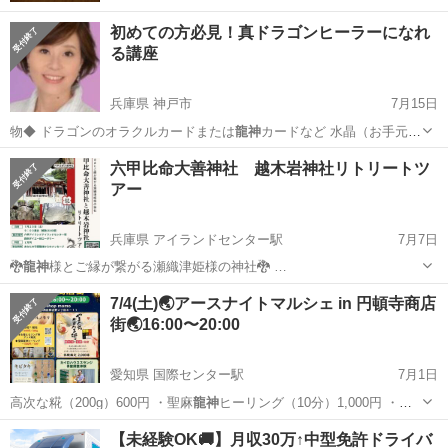
初めての方必見！真ドラゴンヒーラーになれ
る講座
兵庫県 神戸市
7月15日
物◆ ドラゴンのオラクルカードまたは
龍神
カードなど 水晶（お手元に
あれば） …
兵庫
神戸市
その他
エネルギー
六甲比命大善神社 越木岩神社リトリートツ
アー
兵庫県 アイランドセンター駅
7月7日
🐉
龍神
様とご縁が繋がる瀬織津姫様の神社🐉 …
兵庫
神戸市
アイランドセンター駅
その他
リトリート
7/4(土)🌏アースナイトマルシェ in 円頓寺商店
街🌏16:00〜20:00
愛知県 国際センター駅
7月1日
高次な糀（200g）600円 ・聖麻
龍神
ヒーリング（10分）1,000円 ・
水…
愛知
名古屋市
国際センター駅
その他
円頓寺商店街
【未経験OK🚚】月収30万↑中型免許ドライバ