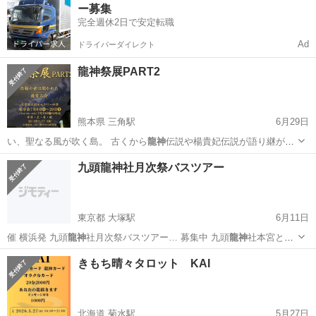
ー募集
完全週休2日で安定転職
Ad
ドライバーダイレクト
龍神祭展PART2
熊本県 三角駅
6月29日
い、聖なる風が吹く島。 古くから
龍神
伝説や楊貴妃伝説が語り継が
れ、 龍ヶ…
熊本
天草市
三角駅
展示会
龍神
九頭龍神社月次祭バスツアー
東京都 大塚駅
6月11日
催 横浜発 九頭
龍神
社月次祭バスツアー… 募集中 九頭
龍神
社本宮と箱
根神社参…
東京
豊島区
大塚駅
その他
きもち晴々タロット KAI
北海道 菊水駅
5月27日