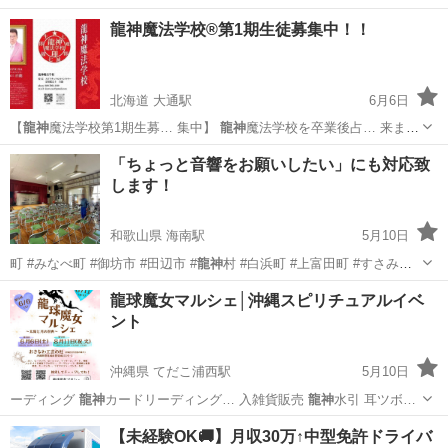
龍神魔法学校®第1期生徒募集中！！
北海道 大通駅
6月6日
【
龍神
魔法学校第1期生募… 集中】
龍神
魔法学校を卒業後占… 来ます
💖 【
龍神
魔法学校で習得出来… 日〜2日）
龍神
魔法学校® 校長…
北海道
札幌市
大通駅
その他
龍神
「ちょっと音響をお願いしたい」にも対応致
します！
和歌山県 海南駅
5月10日
町 #みなべ町 #御坊市 #田辺市 #
龍神
村 #白浜町 #上富田町 #すさみ町
…
和歌山
海南市
海南駅
地域/お祭り
音響
龍球魔女マルシェ│沖縄スピリチュアルイベ
ント
沖縄県 てだこ浦西駅
5月10日
ーディング
龍神
カードリーディング… 入雑貨販売
龍神
水引 耳ツボ…
沖縄
豊見城市
てだこ浦西駅
地域/お祭り
【未経験OK🚚】月収30万↑中型免許ドライバ