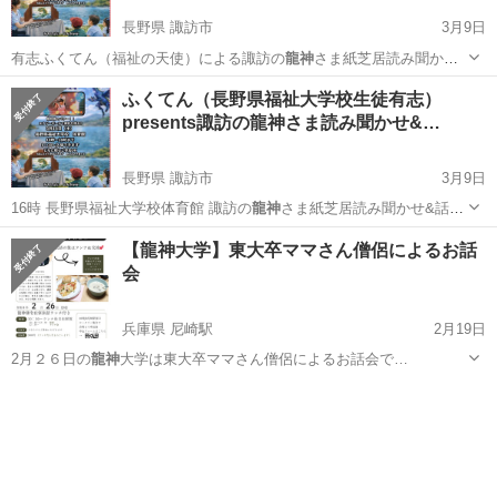
長野県 諏訪市
3月9日
有志ふくてん（福祉の天使）による諏訪の
龍神
さま紙芝居読み聞かせ
と、メディアで話題…
長野
諏訪市
育児
龍神
ふくてん（長野県福祉大学校生徒有志）
presents諏訪の龍神さま読み聞かせ&…
長野県 諏訪市
3月9日
16時 長野県福祉大学校体育館 諏訪の
龍神
さま紙芝居読み聞かせ&話題
の『HADO…
長野
諏訪市
地域/お祭り
龍神
【龍神大学】東大卒ママさん僧侶によるお話
会
兵庫県 尼崎駅
2月19日
2月２６日の
龍神
大学は東大卒ママさん僧侶によるお話会で…
兵庫
尼崎市
尼崎駅
セミナー
龍神