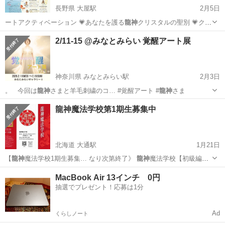
長野県 大屋駅
2月5日
ートアクティベーション 💗あなたを護る
龍神
クリスタルの聖別 💗クリ
スタルワンドア…
長野
上田市
大屋駅
ワークショップ
ヒーリング
2/11-15 @みなとみらい 覚醒アート展
神奈川県 みなとみらい駅
2月3日
。 ⁡ ⁡ 今回は
龍神
さまと羊毛刺繍のコ… #覚醒アート #
龍神
さま
神奈川
横浜市
みなとみらい駅
展示会
アート
龍神魔法学校第1期生募集中
北海道 大通駅
1月21日
【
龍神
魔法学校1期生募集… なり次第終了》
龍神
魔法学校【初級編】
… 2〜3日
龍神
魔法学校【中級編】… 2〜3日
龍神
魔法学校【上級編】
北海道
札幌市
大通駅
その他
龍神
MacBook Air 13インチ 0円
… 2〜3日
龍神
魔法学校【特級編】… 出来ます ＠
龍神
魔法学校 校長...
抽選でプレゼント！応募は1分
Ad
くらしノート