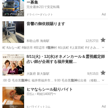
ー募集
完全週休2日で安定転職
Ad
ドライバーダイレクト
音響の御依頼賜ります
和歌山県 海南駅
12月27日
町 #みなべ町 #御坊市 #田辺市 #
龍神
村 #白浜町 #上富田町 #すさみ町
…
和歌山
海南市
海南駅
地域/お祭り
音響
8/11(火)・12(水)オネメンカール＆霊視鑑定師
占い師が企画する福井覚醒…
大阪府 新大阪駅
9月15日
:00 ⑤ 毛谷黒
龍神
社 福井県福井市… 9:00 毛谷黒
龍神
社出発 （移動：
…
大阪
大阪市
新大阪駅
その他
占い師
ヒマならシール貼りバイト
日払い 時給1400円〜
Ad
ヒバライドットコム