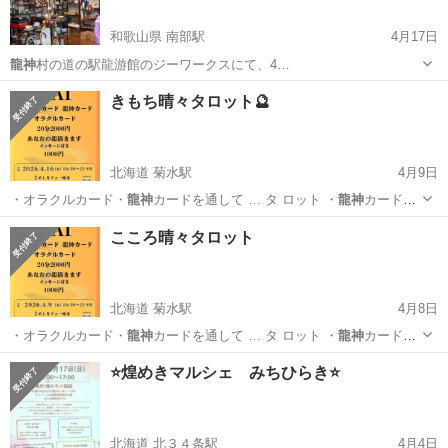
和歌山県 南部駅
4月17日
龍神
村の道の駅龍游館のジーワークスにて、4…
和歌山
田辺市
南部駅
展示会
ビンテージ
きもち晴々タロット🔮
北海道 菊水駅
4月9日
・オラクルカード・
龍神
カードを通して … タ ロット ・
龍神
カードか
らのメッセ…
北海道
札幌市
菊水駅
その他
チャネリング
こころ晴々タロット
北海道 菊水駅
4月8日
・オラクルカード・
龍神
カードを通して … タ ロット ・
龍神
カードか
らのメッセ…
北海道
札幌市
菊水駅
その他
チャネリング
⭐️煌めきマルシェ みちひらき⭐️
北海道 北３４条駅
4月4日