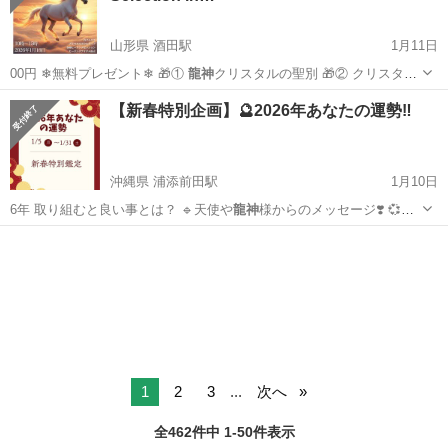
山形県 酒田駅
1月11日
00円 ❄無料プレゼント❄ 🎁①
龍神
クリスタルの聖別 🎁② クリスタル
ワ…
山形
酒田市
酒田駅
ワークショップ
ヒーリング
【新春特別企画】🔮2026年あなたの運勢‼️
沖縄県 浦添前田駅
1月10日
6年 取り組むと良い事とは？ 🔹天使や
龍神
様からのメッセージ❣️ 💞数
秘学とタ…
沖縄
浦添市
浦添前田駅
キャンペーン
オラクル
1
2
3
...
次へ
全462件中 1-50件表示