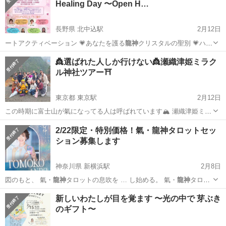
Healing Day 〜Open H…
とした空気の中で心身を深く...
長野県 北中込駅
2月12日
ートアクティベーション 💗あなたを護る
龍神
クリスタルの聖別 💗ハー
トに火をつける…
長野
佐久市
北中込駅
ワークショップ
ヒーリング
👸選ばれた人しか行けない👸瀬織津姫ミラク
ル神社ツアー⛩
東京都 東京駅
2月12日
この時期に富士山が氣になってる人は呼ばれています🏔️ 瀬織津姫ミラ
クル神社ツアー⛩ 六甲此命神社(瀬織津姫の最もエネルギーの高い神
東京
中央区
東京駅
地域/お祭り
神社
2/22限定・特別価格！氣・龍神タロットセッ
社)の、ゆっきーこと大江先生のお得なガイドと、資料付き 今回は富士
ション募集します
山編☝️ 三島大社（瀬織...
神奈川県 新横浜駅
2月8日
図のもと、 氣・
龍神
タロットの息吹を … し始める。 氣・
龍神
タロッ
トフェスは、… 。 氣・
龍神
タロットは 未来… 【🐉2026 氣・
龍神
タロ
神奈川
横浜市
新横浜駅
その他
龍神
新しいわたしが目を覚ます 〜光の中で 芽ぶき
ットフェス🐉】…
のギフト〜