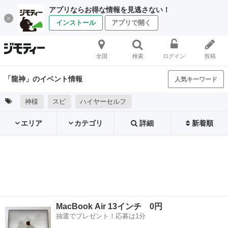
アプリならお得な情報を見逃さない！
インストール
アプリで開く
全国
検索
ログイン
投稿
「龍神」のイベント情報
人気キーワード
神様
スピ
ハイヤーセルフ
エリア
カテゴリ
詳細
新着順
MacBook Air 13インチ 0円
抽選でプレゼント！応募は1分