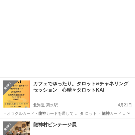
場にて 修験…
大分
宇佐市
地域/お祭り
まつり
カフェでゆったり。タロット&チャネリング
セッション 心晴々タロットKAI
北海道 菊水駅
4月21日
・オラクルカード・
龍神
カードを通して … タ ロット ・
龍神
カードか
らのメッセ…
北海道
札幌市
菊水駅
その他
チャネリング
龍神村ビンテージ展