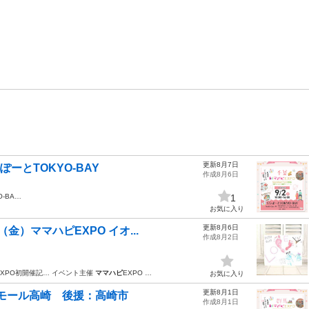
更新8月7日
らぽーとTOKYO-BAY
作成8月6日
-BA…
1
お気に入り
更新8月6日
）ママハピEXPO イオ...
作成8月2日
EXPO初開催記… イベント主催
ママハピ
EXPO …
お気に入り
更新8月1日
ンモール高崎 後援：高崎市
作成8月1日