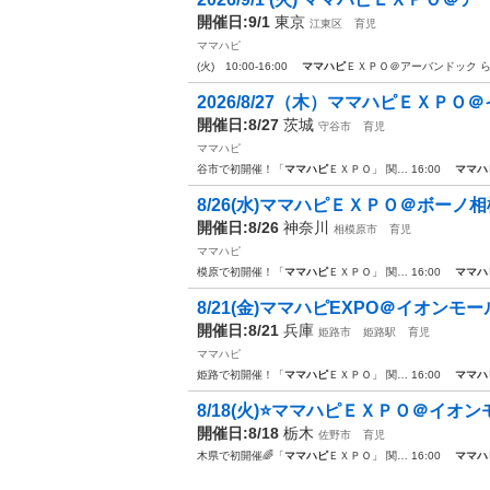
開催日:9/1
東京
江東区
育児
ママハピ
(火) 10:00-16:00
ママハピ
ＥＸＰＯ＠アーバンドック 
2026/8/27（木）ママハピＥＸＰ
開催日:8/27
茨城
守谷市
育児
ママハピ
谷市で初開催！「
ママハピ
ＥＸＰＯ」 関… 16:00
ママハ
8/26(水)ママハピＥＸＰＯ＠ボー
開催日:8/26
神奈川
相模原市
育児
ママハピ
模原で初開催！「
ママハピ
ＥＸＰＯ」 関… 16:00
ママハ
8/21(金)ママハピEXPO＠イオン
開催日:8/21
兵庫
姫路市
姫路駅
育児
ママハピ
姫路で初開催！「
ママハピ
ＥＸＰＯ」 関… 16:00
ママハ
8/18(火)⭐ママハピＥＸＰＯ＠イオ
開催日:8/18
栃木
佐野市
育児
木県で初開催🌈「
ママハピ
ＥＸＰＯ」 関… 16:00
ママハ