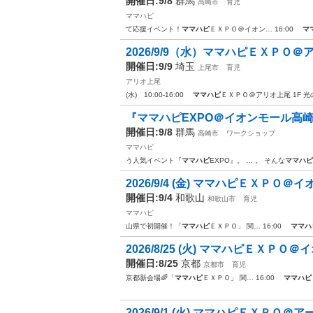
開催日:9/8
群馬
高崎市
育児
ママハピ
て応援イベント！
ママハピ
ＥＸＰＯ＠イオン… 16:00
マ
2026/9/9（水）ママハピＥＸＰＯ＠
開催日:9/9
埼玉
上尾市
育児
アリオ上尾
(水) 10:00-16:00
ママハピ
ＥＸＰＯ＠アリオ上尾 1F 光
『ママハピEXPO＠イオンモール高
開催日:9/8
群馬
高崎市
ワークショップ
ママハピ
う人気イベント『
ママハピ
EXPO』。 … 。 そんな
ママハピ
2026/9/4 (金) ママハピＥＸＰＯ
開催日:9/4
和歌山
和歌山市
育児
ママハピ
山県で初開催！「
ママハピ
ＥＸＰＯ」 関… 16:00
ママハ
2026/8/25 (火) ママハピＥＸＰ
開催日:8/25
京都
京都市
育児
京都新会場🌈「
ママハピ
ＥＸＰＯ」 関… 16:00
ママハピ
2026/9/1 (火) ママハピＥＸＰＯ＠ア