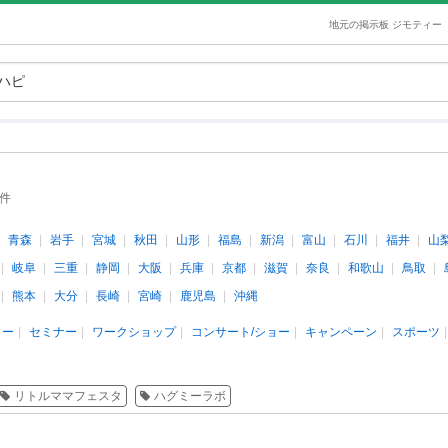
地元の掲示板 ジモティー
3件
青森
岩手
宮城
秋田
山形
福島
新潟
富山
石川
福井
山
岐阜
三重
静岡
大阪
兵庫
京都
滋賀
奈良
和歌山
鳥取
熊本
大分
長崎
宮崎
鹿児島
沖縄
ィー
セミナー
ワークショップ
コンサート/ショー
キャンペーン
スポーツ
リトルママフェスタ
ハグミーラボ