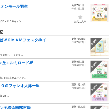
更新7月1日
＠イオンモール羽生
作成7月1日
ピ
ＥＸＰＯ＠イオン…
お気に入り
覧
更新7月25日
)ＷＯＭＡＭフェスタ@イ...
受付終了
作成7月22日
にて開催 ＼ ５００…
更新8月1日
合ヶ丘エルミロード🌈
受付終了
作成6月27日
関東、関西主要エリアで…
更新7月11日
ＰＯ＠フォレオ大津一里
受付終了
作成6月17日
 ２F…
更新7月29日
ランチ横浜南部市場