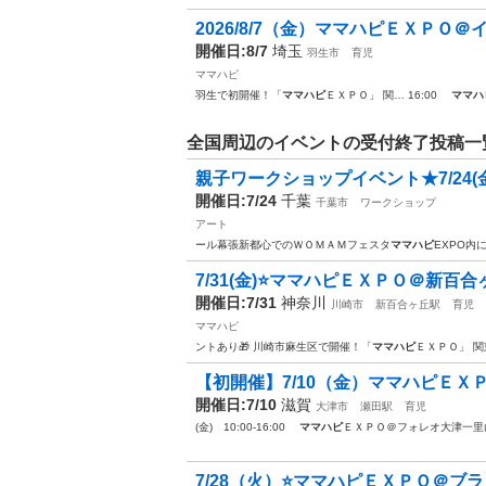
2026/8/7（金）ママハピＥＸＰＯ
開催日:8/7
埼玉
羽生市
育児
ママハピ
羽生で初開催！「
ママハピ
ＥＸＰＯ」 関… 16:00
ママハ
全国周辺のイベントの受付終了投稿一
親子ワークショップイベント★7/24(金
開催日:7/24
千葉
千葉市
ワークショップ
アート
ール幕張新都心でのＷＯＭＡＭフェスタ
ママハピ
EXPO内
7/31(金)⭐ママハピＥＸＰＯ＠新百
開催日:7/31
神奈川
川崎市
新百合ヶ丘駅
育児
ママハピ
ントあり🎁 川崎市麻生区で開催！「
ママハピ
ＥＸＰＯ」 
【初開催】7/10（金）ママハピＥＸ
開催日:7/10
滋賀
大津市
瀬田駅
育児
(金) 10:00-16:00
ママハピ
ＥＸＰＯ＠フォレオ大津一里山
7/28（火）⭐ママハピＥＸＰＯ＠ブ