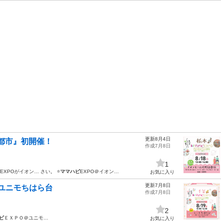
更新8月4日
新都市』初開催！
作成7月8日
1
EXPOがイオン… さい。 ⭐
ママハピ
EXPO＠イオン…
お気に入り
更新7月8日
＠ユニモちはら台
作成7月8日
2
ピ
ＥＸＰＯ＠ユニモ…
お気に入り