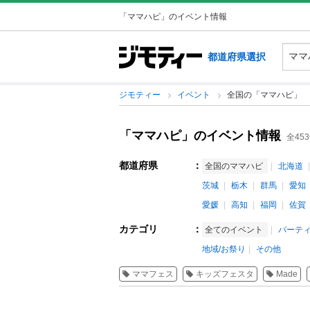
「ママハピ」のイベント情報
都道府県選択
ジモティー
イベント
全国の「ママハピ」
「ママハピ」のイベント情報
全45
都道府県
：
全国のママハピ
北海道
茨城
栃木
群馬
愛知
愛媛
高知
福岡
佐賀
カテゴリ
：
全てのイベント
パーテ
地域/お祭り
その他
ママフェス
キッズフェスタ
Made