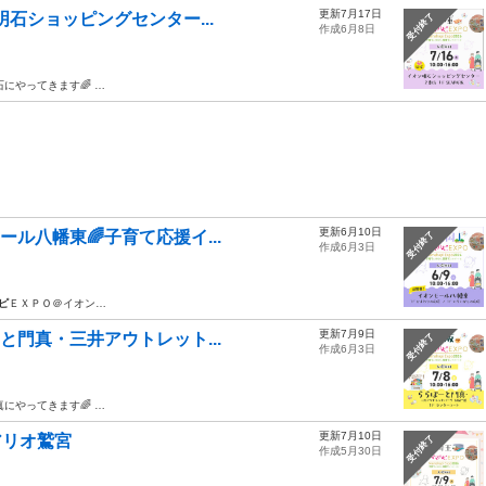
更新7月17日
ン明石ショッピングセンター...
受付終了
作成6月8日
石にやってきます🌈 …
更新6月10日
ール八幡東🌈子育て応援イ...
受付終了
作成6月3日
ピ
ＥＸＰＯ＠イオン…
更新7月9日
ーと門真・三井アウトレット...
受付終了
作成6月3日
真にやってきます🌈 …
更新7月10日
アリオ鷲宮
受付終了
作成5月30日