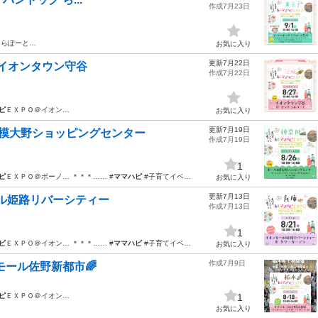
作成7月23日
ららぽーと…
お気に入り
更新7月22日
Ｏ＠イオンタウン守谷
作成7月22日
ピ
ＥＸＰＯ＠イオン…
お気に入り
更新7月19日
ノ相模大野ショッピングセンター
作成7月19日
1
ピ
ＥＸＰＯ＠ボーノ… ＊＊＊…… #
ママハピ
#子育てイベ…
お気に入り
更新7月13日
モール姫路リバーシティー
作成7月13日
1
ピ
ＥＸＰＯ＠イオン… ＊＊＊…… #
ママハピ
#子育てイベ…
お気に入り
作成7月9日
ンモール佐野新都市🌈
ピ
ＥＸＰＯ＠イオン…
1
お気に入り