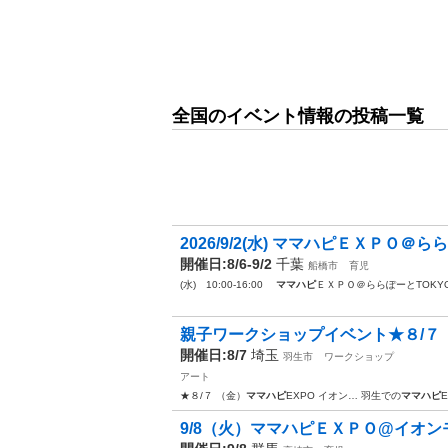
全国のイベント情報の投稿一覧
2026/9/2(水) ママハピＥＸＰＯ＠ら
開催日:8/6-9/2
千葉
船橋市
育児
(水) 10:00-16:00
ママハピ
ＥＸＰＯ＠ららぽーとTOKYO
親子ワークショップイベント★８/７ （金
開催日:8/7
埼玉
羽生市
ワークショップ
アート
★８/７ （金）
ママハピ
EXPO イオン… 羽生での
ママハピ
9/8（火）ママハピＥＸＰＯ@イオ