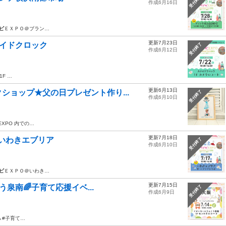
受付終了
作成6月16日
ピ
ＥＸＰＯ＠ブラン…
更新7月23日
メイドクロック
受付終了
作成6月12日
F …
更新6月13日
ショップ★父の日プレゼント作り...
受付終了
作成6月10日
EXPO 内での…
更新7月18日
＠いわきエブリア
受付終了
作成6月10日
ピ
ＥＸＰＯ＠いわき…
更新7月15日
くう泉南🌈子育て応援イベ...
受付終了
作成6月9日
A #子育て…