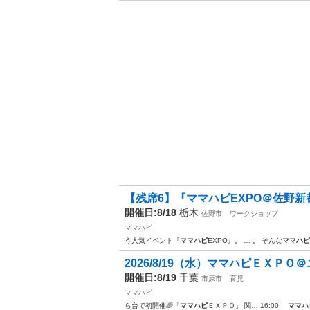
【残席6】『ママハピEXPO＠佐野
開催日:8/18
栃木
佐野市
ワークショップ
ママハピ
う人気イベント『
ママハピ
EXPO』。 … 。 そんな
ママハピ
2026/8/19（水）ママハピＥＸＰＯ
開催日:8/19
千葉
市原市
育児
ママハピ
ら台で初開催🌈「
ママハピ
ＥＸＰＯ」 関… 16:00
ママハ