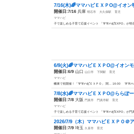
7/16(木)🌈ママハピＥＸＰO@イオ
開催日:7/16
兵庫
明石市
大久保駅
育児
ママハピ
子で楽しめる子育て応援イベント 「
ママハピ
EXPO」が明
6/9(火)🌈ママハピＥＸＰO@イオンモ
開催日:6/9
山口
山口市
下関駅
育児
ママハピ
幡東で初開催！「
ママハピ
ＥＸＰＯ」 関… 16:00
ママハ
7/8(水)🌈ママハピＥＸＰO@ららぽ
開催日:7/8
大阪
門真市
門真市駅
育児
ママハピ
子で楽しめる子育て応援イベント 「
ママハピ
EXPO」が門
2026/7/9（木）ママハピＥＸＰＯ＠
開催日:7/9
埼玉
久喜市
育児