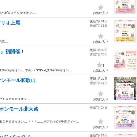
マハピ
ＥＸＰＯ＠イオン…
お気に入り
更新7月31日
アリオ上尾
作成7月31日
の広…
お気に入り
更新7月30日
崎』初開催！
作成7月30日
1
EXPOがイオン… すめ♪ ⭐
ママハピ
EXPO＠イオン…
お気に入り
更新7月27日
＠イオンモール和歌山
作成7月27日
ピ
ＥＸＰＯ＠イオン…
お気に入り
作成7月24日
Ｏ＠イオンモール北大路
ＥＸＰＯ＠イオン… ＊＊＊…… #
ママハピ
#子育てイベ…
お気に入り
更新7月23日
ーバンドック ら...