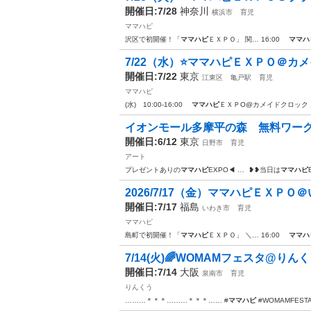
開催日:7/28
神奈川
横浜市
育児
ママハピ
沢区で初開催！「
ママハピ
ＥＸＰＯ」 関… 16:00
ママハ
7/22（水）⭐ママハピＥＸＰＯ＠カ
開催日:7/22
東京
江東区
亀戸駅
育児
ママハピ
(水) 10:00-16:00
ママハピ
ＥＸＰO@カメイドクロック 1
イオンモール多摩平の森 無料ワーク
開催日:6/12
東京
日野市
育児
アート
プレゼントありの
ママハピ
EXPO◀⁡ … ⁡ ❥❥当日は
ママハピ
2026/7/17（金）ママハピＥＸＰＯ
開催日:7/17
福島
いわき市
育児
ママハピ
島町で初開催！「
ママハピ
ＥＸＰＯ」 ＼… 16:00
ママハ
7/14(火)🌈WOMAMフェスタ@りん
開催日:7/14
大阪
泉南市
育児
りんくう
………＊＊＊………＊＊＊…… #
ママハピ
#WOMAMFEST