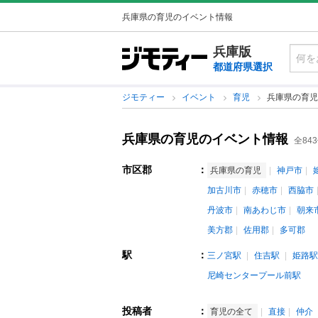
兵庫県の育児のイベント情報
兵庫版
都道府県選択
ジモティー
イベント
育児
兵庫県の育児
兵庫県の育児のイベント情報
全84
市区郡
：
兵庫県の育児
神戸市
加古川市
赤穂市
西脇市
丹波市
南あわじ市
朝来
美方郡
佐用郡
多可郡
駅
：
三ノ宮駅
住吉駅
姫路駅
尼崎センタープール前駅
投稿者
：
育児の全て
直接
仲介