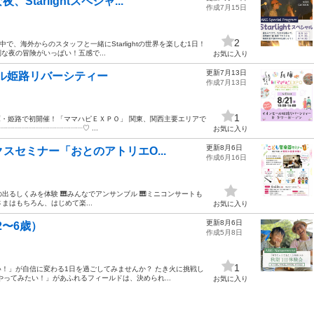
arlightスペシャ...
作成7月15日
2
然の中で、海外からのスタッフと一緒にStarlightの世界を楽しむ1日！
夜の冒険がいっぱい！五感で...
お気に入り
更新7月13日
モール姫路リバーシティー
作成7月13日
1
🎁 兵庫・姫路で初開催！「ママハピＥＸＰＯ」 関東、関西主要エリアで
┈┈┈┈┈┈┈┈┈┈┈♡ ...
お気に入り
更新8月6日
スセミナー「おとのアトリエO...
作成6月16日
音の出るしくみを体験 🎹みんなでアンサンブル 🎹ミニコンサートも
まはもちろん、はじめて楽...
お気に入り
更新8月6日
2〜6歳）
作成5月8日
1
！」が自信に変わる1日を過ごしてみませんか？ たき火に挑戦し
ってみたい！」があふれるフィールドは、決められ...
お気に入り