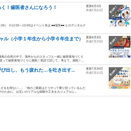
更新8月3日
わく！歯医者さんになろう！
受付終了
作成7月21日
6:00） ※12:00～13:00はイベント休止 ■■場所■■ ヒロデンタルク
更新8月3日
シャル（小学１年生から小学６年生まで）
受付終了
作成7月15日
淡路島の自然の中で、海外からのスタッフと一緒に秘密基地づくり
って秘密基地づくりに挑戦！英語で話して、考えて、挑戦！...
更新7月30日
び出し、もう疲れた…を吐き出す...
受付終了
作成7月11日
まざるを得ない…」「他のご家庭はどうやって乗り切っているんだ
のために、お互いのリアルな経験や工夫をカジュアルに...