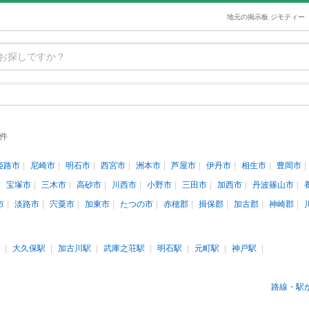
地元の掲示板 ジモティー
3件
姫路市
尼崎市
明石市
西宮市
洲本市
芦屋市
伊丹市
相生市
豊岡市
宝塚市
三木市
高砂市
川西市
小野市
三田市
加西市
丹波篠山市
市
淡路市
宍粟市
加東市
たつの市
赤穂郡
揖保郡
加古郡
神崎郡
大久保駅
加古川駅
武庫之荘駅
明石駅
元町駅
神戸駅
路線・駅