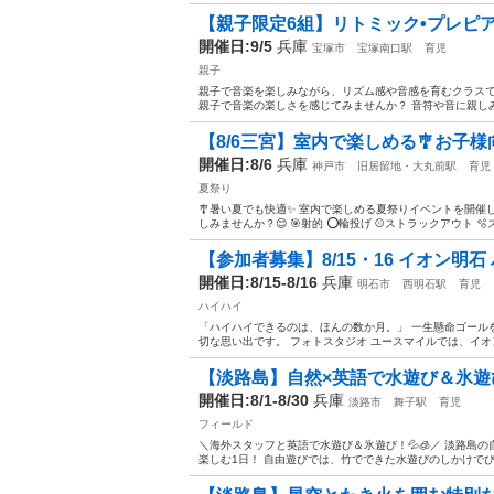
【親子限定6組】リトミック•プレピア
開催日:9/5
兵庫
宝塚市
宝塚南口駅
育児
親子
親子で音楽を楽しみながら、リズム感や音感を育むクラスで
親子で音楽の楽しさを感じてみませんか？ 音符や音に親しみ
【8/6三宮】室内で楽しめる🎐お子様
開催日:8/6
兵庫
神戸市
旧居留地・大丸前駅
育児
夏祭り
🎐暑い夏でも快適✨ 室内で楽しめる夏祭りイベントを開催
しみませんか？😊 🎯射的 ⭕輪投げ ⚾ストラックアウト 🫧
【参加者募集】8/15・16 イオン明石
開催日:8/15-8/16
兵庫
明石市
西明石駅
育児
ハイハイ
「ハイハイできるのは、ほんの数か月。」 一生懸命ゴール
切な思い出です。 フォトスタジオ ユースマイルでは、イオ
【淡路島】自然×英語で水遊び＆氷遊
開催日:8/1-8/30
兵庫
淡路市
舞子駅
育児
フィールド
＼海外スタッフと英語で水遊び＆氷遊び！💦🧊／ 淡路島
楽しむ1日！ 自由遊びでは、竹でできた水遊びのしかけでびし