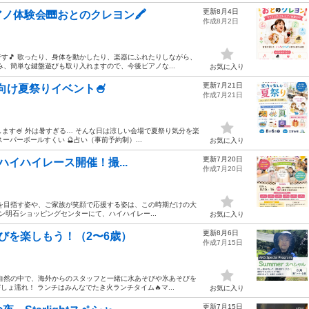
更新8月4日
ノ体験会🎹おとのクレヨン🖍️
作成8月2日
す🎵 歌ったり、身体を動かしたり、楽器にふれたりしながら、
、簡単な鍵盤遊びも取り入れますので、今後ピアノな...
お気に入り
更新7月21日
向け夏祭りイベント🍧
作成7月21日
します🍧 外は暑すぎる… そんな日は涼しい会場で夏祭り気分を楽
スーパーボールすくい 🔮占い（事前予約制）...
お気に入り
更新7月20日
 ハイハイレース開催！撮...
作成7月20日
を目指す姿や、ご家族が笑顔で応援する姿は、この時期だけの大
ン明石ショッピングセンターにて、ハイハイレー...
お気に入り
更新8月6日
びを楽しもう！（2〜6歳）
作成7月15日
の自然の中で、海外からのスタッフと一緒に水あそびや氷あそびを
ょ濡れ！ ランチはみんなでたき火ランチタイム🔥マ...
お気に入り
更新7月15日