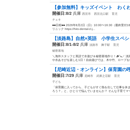
【参加無料】キッズイベント わく
開催日:8/2
兵庫
西宮市
西宮北口駅
育児
チェキ
■■日程■■ 2026年8月2日（日）10:00〜16:30（最終受付1
リニック https://hiro-dental-cl.j...
【淡路島】自然×英語 小学生スペ
開催日:8/1-8/2
兵庫
淡路市
舞子駅
育児
秘密基地
＼海外スタッフと英語で水遊び＆秘密基地作り！🪵🪚／ 
や水あそびを楽しむ1日！自由遊びでは、木や竹、ロープを使
【尼崎近辺・オンライン】保育園の呼
開催日:7/29
兵庫
尼崎市
武庫之荘駅
育児
子ども
「保育園に入ってから、子どもがすぐ熱を出して仕事を休
ろう？」と、ひとりで悩んでいませんか？ そんな子育てママ