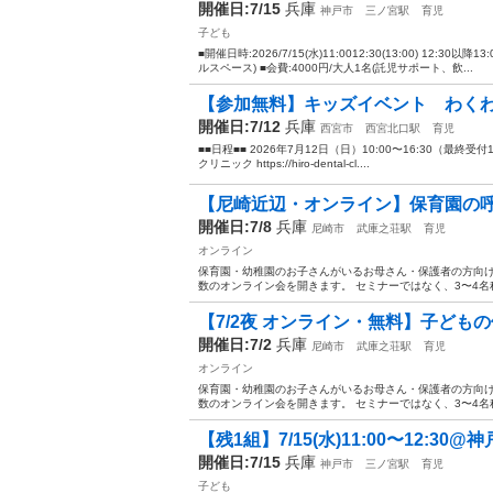
開催日:7/15
兵庫
神戸市
三ノ宮駅
育児
子ども
■開催日時:2026/7/15(水)11:0012:30(13:00) 12:
ルスペース) ■会費:4000円/大人1名(託児サポート、飲...
【参加無料】キッズイベント わく
開催日:7/12
兵庫
西宮市
西宮北口駅
育児
■■日程■■ 2026年7月12日（日）10:00〜16:30（最終受付
クリニック https://hiro-dental-cl....
【尼崎近辺・オンライン】保育園の呼
開催日:7/8
兵庫
尼崎市
武庫之荘駅
育児
オンライン
保育園・幼稚園のお子さんがいるお母さん・保護者の方向け
数のオンライン会を開きます。 セミナーではなく、3〜4名程
【7/2夜 オンライン・無料】子どもの
開催日:7/2
兵庫
尼崎市
武庫之荘駅
育児
オンライン
保育園・幼稚園のお子さんがいるお母さん・保護者の方向け
数のオンライン会を開きます。 セミナーではなく、3〜4名程
【残1組】7/15(水)11:00〜12:30@
開催日:7/15
兵庫
神戸市
三ノ宮駅
育児
子ども