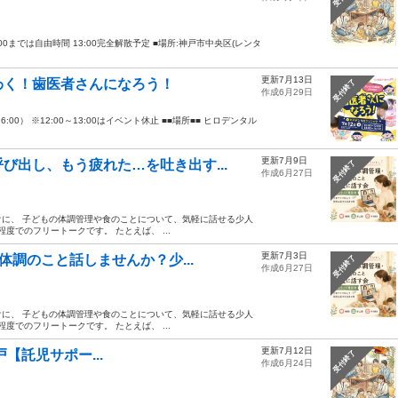
30以降13:00までは自由時間 13:00完全解散予定 ■場所:神戸市中央区(レンタ
更新7月13日
わく！歯医者さんになろう！
受付終了
作成6月29日
16:00） ※12:00～13:00はイベント休止 ■■場所■■ ヒロデンタル
更新7月9日
び出し、もう疲れた…を吐き出す...
受付終了
作成6月27日
に、 子どもの体調管理や食のことについて、気軽に話せる少人
度でのフリートークです。 たとえば、 ...
更新7月3日
体調のこと話しませんか？少...
受付終了
作成6月27日
に、 子どもの体調管理や食のことについて、気軽に話せる少人
度でのフリートークです。 たとえば、 ...
更新7月12日
神戸【託児サポー...
受付終了
作成6月24日