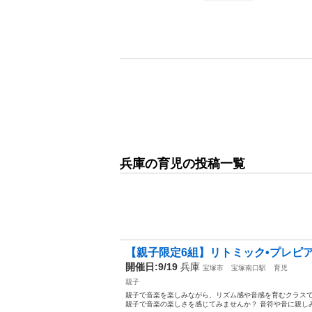
兵庫の育児の投稿一覧
【親子限定6組】リトミック•プレピア
開催日:9/19
兵庫
宝塚市
宝塚南口駅
育児
親子
親子で音楽を楽しみながら、リズム感や音感を育むクラスで
親子で音楽の楽しさを感じてみませんか？ 音符や音に親しみ