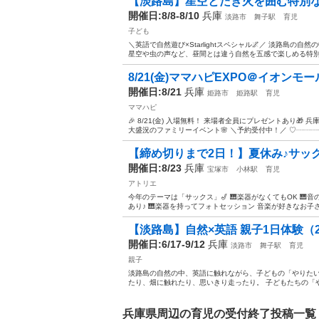
【淡路島】星空とたき火を囲む特別な夜、St
開催日:8/8-8/10
兵庫
淡路市
舞子駅
育児
子ども
＼英語で自然遊び×Starlightスペシャル🌌／ 淡路島の自
星空や虫の声など、昼間とは違う自然を五感で楽しめる特別な
8/21(金)ママハピEXPO＠イオン
開催日:8/21
兵庫
姫路市
姫路駅
育児
ママハピ
🎉 8/21(金) 入場無料！ 来場者全員にプレゼントあり
大盛況のファミリーイベント🌸 ＼予約受付中！／ ♡┈┈┈┈
【締め切りまで2日！】夏休み♪サック
開催日:8/23
兵庫
宝塚市
小林駅
育児
アトリエ
今年のテーマは「サックス」🎷 🎹楽器がなくてもOK 🎹
あり♪ 🎹楽器を持ってフォトセッション 音楽が好きなお子さ
【淡路島】自然×英語 親子1日体験（
開催日:6/17-9/12
兵庫
淡路市
舞子駅
育児
親子
淡路島の自然の中、英語に触れながら、子どもの「やりたい
たり、畑に触れたり、思いきり走ったり。 子どもたちの「や
兵庫県周辺の育児の受付終了投稿一覧