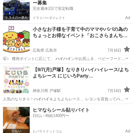
ー募集
ハ...
完全週休2日で安定転職
Ad
ドライバーダイレクト
小さなお子様を子育て中のママやパパの為の
ちょっとお得なイベント「おこさらまんち…
広島県 広島市
7月16日
🤫） 獲得ポイントに応じて、
ハイハイ
ンやお尻ふき、ベビーフードを
お持ち帰…
広島
広島市
育児
試供品
【9/7(月)戸塚】なりきりハイハイレース/よち
よちレース にじいろParty…
神奈川県 戸塚駅
7月14日
人気のなりきり！
ハイハイ
＆よちよちレース… レヨンを背負って
ハイ
ハイ
するわが子の姿を… ださい🙇
ハイハイ
(未歩行の赤ちゃ…
神奈川
横浜市
戸塚駅
育児
ハイハイ
ヒマならシール貼りバイト
日払い 時給1400円〜
Ad
ヒバライドットコム