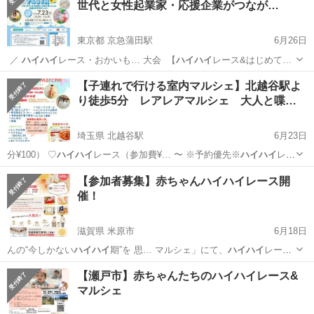
世代と女性起業家・応援企業がつなが…
東京都 京急蒲田駅
6月26日
⁡ ／
ハイハイ
レース・おかいも… 大会 ⁡ 【
ハイハイ
レース&はじめて…
東京
大田区
京急蒲田駅
地域/お祭り
フェスタ
【子連れで行ける室内マルシェ】北越谷駅よ
り徒歩5分 レアレアマルシェ 大人と喋…
埼玉県 北越谷駅
6月23日
分¥100） ♡
ハイハイ
レース（参加費¥… 〜 ※予約優先※
ハイハイ
レー
ス http…
埼玉
越谷市
北越谷駅
育児
ハンドメイド
【参加者募集】赤ちゃんハイハイレース開
催！
滋賀県 米原市
6月18日
んの“今しかない
ハイハイ
期”を 思… マルシェ」にて、
ハイハイ
レース
を開催しま… 一生懸命
ハイハイ
する姿をプロカメ… に楽しめる「パパ
滋賀
米原市
育児
ハイハイ
【瀬戸市】赤ちゃんたちのハイハイレース&
ハイハイ
レース」も開催予… 当日は
ハイハイ
レース以外にも、… メ
マルシェ
ッ...