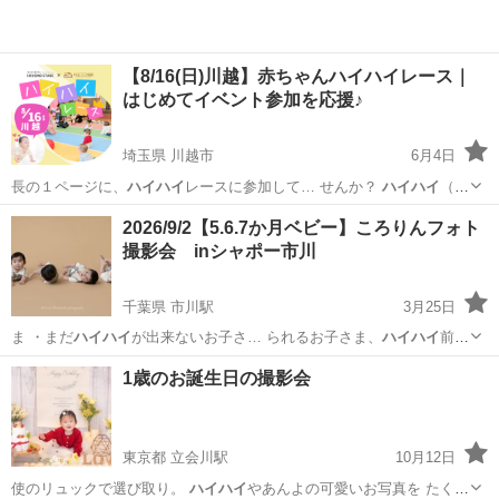
【8/16(日)川越】赤ちゃんハイハイレース｜
はじめてイベント参加を応援♪
埼玉県 川越市
6月4日
⾧の１ページに、
ハイハイ
レースに参加して… せんか？
ハイハイ
（ズ
リバイ）出来… 者さまへ＞ ・
ハイハイ
・ズリバイができ…
埼玉
川越市
育児
ハイハイ
2026/9/2【5.6.7か月ベビー】ころりんフォト
撮影会 inシャポー市川
千葉県 市川駅
3月25日
ま ・まだ
ハイハイ
が出来ないお子さ… られるお子さま、
ハイハイ
前の
お子さまが対…
千葉
市川市
市川駅
育児
アート
1歳のお誕生日の撮影会
東京都 立会川駅
10月12日
使のリュックで選び取り。
ハイハイ
やあんよの可愛いお写真を たくさ