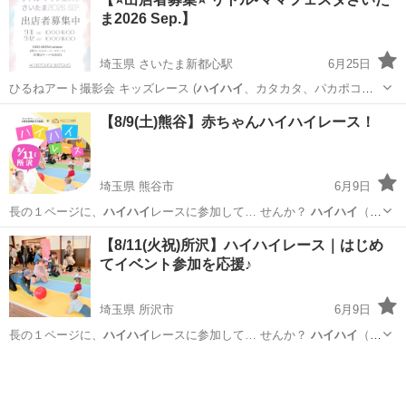
ま2026 Sep.】
埼玉県 さいたま新都心駅
6月25日
ひるねアート撮影会 キッズレース (
ハイハイ
、カタカタ、パカポコレ
ース) 親子向…
埼玉
さいたま市
さいたま新都心駅
育児
ブース
【8/9(土)熊谷】赤ちゃんハイハイレース！
埼玉県 熊谷市
6月9日
⾧の１ページに、
ハイハイ
レースに参加して… せんか？
ハイハイ
（ズ
リバイ）出来… この日の
ハイハイ
レースは… … 子一緒に楽しめる
ハ
埼玉
熊谷市
育児
ハイハイ
【8/11(火祝)所沢】ハイハイレース｜はじめ
イハイ
レースです。 … 者さまへ＞ ・
ハイハイ
・ズリバイができ…
てイベント参加を応援♪
埼玉県 所沢市
6月9日
⾧の１ページに、
ハイハイ
レースに参加して… せんか？
ハイハイ
（ズ
リバイ）出来… 者さまへ＞ ・
ハイハイ
・ズリバイができ…
埼玉
所沢市
育児
ハイハイ