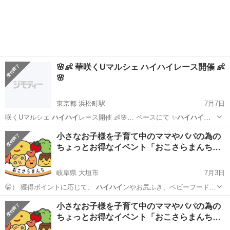
お持ち帰…
埼玉
川口市
育児
試供品
🌸👶 華咲くUマルシェ ハイハイレース開催 👶
🌸
東京都 浜松町駅
7月7日
咲くUマルシェ
ハイハイ
レース開催 👶🌸… ペースにて ✨
ハイハイ
レ
ース✨を開催し… ━━━━ 👶
ハイハイ
レース日程 ━… ↓ ⑤
ハイハ
東京
港区
浜松町駅
育児
レース
小さなお子様を子育て中のママやパパの為の
イ
レーススタート！…
ちょっとお得なイベント「おこさらまんち…
岐阜県 大垣市
7月3日
🤫） 獲得ポイントに応じて、
ハイハイ
ンやお尻ふき、ベビーフードを
お持ち帰…
岐阜
大垣市
育児
試供品
小さなお子様を子育て中のママやパパの為の
ちょっとお得なイベント「おこさらまんち…