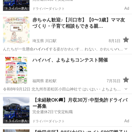
Ad
ドライバーダイレクト
赤ちゃん歓迎♪【川口市】【0〜3歳】ママ友
づくり・子育て相談もできる親…
埼玉県 川口駅
8月1日
んたちが一生懸命
ハイハイ
する姿がかわいす… れない、かわいい
ハイ
ハイ
姿をみんなで応援… さい！ レッツ、
ハイハイ
〜❣️ 【開…
埼玉
川口市
川口駅
育児
ハイハイ
ハイハイ、よちよちコンテスト開催
福岡県 若松駅
7月31日
令和8年9月12日 北九州市若松区小田山神社で はいはい・よちよち・
わんぱくコンテストを開催いたします 詳しくは小田山神社Instagram
福岡
北九州市
若松駅
育児
コンテスト
【未経験OK🚚】月収30万↑中型免許ドライバ
をご覧ください
ー募集
完全週休2日で安定転職
Ad
ドライバーダイレクト