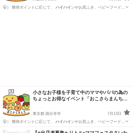
🤫） 獲得ポイントに応じて、
ハイハイ
ンやお尻ふき、ベビーフードを
お持ち帰…
大阪
八尾市
育児
試供品
小さなお子様を子育て中のママやパパの為の
ちょっとお得なイベント「おこさらまんち…
東京都 国分寺市
7月13日
🤫） 獲得ポイントに応じて、
ハイハイ
ンやお尻ふき、ベビーフードを
お持ち帰…
東京
国分寺市
育児
試供品
【⭐️出店者募集⭐️ リトル•ママフェスタさいた