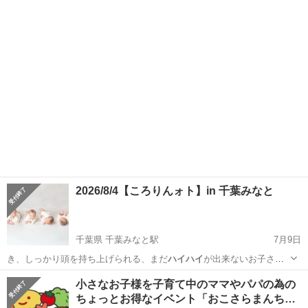
ん…
東京
品川区
立会川駅
育児
フォトブース
2026/8/4【ころりんォト】in 千葉みなと
千葉県 千葉みなと駅
7月9日
き、しっかり頭を持ち上げられる、まだ
ハイハイ
が出来ないお子さま
▶注意事項…
千葉
千葉市
千葉みなと駅
育児
会場
小さなお子様を子育て中のママやパパの為の
ちょっとお得なイベント「おこさらまんち…