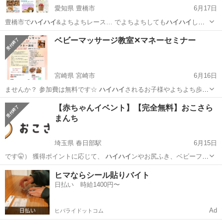
愛知県 豊橋市
6月17日
豊橋市で
ハイハイ
&よちよちレース… でよちよちしても
ハイハイ
して
もOK …
愛知
豊橋市
育児
レース
ベビーマッサージ教室✕マネーセミナー
宮崎県 宮崎市
6月16日
ませんか？ 参加費は無料です☆
ハイハイ
されるお子様やよちよち歩く
お子様もO…
宮崎
宮崎市
育児
お金
【赤ちゃんイベント】【完全無料】おこさら
まんち
埼玉県 春日部駅
6月15日
です🤫） 獲得ポイントに応じて、
ハイハイ
ンやお尻ふき、ベビーフー
ドをお持ち帰…
埼玉
春日部市
春日部駅
育児
試供品
ヒマならシール貼りバイト
日払い 時給1400円〜
Ad
ヒバライドットコム