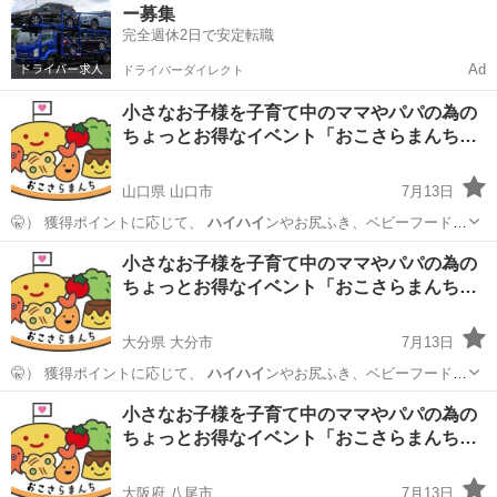
ー募集
完全週休2日で安定転職
Ad
ドライバーダイレクト
小さなお子様を子育て中のママやパパの為の
ちょっとお得なイベント「おこさらまんち…
山口県 山口市
7月13日
🤫） 獲得ポイントに応じて、
ハイハイ
ンやお尻ふき、ベビーフードを
お持ち帰…
山口
山口市
育児
試供品
小さなお子様を子育て中のママやパパの為の
ちょっとお得なイベント「おこさらまんち…
大分県 大分市
7月13日
🤫） 獲得ポイントに応じて、
ハイハイ
ンやお尻ふき、ベビーフードを
お持ち帰…
大分
大分市
育児
試供品
小さなお子様を子育て中のママやパパの為の
ちょっとお得なイベント「おこさらまんち…
大阪府 八尾市
7月13日