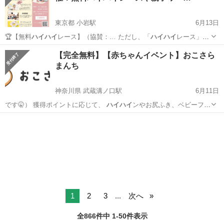
東京都 小岩駅
6月13日
🏆【無料
ハイハイ
レース】（協賛：… ただし、「
ハイハイ
レース」
「ベビー…
東京
江戸川区
小岩駅
育児
ハイハイ
【完全無料】【赤ちゃんイベント】おこさら
まんち
神奈川県 武蔵溝ノ口駅
6月11日
です🤫） 獲得ポイントに応じて、
ハイハイ
ンやお尻ふき、ベビーフー
ドをお持ち帰…
神奈川
川崎市
武蔵溝ノ口駅
育児
試供品
1
2
3
...
次へ
全866件中 1-50件表示