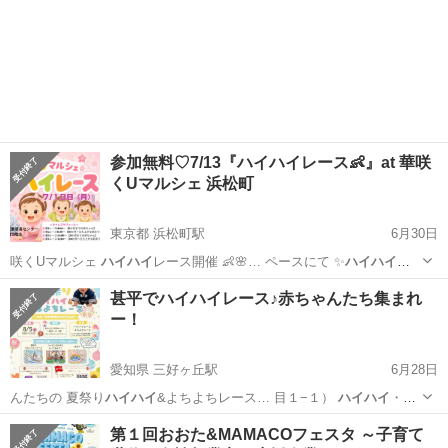
参加無料♡7/13『ハイハイレース👶』at 華咲
くUマルシェ 浜松町
東京都 浜松町駅
6月30日
咲くUマルシェ
ハイハイ
レース開催 👶🌸… ペースにて ✨
ハイハイ
レ
ース✨を開催し… ━━━━ 👶
ハイハイ
レース日程 ━… ↓ ⑤
ハイハ
東京
港区
浜松町駅
ワークショップ
レース
甚平でハイハイレース♪赤ちゃんたち集まれ
イ
レーススタート！…
ー！
愛知県 三好ヶ丘駅
6月28日
んたちの 夏祭り
ハイハイ
&よちよちレース… 目１−１）
ハイハイ
・よ
ちよちレース… 】 《1部》
ハイハイ
レース 【受付】… 5〜10:35
ハ
愛知
みよし市
三好ヶ丘駅
育児
ハイハイ
第１回おおた&MAMACOフェスタ ～子育て
イハイ
レース 10:… 《2部》
ハイハイ
&よちよちレース… 5〜...