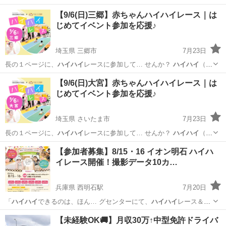
【9/6(日)三郷】赤ちゃんハイハイレース｜は
じめてイベント参加を応援♪
埼玉県 三郷市
7月23日
⾧の１ページに、
ハイハイ
レースに参加して… せんか？
ハイハイ
（ズ
リバイ）出来… 者さまへ＞ ・
ハイハイ
・ズリバイができ…
埼玉
三郷市
育児
ハイハイ
【9/6(日)大宮】赤ちゃんハイハイレース｜は
じめてイベント参加を応援♪
埼玉県 さいたま市
7月23日
⾧の１ページに、
ハイハイ
レースに参加して… せんか？
ハイハイ
（ズ
リバイ）出来… 者さまへ＞ ・
ハイハイ
・ズリバイができ…
埼玉
さいたま市
育児
ハイハイ
【参加者募集】8/15・16 イオン明石 ハイハ
イレース開催！撮影データ10カ…
兵庫県 西明石駅
7月20日
「
ハイハイ
できるのは、ほん… グセンターにて、
ハイハイ
レース＆撮
影イベ… ト内容 ・
ハイハイ
レース ・プロ… 対象
ハイハイ
ができるお
兵庫
明石市
西明石駅
育児
ハイハイ
【未経験OK🚚】月収30万↑中型免許ドライバ
子さま… 「お知り合いに
ハイハイ
期のお子さまがい… イオン明石