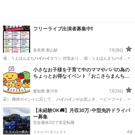
フリーライブ出演者募集中❗️
奈良県 郡山駅
7月28日
場：うえほんまち
ハイハイ
タウン 控室あり… 場：うえほんまち
ハイハ
イ
タウン 控室あり… 場：うえほんまち
ハイハイ
タウン 控室あり…
奈良
大和郡山市
郡山駅
コンサート/ショー
会場
小さなお子様を子育て中のママやパパの為の
ちょっとお得なイベント「おこさらまんち…
愛知県 豊川市
7月23日
🤫） 獲得ポイントに応じて、
ハイハイ
ンやお尻ふき、ベビーフードを
お持ち帰…
愛知
豊川市
育児
試供品
【未経験OK🚚】月収30万↑中型免許ドライバ
ー募集
完全週休2日で安定転職
Ad
ドライバーダイレクト