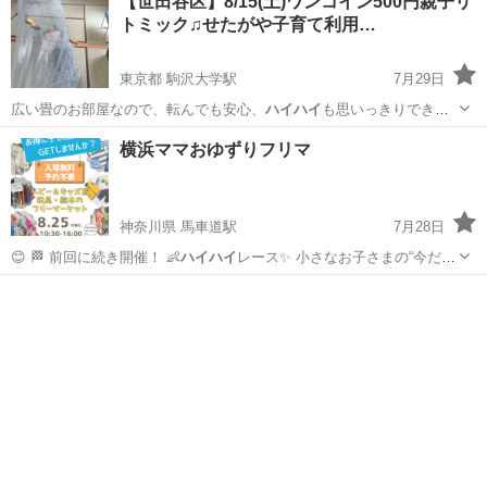
【世田谷区】8/15(土)ワンコイン500円親子リ
トミック♫せたがや子育て利用…
東京都 駒沢大学駅
7月29日
広い畳のお部屋なので、転んでも安心、
ハイハイ
も思いっきりできま
す。 ・急な体調…
東京
世田谷区
駒沢大学駅
育児
親子
横浜ママおゆずりフリマ
神奈川県 馬車道駅
7月28日
😊 🏁 前回に続き開催！ 👶
ハイハイ
レース✨ 小さなお子さまの“今だ
け…
神奈川
横浜市
馬車道駅
フリーマーケット
フォトブース