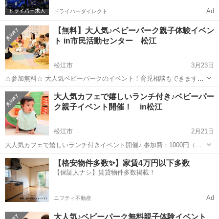
Ad
ドライバーダイレクト
【無料】大人気♪ベビーパーク親子体験イベン
ト in市民活動センター 松江
松江市
3月23日
☆参加無料☆ 大人気ベビーパークのイベント！育児相談もできますよ
♪ 《親子教室ベビーパーク親子体験イベント開催！》 「子どもはかわ
島根
松江市
育児
ベビー
大人気カフェで嬉しいランチ付き♪ベビーパー
いいのに、どうして怒っちゃうんだろう?」 「赤ちゃんと日中遊ぶに
ク親子イベント開催！ in松江
もネタがすぐ尽きてし...
松江市
2月21日
大人気カフェで嬉しいランチ付きイベント開催♪ 参加費：1000円（ラ
ンチ付き） イベント参加者様は通常1400円のランチブッフェを1000円
島根
松江市
育児
ランチ
【格安物件多数✨】家賃4万円以下多数
でお召し上がり頂けます♪ ※特典適用は1組様につき大人1名まで
【保証人ナシ】賃貸物件多数掲載！
（お...
Ad
ニフティ不動産
大人気♪ベビーパーク無料親子体験イベント