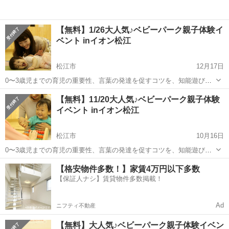
【無料】1/26大人気♪ベビーパーク親子体験イ
ベント inイオン松江
松江市
12月17日
0〜3歳児までの育児の重要性、言葉の発達を促すコツを、知能遊びや
運動能力を高めるアクティビティ、楽しい音楽と手遊び歌などを通し
島根
松江市
育児
ベビー
【無料】11/20大人気♪ベビーパーク親子体験
て学べます。 明日からの育児が、もっと楽しくなるイベントです♪ 育
イベント inイオン松江
児相談もできますよ〜...
松江市
10月16日
0〜3歳児までの育児の重要性、言葉の発達を促すコツを、知能遊びや
運動能力を高めるアクティビティ、楽しい音楽と手遊び歌などを通し
島根
松江市
育児
ベビー
【格安物件多数！】家賃4万円以下多数
て学べます。 明日からの育児が、もっと楽しくなるイベントです♪ 育
【保証人ナシ】賃貸物件多数掲載！
児相談もできますよ〜！お気軽...
Ad
ニフティ不動産
【無料】大人気♪ベビーパーク親子体験イベン