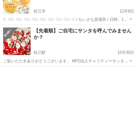
松江市
12月8日
▷◁▷◁▷◁▷◁▷◁▷◁▷◁▷◁▷◁ \ ちいさな居場所 / 日時.. 12
月23日(土) 10:00〜14:00 場所.. 松江市役所だんだん(d)テラス2階 会議
島根
松江市
育児
Instagram
【先着順】ご自宅にサンタを呼んでみません
室 テラスからお入りください🎵 🅿️駐車場有(松...
か？
松江駅
10月30日
ご覧いただきありがとうございます。 NPO法人チャリティーサンタし
まね支部と申します。 チャリティーサンタではクリスマスイブに各家
島根
松江市
松江駅
育児
サンタ
庭にサンタ訪問を行い、子供たちに愛された記憶を残すことをミッシ
ョンとして活動しています。 ...