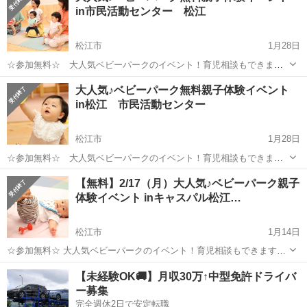
in市民活動センター 松江
松江市
1月28日
☆参加無料☆ 大人気ベビーパークのイベント！育児相談もできます
よ♪ 《親子教室ベビーパーク親子体験イベント開催！》 「子どもはか
島根
松江市
育児
ベビー
大人気♪ベビーパーク無料親子体験イベント
わいいのに、どうして怒っちゃうんだろう?」 「赤ちゃんと日中遊ぶ
in松江 市民活動センター
にもネタがすぐ尽きてし...
松江市
1月28日
☆参加無料☆ 大人気ベビーパークのイベント！育児相談もできます
よ♪ 《親子教室ベビーパーク親子体験イベント開催！》 「子どもはか
島根
松江市
育児
【無料】2/17（月）大人気♪ベビーパーク親子
わいいのに、どうして怒っちゃうんだろう?」 「赤ちゃんと日中遊ぶ
体験イベント inキャスパル松江…
にもネタがすぐ尽きて...
松江市
1月14日
☆参加無料☆ 大人気ベビーパークのイベント！育児相談もできますよ
♪ 《親子教室ベビーパーク親子体験イベント開催！》 「子どもはかわ
島根
松江市
育児
【未経験OK🚚】月収30万↑中型免許ドライバ
いいのに、どうして怒っちゃうんだろう?」 「赤ちゃんと日中遊ぶに
ー募集
もネタがすぐ尽きてし...
完全週休2日で安定転職