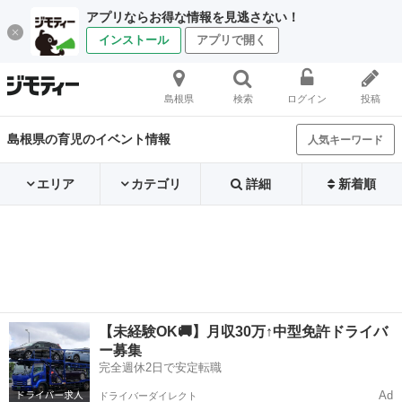
アプリならお得な情報を見逃さない！
インストール
アプリで開く
島根県
検索
ログイン
投稿
島根県の育児のイベント情報
人気キーワード
エリア
カテゴリ
詳細
新着順
【未経験OK🚚】月収30万↑中型免許ドライバ
ー募集
完全週休2日で安定転職
Ad
ドライバーダイレクト