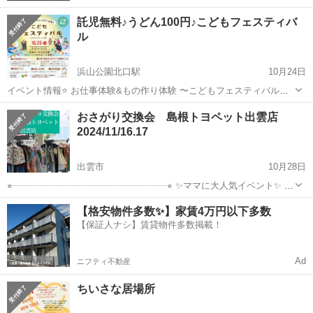
託児無料♪うどん100円♪こどもフェスティバ
ル
浜山公園北口駅
10月24日
イベント情報⭐ お仕事体験&もの作り体験 〜こどもフェスティバル〜
みんなdeマルシェin出雲♪ 🗓️10月26（日） 🕑️10:00〜16:00 📍縁結び交
島根
出雲市
浜山公園北口駅
育児
こども
おさがり交換会 島根トヨペット出雲店
流館（出雲市） 〜〜〜〜〜〜〜〜〜〜〜〜〜〜〜〜〜〜〜 ...
2024/11/16.17
出雲市
10月28日
⭐︎┈┈┈┈┈┈┈┈┈┈┈┈┈┈┈┈┈⭐︎ ✨ママに大人気イベント✨ お
さがりLynksとタイアップ企画！ 1着対1着で交換できる 【☻おさがり
島根
出雲市
育児
入場無料
【格安物件多数✨】家賃4万円以下多数
交換会☻】 【✰日時】2024年11月16.17日(土日) ...
【保証人ナシ】賃貸物件多数掲載！
Ad
ニフティ不動産
ちいさな居場所