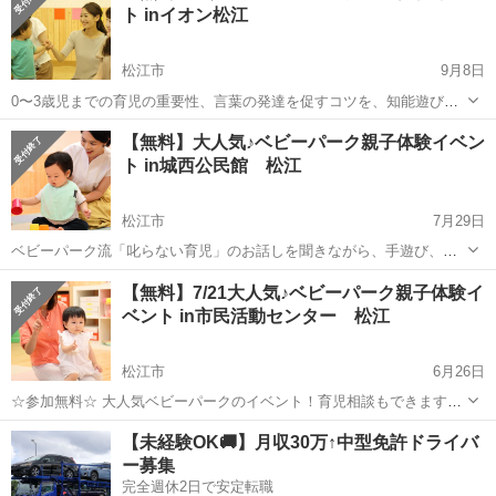
ト inイオン松江
松江市
9月8日
0〜3歳児までの育児の重要性、言葉の発達を促すコツを、知能遊びや
運動能力を高めるアクティビティ、楽しい音楽と手遊び歌などを通し
島根
松江市
育児
ベビー
【無料】大人気♪ベビーパーク親子体験イベン
て学べます。 明日からの育児が、もっと楽しくなるイベントです♪ 育
ト in城西公民館 松江
児相談もできますよ〜！お気軽...
松江市
7月29日
ベビーパーク流「叱らない育児」のお話しを聞きながら、手遊び、ベ
ビーマッサージ、大型絵本で楽しむ45分！！ イベント盛り沢山で、お
島根
松江市
育児
ベビー
【無料】7/21大人気♪ベビーパーク親子体験イ
子様もママも笑顔になっちゃいます！（＾＾） 育児相談もできます
ベント in市民活動センター 松江
よ〜！ ベビーパーク...
松江市
6月26日
☆参加無料☆ 大人気ベビーパークのイベント！育児相談もできますよ
♪ 《親子教室ベビーパーク親子体験イベント開催！》 「子どもはかわ
島根
松江市
育児
ベビー
【未経験OK🚚】月収30万↑中型免許ドライバ
いいのに、どうして怒っちゃうんだろう?」 「赤ちゃんと日中遊ぶに
ー募集
もネタがすぐ尽きてし...
完全週休2日で安定転職