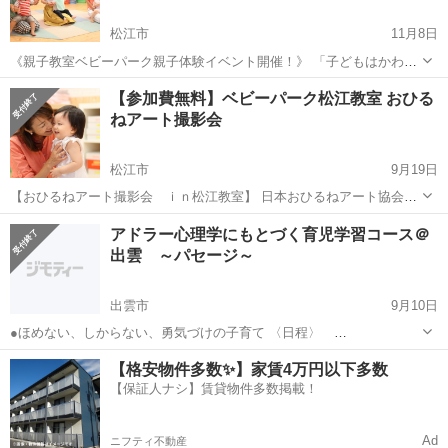
松江市
11月8日
《親子教室ベビーパーク親子体験イベント開催！》 「子どもはかわい
いのに、どうして怒っちゃうんだろう?」 「赤ちゃんと日中遊ぶにも
島根
松江市
育児
【参加費無料】ベビーパーク松江教室 おひる
ネタがすぐ尽きてしまう」 「ウチの子、発達標準より遅い?」 な...
ねアート撮影会
松江市
9月19日
【おひるねアート撮影会 ｉｎ松江教室】 日本おひるねアート協会よ
り認定講師の先生に来て頂いて「ハロウィン」をテーマに撮影会♪ お
島根
松江市
育児
アドラー心理学にもとづく育児学習コース＠
持ちいただいたカメラでお子さまを撮影して頂きます。 撮影1組5分
出雲 ～パセージ～
程、参加費無料。 お...
出雲市
9月10日
●ほめない、しからない、勇気づけの子育て 〈日程〉
9/17.10/1.10/22.10/29.11/12.11/19.11/26 全8回コース 〈時間〉 午前
島根
出雲市
育児
【格安物件多数✨】家賃4万円以下多数
10時～12時30分 〈会場〉 くすのきプラーザ 和室...
【保証人ナシ】賃貸物件多数掲載！
Ad
ニフティ不動産