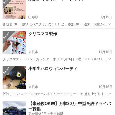
山形駅
1月19日
普段着OK！ 敷物はバスタオルでOK！ 当日参加OK！ 週末、お出かけ
先に悩むことはありませんか？ 家族みんなでヨガする週末なんていか
山形
山形市
山形駅
育児
塗り絵
クリスマス製作
がでしょうか✨ パパやママがやってるのを見て 隣でお子さんがチャレ
ンジするも良し！ 塗り...
東根市
11月16日
クリスマスアドベントカレンダー作り 11月26日日曜 15:00〜16:30 時
間内自由参加 会費 材料費1300円（製作キット、中にいれるお菓子、
山形
東根市
育児
公民館
小学生ハロウィンパーティ
シール等含む） 親子でも お子様、大人の方だけでもokで...
東根市
10月16日
仮装して ハロウィンのゲームやトリックorトリートで 盛り上がりまし
ょう。 対象 小学生 幼児可 参加費 500円 東根は700円 10月27日
山形
東根市
育児
ハロウィン
【未経験OK🚚】月収30万↑中型免許ドライバ
金 村山 満員御礼 10月28日土 大石田 こえのくら ...
ー募集
完全週休2日で安定転職