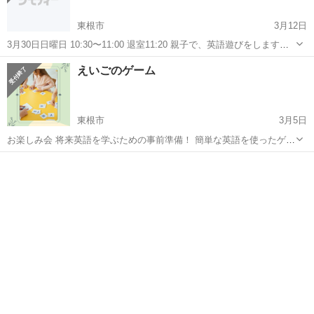
東根市
3月12日
3月30日日曜日 10:30〜11:00 退室11:20 親子で、英語遊びをします。
会費 親子で500円 場所 東根タントクルセンター2階和室 対象 3歳
山形
東根市
育児
えいごであそぼ
えいごのゲーム
から年長まで 空きがある時はご...
東根市
3月5日
お楽しみ会 将来英語を学ぶための事前準備！ 簡単な英語を使ったゲー
ムをします 日時 3月9日日10:00〜10:45 場所 まなびあテラス講座室
山形
東根市
育児
ゲーム
会費 500円 対象 小学生 定員 10名 残わ...