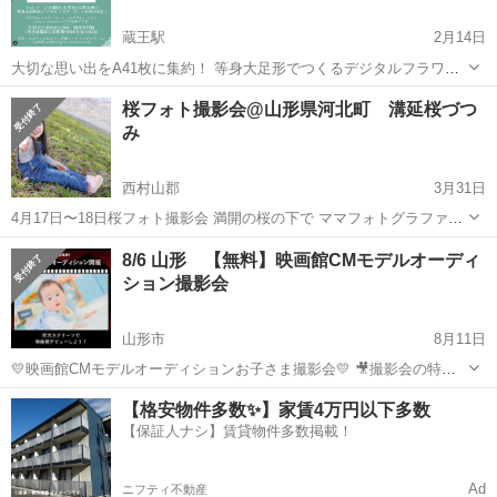
蔵王駅
2月14日
大切な思い出をA41枚に集約！ 等身大足形でつくるデジタルフラワー
アート🌸 デジタルフラワーアート考案者 岩崎令衣です♪ お子さん
山形
山形市
蔵王駅
育児
思い出
桜フォト撮影会@山形県河北町 溝延桜づつ
の成長って 本当にあっという 折角可愛い写真を ...
み
西村山郡
3月31日
4月17日〜18日桜フォト撮影会 満開の桜の下で ママフォトグラファー
Azu.による撮影会を開催します。 ●入園、入学記念に制服やランドセ
山形
西村山郡
育児
撮影会
8/6 山形 【無料】映画館CMモデルオーディ
ルで ●ファミリーフォト ●マタニティフォト ●ベビー、きょうだいフ
ション撮影会
ォト ●お友だち...
山形市
8月11日
💛映画館CMモデルオーディションお子さま撮影会💛 🎥撮影会の特徴
✅オーディションも兼ねた無料の撮影会✨ ✅グランプリはFammの広告
山形
山形市
育児
撮影会
【格安物件多数✨】家賃4万円以下多数
モデルとして映画館CMデビュー！👑 ✅撮影した写真データも約10枚
【保証人ナシ】賃貸物件多数掲載！
無料でもらえ...
Ad
ニフティ不動産