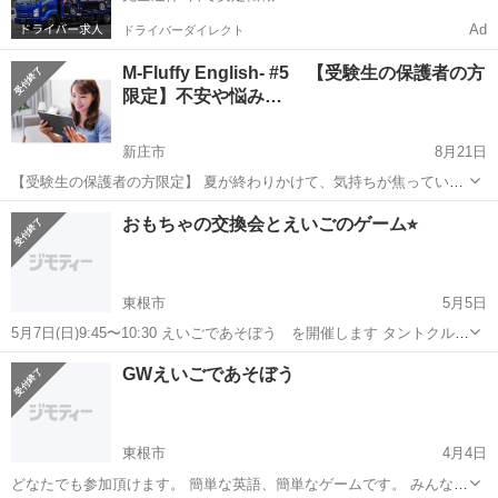
Ad
ドライバーダイレクト
M-Fluffy English- #5 【受験生の保護者の方
限定】不安や悩み…
新庄市
8月21日
【受験生の保護者の方限定】 夏が終わりかけて、気持ちが焦っている
保護者の方も増えてくると思います。学校や塾の先生にも相談はされ
山形
新庄市
育児
English
おもちゃの交換会とえいごのゲーム⭐︎
ていると思いますが、本当にそれでいいのかな、と不安を持っている
方いらっしゃいませんか？ ...
東根市
5月5日
5月7日(日)9:45〜10:30 えいごであそぼう を開催します タントクルセ
ンター二階和室 会費 一人500円 対象 幼児、小学生 当日はおもちゃ
山形
東根市
育児
えいごであそぼ
GWえいごであそぼう
の交換も開催します。 利用しなくなったおも...
東根市
4月4日
どなたでも参加頂けます。 簡単な英語、簡単なゲームです。 みんなで