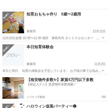
知育おもちゃ作り 0歳〜2歳用
東根市
12月11日
12月20日金曜 10:30〜11:30 場所 東根市内 タントクルセンター な
ど 未確定 材料費 600円 定員3名 知育のアドバイス付きです。 作る
山形
東根市
育児
0歳
本日知育体験会
おもちゃ、持ち物は 年齢によって...
東根市
11月2日
本日と明日、 知育の体験会を予定しています。 お子様の事でお悩みの
方 英才教育にご興味がある方 お気軽にご連絡ください。
山形
東根市
育児
体験会
【格安物件多数✨】家賃4万円以下多数
【保証人ナシ】賃貸物件多数掲載！
Ad
ニフティ不動産
ハロウィン仮装パーティー🎃