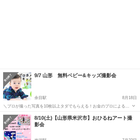
9/7 山形 無料ベビー&キッズ撮影会
余目駅
8月18日
＼プロが撮った写真を10枚以上タダでもらえる！お金のプロによる子
育て費用の相談会付／ ★写真館は敷居が高い、スタジオは高くてなか
山形
東田川郡
余目駅
育児
8/10(土)【山形県米沢市】おひるねアート撮
なかいけない…でも思い出は残したい！というママさんパパさん ★1
影会
日がっつりお出かけは大変...