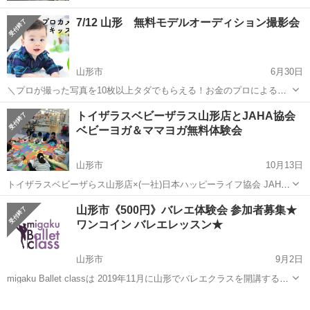
7/12 山形 無料モデルオーディション撮影会
山形市
6月30日
＼プロが撮った写真を10枚以上タダでもらえる！お金のプロによる子
育て費用の相談会付／ ★写真館は敷居が高い、スタジオは高くてなか
山形
山形市
育児
撮影会
トイザラスベビーザラス山形店とJAHA協会
なかいけない…でも思い出は残したい！というママさんパパさん ★1
ベビーヨガ＆ママヨガ無料体験会
日がっつりお出かけは大変...
山形市
10月13日
トイザラスベビーザらス山形店×(一社)日本ハッピーライフ協会 JAHA
スペシャルコラボ ヨガで地域のママとのつながり作りとリフレッシ
山形
山形市
育児
ママ
山形市《500円》バレエ体験会 参加者募集★
ュ！【一般社団法人日本ハッピーライフ協会（JAHA）ベビーヨガ＆マ
ワンコイン バレエレッスン★
マヨガ無料体験会実施】 ...
山形市
9月2日
migaku Ballet classは 2019年11月に山形でバレエクラスを開講する予
定です。 固定のスタジオを持たないmigaku Ballet classは山形市内の
山形
山形市
育児
レンタルスタジオにてバレエクラスを行います。 ...