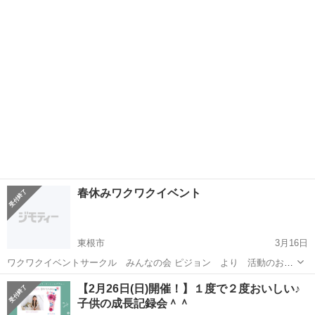
楽しく過ごしませんか？ 5月7日(日) →この日は、えいごの他に おもち
山形
東根市
育児
えいごであそぼ
ゃの交換会を同時開催します。 使わなくなったおもちゃを持って...
春休みワクワクイベント
東根市
3月16日
ワクワクイベントサークル みんなの会 ピジョン より 活動のお知
らせです。 3月18日土曜 映画鑑賞 ドラえもんを一緒に観に行こ
山形
東根市
育児
えいごであそぼ
【2月26日(日)開催！】１度で２度おいしい♪
う！ 場所 フォーラム東根 どなたでも 4月2日日曜 えいごであそ
子供の成長記録会＾＾
ぼう ...