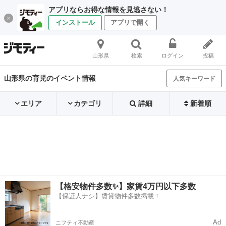
アプリならお得な情報を見逃さない！
インストール
アプリで開く
山形県
検索
ログイン
投稿
山形県の育児のイベント情報
人気キーワード
エリア
カテゴリ
詳細
新着順
【格安物件多数✨】家賃4万円以下多数
【保証人ナシ】賃貸物件多数掲載！
Ad
ニフティ不動産