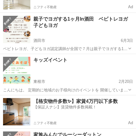
Ad
ニフティ不動産
親子でヨガする1ヶ月In酒田 ベビトレヨガ
子どもヨガ
酒田市
6月3日
ベビトレヨガ、子どもヨガ認定講師が全国で７月は親子でヨガする1ヶ
月ということでイベントを開催します！ ママもお子さんも一緒に楽し
山形
酒田市
育児
ベビトレヨガ
キッズイベント
めるイベントです！ 山形県では酒田市のエコーリフォーム様で ベビ
トレヨガ、子どもヨガのレ...
東根市
2月20日
こんにちは。 定期的に地域のお子様向けのイベントを 開催していま
す。今年で13年目になります。 今回は 〜えいごであそぼう〜 簡単な
山形
東根市
育児
キッズ
【格安物件多数✨】家賃4万円以下多数
英語を使ってみんなで 遊びましょう 自然な形で英語に触れてみませ
【保証人ナシ】賃貸物件多数掲載！
ん...
Ad
ニフティ不動産
家族みんなでルーシーダットン