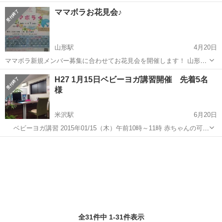
ィセンターを利用し巡回型の【こども食堂】(*^▽^*) みんなで楽しい時
山形
米沢市
米沢駅
育児
こども食堂
ママボラお花見会♪
間を過ごしませんか？ 日時 2017年1月22日 日曜日 12時〜14時 場所 ...
山形駅
4月20日
ママボラ新規メンバー募集に合わせてお花見会を開催します！ 山形に
も春がやってきましたね♪みなさん、お花見はもうされましたか？ マ
山形
山形市
山形駅
育児
ママ
H27 1月15日ベビーヨガ講習開催 先着5名
マボラ＋でも、ちょっと遅めのお花見会を開催したいと思います。 新
様
年度、最初の集まりになります。...
米沢駅
6月20日
ベビーヨガ講習 2015年01/15（木）午前10時～11時 赤ちゃんの可能
性は無限大です。０ヶ月から1歳ぐらいまでは、脳が大幅に発達しま
山形
米沢市
米沢駅
育児
ベビー
す。 賢い赤ちゃん、運動能力の優れた赤ちゃんに育てたいお母さ...
全31件中 1-31件表示