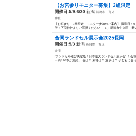
【お宮参りモニター募集】3組限定
開催日:5/9-6/30
新潟
新潟市
育児
神社
【お宮参り 3組限定 モニター参加のご案内】 撮影日：5月～
所：下記神社よりご選択ください １）新潟市中央区 新潟
合同ランドセル展示会2025長岡
開催日:5/3
新潟
長岡市
育児
会場
[ランドセル選び決定版！日本最大ランドセル展示会] １会
ー約810本が集結。 色は？ 素材は？ 重さは？ 子どもに合う