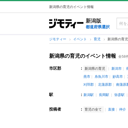
新潟県の育児のイベント情報
新潟版
都道府県選択
ジモティー
イベント
育児
新潟県の育児
新潟県の育児のイベント情報
全58
市区郡
：
新潟県の育児
新潟市
燕市
糸魚川市
妙高市
刈羽郡
北蒲原郡
南蒲原
駅
：
新潟駅
長岡駅
弥彦駅
投稿者
：
育児の全て
直接
仲介