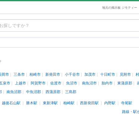
地元の掲示板 ジモティー
件
長岡市
三条市
柏崎市
新発田市
小千谷市
加茂市
十日町市
見附市
五泉市
上越市
阿賀野市
佐渡市
魚沼市
南魚沼市
胎内市
東蒲原郡
郡
南魚沼郡
中魚沼郡
西蒲原郡
三島郡
越後石山駅
勝木駅
東新津駅
柏崎駅
西新発田駅
内野駅
寺尾駅
路線・駅