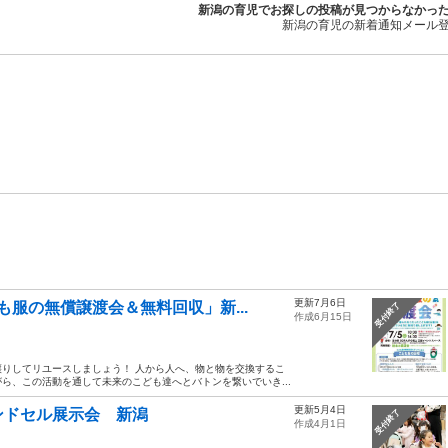
新潟の育児でお探しの投稿が見つからなかっ
新潟の育児の新着通知メール
更新7月6日
服の無償譲渡会＆無料回収」新...
受付終了
作成6月15日
りしてリユースしましょう！ 人から人へ、物と物を交換するこ
ら、この活動を通して未来のこども達へとバトンを繋いでいき...
更新5月4日
ンドセル展示会 新潟
受付終了
作成4月1日