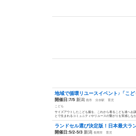
地域で循環リユースイベント♪「こども
開催日:7/5
新潟
燕市
分水駅
育児
こども
サイズアウトしたこども服を、これから着るこども達へお譲
とで生まれるコミュニティやリユースの繋がりを実感しなが
ランドセル選び決定版！日本最大ラ
開催日:5/2-5/3
新潟
長岡市
育児