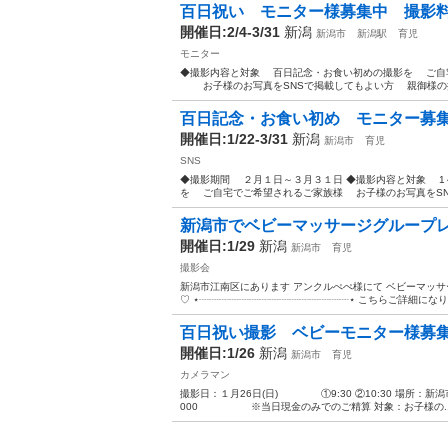
百日祝い モニター様募集中 撮影
開催日:2/4-3/31
新潟
新潟市
新潟駅
育児
モニター
◆撮影内容と対象 百日記念・お食い初めの撮影を ご自
お子様のお写真をSNSで掲載してもよい方 親御様の掲載
百日記念・お食い初め モニター募
開催日:1/22-3/31
新潟
新潟市
育児
SNS
◆撮影期間 ２月１日～３月３１日 ◆撮影内容と対象 1
を ご自宅でご希望されるご家族様 お子様のお写真をSNS
新潟市でベビーマッサージグループ
開催日:1/29
新潟
新潟市
育児
撮影会
新潟市江南区にあります アンクルぺぺ様にて ベビーマッサー
♡ ⋆┈┈┈┈┈┈┈┈┈┈┈┈┈┈┈⋆ こちらご詳細になります🏳️‍⚧
百日祝い撮影 ベビーモニター様募
開催日:1/26
新潟
新潟市
育児
カメラマン
撮影日：１月26日(日) ①9:30 ②10:30 場所
000 ※当日現金のみでのご精算 対象：お子様の..