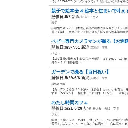
です 2025-2026 シーズンインです！ 思い思いのスタイルで楽
親子で絵本会 & 絵本と住まいで叶
開催日:9/7
新潟
新潟市
育児
親子
年齢別で選べる！日本語と英語の絵本の読み聞かせ 0〜8
通じて楽しく幸せな子育てができる方法を現役絵本講師が伝
ベビー専門カメラマンが撮る【お洒落
開催日:6/9-7/31
新潟
新潟市
育児
ベビー
【100日祝い撮影会】お知らせ ●時間 １）10:00～10:45 ２
月５・２１ 【開催場...
ガーデンで撮る【百日祝い】
開催日:5/29-6/8
新潟
新潟市
育児
Instagram
【ガーデンで撮る100日祝い 撮影会】 かわいいお花と一
す😊 【Aプラン】 撮影料：7,000円 10カット ・当方が
わたし時間カフェ
開催日:5/21-5/28
新潟
新潟市
巻駅
育児
ひとり
結婚して妻になり、 出産して母になり、 いつしか自分の時
我慢すればいいんだ』 そんなふうに思って、 心に蓋をする日