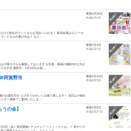
更新4月30日
受付終了
作成4月9日
場だけで各社のランドセルを見比べられる！ 新潟会場は11メーカ
ランドセルの選び方は？ など...
更新5月3日
受付終了
作成4月7日
のお子様モデルを募集しております お写真・動画の撮影OKな方が
😊 撮影日：4月29日(火祝...
更新4月24日
＠阿賀野市
受付終了
作成4月3日
歳のお誕生日を とびきりかわいくお撮り致します！ 当日は小物を
ニター価格でご案内いたしま...
更新4月5日
もうの会】
受付終了
作成3月27日
月4日（金）限定開催♪ ナニナニ？ リトミックとは…？ 音やリズ
に開発されたリトミック♩ リトミック...