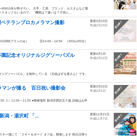
ー約910本が勢ぞろい。 大手、工房、ブランド、カスタムなど最
スタッフもいるので、「機能は？違いは？子供に...
更新3月23日
専門ベテランプロカメラマン撮影
受付終了
作成2月23日
（30分枠Bプランのみ） ②14:00～14:50 （30分or50分）
更新4月1日
卒園記念オリジナルジグソーパズル
受付終了
作成2月22日
けジグソーパズル」を制作している 《元祖ぱずる屋さん》です。
.
更新3月22日
メラマンが撮る 百日祝い撮影会
受付終了
作成2月1日
0:50 ２）11:00～11:50 ●開催場所 新潟市西区五十嵐 詳細はお申
更新12月21日
 新潟・湯沢町 「...
受付終了
作成11月7日
かぐらスキー場にて 「スキー＆ボード オフ会」開催します 両日日帰り