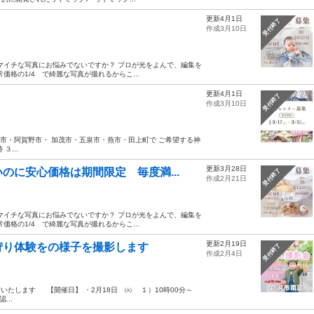
更新4月1日
受付終了
作成3月10日
マイチな写真にお悩みでないですか？ プロが光をよんで、編集を
格の1/4 で綺麗な写真が撮れるからこ...
更新4月1日
受付終了
作成3月10日
田市・阿賀野市・ 加茂市・五泉市・燕市・田上町で ご希望する神
３...
更新3月28日
のに安心価格は期間限定 毎度満...
受付終了
作成2月21日
マイチな写真にお悩みでないですか？ プロが光をよんで、編集を
格の1/4 で綺麗な写真が撮れるからこ...
更新2月19日
狩り体験をの様子を撮影します
受付終了
作成2月4日
いたします 【開催日】 ・2月18日 ㈫ １）10時00分～
...