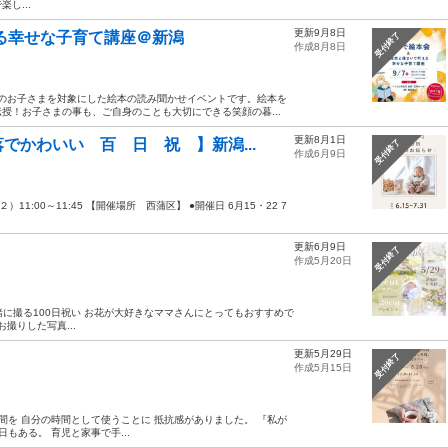
し...
更新9月8日
える幸せな子育て講座＠新潟
受付終了
作成8月8日
歳のお子さまを対象にした絵本の読み聞かせイベントです。絵本を
授！お子さまの事も、ご自身のことも大切にできる笑顔の暮...
更新8月1日
でかわいい 百 日 祝 】新潟...
受付終了
作成6月9日
）11:00～11:45 【開催場所 西蒲区】 ●開催日 6月15・22 7
更新6月9日
受付終了
作成5月20日
緒に撮る100日祝い お花が大好きなママさんにとってもおすすめで
お撮りした写真...
更新5月29日
受付終了
作成5月15日
間を 自分の時間として使うことに 抵抗感がありました。 『私が
もある。 育児と家事で手...