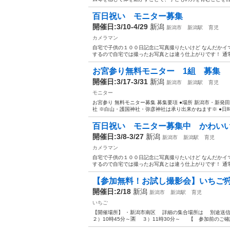
百日祝い モニター募集
開催日:3/10-4/29
新潟
新潟市
新潟駅
育児
カメラマン
自宅で子供の１００日記念に写真撮りたいけど なんだかイ
するので自宅では撮ったお写真とは違う仕上がりです！ 通常価
お宮参り無料モニター 1組 募集
開催日:3/17-3/31
新潟
新潟市
新潟駅
育児
モニター
お宮参り 無料モニター募集 募集要項 ●場所 新潟市・新発
社 ※白山・護国神社・弥彦神社は承り出来かねます※ ●日時 
百日祝い モニター募集中 かわいい
開催日:3/8-3/27
新潟
新潟市
新潟駅
育児
カメラマン
自宅で子供の１００日記念に写真撮りたいけど なんだかイ
するので自宅では撮ったお写真とは違う仕上がりです！ 通常価
【参加無料！お試し撮影会】いちご
開催日:2/18
新潟
新潟市
新潟駅
育児
いちご
【開催場所】 ・新潟市南区 詳細の集合場所は 別途送信
２）10時45分～🈵 ３）11時30分～ 【 参加前のご確認