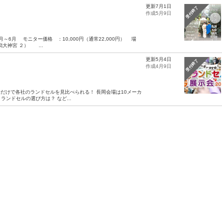
更新7月1日
受付終了
作成5月9日
6月 モニター価格 ：10,000円（通常22,000円） 場
大神宮 ２） ...
更新5月4日
受付終了
作成4月9日
場だけで各社のランドセルを見比べられる！ 長岡会場は10メーカ
ランドセルの選び方は？ など...