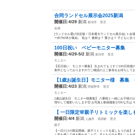
合同ランドセル展示会2025新潟
開催日:4/29
新潟
新潟市
育児
会場
[ランドセル選び決定版！日本最大ランドセル展示会] １会
ー約760本が集結。 色は？ 素材は？ 重さは？ 子どもに合う
100日祝い ベビーモニター募集
開催日:4/29-5/2
新潟
新潟市
育児
モニター
【百日祝い モニター募集】 生まれてもうすぐ100日前後
条件となっておりますのでご確認の上ご参加をお待ちしております
【1歳お誕生日】モニター様 募集 
開催日:4/23
新潟
阿賀野市
育児
モニター
1歳お誕生日 モニター様募集】 八重桜と一緒にお子様の1
増やして撮影いたします😊 お写真と動画撮影がOKな方は モ
【 一日限定🌸親子リトミックを楽し
開催日:4/4
新潟
上越市
高田駅
育児
親子
【一日だけの限定開催♩親子リトミックを楽しもうの会】 4
ム等を感じて体を動かすことで、子どもの力を育むことを目的