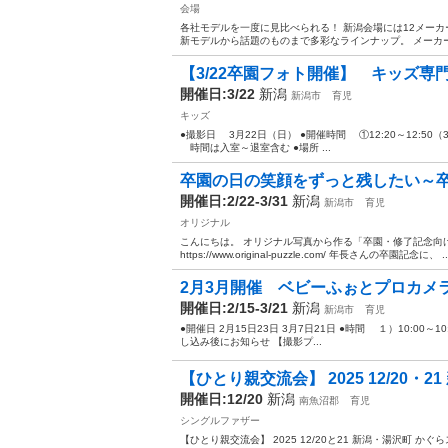
会場
各社モデルを一度に見比べられる！ 新潟会場には12メーカ
新モデルから話題のものまで多彩なラインナップ。 メーカー
【3/22卒園フォト開催】 キッズ
開催日:3/22
新潟
新潟市
育児
キッズ
●撮影日 3月22日（日） ●開催時間 ①12:20～12:50
時間は入室～退室含む ●場所 ...
卒園の日の笑顔をずっと残したい～
開催日:2/22-3/31
新潟
新潟市
育児
オリジナル
こんにちは。 オリジナル写真から作る「卒園・修了記念向
https://www.original-puzzle.com/ 年長さんの卒園記念に、 ..
2月3月開催 ベビーふぉとプロカ
開催日:2/15-3/21
新潟
新潟市
育児
●開催日 2月15日23日 3月7日21日 ●時間 １）10:00～1
し込み後にお知らせ 【撮影プ...
【ひとり親交流会】 2025 12/20・21
開催日:12/20
新潟
南魚沼郡
育児
シングルファザー
【ひとり親交流会】 2025 12/20と21 新潟・湯沢町 