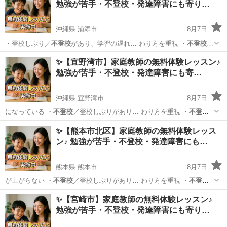
勉強が苦手・不登校・発達障害にも寄り…
沖縄県 浦添市
8月7日
・登校しぶり／
不登校
があり、学習の遅れ… わり方を重視 ・
不登校
・
発達障害のあるお… 学生／高校生 ・
不登校
／発達障害／勉強が…
沖縄
浦添市
育児
不登校
✨【宜野湾市】家庭教師の無料体験レッスン♪
勉強が苦手・不登校・発達障害にも寄…
沖縄県 宜野湾市
8月7日
になっている ・
不登校
／登校しぶりがあり… わり方を重視 ・
不登
校
・発達障害のあるお… 学生／高校生 ・
不登校
／発達障害／勉強が…
沖縄
宜野湾市
育児
不登校
✨【熊本市北区】家庭教師の無料体験レッス
ン♪ 勉強が苦手・不登校・発達障害にも…
熊本県 熊本市
8月7日
が上がらない ・
不登校
／登校しぶりがあり… わり方を重視 ・
不登
校
・発達障害のあるお… 学生／高校生 ・
不登校
／発達障害／勉強が…
熊本
熊本市
育児
不登校
✨【宮崎市】家庭教師の無料体験レッスン♪
勉強が苦手・不登校・発達障害にも寄り…