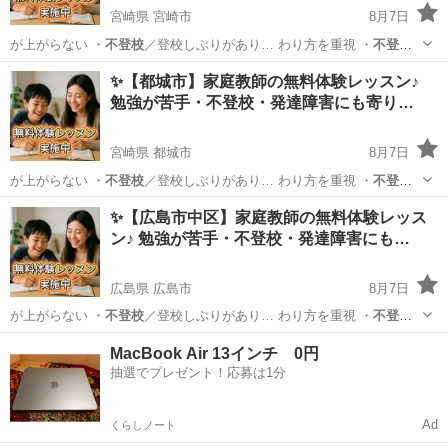
宮崎県 宮崎市
8月7日
が上がらない ・
不登校
／登校しぶりがあり… わり方を重視 ・
不登
校
・発達障害のあるお… 学生／高校生 ・
不登校
／発達障害／勉強が…
宮崎
宮崎市
育児
不登校
✨【都城市】家庭教師の無料体験レッスン♪
勉強が苦手・不登校・発達障害にも寄り…
宮崎県 都城市
8月7日
が上がらない ・
不登校
／登校しぶりがあり… わり方を重視 ・
不登
校
・発達障害のあるお… 学生／高校生 ・
不登校
／発達障害／勉強が…
宮崎
都城市
育児
不登校
✨【広島市中区】家庭教師の無料体験レッス
ン♪ 勉強が苦手・不登校・発達障害にも…
広島県 広島市
8月7日
が上がらない ・
不登校
／登校しぶりがあり… わり方を重視 ・
不登
校
・発達障害のあるお… 学生／高校生 ・
不登校
／発達障害／勉強が…
広島
広島市
育児
不登校
MacBook Air 13インチ 0円
抽選でプレゼント！応募は1分
Ad
くらしノート