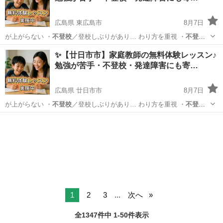
広島県 東広島市
8月7日
が上がらない ・
不登校
／登校しぶりがあり… わり方を重視 ・
不登
校
・発達障害のあるお… 学生／高校生 ・
不登校
／発達障害／勉強が…
広島
東広島市
育児
不登校
✨【廿日市市】家庭教師の無料体験レッスン♪
勉強が苦手・不登校・発達障害にも寄…
広島県 廿日市市
8月7日
が上がらない ・
不登校
／登校しぶりがあり… わり方を重視 ・
不登
校
・発達障害のあるお… 学生／高校生 ・
不登校
／発達障害／勉強が…
広島
廿日市市
育児
不登校
1
2
3
...
次へ
全1347件中 1-50件表示