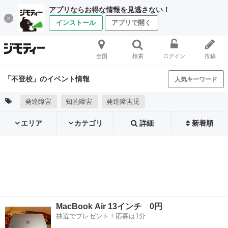
アプリならお得な情報を見逃さない！
インストール
アプリで開く
全国
検索
ログイン
投稿
「不登校」のイベント情報
人気キーワード
発達障害
知的障害
発達障害児
エリア
カテゴリ
詳細
新着順
MacBook Air 13インチ 0円
抽選でプレゼント！応募は1分