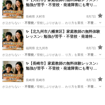
勉強が苦手・不登校・発達障害にも寄り…
長崎県 大村市
8月7日
が上がらない ・
不登校
／登校しぶりがあり… わり方を重視 ・
不登
校
・発達障害のあるお… 学生／高校生 ・
不登校
／発達障害／勉強が…
長崎
大村市
育児
不登校
✨【北九州市八幡東区】家庭教師の無料体験
レッスン♪ 勉強が苦手・不登校・発達特…
福岡県 北九州市
8月7日
が上がらない ・
不登校
／登校しぶりがあり… り方」を重視 ・
不登
校
・発達特性のあるお… 学生／高校生 ・
不登校
／発達障害／勉強が…
福岡
北九州市
育児
不登校
✨【長崎市】家庭教師の無料体験レッスン♪
勉強が苦手・不登校・発達障害にも寄り…
長崎県 長崎市
8月7日
が上がらない ・
不登校
／登校しぶりがあり… わり方を重視 ・
不登
校
・発達障害のあるお… 学生／高校生 ・
不登校
／発達障害／勉強が…
長崎
長崎市
育児
不登校