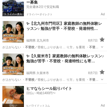
ー募集
完全週休2日で安定転職
Ad
ドライバーダイレクト
✨【北九州市門司区】家庭教師の無料体験レ
ッスン♪ 勉強が苦手・不登校・発達特性…
福岡県 北九州市
8月7日
が上がらない ・
不登校
／登校しぶりがあり… り方」を重視 ・
不登
校
・発達特性のあるお… 学生／高校生 ・
不登校
／発達障害／勉強が…
福岡
北九州市
育児
不登校
✨【久留米市】家庭教師の無料体験レッスン♪
勉強が苦手・不登校・発達特性にも寄…
福岡県 久留米市
8月7日
が上がらない ・
不登校
／登校しぶりがあり… り方」を重視 ・
不登
校
・発達特性のあるお… 学生／高校生 ・
不登校
／発達障害／勉強が…
福岡
久留米市
育児
不登校
ヒマならシール貼りバイト
日払い 時給1400円〜
Ad
ヒバライドットコム