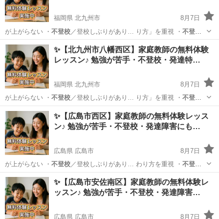
福岡県 北九州市
8月7日
が上がらない ・
不登校
／登校しぶりがあり… り方」を重視 ・
不登
校
・発達特性のあるお… 学生／高校生 ・
不登校
／発達障害／勉強が…
福岡
北九州市
育児
不登校
✨【北九州市八幡西区】家庭教師の無料体験
レッスン♪ 勉強が苦手・不登校・発達特…
福岡県 北九州市
8月7日
が上がらない ・
不登校
／登校しぶりがあり… り方」を重視 ・
不登
校
・発達特性のあるお… 学生／高校生 ・
不登校
／発達障害／勉強が…
福岡
北九州市
育児
不登校
✨【広島市西区】家庭教師の無料体験レッス
ン♪ 勉強が苦手・不登校・発達障害にも…
広島県 広島市
8月7日
が上がらない ・
不登校
／登校しぶりがあり… わり方を重視 ・
不登
校
・発達障害のあるお… 学生／高校生 ・
不登校
／発達障害／勉強が…
広島
広島市
育児
不登校
✨【広島市安佐南区】家庭教師の無料体験レ
ッスン♪ 勉強が苦手・不登校・発達障害…
広島県 広島市
8月7日