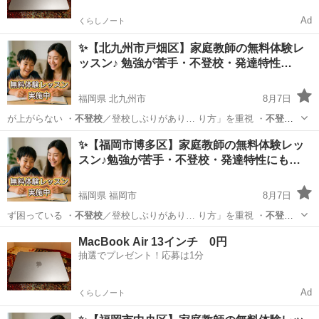
Ad
くらしノート
✨【北九州市戸畑区】家庭教師の無料体験レ
ッスン♪ 勉強が苦手・不登校・発達特性…
福岡県 北九州市
8月7日
が上がらない ・
不登校
／登校しぶりがあり… り方」を重視 ・
不登
校
・発達特性のあるお… 学生／高校生 ・
不登校
／発達障害／勉強が…
福岡
北九州市
育児
不登校
✨【福岡市博多区】家庭教師の無料体験レッ
スン♪勉強が苦手・不登校・発達特性にも…
福岡県 福岡市
8月7日
ず困っている ・
不登校
／登校しぶりがあり… り方」を重視 ・
不登
校
・発達特性のあるお… 学生／高校生 ・
不登校
／発達障害／勉強が…
福岡
福岡市
育児
不登校
MacBook Air 13インチ 0円
抽選でプレゼント！応募は1分
Ad
くらしノート