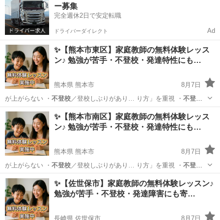
ー募集
完全週休2日で安定転職
Ad
ドライバーダイレクト
✨【熊本市東区】家庭教師の無料体験レッス
ン♪ 勉強が苦手・不登校・発達特性にも…
熊本県 熊本市
8月7日
が上がらない ・
不登校
／登校しぶりがあり… り方」を重視 ・
不登
校
・発達特性のあるお… 学生／高校生 ・
不登校
／発達障害／勉強が…
熊本
熊本市
育児
不登校
✨【熊本市南区】家庭教師の無料体験レッス
ン♪ 勉強が苦手・不登校・発達特性にも…
熊本県 熊本市
8月7日
が上がらない ・
不登校
／登校しぶりがあり… り方」を重視 ・
不登
校
・発達特性のあるお… 学生／高校生 ・
不登校
／発達障害／勉強が…
熊本
熊本市
育児
不登校
✨【佐世保市】家庭教師の無料体験レッスン♪
勉強が苦手・不登校・発達障害にも寄…
長崎県 佐世保市
8月7日