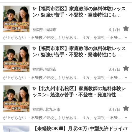
✨【福岡市西区】家庭教師の無料体験レッス
ン♪ 勉強が苦手・不登校・発達特性にも…
福岡県 福岡市
8月7日
が上がらない ・
不登校
／登校しぶりがあり… り方」を重視 ・
不登
校
・発達特性のあるお… 学生／高校生 ・
不登校
／発達障害／勉強が…
福岡
福岡市
育児
不登校
✨【福岡市東区】家庭教師の無料体験レッス
ン♪ 勉強が苦手・不登校・発達特性にも…
福岡県 福岡市
8月7日
が上がらない ・
不登校
／登校しぶりがあり… り方」を重視 ・
不登
校
・発達特性のあるお… 学生／高校生 ・
不登校
／発達障害／勉強が…
福岡
福岡市
育児
不登校
✨【北九州市若松区】家庭教師の無料体験レ
ッスン♪ 勉強が苦手・不登校・発達特性…
福岡県 北九州市
8月7日
が上がらない ・
不登校
／登校しぶりがあり… り方」を重視 ・
不登
校
・発達特性のあるお… 学生／高校生 ・
不登校
／発達障害／勉強が…
福岡
北九州市
育児
不登校
【未経験OK🚚】月収30万↑中型免許ドライバ