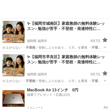
✨【福岡市城南区】家庭教師の無料体験レッ
スン♪ 勉強が苦手・不登校・発達特性に…
福岡県 福岡市
8月7日
が上がらない ・
不登校
／登校しぶりがあり… り方」を重視 ・
不登
校
・発達特性のあるお… 学生／高校生 ・
不登校
／発達障害／勉強が…
福岡
福岡市
育児
不登校
✨【福岡市早良区】家庭教師の無料体験レッ
スン♪ 勉強が苦手・不登校・発達特性に…
福岡県 福岡市
8月7日
が上がらない ・
不登校
／登校しぶりがあり… り方」を重視 ・
不登
校
・発達特性のあるお… 学生／高校生 ・
不登校
／発達障害／勉強が…
福岡
福岡市
育児
不登校
MacBook Air 13インチ 0円
抽選でプレゼント！応募は1分
Ad
くらしノート