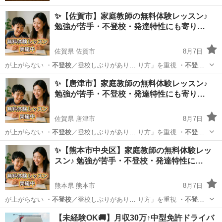
✨【佐賀市】家庭教師の無料体験レッスン♪
勉強が苦手・不登校・発達特性にも寄り…
佐賀県 佐賀市
8月7日
が上がらない ・
不登校
／登校しぶりがあり… り方」を重視 ・
不登
校
・発達特性のあるお… 学生／高校生 ・
不登校
／発達障害／勉強が…
佐賀
佐賀市
育児
不登校
✨【唐津市】家庭教師の無料体験レッスン♪
勉強が苦手・不登校・発達特性にも寄り…
佐賀県 唐津市
8月7日
が上がらない ・
不登校
／登校しぶりがあり… り方」を重視 ・
不登
校
・発達特性のあるお… 学生／高校生 ・
不登校
／発達障害／勉強が…
佐賀
唐津市
育児
不登校
✨【熊本市中央区】家庭教師の無料体験レッ
スン♪ 勉強が苦手・不登校・発達特性に…
熊本県 熊本市
8月7日
が上がらない ・
不登校
／登校しぶりがあり… り方」を重視 ・
不登
校
・発達特性のあるお… 学生／高校生 ・
不登校
／発達障害／勉強が…
熊本
熊本市
育児
不登校
【未経験OK🚚】月収30万↑中型免許ドライバ