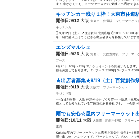
す！ 車がなくても、スーツケース1つで気軽に出店ができる！
キッチンカー残り１枠！大東市住道駅
開催日:9/12
大阪
大東市
住道駅
フリーマーケッ
キッチンカー
🗓 9月12日（土） 📍住道駅前 北側広場 🕙10:00〜1
を一緒に盛り上げてくださる出店者さんを募集しています😊 そ
エンズマルシェ
開催日:9/26
大阪
箕面市
箕面萱野駅
フリーマー
ブース
9月26日 10時〜15時 マルシェイベントを開催いたします
様も募集しております。 2mブース 3500円 3mブース 4500
★出店者募集★9/19（土）百貨創作
開催日:9/19
大阪
大阪市
フリーマーケット
手づくり市
⭐️⭐️百貨創作祭 大阪 神津神社手づくり市⭐️⭐️ ⭐️阪
戎としても知られている雰囲気のある神社です。 ⭐️会場 神津神社
雨でも安心☆屋内フリーマーケット
開催日:10/11
大阪
大阪市
駒川中野駅
フリーマ
露店
Kukaku屋内フリーマーケット出店者を募集中 毎年3〜4
掘り出し物、ハンドメイド、ワークショップ、占い、マッサージ