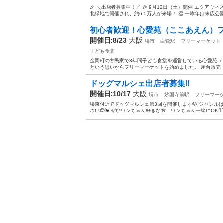
🎉 ＼出店者募集中！／ 🎉 9月12日（土）開催 エクアウ
北緑地で開催され、約6.5万人が来場！ 👏 一昨年は末広公
初心者歓迎！心愛苑（ここあえん）フリ
開催日:8/23
大阪
堺市
白鷺駅
フリーマーケット
子ども食堂
金岡町の古民家で3年間子ども食堂を運営している心愛苑
という思いからフリーマーケットを始めました。 屋台販売：
ドッグマルシェ出店者募集‼️
開催日:10/17
大阪
堺市
妙国寺前駅
フリーマー
堺東付近でドッグマルシェ第3回を開催します🐶 ジャンル
さい😊💓 ぜひワンちゃん好きな方、ワンちゃん一緒にOK🙆‍♀