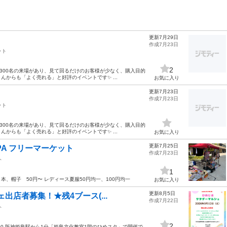
更新7月29日
作成7月23日
ット
2
約300名の来場があり、見て回るだけのお客様が少なく、購入目的
からも「よく売れる」と好評のイベントです✨ ...
お気に入り
更新7月23日
作成7月23日
ット
約300名の来場があり、見て回るだけのお客様が少なく、購入目的
からも「よく売れる」と好評のイベントです✨ ...
お気に入り
更新7月25日
PA フリーマーケット
作成7月23日
ト
1
、本、帽子 50円〜 レディース夏服50円均一、100円均一
お気に入り
更新8月5日
出店者募集！★残4ブース(...
作成7月22日
ト
2
6:00 阪神姫島駅から1分「姫島文化教室1階のひめスタ」で開催で