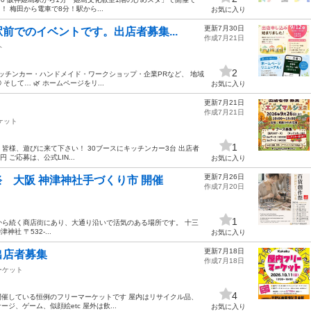
 梅田から電車で8分！駅から...
お気に入り
更新7月30日
前でのイベントです。出店者募集...
作成7月21日
ト
2
6:00 キッチンカー・ハンドメイド・ワークショップ・企業PRなど、 地域
して… 🌿 ホームページをリ...
お気に入り
更新7月21日
作成7月21日
ケット
1
。 皆様、遊びに来て下さい！ 30ブースにキッチンカー3台 出店者
円 ご応募は、公式LIN...
お気に入り
更新7月26日
祭 大阪 神津神社手づくり市 開催
作成7月20日
1
急十三駅から続く商店街にあり、大通り沿いで活気のある場所です。 十三
 〒532-...
お気に入り
更新7月18日
出店者募集
作成7月18日
ーケット
4
回開催している恒例のフリーマーケットです 屋内はリサイクル品、
、ゲーム、似顔絵etc 屋外は飲...
お気に入り