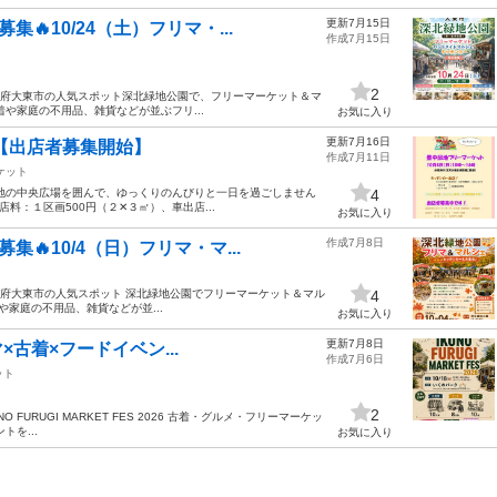
更新7月15日
🔥10/24（土）フリマ・...
作成7月15日
2
大阪府大東市の人気スポット深北緑地公園で、フリーマーケット＆マ
や家庭の不用品、雑貨などが並ぶフリ...
お気に入り
更新7月16日
地【出店者募集開始】
作成7月11日
ケット
地の中央広場を囲んで、ゆっくりのんびりと一日を過ごしません
4
店料：１区画500円（２✕３㎡）、車出店...
お気に入り
作成7月8日
集🔥10/4（日）フリマ・マ...
阪府大東市の人気スポット 深北緑地公園でフリーマーケット＆マル
4
家庭の不用品、雑貨などが並...
お気に入り
更新7月8日
マ×古着×フードイベン...
作成7月6日
ット
2
IKUNO FURUGI MARKET FES 2026 古着・グルメ・フリーマーケッ
を...
お気に入り