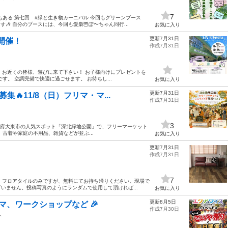
7
ある 第七回 #緑と生き物カーニバル 今回もグリーンブース
🎶 自分のブースには、今回も愛梟🦉ぽ〜ちゃん同行...
お気に入り
更新7月31日
開催！
作成7月31日
す？ お近くの皆様、遊びに来て下さい！ お子様向けにプレゼントを
。 空調完備で快適に過ごせます。 お待ちし...
お気に入り
更新7月31日
集🔥11/8（日）フリマ・マ...
作成7月31日
3
大阪府大東市の人気スポット「深北緑地公園」で、フリーマーケット
古着や家庭の不用品、雑貨などが並ぶ...
お気に入り
更新7月31日
作成7月31日
7
す。フロアタイルのみですが、無料にてお持ち帰りください。現場で
いません。投稿写真のようにランダムで使用して頂ければ...
お気に入り
更新8月5日
マ、ワークショップなど 🎉
作成7月30日
ト