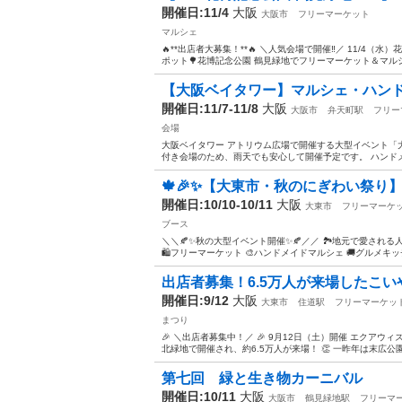
開催日:11/4
大阪
大阪市
フリーマーケット
マルシェ
🔥**出店者大募集！**🔥 ＼人気会場で開催‼️／ 11/4
ポット🌳花博記念公園 鶴見緑地でフリーマーケット＆マルシ
【大阪ベイタワー】マルシェ・ハンド
開催日:11/7-11/8
大阪
大阪市
弁天町駅
フリー
会場
大阪ベイタワー アトリウム広場で開催する大型イベント「
付き会場のため、雨天でも安心して開催予定です。 ハンドメ
🍁🎉✨【大東市・秋のにぎわい祭り】✨🎉🍁
開催日:10/10-10/11
大阪
大東市
フリーマーケ
ブース
＼＼🍂✨秋の大型イベント開催✨🍂／／ 🏞️地元で愛され
🛍️フリーマーケット 🎨ハンドメイドマルシェ 🚚グルメキッチ
出店者募集！6.5万人が来場したこ
開催日:9/12
大阪
大東市
住道駅
フリーマーケッ
まつり
🎉 ＼出店者募集中！／ 🎉 9月12日（土）開催 エクアウ
北緑地で開催され、約6.5万人が来場！ 👏 一昨年は末広公
第七回 緑と生き物カーニバル
開催日:10/11
大阪
大阪市
鶴見緑地駅
フリーマ