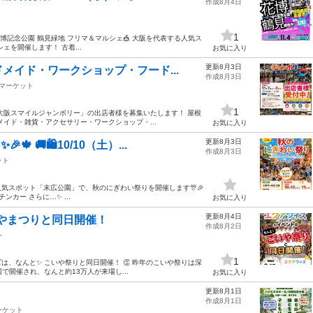
作成8月4日
1
（水）花博記念公園 鶴見緑地 フリマ＆マルシェ🎪 大阪を代表する人気ス
ェを開催します！ 古着...
お気に入り
更新8月3日
メイド・ワークショップ・フード...
作成8月3日
マーケット
1
大阪スマイルジャンボリー」の出店者様を募集いたします！ 屋根
イド・雑貨・アクセサリー・ワークショップ・...
お気に入り
更新8月3日
 🚚🛍️10/10（土）...
作成8月3日
ット
る人気スポット「末広公園」で、秋のにぎわい祭りを開催します🎊🎉
ンカー さらに…✨ ...
お気に入り
更新8月4日
いやまつりと同日開催！
作成8月2日
ト
1
ィズは、なんと✨ こいや祭りと同日開催！ 👏 昨年のこいや祭りは深
園で開催され、なんと約13万人が来場し...
お気に入り
更新8月1日
作成8月1日
ーケット