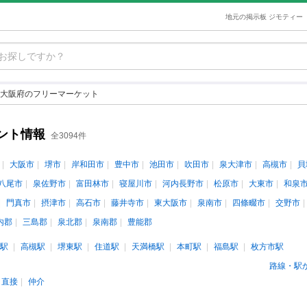
地元の掲示板 ジモティー
大阪府のフリーマーケット
ント情報
全3094件
大阪市
堺市
岸和田市
豊中市
池田市
吹田市
泉大津市
高槻市
貝
八尾市
泉佐野市
富田林市
寝屋川市
河内長野市
松原市
大東市
和泉
門真市
摂津市
高石市
藤井寺市
東大阪市
泉南市
四條畷市
交野市
内郡
三島郡
泉北郡
泉南郡
豊能郡
駅
高槻駅
堺東駅
住道駅
天満橋駅
本町駅
福島駅
枚方市駅
路線・駅
直接
仲介