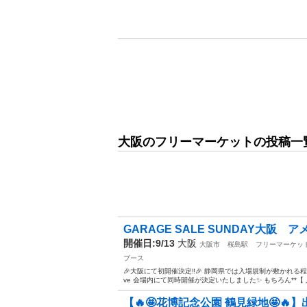
大阪のフリーマーケットの投稿一
GARAGE SALE SUNDAY大阪 
開催日:9/13
大阪
大阪市
桜島駅
フリーマーケッ
ブース
🎉大阪にて初開催決定‼️🎉 静岡県では入場規制が敷かれる程の人気フリ
ve 会場内にて同時開催が決定いたしました✨ もちろん**【 入
【🔥🤩花博記念公園 鶴見緑地🤩🔥】