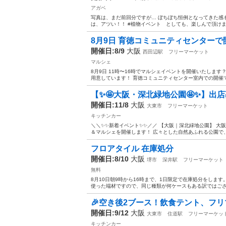
アガベ
写真は、まだ前回分ですが… ぼちぼち恒例となってきた感も
は、アツい！！ #植物イベント としても、楽しんで頂けます
8月9日 育徳コミュニティセンターで
開催日:8/9
大阪
西田辺駅
フリーマーケット
マルシェ
8月9日 11時〜16時でマルシェイベントを開催いたしま
用意しています！ 育徳コミュニティセンター室内での開催です
【✨🤩大阪・深北緑地公園🤩✨】出店募
開催日:11/8
大阪
大東市
フリーマーケット
キッチンカー
＼＼✨✨新着イベント✨✨／／ 【大阪｜深北緑地公園】 
＆マルシェを開催します！ 広々とした自然あふれる公園で、
フロアタイル 在庫処分
開催日:8/10
大阪
堺市
深井駅
フリーマーケット
無料
8月10日朝9時から16時まで、1日限定で在庫処分をしま
使った端材ですので、同じ種類が何ケースもある訳ではござ
🎉空き後2ブース！飲食テント、フリ
開催日:9/12
大阪
大東市
住道駅
フリーマーケッ
キッチンカー