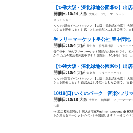
【✨🤩大阪・深北緑地公園🤩✨】出店募集
開催日:10/24
大阪
大東市
フリーマーケット
キッチンカー
＼＼✨✨新着イベント✨✨／／ 【大阪｜深北緑地公園】 
ルシェを開催します！ 広々とした自然あふれる公園で、古着
🌟フリーマーケット🌟公社 豊中団
開催日:10/4
大阪
豊中市
服部天神駅
フリーマー
毎年恒例、秋のフリーマーケット開催のお知らせです。 団
か？ ただ今出店者募集中です！ 開催日：10月4日（日） 出
【✨🤩大阪・深北緑地公園🤩✨】出店募
開催日:10/4
大阪
大東市
フリーマーケット
＼＼✨✨新着イベント✨✨／／ 【大阪｜深北緑地公園】 大
シェを開催します！ 自然あふれる広々とした公園で、 古着や
10/18(日) いくのパーク 音楽×フリ
開催日:10/18
大阪
大阪市
鶴橋駅
フリーマーケ
古着
📣 出店者募集開始！ 無人古着家Find me!! presents 🎪 
トが集まるマーケットイベントを開催します！ 一緒にイベント