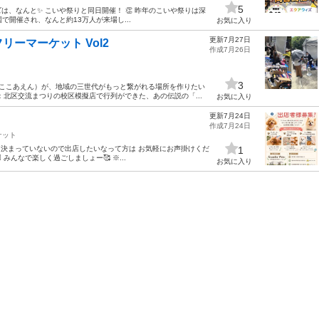
5
ィズは、なんと✨ こいや祭りと同日開催！ 👏 昨年のこいや祭りは深
園で開催され、なんと約13万人が来場し...
お気に入り
更新7月27日
ーマーケット Vol2
作成7月26日
3
（ここあえん）が、地域の三世代がもっと繋がれる場所を作りたい
北区交流まつりの校区模擬店で行列ができた、あの伝説の「...
お気に入り
更新7月24日
作成7月24日
ケット
は決まっていないので出店したいなって方は お気軽にお声掛けくだ
1
️ みんなで楽しく過ごしましょー🥰 ※...
お気に入り