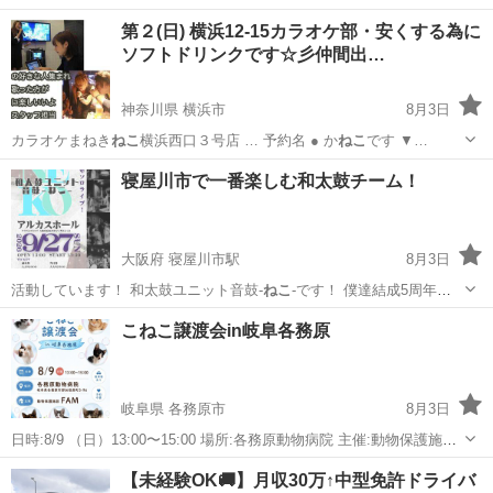
第２(日) 横浜12-15カラオケ部・安くする為に
ソフトドリンクです☆彡仲間出…
神奈川県 横浜市
8月3日
カラオケまねき
ねこ
横浜西口３号店 … 予約名 ● か
ねこ
です ▼…
神奈川
横浜市
その他
演歌
寝屋川市で一番楽しむ和太鼓チーム！
大阪府 寝屋川市駅
8月3日
活動しています！ 和太鼓ユニット音鼓‐
ねこ
‐です！ 僕達結成5周年の
イベントを…
大阪
寝屋川市
寝屋川市駅
コンサート/ショー
ねこ
こねこ譲渡会in岐阜各務原
岐阜県 各務原市
8月3日
日時:8/9 （日）13:00〜15:00 場所:各務原動物病院 主催:動物保護施設
FAM 🍀駐車場あり 🍀予約不要 かわいくて人懐っこい子猫がたくさ
岐阜
各務原市
その他
動物
【未経験OK🚚】月収30万↑中型免許ドライバ
ん参加します！ 保護猫をお迎えすることをお考えの方 是非会いに来て