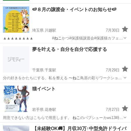
🍉８月の譲渡会・イベントのお知らせ🍉
埼玉県 川越駅
7月30日
▲▲▲▲▲▲▲▲ #
ねこ
かつ#保護猫譲渡会#保護猫カフェ#
里親…
埼玉
川越市
川越駅
その他
ステラタウン
夢を叶える・自分を自分で応援する
千葉県 千葉駅
7月29日
分の好きをかたちにする、私を整える 〜
ねこ
鳥居の彩りワークショッ
プ〜」 ​概要…
千葉
千葉市
千葉駅
ワークショップ
ねこ
猫イベント
岩手県 花巻駅
7月27日
用意できない方はこちらで用意します。
ねこ
のバブシューカws13時か
ら14時半位…
岩手
花巻市
花巻駅
その他
毛糸
【未経験OK🚚】月収30万↑中型免許ドライバ