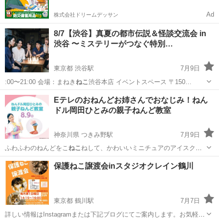
Ad
株式会社ドリームデッサン
8/7【渋谷】真夏の都市伝説＆怪談交流会 in
渋谷 〜ミステリーがつなぐ特別…
東京都 渋谷駅
7月9日
:00〜21:00 会場：まねき
ねこ
渋谷本店 イベントスペース 〒150…
東京
渋谷区
渋谷駅
その他
怪談
Eテレのおねんどお姉さんでおなじみ！ねん
ドル岡田ひとみの親子ねんど教室
神奈川県 つきみ野駅
7月9日
ふわふわのねんどをこ
ねこ
ねして、かわいいミニチュアのアイスク
リ…
神奈川
相模原市
つきみ野駅
ワークショップ
会場
保護ねこ譲渡会inスタジオクレイン鶴川
東京都 鶴川駅
7月7日
詳しい情報はInstagramまたは下記ブログにてご案内します。お気軽に