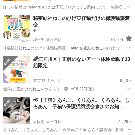
詳しい情報はInstagramまたは下記ブログにてご案内します。お気軽に
お問い合わせください。 nekoniongaesi@gmail.com ameblo
東京
町田市
鶴川駅
地域/お祭り
ねこ
秘密結社ねこのひげ♡仔猫だけの保護猫譲渡
http://ameblo.jp/happycats20...
会
埼玉県 新河岸駅
6月7日
【秘密結社
ねこ
のひげ☆保護猫譲渡… anto 秘密結社
ねこ
のひげ でご
覧いた…
埼玉
川越市
新河岸駅
その他
公民館
🌈江戸川区｜正解のないアート体験🎨親子10
組限定
東京都 江戸川区
8月3日
世界に1匹だけの
ねこ
をつくろう！🐱 📍8月22日(土) …
東京
江戸川区
ワークショップ
アート
📢【子猫】あんこ、くりあん、くろあん、し
ろあん 子猫's保護猫譲渡会参加のお知…
大阪府 天王寺駅
7月29日
くりあん、くろあん、しろあん 保護
ねこ
の家 さんの譲渡会に参加し