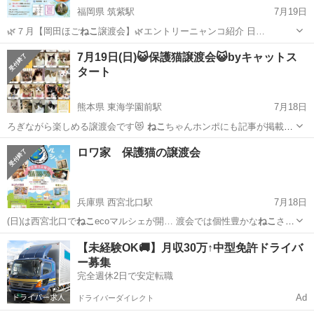
福岡県 筑紫駅
7月19日
🌿７月【岡田ほご
ねこ
譲渡会】🌿エントリーニャンコ紹介 日…
福岡
筑紫野市
筑紫駅
展示会
ねこ
7月19日(日)😺保護猫譲渡会😺byキャットス
タート
熊本県 東海学園前駅
7月18日
ろぎながら楽しめる譲渡会です😻
ねこ
ちゃんホンポにも記事が掲載さ
れています…
熊本
熊本市
東海学園前駅
その他
会場
ロワ家 保護猫の譲渡会
兵庫県 西宮北口駅
7月18日
(日)は西宮北口で
ねこ
ecoマルシェが開… 渡会では個性豊かな
ねこ
さん
たちが大集合！…
兵庫
西宮市
西宮北口駅
その他
ねこ
【未経験OK🚚】月収30万↑中型免許ドライバ
ー募集
完全週休2日で安定転職
Ad
ドライバーダイレクト