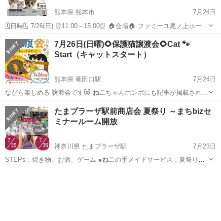
熊本県 熊本市
7月24日
🗓️日時🗓️ 7/26(日) ⏰11:00～15:00⏰ 🏠会場🏠 ファミーユ尾ノ上ホール
熊本市東区尾ノ上3-1-12 🅿️あり ★可愛い子猫、成猫が多数参加します
熊本
熊本市
その他
ホール
7月26日(日曜)🌻保護猫譲渡会🌻Cat 🐾
🐈 ★来場予約不要 ★見学のみOK🙆‍♀️ ★猫...
Start（キャットスタート）
熊本県 竜田口駅
7月24日
ながら楽しめる 譲渡会です😻
ねこ
ちゃんホンポにも記事が掲載されて
ます✌…
熊本
熊本市
竜田口駅
その他
会場
たまプラーザ駅前商店会 夏祭り ～まちbizセ
ミナールーム開放
神奈川県 たまプラーザ駅
7月23日
STEPs：焼き物、お酒、ゲーム ●
ねこ
の手メイドサービス：夏祭りに
ぴったり！…
神奈川
横浜市
たまプラーザ駅
地域/お祭り
夏祭り