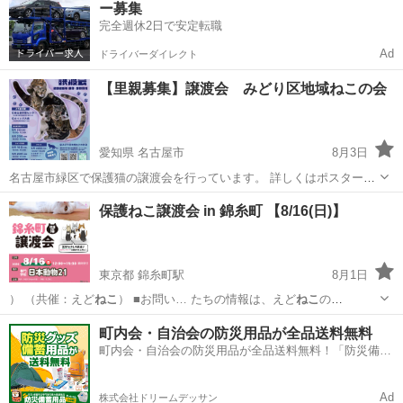
ー募集
く...
完全週休2日で安定転職
Ad
ドライバーダイレクト
【里親募集】譲渡会 みどり区地域ねこの会
愛知県 名古屋市
8月3日
名古屋市緑区で保護猫の譲渡会を行っています。 詳しくはポスターを
ご覧ください。 Instagram、ホームページでも確認いただけます。 カ
愛知
名古屋市
その他
ねこ
保護ねこ譲渡会 in 錦糸町 【8/16(日)】
インズ大高は猫との触れ合いはケージ越しになります。 生涯学習セン
ターでは直接猫を抱っ...
東京都 錦糸町駅
8月1日
） （共催：えど
ねこ
） ■お問い… たちの情報は、えど
ねこ
の
Instagra…
東京
墨田区
錦糸町駅
地域/お祭り
ねこ
町内会・自治会の防災用品が全品送料無料
町内会・自治会の防災用品が全品送料無料！「防災備蓄
用品ドットコム」
Ad
株式会社ドリームデッサン