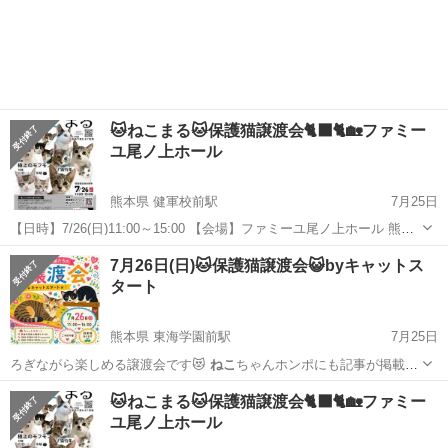
ます✨ …
大阪
大阪市
天王寺駅
その他
ねこ
🐱ねこまる🐱保護猫譲渡会🐈‍⬛🐈🏡ファミー
ユ尾ノ上ホール
熊本県 健軍校前駅
7月25日
【日時】7/26(日)11:00～15:00 【会場】ファミーユ尾ノ上ホール 熊本
市東区尾ノ上3-1-12 🅿️あり ★可愛い子猫、成猫が多数参加します ★来
熊本
熊本市
健軍校前駅
その他
ホール
7月26日(日)🐱保護猫譲渡会😺byキャットス
場予約不要 ★見学のみOK🙆‍♀️ ★猫初心者でも、トラ...
タート
熊本県 東海学園前駅
7月25日
ろぎながら楽しめる譲渡会です😻
ねこ
ちゃんホンポにも記事が掲載さ
れています…
熊本
熊本市
東海学園前駅
その他
会場
🐱ねこまる🐱保護猫譲渡会🐈‍⬛🐈🏡ファミー
ユ尾ノ上ホール