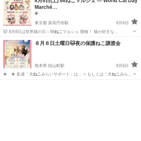
8月8日(土) 88ねこマルシェ — World Cat Day
Marché…
東京都 新高円寺駅
8月6日
🐱 8月8日は世界猫の日｜88
ねこ
マルシェ 開催！ 猫が好きな…
東京
杉並区
新高円寺駅
地域/お祭り
８月８日土曜日🐱夜の保護ねこ譲渡会
熊本県 段山町駅
8月6日
🍀 🍀 私達「犬
ねこ
みらいサポート」は… = もしくは「犬
ねこ
みらい
サポート」で…
熊本
熊本市
段山町駅
その他
ねこ