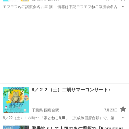
モフモフ
ねこ
譲渡会名古屋 猫… 情報は下記モフモフ
ねこ
譲渡会名古屋
ブログ… #地域猫 #さくら
ねこ
#tnr #里親… 親募集中 #猫 #
ねこ
#殺処
愛知
名古屋市
御器所駅
その他
ねこ
分ゼロ #… 飼おう #モフモフ
ねこ
譲渡会名古屋 #ペ…
8／２２（土）二胡サマーコンサート♪
千葉県 国府台駅
7月23日
8／22（土）１８時〜 「家と
ねこ
🐈‍⬛」（京成線国府台駅）で、第２
回 …
千葉
市川市
国府台駅
コンサート/ショー
サマー
避暑地として人気のあの場所で『Karuizawa