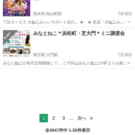
熊本県 段山町駅
7月16日
丁目９ー２５ 犬
ねこ
みらいサポート初の… 🍀 🍀 私達「犬
ねこ
みら
いサポート」は… = もしくは「犬
ねこ
みらいサポート」で…
熊本
熊本市
段山町駅
その他
Instagram
みなとねこ＊浜松町・芝大門＊ミニ譲渡会
東京都 大門駅
7月16日
みなと
ねこ
が毎月定期開催して… ご予約はみなと
ねこ
のHPよりお願い
し… たちの様子はみなと
ねこ
の各種SNSもご覧… 込書類一式はみなと
東京
港区
大門駅
その他
会場
ねこ
HPよりダウンロー… :00までにみなと
ねこ
のHPやFaceb…
1
2
3
...
次へ
全3647件中 1-50件表示