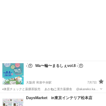
お問い合わせください。 nekoniongaesi@gmail.com ameblo
東京
町田市
鶴川駅
地域/お祭り
ねこ
http://ameblo.jp/happycats201...
- ̗̀ ⍤⃝ Wa〜輪〜まるしぇvol.8 - ̗̀ ⍤⃝
大阪府 和泉中央駅
7月7日
▪️体質チェックと薬膳茶販売 あか
ねこ
漢方薬膳舎 @akaneko.ka…
大阪
和泉市
和泉中央駅
ワークショップ
温活
DaysMarket in東京インテリア松本店