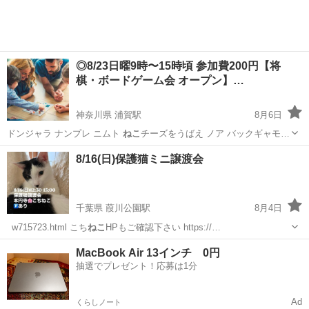
◎8/23日曜9時〜15時頃 参加費200円【将
棋・ボードゲーム会 オープン】…
神奈川県 浦賀駅
8月6日
ドンジャラ ナンプレ ニムト
ねこ
チーズをうばえ ノア バックギャモ…
神奈川
横須賀市
浦賀駅
その他
ゲーム
8/16(日)保護猫ミニ譲渡会
千葉県 葭川公園駅
8月4日
_w715723.html こち
ねこ
HPもご確認下さい https://…
千葉
千葉市
葭川公園駅
その他
MacBook Air 13インチ 0円
抽選でプレゼント！応募は1分
Ad
くらしノート