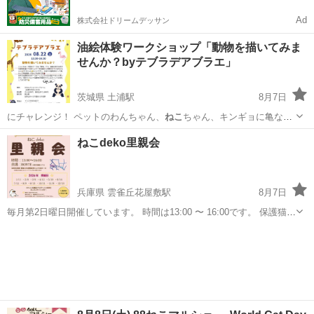
Ad
株式会社ドリームデッサン
油絵体験ワークショップ「動物を描いてみま
せんか？byテブラデアブラエ」
茨城県 土浦駅
8月7日
にチャレンジ！ ペットのわんちゃん、
ねこ
ちゃん、キンギョに亀な
ど、お好きな動物…
茨城
土浦市
土浦駅
ワークショップ
動物
ねこdeko里親会
兵庫県 雲雀丘花屋敷駅
8月7日
毎月第2日曜日開催しています。 時間は13:00 〜 16:00です。 保護猫さ
んの里親会です。 保護猫さんを参加させたい方はホームページよりエ
兵庫
川西市
雲雀丘花屋敷駅
その他
ねこ
ントリーお願いします。 里親希望の方は参加費無料です。 参加猫ち
ゃ...