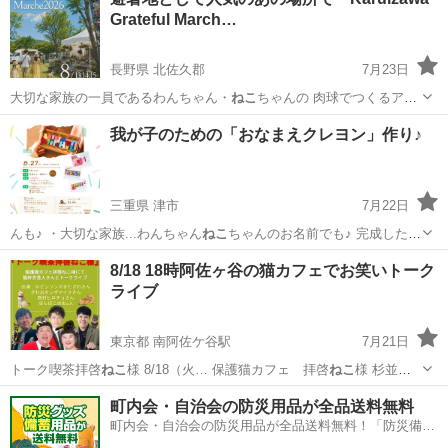
Grateful March…
長野県 北佐久郡
7月23日
大切な家族の一員であるわんちゃん・
ねこ
ちゃんの 肉球でつくるアー
トのワーク…
長野
北佐久郡
ワークショップ
わんちゃん
我が子のための「おなまえクレヨン」作り♪
三重県 津市
7月22日
んも♪ ・大切な家族...わんちゃん
ねこ
ちゃんのお名前でも♪ 完成した
ク…
三重
津市
ワークショップ
妊婦
8/18 18時阿佐ヶ谷の猫カフェでお笑いトーク
ライブ
東京都 南阿佐ケ谷駅
7月21日
トーク喫茶拝啓
ねこ
様 8/18（火… 保護猫カフェ 拝啓
ねこ
様 杉並区
阿佐谷南… 護猫カフェ 拝啓
ねこ
様でトークライブ✨… 前とトーク喫
東京
杉並区
南阿佐ケ谷駅
ワークショップ
ねこ
町内会・自治会の防災用品が全品送料無料
茶拝啓
ねこ
様とご記載の上 ご…
町内会・自治会の防災用品が全品送料無料！「防災備蓄
用品ドットコム」