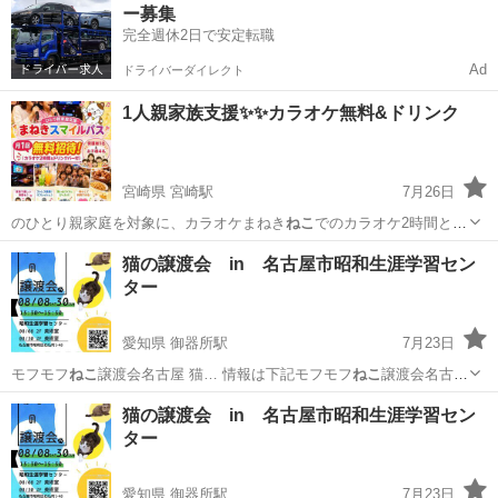
ー募集
完全週休2日で安定転職
Ad
ドライバーダイレクト
1人親家族支援✨✨カラオケ無料&ドリンク
宮崎県 宮崎駅
7月26日
のひとり親家庭を対象に、カラオケまねき
ねこ
でのカラオケ2時間とド
リンクバーを月に…
宮崎
宮崎市
宮崎駅
その他
ひとり親家庭
猫の譲渡会 in 名古屋市昭和生涯学習セン
ター
愛知県 御器所駅
7月23日
モフモフ
ねこ
譲渡会名古屋 猫… 情報は下記モフモフ
ねこ
譲渡会名古屋
ブログ… #地域猫 #さくら
ねこ
#tnr #里親… 親募集中 #猫 #
ねこ
#殺処
愛知
名古屋市
御器所駅
その他
ねこ
猫の譲渡会 in 名古屋市昭和生涯学習セン
分ゼロ #… 飼おう #モフモフ
ねこ
譲渡会名古屋 #ペ…
ター
愛知県 御器所駅
7月23日