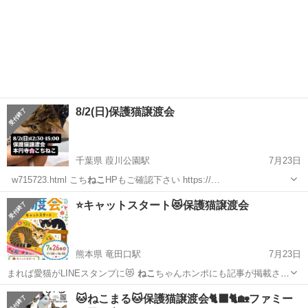
8/2(日)保護猫譲渡会
千葉県 葭川公園駅
7月23日
_w715723.html こち
ねこ
HPもご確認下さい https://…
千葉
千葉市
葭川公園駅
その他
駐車場
⭐️キャットスタート😻保護猫譲渡会
熊本県 竜田口駅
7月23日
まれば愛猫がLINEスタンプに😻
ねこ
ちゃんホンポにも記事が掲載され
てます✌…
熊本
熊本市
竜田口駅
その他
会場
🐱ねこまる🐱保護猫譲渡会🐈‍⬛🐈🏡ファミー