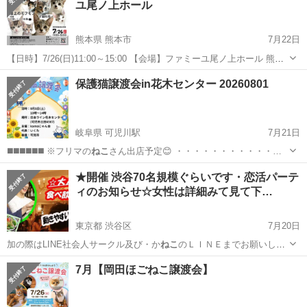
ユ尾ノ上ホール
熊本県 熊本市
7月22日
【日時】7/26(日)11:00～15:00 【会場】ファミーユ尾ノ上ホール 熊本
市東区尾ノ上3-1-12 🅿️あり ★可愛い子猫、成猫が多数参加します ★来
熊本
熊本市
その他
ホール
保護猫譲渡会in花木センター 20260801
場予約不要 ★見学のみOK🙆‍♀️ ★猫初心者でも、トラ...
岐阜県 可児川駅
7月21日
️◼️◼️◼️◼️◼️◼️ ※フリマの
ねこ
さん出店予定😊 ・・・・・・・・・・・…
岐阜
可児市
可児川駅
その他
会場
★開催 渋谷70名規模ぐらいです・恋活パーテ
ィのお知らせ☆女性は詳細みて見て下…
東京都 渋谷区
7月20日
加の際はLINE社会人サークル及び・か
ねこ
のＬＩＮＥまでお願いしま
す ※ …
東京
渋谷区
その他
会場
7月【岡田ほごねこ譲渡会】