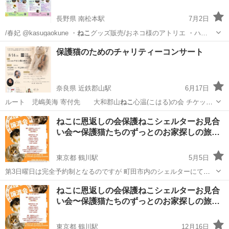
長野県 南松本駅
7月2日
/春妃 @kasugaokune ・
ねこ
グッズ販売/おネコ様のアトリエ ・ハ…
長野
松本市
南松本駅
ワークショップ
保護猫のためのチャリティーコンサート
奈良県 近鉄郡山駅
6月17日
ルート 児嶋美海 寄付先 大和郡山
ねこ
心温(こはる)の会 チケッ
ト 前…
奈良
大和郡山市
近鉄郡山駅
コンサート/ショー
ねこに恩返しの会保護ねこシェルターお見合
い会〜保護猫たちのずっとのお家探しの旅…
チャリティー
東京都 鶴川駅
5月5日
第3日曜日は完全予約制となるのですが 町田市内のシェルターにてお
見合い会をしたいなと 思います。 今回は仔猫の季節到来ということで
東京
町田市
鶴川駅
展示会
ねこ
ねこに恩返しの会保護ねこシェルターお見合
臨時開催させていただきます。 ⭐️完全予約制⭐️ お時間 ９時〜13時く
い会〜保護猫たちのずっとのお家探しの旅…
らい ①9時〜...
東京都 鶴川駅
12月16日