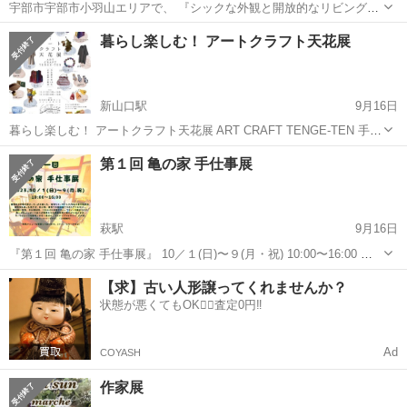
宇部市宇部市小羽山エリアで、 『シックな外観と開放的なリビングが
ある平家』が完成しました。 ＼ 見学会場の設計ポイント ／ ■ 板張り
山口
宇部市
展示会
会場
暮らし楽しむ！ アートクラフト天花展
の勾配天井と空調効率をアップさせるシーリングファン ■ 三角アーチ
の出入...
新山口駅
9月16日
暮らし楽しむ！ アートクラフト天花展 ART CRAFT TENGE-TEN 手仕
事作品18名の作品展示販売 11／ 11(土) 11時〜16時 12(日) 10時〜15時
山口
山口市
新山口駅
展示会
さをり織り
第１回 亀の家 手仕事展
［会場］ KDDI維新ホー...
萩駅
9月16日
『第１回 亀の家 手仕事展』 10／１(日)〜９(月・祝) 10:00〜16:00 着
物をテーマにした作品の展示販売会。 着物地を使った手さげ、和小
山口
萩市
萩駅
展示会
古民家
【求】古い人形譲ってくれませんか？
物、着物でも普段着でも合うアクセサリー、陶磁器、写真、手仕事材
状態が悪くてもOK🙆‍♀️査定0円‼️
料、こだわ...
Ad
COYASH
作家展