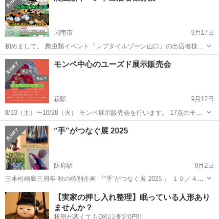
周南市
9月17日
初めまして。 爬虫類イベント『レプタイルゾーン山口』の出店者様募
集です。プロショップ様、ブリーダー様、グッズクリエイター様、大
山口
周南市
展示会
爬虫類
モンペ中心のユーズド展示販売会
募集です。是非ホームページで詳細をご確認ください。 ⬛︎概要 爬虫類
好きが集う即売会イベ...
萩駅
9月12日
9/13（土）〜10/28（火） モンペ展示販売会を行います。 17点のモン
ペや、リメイクトップスをご用意。 キッズダンサーのために作ったキ
山口
萩市
萩駅
展示会
駐車場
“手”がつなぐ展 2025
ッズ用モンペや、 イベントの企画のファッションショーで使われたモ
ンペ、 ユーズドモン...
防府駅
9月2日
三本松画廊三周年 秋の特別企画 『“手”がつなぐ展 2025 』 １０／４
(土)〜１３(月) ７日(火)休み アートカフェ・アートギャラリー 三本松
山口
山口市
防府駅
展示会
アート
【実家の押し入れ整理】眠っている人形あり
画廊（山口市下小鯖3350） https://www.faceboo...
ませんか？
状態が悪くてもOK🙆‍♀️査定0円‼️