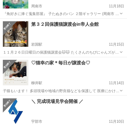
周南市
11月18日
『角好きに捧ぐ蒐集部屋』 子たぬきのパン ２階ギャラリー (周南市 鹿
野上1260) 11／23(木)〜12／24(日) 10:00〜17:00 月・火・水曜日休み
山口
周南市
展示会
第３２回保護猫譲渡会in帝人会館
岩国駅
11月15日
１１月２６日日曜日の保護猫譲渡会🐱🐱 たくさんのちびにゃんズが参
加します❣️❣️❣️ 写真以外の子も会場に来る予定です😊 みんな過酷なお外
山口
岩国市
岩国駅
展示会
会場
♡猫幸の家＊毎日が譲渡会♡
で生まれ… 心を痛めた保護主さんが治療飼育して大切に育ててきまし
た。 新しい家族...
柳井駅
11月14日
子猫もいます！ 多頭現場や地域の野良猫などを保護して 医療にかけ、
里親さまを探す『個人』ボランティア親子です。 譲渡には譲渡条件、
山口
柳井市
柳井駅
展示会
野良猫
＼ 完成現場見学会開催 ／
譲渡費用(実際に発生した医療費などのご負担)があり 譲渡契約書にサ
インをしていただいてお...
宇部市
11月10日