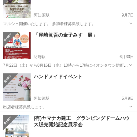
阿知須駅
9月7日
マルシェ開催いたします。 参加者様募集致します。
山口
山口市
阿知須駅
展示会
作家
「尾崎眞吾の金子みすゞ展」
防府駅
6月30日
7月22日（土）から8月16日（水）10時から17時にイオンタウン防府1F
特設会場で「尾崎眞吾の金子みすゞ展」童謡詩人 金子みすゞの詩
山口
防府市
防府駅
展示会
npo
ハンドメイドイベント
に イラストレーター尾崎眞吾さんの絵を合わせた作品200点を展示。
優しい絵と憩いのひととき...
阿知須駅
5月9日
出店者様募集致します。
山口
山口市
阿知須駅
展示会
ハンドメイド
(有)ヤマナカ建工 グランピングドームハウ
ス販売開始記念展示会