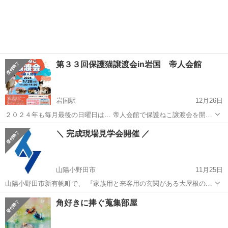
第３３回保護猫譲渡会in岩国 帝人会館
岩国駅
12月26日
２０２４年も毎月最後の日曜日は… 帝人会館で保護ねこ譲渡会を開催
します♪ １回目は1月28日（日）１１時から！ 里親さまとのご縁を待
山口
岩国市
岩国駅
展示会
猫ちゃん
＼ 完成現場見学会開催 ／
つ、たくさんの保護猫ちゃんたちが参加します。 初めて猫を家族に迎
える方も… 先住猫ちゃ...
山陽小野田市
11月25日
山陽小野田市新有帆町で、 『家族用と来客用の玄関がある大屋根の
家』が完成しました。 ＼ 見学会場の設計ポイント ／ ■ 室内の用途に
山口
山陽小野田市
展示会
会場
角好きに捧ぐ蒐集部屋
合わせて設置した高窓と地窓の演出効果とは！？ ■ タイプが異なる2
種類のカウ...