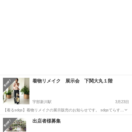
亀の家(萩市椿) ///// 詳細 //////////////////////////////////////// ［入場無料］ 百
山口
萩市
萩駅
展示会
SDGs
貨店...
着物リメイク 展示会 下関大丸１階
宇部新川駅
3月23日
【着るsdgs】着物リメイクの展示販売のお知らせです。 sdgsてらすさ
んと山陽ニットさん主催 4月2日～11日まで、下関大丸1階関門ステー
山口
宇部市
宇部新川駅
展示会
sdgs
出店者様募集
ジ（エスカレーター脇）にて、留袖パンツや着物シャツなどの展示販
売をします...