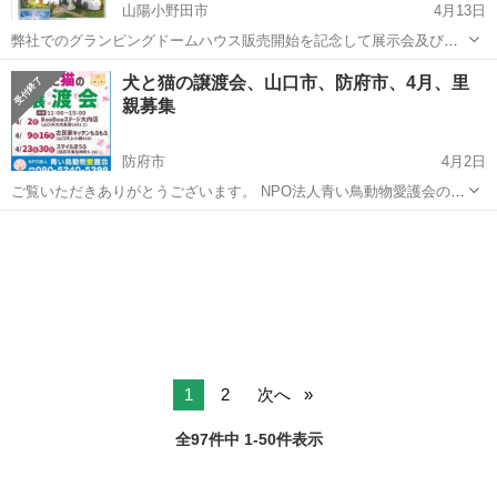
山陽小野田市
4月13日
弊社でのグランピングドームハウス販売開始を記念して展示会及びキ
ャンペーンを開催します。 割引キャンペーンを行いますので奮ってお
山口
山陽小野田市
展示会
テント
犬と猫の譲渡会、山口市、防府市、4月、里
越しください。 また事業者様向けにも販売しています。 グランピング
親募集
ドームハウスと...
防府市
4月2日
ご覧いただきありがとうございます。 NPO法人青い鳥動物愛護会の開
催する猫と犬の譲渡会が画像の場所と日時であります。 保護された猫
山口
防府市
展示会
動物愛護
と犬は常に迎えてくださるご家族を待っています。 ご検討のご家族が
おられましたら、この機会に...
1
2
次へ
全97件中 1-50件表示