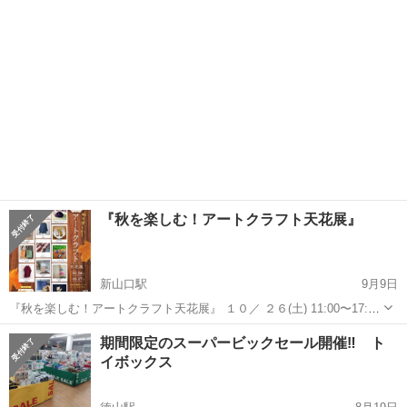
『秋を楽しむ！アートクラフト天花展』
新山口駅
9月9日
『秋を楽しむ！アートクラフト天花展』 １０／ ２６(土) 11:00〜17:00
２７(日) 10:00〜15:00 KDDI 維新ホール メインスタジオ (山口市小郡
山口
山口市
新山口駅
展示会
さをり織り
期間限定のスーパービックセール開催‼️ ト
令和一丁目１番１号 ...
イボックス