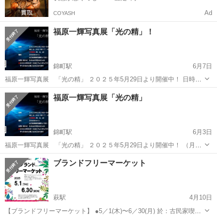
Ad
COYASH
福原一輝写真展「光の精」！
錦町駅
6月7日
福原一輝写真展 「光の精」 ２０２５年5月29日より開催中！ 日時
2025年5月29日～6月8日 AM１０：00～PM１７：00 入場無料
山口
周南市
錦町駅
展示会
写真展
福原一輝写真展「光の精」
※休廊日（月、火、水） 場所 子たぬきのパン ２階
山口県周...
錦町駅
6月3日
福原一輝写真展 「光の精」 ２０２５年5月29日より開催中！⁡ （月、
火、水）は⁡休廊日です。お間違えないように💦 日時 2025年5月29日
山口
周南市
錦町駅
展示会
写真展
ブランドフリーマーケット
～6月8日 AM１０：00～PM１７：00 入場無料 ※休廊日
（月、...
萩駅
4月10日
【ブランドフリーマーケット】 ●5／1(木)〜6／30(月) 於：古民家喫茶