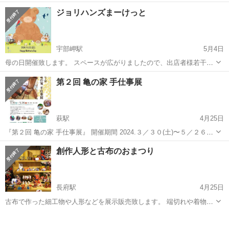
10時−16時 ２０日 (土) 10時−16時 ...
山口
下関市
長府駅
展示会
苔玉
ジョリハンズまーけっと
宇部岬駅
5月4日
母の日開催致します。 スペースが広がりましたので、出店者様若干募
集させて頂きます。 ハンドメイド以外にも手作りスウィーツ等も募集
山口
宇部市
宇部岬駅
展示会
母の日
第２回 亀の家 手仕事展
です。
萩駅
4月25日
『第２回 亀の家 手仕事展』 開催期間 2024.３／３０(土)〜５／２６
(日) 10:00〜16:00 ※不定休ですので、SNSをチェックしてお出かけく
山口
萩市
萩駅
展示会
とんぼ玉
創作人形と古布のおまつり
ださい 昨年秋に続き２回目の手仕事展を行います。 布作品、木工品...
長府駅
4月25日
古布で作った細工物や人形などを展示販売致します。 端切れや着物も
少し販売します。 写真は熊本での展示会の写真になります。
山口
下関市
長府駅
展示会
古布