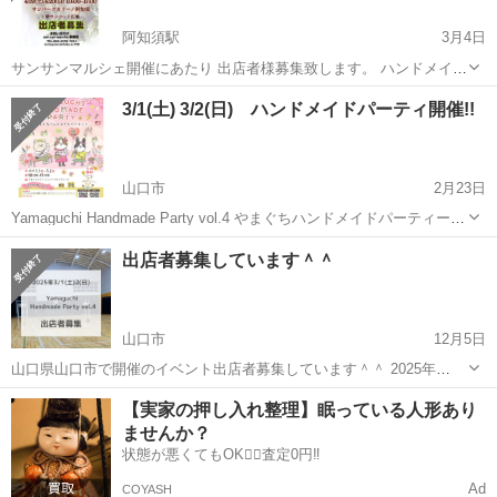
阿知須駅
3月4日
サンサンマルシェ開催にあたり 出店者様募集致します。 ハンドメイド
作品、セレクト品 お菓子等販売品募集致します。 ハンドメイド初心者
山口
山口市
阿知須駅
展示会
ハンドメイド
3/1(土) 3/2(日) ハンドメイドパーティ開催!!
様 是非トライしてみて下さい。
山口市
2月23日
Yamaguchi Handmade Party vol.4 やまぐちハンドメイドパーティー
3/1(土) 3/2(日) 10:00-15:00 第4回目の開催です! アクセサリーや布小
山口
山口市
展示会
ハンドメイド
出店者募集しています＾＾
物などの ハンド...
山口市
12月5日
山口県山口市で開催のイベント出店者募集しています＾＾ 2025年
3/1(土)3/2(日) 10:00-15:00 Yamaguchi Handmade Party vol.4 やまぐ
山口
山口市
展示会
ハンドメイド
【実家の押し入れ整理】眠っている人形あり
ちハンドメイドパーティー ...
ませんか？
状態が悪くてもOK🙆‍♀️査定0円‼️
Ad
COYASH