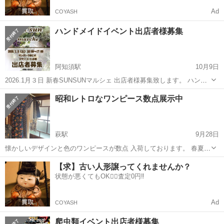
Ad
COYASH
ハンドメイドイベント出店者様募集
阿知須駅
10月9日
2026.1月３日 新春SUNSUNマルシェ 出店者様募集致します。 ハンド
メイド作品 セレクト品 手作りお菓子 その他お問い合わせ下さいま
山口
山口市
阿知須駅
展示会
ハンドメイド
昭和レトロなワンピース数点展示中
せ。
萩駅
9月28日
懐かしいデザインと色のワンピースが数点 入荷しております。 春夏〜
秋冬 サイズはSサイズになります。 今後もワンピース増やしていく
山口
萩市
萩駅
展示会
レトロ
【求】古い人形譲ってくれませんか？
予定です。
状態が悪くてもOK🙆‍♀️査定0円‼️
Ad
COYASH
爬虫類イベント出店者様募集