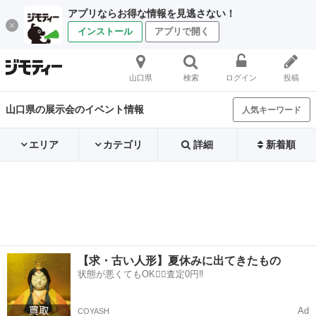
アプリならお得な情報を見逃さない！
インストール
アプリで開く
山口県
検索
ログイン
投稿
山口県の展示会のイベント情報
人気キーワード
エリア
カテゴリ
詳細
新着順
【求・古い人形】夏休みに出てきたもの
状態が悪くてもOK🙆‍♀️査定0円‼️
Ad
COYASH