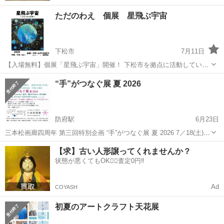
ただのわえ 個展 星飛ぶ宇宙
下松市
7月11日
【入場無料】個展「星飛ぶ宇宙」開催！ 下松市を拠点に活動している
宇宙絵画家 ただのわえ です。 このたび、令和8年度 下松市芸術家活
山口
下松市
展示会
個展
“手”がつなぐ展 夏 2026
動支援事業 に選んでいただき、9月に個展を開催することになりまし
た。 今年...
防府駅
6月23日
三本松画廊四周年 第三回特別企画 “手”がつなぐ展 夏 2026 7／18(土)～
26(日) 12:00~17:00 ※7／21(火)は休み アートカフェ・アートギャラリ
山口
山口市
防府駅
展示会
会場
【求】古い人形譲ってくれませんか？
ー 三本松画廊 (山口市下小鯖3350) h...
状態が悪くてもOK🙆‍♀️査定0円‼️
Ad
COYASH
初夏のアートクラフト天花展