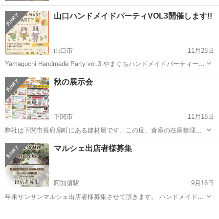
山口ハンドメイドパーティVOL3開催します!!
山口市
11月28日
Yamaguchi Handmade Party vol.3 やまぐちハンドメイドパーティー
11/30(土) 12/1(日) 10:00-15:00 今週末開催いたします。 アクセサリ
山口
山口市
展示会
ハンドメイド
秋の展示会
ーや布小物などの ハ...
下関市
11月18日
弊社は下関市長府扇町にある建材屋です。この度、倉庫の在庫整理に
つき、いろいろな商品を特価でご案内していきます！ これを機にみな
山口
下関市
展示会
ドローン
マルシェ出店者様募集
さんに会社名だけでも覚えていただけたらなと思います！よろしくお
願いします！ １１月２２日(...
阿知須駅
9月16日
年末サンサンマルシェ出店者様募集させて頂きます。 ハンドメイド、
セレクト、お菓子系など
山口
山口市
阿知須駅
展示会
マルシェ