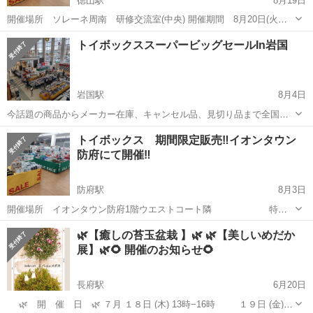
徳山駅
8月19日
開催場所 ソレーネ周南 研修交流室(中央) 開催期間 8月20日(火曜
日) 10時~19時 8月21日(水曜日) 10時~19時 8月22日(木曜
山口
周南市
徳山駅
展示会
会場
トイボックススーパービッグセールIn岩国
日) 10時~1...
岩国駅
8月4日
今話題の商品からメーカー在庫、キャンセル品、見切り品まで全国よ
り集めました。あらゆる商品を低価格で。期間限定のスーパーディス
山口
岩国市
岩国駅
展示会
会場
トイボックス 期間限定販売‼️イオンタウン
カウント! 場所・岩国市民文化会館1階展示室 日時・8月6日（火）〜8
防府にて開催‼️
月7日（水） 10:00...
防府駅
8月3日
開催場所 イオンタウン防府1階ウエストコート隣 特設
会場(マックスバリュ様前) 期間 8月3日(土曜日)10時~19時
山口
防府市
防府駅
展示会
会場
🌿【癒しの苔玉盆栽 】🌿 🌿【美しいめだか
8月4日(日曜日)10時~16時 今話題の商品からメーカー在
展】🌿🌻 開催のお知らせ🌻
庫、...
長府駅
6月20日
🌿 開 催 日 🌿 ７月 １８日 (木) 13時−16時 １９日 (金)