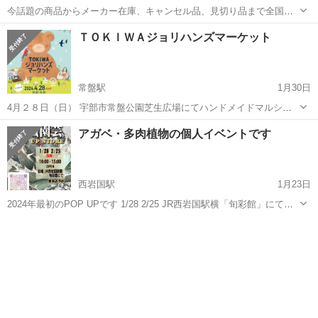
今話題の商品からメーカー在庫、キャンセル品、見切り品まで全国よ
り集めました。 あらゆる商品を低価格で！！期間限定のスーパーディ
山口
長門市
長門市駅
展示会
フォーム
ＴＯＫＩＷＡジョリハンズマーケット
スカウント。 開催場所 ラポールゆや コミュニティホール 開催時
間 4月3日(水曜日) 10時...
常盤駅
1月30日
4月２８日（日） 宇部市常盤公園芝生広場にてハンドメイドマルシェ
開催致します。 開催にあたりハンドメイド作家様募集致します。 キッ
山口
宇部市
常盤駅
展示会
ハンドメイド
アガベ・多肉植物の個人イベントです
チンカーも募集致します。 お問い合わせお待ちしております。
西岩国駅
1月23日
2024年最初のPOP UPです 1/28 2/25 JR西岩国駅横「旬彩館」にて
POP UP STOREやってます^ ^ 10.00 - 15.00 要来店予約 （予約受付は
山口
岩国市
西岩国駅
展示会
アガベ
STORE当日の11時まで）...