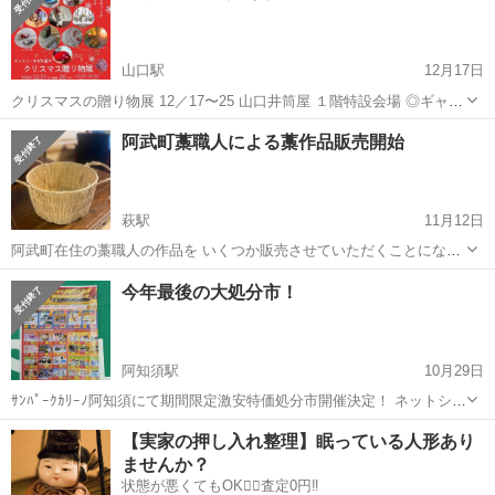
山口駅
12月17日
クリスマスの贈り物展 12／17〜25 山口井筒屋 １階特設会場 ◎ギャラ
リーまねき猫や 主催 Facebookイベントページ
山口
山口市
山口駅
展示会
ページ
阿武町藁職人による藁作品販売開始
https://www.facebook.com/share/17QBHBraif/
萩駅
11月12日
阿武町在住の藁職人の作品を いくつか販売させていただくことになり
ました。 すべて手作業のため、1点ものになります。 また、宝珠飾り
山口
萩市
萩駅
展示会
今年最後の大処分市！
のオーダーも受付中です。 手間と時間と魂を込めて作られた作品。 量
産化された効率重視の作品...
阿知須駅
10月29日
ｻﾝﾊﾟｰｸｶﾘｰﾉ阿知須にて期間限定激安特価処分市開催決定！ ネットショ
ップやSNSで話題の商品を集めました！実物を見て、触って、すぐ買
山口
山口市
阿知須駅
展示会
会場
【実家の押し入れ整理】眠っている人形あり
える！皆様のご来店心よりお待ちいたします。 場所・ｻﾝﾊﾟｰｸｶﾘｰﾉ阿知
ませんか？
須 ...
状態が悪くてもOK🙆‍♀️査定0円‼️