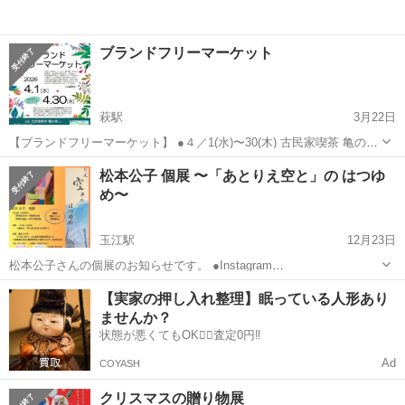
ブランドフリーマーケット
萩駅
3月22日
【ブランドフリーマーケット】 ●４／1(水)〜30(木) 古民家喫茶 亀の家
(萩市大字椿2150)
山口
萩市
萩駅
展示会
古民家
松本公子 個展 〜「あとりえ空と」の はつゆ
め〜
玉江駅
12月23日
松本公子さんの個展のお知らせです。 ●Instagram
https://www.instagram.com/smilemap_yamaguchi ●Facebook
山口
萩市
玉江駅
展示会
個展
【実家の押し入れ整理】眠っている人形あり
https://www.facebook.com/pr...
ませんか？
状態が悪くてもOK🙆‍♀️査定0円‼️
Ad
COYASH
クリスマスの贈り物展