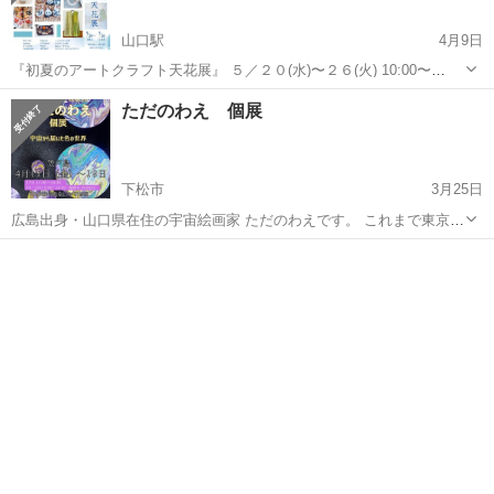
山口駅
4月9日
『初夏のアートクラフト天花展』 ５／２０(水)〜２６(火) 10:00〜
18:30（最終日16:00まで） 会場：山口井筒屋 １階特設会場 (山口市中
山口
山口市
山口駅
展示会
クラフト
ただのわえ 個展
市町３番３号 TEL083-902-1111) https://www....
下松市
3月25日
広島出身・山口県在住の宇宙絵画家 ただのわえです。 これまで東京・
大阪をはじめ、広島・山口・鳥取・熊本・北海道・沖縄など全国を巡
山口
下松市
展示会
個展
りながら個展や出展をしてきました。 そしてこの度、パリジャポニカ
展への入選や、国際...