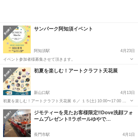
サンパーク阿知須イベント
阿知須駅
4月23日
イベント参加者様募集させて頂きます。
山口
山口市
阿知須駅
展示会
初夏を楽しむ！アートクラフト天花展
新山口駅
4月13日
初夏を楽しむ！アートクラフト天花展 ６／ １５(土) 10:00〜17:00 １
６(日) 10:00〜16:00 KDDI 維新ホール 自由通路 (山口市小郡令和一丁
山口
山口市
新山口駅
展示会
工房
ジモティーを見たお客様限定‼️Dove洗顔フォ
目１番１号 新山口駅北口直結...
ームプレゼント‼️ラポールゆやで…
長門市駅
4月1日