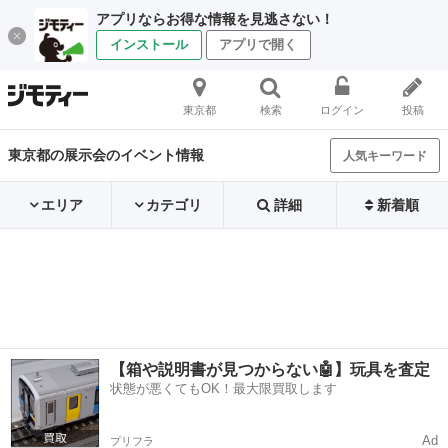
アプリならお得な情報を見逃さない！
インストール
アプリで開く
東京都
検索
ログイン
投稿
東京都の展示会のイベント情報
人気キーワード
エリア
カテゴリ
詳細
新着順
【箱や説明書が見つからない🤖】玩具を査定
状態が悪くてもOK！最大限買取します
Ad
プリフラ