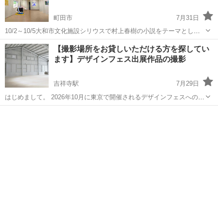
町田市
7月31日
10/2～10/5大和市文化施設シリウスで村上春樹の小説をテーマとした
作品展を開催します。 「カンガルー日和」「スプートニクの恋人」
東京
町田市
展示会
作品展
【撮影場所をお貸しいただける方を探してい
「ノルウェイの森」「1Q84」作品となりますが アートに興味がある方
ます】デザインフェス出展作品の撮影
は勿論、文学好き特に...
吉祥寺駅
7月29日
はじめまして。 2026年10月に東京で開催されるデザインフェスへの出
展に向けて、新作家具の撮影を行うため、撮影場所をお貸しいただけ
東京
武蔵野市
吉祥寺駅
展示会
謝礼
る方を探しております。 現在作品が完成してきており、作品の雰囲気
に合う空間で撮影したいと...