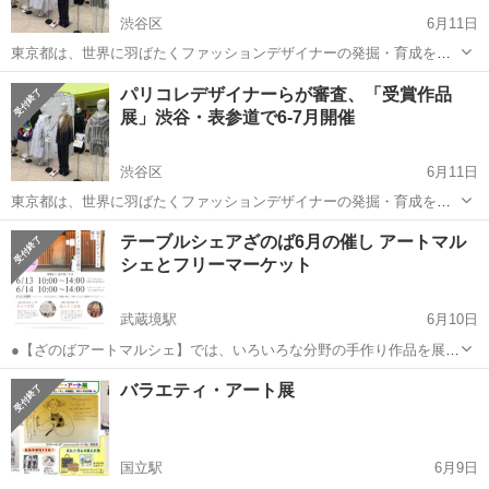
渋谷区
6月11日
東京都は、世界に羽ばたくファッションデザイナーの発掘・育成を目
的に、都内在住・在学の学生を対象とした「Next Fashion Designer of
東京
渋谷区
展示会
作品展
パリコレデザイナーらが審査、「受賞作品
Tokyo」と、都内在住・在学・在勤の学生やアマチュアデザイナーを対
展」渋谷・表参道で6-7月開催
象に...
渋谷区
6月11日
東京都は、世界に羽ばたくファッションデザイナーの発掘・育成を目
的に、都内在住・在学の学生を対象とした「Next Fashion Designer of
東京
渋谷区
展示会
作品展
テーブルシェアざのば6月の催し アートマル
Tokyo」と、都内在住・在学・在勤の学生やアマチュアデザイナーを対
シェとフリーマーケット
象に...
武蔵境駅
6月10日
●【ざのばアートマルシェ】では、いろいろな分野の手作り作品を展示
販売します。 6月の出展は、ビーズアクセサリ・布小物、アロマ鑑
東京
武蔵野市
武蔵境駅
展示会
ざのば
バラエティ・アート展
定、着物生地小物、数秘占い・ハンドメイド小物、めだかすくいほか
縁日もの等が並びます。ココロおどる...
国立駅
6月9日