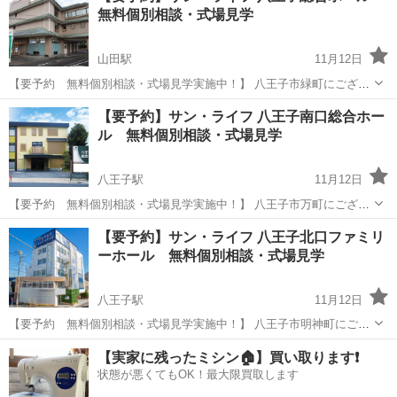
無料個別相談・式場見学
山田駅
11月12日
【要予約 無料個別相談・式場見学実施中！】 八王子市緑町にござい
ますサン・ライフ 八王子総合ホールにて予約制の無料個別相談、式場
東京
八王子市
山田駅
展示会
ホール
【要予約】サン・ライフ 八王子南口総合ホー
見学を実施しております。 施設をよく知るスタッフが個別の事前相
ル 無料個別相談・式場見学
談、式場をご案内いたします。ご...
八王子駅
11月12日
【要予約 無料個別相談・式場見学実施中！】 八王子市万町にござい
ますサン・ライフ 八王子南口総合ホールにて予約制の無料個別相談、
東京
八王子市
八王子駅
展示会
ホール
【要予約】サン・ライフ 八王子北口ファミリ
式場見学を実施しております。 施設をよく知るスタッフが個別の事前
ーホール 無料個別相談・式場見学
相談、式場をご案内いたします...
八王子駅
11月12日
【要予約 無料個別相談・式場見学実施中！】 八王子市明神町にござ
いますサン・ライフ 八王子北口ファミリーホールにて予約制の無料個
東京
八王子市
八王子駅
展示会
【実家に残ったミシン🏠】買い取ります❗️
別相談、式場見学を実施しております。 施設をよく知るスタッフが個
状態が悪くてもOK！最大限買取します
別の事前相談、式場をご案内い...