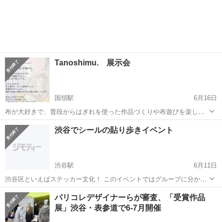
Tanoshimu. 展示会
国領駅
6月16日
布が大好きで、普段からはぎれを使った作品づくりや布遊びを楽しん
でいます。 趣味で続けていた作品たちに、ご縁があり展示の機会をい
東京
調布市
国領駅
展示会
会場
渋谷でシールの貼り歩きイベント
ただくことになりました。 私は講師でも作家でもありません。 布が好
きな一人として...
渋谷駅
6月11日
渋谷区といえばステッカー文化！ このイベントではグループに分かれ
て、特定の渋谷のカフェを巡って交流を深めながらもお店でステッカ
東京
千代田区
渋谷駅
展示会
パリコレデザイナーらが審査、「受賞作品
ーを集めて貼り歩きの交流会を開催します！新たな学生と交流会がで
展」渋谷・表参道で6-7月開催
きます！ぜひ参加して頂きたいですよ...