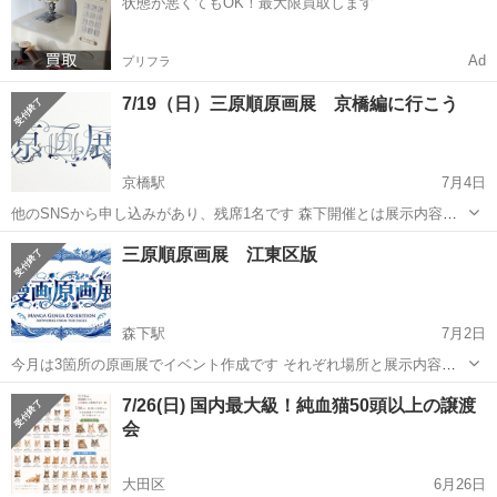
状態が悪くてもOK！最大限買取します
ご購入下さい 7/...
Ad
プリフラ
7/19（日）三原順原画展 京橋編に行こう
京橋駅
7月4日
他のSNSから申し込みがあり、残席1名です 森下開催とは展示内容が
違うのでご注意下さい 今回は京橋で開催される三原順原画展のお誘い
東京
中央区
京橋駅
展示会
会場
三原順原画展 江東区版
です。 見学後にお時間あればお茶しながら漫画のお話し出来れば良
いなと思いま...
森下駅
7月2日
今月は3箇所の原画展でイベント作成です それぞれ場所と展示内容が
違います 先ずは江東区森下で開催される三原順原画展のお誘いです。
東京
江東区
森下駅
展示会
会場
7/26(日) 国内最大級！純血猫50頭以上の譲渡
見学後にお時間あればお茶しながら漫画のお話し出来れば良いなと思
会
いますが、終了時間未定...
大田区
6月26日