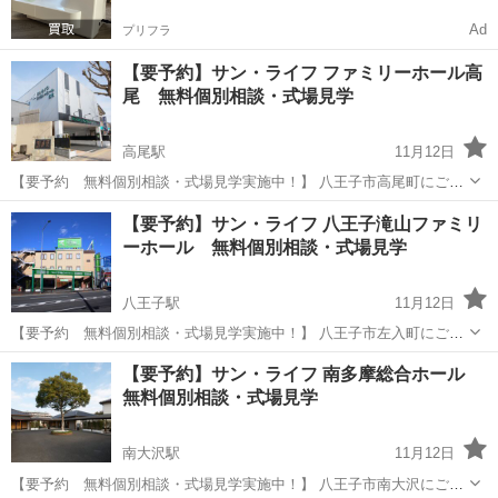
Ad
プリフラ
【要予約】サン・ライフ ファミリーホール高
尾 無料個別相談・式場見学
高尾駅
11月12日
【要予約 無料個別相談・式場見学実施中！】 八王子市高尾町にござ
いますサン・ライフ ファミリーホール高尾にて予約制の無料個別相
東京
八王子市
高尾駅
展示会
ファミリー
【要予約】サン・ライフ 八王子滝山ファミリ
談、式場見学を実施しております。 施設をよく知るスタッフが個別の
ーホール 無料個別相談・式場見学
事前相談、式場をご案内いたしま...
八王子駅
11月12日
【要予約 無料個別相談・式場見学実施中！】 八王子市左入町にござ
いますサン・ライフ 八王子滝山ファミリーホールにて予約制の無料個
東京
八王子市
八王子駅
展示会
ファミリー
【要予約】サン・ライフ 南多摩総合ホール
別相談、式場見学を実施しております。 施設をよく知るスタッフが個
無料個別相談・式場見学
別の事前相談、式場をご案内い...
南大沢駅
11月12日
【要予約 無料個別相談・式場見学実施中！】 八王子市南大沢にござ