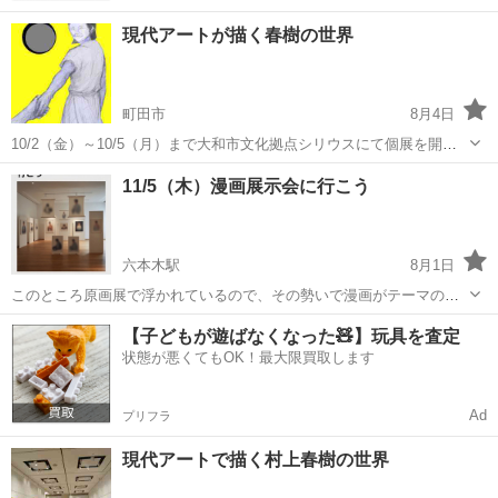
現代アートが描く春樹の世界
町田市
8月4日
10/2（金）～10/5（月）まで大和市文化拠点シリウスにて個展を開催
します。 村上春樹の小説を題材に、tosiが感じたイメージを描画と立
東京
町田市
展示会
個展
11/5（木）漫画展示会に行こう
体造形で表現します。 絵を見るのが好きな方は勿論、小説好き特に村
上春樹のファンなら...
六本木駅
8月1日
このところ原画展で浮かれているので、その勢いで漫画がテーマのお
誘いです 日程 11/5（木）午後２時頃集合 展示 少女漫画インフィニ
東京
港区
六本木駅
展示会
漫画
【子どもが遊ばなくなった🧸】玩具を査定
ティ 萩尾望都×山岸涼子×大和和紀 3人展 場所 国立新美術
状態が悪くてもOK！最大限買取します
館 （六本木）...
Ad
プリフラ
現代アートで描く村上春樹の世界