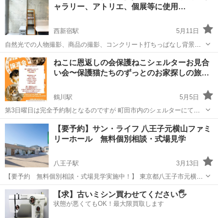
ャラリー、アトリエ、個展等に使用…
西新宿駅
5月11日
自然光での人物撮影、商品の撮影、コンクリート打ちっぱなし背景、
写真撮影・youtube動画撮影・配信、雑誌、映像、宣材撮影等、物撮
東京
新宿区
西新宿駅
展示会
個展
ねこに恩返しの会保護ねこシェルターお見合
り、幅広い撮影が可能です。 また、ギャラリー、個展、物販、POP
い会〜保護猫たちのずっとのお家探しの旅…
UP、ワークショップ等にも...
鶴川駅
5月5日
第3日曜日は完全予約制となるのですが 町田市内のシェルターにてお
見合い会をしたいなと 思います。 今回は仔猫の季節到来ということで
東京
町田市
鶴川駅
展示会
ねこ
【要予約】サン・ライフ 八王子元横山ファミ
臨時開催させていただきます。 ⭐️完全予約制⭐️ お時間 ９時〜13時く
リーホール 無料個別相談・式場見学
らい ①9時〜...
八王子駅
3月13日
【要予約 無料個別相談・式場見学実施中！】 東京都八王子市元横山
町にございますサン・ライフ 八王子元横山ファミリーホールでは、予
東京
八王子市
八王子駅
展示会
ファミリー
【求】古いミシン買わせてください🖐️
約制の無料個別相談・式場見学を承っております。 施設を熟知したス
状態が悪くてもOK！最大限買取します
タッフが、葬儀に関するご相談...