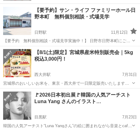
【要予約】サン・ライフ ファミリーホール日
野本町 無料個別相談・式場見学
日野駅
11月12日
【要予約 無料個別相談・式場見学実施中！】 日野市日野本町にござ
いますサン・ライフ ファミリーホール日野本町にて予約制の無料個別
東京
日野市
日野駅
展示会
【8/1(土)限定】宮城県産米特別販売会｜5kg
相談、式場見学を実施しております。 施設をよく知るスタッフが個別
税込3,000円！
の事前相談、式場をご案内いた...
西大井駅
7月31日
宮城県のおいしいお米を、東京・西大井で一日限定販売いたします！
🌾 宮城県産ひとめぼれ 5kg 税込2800円 🌾 宮城県産ササニシキ
東京
品川区
西大井駅
展示会
お米
🚩2026日本初出展🚩韓国の人気アーチスト
5kg 税込3,000円 🌾 宮城県産まなむすめ 5kg 税込2.200円 🌾 玄...
Luna Yang さんのイラスト…
目黒駅
7月23日
韓国の人気アーチスト“Luna Yangさん”の絵に囲まれながら音楽とcafe
を楽しむ【Luna's Gallery Cafe】が、東京で1日限りのポップアップオ
東京
品川区
目黒駅
展示会
Cafe
ープン!! 普段はソウルでしか見られない「BTSドローイング...