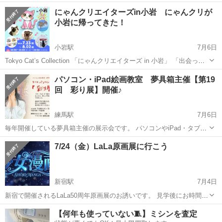
時 7/29 17時～20時 世界のエッセンスで私をもっと自由に、もっと私
東京
新宿区
新宿御苑前駅
展示会
水着
にゃんクリエイターズin小岩 にゃんクリが
らしく。 自分を解放して楽しまな...
小岩に帰ってきた！
小岩駅
7月6日
Tokyo Cat’s Collection 「にゃんクリエイターズ in 小岩」 「出会った
その瞬間、あなたの“運命の猫作品”が待っている。」 猫を愛するクリ
東京
江戸川区
小岩駅
展示会
クリエイターズ
パソコン・iPad絵画教室 夢具箱主催【第19
エイターたちが集う、期間限定のアート＆クラフトマーケッ...
回 彩り展】開催♪
練馬駅
7月6日
毎年開催している夢具箱主催の展示会です。 パソコンやiPad・タブレ
ット端末を使用して描いた講師や生徒の絵画・イラスト作品、グッズ
東京
練馬区
練馬駅
展示会
会場
7/24（金）LaLa原画展に行こう
やアニメーションなども展示しております。 【使用ソフト】 クリップ
スタジオ・...
新宿駅
7月4日
新宿で開催されるLaLa50周年原画展のお誘いです。 見学後にお時間あ
ればお茶しながら漫画のお話し出来れば良いなと思いますが、終了時
東京
渋谷区
新宿駅
展示会
会場
【何年も使っていない🧵】ミシンを査定
間未定の為、お茶会は自由参加です 原画展のチケットは各自集合前に