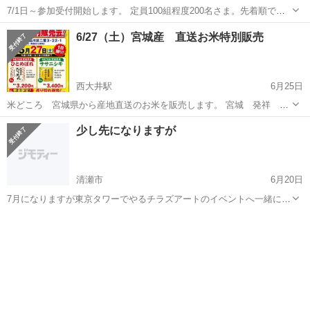
7/1日～参加受付開始します。 定員100組程度200名さま。先着順で完
全予約制です。 遠方のご家族さまにはオンライン譲渡会で対応出来ま
東京
大田区
展示会
会場
6/27（土）宮城産 直送お米特別販売
す。 主催者さまのInstagramをご確認の上、ホームページ最下部のお
問い合...
西大井駅
6月25日
米どころ 宮城県から産地直送のお米を販売します。 宮城 発祥 ヒ
トメボレ 宮城の名米 ササニシキ をたくさん持って行きますので是非
東京
品川区
西大井駅
展示会
お米
少し先になりますが
この機会をお見逃しなく。
清瀬市
6月20日
7月になりますが東京タワーでやるチラズアートのイベントへ一緒に行
ける方は居ませんか？ 男女問いませんので気軽に連絡下さい。恐らく
東京
清瀬市
展示会
夜あたりになりますが何時まで入場出来るかは詳しく調べてませんが
宜しくお願いします ※曜日...