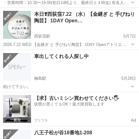
・営業時間：10:30〜19:00(初日14時より、最終日１４時迄) 有名人気
作家の版画から、独自の視点で集めた現代作家や小物等、バラエティ
東京
国立市
国立駅
展示会
バラエティ
本日❣️西荻窪7.22 （水）【金継ぎ と 手びねり
に富んだ内容です。 総勢１６名の作家作品を展示しています。(販売等
陶芸】 1DAY Open…
により変動します...
西荻窪駅
6月7日
2026.7.22 WED 【金継ぎ と 手びねり陶芸】 1DAY Openアトリエ 第3
回開催します❣️ 場所は西荻窪北口神明通りの 栗八工房舎さん 【最新
東京
杉並区
西荻窪駅
展示会
金継ぎ
車出してくれる人探し中
の空き状況】 オープンアトリエですが、 11:30〜 15:...
梅島駅
5月28日
助けて下さい。
東京
足立区
梅島駅
展示会
【求】古いミシン買わせてください🖐️
状態が悪くてもOK！最大限買取します
Ad
プリフラ
八王子松が谷18番地1-208