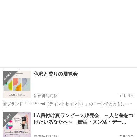
色彩と香りの展覧会
新宿御苑前駅
7月14日
新ブランド「Tint Scent（ティントセイント）」のローンチとともに、
プロダクトの香りと世界観を体感していただける展覧会を開催いたし
東京
新宿区
新宿御苑前駅
展示会
展覧会
LA買付け夏ワンピース販売会 ～人と差をつ
ます。 "香りの雫に色を宿す" 3つの”雫”の香りを展示。 ご予約不要...
けたいあなたへ～ 婚活・ヌン活・デー…