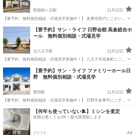
聖蹟桜ヶ丘駅
11月12日
【要予約 無料個別相談・式場見学実施中！】 多摩市関戸にございま
すサン・ライフ ファミリーホール聖蹟桜ヶ丘にて予約制の無料個別相
東京
多摩市
聖蹟桜ヶ丘駅
展示会
【要予約】サン・ライフ 日野会館 高倉総合ホ
談、式場見学を実施しております。 施設をよく知るスタッフが個別の
ール 無料個別相談・式場見学
事前相談、式場をご案内いたし...
北八王子駅
11月12日
【要予約 無料個別相談・式場見学実施中！】 八王子市高倉町にござ
いますサン・ライフ 日野会館 高倉総合ホールにて予約制の無料個別相
東京
八王子市
北八王子駅
展示会
【要予約】サン・ライフ ファミリーホール日
談、式場見学を実施しております。 施設をよく知るスタッフが個別の
野 無料個別相談・式場見学
事前相談、式場をご案内いた...
豊田駅
11月12日
【要予約 無料個別相談・式場見学実施中！】 日野市多摩平にござい
ますサン・ライフ ファミリーホール日野にて予約制の無料個別相談、
東京
日野市
豊田駅
展示会
ファミリー
【何年も使っていない🧵】ミシンを査定
式場見学を実施しております。 施設をよく知るスタッフが個別の事前
状態が悪くてもOK！最大限買取します
相談、式場をご案内いたします...
Ad
プリフラ