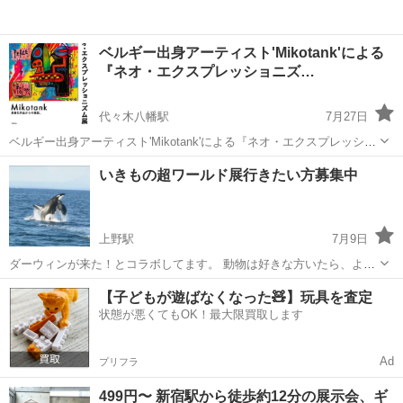
ベルギー出身アーティスト'Mikotank'による
『ネオ・エクスプレッショニズ…
代々木八幡駅
7月27日
ベルギー出身アーティスト'Mikotank'による『ネオ・エクスプレッショ
ニズム展』を、渋谷区元代々木町のギャラリー8ランドにて開催しま
東京
渋谷区
代々木八幡駅
展示会
いきもの超ワールド展行きたい方募集中
す。 ポップな色彩とデザインからなる絵画を中心に、オブジェも含め
て複数展示。ひとつ...
上野駅
7月9日
ダーウィンが来た！とコラボしてます。 動物は好きな方いたら、よか
ったら一緒に行きませんか？ 僕としては、7月中に行けたら良いなと
東京
台東区
上野駅
展示会
アメ横
【子どもが遊ばなくなった🧸】玩具を査定
思ってます。 もし、時間に余裕があったら、アメ横、上野動物園を回
状態が悪くてもOK！最大限買取します
りたいなと思います。 詳細はチャ...
Ad
プリフラ
499円〜 新宿駅から徒歩約12分の展示会、ギ