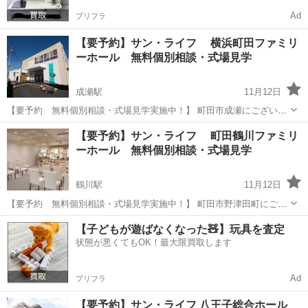
Ad
プリフラ
【要予約】サン・ライフ 横浜町田ファミリ
ーホール 無料個別相談・式場見学
成瀬駅
11月12日
【要予約 無料個別相談・式場見学実施中！】 町田市成瀬にございま
すサン・ライフ 横浜町田ファミリーホールにて予約制の無料個別相
東京
町田市
成瀬駅
展示会
ファミリー
【要予約】サン・ライフ 町田鶴川ファミリ
談、式場見学を実施しております。 施設をよく知るスタッフが個別の
ーホール 無料個別相談・式場見学
事前相談、式場をご案内いたしま...
鶴川駅
11月12日
【要予約 無料個別相談・式場見学実施中！】 町田市野津田町にござ
いますサン・ライフ 町田鶴川ファミリーホールにて予約制の無料個別
東京
町田市
鶴川駅
展示会
ファミリー
【子どもが遊ばなくなった🧸】玩具を査定
相談、式場見学を実施しております。 施設をよく知るスタッフが個別
状態が悪くてもOK！最大限買取します
の事前相談、式場をご案内いた...
Ad
プリフラ
【要予約】サン・ライフ 八王子総合ホール