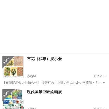
みでワー...
布花（和布）展示会
赤池駅
11月26日
【布花展示会のお知らせ】 福智町の「上野の里ふれあい交流館・ギャ
ラリー陶」にて、布花の展示会を開催します。 日本伝統の布である 和
福岡
田川郡
赤池駅
展示会
古布
現代国際巨匠絵画展
布・古布・正絹 を使い、コテもアイロンも使わず、 ハサミと指先だけ
で花の形を作る独自...