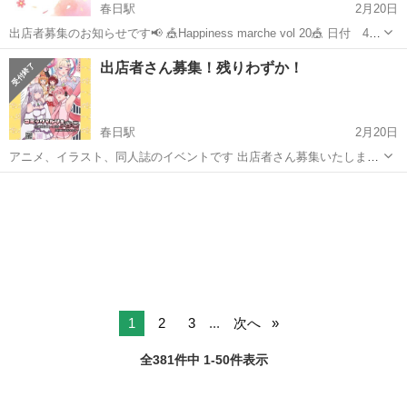
春日駅
2月20日
出店者募集のお知らせです📢 🎪Happiness marche vol 20🎪 日付 4月
12日(土)&13日(日) 両日 10:00〜16:00 場所 春日ふれあい文化
福岡
春日市
春日駅
展示会
marche
出店者さん募集！残りわずか！
センター (福岡県春日市大谷6丁目...
春日駅
2月20日
アニメ、イラスト、同人誌のイベントです 出店者さん募集いたします
【コミックマルシェin KASUGA】 令和7年 4月20日(日) 11:00〜16:00
福岡
春日市
春日駅
展示会
マルシェ
春日市ふれあい文化センター (福岡県春日市大谷6-24） 無...
1
2
3
...
次へ
全381件中 1-50件表示