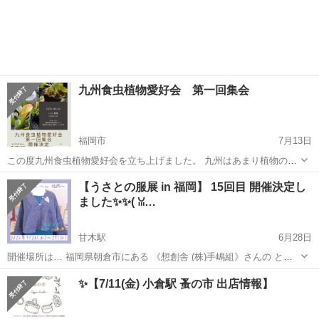
九州食虫植物愛好会 第一回集会
福岡市
7月13日
この度九州食虫植物愛好会を立ち上げました。 九州はあまり植物のイ
ベントがないのでこの機会に盛り上げていきたいと考えています。 第
福岡
福岡市
展示会
九州
【うさとの服展 in 福岡】 15回目 開催決定し
一回集会を開催しますのでご案内を掲載します。 会員を対象とした集
ました✨✨(⁠ ⁠ꈍ⁠…
会ですので、興味のある方はぜひ連...
甘木駅
6月28日
開催場所は… 福岡県朝倉市にある 《想創舎 (株)手嶋組》さんの とっ
ても素敵なモデルハウスです✨️✨️ @sososya_
福岡
朝倉市
甘木駅
展示会
ミネラル
✨【7/11(金) 小倉駅 蚤の市 出店情報】
https://www.instagram.com/sososya_?igsh=bGpnNmY3...