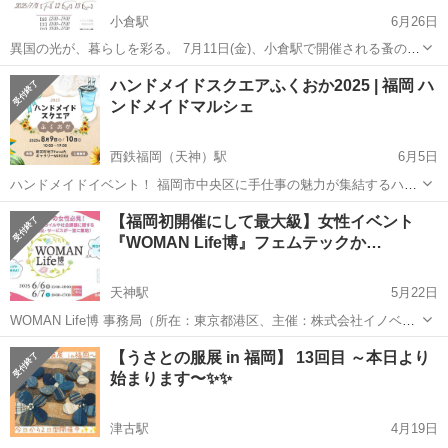
小倉駅
6月26日
異国の光が、暮らしを彩る。 7月11日(金)、小倉駅で開催される蚤の市
に出店いたします。 今回はワークショップではなく物販のみの出店で
福岡
北九州市
小倉駅
展示会
トルコ
ハンドメイドスクエアふくおか2025 | 福岡 ハ
す。 販売予定アイテムはこちら👇 🪔 トルコランプ（コンセントタイ
ンドメイドマルシェ
プ・US...
西鉄福岡（天神）駅
6月5日
ハンドメイドイベント！ 福岡市中央区に手仕事の魅力が集結するハン
ドメイドマルシェ。厳選されたハンドメイド作家がこだわりの作品を
福岡
福岡市
西鉄福岡（天神）駅
展示会
ハンドメイド
【福岡初開催にして最大級】女性イベント
披露。アクセサリーから衣料品、雑貨まで、バラエティ豊かな作品が
『WOMAN Life博』フェムテックか…
あなたを待っています！ ...
天神駅
5月22日
WOMAN Life博 事務局（所在：東京都港区、主催：株式会社イノベン
ト）は、2025年6月6日（金）～7日（土）の2日間、福岡市のTKPエル
福岡
福岡市
天神駅
展示会
会場
【うさとの服展 in 福岡】 13回目 ～本日より
ガーラホール 8階にて「WOMAN Life博」を初開催いたします。 ■W...
始まります〜✨️✨️
津古駅
4月19日