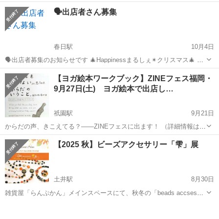
がリーダーの阿波根さんを中心に非暴力抵抗運動を展開した様子や餓
福岡
福岡市
中洲川端駅
展示会
写真展
🗣️出店者さん募集
死や爆死も起きたテント生活の様子を活写したモノクロ写真約400点を
展示します。戦後80年、非暴力で平...
春日駅
10月4日
🗣️出店者募集のお知らせです 🎄Happinessまるしぇ✴︎クリスマス🎄 令
和7年 12月21日(日)11:00〜16:00 場所 春日ふ
福岡
春日市
春日駅
展示会
ブース
【ヨガ絵本ワークブック】ZINEフェス福岡・
れあい文化センター ...
9月27日(土) ヨガ絵本で出店し…
祇園駅
9月21日
からだの声、きこえてる？――ZINEフェスに出ます！ （詳細情報はこ
ちら） https://note.com/alicetabiashi/n/n5a0847fee689
福岡
福岡市
祇園駅
展示会
フェス
【2025 秋】ビーズアクセサリー「雫」展
https://youtu.be/gp46D...
土井駅
8月30日
雑貨屋「らんぷかん」メインスペースにて、秋冬の「beads accsesory
雫」展を開催♪ 天然石やとんぼ玉など、様々なビーズを使用したアク
福岡
福岡市
土井駅
展示会
雑貨屋
セサリーを展示・販売いたします。 秋らしいこっくりしたカラーや、