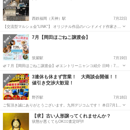
西鉄福岡（天神）駅
7月22日
【交流型マルシェ会"LINK"】 オリジナル作品のハンドメイド作家さん
を 集めたマルシェ会を開催します💍 BARを間借りした、 ゆったりと
福岡
福岡市
西鉄福岡（天神）駅
展示会
マルシェ
7月【岡田ほごねこ譲渡会】
お話しやすい環境です🤝 作品のことや、創作についてのこだわりを
聞...
筑紫駅
7月19日
🌿７月【岡田ほごねこ譲渡会】🌿エントリーニャンコ紹介 日時：7／
26(日) 時間：13:00～16:00 場所：福岡県筑紫野市岡田1丁目25-22 ［フ
福岡
筑紫野市
筑紫駅
展示会
ねこ
3連休も休まず営業！ 大商談会開催！！
リースペースカラン］ ※Googlemap ビデオフラッシュ同建物内 ...
値引き交渉大歓迎！
野芥駅
7月18日
ご覧頂き誠にありがとうございます。九州デジコムです！ 本日7月18
日からの3連休も休まず営業しております！ 期間中は「大商談会」開
福岡
福岡市
野芥駅
展示会
九州
【求】古い人形譲ってくれませんか？
催！値引き交渉大歓迎です！ お気に入りの商品を少しでもお安く手に
状態が悪くてもOK🙆‍♀️査定0円‼️
入れるチャンスです！...