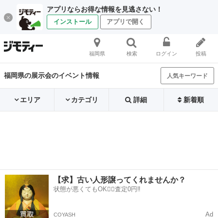
アプリならお得な情報を見逃さない！
インストール
アプリで開く
福岡県
検索
ログイン
投稿
福岡県の展示会のイベント情報
人気キーワード
エリア
カテゴリ
詳細
新着順
【求】古い人形譲ってくれませんか？
状態が悪くてもOK🙆‍♀️査定0円‼️
Ad
COYASH