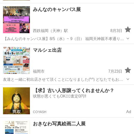
みんなのキャンバス展
西鉄福岡（天神）駅
8月3日
【みんなのキャンバス展】8/5（水）~ 9（日） 福岡天神親不孝通りの
BARをお昼に間借りして、「交流＆体験」型ARTイベントを開催しま
福岡
福岡市
西鉄福岡（天神）駅
展示会
BAR
マルシェ出店
す🎨 キャンバスと画材を用意しているので、だれでも自由に描いて、
実際に壁...
福岡市
7月23日
友達と一緒に初出店させて頂くことになりました(^^) どなたでもお気
軽に遊びにいらして下さいね🎵
福岡
福岡市
展示会
マルシェ
【求】古い人形譲ってくれませんか？
状態が悪くてもOK🙆‍♀️査定0円‼️
Ad
COYASH
おきなわ写真絵画二人展