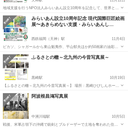
天神駅
11月12日
地域支援を行うNPO法人みらいあん設立10周年を記念して、世界と日
本の巨匠たちによる名画を一堂に展示します。ピカソ、シャガール、
福岡
福岡市
天神駅
展示会
チャリティー
みらいあん設立10周年記念 現代国際巨匠絵画
東山魁夷など約50名、約120点の油彩や版画などが並ぶ貴重な機会で
展〜あきらめない支援・みらいあんし…
す。 会期中は、フランス印象...
西鉄福岡（天神）駅
11月4日
ピカソ、シャガールから東山魁夷作、平山郁夫ほか約50画家の油彩、
水彩、版画などを約120点を集めた「現代国際巨匠絵画展」が、福岡市
福岡
福岡市
西鉄福岡（天神）駅
展示会
ふるさとの轍～北九州の今昔写真展～
民ホールで開催されます。開催期間中は、フランス印象派の流れをく
むジャネット・ルール画伯を招き、...
黒崎駅
10月19日
【ふるさとの轍～北九州の今昔写真展～】 場所：黒崎ひびしんホー
ル 中ホール 期間：2025年10月28日(火)～10月30日(木) 10:00-16:00
福岡
北九州市
黒崎駅
展示会
写真展
阿波根昌鴻写真展
料金：無料 【同時開催】菊池 満先生トークショー ...
中洲川端駅
10月5日
戦後、米軍占領下の沖縄で銃剣とブルドーザーで土地を奪われた住民