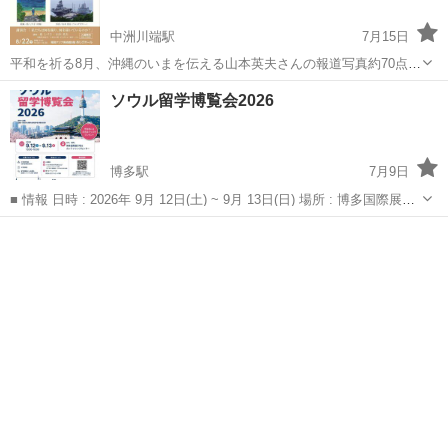
中洲川端駅
7月15日
平和を祈る8月、沖縄のいまを伝える山本英夫さんの報道写真約70点と
島しづ子さんの水彩画約30点を8月20日〜25日に福岡アジア美術館交
福岡
福岡市
中洲川端駅
展示会
展覧会
ソウル留学博覧会2026
流ギャラリーで展示します。会期中の8月22日（土）14時〜アジア美術
館内のあじびホールでお...
博多駅
7月9日
■ 情報 日時 : 2026年 9月 12日(土) ~ 9月 13日(日) 場所 : 博多国際展示
場＆カンファレンスセンター 参加費 : 無料 連絡先 :
福岡
福岡市
博多駅
展示会
無料
micoplan2025@gmail.com...