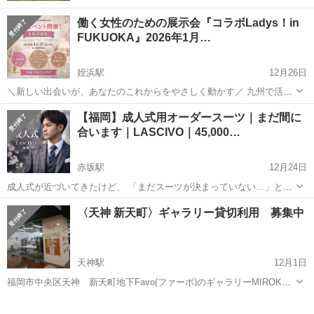
働く女性のための展示会『コラボLadys！in
FUKUOKA』2026年1月…
姪浜駅
12月26日
＼新しい出会いが、あなたのこれからをやさしく動かす／ 九州で活動
する女性たちと出会い、話し、つながる一日。 ★入場無料★ 2026年1
福岡
福岡市
姪浜駅
展示会
ベビーカー
【福岡】成人式用オーダースーツ｜まだ間に
月20日（火）11:00-17:00 ／ 福岡・姪浜 起業や副業を...
合います｜LASCIVO｜45,000…
赤坂駅
12月24日
成人式が近づいてきたけど、 「まだスーツが決まっていない…」とい
う方へ。 福岡・警固のオーダースーツ専門店 LASCIVO（ラスィー
福岡
福岡市
赤坂駅
展示会
成人式
〈天神 新天町〉ギャラリー貸切利用 募集中
ボ） では 成人式用オーダースーツ、まだ対応可能です。 ✔ 体型に合
わせたオーダーメイド...
天神駅
12月1日
福岡市中央区天神 新天町地下Favo(ファーボ)のギャラリーMIROKU
にて貸切利用を募集します。 ※飲食、音響を使うイベントは出来ませ
福岡
福岡市
天神駅
展示会
ハンドメイド
ん。 ギャラリー利用規定はホームページでご確認ください。 事前申込