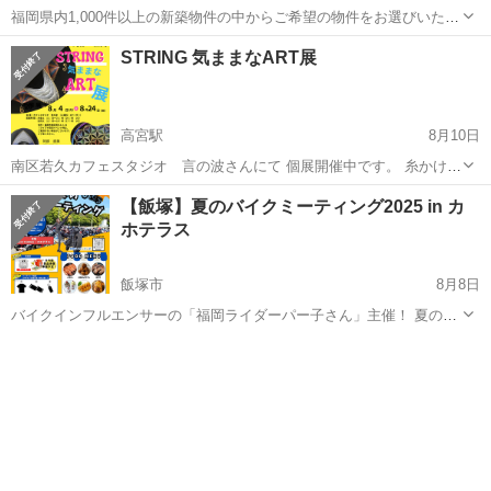
福岡県内1,000件以上の新築物件の中からご希望の物件をお選びいただ
き、１ＤＡＹ新築内覧ツアーを行います！ 住まい選びの第一歩は、実
福岡
北九州市
展示会
ハウスメーカー
STRING 気ままなART展
際に見て比べることから。 ハウスメーカーごとに異なる設備仕様や、
暮らしやすさを左右す...
高宮駅
8月10日
南区若久カフェスタジオ 言の波さんにて 個展開催中です。 糸かけ曼
荼羅やアートに興味がある方は是非お越しください。 作品がご覧いた
福岡
福岡市
高宮駅
展示会
直美
【飯塚】夏のバイクミーティング2025 in カ
だけます。 ※水曜日定休日※ インスタアカウント https://www....
ホテラス
飯塚市
8月8日
バイクインフルエンサーの「福岡ライダーパー子さん」主催！ 夏のバ
イクミーティング2025を開催いたします♪ ソロ参加歓迎‼️バイク好きな
福岡
飯塚市
展示会
肉巻きおにぎり
方ならどなたでも♪ グルメやスイーツ、イベント限定グッズにAirPods
などの...