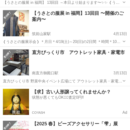
【うさとの服展 in 福岡】 13回目 ～本日より始まります〜✨️✨️ ❬うさ
との服展示会❭ ＊月日＊4/19(土)～20(日)の2日間 ＊時間＊10：00～
福岡
朝倉郡
津古駅
展示会
ミネラル
【うさとの服展 in 福岡】13回目 〜開催のご
17：00 ＊場所＊色どりフィールド https://w...
案内〜
筑前山家駅
4月13日
❬うさとの服展示会❭ ＊月日＊4/19(土)～20(日)の2日間 ＊時間＊10：
00～17：00 ＊場所＊色どりフィールド 〒838-0226 福岡県朝倉郡筑前
福岡
朝倉郡
筑前山家駅
展示会
会場
直方びっくり市 アウトレット家具・家電市
町中牟田３５ 開催場所は… 前回と同じく 循環型家庭農園...
南直方御殿口駅
3月13日
直方びっくり市 野菜中央イベント広場にて アウトレット家具・家電激
安市を開催致します 一点ものが沢山揃ってます 是非ご来場お待ちして
福岡
直方市
南直方御殿口駅
展示会
【求】古い人形譲ってくれませんか？
ます 開催時間 ９時〜17時です
状態が悪くてもOK🙆‍♀️査定0円‼️
Ad
COYASH
【2025 春】ビーズアクセサリー「雫」展