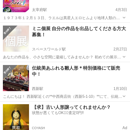
太宰府駅
4月3日
１９７３年１２月１３日、ラエルは異星人エロヒムより地球人類の過
去と 未来に関する重要なメッセージを受け取りました。 その内容を中
福岡
太宰府市
太宰府駅
展示会
大使館
ミニ個展 自分の作品を出品してくださる方大
心にビデオ上映する予定です。 また、UFO、古代遺跡、ミステリーサ
募集！
ークル及び最新科学情報を多...
スペースワールド駅
2月27日
あなたの作品を、小さな空間に凝縮してみませんか？ 初めての展示
や、新作のお披露目にぴったりな「ミニ個展」の出展者を募集しま
福岡
北九州市
スペースワールド駅
展示会
個展
伝統美あふれる雛人形＊特別価格にて販売
す！ ✨ こんな方におすすめ ・個展を開いてみたいけれど、作品数が
中！
まだ少ない ・低予算で自分だけの...
西新駅
1月10日
こんにちは！ 西新駅近くの**中西商店街（西新5-1-10）**にて、伝統的
なひな人形を販売しています。 雛祭りに向けて、お子様やお孫さんの
福岡
福岡市
西新駅
展示会
徒歩
【求】古い人形譲ってくれませんか？
初節句にぴったりの美しいひな人形を取り揃えています。 ⭐ 特長 • 高
状態が悪くてもOK🙆‍♀️査定0円‼️
品質で細部...
Ad
COYASH