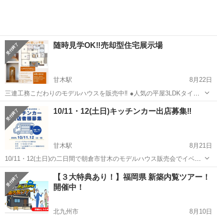
通年で活...
随時見学OK‼️売却型住宅展示場
甘木駅
8月22日
三連工務こだわりのモデルハウスを販売中‼️ ●人気の平屋3LDKタイプ
●中庭のある生活 ●こだわりの回遊動線 ●エアコン1台、家具付き※
福岡
朝倉市
甘木駅
展示会
住宅展示場
10/11・12(土日)キッチンカー出店募集‼️
【通常価格】4,380万円が‼️ ⇩ ⇩モデルハウ...
甘木駅
8月21日
10/11・12(土日)の二日間で朝倉市甘木のモデルハウス販売会でイベン
トを開催致します。 一緒に盛り上げてくれる方を募集します。 宜しく
福岡
朝倉市
甘木駅
展示会
キッチンカー
【３大特典あり！】福岡県 新築内覧ツアー！
お願いします🙇🏻‍♀️
開催中！
北九州市
8月10日