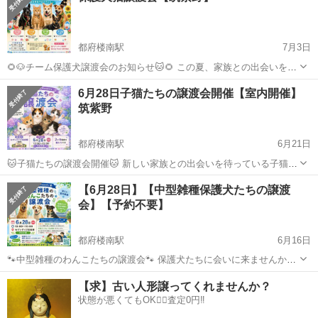
都府楼南駅
7月3日
🌻🐶チーム保護犬譲渡会のお知らせ🐱🌻 この夏、家族との出会いを待
っている保護犬・保護猫たちが参加します✨ 個性豊かな子たちと実際
福岡
筑紫野市
都府楼南駅
展示会
6月28日子猫たちの譲渡会開催【室内開催】
に会って、触れ合ってみませんか？ 📅開催日 【セブンデイズ筑紫野】
筑紫野
▪️7月12日（日）...
都府楼南駅
6月21日
🐱子猫たちの譲渡会開催🐱 新しい家族との出会いを待っている子猫た
ちが参加します✨ みんな野良猫のお母さんから生まれた子たち。 保護
福岡
筑紫野市
都府楼南駅
展示会
【6月28日】【中型雑種保護犬たちの譲渡
されて、人との暮らしを学びながら元気に成長しています。 「猫を家
会】【予約不要】
族に迎えたい」 「保護猫...
都府楼南駅
6月16日
🐾中型雑種のわんこたちの譲渡会🐾 保護犬たちに会いに来ませんか？
元野犬、元野良犬、元飼い犬。 それぞれ違う犬生を歩んできたわんこ
福岡
筑紫野市
都府楼南駅
展示会
【求】古い人形譲ってくれませんか？
たちですが、今は新しい家族との出会いを待っています。 中型犬
状態が悪くてもOK🙆‍♀️査定0円‼️
（12kg〜18kg程度）...