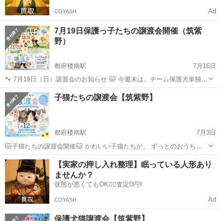
Ad
COYASH
7月19日保護っ子たちの譲渡会開催（筑紫
野）
都府楼南駅
7月16日
🐾 7月19日（日）譲渡会のお知らせ 🐱 今週末は、チーム保護犬単独開
催の譲渡会を開催します✨ 今回は、ずっとのおうちを探している保護
福岡
筑紫野市
都府楼南駅
展示会
今週末
子猫たちの譲渡会【筑紫野】
犬たちと子猫たちが参加予定です。 保護犬たちは、元野犬、元野良
犬、元飼い犬など、それ...
都府楼南駅
7月3日
🐱子猫たちの譲渡会開催🐱 かわいい子猫たちが、 ずっとのおうちを
探しています🏡✨ それぞれ個性があり、 甘えん坊な子、人が大好きな
福岡
筑紫野市
都府楼南駅
展示会
会場
【実家の押し入れ整理】眠っている人形あり
子、 遊ぶのが大好きな子たちです。 実際に会って、 相性や性格を知
ませんか？
っていただける機会です...
状態が悪くてもOK🙆‍♀️査定0円‼️
Ad
COYASH
保護犬猫譲渡会【筑紫野】