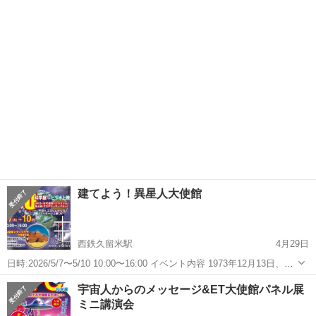
100km150円で走れちゃうから家計にも優しい！ ３人の乗りのEVトゥ
福岡
福岡市
展示会
会場
クトゥクです！ 詳しい説明を聞きたい方！試乗したい方！ ぜひお待ち
して...
建てよう！異星人大使館
西鉄久留米駅
4月29日
日時:2026/5/7〜5/10 10:00〜16:00 イベント内容 1973年12月13日、ラ
エルは異星人エロヒムより地球人類 の過去と未来に関する重要なメッ
福岡
福岡市
西鉄久留米駅
展示会
大使館
宇宙人からのメッセージ&ET大使館パネル展
セージを受け取りました。 そのメッセージには、私...
ミニ講演会