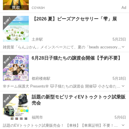
Ad
COYASH
【2026 夏】ビーズアクセサリー「雫」展
土井駅
5月23日
雑貨屋「らんぷかん」メインスペースにて、夏の「beads accsesory
雫」展を開催♪ 天然石やとんぼ玉など、様々なビーズを使用したアク
福岡
福岡市
土井駅
展示会
雑貨屋
6月28日子猫たちの譲渡会開催【予約不要】
セサリーを展示・販売いたします。 夏らしい透明感のあるガラスや、
通年で活躍する...
都府楼南駅
5月18日
🌸チーム保護犬 Presents🌸 🐱子猫たちの譲渡会 開催🐱 小さな命たち
に、 新しい家族との出会いがありますように✨ 今回参加する子猫たち
福岡
筑紫野市
都府楼南駅
展示会
夫婦
話題の新型モビリティEVトゥクトゥク試乗販
は すべて野良猫が産んだ子猫たちです。 純血種の猫ではありません。
売会
外で生ま...
福岡市
5月6日
話題のEVトゥクトゥク試乗販売会！ 【車検】【車庫証明】不要！