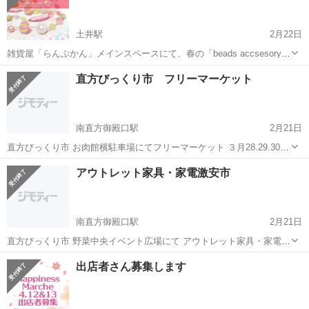
土井駅
2月22日
雑貨屋「らんぷかん」メインスペースにて、春の「beads accsesory
雫」展を開催♪ 天然石やとんぼ玉など、様々なビーズを使用したアク
福岡
福岡市
土井駅
展示会
雑貨屋
直方びっくり市 フリーマーケット
セサリーを展示・販売いたします。 春らしい桜色や明るいグリーン、
通年で活躍...
南直方御殿口駅
2月21日
直方びっくり市 お肉館横駐車場にてフリーマーケット ３月28.29.30日
開催致します 開催時間は9時〜16時30分 出店者無料駐車場あり
福岡
直方市
南直方御殿口駅
展示会
駐車場
アウトレット家具・家電激安市
南直方御殿口駅
2月21日
直方びっくり市 野菜中央イベント広場にて アウトレット家具・家電激
安市を 開催致します 是非ご来場お待ちしてます
福岡
直方市
南直方御殿口駅
展示会
出店者さん募集します