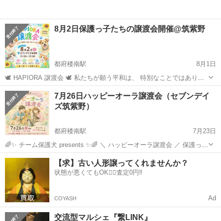
8月2日保護っ子たちの譲渡会開催@筑紫野
都府楼南駅
8月1日
🕊️ HAPIORA 譲渡会 🕊️ 私たちが願う平和は、 特別なことではありま
せん。 人が笑顔で暮らせること。 動物が安心して眠れること。 「た
福岡
筑紫野市
都府楼南駅
展示会
動物
7月26日ハッピーオーラ譲渡会（セブンデイ
だいま」と「おかえり」がある毎日。 そんな小さな幸せが、 世界中に
ズ筑紫野）
広がって...
都府楼南駅
7月23日
🌈✨ チーム保護犬 presents ✨🌈 ＼ ハッピーオーラ譲渡会 ／ 保護っ子
たちが みんなを幸せに、包み込む。 そんな願いを込めて、 7月26日
福岡
筑紫野市
都府楼南駅
展示会
生きること
【求】古い人形譲ってくれませんか？
（日）に譲渡会を開催します🐶🐱💕 保護っ子たちは、 人に裏切られ
状態が悪くてもOK🙆‍♀️査定0円‼️
た...
Ad
COYASH
交流型マルシェ『繋LINK』