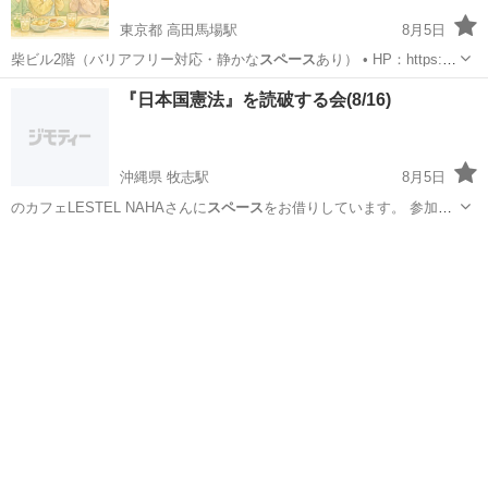
東京都 高田馬場駅
8月5日
柴ビル2階（バリアフリー対応・静かな
スペース
あり） • HP：https://
…
東京
新宿区
高田馬場駅
パーティー
スペース
『日本国憲法』を読破する会(8/16)
沖縄県 牧志駅
8月5日
のカフェLESTEL NAHAさんに
スペース
をお借りしています。 参加無
料です…
沖縄
那覇市
牧志駅
セミナー
読書会