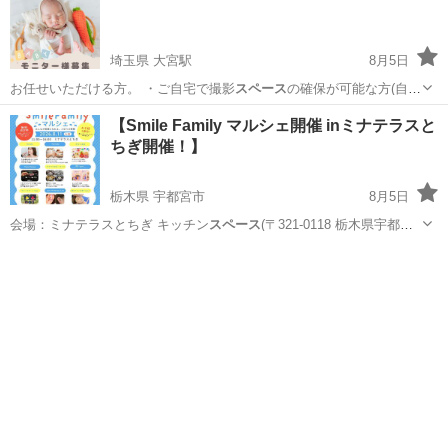
埼玉県 大宮駅
8月5日
お任せいただける方。 ・ご自宅で撮影
スペース
の確保が可能な方(自然
光が入るベラン…
埼玉
さいたま市
大宮駅
その他
おくるみ
【Smile Family マルシェ開催 inミナテラスと
ちぎ開催！】
栃木県 宇都宮市
8月5日
会場：ミナテラスとちぎ キッチン
スペース
(〒321-0118 栃木県宇都宮
市…
栃木
宇都宮市
ワークショップ
ブース