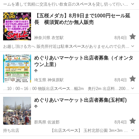
ームを通して気軽に交流を行い飲食店の
スペース
を貸し切って行いま
す。 今回は飲食…
京都
京都市
祇園四条駅
その他
サークル
【五桜メダカ】8月9日まで1000円セール延
長 横須賀めだか無人販売
神奈川県 衣笠駅
8月4日
お越し頂ける方へ 販売所付近は駐車
スペース
がありませんので公共の
駐車場に止めて…
神奈川
横須賀市
衣笠駅
フリーマーケット
メダカ
めぐりあいマーケット出店者募集（イオンタ
ウン上里）
埼玉県 神保原駅
8月4日
…10：00～16：00 物販出店
スペース
…幅2m 奥行2m 出店料…200…
埼玉
児玉郡
神保原駅
ワークショップ
屋号
めぐりあいマーケット出店者募集(玉村町)
群馬県 佐波郡
8月4日
持ち出店 【出店
スペース
】 玉村北部公園 3m×3m …
群馬
佐波郡
フリーマーケット
パフォーマンス