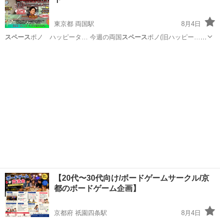
東京都 両国駅
8月4日
スペース
ポノ ハッピータ… 今週の両国
スペース
ポノ(旧ハッピー…
サルサ！ @両国
スペース
･ポノ(旧ﾊｯﾋ…
東京
墨田区
両国駅
ワークショップ
サルサ
【20代〜30代向け/ボードゲームサークル/京
都のボードゲーム企画】
京都府 祇園四条駅
8月4日