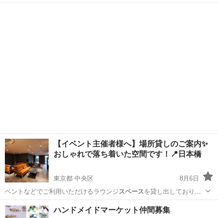
席…
東京
渋谷区
渋谷駅
ワークショップ
無農薬
【イベント主催者様へ】場所貸しのご案内✨
おしゃれで落ち着いた空間です！📍日本橋
東京都 中央区
8月6日
ベントなどでご利用いただけるラウンジ
スペース
を貸し出しておりま
す。 ✔ 人…
東京
中央区
パーティー
会場
ハンドメイドマーケット仲間募集