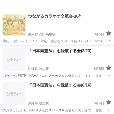
つながるカラオケ交流会🤝🎶
東京都 高田馬場駅
8月5日
柴ビル2階（バリアフリー対応・静かな
スペース
あり） • HP：https://
…
東京
新宿区
高田馬場駅
パーティー
スペース
『日本国憲法』を読破する会(8/23)
沖縄県 牧志駅
8月5日
のカフェLESTEL NAHAさんに
スペース
をお借りしています。 参加無
料です…
沖縄
那覇市
牧志駅
ワークショップ
読書会
『日本国憲法』を読破する会(8/16)
沖縄県 牧志駅
8月5日
のカフェLESTEL NAHAさんに
スペース
をお借りしています。 参加無