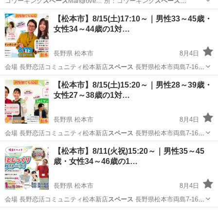
コワーキング
スペース
Mangrove… 所：コワーキング
スペース
Mangrove… オープン
スペース
(沖縄県那覇… 先：コワーキング
スペー
沖縄
那覇市
旭橋駅
ワークショップ
Canva
【松本市】8/15(土)17:10～｜男性33～45歳・
ス
Mangrov…
女性34～44歳の1対…
長野県 松本市
8月4日
会場 長野恋活コミュニティ松本新店
スペース
長野県松本市両島7-16
…
長野
松本市
パーティー
44歳
【松本市】8/15(土)15:20～｜男性28～39歳・
女性27～38歳の1対…
長野県 松本市
8月4日
会場 長野恋活コミュニティ松本新店
スペース
長野県松本市両島7-16
…
長野
松本市
パーティー
口コミ
【松本市】8/11(火祝)15:20～｜男性35～45
歳・女性34～46歳の1…
長野県 松本市
8月4日
会場 長野恋活コミュニティ松本新店
スペース
長野県松本市両島7-16
…
長野
松本市
パーティー
口コミ