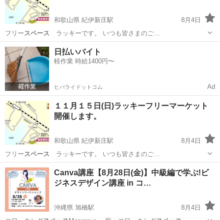
和歌山県 紀伊新庄駅
8月4日
フリー
スペース
ラッキーです。 いつも皆さまのご…
和歌山
田辺市
紀伊新庄駅
フリーマーケット
日払いバイト
軽作業 時給1400円〜
Ad
ヒバライドットコム
１１月１５日(日)ラッキーフリーマーケット
開催します。
和歌山県 紀伊新庄駅
8月4日
フリー
スペース
ラッキーです。 いつも皆さまのご…
和歌山
田辺市
紀伊新庄駅
フリーマーケット
ブース
Canva講座【8月28日(金)】中級編で学ぶ!ビ
ジネスデザイン講座 in コ…
沖縄県 旭橋駅
8月4日