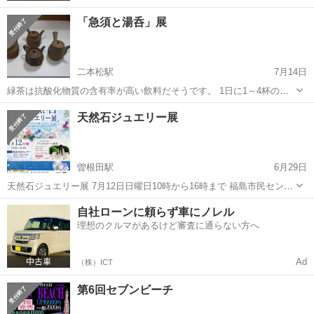
「急須と湯呑」展
二本松駅
7月14日
緑茶は抗酸化物質の含有率が高い飲料だそうです。 1日に1～4杯のお
茶は健康増進に効果的だとしています。 そんな訳で急須と湯呑展で
福島
二本松市
二本松駅
展示会
お茶
天然石ジュエリー展
す。 急須と湯呑を選ぶ楽しい一週間のご案内です。
曽根田駅
6月29日
天然石ジュエリー展 7月12日日曜日10時から16時まで 福島市民センタ
ー 312.313号室 福島では中々開催されない天然石展示会を仙台・福
福島
福島市
曽根田駅
展示会
天然石
自社ローンに頼らず車にノレル
島の天然石鉱石店が集まり、今回は天然石ジュエリー展が 開催されま
理想のクルマがあるけど審査に通らない方へ
す。 仙台のブ...
Ad
（株）ICT
第6回セブンビーチ