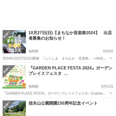
10月27日(日)【まちなか音楽祭2024】 出店
者募集のお知らせ！
福島駅
9月6日
2024年10月27日(日)開催 『ふくしま まちなか 音楽祭』 〜特色を
活かした4つの野外ステージでまちなかに音楽をあふれさせる〜
福島
福島市
福島駅
展示会
会場
『GARDEN PLACE FESTA 2024』ガーデン
福島のまちなかで特色を活かした4つの野外ステージを設け、様々な
プレイスフェスタ …
音楽...
福島駅
8月21日
『GARDEN PLACE FESTA』ガーデンプレイスフェスタ~ Explore
Fukushima ~ *-*-*-*-*-*-*-*-*-*-*-*-*-*-*-*-*-*-*-*-*-*-*-*-...
福島
福島市
福島駅
展示会
ブース
信夫山公園開園150周年記念イベント