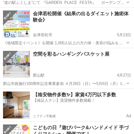
“道の駅ふくしま”にて 『GARDEN PLACE FESTA』 ガーデンプレ
イス フェスタ ～Explore Fukushima～ふくしま探検 今年も！ いよ
福島
福島市
福島駅
展示会
道の駅
会津若松開催《結果の出るダイエット施術体
いよ はじまります！ 集まる人が楽しいときを過ご...
験会》
会津若松市
5月13日
《地域限定イベント》を開催 1,000人以上の方の体・美容の悩みを解
決してきた凄腕のセラピストが会津若松のアピオスペースにて《結果
福島
会津若松市
展示会
体験会
空間を彩るハンギングバスケット展
の出るダイエット施術体験会》を行います！ 【開催日時】 2024年6月
1日、10...
郡山駅
4月27日
郡山市政施行100周年記念事業参加 ４月28日（日）〜5月6日（月）15
時 21世紀記念公園麓山の杜 刻の径 日本ハンギングバスケット協会福
福島
郡山市
郡山駅
展示会
【格安物件多数✨】家賃4万円以下多数
島支部 ハンギングバスケットは、イギリス発祥の花飾りです。花は人
【保証人ナシ】賃貸物件多数掲載！
と人、人と街を繋...
Ad
ニフティ不動産
こどもの日『遊びパーク&ハンドメイド 手づ
くりマルシェ』開催です！