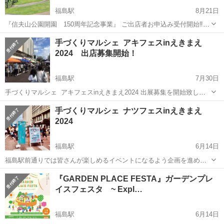
福島駅
8月21日
『信夫山公園開園 150周年記念事業』 ご出店者お申込み受付開始‼️
「学び、遊び、ひろげる」 - しのぶやま公園150周年 再発見！つな
福島
福島市
福島駅
展示会
ブース
手づくりマルシェ アキフェスinえきまえ
ぐ未来！ と題して、イベントを開催します！ ★信夫山公園・駒山
2024 出店募集開始！
広...
福島駅
7月30日
手づくりマルシェ アキフェスinえきまえ2024 出展募集を開始致しま
す❗️ 福島駅前広場、駅前通り、様々な場所で皆さんが楽しめるイ
福島
福島市
福島駅
展示会
ブース
手づくりマルシェ ナツフェスinえきまえ
ベントになるよう企画を進めております！ 10月6日(日)に毎年...
2024
福島駅
6月14日
福島駅前通りでは皆さんが楽しめるイベントになるよう企画を進めて
おります！ 7月7日(日)には、毎年恒例の「ナツフェス」開催。 福
福島
福島市
福島駅
展示会
マルシェ
『GARDEN PLACE FESTA』ガーデンプレ
島県内の物産ブースや、ダンスパフォーマンスなどのステージと共に
イスフェスタ ~ Expl…
手づくり品のブースを駅前通...
福島駅
6月14日