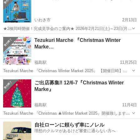
いわき市
2月13日
★2棟同時開催！完成見学会のご案内★ 2026年2月21日(土)～23日(月)
OPEN 10:00 CLOSE 17:00 いわき市小名浜にて、お施主様のご厚意
福島
いわき市
展示会
Instagram
Tezukuri Marche 『Christmas Winter
により完成見学会を開催いたします。 今回は、個性の...
Marke…
福島駅
11月25日
Tezukuri Marche 『Christmas Winter Market 2025』 【開催日時】
2025年12月6日（土）7日（日）10:00～16:00 【会 場】 エスパル福
福島
福島市
福島駅
展示会
エスパル
ご出店募集‼️ 12/6-7『Christmas Winter
島 5F ...
Marke』
福島駅
11月4日
Tezukuri Marche 『Christmas 🎄Winter Market 2025』開催致します❣️
【イベント開催日時】 2024年12月6日(土) 7日(日) 10:00～16:00 【会
福島
福島市
福島駅
展示会
エスパル
自社ローンに頼らず車にノレル
場...
理想のクルマがあるけど審査に通らない方へ