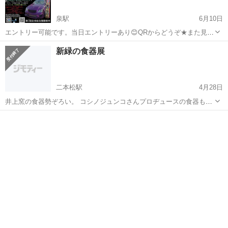
泉駅
6月10日
エントリー可能です。当日エントリーあり😊QRからどうぞ★また見学
も出来ますので是非 皆様どうぞ★大人500円高校生以下無料です。10
福島
いわき市
泉駅
展示会
ビーチ
新緑の食器展
時から入れます。キッチンカーも入ってます。改チャリ展示あり 県
外から有名車両沢山来ますので、...
二本松駅
4月28日
井上窯の食器勢ぞろい。 コシノジュンコさんプロヂュースの食器も展
示します。 多数展示をしておりますので、ぜひご覧にお越しくださ
福島
二本松市
二本松駅
展示会
い。 ギャラリー営業時間 午前9：30～午後5；30（時間外希望の方は
お電話でご相...