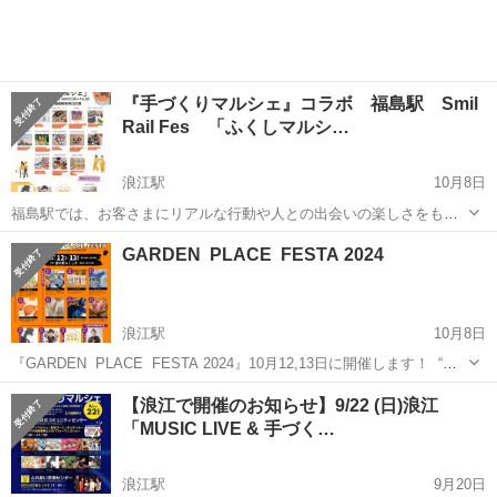
念公園麓山の...
『手づくりマルシェ』コラボ 福島駅 Smil
Rail Fes 「ふくしマルシ…
浪江駅
10月8日
福島駅では、お客さまにリアルな行動や人との出会いの楽しさをもう
一度発見していただきたく全国のお客さまに福島の魅力を発信するた
福島
福島市
浪江駅
展示会
マルシェ
GARDEN PLACE FESTA 2024
め、「ふくしま鉄道の日イベント」を実施いたします。 JR福島駅と
手づくりマルシェのコラボ企画...
浪江駅
10月8日
『GARDEN PLACE FESTA 2024』10月12,13日に開催します！ ￼ “道
の駅ふくしま”にて『GARDEN PLACE FESTA』 ガーデンプレイ
福島
福島市
浪江駅
展示会
道の駅
【浪江で開催のお知らせ】9/22 (日)浪江
ス フェスタ～Explore Fukushim...
「MUSIC LIVE & 手づく…
浪江駅
9月20日