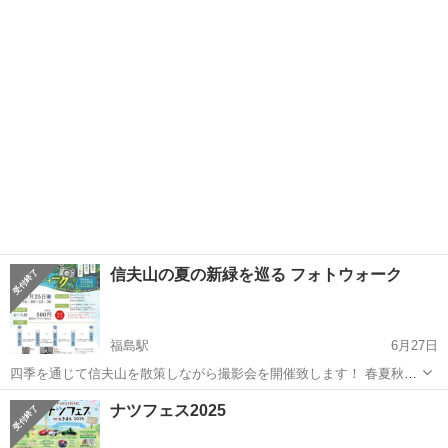
店者募集開始❣️ 2025/9/19-20に開催する『信夫山マルシェ ＆ 信夫山音
福島
福島市
福島駅
展示会
ブース
楽祭』の出店者を募集致します‼️ 昨年、行われた...
信夫山の夏の新緑を巡る フォトウォーク
福島駅
6月27日
四季を通じて信夫山を散策しながら撮影会を開催致します！ 春夏秋冬
の信夫山をプロのカメラマンによる撮影講座をうけながら撮影してみ
福島
福島市
福島駅
展示会
カメラマン
ナツフェス2025
ませんか！ 最終講座後撮影したみなさんの写真でフォトブックを制
作致します 信夫山の今まで知...