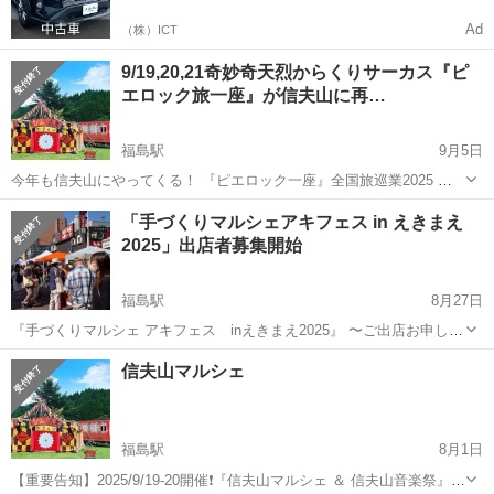
Ad
（株）ICT
9/19,20,21奇妙奇天烈からくりサーカス『ピ
エロック旅一座』が信夫山に再…
福島駅
9月5日
今年も信夫山にやってくる！ 『ピエロック一座』全国旅巡業2025 奇
妙奇天烈からくりサーカス『ピエロック旅一座』が福島市信夫山にや
福島
福島市
福島駅
展示会
投げ銭
「手づくりマルシェアキフェス in えきまえ
って来る‼️ ・予約不用の投げ銭制 ・雨天中止 ・座席70席以降立ち見
2025」出店者募集開始
...
福島駅
8月27日
『手づくりマルシェ アキフェス inえきまえ2025』 〜ご出店お申し込
み受付開始です〜 【募集期間】 2025年8月24日(日)10:00〜 9月7日(日)
福島
福島市
福島駅
展示会
ブース
信夫山マルシェ
まで 【お...
福島駅
8月1日
【重要告知】2025/9/19-20開催❗️『信夫山マルシェ ＆ 信夫山音楽祭』出