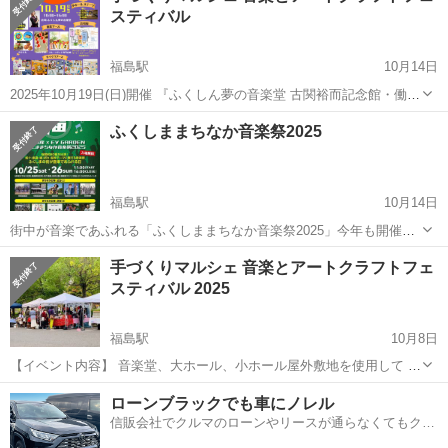
スティバル
福島駅
10月14日
2025年10月19日(日)開催 『ふくしん夢の音楽堂 古関裕而記念館・働く
婦人の家・勤労青少年ホームまつり』 with 『手づくりマルシェ 音楽と
福島
福島市
福島駅
展示会
音楽堂
ふくしままちなか音楽祭2025
アートクラフトフェスティバル』 【開催日】 20...
福島駅
10月14日
街中が音楽であふれる「ふくしままちなか音楽祭2025」今年も開催さ
れます。 特色を生かした4つの会場・5つのステージで、様々なジャン
福島
福島市
福島駅
展示会
会場
手づくりマルシェ 音楽とアートクラフトフェ
ルの音楽を楽しめます。 開催日程を2日間に延長し、プロのミュージ
スティバル 2025
シャンをゲストに迎えるな...
福島駅
10月8日
【イベント内容】 音楽堂、大ホール、小ホール屋外敷地を使用して 手
づくりブース、飲食ブース、キッチンカーなどが並び 音楽コンサート
福島
福島市
福島駅
展示会
ローンブラックでも車にノレル
やパフォーマンスなど多彩な企画のイベントです❣️ 【場所】ふくしん
信販会社でクルマのローンやリースが通らなくてもクル
夢の音楽堂...
マをご利用いただけるサービスがあります！