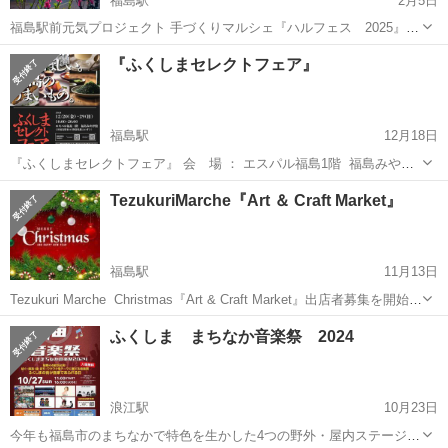
福島駅
2月5日
福島駅前元気プロジェクト 手づくりマルシェ『ハルフェス 2025』出
店者大募集‼️ (手づくりブース・飲食ブース・キッチンカー同時募集）
福島
福島市
福島駅
展示会
ブース
『ふくしまセレクトフェア』
〜手づくりマルシェ ハルフェス出店者募集開始〜 【募集期間】...
福島駅
12月18日
『ふくしまセレクトフェア』 会 場 ： エスパル福島1階 福島みやげ
館 （JR福島駅東口1階改札脇入口すぐ） 日 時 ： 2024 年 12月 20日
福島
福島市
福島駅
展示会
エスパル
TezukuriMarche『Art ＆ Craft Market』
（金）〜29日（日）10:00〜20:00 初企...
福島駅
11月13日
Tezukuri Marche Christmas『Art & Craft Market』出店者募集を開始致
します！ 【開催日時】2024年12月7日（土）、8日（日） 10:00～
福島
福島市
福島駅
展示会
ブース
ふくしま まちなか音楽祭 2024
16:00 【会 場】 エ...
浪江駅
10月23日
今年も福島市のまちなかで特色を生かした4つの野外・屋内ステージを