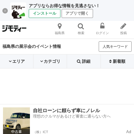
アプリならお得な情報を見逃さない！
インストール
アプリで開く
福島県
検索
ログイン
投稿
福島県の展示会のイベント情報
人気キーワード
エリア
カテゴリ
詳細
新着順
自社ローンに頼らず車にノレル
理想のクルマがあるけど審査に通らない方へ
Ad
（株）ICT