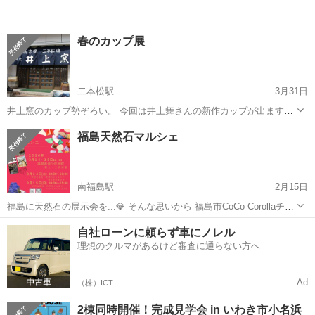
春のカップ展
二本松駅
3月31日
井上窯のカップ勢ぞろい。 今回は井上舞さんの新作カップが出ます。
多数展示をしておりますので、ぜひご覧にお越しください。 ギャラリ
福島
二本松市
二本松駅
展示会
福島天然石マルシェ
ー営業時間 午前9:30～午後5:30（時間外ご希望の方はお電話でご相談
下さい) ...
南福島駅
2月15日
福島に天然石の展示会を...💎 そんな思いから 福島市CoCo Corollaチー
ムから 福島天然石マルシェを開催します。 3月14.15日土日曜日 福島
福島
福島市
南福島駅
展示会
天然石
自社ローンに頼らず車にノレル
県青少年会館 第2研修室 3月14.15日土日 東京、仙台より天...
理想のクルマがあるけど審査に通らない方へ
Ad
（株）ICT
2棟同時開催！完成見学会 in いわき市小名浜