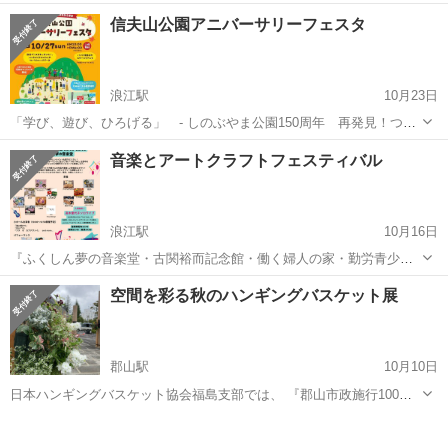
設けて、様々なジャンルの音楽を楽しむイベントを開催いたします！
福島
福島市
浪江駅
展示会
信夫山公園アニバーサリーフェスタ
手づくりマルシェは『新浜公園』で開催です！ 芝生ではピクニックシ
ートの貸し出しもあ...
浪江駅
10月23日
「学び、遊び、ひろげる」 - しのぶやま公園150周年 再発見！つな
ぐ未来！ と題して、イベントを開催します！ 信夫山公園にたくさん
福島
福島市
浪江駅
展示会
マルシェ
音楽とアートクラフトフェスティバル
のお店が並ぶ、にぎやかな楽しいイベントです！ 是非、ご家族でお越
しください！ ...
浪江駅
10月16日
『ふくしん夢の音楽堂・古関裕而記念館・働く婦人の家・勤労青少年
ホームまつり』with『手づくりマルシェ 音楽とアートクラフトフェ
福島
福島市
浪江駅
展示会
音楽堂
空間を彩る秋のハンギングバスケット展
スティバル』 こちらのイベントは今年で第四回目となります！ 皆さ
まと一緒に作りあげ...
郡山駅
10月10日
日本ハンギングバスケット協会福島支部では、 『郡山市政施行100周
年記念事業』の一環として、 市内公園でハンギングバスケットの展示
福島
郡山市
郡山駅
展示会
入場無料
会を開催します。 日時：10月10日(木)〜10月17日(木) 場所：21世紀記