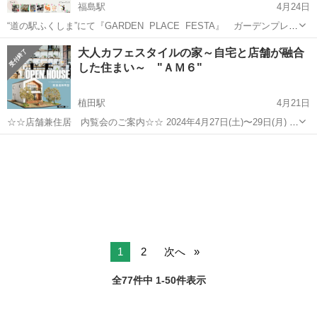
福島駅
4月24日
“道の駅ふくしま”にて『GARDEN PLACE FESTA』 ガーデンプレイ
ス フェスタ～Explore Fukushima～ふくしま探検 今年も！ いよい
福島
福島市
福島駅
展示会
道の駅
大人カフェスタイルの家～自宅と店舗が融合
よ はじまります！ 集まる人が楽しいときを過ごせるよ...
した住まい～ "ＡＭ６"
植田駅
4月21日
☆☆店舗兼住居 内覧会のご案内☆☆ 2024年4月27日(土)〜29日(月) 時
間：10時OPEN 〜 17時CLOSE いわき市岩間町にて、店舗付き住宅
福島
いわき市
植田駅
展示会
スペース
の完成見学会を行います！ 『将来自分のお店を持ちたい！...
1
2
次へ
全77件中 1-50件表示