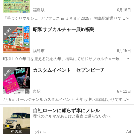
福島駅
6月18日
「手づくりマルシェ ナツフェス in えきまえ2025」 福島駅前通りでは
皆さんが楽しめるイベントになるよう企画を進めております！ 7
福島
福島市
福島駅
展示会
マルシェ
昭和サブカルチャー展in福島
月6日(日)には、毎年恒例の「ナツフェス」開催。 福島県内の物産
ブー...
福島市
6月15日
昭和１００年目を迎える記念の年、福島にて昭和サブカルチャー展を
開催いたします。 巷の昭和レトロコレクションとは一線を画す、７０
福島
福島市
展示会
マルシェ
カスタムイベント セブンビーチ
年代から８０年代を象徴とする サブカルに特化した展示品の数々、学
ラン、昭和アイドル、プロレス、...
泉駅
6月11日
7月6日 オールジャンルカスタムイベント 今年も凄い車両ばかりです
😁是非、遊びに来て下さい😊子供さんも喜ぶ事間違い無し😁 冷え冷え
福島
いわき市
泉駅
展示会
ビーチ
自社ローンに頼らず車にノレル
体験イベントもやってます😊冷凍トラック我慢できるか🤣
理想のクルマがあるけど審査に通らない方へ
Ad
（株）ICT