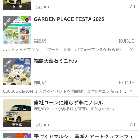
Ad
（株）ICT
GARDEN PLACE FESTA 2025
福島駅
10月31日
ハンドメイドマルシェ、フード、音楽、パフォーマンスが彩る祭りキ
ラキラ 知る、見る、食べる、つくる。 遊び心たっぷりの、誰でも楽し
福島
福島市
福島駅
展示会
会場
福島天然石ミニFes
めるイベントです。 『GARDEN PLACE FESTA 2025』 ガ...
卸町駅
10月19日
CoCoCorolla10月は 天然石イベントを開催致します‼️ 福島天然石ミニ
Fes💎 10月19日日曜日10時から16時まで サンライフ福島 大研修室、
福島
福島市
卸町駅
展示会
天然石
自社ローンに頼らず車にノレル
会議室、小研修室 第1講習室 福大コーヒーサー
理想のクルマがあるけど審査に通らない方へ
ク...
Ad
（株）ICT
手づくりマルシェ 音楽とアートクラフトフェ