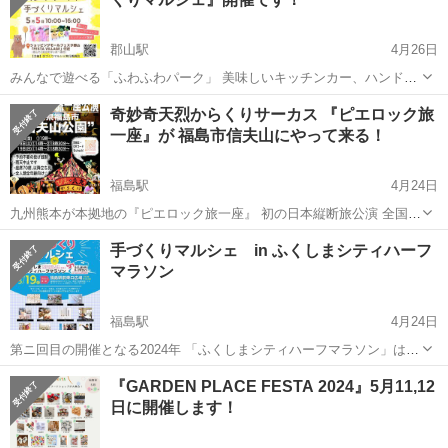
郡山駅
4月26日
みんなで遊べる「ふわふわパーク」 美味しいキッチンカー、ハンドメ
イドブースが並びますよ！ ハンドメイドブースでは 楽しいワークショ
福島
郡山市
郡山駅
展示会
ハンドメイド
奇妙奇天烈からくりサーカス 『ピエロック旅
ップがいろいろ楽しめます！ 皆様のご来場お待ちしております！ 【場
一座』が 福島市信夫山にやって来る！
所】 ...
福島駅
4月24日
九州熊本が本拠地の『ピエロック旅一座』 初の日本縦断旅公演 全国行
脚の旅一座です‼️ 日本全国の大人の皆さん、子どもの皆さんに 楽し
福島
福島市
福島駅
展示会
投げ銭
手づくりマルシェ in ふくしまシティハーフ
んでいただきたいです♪ ・予約不用の投げ銭制 ・雨天中止 ・座席70...
マラソン
福島駅
4月24日
第ニ回目の開催となる2024年 「ふくしまシティハーフマラソン」は街
中を全国から集まったランナーが駆け抜けます！ 「手づくりマルシ
福島
福島市
福島駅
展示会
マルシェ
『GARDEN PLACE FESTA 2024』5月11,12
ェ」は県内外からいらっしゃるランナーやお客様をおもてなしして 福
日に開催します！
島を楽しんでいただけるよ...