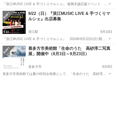
『浪江MUSIC LIVE & 手づくりマルシェ』 復興支援応援イベント
2024年9月22日(日) 開催 入場無料！ バンドライブとハンドメイドマル
福島
双葉郡
浪江駅
展示会
マルシェ
9/22（日）『浪江MUSIC LIVE & 手づくりマ
シェがコラボしたイベントを、浪江町で開催致します！ 音楽...
ルシェ』出店募集
浪江駅
9月10日
『浪江MUSIC LIVE & 手づくりマルシェ』 2024年9月22日(日) 開催❣️
バンドライブとハンドメイドマルシェがコラボしたイベントを、浪江
福島
双葉郡
浪江駅
展示会
会場
喜多方市美術館「生命のうた 高砂淳二写真
町で開催致します！ 当日のマルシェ出店者・出演者を募集い...
展」開催中（8月3日～9月23日）
喜多方市
9月8日
喜多方市美術館では夏の特別企画展として、「生命のうた 高砂淳二
写真展」を開催します。高砂淳二（1962〜）は宮城県石巻市出身の写
福島
喜多方市
展示会
生き物
真家で、世界中の国を訪れ、海、虹、風景、夜空など地球全体をフィ
ールドに撮影活動を続けています。2...