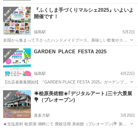
『ふくしま手づくりマルシェ2025』いよいよ
開催です！
福島駅
5月2日
全国から集まって下さったハンドメイドブース、美味しい飲食やスイ
ーツ、 パンなどのブースも並び、キッチンカーも勢ぞろいです！ ステ
福島
福島市
福島駅
展示会
会場
GARDEN PLACE FESTA 2025
ージでは、音楽コンサートやパフォーマンス、ダンス、阿波踊り、な
ど 皆さんが一日中楽しん...
福島駅
4月22日
【出店者募集開始❗️】『GARDEN PLACE FESTA 2025』ガーデンプレ
イスフェスタ ＼出店者募集、開始致します／ 『GARDEN PLACE
福島
福島市
福島駅
展示会
会場
☀桧原美術館☀️｢デジタルアート｣三十六景展
FESTA 2025』 ガーデンプレイス フェス...
💐（プレオープン)
喜多方駅
3月20日
☀北塩原村 桧原湖 湖畔にて 廃校活用 美術館（プレオープン)💐 第１
回💐｢デジタルアート｣三十六景｣展 💐デジタルと手仕事のコラボレー
福島
耶麻郡
喜多方駅
展示会
廃校
ション💐 ☀️☀️世界初の技法❗❗ 💐見たことのない｢其の景色｣❗ 💐100号サ