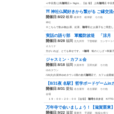
≪中目黒/上島
珈琲
店≫ Night… 【会 場】 上島
珈琲
店 中目
⛩️ 神社仏閣好きから繋がる ご縁交流会
開催日:8/22
岐阜
岐阜市
岐阜駅
その他
神社
※こちらで飲み物(お茶、紅茶、
珈琲
等)とお菓子をご用意し
実話の語り部 軍艦防波堤 「涼月
開催日:8/28
福岡
北九州市
下曽根駅
コンサート
オカリナ
方がいれば、とても幸せです。 ⭐️
珈琲
蛙のくしげ ⭐️和菓
ジャスミン・カフェ会
開催日:8/18
福岡
久留米市
五郎丸駅
その他
ゆめタウン
/18(火)久留米ゆめタウン1階の倉式
珈琲
店で、カフェ会開催
【8/31夜 名駅】哲学ボードゲームin
開催日:8/31
愛知
名古屋市
名古屋駅
その他
会場
１９：００～２０：００ 【会場】
珈琲
舎表参道 KITT
万年寺で会いましょう！【滋賀栗東
開催日:9/22
滋賀
栗東市
手原駅
地域/お祭り