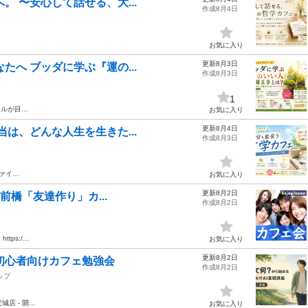
。 〜安心して話せる、大...
作成8月4日
…
お気に入り
更新8月3日
たへ ブッダに学ぶ『運の...
作成8月3日
1
イルが目…
お気に入り
更新8月4日
当は、どんな人生を生きた...
作成8月3日
ァイ…
お気に入り
更新8月2日
・前橋「友達作り」カ...
作成8月2日
tps:/…
お気に入り
更新8月2日
る初心者向けカフェ勉強会
作成8月2日
ップ
城店 - 開…
お気に入り