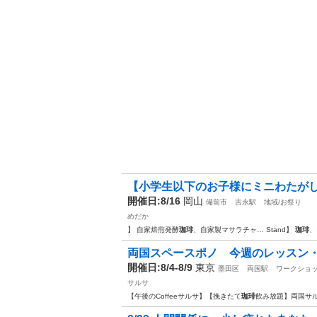
【小学生以下のお子様にミニわたがし
開催日:8/16
岡山
備前市
吉永駅
地域/お祭り
めだか
】 自家焙煎発酵
珈琲
、自家製マサラチャ… Stand】
珈琲
、
両国スペースポノ 今週のレッスン
開催日:8/4-8/9
東京
墨田区
両国駅
ワークショ
サルサ
【午後のCoffeeサルサ】【挽きたて
珈琲
飲み放題】両国サ