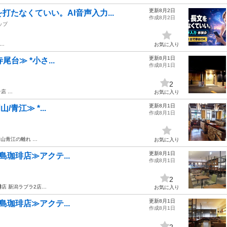
更新8月2日
たなくていい。AI音声入力...
作成8月2日
ップ
0…
お気に入り
更新8月1日
寺尾台≫ *小さ...
作成8月1日
2
店 …
お気に入り
更新8月1日
/青江≫ *...
作成8月1日
山青江の離れ …
お気に入り
更新8月1日
上島珈琲店≫アクテ...
作成8月1日
2
琲
店 新潟ラブラ2店…
お気に入り
更新8月1日
上島珈琲店≫アクテ...
作成8月1日
2