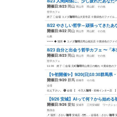
8/23 人間関係に、少し疲れたあなたへ
開催日:8/23
岡山
岡山市
岡山駅
その他
哲学カフェ
終了 〇会場 コメダ
珈琲
岡山大安寺店 ※黄緑色のファイル
8/22 やさしい哲学～頑張ってきたあな
開催日:8/22
岡山
岡山市
岡山駅
その他
仏教
==== ◆ 場所 ◆ コメダ
珈琲
店岡山福浜店 ※黄緑色のファ
8/23 自分と出会う哲学カフェ 〜「本
開催日:8/23
岡山
岡山市
岡山駅
その他
哲学カフェ
11:30 終了 〇会場 元町
珈琲
岡山青江の離れ ※黄緑色のフ
【✨初開催✨】9/20(日)10:30群馬県
開催日:9/20
群馬
前橋市
その他
会場
伝え下さい。 ❽ 会場 【 今万人
珈琲
・前橋インター店 】 ht
【9/26 安城】AIって何？から始め
開催日:9/26
愛知
安城市
三河安城駅
ワークショ
勉強会
📌 場所：さかい
珈琲
安城店 - 🗺… - 会場名：さかい
珈琲
安