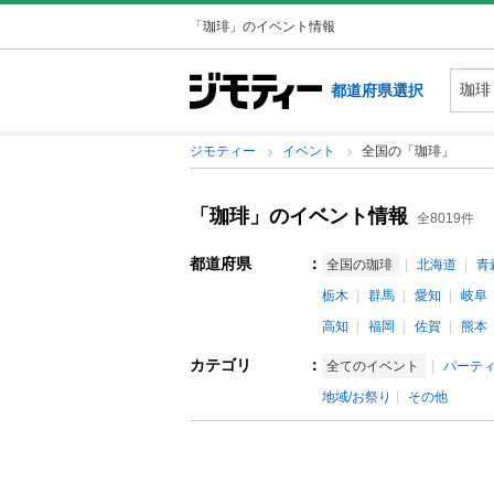
「珈琲」のイベント情報
都道府県選択
ジモティー
イベント
全国の「珈琲」
「珈琲」のイベント情報
全8019件
都道府県
：
全国の珈琲
北海道
青
栃木
群馬
愛知
岐阜
高知
福岡
佐賀
熊本
カテゴリ
：
全てのイベント
パーテ
地域/お祭り
その他