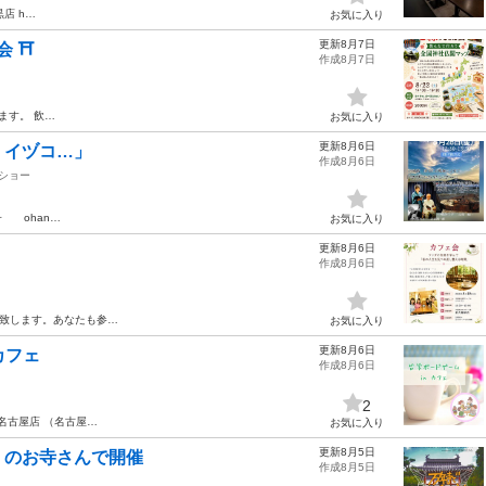
黒店 h…
お気に入り
更新8月7日
 ⛩️
作成8月7日
ます。 飲…
お気に入り
更新8月6日
 イヅコ…」
作成8月6日
/ショー
子 ohan…
お気に入り
更新8月6日
作成8月6日
致します。あなたも参…
お気に入り
更新8月6日
カフェ
作成8月6日
2
E名古屋店 （名古屋…
お気に入り
更新8月5日
】のお寺さんで開催
作成8月5日