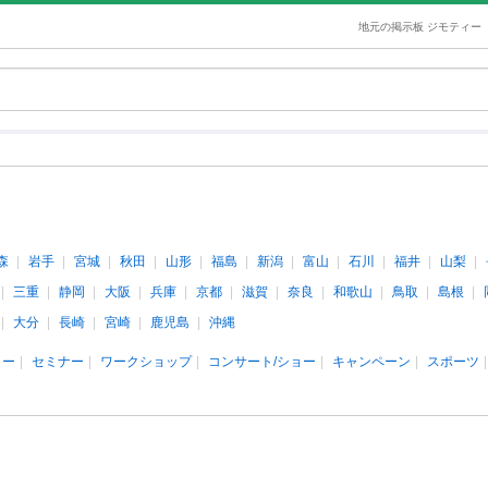
地元の掲示板 ジモティー
森
岩手
宮城
秋田
山形
福島
新潟
富山
石川
福井
山梨
三重
静岡
大阪
兵庫
京都
滋賀
奈良
和歌山
鳥取
島根
大分
長崎
宮崎
鹿児島
沖縄
ィー
セミナー
ワークショップ
コンサート/ショー
キャンペーン
スポーツ