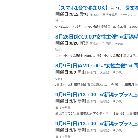
【スマホ1台で参加OK】もう、長文を打
開催日:9/12
愛知
安城市
三河安城駅
ワークショ
使い方
0〜11:30 - 📌 場所：さかい
珈琲
安城店 - 💴 参加費：1,00
8月26日(水)19:00*女性主催* ≪新潟/
開催日:8/26
新潟
新潟市
寺尾駅
その他
珈琲
台≫ *小さな森
珈琲
* Night … 場】 小さな森
珈琲
新潟寺尾台
8月9日(日)AM9：00 - *女性主催* ≪岡山
開催日:8/9
岡山
岡山市
大元駅
その他
Cafe
/青江≫ *元町
珈琲
岡山青江の離れ*… 【会 場】 元町
珈琲
岡
9月6日(日) 13：00 -≪新潟ラブラ2/
開催日:9/6
新潟
新潟市
新潟駅
その他
参加者募集
新潟ラブラ2/上島
珈琲
店≫ アクティブ… 【会 場】 上島
珈
9月6日(日) 13：00 -≪新潟ラブラ2/
開催日:9/6
新潟
新潟市
新潟駅
その他
参加者募集