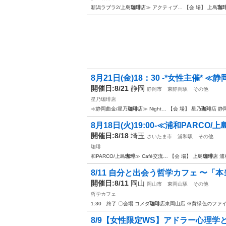
新潟ラブラ2/上島
珈琲
店≫ アクティブ… 【会 場】 上島
珈
8月21日(金)18：30 -*女性主催* ≪静
開催日:8/21
静岡
静岡市
東静岡駅
その他
星乃珈琲店
≪静岡曲金/星乃
珈琲
店≫ Night… 【会 場】 星乃
珈琲
店 静
8月18日(火)19:00-≪浦和PARCO/上島
開催日:8/18
埼玉
さいたま市
浦和駅
その他
珈琲
和PARCO/上島
珈琲
≫ Café交流… 【会 場】 上島
珈琲
店 浦
8/11 自分と出会う哲学カフェ 〜「本
開催日:8/11
岡山
岡山市
東岡山駅
その他
哲学カフェ
1:30 終了 〇会場 コメダ
珈琲
店東岡山店 ※黄緑色のファ
8/9【女性限定WS】アドラー心理学と