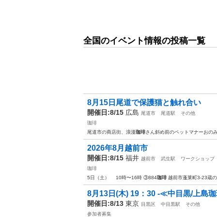
全国のイベント情報の投稿一覧
8月15日尾道で保護猫と触れ合い
開催日:8/15
広島
尾道市
尾道駅
その他
珈琲
尾道市の商店街、浪漫
珈琲
さん斜め前のペットマナーおの
2026年8月越前市
開催日:8/15
福井
越前市
武生駅
ワークショップ
珈琲
5日（土） 10時〜16時 ③884
珈琲
越前市蓬莱町3-23蔵
8月13日(木) 19：30 -≪中目黒/上島珈琲
開催日:8/13
東京
目黒区
中目黒駅
その他
参加者募集