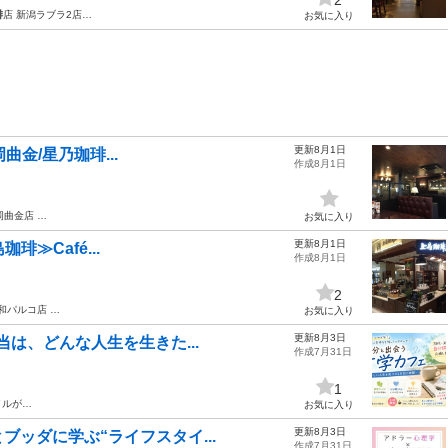
琲
店 新潟ラブラ2店…
お気に入り
更新8月1日
岡曲金/星乃珈琲...
作成8月1日
岡曲金店 …
お気に入り
更新8月1日
珈琲≫Café...
作成8月1日
2
和パルコ店 …
お気に入り
更新8月3日
当は、どんな人生を生きた...
作成7月31日
1
イルが…
お気に入り
更新8月3日
ブッダに学ぶ“ライフスタイ...
作成7月31日