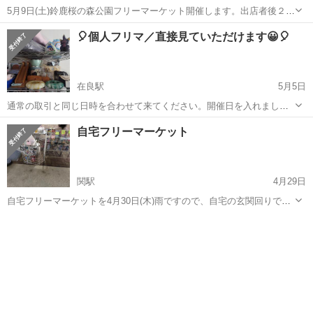
5月9日(土)鈴鹿桜の森公園フリーマーケット開催します。出店者後２店
舗募集です。朝8時30分頃来て下さい。出店申し込みは、ジモティーに
三重
鈴鹿市
玉垣駅
フリーマーケット
ポケモンカード
🎈個人フリマ／直接見ていただけます😀🎈
メッセージ下さい。先着順になります。今決まっている方は、手作り
品や雑貨やぬいぐるみ等の販売...
在良駅
5月5日
通常の取引と同じ日時を合わせて来てください。開催日を入れました
が不定期です。問い合わせください。 掲載の物を直接みて選んでいた
三重
四日市市
在良駅
フリーマーケット
フリマ
自宅フリーマーケット
だくフリマ形式ですが掲載のもの全てはないので、必要なものは必ず
事前にお知らせください。大型もあり...
関駅
4月29日
自宅フリーマーケットを4月30日(木)雨ですので、自宅の玄関回りで出
店します。時間は、朝10時～17時までです。主に、ポケモンカード等
三重
亀山市
関駅
フリーマーケット
ポケモンカード
の販売です。亀山市関町です。買いに来る方は、ジモティーにメッセ
ージ下さい。詳しい住所は、メ...