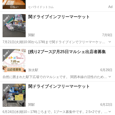
Ad
ヒバライドットコム
関ドライブインフリーマーケット
関駅
7月9日
7月21日(火)朝10:00から17時まで関ドライブインでフリーマーケット
開催します。1ブースだけ、出店募集します。1ブース2.5×2で､出店費
三重
亀山市
関駅
フリーマーケット
ブース
[残り2ブース]7月25日マルシェ出店者募集
2,000円です。夏休みですので、子や家族連れが多く来ます。関ドライ
ブインも夏休...
加太駅
6月29日
自然に囲まれた駅下広場でのマルシェです。 関西本線の活性のため、
地域の方々と開催します。 ⁡⁡ ⁡前回出店いただいた方やお客様からは、
三重
亀山市
加太駅
フリーマーケット
ブース
関ドライブインフリーマーケット
「日頃の疲れが癒されるような雰囲気ですね」 「人が暖かいですね」 ⁡
そんなコメントをいた...
関駅
6月22日
6月24日(水)朝10～17時ごろまで。1ブース募集中です。2.5×2です。出