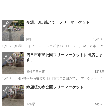
イブインに、よく来られる方皆様...
今週、3日続いて、フリーマーケット
関駅
5月10日
5月15日(金)関ドライブイン､16日(土)松阪バーロ、17日(日)四日市市民
公園に、出店します。是非お近くの方見に来て、買いに来てね。ポケ
三重
亀山市
関駅
フリーマーケット
ポケモンカード
四日市市民公園フリーマーケットに出店しま
モンカードやぬいぐるみや今原宿で話題になっている、スクイーズ等
す。
の販売します。皆様来て...
近鉄四日市駅
5月8日
5月10日(日)朝9時～16時頃まで､四日市市民公園のフリーマーケットに
出店します。ポケモンカードやぬいぐるみ等の販売します。お近くの
三重
四日市市
近鉄四日市駅
フリーマーケット
鈴鹿桜の森公園フリーマーケット
方見に来て、買いに来てね。5月9日(土)鈴鹿桜の森公園も宜しくお願い
ポケモンカード
します。まだ､鈴鹿桜の...
玉垣駅
5月6日