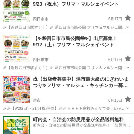
9/23（祝水）フリマ・マルシェイベント
四日市市
6月17日
🎉【近鉄四日市駅すぐ！】🎉 🌈四日市市民公園 フリマ＆マルシェ開催
🌈 三重県四日市市で大人気✨ **『四日市市民公園』**にて にぎわい抜
三重
四日市市
フリーマーケット
マルシェ
【✨🤩四日市市民公園🤩✨】出店募集！
群の【フリマ＆マルシェ】を開催します！ お買い物ついでに👣 お散
9/12（土）フリマ・マルシェイベント
歩...
四日市市
6月17日
🎉【近鉄四日市駅すぐ！】🎉 🌈四日市市民公園 フリマ＆マルシェ開催
🌈 三重県四日市市で大人気✨ **『四日市市民公園』**にて にぎわい抜
三重
四日市市
フリーマーケット
マルシェ
🎪【出店者募集中】津市最大級のにぎわいま
群の【フリマ＆マルシェ】を開催します！ お買い物ついでに👣 お散
つり✨フリマ・マルシェ・キッチンカー募…
歩...
津市
6月15日
🎉🎉【9/20(日)・21(月祝)開催】🎉🎉 👨‍👩‍👧‍👦家族みんなで楽しめる✨
にぎわいまつり✨ 📍三重県総合文化センター（津市）📍 🎪フリーマー
三重
津市
フリーマーケット
キッチンカー
町内会・自治会の防災用品が全品送料無料
ケット 🛍️ハンドメイドマルシェ 🚚グルメキッチンカー 🎨ワ...
町内会・自治会の防災用品が全品送料無料！「防災備蓄
用品ドットコム」