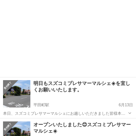
店費1000円です。関ドライブインの場所は、外での販売ですが、屋根
三重
亀山市
関駅
フリーマーケット
ポケモンカード
があります。半中みたいな感じですので､雨でも大丈夫です。私は、ポ
ケモンカードやぬ...
明日もスズコミプレサマーマルシェ☀️を宜し
くお願いいたします。
平田町駅
6月13日
本日、スズコミプレサマーマルシェにお越しいただきました皆様本当
にありがとうございました。 沢山の方にインスタ見ました😊 ジモティ
三重
鈴鹿市
平田町駅
フリーマーケット
ペア
オープンいたしました😊スズコミプレサマー
ーの告知見ました😊 と、お声がけいただきまして、スタッフ一同嬉し
マルシェ☀️
くて、２日間頑張ろう💪と、パ...