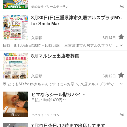
Ad
株式会社ドリームデッサン
8月30日(日)三重県津市久居アルスプラザM's
for Smile Mar…
久居駅
6月14日
日時 8月30日(日)10時～16時 場所 三重県津市久居アルスプラザ エ
ントランスホール 〒514-1136 三重県津市久居東鷹跡町２４６ 物販
三重
津市
久居駅
フリーマーケット
物販
8月マルシェ出店者募集
ハンドメイド布小物 ワークショップ デコくるみボタン ジモティー見
たよで...
久居駅
5月12日
🌟 どうもM’sfor ゆきちゃんです（にゃお😽 ＼ 久居アルスプラザでの
マルシェ出店者様大募集 ／ 📍久居アルスプラザ 🗓️ 8/5（水）・
三重
津市
久居駅
フリーマーケット
マルシェ
ヒマならシール貼りバイト
8/7（金）・8/30（日） ⏰ 10:00〜16:00 室内開催なので、暑...
日払い 時給1400円〜
Ad
ヒバライドットコム
7月21日今日､17時まで出店してます