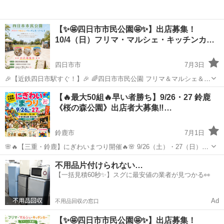
【✨🤩四日市市民公園🤩✨】出店募集！
10/4（日）フリマ・マルシェ・キッチンカ…
四日市市
7月3日
🎉【近鉄四日市駅すぐ！】🎉 🌈四日市市民公園 フリマ＆マルシェ＆キ
ッチンカー開催🌈 三重県四日市市で大人気✨ **『四日市市民公園』**
三重
四日市市
フリーマーケット
キッチンカー
【🔥最大50組🔥早い者勝ち】9/26・27 鈴鹿
にて、フリーマーケット＆マルシェ＆キッチンカーイベントを開催し
《桜の森公園》出店者大募集‼️…
ます！ 週...
鈴鹿市
7月1日
🌸🔥【三重・鈴鹿】にぎわいまつり開催🔥🌸 9/26（土）・27（日）開
催‼️ 桜の森公園で大人気イベントを開催します♪ 👉ファミリー来場多
三重
鈴鹿市
フリーマーケット
キッチンカー
不用品片付けられない…
数 👉滞在時間が長く販売しやすい 👉子どもから大人まで楽しめるイ
【一括見積60秒✨】スグに最安値の業者が見つかる👀
ベン...
Ad
不用品回収の窓口
【✨🤩四日市市民公園🤩✨】出店募集！