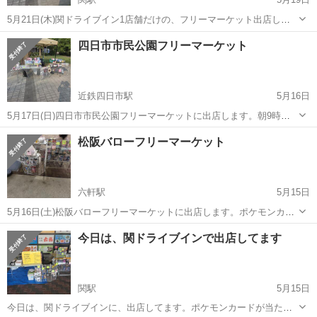
5月21日(木)関ドライブイン1店舗だけの、フリーマーケット出店しま
す。ポケモンカードやぬいぐるみやスクイーズや手作り品の販売と、
三重
亀山市
関駅
フリーマーケット
ポケモンカード
四日市市民公園フリーマーケット
ポケモンカード等が当たるくじ引きを､出店します。お近くの方や関ド
ライブインに、来られる方、見に...
近鉄四日市駅
5月16日
5月17日(日)四日市市民公園フリーマーケットに出店します。朝9時頃
から15時頃まで出店します。ポケモンカードやぬいぐるみ等の販売で
三重
四日市市
近鉄四日市駅
フリーマーケット
松阪バローフリーマーケット
す。お近くの方は、見に来て、買いに来て下さい。
ポケモンカード
六軒駅
5月15日
5月16日(土)松阪バローフリーマーケットに出店します。ポケモンカー
ドやぬいぐるみ等の販売です。お近くの方、見に来て、買いに来て
三重
松阪市
六軒駅
フリーマーケット
バロー
今日は、関ドライブインで出店してます
ね。朝9時～15時まで
関駅
5月15日
今日は、関ドライブインに、出店してます。ポケモンカードが当たる