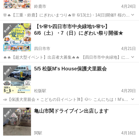
鈴鹿市
4月24日
🌸🔥【三重・鈴鹿】にぎわいまつり🔥🌸 6/13(土)・14(日)開催‼️ 桜の森
公園で集客力あるイベントやります 👉ファミリー来場多い 👉滞在時
三重
鈴鹿市
フリーマーケット
キッチンカー
【✨🌸✨四日市市中央緑地✨🌸✨】
間長い 👉販売しやすい環境 ━━━━━━━━━━━━━━...
6/6（土）・7（日）にぎわい祭り開催★
四日市市
4月21日
🔥🔥【超大型イベント】出店者大募集🔥🔥 【四日市市中央緑地】にぎ
わい祭り（フリマ・マルシェ・キッチンカー） 📅2026年6月6日
三重
四日市市
フリーマーケット
キッチンカー
5/5 松阪M's House保護犬里親会
（土）・7日（日）開催！ 三重県四日市市の人気スポット「四日市市
中央緑地・芝生広場」で...
松阪駅
4月20日
📣【保護犬里親会 × こどもの日イベント🎏】🐶✨ こんにちは！M’s
House ゆきちゃんです😊 5月5日「こどもの日」に 保護犬里親会を開
三重
松阪市
松阪駅
フリーマーケット
つかみ取り
亀山市関ドライブイン出店します
催いたします！ 前回はたくさんのご縁がつながり、 多くのワンちゃん
たちのトラ...
関駅
4月16日