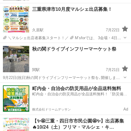
三重県津市10月度マルシェ出店募集！
久居駅
7月22日
🌈 ＼マルシェ出店者募集スタート！／ 🌈 M’sforでは、 3会場・4日程
のマルシェ出店者様を募集いたします😊✨ 「何か始めてみたい」 「も
三重
津市
久居駅
フリーマーケット
マルシェ
秋の関ドライブインフリーマーケット祭
っとたくさんの方に知ってもらいたい」 「人とのご縁を広げたい」 そ
んな想いを...
関駅
7月21日
9月22日(祝日)秋の関ドライブインフリーマーケット祭を､開催しま
す。出店者募集5ブース募集です。秋のゴールデンウイクの時ですの
三重
亀山市
関駅
フリーマーケット
ブース
町内会・自治会の防災用品が全品送料無料
で、沢山の人がお見えになると思います。１ブース2.5×2です。出店料
町内会・自治会の防災用品が全品送料無料！「防災備蓄
1ブース3,500円です。本...
用品ドットコム」
Ad
株式会社ドリームデッサン
【✨🤩三重・四日市市民公園🤩✨】出店募集
🔥10/24（土）フリマ・マルシェ・キ…