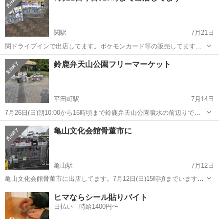
関駅
7月21日
関ドライブインで出店してます。ポケモンカード等の販売してます。
お近くの方や関ドライブインに、来られる方、見に来てね。買って
三重
亀山市
関駅
フリーマーケット
ポケモンカード
鈴鹿弁天山公園フリーマーケット
ね。
平田町駅
7月14日
7月26日(日)朝10:00から16時頃まで鈴鹿弁天山公園噴水の前辺りでフ
リーマーケット開催します。2ブース募集中暑い中出店したい方宜しく
三重
鈴鹿市
平田町駅
フリーマーケット
亀山文化会館骨董市に
お願いします。1ブース3×3出店費1000円です。私は、ポケモンカード
ポケモンカード
等販売します。お...
亀山駅
7月12日
亀山文化会館骨董市に出店してます。7月12日(日)15時頃までいます。
近くの方見に来てね。ポケモンカード販売してます。宜しくお願いし
三重
亀山市
亀山駅
フリーマーケット
骨董市
ヒマならシール貼りバイト
ます。
日払い 時給1400円〜