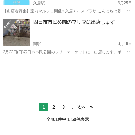
久居駅
3月25日
【出店者募集】室内マルシェ開催✨久居アルスプラザ こんにちは😊
M’s for ゆきちゃんです！ 久居アルスプラザにて 室内マルシェの出店
三重
津市
久居駅
フリーマーケット
マルシェ
四日市市民公園のフリマに出店します
者様を募集いたします✨ これからの季節、暑さや天候を気にせず 快適
に出店できるマ...
関駅
3月18日
3月22日(日)四日市市民公園のフリーマーケットに、出店します。ポケ
モンカードやぬいぐるみ等の販売します。ポケモンカードは、43種以
三重
亀山市
関駅
フリーマーケット
ポケモンカード
上有ります。今年は、ポケモン30周年記念で古いポケモンカードは、
値段が上がっています。ポケモ...
1
2
3
...
次へ
全401件中 1-50件表示