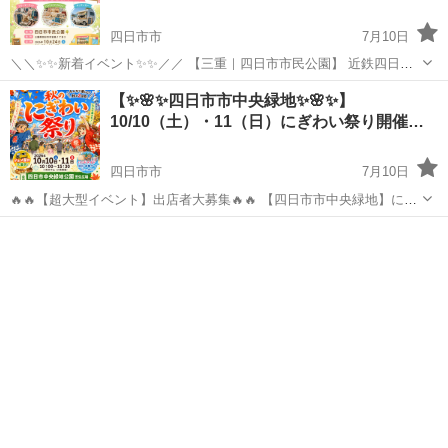
四日市市
7月10日
＼＼✨✨新着イベント✨✨／／ 【三重｜四日市市民公園】 近鉄四日市
駅すぐ！ 三重県四日市市の人気スポット 「四日市市民公園」 で、フ
三重
四日市市
フリーマーケット
キッチンカー
【✨🌸✨四日市市中央緑地✨🌸✨】
リーマーケット＆マルシェ＆キッチンカーイベントを開催します🎉 駅
10/10（土）・11（日）にぎわい祭り開催
前ならで...
★…
四日市市
7月10日
🔥🔥【超大型イベント】出店者大募集🔥🔥 【四日市市中央緑地】にぎ
わい祭り（フリマ・マルシェ・キッチンカー） 📅2026年10月10日
三重
四日市市
フリーマーケット
キッチンカー
（土）・11日（日）開催！ 三重県四日市市の人気スポット「四日市市
中央緑地公園・芝...