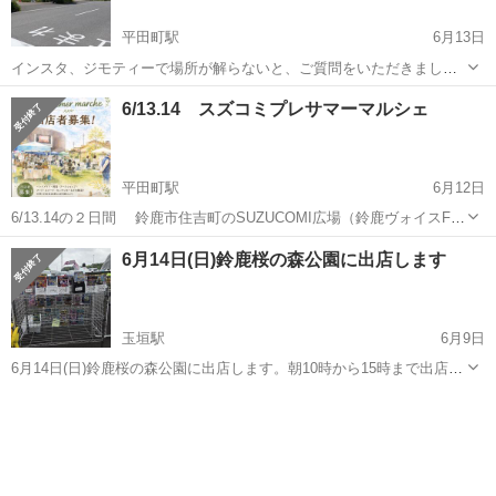
平田町駅
6月13日
インスタ、ジモティーで場所が解らないと、ご質問をいただきました
ので 少し場所の説明をさせていただきますね あさくまさん(写真1枚
三重
鈴鹿市
平田町駅
フリーマーケット
マルシェ
6/13.14 スズコミプレサマーマルシェ
目)の建屋の右隣の木で囲まれた塀があるスペース(写真2枚目)中で開催
中です。 スズコミプレサマ...
平田町駅
6月12日
6/13.14の２日間 鈴鹿市住吉町のSUZUCOMI広場（鈴鹿ヴォイスFM
前）にて、マルシェに出店いたします。 是非とも、お近くにお越しの
三重
鈴鹿市
平田町駅
フリーマーケット
メダカ
6月14日(日)鈴鹿桜の森公園に出店します
際は、 お立ち寄り下さいませ🙂‍↕️ メダカペア売り メダカ掬い スーパ
ーボー...
玉垣駅
6月9日
6月14日(日)鈴鹿桜の森公園に出店します。朝10時から15時まで出店致
します。ポケモンカードやぬいぐるみ等の販売します。なかなか､手に
三重
鈴鹿市
玉垣駅
フリーマーケット
ポケモンカード
入らないポケモンカードもあります、お近くの人や鈴鹿桜の森公園に
来られる方見に来て、買いに...