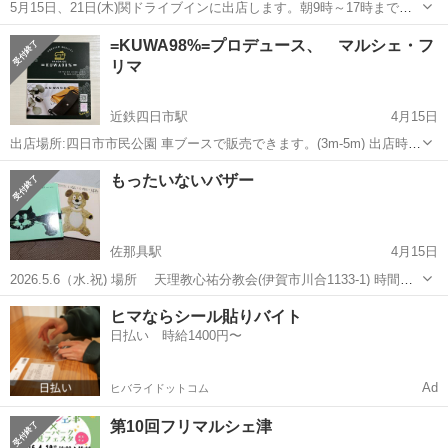
5月15日、21日(木)関ドライブインに出店します。朝9時～17時まで。
販売する物は、ポケモンカードやトミカ－やぬいぐるみ等です。その
三重
亀山市
関駅
フリーマーケット
ポケモンカード
=KUWA98%=プロデュース、 マルシェ・フ
日関ドライブインに来られる方見に来て下さい。買いに来て下さい。
リマ
近鉄四日市駅
4月15日
出店場所:四日市市民公園 車ブースで販売できます。(3m-5m) 出店時
間:9:00〜16:00(17:00完全撤退) 出店料金:1500円 皆んなで、楽しく開
三重
四日市市
近鉄四日市駅
フリーマーケット
もったいないバザー
催できたら嬉しいです。 良いご縁...
マルシェ
佐那具駅
4月15日
2026.5.6（水.祝) 場所 天理教心祐分教会(伊賀市川合1133-1) 時間
10時〜12時 子供服 50円 大人服 200円 雑貨、おもちゃは物によっ
三重
伊賀市
佐那具駅
フリーマーケット
バザー
ヒマならシール貼りバイト
て値段が違います。 無料お持ち帰りブースもあります。 当日キ...
日払い 時給1400円〜
Ad
ヒバライドットコム
第10回フリマルシェ津