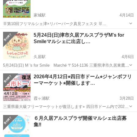
家城駅
4月14日
🐰第10回フリマルシェ津×リバーパーク真見フェスタ 🐰
4/19(日)10:00~15:00 🐰リバーパーク真見 芝生広場（津市白山町真見
三重
津市
家城駅
フリーマーケット
マルシェ
5月24日(日)津市久居アルスプラザM's for
871） ※駐車場あり・雨天中止 🐰絵本の読み聞かせ📖(随時) 🐰お菓子
Smileマルシェに出店し…
まき🍭🍫(13...
久居駅
4月6日
5月24日(日) M 's for Smile Marché 〒514-1136 三重県津市久居東鷹跡
町２４６ 久居アルスプラザ 10時～16時 物販→ハンドメイド布小物、
三重
津市
久居駅
フリーマーケット
プラザ
2026年4月12日⭐︎四日市ドーム⭐︎ジャンボフリ
ねこ型ハンカチ等。 ワークショップ→シャカシャカキ...
ーマーケット⭐︎開催します…
霞ヶ浦駅
3月28日
三重県最大級フリーマーケットが復活します⭐︎ 四日市ドーム内で2026
年4月12日10時からです⭐︎ 来場者様に⭐︎限定先着70名にプレゼント🎁 ⁉️
三重
四日市市
霞ヶ浦駅
フリーマーケット
ジャンボ
６月久居アルスプラザ開催マルシェ出店募
ヒント⁉️プレゼントは各ご家庭に必ずある物です😊何個あっても嬉しい
集‼️
物です...