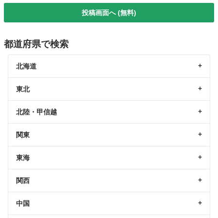
投稿画面へ (無料)
都道府県で検索
北海道
東北
北陸・甲信越
関東
東海
関西
中国