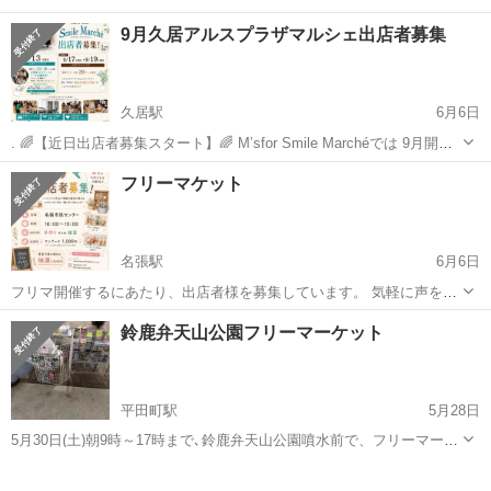
9月久居アルスプラザマルシェ出店者募集
久居駅
6月6日
. 🌈【近日出店者募集スタート】🌈 M’sfor Smile Marchéでは 9月開催
の出店者様を募集いたします✨ 📅9月13日（日） 📍久居アルスプラザ
三重
津市
久居駅
フリーマーケット
ブース
フリーマケット
募集数 30ブース程度 📅9月17日（木） 📅9月19日（土...
名張駅
6月6日
フリマ開催するにあたり、出店者様を募集しています。 気軽に声をか
けて下さい。
三重
名張市
名張駅
フリーマーケット
フリマ
鈴鹿弁天山公園フリーマーケット
平田町駅
5月28日
5月30日(土)朝9時～17時まで､鈴鹿弁天山公園噴水前で、フリーマーケ
ット開催します。1ブース募集中(3×3)出店費1000円です。弁天山公園
三重
鈴鹿市
平田町駅
フリーマーケット
のグランド側で、クリケットの試合があります。人が出て来ると、思