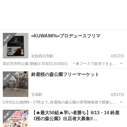
=KUWA98%=プロデュースフリマ
近鉄四日市駅
4月27日
四日市市民公園 開催日:5/3(日).5/10(日) ＊車ブースで販売できま
す。(3m-5m) 出店時間:9:00〜16:00(17:00完全撤退) 出店料金:1ブース
三重
四日市市
近鉄四日市駅
フリーマーケット
ブース
鈴鹿桜の森公園フリーマーケット
1500円 ＊皆んなで楽しく開催できたら嬉しいです...
玉垣駅
4月27日
5月9日(土)朝8時～17時まで､鈴鹿桜の森公園の管理棟南側で開催しま
す。4ブース募集しています。出店募集の方は、ジモティーに､連絡
三重
鈴鹿市
玉垣駅
フリーマーケット
ブース
【🔥最大50組🔥早い者勝ち】6/13・14 鈴鹿
先、名前、販売する物をジモティーにメッセージ下さい。
《桜の森公園》出店者大募集‼️…