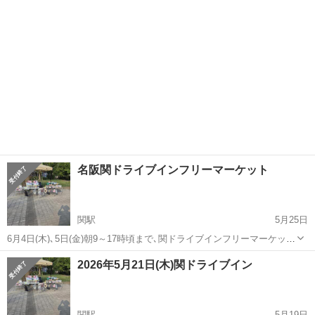
ポケモンカード
います。ポケモンカ...
名阪関ドライブインフリーマーケット
関駅
5月25日
6月4日(木)､5日(金)朝9～17時頃まで､関ドライブインフリーマーケット
します。1ブースだけ、募集します。1ブース2×2です。出店費1日、
三重
亀山市
関駅
フリーマーケット
ポケモンカード
2026年5月21日(木)関ドライブイン
1000円です。参加したい方は、早い目に連絡下さい。私の出店品は、
ポケモンカードや...
関駅
5月19日