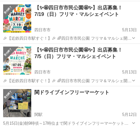
くじ引きやぬいぐるみ等出店してます。是非皆様来て、買いに来て
三重
亀山市
関駅
フリーマーケット
ポケモンカード
【✨🤩四日市市民公園🤩✨】出店募集！
ね。夕方頃までいます。
7/19（日）フリマ・マルシェイベント
四日市市
5月13日
🎉【近鉄四日市駅すぐ！】🎉 🌈四日市市民公園 フリマ＆マルシェ開催
🌈 三重県四日市市で大人気✨ **『四日市市民公園』**にて にぎわい抜
三重
四日市市
フリーマーケット
マルシェ
【✨🤩四日市市民公園🤩✨】出店募集！
群の【フリマ＆マルシェ】を開催します！ お買い物ついでに👣 お散
7/5（日）フリマ・マルシェイベント
歩...
四日市市
5月13日
🎉【近鉄四日市駅すぐ！】🎉 🌈四日市市民公園 フリマ＆マルシェ開催
🌈 三重県四日市市で大人気✨ **『四日市市民公園』**にて にぎわい抜
三重
四日市市
フリーマーケット
マルシェ
関ドライブインフリーマーケット
群の【フリマ＆マルシェ】を開催します！ お買い物ついでに👣 お散
歩...
関駅
5月12日
5月15日(金)朝9時頃～17時位まで関ドライブインフリーマーケット出
店します。ポケモンカードや今話題のスクイーズが当たるくじ引きや
三重
亀山市
関駅
フリーマーケット
ポケモンカード
ポケモンカードやぬいぐるみ等の販売します。お近くの方や、関ドラ