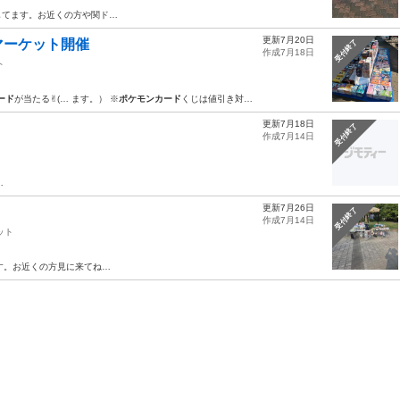
してます。お近くの方や関ド…
更新7月20日
マーケット開催
受付終了
作成7月18日
ト
ード
が当たる✌︎(… ます。） ※
ポケモンカード
くじは値引き対…
更新7月18日
受付終了
作成7月14日
…
更新7月26日
受付終了
作成7月14日
ット
す。お近くの方見に来てね…