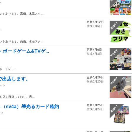
ト
ントあります。高価、水系スク…
更新7月12日
受付終了
作成7月6日
ト
ントあります。高価、水系スク…
更新7月6日
 ボードゲーム&TVゲ...
受付終了
作成7月4日
ボードゲー…
更新6月29日
ムで出店します。
受付終了
作成6月25日
ット
お店を目指しており、店…
更新7月25日
sv4a）🎁光るカード確約
受付終了
作成6月24日
祭り