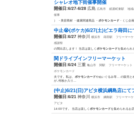
シャレオ地下街催事開催
開催日:6/27-6/28
広島
広島市
紙屋町東駅
地域
催事
） ・美容商材 ・健康関連商品 ・
ポケモンカード
・くじ企画
中止😭(ポケカ)6/27(土)ビエラ蒔
開催日:6/27
神奈川
横浜市
蒔田駅
フリーマーケ
感謝祭
の間出店します！ 当店は楽しく
ポケモンカード
を集められ
関ドライブインフリーマーケット
開催日:6/24
三重
亀山市
関駅
フリーマーケット
ポケモンカード
夫です。私は、
ポケモンカード
やぬいぐるみ等… の販売と
が､何枚か入り…
(中止)6/21(日)アピタ横浜綱島店
開催日:6/21
神奈川
横浜市
綱島駅
フリーマーケ
アピタ
14:00です。 当店は楽しく
ポケモンカード
を集められるお