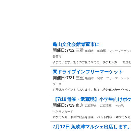
亀山文化会館骨董市に
開催日:7/12
三重
亀山市
亀山駅
フリーマーケッ
骨董市
頃までいます。近くの方見に来てね。
ポケモンカード
販売
関ドライブインフリーマーケット
開催日:7/21
三重
亀山市
関駅
フリーマーケット
ブース
も夏休みイベントもあります。私は、
ポケモンカード
やぬ
【7/19開催・武蔵境】小学生向け
開催日:7/19
東京
武蔵野市
武蔵境駅
その他
ポケモンカード
ポケモンカード
の対戦会を開催… ベント内容 ・
ポケモンカ
7月12日 魚吹津マルシェ出店します