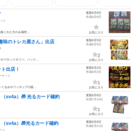
更新8月9日
ド
作成8月9日
ット
連絡くれた方のみ場所…
お気に入り
更新8月5日
「趣味のトレカ屋さん」出店
作成8月5日
ト
2
せやブロックオリパ、パック…
お気に入り
更新8月2日
ット出店！
作成8月2日
ーケット
1
いぐるみやフィギュアの販…
お気に入り
更新8月9日
sv4a）🎁 光るカード確約
作成7月14日
1
お気に入り
更新8月9日
sv4a）🎁光るカード確約
作成6月21日
ーン