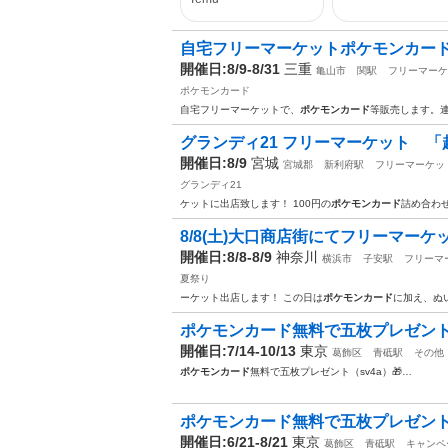
自宅フリーマーケットポケモンカー
開催日:8/9-8/31
三重
亀山市
関駅
フリーマーケ
ポケモンカード
自宅フリーマーケットで、
ポケモンカード
等販売します。
グランディ21 フリーマーケット 
開催日:8/9
宮城
宮城郡
新利府駅
フリーマーケッ
グランディ21
ケットに出店致します！ 100円の
ポケモンカード
詰め合わ
8/8(土)大口商店街にてフリーマーケ
開催日:8/8-8/9
神奈川
横浜市
子安駅
フリーマ
夏祭り
ーケット出店します！ この日は
ポケモンカード
に加え、ぬ
ポケモンカード無料で五枚プレゼント（
開催日:7/14-10/13
東京
葛飾区
青砥駅
その他
ポケモンカード
無料で五枚プレゼント（sv4a）🎁…
ポケモンカード無料で五枚プレゼント（
開催日:6/21-8/21
東京
葛飾区
青砥駅
キャンペ