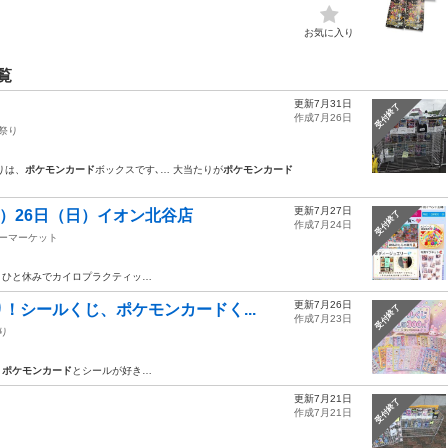
お気に入り
覧
更新7月31日
受付終了
作成7月26日
お祭り
りは、
ポケモンカード
ボックスです､… 大当たりが
ポケモンカード
更新7月27日
（土）26日（日）イオン北谷店
受付終了
作成7月24日
ーマーケット
、ひと休みでカイロプラクティッ…
更新7月26日
！シールくじ、ポケモンカードく...
受付終了
作成7月23日
り
！
ポケモンカード
とシールが好き…
更新7月21日
受付終了
作成7月21日