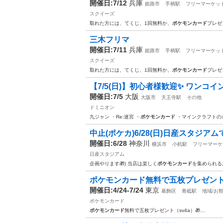
開催日:7/12
兵庫
姫路市
手柄駅
フリーマーケッ
スクイーズ
取れた方には、てくじ、1回無料か、
ポケモンカード
プレゼ
三木フリマ
開催日:7/11
兵庫
姫路市
手柄駅
フリーマーケッ
スクイーズ
取れた方には、てくじ、1回無料か、
ポケモンカード
プレゼ
【7/5(日)】初心者様歓迎✨ ワンコイン
開催日:7/5
大阪
大阪市
天王寺駅
その他
ドミニオン
九ジャン ・Re:迷宮 ・
ポケモンカード
・マインクラフトの
中止(ポケカ)6/28(日)日産スタジア
開催日:6/28
神奈川
横浜市
小机駅
フリーマーケ
日産スタジアム
企画やります🎁) 当店は楽しく
ポケモンカード
を集められる
ポケモンカード無料で五枚プレゼント（
開催日:4/24-7/24
東京
葛飾区
青砥駅
地域/お
ポケモンカード
ポケモンカード
無料で五枚プレゼント（sv4a）🎁…