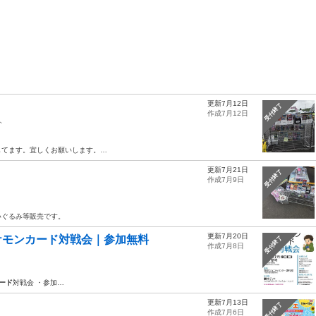
更新7月12日
受付終了
作成7月12日
ト
してます。宜しくお願いします。…
更新7月21日
受付終了
作成7月9日
いぐるみ等販売です。
更新7月20日
ポケモンカード対戦会｜参加無料
受付終了
作成7月8日
ード
対戦会 ・参加…
更新7月13日
。
受付終了
作成7月6日