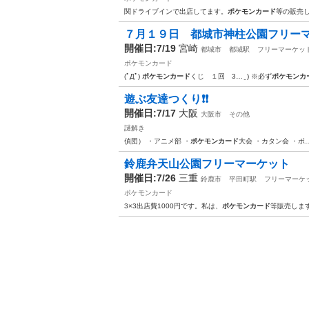
関ドライブインで出店してます。
ポケモンカード
等の販売
７月１９日 都城市神柱公園フリー
開催日:7/19
宮崎
都城市
都城駅
フリーマーケッ
ポケモンカード
(ﾟДﾟ)
ポケモンカード
くじ １回 3… ̱ ) ※必ず
ポケモンカ
遊ぶ友達つくり❗️❗️
開催日:7/17
大阪
大阪市
その他
謎解き
偵団） ・アニメ部 ・
ポケモンカード
大会 ・カタン会 ・ポ
鈴鹿弁天山公園フリーマーケット
開催日:7/26
三重
鈴鹿市
平田町駅
フリーマーケ
ポケモンカード
3×3出店費1000円です。私は、
ポケモンカード
等販売しま