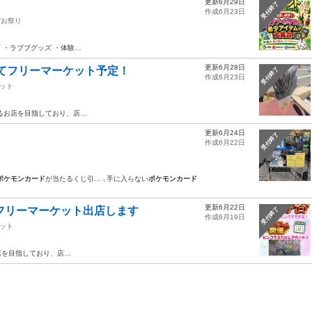
更新6月29日
受付終了
作成6月23日
/お祭り
 ・ラブブグッズ ・体験…
更新6月28日
田にてフリーマーケット予定！
受付終了
作成6月23日
ット
るお店を目指しており、店…
更新6月24日
受付終了
作成6月22日
ポケモンカード
が当たるくじ引… ､手に入らない
ポケモンカード
更新6月22日
にてフリーマーケット出店します
受付終了
作成6月19日
ット
店を目指しており、店…