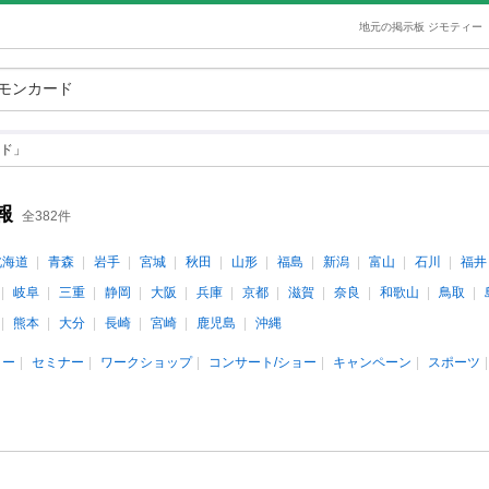
地元の掲示板 ジモティー
ド」
報
全382件
北海道
青森
岩手
宮城
秋田
山形
福島
新潟
富山
石川
福井
岐阜
三重
静岡
大阪
兵庫
京都
滋賀
奈良
和歌山
鳥取
熊本
大分
長崎
宮崎
鹿児島
沖縄
ィー
セミナー
ワークショップ
コンサート/ショー
キャンペーン
スポーツ