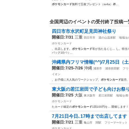
ポケモンカード
無料で五枚プレゼント（sv4a）🎁…
全国周辺のイベントの受付終了投稿一
四日市市水沢町足見田神社祭り
開催日:7/31
三重
四日市市
湯の山温泉駅
地域/
ポケモンカード
、出店します。
ポケモンカード
等が当たるくじ… し。特当
パック10パッ…
沖縄県内フリマ情報(^^)/7月25日
開催日:7/25-7/26
沖縄
浦添市
浦添前田駅
フリ
イオン
、お子様に大人気のワークショップ、
ポケモンカード
販売
東大阪の若江岩田で子ども向けお祭り
開催日:7/25
大阪
東大阪市
若江岩田駅
地域/お祭
ポケモンカード
たカード確定の
ポケモンカード
1回100円を… 開催します
7月21日今日､17時まで出店してます
開催日:7/21
三重
亀山市
関駅
フリーマーケット
ポケモンカード