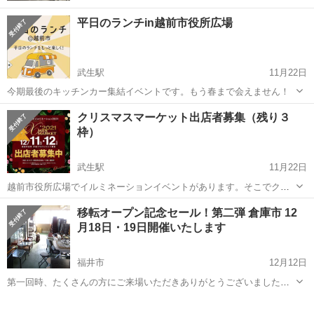
平日のランチin越前市役所広場
武生駅
11月22日
今期最後のキッチンカー集結イベントです。もう春まで会えません！
福井
越前市
武生駅
フリーマーケット
ランチ
クリスマスマーケット出店者募集（残り３
枠）
武生駅
11月22日
越前市役所広場でイルミネーションイベントがあります。そこでクリ
スマスマーケットを開催することになりました。アクセサリーなどク
福井
越前市
武生駅
フリーマーケット
移転オープン記念セール！第二弾 倉庫市 12
ラフトマーケットの出店者を募集しています。 残り３枠になりまし
月18日・19日開催いたします
クリスマスマーケット
た。
福井市
12月12日
第一回時、たくさんの方にご来場いただきありがとうございました。
また、定員オーバーによりご案内できませんでしたお客様 大変申し訳
福井
福井市
フリーマーケット
セール
ございませんでした。<m(__)m> 今回は、もっとたくさんの方に見て