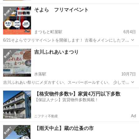
そよら フリマイベント
まつもと町屋駅
6月4日
6/21そよらでフリマイベントを開催します！ 古着をメインにしたフリ
マイベントで出店者も多くお安い商品も多数ございます！ 中には500
福井
福井市
まつもと町屋駅
フリーマーケット
古着
吉川ふれあいまつり
円で掘り出し物に出会えるかも！
水落駅
10月7日
吉川ふれあい祭りにメダカすくい、スーパーボールすくい、 少しです
が個体販売も行います 他にもたくさんイベントしてるので老若男女問
福井
鯖江市
水落駅
フリーマーケット
すくい
【格安物件多数✨】家賃4万円以下多数
わず楽しめる祭りになってますので是非是非遊びに来てもらえると嬉
【保証人ナシ】賃貸物件多数掲載！
しいです😃
Ad
ニフティ不動産
【雨天中止】蔵の辻蚤の市