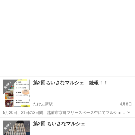
開きます。じゃがいも、豆などのお野菜の出品も決まりました！さら
福井
越前市
たけふ新駅
フリーマーケット
マルシェ
に、レディース用トップス、パンツ、ワンピース、スカートなどの衣
料品もあります。未使用品多数！！...
第2回ちいさなマルシェ 続報！！
たけふ新駅
4月8日
5月20日、21日の2日間、越前市京町フリースペース杢にてマルシェを
開きます。レディース用トップス、パンツ、ワンピース、スカートな
福井
越前市
たけふ新駅
フリーマーケット
マルシェ
第2回 ちいさなマルシェ
ど。しかも未使用品多数！！10〜20代の方に特にオススメです。 価格
は300円〜1000円とリ...