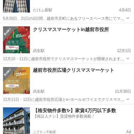
たけふ新駅
4月4日
5月20日、21日の2日間、越前市京町にあるフリースペース杢にてマル
シェを開きます。レディース用トップス、パンツ、ワンピース、スカ
福井
越前市
たけふ新駅
フリーマーケット
マルシェ
クリスマスマーケットin越前市役所
ートなど。しかも未使用品多数！！10〜20代の方に特にオススメで
す。 価格は300円〜1000...
武生駅
12月1日
12月10・11日に越前市役所でクリスマスマーケットが開催されます。
盛りだくさんの催しが市役所の中で完結するイベントです。 ミニライ
福井
越前市
武生駅
フリーマーケット
越前市役所広場クリスマスマーケット
ブやキッチンカーも来ます。 ・クラフトマーケット10時~20時 ・キッ
クリスマスマーケット
チンカー10時~20...
武生駅
11月30日
12月11日・12日に越前市役所広場とeｰホールホワイエでクリスマスマ
ーケットを開催します。 2日間のライブ演奏とキッチンカーも集合！
福井
越前市
武生駅
フリーマーケット
【格安物件多数✨】家賃4万円以下多数
クラフトマーケットのほか占いコーナーなど出店も盛りだくさんで
【保証人ナシ】賃貸物件多数掲載！
クリスマスマーケット
す。 暖かくしてお出かけくだ...
Ad
ニフティ不動産