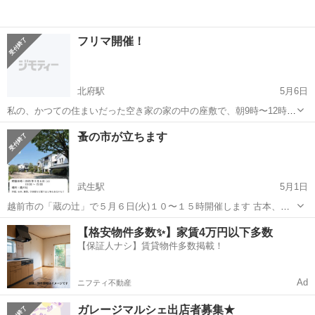
フリマ開催！
北府駅
5月6日
私の、かつての住まいだった空き家の家の中の座敷で、朝9時〜12時、
フリマ開催します!売る物は、雑貨や服等で、だいたい、¥100〜¥500で
福井
越前市
北府駅
フリーマーケット
フリマ
蚤の市が立ちます
販売しますし、お気軽にお越し下さ〜い🖐️😁✨
武生駅
5月1日
越前市の「蔵の辻」で５月６日(火)１０〜１５時開催します 古本、手
作り雑貨、子供服など
福井
越前市
武生駅
フリーマーケット
蚤の市
【格安物件多数✨】家賃4万円以下多数
【保証人ナシ】賃貸物件多数掲載！
Ad
ニフティ不動産
ガレージマルシェ出店者募集★