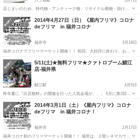
八ツ島駅
3月7日
店じまいのため、時代物・アンティーク物・リサイクル着物・掛け
軸・油絵・版画・古陶器 格安にて放出いたします。
福井
福井市
八ツ島駅
フリーマーケット
ガレージ
2014年4月27日（日）《屋内フリマ》コロナ
deフリマ in 福井コロナ
福井市
3月19日
福井コロナでフリーマーケット開催！！ 前回、大好評に終わり、お客
様より 「またやってほしい！」 とのお問い合わせにお応えして また
福井
福井市
フリーマーケット
コロナ
5/11(土)★無料フリマ★クァトロブーム鯖江
また！開催が決定致しました♪ 場所は、２階シネマカウンター前にあ
店‐福井県
る、 レス...
鯖江駅
4月5日
昨年夏に『出店無料』の開催を行った人気会場が、、、 5月に第2回目
の開催決定♪♪♪ 場所は【クァトロブーム鯖江店】さんの駐車場(*^_^*) 5
福井
鯖江市
鯖江駅
フリーマーケット
楽市楽座
2014年3月1日（土）《屋内フリマ》コロナ
月はフリマにぴったりなシーズンです! 過ごしやすい季節な...
deフリマ in 福井コロナ！
福井市
2月17日
福井コロナ初のフリーマーケット開催！！ 場所は、２階シネマカウン