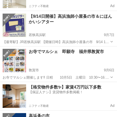
Ad
ニフティ不動産
【9/14日開催】高浜漁師小屋蚤の市＆にほん
かいシアター
若狭高浜駅
9月7日
【最寄駅】JR若狭高浜駅 【開催日時】高浜漁師小屋蚤の市 9/14 11
時-18時 にほん海シアター 9/14-9/16 11時21時 【開催地】
福井
大飯郡
若狭高浜駅
フリーマーケット
蚤の市
お寺でマルシェ 即願寺 福井県敦賀市
福井県大飯郡高浜町事代1-104 若狭高浜漁協(旧漁...
敦賀市
9月6日
お寺でマルシェ開催します‼️ 日程 10月5日 土曜日 10:30〜16:00
場所 即願寺 福井県敦賀市川北20-1 0770-23-6707
福井
敦賀市
フリーマーケット
お寺
【格安物件多数✨】家賃4万円以下多数
出店内容 ★雑貨販売 ★飲食販売 ...
【保証人ナシ】賃貸物件多数掲載！
Ad
ニフティ不動産
高浜蚤の市