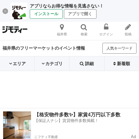
アプリならお得な情報を見逃さない！
インストール
アプリで開く
福井県
検索
ログイン
投稿
福井県のフリーマーケットのイベント情報
人気キーワード
エリア
カテゴリ
詳細
新着順
【格安物件多数✨】家賃4万円以下多数
【保証人ナシ】賃貸物件多数掲載！
Ad
ニフティ不動産