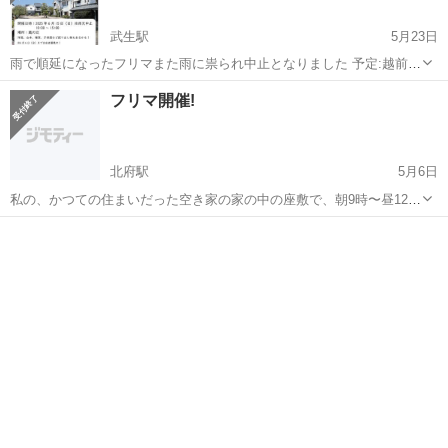
武生駅
5月23日
雨で順延になったフリマまた雨に祟られ中止となりました 予定:越前市
蓬莱町の蔵の辻を会場に開催 ６月１５日（日）10:00〜15:00 月曜以降
福井
越前市
武生駅
フリーマーケット
蚤の市
フリマ開催!
にまちづくり武生株式会社までお問合せください info@machi-
take.com
北府駅
5月6日
私の、かつての住まいだった空き家の家の中の座敷で、朝9時〜昼12
時、フリマ開催します！住所は越前市安養寺町38-58-2で、少しだけ坂
福井
越前市
北府駅
フリーマーケット
フリマ
を登った所に家がありますし、一応、車は7、8台は停めれる状態です
し、駐車場の広場にはブロッ...