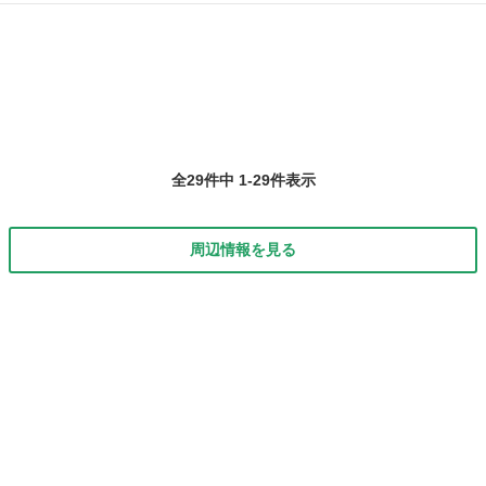
ター前にある、 レストルーム部分を借り切っての、開催です！
福井
福井市
フリーマーケット
コロナ
（*>ω<*） そして何とも嬉しいのが「屋内開催！！」です！ 雨が降ろ
うが雪が降ろうが、中...
全29件中 1-29件表示
周辺情報を見る