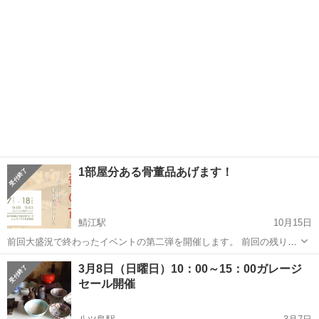
頂けるように...
1部屋分ある骨董品あげます！
鯖江駅
10月15日
前回大盛況で終わったイベントの第二弾を開催します。 前回の残りだ
けでは味気ないので、もう一度祖母宅を探索し、「新たに見つけたも
福井
鯖江市
鯖江駅
フリーマーケット
骨董品
3月8日（日曜日）10：00～15：00ガレージ
の」「自分用に保管していたもの」を追加しました。 日時：10月17日
セール開催
（土）10:00〜15...