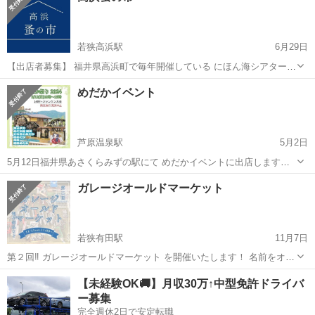
若狭高浜駅
6月29日
【出店者募集】 福井県高浜町で毎年開催している にほん海シアター内
の企画として今年度から 高浜蚤の市がスタートします！ 骨董、雑貨、
福井
大飯郡
若狭高浜駅
フリーマーケット
蚤の市
めだかイベント
古書、クラフト製品など物販を 中心に出店者を募集いたします。 住
所 福井...
芦原温泉駅
5月2日
5月12日福井県あさくらみずの駅にて めだかイベントに出店します！
持って行ける品種は地震の影響で少ししか出せないですけど皆様が満
福井
あわら市
芦原温泉駅
フリーマーケット
めだか
ガレージオールドマーケット
足できるような個体を準備しますので お時間が許されれば 家族、パー
トナー揃って お越しくださ...
若狭有田駅
11月7日
第２回‼ ガレージオールドマーケット を開催いたします！ 名前をオシ
ャレ〜✨️にしてみたけど、 父の遺したモノたちを 自宅ガレージ🏠にて
福井
三方上中郡
若狭有田駅
フリーマーケット
工具
【未経験OK🚚】月収30万↑中型免許ドライバ
お譲りします!! 日にち:2023/11/11 時間:11:00～1...
ー募集
完全週休2日で安定転職