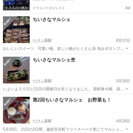
Ad
ドライバーダイレクト
ちいさなマルシェ
たけふ新駅
8月17日
おいしいスイーツ、可愛い物、楽しい物がたくさん😘 包みボタンブロ
ーチは超オシャレ🥰 ワンピ、トレーナー、パンツも。 大好評で ４回
福井
越前市
たけふ新駅
フリーマーケット
マルシェ
ちいさなマルシェ杢
目のマルシェです。 冷やかし歓迎 是非のぞいてください😊 10時〜
１４時までやってます。 プロ...
たけふ新駅
5月18日
いよいよ２０日と21日の開催日が近くなりました。 新鮮春大根、採れ
たてグリーンピースなどの野菜が 特価で待ってます。 見るだけでも
福井
越前市
たけふ新駅
フリーマーケット
マルシェ
第2回ちいさなマルシェ お野菜も！
気軽にお出かけください。
たけふ新駅
4月24日
5月20日、21日の2日間、越前市京町フリースペース杢にてマルシェを