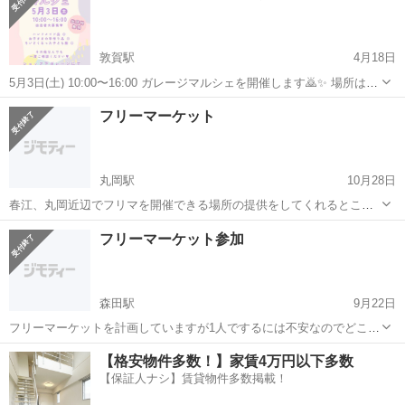
敦賀駅
4月18日
5月3日(土) 10:00〜16:00 ガレージマルシェを開催します🙇✨ 場所はキ
ッズパークつるがすぐとなり 出店料は無料となっております🫶🏻 ただ
福井
敦賀市
敦賀駅
フリーマーケット
ガレージ
フリーマーケット
いま出店者大募集なので 気になる方はぜひご連絡ください！ ◎ ハン
ドメ...
丸岡駅
10月28日
春江、丸岡近辺でフリマを開催できる場所の提供をしてくれるところ
の情報が欲しいです よろしくお願いします
福井
坂井市
丸岡駅
フリーマーケット
フリマ
フリーマーケット参加
森田駅
9月22日
フリーマーケットを計画していますが1人でするには不安なのでどこか
のイベントに参加できる所があったら紹介していただけたらと思いま
福井
坂井市
森田駅
フリーマーケット
【格安物件多数！】家賃4万円以下多数
す。 主に衣料やシューズ、バッグその他5.60点位です。 宜しくお願い
【保証人ナシ】賃貸物件多数掲載！
します 9月から10月初旬に...