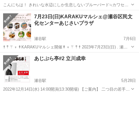
こんにちは！ きれいな水辺にしか生息しないブルーバード≒カワセミ
が住めるような、きれいな環境、美しい世界にすることに挑戦してい
神奈川
横浜市
瀬谷駅
その他
水辺
7月23日(日)KARAKUマルシェ@瀬谷区民文
る「横浜ブルーバード作戦」です🤝🌱🌈🌿 11/4(土)に2023年2回目の
化センターあじさいプラザ
「作戦」...
瀬谷駅
7月6日
☨ 𖤣 ⚚ 𖥧 ↟KARAKUマルシェ開催↟ 𖥧 ⚚ 𖤣 ☨ 2023年7月23日(日) . 瀬谷
区民文化センターあじさいプラザにて (瀬谷駅よりすぐ) . KARAKUマ
神奈川
横浜市
瀬谷駅
その他
マルシェ
あじぷら亭#2 立川成幸
ルシェ 〜ダンス無料体験！お子様から大人までみんな...
瀬谷駅
5月28日
2022年12月14日(水) 14:00開演(13:30開場) 【ご案内】 二つ目の若手噺
家による落語会「あじぷら亭」 「毎回変わる出演者」「その日の雰囲
神奈川
横浜市
瀬谷駅
その他
プラザ
気で決まる演目」 気軽な落語会ですが"演芸"の醍醐味...