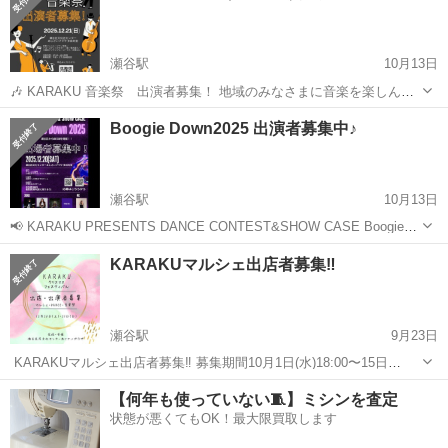
瀬谷駅
10月13日
🎶 KARAKU 音楽祭 出演者募集！ 地域のみなさまに音楽を楽しんで
いただくため、マルシェと同時開催で音楽イベントを行うことにいた
神奈川
横浜市
瀬谷駅
その他
音楽祭
Boogie Down2025 出演者募集中♪
しました♪ ピアノ・ギター・歌・合唱など、幅広いジャンルでのご参
加を募集します♪ ⸻ ...
瀬谷駅
10月13日
📢 KARAKU PRESENTS DANCE CONTEST&SHOW CASE Boogie
Down2025 出演者募集♪ 募集期間10/1(水)18:00〜10/20(月)23:59 コンテ
神奈川
横浜市
瀬谷駅
その他
コンテスト
KARAKUマルシェ出店者募集‼️
ストにチャレンジし...
瀬谷駅
9月23日
KARAKUマルシェ出店者募集‼️ 募集期間10月1日(水)18:00〜15日
(水)23:59 2025年12月20日(土)・21日(日) 2日間のマルシェ出店募集♪
神奈川
横浜市
瀬谷駅
その他
マルシェ
【何年も使っていない🧵】ミシンを査定
12月はあじさいプラザと共催！全館使用！ KA...
状態が悪くてもOK！最大限買取します