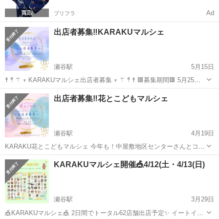
Ad
プリフラ
出店者募集‼️KARAKUマルシェ
瀬谷駅
5月15日
☨ 𖤣 ⚚ 𖥧 KARAKUマルシェ出店者募集 𖥧 ⚚ 𖤣 ☨ 🟥募集期間🟥 5月25日
(日)19:00〜6月8日(日)19:00 今年の夏は3日間！！ 平日の金曜日、日曜
神奈川
横浜市
瀬谷駅
その他
ブース
出店者募集‼️花とこどもマルシェ
日はいつもと違った内容での開催予定 相鉄線瀬谷...
瀬谷駅
4月19日
KARAKU花とこどもマルシェ 今年も！中屋敷地区センターさんとコラ
ボ企画🌸 2027年に国際園芸博覧会が瀬谷で開催予定になります！ 会
神奈川
横浜市
瀬谷駅
その他
マルシェ
KARAKUマルシェ開催🎪4/12(土・4/13(日)
場に1番近い中屋敷地区センターにて、花いっぱいボランティア活動に
も携わらせていただい...
瀬谷駅
3月29日
🎪KARAKUマルシェ🎪 2日間でトータル62店舗出店予定✨ イートイン