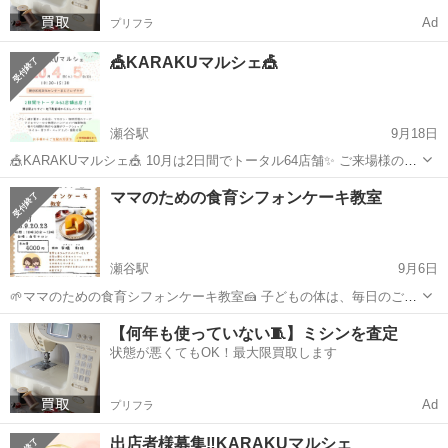
Ad
プリフラ
🎪KARAKUマルシェ🎪
瀬谷駅
9月18日
🎪KARAKUマルシェ🎪 10月は2日間でトータル64店舗✨ ご来場様の抽
選会！ 8月に好評でしたので10月は2日間共に行います🎯 当日に使用
神奈川
横浜市
瀬谷駅
その他
焼き菓子
ママのための食育シフォンケーキ教室
できるお買い物券が景品にありますので ぜひGETしてください！
瀬谷駅よ...
瀬谷駅
9月6日
🌱ママのための食育シフォンケーキ教室🍰 子どもの体は、毎日のごは
んとおやつでつくられます。 だからこそ「安心して食べられる手作り
神奈川
横浜市
瀬谷駅
その他
食育
【何年も使っていない🧵】ミシンを査定
おやつ」が大切🌿 この教室では、 米粉のふわふわシフォンケーキを
状態が悪くてもOK！最大限買取します
アロマの香り と ミネラル...
Ad
プリフラ
出店者様募集‼️KARAKUマルシェ