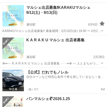
マルシェ出店募集❗️KARAKUマルシェ
9/12(土)・9/13(日)
瀬谷駅
6月4日
KARAKUマルシェ出店者募集‼️ 募集期間：6月10日(水) 19:00 〜 6月24
日(水) 23:59 2026年9月12日(土)・13日(日) 2日間のマルシェの出店募集
神奈川
横浜市
瀬谷駅
その他
マルシェ
K A R A K U マルシェ 出店者募集
♪ 瀬谷駅前❗️屋内❗️入場無料❗️ 天...
瀬谷駅
2月28日
✼••┈┈ K A R A K U マルシェ 出店者募集 ┈┈••✼ ― 人とまちがつな
がる場所 ― 5月開催🌿 想いを届けたい方、ぜひご一緒しませんか？
神奈川
横浜市
瀬谷駅
その他
ブース
【公式】だれでもノレル
瀬谷駅前すぐ 屋内開催・入場無料✨ 天候の心配なく、 落ち着...
自社ローンなど特別な条件で車を探しているなら！金利
0%で車をご提供、ノレル独自与信システム。
Ad
（株）ICT
パンマルシェ🥐2026.1.25