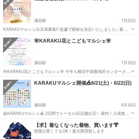
瀬谷駅
7月22日
KARAKUマルシェ出店者募集‼️ 急遽で開催を決定いたしました♪ 募集
期間7月22日(火)18:00〜7月31日(木)23:59 2025年10月4日(土)・5日(日)
神奈川
横浜市
瀬谷駅
その他
マルシェ
🌸KARAKU花とこどもマルシェ🌸
2日間のマルシェ出店募集♪ 瀬谷駅前❗️屋内❗...
瀬谷駅
7月15日
🌸KARAKU花とこどもマルシェ🌸 今年も横浜中屋敷地区センターさん
のご共催 花とこどもマルシェ 1階の体育室にて開催いたします 屋内で
神奈川
横浜市
瀬谷駅
その他
マルシェ
KARAKUマルシェ開催🎪6/21(土)・6/22(日)
入場無料✨ イートインコーナーあり どなたでもご来場いただけます♡
マルシェは3...
瀬谷駅
6月14日
🎪KARAKUマルシェ🎪 2日間でトータル62店舗出店✨ 屋内！入場無
料！瀬谷駅からすぐ！ 2025年6月21日(土)・22日(日) 10:30-15:30 瀬谷
神奈川
横浜市
瀬谷駅
その他
工房
【求】着なくなった着物、買います👘
区民文化センターあじさいプラザ 3階 @ajisaipl...
状態が悪くてもOK！最大限買取します