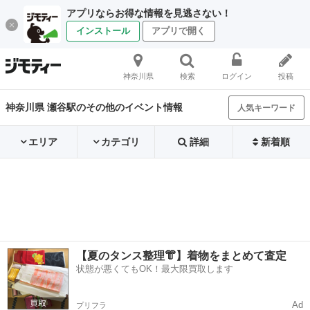
アプリならお得な情報を見逃さない！
インストール
アプリで開く
神奈川県
検索
ログイン
投稿
神奈川県 瀬谷駅のその他のイベント情報
人気キーワード
エリア
カテゴリ
詳細
新着順
【夏のタンス整理👘】着物をまとめて査定
状態が悪くてもOK！最大限買取します
Ad
プリフラ