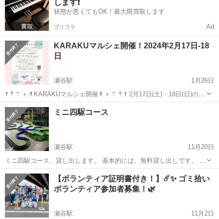
します❗️
状態が悪くてもOK！最大限買取します
Ad
プリフラ
KARAKUマルシェ開催！2024年2月17日-18
日
瀬谷駅
1月26日
☨ 𖤣 ⚚ 𖥧 ↟KARAKUマルシェ開催↟ 𖥧 ⚚ 𖤣 ☨ 2月17日(土)・18日(日)の2
日間 11:00〜16:00 . 瀬谷駅前のあじさいプラザ館内 入場無料のイベン
神奈川
横浜市
瀬谷駅
その他
マルシェ
ミニ四駆コース
トです！ . お子様から大人まで楽しんでいただ...
瀬谷駅
11月20日
ミニ四駆コース、貸し出します。 基本的には、無料貸し出しです。 ※
貸出しにあたり条件がありますので、お気軽にお問い合わせくださ
神奈川
横浜市
瀬谷駅
その他
ミニ四駆
【ボランティア証明書付き！】☄️✨ ゴミ拾い
い。 いろんなパターンのコースをまとめて購入していますので、場所
ボランティア参加者募集！🌿
によってはいくつかのコースにわけ...
瀬谷駅
11月2日