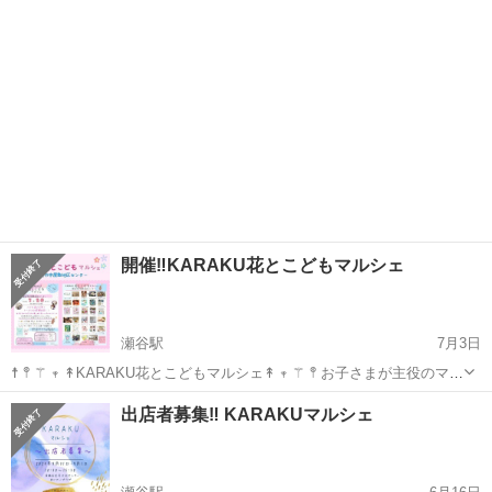
お召し上がりい...
開催‼️KARAKU花とこどもマルシェ
瀬谷駅
7月3日
☨ 𖤣 ⚚ 𖥧 ↟KARAKU花とこどもマルシェ↟ 𖥧 ⚚ 𖤣 お子さまが主役のマル
シェを開催いたします✨ 大人の方も楽しんでいただける内容をご用意
神奈川
横浜市
瀬谷駅
その他
マルシェ
出店者募集‼️ KARAKUマルシェ
いたします！ 横浜中屋敷地区センターさんとの共催！ 屋内での開催で
入...