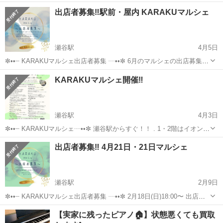
日間 東京ガスライフバル横浜西旭店にて 会員感謝DAYイベントが開催
神奈川
横浜市
瀬谷駅
その他
マルシェ
出店者募集‼️駅前・屋内 KARAKUマルシェ
されます！ その中でKARAKUマルシェを行わせていただくことが決定
いた...
瀬谷駅
4月5日
✼••┈ KARAKUマルシェ出店者募集 ┈••✼ 6月のマルシェの出店募集内
容になります♪ 瀬谷駅前❗️屋内❗️入場無料❗️ 天候の心配がなく、快適な空
神奈川
横浜市
瀬谷駅
その他
マルシェ
KARAKUマルシェ開催‼️
間でのご出店ができます♪ 是非！お気軽にご相談ください✨ ...
瀬谷駅
4月3日
✼••┈ KARAKUマルシェ┈••✼ 瀬谷駅からすぐ！！ . 1・2階はイオンス
タイル横浜瀬谷 地下駐車場からエレベーターでそのまま 3階までお越
神奈川
横浜市
瀬谷駅
その他
ランタン
出店者募集‼️ 4月21日・21日マルシェ
しいただけます♡ . 2日間でトータル54店舗が出店予定✨ . 《開催場...
瀬谷駅
2月9日
✼••┈ KARAKUマルシェ出店者募集 ┈••✼ 2月18日(日)18:00〜 出店者
募集の受付開始します✨ 本日に続きまして、4月にマルシェを開催させ
神奈川
横浜市
瀬谷駅
その他
マルシェ
【実家に残ったピアノ🏠】状態悪くても買取
ていただきます🌱 駅前❗️室内❗️入場無料❗️ お気軽に出店...