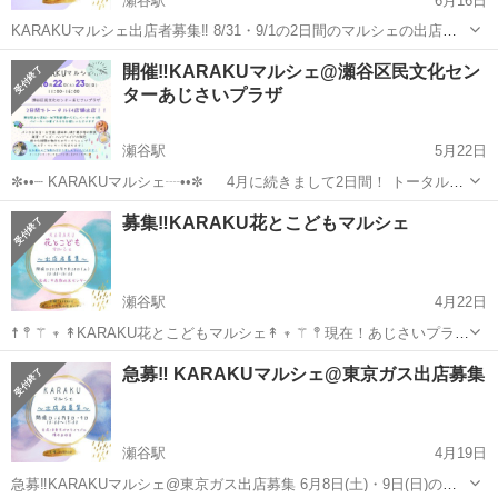
瀬谷駅
6月16日
KARAKUマルシェ出店者募集‼️ 8/31・9/1の2日間のマルシェの出店募
集内容になります♪ 瀬谷駅前❗️屋内❗️入場無料❗️ 天候の心配がなく、快適
神奈川
横浜市
瀬谷駅
その他
マルシェ
開催‼️KARAKUマルシェ@瀬谷区民文化セン
な空間でのご出店ができます♪ 是非！お気軽にご相談ください✨ ...
ターあじさいプラザ
瀬谷駅
5月22日
✼••┈ KARAKUマルシェ┈••✼ 4月に続きまして2日間！ トータル54
店舗が出店予定✨ イートインコーナーもあります🥐🍪 《開催場所》
神奈川
横浜市
瀬谷駅
その他
文化センター
募集‼️KARAKU花とこどもマルシェ
瀬谷区民文化センターあじさいプラザ 横浜市瀬谷区瀬谷四丁目4番地
10(ラ...
瀬谷駅
4月22日
☨ 𖤣 ⚚ 𖥧 ↟KARAKU花とこどもマルシェ↟ 𖥧 ⚚ 𖤣 現在！あじさいプラザ
でマルシェを開催中です✨ 6月の募集2件に続きまして 出店募集のお知
神奈川
横浜市
瀬谷駅
その他
ブース
急募‼️ KARAKUマルシェ@東京ガス出店募集
らせです‼️ 中屋敷地区センターさんのご協力により！ お子さまが...
瀬谷駅
4月19日
急募‼️KARAKUマルシェ@東京ガス出店募集 6月8日(土)・9日(日)の二