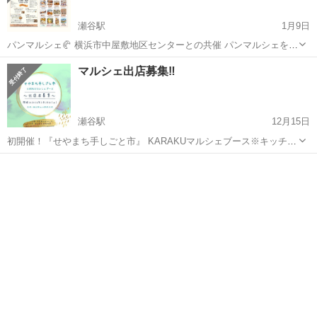
瀬谷駅
1月9日
パンマルシェ🥐 横浜市中屋敷地区センターとの共催 パンマルシェを2
回目の開催✨ 瀬谷でパンや美味しい物が一日限定で 中屋敷地区センタ
神奈川
横浜市
瀬谷駅
その他
焼き菓子
マルシェ出店募集‼️
ーに大集合します！ パン作りのワークショップ 瀬谷で人気なお店のカ
フェ☕️ スープ等...
瀬谷駅
12月15日
初開催！『せやまち手しごと市』 KARAKUマルシェブース※キッチン
カーも！ 出店者募集のお知らせです。 今回は『応募対象』があります
神奈川
横浜市
瀬谷駅
その他
ブース
ので必ずご確認ください。 募集期間：2026年1月5日(月)18:00〜1月15
日(...