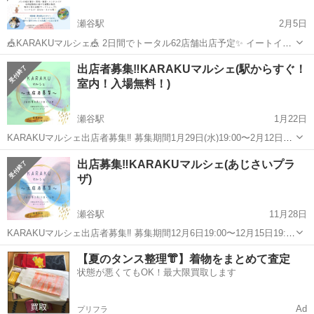
瀬谷駅
2月5日
🎪KARAKUマルシェ🎪 2日間でトータル62店舗出店予定✨ イートイン
コーナーあり🥐🍪 パンや焼き菓子・野菜・雑貨・ハンドメイド 多肉植
神奈川
横浜市
瀬谷駅
その他
工房
出店者募集‼️KARAKUマルシェ(駅からすぐ！
物等の様々な種類の販売 物作り等の体験(ワークショップ) へッドス
室内！入場無料！)
パ・足もみ・ネイ...
瀬谷駅
1月22日
KARAKUマルシェ出店者募集‼️ 募集期間1月29日(水)19:00〜2月12日
(水)19:00 2025年4月12日(土)・13日(日) 2日間のマルシェの出店募集♪
神奈川
横浜市
瀬谷駅
その他
マルシェ
出店募集‼️KARAKUマルシェ(あじさいプラ
瀬谷駅前❗️屋内❗️入場無料❗️ 天候の心配がな...
ザ)
瀬谷駅
11月28日
KARAKUマルシェ出店者募集‼️ 募集期間12月6日19:00〜12月15日19:00
まで 2025年2月15日・16日の2日間のマルシェの 出店募集内容になり
神奈川
横浜市
瀬谷駅
その他
マルシェ
【夏のタンス整理👘】着物をまとめて査定
ます♪ 瀬谷駅前❗️屋内❗️入場無料❗️ 天候の心配がなく...
状態が悪くてもOK！最大限買取します
Ad
プリフラ