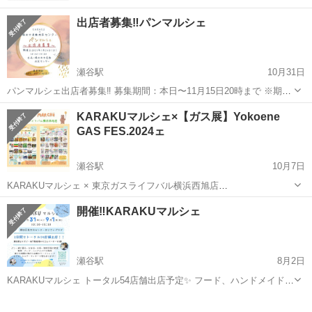
出店者募集‼️パンマルシェ
瀬谷駅
10月31日
パンマルシェ出店者募集‼️ 募集期間：本日〜11月15日20時まで ※期日
前に締切になる可能性がありますのでお早めにお申し込みください パ
神奈川
横浜市
瀬谷駅
その他
マルシェ
KARAKUマルシェ×【ガス展】Yokoene
ンマルシェ🥐 横浜市中屋敷地区センターとの共催 パンマルシェを初開
GAS FES.2024ェ
催✨ 瀬谷で...
瀬谷駅
10月7日
KARAKUマルシェ × 東京ガスライフバル横浜西旭店
@tokyogasyokoene 【ガス展】Yokoene GAS FES.2024 11月1日(金).2
神奈川
横浜市
瀬谷駅
その他
マルシェ
開催‼️KARAKUマルシェ
日(土).3日(日).4日(月) の4日間開催！！ 6月...
瀬谷駅
8月2日
KARAKUマルシェ トータル54店舗出店予定✨ フード、ハンドメイド雑
貨、ワークショップ 施術、エステ、キッズネイル等 . 今回も様々な内
神奈川
横浜市
瀬谷駅
その他
工房
容を予定しています♪ . イートインコーナーもありますので ゆっくり