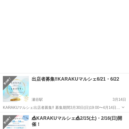
コーナーあり🥐🍪 瀬谷駅よりすぐ！室内！入場無料！ 素敵な店舗さま
神奈川
横浜市
瀬谷駅
その他
工房
を予定しておりますので 是非！ご来場をお待ちしております♪ 2025
年4月...
出店者募集‼️KARAKUマルシェ6/21・6/22
瀬谷駅
3月14日
KARAKUマルシェ出店者募集‼️ 募集期間3月30日(日)19:00〜4月14日
(月)19:00 2025年6月21日(土)・22日(日) 2日間のマルシェ！ 相鉄線瀬谷
神奈川
横浜市
瀬谷駅
その他
マルシェ
🎪KARAKUマルシェ🎪2/15(土)・2/16(日)開
駅よりすぐ❗️屋内❗️入場無料❗️ 天候の心配が...
催！