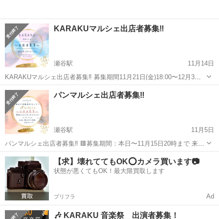
KARAKUマルシェ出店者募集‼️
瀬谷駅
11月14日
KARAKUマルシェ出店者募集‼️ 募集期間11月21日(金)18:00〜12月3日
(水)23:59 2026年2月7日(土)・8日(日) 2日間のマルシェ出店募集♪ 瀬谷
神奈川
横浜市
瀬谷駅
その他
マルシェ
パンマルシェ出店者募集‼️
駅前❗️屋内❗️入場無料❗️ 天候の心配がなく...
瀬谷駅
11月5日
パンマルシェ出店者募集‼️ 🟥募集期間：本日〜11月15日20時まで 来年
もパンマルシェを開催することになりました🥐 今年の1/26に初開催
神奈川
横浜市
瀬谷駅
その他
マルシェ
【求】壊れててもOK⭕️カメラ買います📷
し、お越しいただいたお客様よりぜひ来年も！とのお声をいただいた
状態が悪くてもOK！最大限買取します
ようです。 ...
Ad
プリフラ
🎶 KARAKU 音楽祭 出演者募集！