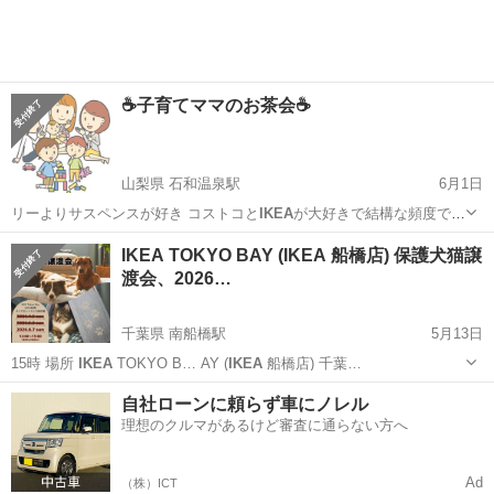
☕️子育てママのお茶会☕️
山梨県 石和温泉駅
6月1日
リーよりサスペンスが好き コストコと
IKEA
が大好きで結構な頻度で行
ってます 編…
山梨
笛吹市
石和温泉駅
育児
ママ
IKEA TOKYO BAY (IKEA 船橋店) 保護犬猫譲
渡会、2026…
千葉県 南船橋駅
5月13日
15時 場所
IKEA
TOKYO B… AY (
IKEA
船橋店) 千葉…
千葉
船橋市
南船橋駅
その他
IKEA
自社ローンに頼らず車にノレル
理想のクルマがあるけど審査に通らない方へ
Ad
（株）ICT