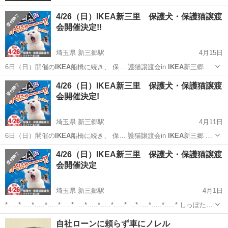
4/26（日）IKEA新三里 保護犬・保護猫譲渡
会開催決定!!
埼玉県 新三郷駅
4月15日
6日（日）開催の
IKEA
船橋に続き、 保… 護猫譲渡会in
IKEA
新三郷 今
年も開… 15時 会場
IKEA
新三鄉エントラン… _ _)m #
IKEA
新三郷＃保
埼玉
三郷市
新三郷駅
その他
IKEA
4/26（日）IKEA新三里 保護犬・保護猫譲渡
護犬譲…
会開催決定!
埼玉県 新三郷駅
4月11日
6日（日）開催の
IKEA
船橋に続き、 保… 護猫譲渡会in
IKEA
新三郷 今
年も開… 15時 会場
IKEA
新三鄉エントラン… _ _)m #
IKEA
新三郷＃保
埼玉
三郷市
新三郷駅
その他
IKEA
4/26（日）IKEA新三里 保護犬・保護猫譲渡
護犬譲…
会開催決定
埼玉県 新三郷駅
4月1日
*…..*…..*…..*…..*…..*…..*…..*…..*…..*….*…..*…..*…..* しっぽたち
の物語 Instagram https://www.instagram.com/sippotatinomon...
埼玉
三郷市
新三郷駅
その他
IKEA
自社ローンに頼らず車にノレル