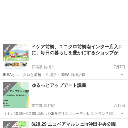
イケア前橋、ユニクロ前橋南インター店入口
に、毎日の暮らしを豊かにするショップが…
群馬県 前橋市
7月7日
IKEA
とユニクロと前橋… 0 場所：
IKEA
前橋店様 …
群馬
前橋市
ワークショップ
IKEA
ゆるっとアップデート読書
東京都 渋谷駅
7月3日
（土）10:30〜12:00 場所：
IKEA
渋谷スウェーデンレストラン７階 持
ち…
東京
渋谷区
渋谷駅
ワークショップ
読書会
6/28.29 ニコベアマルシェin沖田中央公園