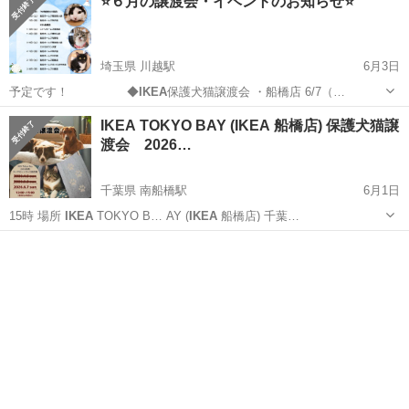
⭐️６月の譲渡会・イベントのお知らせ⭐️
埼玉県 川越駅
6月3日
予定です！ ◆
IKEA
保護犬猫譲渡会 ・船橋店 6/7（…
埼玉
川越市
川越駅
その他
ステラタウン
IKEA TOKYO BAY (IKEA 船橋店) 保護犬猫譲
渡会 2026…
千葉県 南船橋駅
6月1日
15時 場所
IKEA
TOKYO B… AY (
IKEA
船橋店) 千葉…
千葉
船橋市
南船橋駅
その他
IKEA