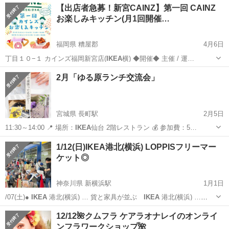
【出店者急募！新宮CAINZ】第一回 CAINZ
お楽しみキッチン(月1回開催…
福岡県 糟屋郡
4月6日
丁目１０−１ カインズ福岡新宮店(
IKEA
横) ◆開催◆ 主催 / 運…
福岡
糟屋郡
地域/お祭り
会場
2月「ゆる原ランチ交流会」
宮城県 長町駅
2月5日
11:30～14:00 📍 場所：
IKEA
仙台 2階レストラン 💰 参加費：5…
宮城
仙台市
長町駅
ワークショップ
ランチ
1/12(日)IKEA港北(横浜) LOPPISフリーマー
ケット◎
神奈川県 新横浜駅
1月1日
/07(土)●
IKEA
港北(横浜) … 貨と家具が並ぶ
IKEA
港北(横浜) …
【開催場所】
IKEA
港北(横浜) …
神奈川
横浜市
新横浜駅
フリーマーケット
駐車場
12/12🌺クムフラ ケアラオナレイのオンライ
ンフラワークショップ🌺