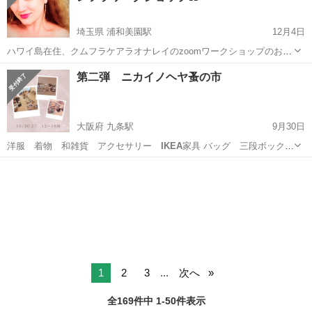
埼玉県 浦和美園駅
12月4日
ハワイ島在住、クムフラケアラオナレイのzoomワークショップのお知
らせです！ オアフ島出身、ハワイ島育ち、フラを教えて25年、ダンサ
埼玉
さいたま市
浦和美園駅
スポーツ
フラ
第二弾 ニカイノヘヤ蚤の市
ーとしてもハワイやアメリカ本土、ニュージーランドや日本でもご活
躍で、日本の先生たちにもご指...
大阪府 九条駅
9月30日
洋服 着物 和雑貨 アクセサリー
IKEA
家具 バッグ 三段ボック
ス ヨガマッ…
大阪
大阪市
九条駅
フリーマーケット
蚤の市
1
2
3
...
次へ
全169件中 1-50件表示