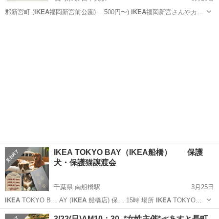
郡新宮町 (
IKEA
福岡新宮前公園)… 500円〜)
IKEA
福岡新宮さんやカ…
福岡
糟屋郡
新宮中央駅
地域/お祭り
会場
IKEA TOKYO BAY（IKEA船橋） 保護
犬・保護猫譲渡会
千葉県 南船橋駅
3月25日
IKEA
TOKYO B… AY (
IKEA
船橋店) 保… 15時 場所
IKEA
TOKYO
B… AY (
IKEA
船橋店) 千葉…
千葉
船橋市
南船橋駅
その他
IKEA
3/22(日)AM10：30 -*女性主催*≪あすと長町