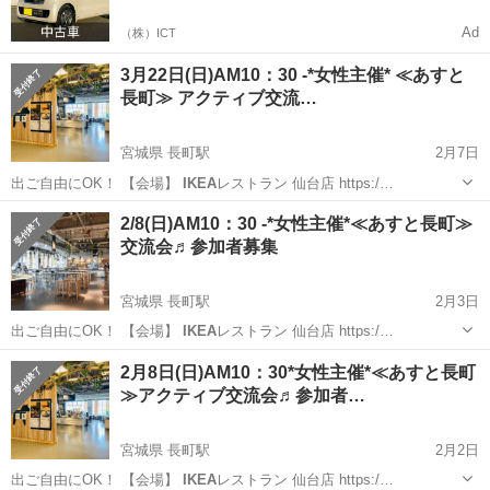
Ad
（株）ICT
3月22日(日)AM10：30 -*女性主催* ≪あすと
長町≫ アクティブ交流…
宮城県 長町駅
2月7日
出ご自由にOK！ 【会場】
IKEA
レストラン 仙台店 https:/…
宮城
仙台市
長町駅
その他
あすと長町
2/8(日)AM10：30 -*女性主催*≪あすと長町≫
交流会♬参加者募集
宮城県 長町駅
2月3日
出ご自由にOK！ 【会場】
IKEA
レストラン 仙台店 https:/…
宮城
仙台市
長町駅
その他
あすと長町
2月8日(日)AM10：30*女性主催*≪あすと長町
≫アクティブ交流会♬参加者…
宮城県 長町駅
2月2日
出ご自由にOK！ 【会場】
IKEA
レストラン 仙台店 https:/…