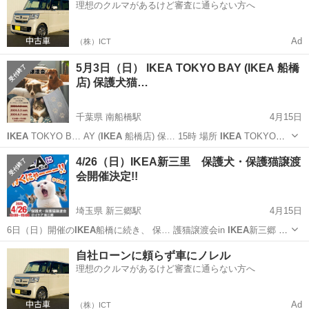
理想のクルマがあるけど審査に通らない方へ
Ad
（株）ICT
5月3日（日） IKEA TOKYO BAY (IKEA 船橋
店) 保護犬猫…
千葉県 南船橋駅
4月15日
IKEA
TOKYO B… AY (
IKEA
船橋店) 保… 15時 場所
IKEA
TOKYO
B… AY (
IKEA
船橋店) 千葉…
千葉
船橋市
南船橋駅
その他
IKEA
4/26（日）IKEA新三里 保護犬・保護猫譲渡
会開催決定!!
埼玉県 新三郷駅
4月15日
6日（日）開催の
IKEA
船橋に続き、 保… 護猫譲渡会in
IKEA
新三郷 今
年も開… 15時 会場
IKEA
新三鄉エントラン… _ _)m #
IKEA
新三郷＃保
埼玉
三郷市
新三郷駅
その他
IKEA
自社ローンに頼らず車にノレル
護犬譲…
理想のクルマがあるけど審査に通らない方へ
Ad
（株）ICT