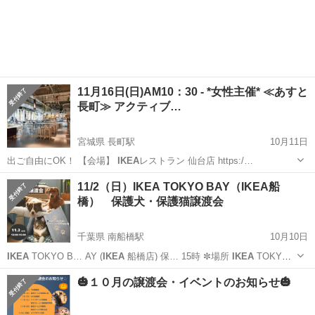
宮城
仙台市
長町駅
その他
あすと長町
11月16日(日)AM10：30 - *女性主催* ≪あすと
長町≫ アクティブ…
宮城県 長町駅
10月11日
出ご自由にOK！ 【会場】
IKEA
レストラン 仙台店 https:/…
宮城
仙台市
長町駅
その他
あすと長町
11/2（日）IKEA TOKYO BAY（IKEA船
橋） 保護犬・保護猫譲渡会
千葉県 南船橋駅
10月10日
IKEA
TOKYO B… AY (
IKEA
船橋店) 保… 15時 ✼場所
IKEA
TOKYO
B… AY (
IKEA
船橋店) 千葉…
千葉
船橋市
南船橋駅
その他
IKEA
🎃１０月の譲渡会・イベントのお知らせ🎃