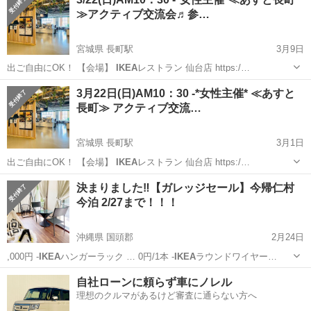
≫アクティブ交流会♬参…
宮城県 長町駅
3月9日
出ご自由にOK！ 【会場】
IKEA
レストラン 仙台店 https:/…
宮城
仙台市
長町駅
その他
あすと長町
3月22日(日)AM10：30 -*女性主催* ≪あすと
長町≫ アクティブ交流…
宮城県 長町駅
3月1日
出ご自由にOK！ 【会場】
IKEA
レストラン 仙台店 https:/…
宮城
仙台市
長町駅
その他
決まりました‼️【ガレッジセール】今帰仁村
今泊 2/27まで！！！
沖縄県 国頭郡
2月24日
,000円 -
IKEA
ハンガーラック … 0円/1本 -
IKEA
ラウンドワイヤー…
沖縄
国頭郡
フリーマーケット
ガレッジセール
自社ローンに頼らず車にノレル
理想のクルマがあるけど審査に通らない方へ