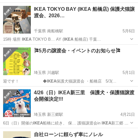
IKEA TOKYO BAY (IKEA 船橋店) 保護犬猫譲
渡会、2026…
千葉県 南船橋駅
5月6日
15時 場所
IKEA
TOKYO B… AY (
IKEA
船橋店) 千葉…
千葉
船橋市
南船橋駅
その他
IKEA
🎏5月の譲渡会・イベントのお知らせ🎏
埼玉県 川越駅
5月1日
迎です！ ◆
IKEA
保護犬猫譲渡会 ・船橋店 5/3(…
埼玉
川越市
川越駅
その他
4/26（日）IKEA新三里 保護犬・保護猫譲渡
会開催決定!!!
埼玉県 新三郷駅
4月21日
6日（日）開催の
IKEA
船橋に続き、 保… 護猫譲渡会in
IKEA
新三郷 今
年も開… 15時 会場
IKEA
新三鄉エントラン… _ _)m #
IKEA
新三郷＃保
埼玉
三郷市
新三郷駅
その他
IKEA
自社ローンに頼らず車にノレル
護犬譲…