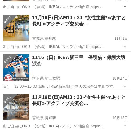
出ご自由にOK！ 【会場】
IKEA
レストラン 仙台店 https:/…
宮城
仙台市
長町駅
その他
朝活
11月16日(日)AM10：30 -*女性主催*≪あすと
長町≫アクティブ交流会…
宮城県 長町駅
11月1日
出ご自由にOK！ 【会場】
IKEA
レストラン 仙台店 https:/…
宮城
仙台市
長町駅
その他
あすと長町
11/16（日）IKEA新三里 保護猫・保護犬譲
渡会
埼玉県 新三郷駅
10月17日
日） 12:00〜15:00 場所：
IKEA
新三郷 ※雨天の場合は中止です。
埼玉
三郷市
新三郷駅
その他
IKEA
11月16日(日)AM10：30 -*女性主催*≪あすと
長町≫アクティブ交流会…
宮城県 長町駅
10月13日
出ご自由にOK！ 【会場】
IKEA
レストラン 仙台店 https:/…