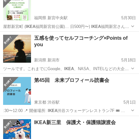
福岡県 新宮中央駅
5月30日
屋郡新宮町 (
IKEA
福岡新宮前公園)… 日500円〜)
IKEA
福岡新宮さんや
カ…
福岡
糟屋郡
新宮中央駅
地域/お祭り
会場
五感を使ってセルフコーチング×Points of
you
新潟県 新潟市
5月18日
ツールです。これまでにGoogle、
IKEA
、NASA、INTELなどの大企業
に…
新潟
新潟市
ワークショップ
コーチング
第45回 未来プロフィール読書会
東京都 渋谷駅
5月1日
:30〜12:00 📍 開催場所:
IKEA
渋谷スウェーデンレストラン7F 🎟 …
東京
渋谷区
渋谷駅
セミナー
読書会
IKEA新三里 保護犬・保護猫譲渡会