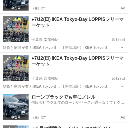
Ad
（株）ICT
●7/12(日) IKEA Tokyo-Bay LOPPISフリーマ
ーケット
千葉県 南船橋駅
6月28日
雑貨と家具が並ぶ
IKEA
Tokyo-B… 【開催場所】
IKEA
Tokyo-B…
千葉
船橋市
南船橋駅
フリーマーケット
ビッグフリマ
●7/12(日) IKEA Tokyo-Bay LOPPISフリーマ
ーケット
千葉県 西船橋駅
6月27日
雑貨と家具が並ぶ
IKEA
Tokyo-B… 【開催場所】
IKEA
Tokyo-B…
千葉
船橋市
西船橋駅
フリーマーケット
IKEA
ローンブラックでも車にノレル
信販会社でクルマのローンやリースが通らなくてもクル
マをご利用いただけるサービスがあります！
Ad
（株）ICT