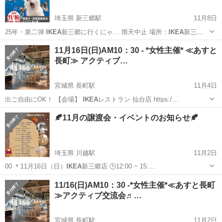
埼玉県 新三郷駅
11月8日
25年・第二弾
IKEA
新三郷に行くにゃ… 雨天中止 場所：
IKEA
新三鄉
主催：み…
埼玉
三郷市
新三郷駅
その他
IKEA
11月16日(日)AM10：30 - *女性主催* ≪あすと
長町≫ アクティブ…
宮城県 長町駅
11月4日
出ご自由にOK！ 【会場】
IKEA
レストラン 仙台店 https:/…
宮城
仙台市
長町駅
その他
あすと長町
🍂11月の譲渡会・イベントのお知らせ🍂
埼玉県 川越駅
11月2日
00 ＊11月16日（日）
IKEA
新三郷店 🕒12:00 ~ 15:…
埼玉
川越市
川越駅
その他
ねこ
11/16(日)AM10：30 -*女性主催*≪あすと長町
≫アクティブ交流会♬…
宮城県 長町駅
11月2日