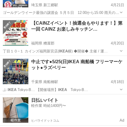
埼玉県 新三郷駅
4月21日
ゴールデンウイーク最強の譲渡会 ５月５日 12:00から15:00 雨天の場
合は中止です。 医療と愛を思う存分受けた犬ちゃん猫ちゃんが勢揃い
埼玉
三郷市
新三郷駅
その他
IKEA
【CAINZイベント！抽選会もやります！】第
♪♪♪ 是非ご参加下さい♪
一回 CAINZ お楽しみキッチン…
福岡県 糟屋郡
4月20日
丁目１０−１ カインズ福岡新宮店(
IKEA
横) ◆開催◆ 主催 / 運…
福岡
糟屋郡
地域/お祭り
中止です●5/25(日)IKEA 南船橋 フリーマーケ
ット●ラズベリー
千葉県 南船橋駅
4月18日
ぶ
IKEA
Tokyo-B… 【開催場所】
IKEA
Tokyo-B…
千葉
船橋市
南船橋駅
フリーマーケット
IKEA
日払いバイト
軽作業 時給1400円〜
Ad
ヒバライドットコム