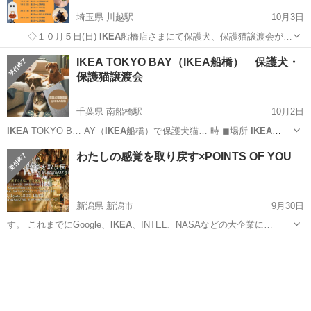
埼玉県 川越駅
10月3日
◇１０月５日(日)
IKEA
船橋店さまにて保護犬、保護猫譲渡会が…
埼玉
川越市
川越駅
その他
ねこ
IKEA TOKYO BAY（IKEA船橋） 保護犬・
保護猫譲渡会
千葉県 南船橋駅
10月2日
IKEA
TOKYO B… AY（
IKEA
船橋）で保護犬猫… 時 ◼︎場所
IKEA
TOKYO B… AY（
IKEA
船橋） 千葉県船…
千葉
船橋市
南船橋駅
その他
IKEA
わたしの感覚を取り戻す×POINTS OF YOU
新潟県 新潟市
9月30日
す。 これまでにGoogle、
IKEA
、INTEL、NASAなどの大企業に…
新潟
新潟市
ワークショップ
コーチング