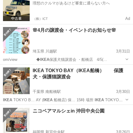
理想のクルマがあるけど審査に通らない方へ
Ad
（株）ICT
🌸4月の譲渡会・イベントのお知らせ🌸
埼玉県 川越駅
3月31日
om/view ◆
IKEA
保護犬猫譲渡会 ・船橋店 4/5(…
埼玉
川越市
川越駅
その他
ねこ
IKEA TOKYO BAY（IKEA船橋） 保護
犬・保護猫譲渡会
千葉県 南船橋駅
3月30日
IKEA
TOKYO B… AY (
IKEA
船橋店) 保… 15時 場所
IKEA
TOKYO
B… AY (
IKEA
船橋店) 千葉…
千葉
船橋市
南船橋駅
その他
IKEA
ニコベアマルシェin 沖田中央公園
福岡県 新宮中央駅
3月26日