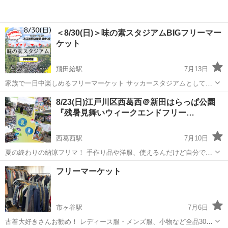
＜8/30(日)＞味の素スタジアムBIGフリーマー
ケット
飛田給駅
7月13日
家族で一日中楽しめるフリーマーケット サッカースタジアムとしても
有名な『味の素スタジアム』 圧倒的な商品量を目当てに一日中大勢の
東京
調布市
飛田給駅
フリーマーケット
会場
8/23(日)江戸川区西葛西＠新田はらっぱ公園
来場客が訪れます 駅からすぐの立地で、非常に利便性の高いフリマ会
『残暑見舞いウィークエンドフリー…
場です ===8/...
西葛西駅
7月10日
夏の終わりの納涼フリマ！ 手作り品や洋服、使えるんだけど自分では
使わないもの…、そんな意外な掘り出し物に出会えるチャンス。お宝
東京
江戸川区
西葛西駅
フリーマーケット
会場
フリーマーケット
フリーマーケットで自分だけのお気に入りが、きっと見つかるはず！
ムリなく続けられる節約のヒントがこ...
市ヶ谷駅
7月6日
古着大好きさんお勧め！ レディース服・メンズ服、小物など全品300