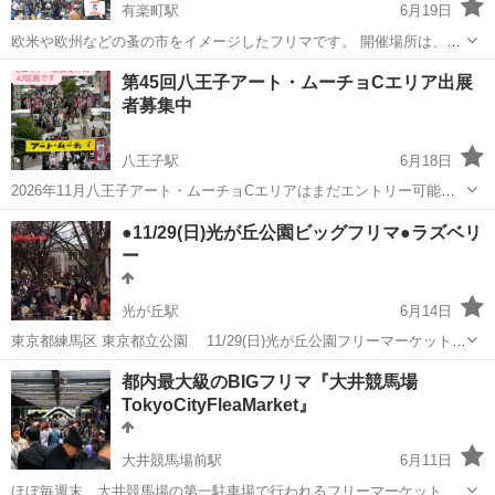
有楽町駅
6月19日
欧米や欧州などの蚤の市をイメージしたフリマです。 開催場所は、常
に人通りのある東京国際フォーラムの並木通り(地上広場）となりま
東京
千代田区
有楽町駅
フリーマーケット
第45回八王子アート・ムーチョCエリア出展
す。 アクセスも「有楽町」「東京」駅など、どなたでも出やすい場所
者募集中
リサイクル運動市民の会
の上、 人気の銀座・丸の...
八王子駅
6月18日
2026年11月八王子アート・ムーチョCエリアはまだエントリー可能で
す。 開催日程：2026年11月14日（土）15日（日）10:00〜17:00 ■■■
東京
八王子市
八王子駅
フリーマーケット
ブース
●11/29(日)光が丘公園ビッグフリマ●ラズベリ
募集中内容■■■ ・Aエリア残り2ブース募集中 ・Bエリア満...
ー
光が丘駅
6月14日
東京都練馬区 東京都立公園 11/29(日)光が丘公園フリーマーケット
入場料無料 ◆主催 ラズベリー https://www.rbf.jp 【搬入時間】8時
東京
練馬区
光が丘駅
フリーマーケット
ビッグフリマ
都内最大級のBIGフリマ『大井競馬場
～9時 ...
TokyoCityFleaMarket』
大井競馬場前駅
6月11日
ほぼ毎週末、大井競馬場の第一駐車場で行われるフリーマーケット