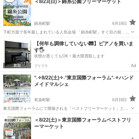
＜8/23(日)＞錦糸公園フリーマーケット
隣の方を中心に比較的女性や家族連れが多い傾向。 出品されているモ
ノは比較的状態の...
錦糸町駅
6月19日
下町方面で長年親しまれている人気会場 「錦糸町駅」すぐ目の前、毎
回安定した人出のある会場です スカイツリーもきれいに見られます
東京
墨田区
錦糸町駅
フリーマーケット
会場
【何年も調律していない🎹】ピアノを買いま
よ。 出店される品物は幅広く、生活雑貨・衣類やおもちゃ、 懐かしい
す🖐️
物等、様々のものが出...
状態が悪くてもOK！最大限買取します
Ad
プリフラ
°˖✧8/22(土)✧˖°東京国際フォーラム°˖✧ハンド
メイドマルシェ
有楽町駅
6月19日
東京国際フォーラムにて開催される「ベストフリーマーケット」と同
時開催の ☆彡グラッドマルシェ for ハンドメイド☆彡 ハンドメイド作
東京
千代田区
有楽町駅
フリーマーケット
＜8/22(土)＞東京国際フォーラムベストフリ
家が制作したオリジナルアクセサリー・小物などアート作品 お目当て
ーマーケット
ハンドメイド
の素敵な...