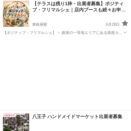
東京
町田市
町田駅
フリーマーケット
蚤の市
【テラスは残り1枠・出展者募集】ポジティ
11/14（土）10時～17時 場 所 ぽっぽ町田 交 通 町田駅から徒歩
ブ・フリマルシェ｜店内ブースも続々お申…
3...
東銀座駅
6月28日
【ポジティブ・フリマルシェ】 ✨ 銀座の一等地エリアにある路面カフ
ェを貸し切って開催！ ✨ 人通りの多い銀座だからこそ、イベント目的
東京
中央区
東銀座駅
フリーマーケット
マルシェ
のお客様だけでなく、観光やショッピングを楽しむ方、近隣で働く方
など、幅広い層のお...
八王子 ハンドメイドマーケット出展者募集