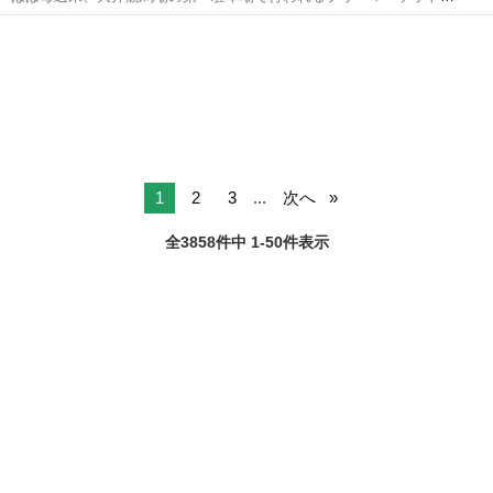
『大井競馬場 Tokyo City Flea Market』。 およそ700店が登場し、日用
東京
品川区
大井競馬場前駅
フリーマーケット
フリマ
品からコレクターズアイテム、フードまで、多彩な商品がバランス良
く一堂に...
1
2
3
...
次へ
全3858件中 1-50件表示