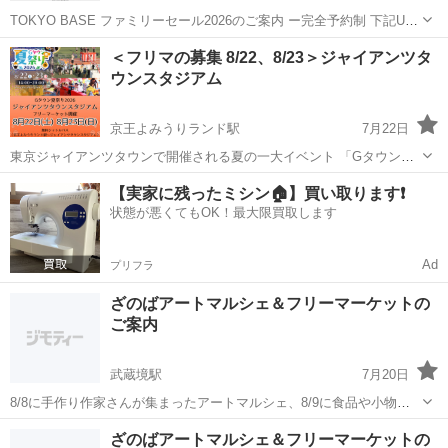
TOKYO BASE ファミリーセール2026のご案内 ー完全予約制 下記URL
よりWEB予約を行ってください。 https://invite.tokyobase.io/regist?
東京
千代田区
日比谷駅
フリーマーケット
＜フリマの募集 8/22、8/23＞ジャイアンツタ
eId=7&inv=111...
ウンスタジアム
ファミリーセール
京王よみうりランド駅
7月22日
東京ジャイアンツタウンで開催される夏の一大イベント 「Gタウン夏
祭り2026」 にて、フリーマーケットを開催します！ 昨年は夕方から
東京
稲城市
京王よみうりランド駅
フリーマーケット
【実家に残ったミシン🏠】買い取ります❗️
夜にかけて会場は大変な賑わいとなりました。 今年はさらにパワーア
状態が悪くてもOK！最大限買取します
会場
ップし、ステージイベ...
Ad
プリフラ
ざのばアートマルシェ＆フリーマーケットの
ご案内
武蔵境駅
7月20日
8/8に手作り作家さんが集まったアートマルシェ、8/9に食品や小物な
どを販売しているフリーマーケットを武蔵境駅徒歩1分程度のところで
東京
武蔵野市
武蔵境駅
フリーマーケット
ざのば
ざのばアートマルシェ＆フリーマーケットの
開催しています。 現在参加者も募集中！ イベント概要は以下になりま