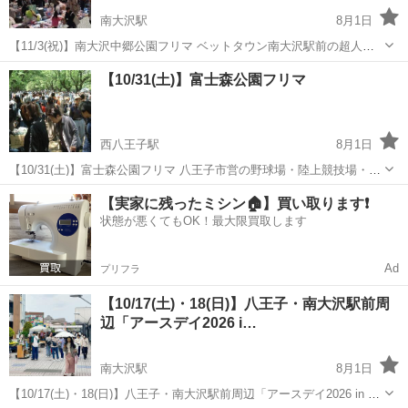
南大沢駅
8月1日
【11/3(祝)】南大沢中郷公園フリマ ベットタウン南大沢駅前の超人気
会場・南大沢中郷公園でのフリマ。 八王子市内のみならず多摩界隈で
東京
八王子市
南大沢駅
フリーマーケット
会場
【10/31(土)】富士森公園フリマ
はかなり知られた、とにかくすごい賑わいなフリマ会場です。フリマ
ビギナー出店もか...
西八王子駅
8月1日
【10/31(土)】富士森公園フリマ 八王子市営の野球場・陸上競技場・体
育館などの施設と併設された富士森公園でのフリマ。杜の桜並木がフ
東京
八王子市
西八王子駅
フリーマーケット
フリマ
【実家に残ったミシン🏠】買い取ります❗️
リマストリートになります。 八王子市内のみならず多摩界隈ではかな
状態が悪くてもOK！最大限買取します
り知られた...
Ad
プリフラ
【10/17(土)・18(日)】八王子・南大沢駅前周
辺「アースデイ2026 i…
南大沢駅
8月1日
【10/17(土)・18(日)】八王子・南大沢駅前周辺「アースデイ2026 in 南