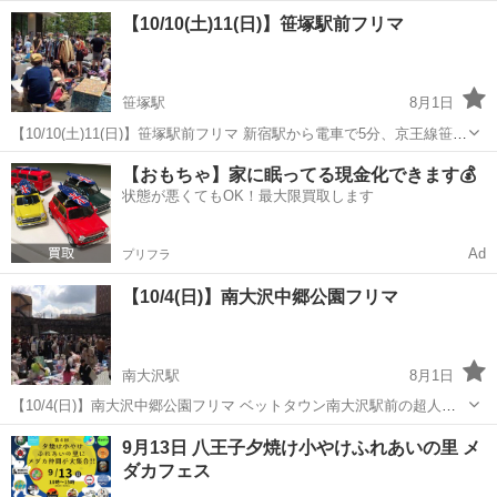
大沢～秋～」 毎年４回開催されるエコイベント「アースデイ」 【イベ
東京
八王子市
南大沢駅
フリーマーケット
アースデイ
【10/10(土)11(日)】笹塚駅前フリマ
ントの詳細・募集カテゴリー】 01.環境啓発にな...
笹塚駅
8月1日
【10/10(土)11(日)】笹塚駅前フリマ 新宿駅から電車で5分、京王線笹塚
駅前のショッピングセンター「フレンテ笹塚」。 ちょっと上質でリラ
東京
渋谷区
笹塚駅
フリーマーケット
フリマ
【おもちゃ】家に眠ってる現金化できます💰
ックスできる心地よい生活を提案しているおしゃれな施設の正面玄関
状態が悪くてもOK！最大限買取します
にてフリ...
Ad
プリフラ
【10/4(日)】南大沢中郷公園フリマ
南大沢駅
8月1日
【10/4(日)】南大沢中郷公園フリマ ベットタウン南大沢駅前の超人気
会場・南大沢中郷公園でのフリマ。 八王子市内のみならず多摩界隈で
東京
八王子市
南大沢駅
フリーマーケット
会場
9月13日 八王子夕焼け小やけふれあいの里 メ
はかなり知られた、とにかくすごい賑わいなフリマ会場です。フリマ
ダカフェス
ビギナー出店もか...