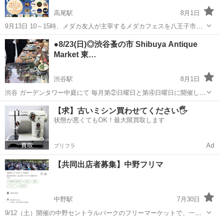
高尾駅
8月1日
9月13日 10～15時、メダカ友人が主宰するメダカフェスを八王子市
「夕焼け小やけふれあいの里」で開催。 自分は裏方として参加しま
東京
八王子市
高尾駅
フリーマーケット
メダカ
●8/23(日)◎渋谷蚤の市 Shibuya Antique
す。 毎回多くの方に来ていただいており、4回目の開催となりまし
Market 東…
た。 高級なメダカを扱...
渋谷駅
8月1日
渋谷 ガーデンタワー中庭にて 毎月第②日曜日と第④日曜日に開催しま
す ※8月第②日曜日はお休みします 高品質のアンティーク・骨董市
東京
渋谷区
渋谷駅
フリーマーケット
骨董市
【求】古いミシン買わせてください🖐️
ご参加には審査がございます ...
状態が悪くてもOK！最大限買取します
Ad
プリフラ
【共同出店者募集】中野フリマ
中野駅
7月30日
9/12（土）開催の中野セントラルパークのフリーマーケットで、一緒