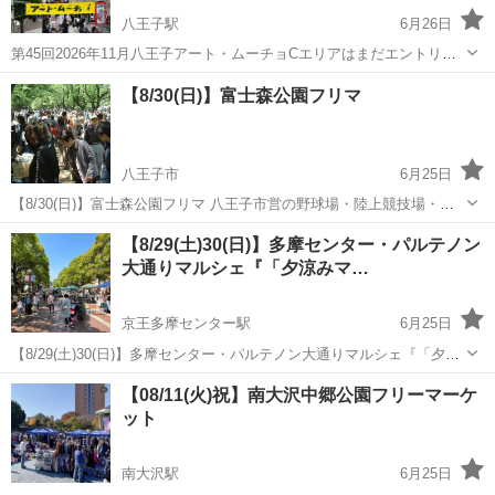
八王子駅
6月26日
第45回2026年11月八王子アート・ムーチョCエリアはまだエントリー
可能です。 開催日程：2026年11月14日（土）15日（日）10:00〜17:00
東京
八王子市
八王子駅
フリーマーケット
ブース
【8/30(日)】富士森公園フリマ
■■■募集中内容■■■ ・Aエリア残り2ブース募集中 ・B...
八王子市
6月25日
【8/30(日)】富士森公園フリマ 八王子市営の野球場・陸上競技場・体
育館などの施設と併設された富士森公園でのフリマ。杜の桜並木がフ
東京
八王子市
フリーマーケット
フリマ
【8/29(土)30(日)】多摩センター・パルテノン
リマストリートになります。 八王子市内のみならず多摩界隈ではかな
大通りマルシェ『「夕涼みマ…
り知られた、...
京王多摩センター駅
6月25日
【8/29(土)30(日)】多摩センター・パルテノン大通りマルシェ『「夕涼
みマルシェ」 イルミネーションやハロウィーンイベントでも有名な多
東京
多摩市
京王多摩センター駅
フリーマーケット
【08/11(火)祝】南大沢中郷公園フリーマーケ
摩センター駅前の大きな遊歩道『パルテノン大通り』でのイベント。
ット
マルシェ
『安心・安全な...
南大沢駅
6月25日