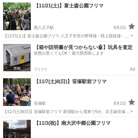
置する「ぽっぽ町田」にて「ママ・マルシェ」開催♪ ママと子どもた
東京
町田市
町田駅
フリーマーケット
ママ
【11/21(土)】富士森公園フリマ
ちが一緒に「楽しい！」を体験して頂く「ママ・マルシェ」は、ママ
のためのマルシ...
西八王子駅
8月1日
【11/21(土)】富士森公園フリマ 八王子市営の野球場・陸上競技場・体
育館などの施設と併設された富士森公園でのフリマ。杜の桜並木がフ
東京
八王子市
西八王子駅
フリーマーケット
フリマ
【箱や説明書が見つからない🤖】玩具を査定
リマストリートになります。 八王子市内のみならず多摩界隈ではかな
状態が悪くてもOK！最大限買取します
り知られた...
Ad
プリフラ
【11/7(土)8(日)】笹塚駅前フリマ
笹塚駅
8月1日
【11/7(土)8(日)】笹塚駅前フリマ 新宿駅から電車で5分、京王線笹塚駅
前のショッピングセンター「フレンテ笹塚」。 ちょっと上質でリラッ
東京
渋谷区
笹塚駅
フリーマーケット
フリマ
【11/3(祝)】南大沢中郷公園フリマ
クスできる心地よい生活を提案しているおしゃれな施設の正面玄関に
てフリーマ...