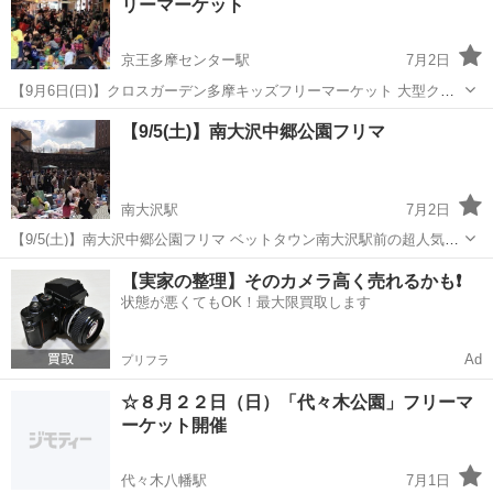
リーマーケット
にてフリー...
京王多摩センター駅
7月2日
【9月6日(日)】クロスガーデン多摩キッズフリーマーケット 大型クレ
ーンゲーム「エブリデイ多摩ノ国」・トレファクなど複合施設の2階オ
東京
多摩市
京王多摩センター駅
フリーマーケット
【9/5(土)】南大沢中郷公園フリマ
ープンスペース(屋内)にて開催。 「親子で参加!キッズフリーマーケッ
キッズ
ト♪」は高校...
南大沢駅
7月2日
【9/5(土)】南大沢中郷公園フリマ ベットタウン南大沢駅前の超人気会
場・南大沢中郷公園でのフリマ。 八王子市内のみならず多摩界隈では
東京
八王子市
南大沢駅
フリーマーケット
フリマ
【実家の整理】そのカメラ高く売れるかも❗️
かなり知られた、とにかくすごい賑わいなフリマ会場です。フリマビ
状態が悪くてもOK！最大限買取します
ギナー出店もかな...
Ad
プリフラ
☆８月２２日（日）「代々木公園」フリーマ
ーケット開催
代々木八幡駅
7月1日