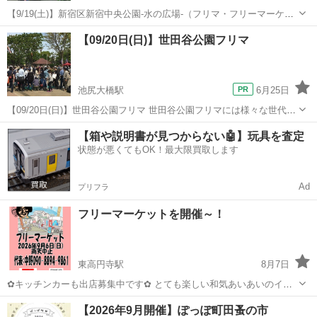
【9/19(土)】新宿区新宿中央公園-水の広場-（フリマ・フリーマーケッ
ト） ＪＲ線『新宿』駅徒歩8分 大江戸線『都庁前』駅前(A5出口)すぐ
東京
新宿区
新宿駅
フリーマーケット
会場
【09/20日(日)】世田谷公園フリマ
【開 催 日】 9月19日(土) 【開催時間】 9時～15時...
池尻大橋駅
6月25日
【09/20日(日)】世田谷公園フリマ 世田谷公園フリマには様々な世代の
人が訪れますが、特に20代から40代の客層が目立ちます。世田谷区近
東京
世田谷区
池尻大橋駅
フリーマーケット
【箱や説明書が見つからない🤖】玩具を査定
隣の方を中心に比較的女性や家族連れが多い傾向。 出品されているモ
状態が悪くてもOK！最大限買取します
ノは比較的状態の...
Ad
プリフラ
フリーマーケットを開催～！
東高円寺駅
8月7日
✿キッチンカーも出店募集中です✿ とても楽しい和気あいあいのイベ
ントです。 杉並も盛り上げてますが、自分たちも盛り上げてますので
東京
杉並区
東高円寺駅
フリーマーケット
【2026年9月開催】ぽっぽ町田蚤の市
出店希望の方はご連絡ください。 日程 ：2026年9月6日(日)【雨天中