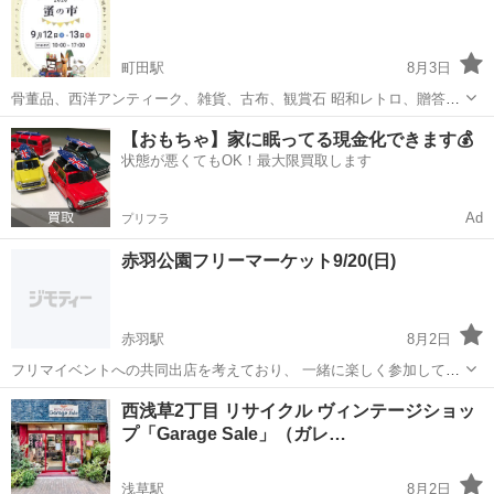
キッチンカー
止...
町田駅
8月3日
骨董品、西洋アンティーク、雑貨、古布、観賞石 昭和レトロ、贈答
品、食器、アクセサリー...etc. 掘り出し物がたくさん並ぶ蚤の市を開
東京
町田市
町田駅
フリーマーケット
蚤の市
【おもちゃ】家に眠ってる現金化できます💰
催します。 皆さまのご来場、お待ちしております！ ------------...
状態が悪くてもOK！最大限買取します
Ad
プリフラ
赤羽公園フリーマーケット9/20(日)
赤羽駅
8月2日
フリマイベントへの共同出店を考えており、 一緒に楽しく参加してく
ださる方1名を探しています！ 【募集条件】 ・女性の方 ・成人の方
東京
北区
赤羽駅
フリーマーケット
断捨離
西浅草2丁目 リサイクル ヴィンテージショッ
（20歳以上） ・常識・マナーを守れる方 ・連絡がスムーズに取れる方
プ「Garage Sale」（ガレ…
【こんな方大歓迎】 ・フ...
浅草駅
8月2日