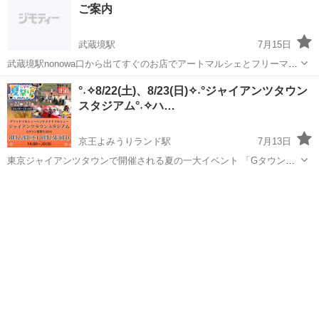
ご案内
すので、ご確認いた...
武蔵境駅
7月15日
武蔵境駅nonowa口から出てすぐのお店でアートマルシェとフリーマー
ケットを開催しています。 一人でも多くの方に知ってもらいたい＆お
東京
武蔵野市
武蔵境駅
フリーマーケット
ざのば
°˖✧8/22(土)、8/23(日)✧˖°ジャイアンツタウン
店のご飯も美味しいので食べに行ってもらいたいと思ってます✨ 出店
スタジアム°˖✧ハ…
料は アートマルシ...
京王よみうりランド駅
7月13日
東京ジャイアンツタウンで開催される夏の一大イベント 「Gタウン夏
祭り2026」 にて、フリーマーケットと同時開催します！ ハンドメイ
東京
稲城市
京王よみうりランド駅
フリーマーケット
ド作家が制作したオリジナルアクセサリー・小物などアート作品 お目
ハンドメイド
当ての素敵な作家さん...