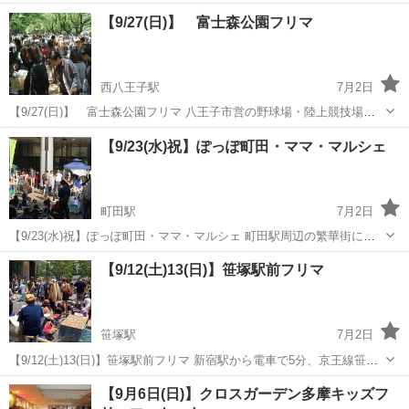
円～1000円（1部を除く） スキンケア用品など すべて美品で商品は、
東京
新宿区
市ヶ谷駅
フリーマーケット
古着
【9/27(日)】 富士森公園フリマ
セレクトしたものばかりです 未使用に近いものも含まれています。 ・
衣類 ・小物類 ...
西八王子駅
7月2日
【9/27(日)】 富士森公園フリマ 八王子市営の野球場・陸上競技場・
体育館などの施設と併設された富士森公園でのフリマ。杜の桜並木が
東京
八王子市
西八王子駅
フリーマーケット
【9/23(水)祝】ぽっぽ町田・ママ・マルシェ
フリマストリートになります。 八王子市内のみならず多摩界隈ではか
なり知られた...
町田駅
7月2日
【9/23(水)祝】ぽっぽ町田・ママ・マルシェ 町田駅周辺の繁華街に位
置する「ぽっぽ町田」にて「ママ・マルシェ」開催♪ ママと子どもた
東京
町田市
町田駅
フリーマーケット
ママ
【9/12(土)13(日)】笹塚駅前フリマ
ちが一緒に「楽しい！」を体験して頂く「ママ・マルシェ」は、ママ
のためのマルシェ...
笹塚駅
7月2日
【9/12(土)13(日)】笹塚駅前フリマ 新宿駅から電車で5分、京王線笹塚
駅前のショッピングセンター「フレンテ笹塚」。 ちょっと上質でリラ
東京
渋谷区
笹塚駅
フリーマーケット
フリマ
【9月6日(日)】クロスガーデン多摩キッズフ
ックスできる心地よい生活を提案しているおしゃれな施設の正面玄関