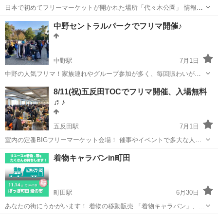
日本で初めてフリーマーケットが開かれた場所「代々木公園」 情報発
信の中心地「渋谷」にも近く若者が多く集まる場所 毎週のように多く
東京
渋谷区
代々木八幡駅
フリーマーケット
駐車場
中野セントラルパークでフリマ開催♪
のイベントが開かれている代々木公園にて フリーマーケットを開催
今年最初で最後...
中野駅
7月1日
中野の人気フリマ！家族連れやグループ参加が多く、毎回賑わいがあ
ります♪ 周辺にはお洒落なカフェやレストランが沢山ありお勧めのス
東京
中野区
中野駅
フリーマーケット
フリマ
8/11(祝)五反田TOCでフリマ開催、入場無料
ポットです。 隣接の芝生広場も解放感があり、ピクニックがてらのお
♬♪
買物もいいですよ～♪☆ ...
五反田駅
7月1日
室内の定番BIGフリーマーケット会場！ 催事やイベントで多大な人気
を誇るTOCビル！ 約300店のお店が並ぶ予定です。 13:30〜大人気の
東京
品川区
五反田駅
フリーマーケット
キッズフリマ
着物キャラバンin町田
キッズフリマも開催。 ■開催場所 TOCビル13階グランドホールにて ...
町田駅
6月30日
あなたの街にうかがいます！ 着物の移動販売 「着物キャラバン」、
ぽっぽ町田蚤の市に出店します！ 着物キャラバンin町田 日 時