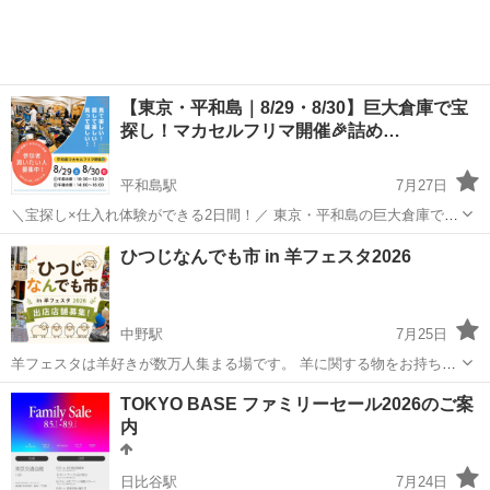
【東京・平和島｜8/29・8/30】巨大倉庫で宝
探し！マカセルフリマ開催🎉詰め…
平和島駅
7月27日
＼宝探し×仕入れ体験ができる2日間！／ 東京・平和島の巨大倉庫で
「マカセルフリマ」開催🎉 古着・ブランドアパレル・雑貨・家電・ガ
東京
大田区
平和島駅
フリーマーケット
せどり
ひつじなんでも市 in 羊フェスタ2026
ジェットなど、 掘り出し物が大量に並ぶ“体験型フリーマーケット”で
す。 ...
中野駅
7月25日
羊フェスタは羊好きが数万人集まる場です。 羊に関する物をお持ちの
方向けの企画で、小さなスペースを用意いたしますので、フリーマー
東京
中野区
中野駅
フリーマーケット
フェスタ
TOKYO BASE ファミリーセール2026のご案
ケットのように、クラフト市のように食べ物以外の羊の魅力を感じら
内
れる物販を行っていただく企画で...
日比谷駅
7月24日