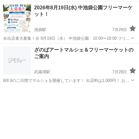
に出店してくださる方を募集しています！ ▼公式情報こちらからご確
東京
中野区
中野駅
フリーマーケット
フリマ
2026年8月19日(水) 中池袋公園フリーマーケ
認ください https://nakano20260912.peatix.com/ 【日時】...
ット！
池袋駅
7月29日
🌼出店者大募集！🌼 8月19日（水） 中池袋公園 10:00〜18:00 フリー
マーケット・ハンドメイド・ワークショップ 地域のみなさまが笑顔で
東京
豊島区
池袋駅
フリーマーケット
ハンドメイド
ざのばアートマルシェ＆フリーマーケットの
つながるイベントを開催します！ ご家庭で眠っている不用品...
ご案内
武蔵境駅
7月28日
8/8.9の二日間でマルシェを開催しています！ 出店料は1,000円！ お時
間も10-14時とそこまで長くなくいられる気軽な会です。 毎月出店く
東京
武蔵野市
武蔵境駅
フリーマーケット
ざのば
ださる方も増えてきています。 遊びに来てふらっと帰る方もいるほ
ど...