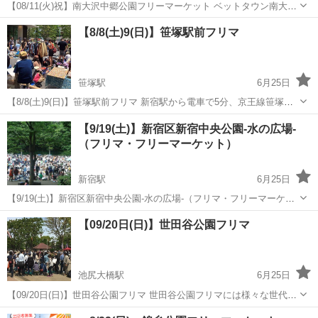
【08/11(火)祝】南大沢中郷公園フリーマーケット ベットタウン南大沢
駅前の超人気会場・南大沢中郷公園でのフリマ。 八王子市内のみなら
東京
八王子市
南大沢駅
フリーマーケット
会場
【8/8(土)9(日)】笹塚駅前フリマ
ず多摩界隈ではかなり知られた、とにかくすごい賑わいなフリマ会場
です。フリマビ...
笹塚駅
6月25日
【8/8(土)9(日)】笹塚駅前フリマ 新宿駅から電車で5分、京王線笹塚駅
前のショッピングセンター「フレンテ笹塚」。 ちょっと上質でリラッ
東京
渋谷区
笹塚駅
フリーマーケット
会場
【9/19(土)】新宿区新宿中央公園-水の広場-
クスできる心地よい生活を提案しているおしゃれな施設の正面玄関に
（フリマ・フリーマーケット）
てフリーマーケッ...
新宿駅
6月25日
【9/19(土)】新宿区新宿中央公園-水の広場-（フリマ・フリーマーケッ
ト） ＪＲ線『新宿』駅徒歩8分 大江戸線『都庁前』駅前(A5出口)すぐ
東京
新宿区
新宿駅
フリーマーケット
会場
【09/20日(日)】世田谷公園フリマ
【開 催 日】 9月19日(土) 【開催時間】 9時～15時...
池尻大橋駅
6月25日
【09/20日(日)】世田谷公園フリマ 世田谷公園フリマには様々な世代の
人が訪れますが、特に20代から40代の客層が目立ちます。世田谷区近
東京
世田谷区
池尻大橋駅
フリーマーケット