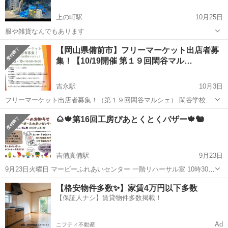
上の町駅
10月25日
服や雑貨なんでもあります
岡山
倉敷市
上の町駅
フリーマーケット
雑貨
【岡山県備前市】フリーマーケット出店者募
集！【10/19開催 第１９回閑谷マル…
吉永駅
10月3日
フリーマーケット出店者募集！（第１９回閑谷マルシェ） 閑谷学校よ
りお知らせです。 毎月第３日曜日に開催されている閑谷マルシェです
岡山
備前市
吉永駅
フリーマーケット
マルシェ
🌰🍁第16回工房ぴあとくとくバザー🍁🐿️
が、次回１０月１９日に行われる第１９回閑谷マルシェにおいてフリ
ーマーケットスペースを設け...
吉備真備駅
9月23日
9月23日火曜日 マービーふれあいセンター 一階リハーサル室 10時30
分〜14時30分 とくとくバザーを開催します😊 大人レディース服、メ
岡山
倉敷市
吉備真備駅
フリーマーケット
バザー
【格安物件多数✨】家賃4万円以下多数
ンズ服、子供服、雑貨など、オトクな価格で出品します🛒 ‼️子供服、
【保証人ナシ】賃貸物件多数掲載！
大人服の詰め放...
Ad
ニフティ不動産