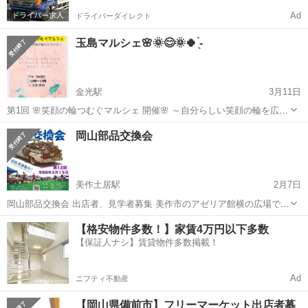
Ad
ドライバーダイレクト
玉島マルシェ🌸🌞😊🌞🍀︎ ̖́-
金光駅
3月11日
第1回 🌸笑顔の輪つむぐマルシェ 開催🌸 ～自分らしい笑顔の輪を広げ
る～ 一緒に、あたたかい時間をつくってくださる出店者さんを募集し
岡山
浅口市
金光駅
フリーマーケット
マルシェ
岡山部品交換会
てます😊 青空の下☁ 人と人が、やさしくつながる場所👐 ここで...
美作土居駅
2月7日
岡山部品交換会 出店者、見学者募集 美作市のアゼリア館横の広場で開
催する部品交換会、ガレージセールになります。 バイク、自動車部
岡山
美作市
美作土居駅
フリーマーケット
お宝
【格安物件多数！】家賃4万円以下多数
品、骨董など、持ち寄り開催します。 お宝掘り出し物など探しに来て
【保証人ナシ】賃貸物件多数掲載！
ください！ ３月１５日朝...
Ad
ニフティ不動産
【岡山県備前市】フリーマーケット出店者募