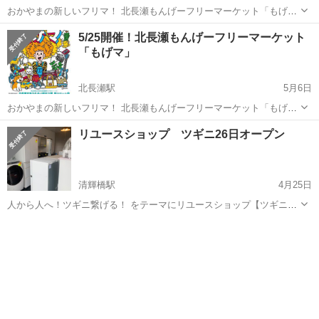
おかやまの新しいフリマ！ 北長瀬もんげーフリーマーケット「もげ
マ」開催決定！！ 👯‍♀️\ 出店者様大募集 /👯‍♀️ ▪️開催日時：2025年9月27日
岡山
岡山市
北長瀬駅
フリーマーケット
ブース
5/25開催！北長瀬もんげーフリーマーケット
（土）28日（日）9:30-16:00 ▪️開催場所：北長...
「もげマ」
北長瀬駅
5月6日
おかやまの新しいフリマ！ 北長瀬もんげーフリーマーケット「もげ
マ」開催決定！！ 👯‍♀️\ 出店者様大募集 /👯‍♀️ ▪️開催日時：2025年5月25日
岡山
岡山市
北長瀬駅
フリーマーケット
ブース
リユースショップ ツギニ26日オープン
（日）8:00-13:00 ▪️開催場所：北長瀬未来ふれあ...
清輝橋駅
4月25日
人から人へ！ツギニ繋げる！ をテーマにリユースショップ【ツギニ】
10:00〜16:00オープン！ ・不定期開店のため告知はジモティやインス
岡山
岡山市
清輝橋駅
フリーマーケット
リユース
タでやっております。 ・単身者様向けの冷蔵庫、洗濯機、小型家電、
家具を地域最安で...