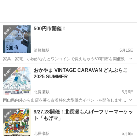
500円市開催！
清輝橋駅
5月15日
家具、家電、小物がなんとワンコインで買えちゃう500円市を開催致し
ます✨ 店舗に置いてある商品の約半分がワンコイン💰 10:00〜15:00オ
岡山
岡山市
清輝橋駅
フリーマーケット
おかやま VINTAGE CARAVAN どんぶらこ
ープン 冷蔵庫やテーブル、家電小物、キッチン小物早い者勝ち🏅 岡山
2025 SUMMER
市南区福...
北長瀬駅
5月6日
岡山県内外から出店を募る古着特化大型販売イベントを開催します！
ご家庭の不要な服をフリーマーケットで販売してみませんか？ 子供服
岡山
岡山市
北長瀬駅
フリーマーケット
古着
9/27,28開催！北長瀬もんげーフリーマーケッ
や古着のリメイクアイテム等も大募集！！ 会場は岡山ドームの隣、北
ト「もげマ」
長瀬未来ふれあい総合公園の...
北長瀬駅
5月6日