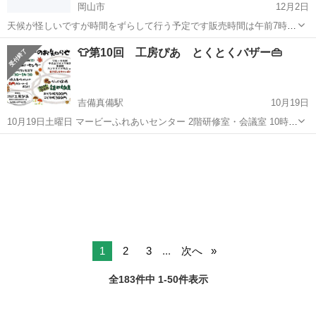
岡山市
12月2日
天候が怪しいですが時間をずらして行う予定です販売時間は午前7時
頃〜にさせて頂きます。理由は寒いからと暗いからです✨
岡山
岡山市
フリーマーケット
フリマ
👕第10回 工房ぴあ とくとくバザー👜
吉備真備駅
10月19日
10月19日土曜日 マービーふれあいセンター 2階研修室・会議室 10時
30分〜14時30分 とくとくバザーを開催します😊 大人レディース服、
岡山
倉敷市
吉備真備駅
フリーマーケット
バザー
メンズ服、子供服、雑貨など、オトクな価格で出品します🛒 ‼️子供
服、大人服の詰...
1
2
3
...
次へ
全183件中 1-50件表示