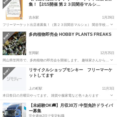
集！【2/15開催 第２３回閑谷マルシ…
吉永駅
1月29日
フリーマーケット出店者募集！（第２３回閑谷マルシェ） 閑谷学校よ
りお知らせです。 毎月第３日曜日に開催されている閑谷マルシェです
岡山
備前市
吉永駅
フリーマーケット
マルシェ
多肉植物即売会 HOBBY PLANTS FREAKS
が、次回２月１５日に行われる第２３回閑谷マルシェにおいてフリー
マーケットスペースを設けて...
笠岡駅
12月25日
岡山県笠岡市で、多肉植物の即売会を開催します。 趣味家さんから生
産者さんまで、およそ15店舗さんが集まります。 アガベが比較的多い
岡山
笠岡市
笠岡駅
フリーマーケット
即売会
リサイクルショップモンキー フリーマーケ
かと思いますが、その他にもユーフォルビアや塊根植物なども取扱う
ットしてます
店舗さん多いです。 その他にも、...
上の町駅
11月3日
本日祭日の月曜日やってます。 雑貨や服家電など色々あります
岡山
倉敷市
上の町駅
フリーマーケット
雑貨
【未経験OK🚚】月収30万↑中型免許ドライバ
ー募集
完全週休2日で安定転職