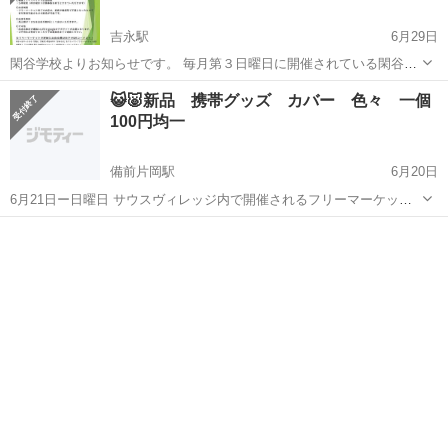
吉永駅
6月29日
閑谷学校よりお知らせです。 毎月第３日曜日に開催されている閑谷マ
ルシェですが、次回７月１９日に行われる第２８回閑谷マルシェにお
岡山
備前市
吉永駅
フリーマーケット
マルシェ
😺🐷新品 携帯グッズ カバー 色々 一個
いてフリーマーケットスペースを設けて出店者を募集する事になりま
100円均一
した！ フリーマーケットに興味が...
備前片岡駅
6月20日
6月21日ー日曜日 サウスヴィレッジ内で開催されるフリーマーケット
に新品の携帯カバー、アイホン、アンドロイド、アイパット各種.大量
岡山
岡山市
備前片岡駅
フリーマーケット
100円均一
出品します。 どれも100円均一なので是非お越しください。 時間は 8
時～12時 見てから決...