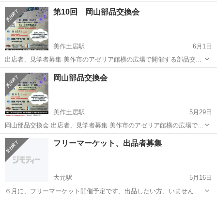
催する部品交換会、ガレージセールになります。 バイク、自動車部
岡山
美作市
美作落合駅
フリーマーケット
お宝
第10回 岡山部品交換会
品、骨董など、持ち寄り開催します。 お宝掘り出し物など探しに来て
ください！ 記念の第10回...
美作土居駅
6月1日
出店者、見学者募集 美作市のアゼリア館横の広場で開催する部品交換
会、ガレージセールになります。 バイク、自動車部品、骨董など、持
岡山
美作市
美作土居駅
フリーマーケット
お宝
岡山部品交換会
ち寄り開催します。 お宝掘り出し物など探しに来てください！ 第10回
目の開催になります。 9...
美作土居駅
5月29日
岡山部品交換会 出店者、見学者募集 美作市のアゼリア館横の広場で開
催する部品交換会、ガレージセールになります。 バイク、自動車部
岡山
美作市
美作土居駅
フリーマーケット
お宝
フリーマーケット、出品者募集
品、骨董など、持ち寄り開催します。 お宝掘り出し物など探しに来て
ください！ 第9回目の開催...
大元駅
5月16日
６月に、フリーマーケット開催予定です、出品したい方、いません
か？場所は、北区鹿田町です、連絡宜しくお願い致します。ツツイ
岡山
岡山市
大元駅
フリーマーケット