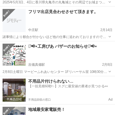
2025年5月3日、4日に香川県丸亀市の丸亀城とその周辺でお城まつり
が開催されます。 そこで出店するお店の2日間短期アルバイトを探し
岡山
岡山市
フリーマーケット
まつり
フリマ出店見合わせさせて頂きます。
ています。岡山、香川在住の方に限らせていただきます。 交通費別途
支給、即日お支払いいたします...
中庄駅
2月14日
諸事情により都合が付かないほど他の仕事に追われておりますので申
し訳ありませんがご理解下さい。
岡山
倉敷市
中庄駅
フリーマーケット
フリマ
⋆͛📢⋆工房ぴあ バザーのお知らせ⋆͛📢⋆
吉備真備駅
2月8日
2月8日土曜日 マービーふれあいセンター 1Fリハーサル室 10時30分〜
14時30分 とくとくバザーを開催します😊 大人レディース服、メンズ
岡山
倉敷市
吉備真備駅
フリーマーケット
バザー
不用品片付けられない…
服、子供服、雑貨など、オトクな価格で出品します🛒 ‼️子供服、大人
【一括見積60秒✨】スグに最安値の業者が見つかる👀
服の詰め放題...
Ad
不用品回収の窓口
地域最安家電販売！