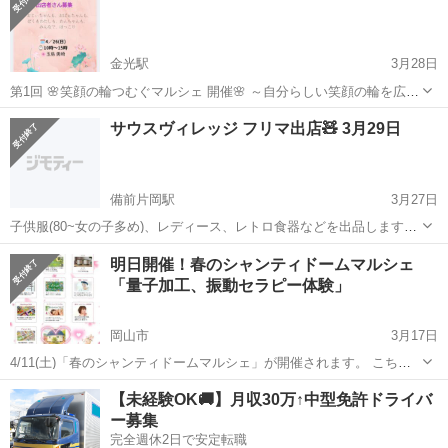
金光駅
3月28日
第1回 🌸笑顔の輪つむぐマルシェ 開催🌸 ～自分らしい笑顔の輪を広げ
る～ 一緒に、あたたかい時間をつくってくださる出店者さんを募集し
岡山
浅口市
金光駅
フリーマーケット
玉島
サウスヴィレッジ フリマ出店🧸 3月29日
てます😊 青空の下☁ 人と人が、やさしくつながる場所👐 ここで...
備前片岡駅
3月27日
子供服(80~女の子多め)、レディース、レトロ食器などを出品します✨
50円〜のお得な商品もたくさん用意しています！ 小さなお子さま連れ
岡山
岡山市
備前片岡駅
フリーマーケット
フリマ
明日開催！春のシャンティドームマルシェ
でも楽しめる内容になっています👶💓 ぜひお気軽にお立ち寄りくださ
「量子加工、振動セラピー体験」
い！ ※雨天の場合は...
岡山市
3月17日
4/11(土)「春のシャンティドームマルシェ」が開催されます。 こちら
に私を含め10名の出店者が素敵なドーム型の建物「シャンティドー
岡山
岡山市
フリーマーケット
会場
【未経験OK🚚】月収30万↑中型免許ドライバ
ム」でお出迎えします。 ヒーリング、リラクゼーション、占い、雑貨
ー募集
販売などの出...
完全週休2日で安定転職