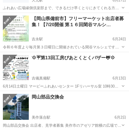
大元駅
6月27日
ふれあい広場縁側倶楽部まで、できるだけ早くとりにきてくれる方を
優先させていただきます。 よろしくおねがいします。
岡山
岡山市
大元駅
フリーマーケット
倶楽部
【岡山県備前市】フリーマーケット出店者募
集！【7/20開催 第１６回閑谷マルシ…
吉永駅
6月24日
令和６年度より毎月第３日曜日に開催されている閑谷マルシェです
が、次回７月２０日に行われる第１６回閑谷マルシェにおいてフリー
岡山
備前市
吉永駅
フリーマーケット
マルシェ
͛💠☔͛第13回工房ぴあとくとくバザー🐸͛💠
マーケットスペースを設けて出店者を募集する事になりました！ 歴史
ある閑谷で行われるマルシェの中で、あ...
吉備真備駅
6月13日
6月14日土曜日 マービーふれあいセンター 1Fリハーサル室 10時30
分〜14時30分 とくとくバザーを開催します🎶 大人レディース服、メ
岡山
倉敷市
吉備真備駅
フリーマーケット
バザー
岡山部品交換会
ンズ服、子供服、雑貨など、オトクな価格で出品します🛒 ‼️服の山積
み詰め放題あり...
美作落合駅
6月2日
岡山部品交換会 出店者、見学者募集 美作市のアゼリア館横の広場で開