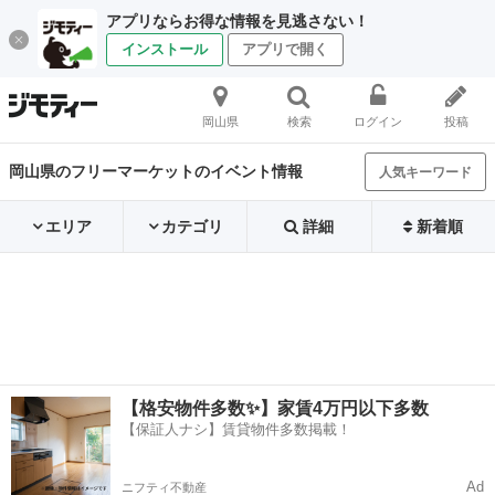
アプリならお得な情報を見逃さない！
インストール
アプリで開く
岡山県
検索
ログイン
投稿
岡山県のフリーマーケットのイベント情報
人気キーワード
エリア
カテゴリ
詳細
新着順
【格安物件多数✨】家賃4万円以下多数
【保証人ナシ】賃貸物件多数掲載！
Ad
ニフティ不動産