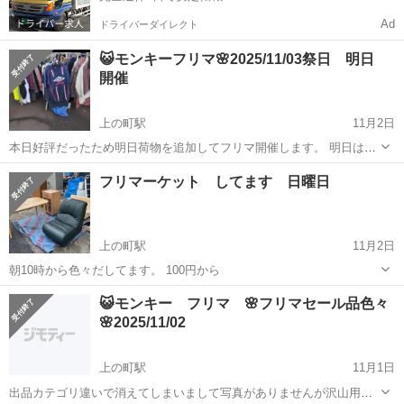
Ad
ドライバーダイレクト
😺モンキーフリマ🌸2025/11/03祭日 明日
開催
上の町駅
11月2日
本日好評だったため明日荷物を追加してフリマ開催します。 明日は猫
助も出店します😺 服、雑貨多数🌸 写真は前の時のものになります。
岡山
倉敷市
上の町駅
フリーマーケット
ねこ
フリマーケット してます 日曜日
沢山用意してます10円からで色々格安雑貨、家電、家具あります。 釣
具香水はびっく...
上の町駅
11月2日
朝10時から色々だしてます。 100円から
岡山
倉敷市
上の町駅
フリーマーケット
マーケット
😺モンキー フリマ 🌸フリマセール品色々
🌸2025/11/02
上の町駅
11月1日
出品カテゴリ違いで消えてしまいまして写真がありませんが沢山用意