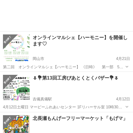
オンラインマルシェ【ハーモニー】を開催し
ます♡
岡山市
4月21日
第二回 オンラインマルシェ【ハーモニー】 《日時》 第一部 5月
16日金曜 10時〜12時 第二部 5月16日金曜 21時〜23時 第三部 5
岡山
岡山市
フリーマーケット
ヒーリング
🌷💐第13回工房ぴあとくとくバザー💐🌷
月17日土曜 21時〜23時 《会場》 バーチャルオフ...
吉備真備駅
4月12日
4月12日土曜日 マービーふれあいセンター 1Fリハーサル室 10時30
分〜14時30分 とくとくバザーを開催します😊 大人レディース服、メ
岡山
倉敷市
吉備真備駅
フリーマーケット
バザー
北長瀬もんげーフリーマーケット「もげマ」
ンズ服、子供服、雑貨など、オトクな価格で出品します🛒 ‼️子供服、
大人服の詰め放...