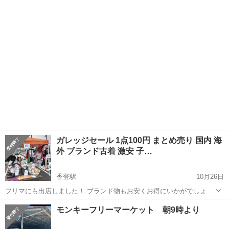
してます10円からで色々格安雑貨、家電、家具あります。 釣具香水は
岡山
倉敷市
上の町駅
フリーマーケット
フリマ
びっくり価格もあります。 2トン車の奥側にて開催してます。 明日10
時から18時2025/...
ガレッジセール 1点100円 まとめ売り 国内 海
外 ブランド古着 激安 子…
香登駅
10月26日
フリマにも出店しました！ ブランド物もお安くお得にいかがでしょう
か〜😊😊😊 大量の服があります。 ガレージセールしようか迷ってお
岡山
備前市
香登駅
フリーマーケット
セール
モンキーフリーマーケット 朝9時より
ります。 行きたい！そんな方おられませんか？ フリマには持って行き
きらない量あるので ガレッジ...