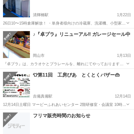
清輝橋駅
1月22日
26日10〜15時倉庫解放！ ・単身者様向けの冷蔵庫、洗濯機、小型家電
をお安く出品いたします！ ・これから引越しの時期になるので新しく
岡山
岡山市
清輝橋駅
フリーマーケット
リユース
♪『卓プラ』リニューアル‼︎ ガレージセール中
家電を揃る方必見！年式も比較的新しい物を揃えております！ ・まと
めて2つ以上ご購入...
岡山市
1月13日
『卓プラ』は、カラオケとプラレールを、離れにてやっております。
（1階）カラオケルーム おひとり様、30分 ¥250 元歌手による、初心
岡山
岡山市
フリーマーケット
プラレール
👕第11回 工房ぴあ とくとくバザー👜
者〜プロレベルの、カラオケレッスンも実施中‼︎ （2階） プラレール
を主に、雑貨...
吉備真備駅
12月14日
12月14日土曜日 マービーふれあいセンター 2階研修室・会議室 10時
30分〜14時30分 とくとくバザーを開催します😊 大人レディース服、
岡山
倉敷市
吉備真備駅
フリーマーケット
バザー
フリマ販売時間のお知らせ
メンズ服、子供服、雑貨など、オトクな価格で出品します🛒 ‼️子供
服、大人服の詰...