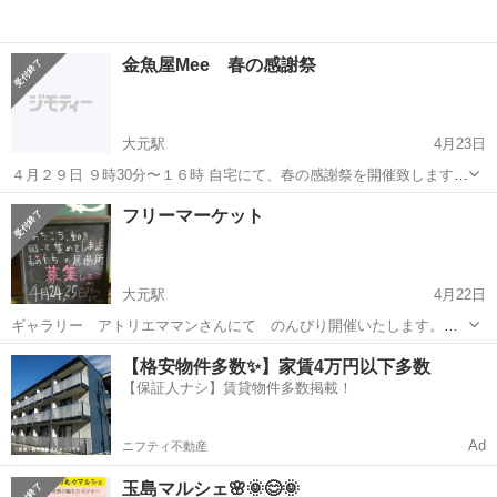
金魚屋Mee 春の感謝祭
大元駅
4月23日
４月２９日 ９時30分〜１６時 自宅にて、春の感謝祭を開催致します
😊 ピンポンやオランダローズテール らんちうなどを特別価格にて 販
岡山
岡山市
大元駅
フリーマーケット
感謝祭
フリーマーケット
売致します😊 無人販売店は、半額セールです。 よろしくお願い致しま
す。
大元駅
4月22日
ギャラリー アトリエママンさんにて のんびり開催いたします。お
時間ある方、賑やかしにおいでください。 ビジネスにするには不十
岡山
岡山市
大元駅
フリーマーケット
ビジネス
【格安物件多数✨】家賃4万円以下多数
分かと思いますので、ご理解下さい。
【保証人ナシ】賃貸物件多数掲載！
Ad
ニフティ不動産
玉島マルシェ🌸🌞😊🌞