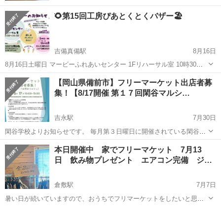
͛🌻第15回工房ぴあとくとくバザー🏖️
吉備真備駅
8月16日
8月16日土曜日 マービーふれあいセンター 1Fリハーサル室 10時30
分〜14時30分 とくとくバザーを開催します🎶 大人レディース服、メ
岡山
倉敷市
吉備真備駅
フリーマーケット
バザー
【岡山県備前市】フリーマーケット出店者募
ンズ服、子供服、雑貨など、オトクな価格で出品します🛒 ‼️服の山積
集！【8/17開催 第１７回閑谷マルシ…
み詰め放題あり...
吉永駅
7月30日
閑谷学校よりお知らせです。 毎月第３日曜日に開催されている閑谷マ
ルシェですが、次回８月１７日に行われる第１７回閑谷マルシェにお
岡山
備前市
吉永駅
フリーマーケット
マルシェ
本日開催中 家でフリーマケット 7月13
いてフリーマーケットスペースを設けて出店者を募集いたします！ 歴
日 飲み物プレゼント エアコン完備 ジ…
史ある閑谷で行われるマルシェの...
倉敷駅
7月7日
暑い日が続いていますので、おうちでフリマーケットをしたいと思い
ます。 7月13日（日） 9時から18時までの予定です。 売り切った場合
岡山
倉敷市
倉敷駅
フリーマーケット
雑貨
は早めに終了する場合がありますので、遅くのお越しの際は、ご連絡