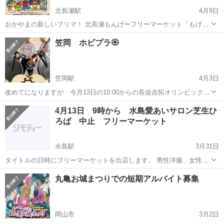
北長瀬駅
4月9日
おかやまの新しいフリマ！ 北長瀬もんげーフリーマーケット「もげ
マ」開催決定！！ 👯‍♀️\ 出店者様大募集 /👯‍♀️ ▪️開催日時：2025年4月27日
岡山
岡山市
北長瀬駅
フリーマーケット
ブース
笠岡 ホビプラ🏵️
（日）8:00-13:00 ▪️開催場所：北長瀬未来ふれあ...
笠岡駅
4月3日
改めてになりますが 今月13日の10:00からの長迫吉拓オリンピック自
転車競技代表主催ホビープランツフリークスに異種ながら参加させて
岡山
笠岡市
笠岡駅
フリーマーケット
カブト
4月13日 9時から 水島愛あいサロン芝生ひ
頂きます🌈 うちらMIZONKO倶楽部は クワガタ カブトの協賛 販
ろば 中止 フリーマーケット
売 あと結構、鑑賞用の...
水島駅
3月31日
タイトルの日時にフリーマーケットを出店します。 男性洋服、女性洋
服、雑貨など、色々な物を出店しますので、お時間ある方はお越し下
岡山
倉敷市
水島駅
フリーマーケット
サロン
丸亀お城まつりでの短期アルバイト募集
さい。 区画などの詳しい場所は、当日に、お知らせしますので、ご興
味ある方は、お気に入りに入れといて...
岡山市
3月2日