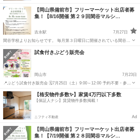
【岡山県備前市】フリーマーケット出店者募
集！【8/16開催 第２９回閑谷マルシ…
吉永駅
7月27日
閑谷学校よりお知らせです。 毎月第３日曜日に開催されている閑谷マ
ルシェですが、次回８月１６日に行われる第２９回閑谷マルシェにお
岡山
備前市
吉永駅
フリーマーケット
マルシェ
試食付きぶどう販売会
いてフリーマーケットスペースを設けて出店者を募集する事になりま
した！ フリーマーケットに興味が...
岡山市
7月23日
📍ぶどう試食付き販売会 🗓️7月25日（土）9:00～12:00 予約不要・参加
無料 試食付き販売会を開催します😊 「どの品種が自分好みかわからな
岡山
岡山市
フリーマーケット
【格安物件多数✨】家賃4万円以下多数
い…」 「食べ比べをしてみたい！」 そんな方にぴったり...
【保証人ナシ】賃貸物件多数掲載！
Ad
ニフティ不動産
【岡山県備前市】フリーマーケット出店者募
集！【7/19開催 第２８回閑谷マルシ…