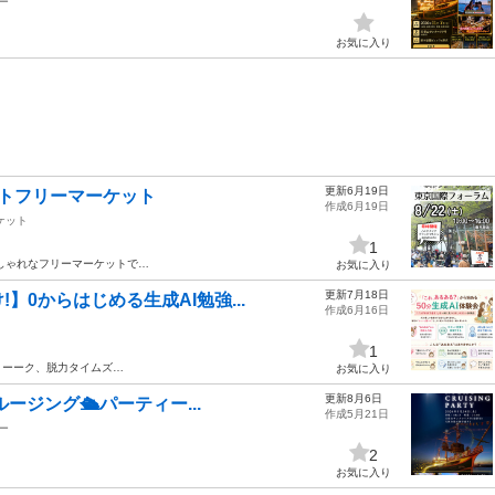
ー
お気に入り
更新6月19日
ストフリーマーケット
作成6月19日
ケット
1
しゃれなフリーマーケットで…
お気に入り
更新7月18日
0からはじめる生成AI勉強...
作成6月16日
1
トーーク、脱力タイムズ…
お気に入り
更新8月6日
ルージング🛳パーティー...
作成5月21日
ー
2
お気に入り