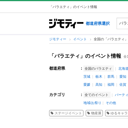
「バラエティ」のイベント情報
都道府県選択
ジモティー
イベント
全国の「バラエティ」
「バラエティ」のイベント情報
全
都道府県
：
全国のバラエティ
北海
茨城
栃木
群馬
愛知
愛媛
高知
福岡
佐賀
カテゴリ
：
全てのイベント
パーテ
地域/お祭り
その他
ステージイベント
物産展
ゆるキャラ