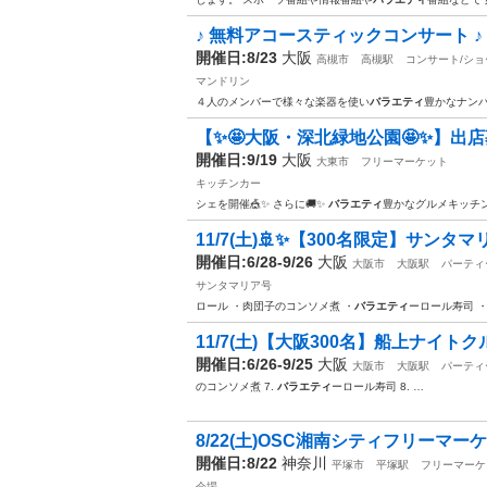
♪ 無料アコースティックコンサート ♪
開催日:8/23
大阪
高槻市
高槻駅
コンサート/ショ
マンドリン
４人のメンバーで様々な楽器を使い
バラエティ
豊かなナン
【✨🤩大阪・深北緑地公園🤩✨】出店募
開催日:9/19
大阪
大東市
フリーマーケット
キッチンカー
シェを開催🎪✨ さらに🚚✨
バラエティ
豊かなグルメキッチ
11/7(土)🚢✨【300名限定】サンタマ
開催日:6/28-9/26
大阪
大阪市
大阪駅
パーティ
サンタマリア号
ロール ・肉団子のコンソメ煮 ・
バラエティ
ーロール寿司 
11/7(土)【大阪300名】船上ナイトク
開催日:6/26-9/25
大阪
大阪市
大阪駅
パーティ
のコンソメ煮 7.
バラエティ
ーロール寿司 8. …
8/22(土)OSC湘南シティフリーマー
開催日:8/22
神奈川
平塚市
平塚駅
フリーマーケ
会場