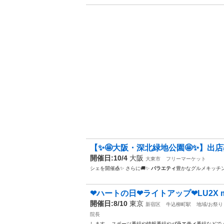
【✨🤩大阪・深北緑地公園🤩✨】出店募
開催日:10/4
大阪
大東市
フリーマーケット
シェを開催🎪✨ さらに🚚✨
バラエティ
豊かなグルメキッチ
❤ハートの日❤ライトアップ❤LU2X mi
開催日:8/10
東京
新宿区
牛込柳町駅
地域/お祭り
院長
します。 スポーツ番組や情報番組や
バラエティ
番組などで