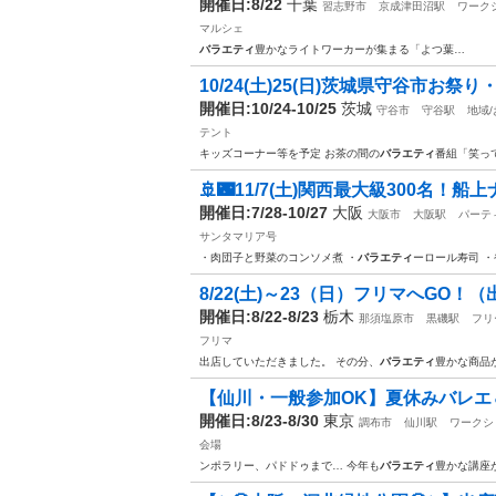
開催日:8/22
千葉
習志野市
京成津田沼駅
ワーク
マルシェ
バラエティ
豊かなライトワーカーが集まる「よつ葉…
10/24(土)25(日)茨城県守谷市お祭り
開催日:10/24-10/25
茨城
守谷市
守谷駅
地域
テント
キッズコーナー等を予定 お茶の間の
バラエティ
番組「笑っ
🚢🌃11/7(土)関西最大級300名！船
開催日:7/28-10/27
大阪
大阪市
大阪駅
パーテ
サンタマリア号
・肉団子と野菜のコンソメ煮 ・
バラエティ
ーロール寿司 ・
8/22(土)～23（日）フリマへGO！
開催日:8/22-8/23
栃木
那須塩原市
黒磯駅
フリ
フリマ
出店していただきました。 その分、
バラエティ
豊かな商品
【仙川・一般参加OK】夏休みバレエ＆
開催日:8/23-8/30
東京
調布市
仙川駅
ワークシ
会場
ンポラリー、パドドゥまで… 今年も
バラエティ
豊かな講座