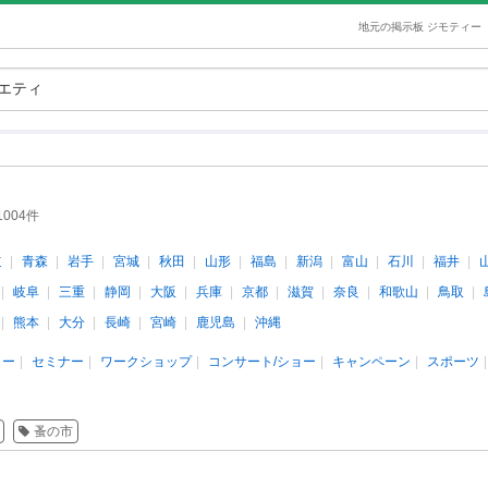
地元の掲示板 ジモティー
1004件
道
青森
岩手
宮城
秋田
山形
福島
新潟
富山
石川
福井
岐阜
三重
静岡
大阪
兵庫
京都
滋賀
奈良
和歌山
鳥取
熊本
大分
長崎
宮崎
鹿児島
沖縄
ィー
セミナー
ワークショップ
コンサート/ショー
キャンペーン
スポーツ
蚤の市