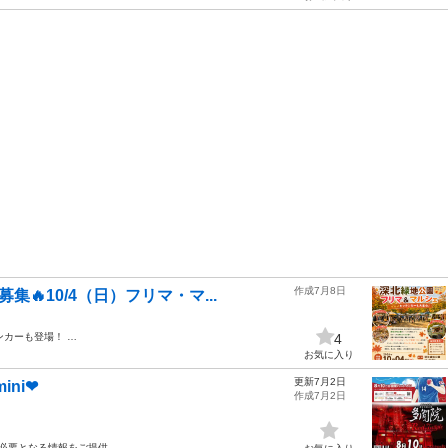
作成7月8日
集🔥10/4（日）フリマ・マ...
ンカーも登場！ …
4
お気に入り
更新7月2日
ni❤
作成7月2日
 必要となる情報をご提供…