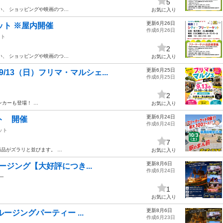
5
い、 ショッピングや映画のつ…
お気に入り
更新6月26日
ット ※屋内開催
作成6月26日
ット
2
い、 ショッピングや映画のつ…
お気に入り
更新6月25日
9/13（日）フリマ・マルシェ...
作成6月25日
2
ンカーも登場！ …
お気に入り
更新6月24日
ト 開催
作成6月24日
ット
7
商品がズラリと並びます。 …
お気に入り
更新8月6日
ルージング【大好評につき...
作成6月24日
ー
1
お気に入り
更新8月6日
ルージングパーティー ...
作成6月23日