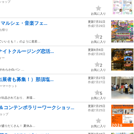
ショップ
お気に入り
更新7月31日
・マルシェ・音楽フェ...
作成7月29日
/お祭り
2
ていいとも！」のように老若…
お気に入り
更新8月6日
上ナイトクルージング恋活...
作成7月28日
ィー
2
やわらか白パン …
お気に入り
更新7月27日
（出展者も募集！）那須塩...
作成7月27日
ーマーケット
5
が出品されており、 来場…
お気に入り
更新7月25日
コンテンポラリーワークショッ...
作成7月25日
ョップ
が盛りだくさん！ 夏休み…
お気に入り