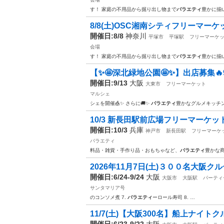
す！ 家庭の不用品から掘り出し物まで
バラエティ
豊かに揃
8/8(土)OSC湘南シティフリーマーケ
開催日:8/8
神奈川
平塚市
平塚駅
フリーマーケ
会場
す！ 家庭の不用品から掘り出し物まで
バラエティ
豊かに揃
【✨🤩深北緑地公園🤩✨】出店募集🔥
開催日:9/13
大阪
大東市
フリーマーケット
マルシェ
シェを開催🎪✨ さらに🚚✨
バラエティ
豊かなグルメキッチ
10/3 新長田駅前広場フリーマーケッ
開催日:10/3
兵庫
神戸市
新長田駅
フリーマーケ
バラエティ
料品・雑貨・手作り品・おもちゃなど、
バラエティ
豊かな
2026年11月7日(土)３００名大阪ク
開催日:6/24-9/24
大阪
大阪市
大阪駅
パーティ
サンタマリア号
のコンソメ煮 7.
バラエティ
ーロール寿司 8. …
11/7(土)【大阪300名】船上ナイトク
開催日:6/23-9/22
大阪