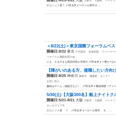
大阪市
大阪駅
パーティ
のコンソメ煮 7.
バラエティ
ーロール寿司 8. …
＜8/22(土)＞東京国際フォーラムベ
開催日:8/22
東京
千代田区
有楽町駅
フリーマー
リサイクル運動市民の会
にも、さまざまな商品内容が充実の
バラエティ
ー豊かでお
【障がいのある方、復職したい方向け!】
開催日:8/25
神奈川
鎌倉市
鎌倉駅
セミナー
お笑い芸人
趣味はゲーム（遊戯王など）、
バラエティ
番組視聴（アメ
5/30(土)【大阪300名】船上ナイトク
開催日:5/21-8/21
大阪
大阪市
大阪駅
パーティ
サンタマリア号
のコンソメ煮 7.
バラエティ
ーロール寿司 8. …