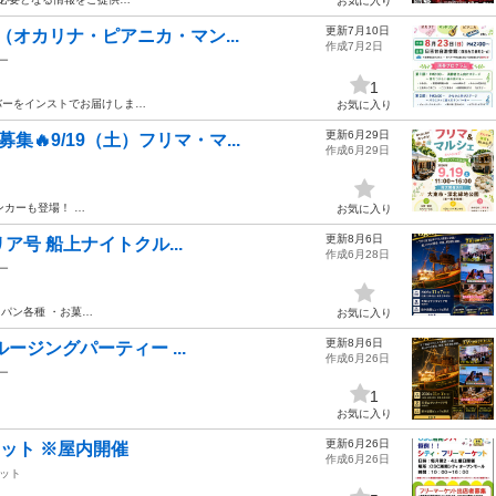
お気に入り
更新7月10日
（オカリナ・ピアニカ・マン...
作成7月2日
ー
1
バーをインストでお届けしま…
お気に入り
更新6月29日
集🔥9/19（土）フリマ・マ...
作成6月29日
ンカーも登場！ …
お気に入り
更新8月6日
リア号 船上ナイトクル...
作成6月28日
ー
・パン各種 ・お菓…
お気に入り
更新8月6日
ルージングパーティー ...
作成6月26日
ー
1
お気に入り
更新6月26日
ケット ※屋内開催
作成6月26日
ット