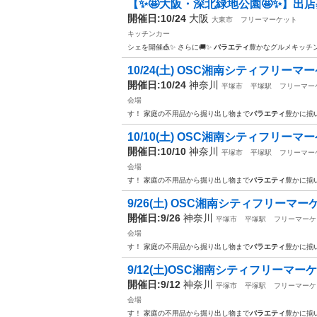
【✨🤩大阪・深北緑地公園🤩✨】出店募集
開催日:10/24
大阪
大東市
フリーマーケット
キッチンカー
シェを開催🎪✨ さらに🚚✨
バラエティ
豊かなグルメキッチ
10/24(土) OSC湘南シティフリーマ
開催日:10/24
神奈川
平塚市
平塚駅
フリーマー
会場
す！ 家庭の不用品から掘り出し物まで
バラエティ
豊かに揃
10/10(土) OSC湘南シティフリーマ
開催日:10/10
神奈川
平塚市
平塚駅
フリーマー
会場
す！ 家庭の不用品から掘り出し物まで
バラエティ
豊かに揃
9/26(土) OSC湘南シティフリーマー
開催日:9/26
神奈川
平塚市
平塚駅
フリーマーケ
会場
す！ 家庭の不用品から掘り出し物まで
バラエティ
豊かに揃
9/12(土)OSC湘南シティフリーマー
開催日:9/12
神奈川
平塚市
平塚駅
フリーマーケ
会場
す！ 家庭の不用品から掘り出し物まで
バラエティ
豊かに揃