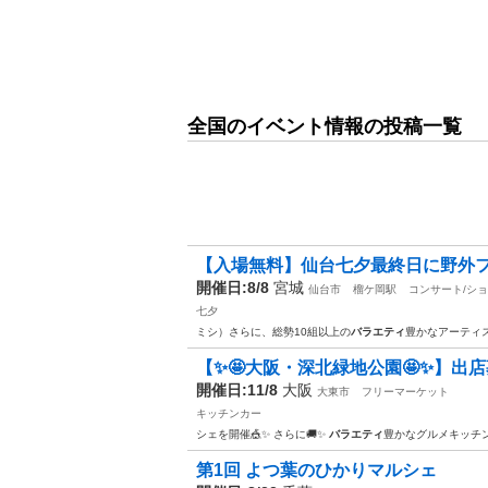
全国のイベント情報の投稿一覧
【入場無料】仙台七夕最終日に野外フ
開催日:8/8
宮城
仙台市
榴ケ岡駅
コンサート/シ
七夕
ミシ） ​さらに、総勢10組以上の
バラエティ
豊かなアーティ
【✨🤩大阪・深北緑地公園🤩✨】出店募
開催日:11/8
大阪
大東市
フリーマーケット
キッチンカー
シェを開催🎪✨ さらに🚚✨
バラエティ
豊かなグルメキッチ
第1回 よつ葉のひかりマルシェ