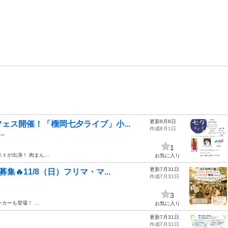
更新8月6日
ェス開催！「榴岡七夕ライブ」小...
作成8月1日
ョー
1
ストが出演！ 肉まん…
お気に入り
更新7月31日
集🔥11/8（日）フリマ・マ...
作成7月31日
3
ンカーも登場！ …
お気に入り
更新7月31日
作成7月31日