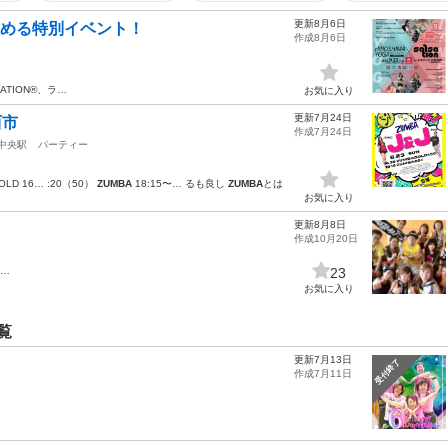
更新8月6日
楽しめる特別イベント！
作成8月6日
NATION®、ラ…
お気に入り
更新7月24日
西市
作成7月24日
中央駅
パーティー
OLD 16… :20（50）
ZUMBA
18:15〜… るも良し
ZUMBA
とは
お気に入り
更新8月8日
作成10月20日
^…
23
お気に入り
覧
更新7月13日
受付終了
作成7月11日
…