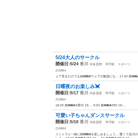
5/24大人のサークル
開催日:5/24
香川
仲多度郡
琴平駅
スポーツ
ZUMBA
ェア見るだけでも
ZUMBA
ウェアの勉強にな… 17:45
ZUMB
日曜夜のお楽しみ💓
開催日:5/17
香川
仲多度郡
琴平駅
スポーツ
ZUMBA
18:45
ZUMBA
®︎受付 18:… 9:00
ZUMBA
®︎50 19:…
可愛い子ちゃんダンスサークル
開催日:5/10
香川
仲多度郡
琴平駅
スポーツ
ZUMBA
イントラと一緒に
ZUMBA
を楽しみましょう… 愛くて迫力