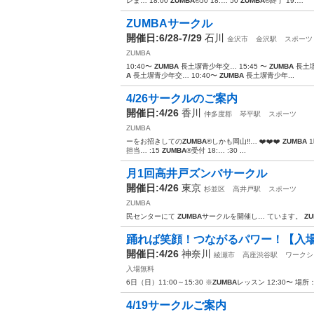
レま… 18:00
ZUMBA
®︎50 18:… 50
ZUMBA
®︎終了 19:…
ZUMBAサークル
開催日:6/28-7/29
石川
金沢市
金沢駅
スポーツ
ZUMBA
10:40〜
ZUMBA
長土塀青少年交… 15:45 〜
ZUMBA
長土塀
A
長土塀青少年交… 10:40〜
ZUMBA
長土塀青少年...
4/26サークルのご案内
開催日:4/26
香川
仲多度郡
琴平駅
スポーツ
ZUMBA
ーをお招きしての
ZUMBA
®︎しかも岡山‼… ❤️❤️❤️
ZUMBA
1
担当… :15
ZUMBA
®︎受付 18:… :30 ...
月1回高井戸ズンバサークル
開催日:4/26
東京
杉並区
高井戸駅
スポーツ
ZUMBA
民センターにて
ZUMBA
サークルを開催し… ています。
ZU
踊れば笑顔！つながるパワー！【入
開催日:4/26
神奈川
綾瀬市
高座渋谷駅
ワークシ
入場無料
6日（日）11:00～15:30 ※
ZUMBA
レッスン 12:30〜 場
4/19サークルご案内