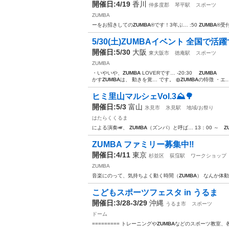
開催日:4/19
香川
仲多度郡
琴平駅
スポーツ
ZUMBA
ーをお招きしての
ZUMBA
®︎です！3年ぶ… :50
ZUMBA
®︎受付
5/30(土)ZUMBAイベント 全国で活
開催日:5/30
大阪
東大阪市
徳庵駅
スポーツ
ZUMBA
・いやいや、
ZUMBA
LOVERです… -20:30
ZUMBA
イベ
かす
ZUMBA
は、 動きを覚… です。 ◍
ZUMBA
の特徴 ・エ..
ヒミ里山マルシェVol.3⛰️🌳
開催日:5/3
富山
氷見市
氷見駅
地域/お祭り
はたらくくるま
による演奏🎺、
ZUMBA
（ズンバ）と呼ば… 13：00 ～
Z
ZUMBA ファミリー募集中‼️
開催日:4/11
東京
杉並区
荻窪駅
ワークショップ
ZUMBA
音楽にのって、気持ちよく動く時間（
ZUMBA
） なんか体
こどもスポーツフェスタ in うるま
開催日:3/28-3/29
沖縄
うるま市
スポーツ
ドーム
========= トレーニングや
ZUMBA
などのスポーツ教室、