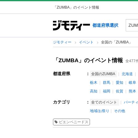
「ZUMBA」のイベント情報
都道府県選択
ジモティー
イベント
全国の「ZUMBA」
「ZUMBA」のイベント情報
全477
都道府県
：
全国のZUMBA
北海道
栃木
群馬
愛知
岐阜
高知
福岡
佐賀
熊本
カテゴリ
：
全てのイベント
パーテ
地域/お祭り
その他
ビエンベニードス