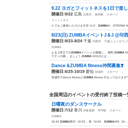
9.22 ヨガとフィットネスを1日で
開催日:9/22
広島
広島市
緑井駅
スポーツ
フィットネス
たでもご参加いただけます😊 ヨガ、
ZUMBA
®、STRONG 
8/23(日) ZUMBAイベントJ＆J @印
開催日:8/23-8/24
千葉
印西市
千葉ニュータウン
ZUMBA
よる 2本立ての
ZUMBA
イベントを開催し… 無料
ZUMBA
G
ラテンの曲… ましょう
ZUMBA
GOLDとは …
Dance &ZUMBA fitness仲間募集❣️
開催日:6/25-10/19
愛知
安城市
スポーツ
安城市でdance fitnessと
ZUMBA
fitness 行なっております
全国周辺のイベントの受付終了投稿一
日曜夜のダンスサークル
開催日:7/12
香川
仲多度郡
琴平駅
スポーツ
ZUMBA
18:45
ZUMBA
受付 18:55… 影 19:00
ZUMBA
®︎50 19: