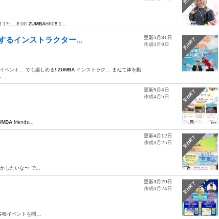
 17:… 8:00
ZUMBA
®︎60‼️ 1…
更新5月31日
躍するインストラクター...
受付終了
作成4月9日
ント… でも楽しめる!
ZUMBA
インストラク… まねて体を動
.
更新5月4日
受付終了
作成4月5日
UMBA
friends…
更新4月12日
受付終了
作成3月25日
動かしたいな〜 で…
更新3月29日
受付終了
作成3月24日
各種イベントを開…