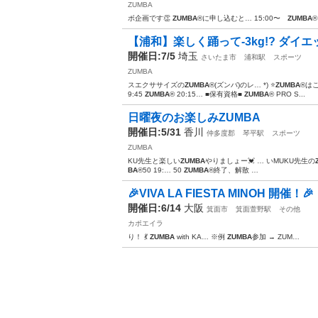
ZUMBA
ボ企画です👏
ZUMBA
®︎に申し込むと… 15:00〜
ZUMBA
®
【浦和】楽しく踊って-3kg!? ダイ
開催日:7/5
埼玉
さいたま市
浦和駅
スポーツ
ZUMBA
スエクササイズの
ZUMBA
®(ズンバ)のレ… *) ⭐️
ZUMBA
®は
9:45
ZUMBA
® 20:15… ■保有資格■
ZUMBA
® PRO S...
日曜夜のお楽しみZUMBA
開催日:5/31
香川
仲多度郡
琴平駅
スポーツ
ZUMBA
KU先生と楽しい
ZUMBA
やりましょー💓 … いMUKU先生の
BA
®︎50 19:… 50
ZUMBA
®︎終了、解散 …
🎉VIVA LA FIESTA MINOH 開催！🎉
開催日:6/14
大阪
箕面市
箕面萱野駅
その他
カポエイラ
り！ 💃
ZUMBA
with KA… ※例
ZUMBA
参加 → ZUM…