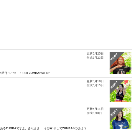
更新5月25日
受付終了
作成5月23日
A
受付 17:55… 18:00
ZUMBA
®︎50 18:…
更新5月18日
受付終了
作成5月15日
更新5月11日
受付終了
作成5月8日
のある
ZUMBA
ですよ。みなさま… う😍💓 そして
ZUMBA
®︎の後はコ