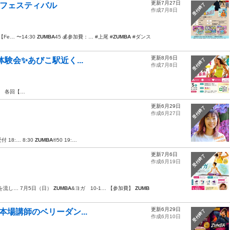
更新7月27日
ンフェスティバル
受付終了
作成7月8日
Fe… 〜14:30
ZUMBA
45 💰参加費：… #上尾 #
ZUMBA
#ダンス
更新8月6日
)体験会✨あびこ駅近く...
受付終了
作成7月8日
） 各回【…
更新6月29日
受付終了
作成6月27日
受付 18:… 8:30
ZUMBA
®︎50 19:…
更新7月6日
受付終了
作成6月19日
ツ
を流し… 7月5日（日）
ZUMBA
&ヨガ 10-1… 【参加費】
ZUMB
更新6月29日
！本場講師のベリーダン...
受付終了
作成6月10日