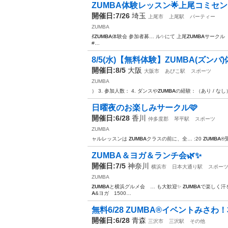
ZUMBA体験レッスン🌟上尾コミセ
開催日:7/26
埼玉
上尾市
上尾駅
パーティー
ZUMBA
💃
ZUMBA
体験会 参加者募… ル✨にて 上尾
ZUMBA
サークル 【
#…
8/5(水)【無料体験】ZUMBA(ズンバ
開催日:8/5
大阪
大阪市
あびこ駅
スポーツ
ZUMBA
） 3. 参加人数： 4. ダンスや
ZUMBA
の経験：（あり / なし
日曜夜のお楽しみサークル🩷
開催日:6/28
香川
仲多度郡
琴平駅
スポーツ
ZUMBA
ャルレッスンは
ZUMBA
クラスの前に、全… :20
ZUMBA
®︎
ZUMBA＆ヨガ＆ランチ会🌿✨
開催日:7/5
神奈川
横浜市
日本大通り駅
スポー
ZUMBA
ZUMBA
と横浜グルメ会 … も大歓迎✨
ZUMBA
で楽しく汗
A
&ヨガ 1500…
無料6/28 ZUMBA®︎イベントみさわ
開催日:6/28
青森
三沢市
三沢駅
その他