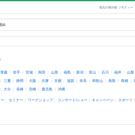
地元の掲示板 ジモティー
件
青森
岩手
宮城
秋田
山形
福島
新潟
富山
石川
福井
山梨
三重
静岡
大阪
兵庫
京都
滋賀
奈良
和歌山
鳥取
島根
大分
長崎
宮崎
鹿児島
沖縄
ィー
セミナー
ワークショップ
コンサート/ショー
キャンペーン
スポーツ