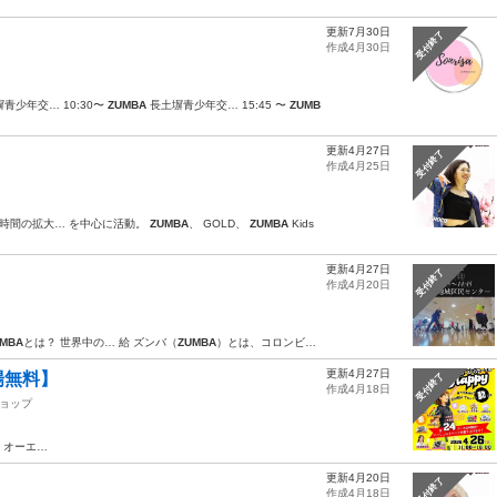
更新7月30日
受付終了
作成4月30日
青少年交… 10:30〜
ZUMBA
長土塀青少年交… 15:45 〜
ZUMB
更新4月27日
受付終了
作成4月25日
時間の拡大… を中心に活動。
ZUMBA
、 GOLD、
ZUMBA
Kids
更新4月27日
受付終了
作成4月20日
MBA
とは？ 世界中の… 給 ズンバ（
ZUMBA
）とは、コロンビ…
更新4月27日
場無料】
受付終了
作成4月18日
ョップ
所：オーエ…
更新4月20日
受付終了
作成4月18日