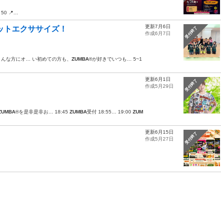
︎ 50 📍…
更新7月6日
エットエクササイズ！
受付終了
作成6月7日
こんな方にオ… い初めての方も、
ZUMBA
®が好きでいつも… 5~1
更新6月1日
受付終了
作成5月29日
ZUMBA
®︎を是非是非お… 18:45
ZUMBA
受付 18:55… 19:00
ZUM
更新6月15日
受付終了
作成5月27日