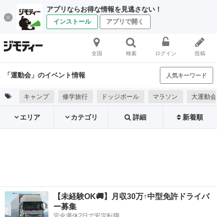
アプリならお得な情報を見逃さない！
インストール
アプリで開く
全国
検索
ログイン
投稿
「運動会」のイベント情報
人気キーワード
キャンプ
修学旅行
ドッジボール
マラソン
大運動会
エリア
カテゴリ
詳細
新着順
【未経験OK🚚】月収30万↑中型免許ドライバ
ー募集
完全週休2日で安定転職