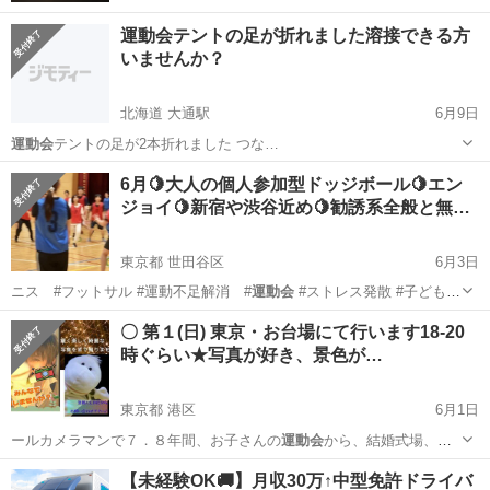
運動会テントの足が折れました溶接できる方
いませんか？
北海道 大通駅
6月9日
運動会
テントの足が2本折れました つな…
北海道
札幌市
大通駅
その他
運動会
6月🍋大人の個人参加型ドッジボール🍋エン
ジョイ🍋新宿や渋谷近め🍋勧誘系全般と無…
東京都 世田谷区
6月3日
ニス #フットサル #運動不足解消 #
運動会
#ストレス発散 #子どもの
頃が懐かし…
東京
世田谷区
スポーツ
〇 第１(日) 東京・お台場にて行います18-20
時ぐらい★写真が好き、景色が…
東京都 港区
6月1日
ールカメラマンで７．８年間、お子さんの
運動会
から、結婚式場、セ
シルマクビーや G…
東京
港区
その他
お台場
【未経験OK🚚】月収30万↑中型免許ドライバ