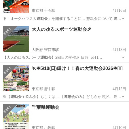
東京都 千石駅
4月16日
る「オークハウス大
運動会
」を開催することに… 懇親会について
運動
会
終了後の15:00… が確認された場合は
運動会
への参加を不可とさ…
東京
文京区
千石駅
スポーツ
会場
大人のゆるスポーツ運動会🎉
大阪府 守口市駅
4月13日
【大人のゆるスポーツ
運動会
】2回目の開催🎉 日時: 5月1…
大阪
守口市
守口市駅
スポーツ
バスケ
🏃☘️5/10(日)輝け！！春の大運動会2026☘️🏃‍♀️
東京都 府中駅
4月12日
※【
運動会
＋飲み会】もしくは… 【
運動会
のみ】どちらか選択… 途中
参加の場合、
運動会
から可能です！！ … 集まるからできる大
運動会
を
東京
府中市
府中駅
スポーツ
大運動会
千葉県運動会
開催します！！ … あの頃盛り上がった
運動会
の種目を大人になっ…
東京都 小岩駅
4月10日