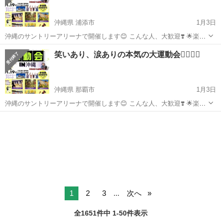
沖縄県 浦添市
1月3日
沖縄のサントリーアリーナで開催します😊 こんな人、大歓迎❣️ 🌟楽し
いことが大好き♪ 🌟思い出作りたい(^o^) 🌟体を動かすことが好き！
沖縄
浦添市
スポーツ
大運動会
笑いあり、涙ありの本気の大運動会🤹‍♀️❤️‍🔥
（運動苦手でももちろん大丈夫🙆‍♀️） 小さいお子さ...
沖縄県 那覇市
1月3日
沖縄のサントリーアリーナで開催します😊 こんな人、大歓迎❣️ 🌟楽し
いことが大好き♪ 🌟思い出作りたい(^o^) 🌟体を動かすことが好き！
沖縄
那覇市
スポーツ
（運動苦手でももちろん大丈夫🙆‍♀️） 小さいお子さんの参加種目もあり
👦🏻...
1
2
3
...
次へ
全1651件中 1-50件表示