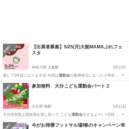
【出展者募集】5/25(月)大船MAMAぷれフェ
スタ
神奈川県 大船駅
3月12日
催して5年目になります😌 今回は
運動会
の振替休日になった小学生の
子どもたちも…
神奈川
鎌倉市
大船駅
地域/お祭り
フェスタ
参加無料 大分こども運動会パート２
大分県 牧駅
3月11日
大分市営陸上競技場を貸し切って こども
運動会
をするよ〜♪ ⭐️日時 ３
月２２日（…
大分
大分市
牧駅
スポーツ
運動会
今がお得🉐フットサル場❗️春のキャンペーン🌸