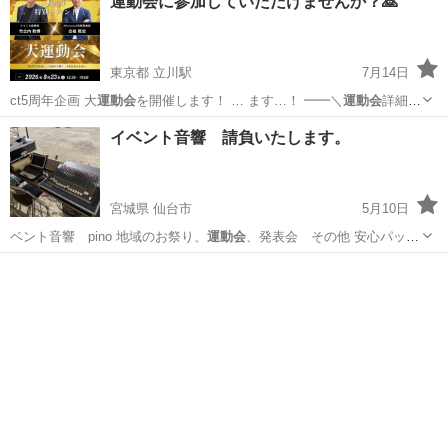
運動会に参加していただけませんか？🙇
東京都 立川駅
7月14日
ct5周年企画 大
運動会
を開催します！ … ます…！ ━━＼
運動会
詳細／
━━ ■開… トとして登壇！
運動会
参加者限定の、 シ… ！ 2026年の
運
東京
立川市
立川駅
その他
運動会
イベント音響 請負いたします。
動会
は、 参加すること…
宮城県 仙台市
5月10日
ベント音響 pino 地域のお祭り、
運動会
、発表会 その他 安心パック
１００…
宮城
仙台市
地域/お祭り
音響