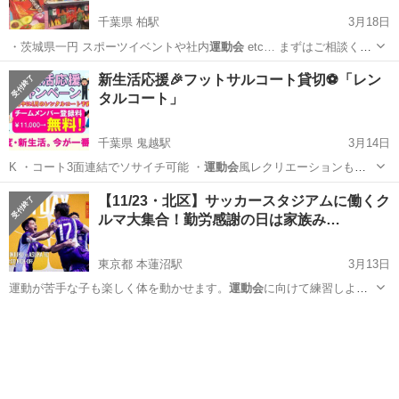
千葉県 柏駅
3月18日
・茨城県一円 スポーツイベントや社内
運動会
etc… まずはご相談くだ
さい！ ご…
千葉
柏市
柏駅
その他
メキシコ
新生活応援🎉フットサルコート貸切⚽️「レン
タルコート」
千葉県 鬼越駅
3月14日
K ・コート3面連結でソサイチ可能 ・
運動会
風レクリエーションも開
催可能 さらに…
千葉
市川市
鬼越駅
スポーツ
ソサイチ
【11/23・北区】サッカースタジアムに働くク
ルマ大集合！勤労感謝の日は家族み…
東京都 本蓮沼駅
3月13日
運動が苦手な子も楽しく体を動かせます。
運動会
に向けて練習しよ
う！ ⑨ 選手と…
東京
北区
本蓮沼駅
スポーツ
勤労感謝の日