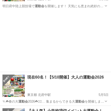
明日府中陸上競技場で
運動会
を開催します！ 天気にも恵まれ絶好の
運…
東京
府中市
北府中駅
スポーツ
運動会
現在60名！【5/10開催】大人の運動会2026
東京都 北府中駅
5月5日
🏃☘️春の大
運動会
2026☘️🏃‍♀… 集まるからできる大
運動会
を開催しま
す！！ … あの頃盛り上がった
運動会
の種目を大人になっ…
東京
府中市
北府中駅
スポーツ
会場
【大人気】小学校貸切イベント大運動会！