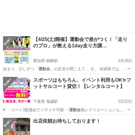
開催いたします… かれて競い合う紅白
運動会
形式を採用し、勝利…
山梨
南アルプス市
小井川駅
フリーマーケット
大運動会
【4/25(土)開催】運動会で差がつく！「走り
のプロ」が教える1day走り方講…
愛知県 鶴舞駅
3月29日
始まり、少しずつ「
運動会
」の足音が聞こえて… す。 本講座では、
運
動会
の徒競走に特化して… 付終了となります。
運動会
前に自信をつけ
愛知
名古屋市
鶴舞駅
スポーツ
運動会
スポーツはもちろん、イベント利用もOK✨フ
たい…
ットサルコート貸切！【レンタルコート】
千葉県 鬼越駅
3月22日
K ・コート3面連結でソサイチ可能 ・
運動会
風レクリエーションも開
催可能 さらに…
千葉
市川市
鬼越駅
スポーツ
出店依頼お待ちしております！