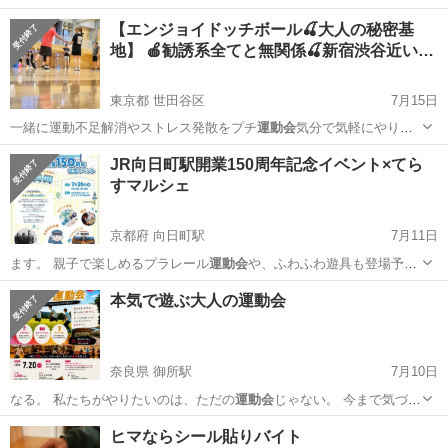
【エンジョイドッチボール🍒大人の秘密基
地】 🍎勧誘系全てと無関係🍒新宿渋谷近い…
東京都 世田谷区
7月15日
一緒に運動不足解消やストレス発散をプチ
運動会
気分で気軽にやりま
しょう！
東京
世田谷区
スポーツ
JR向日町駅開業150周年記念イベント×てら
すマルシェ
京都府 向日町駅
7月11日
ます。 親子で楽しめるプラレール
運動会
や、ふわふわ遊具も登場予定
です。 小…
京都
向日市
向日町駅
地域/お祭り
マルシェ
本気で遊ぶ大人の運動会
奈良県 御所駅
7月10日
なる。 私たちがやりたいのは、ただの
運動会
じゃない。 今まで気づか
なかった自分…
奈良
御所市
御所駅
ワークショップ
運動会
ヒマならシール貼りバイト