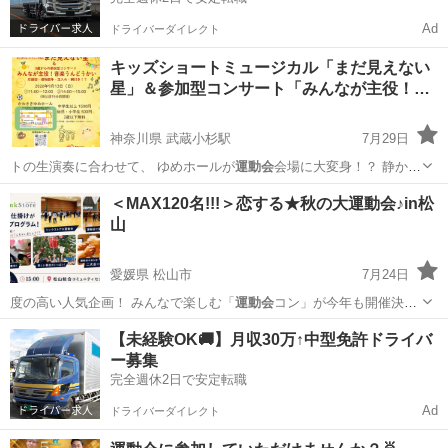
Ad
ドライバーダイレクト
キッズショートミュージカル「まだ見えない
星」＆参加型コンサート「みんなが主役！…
神奈川県 武蔵小杉駅
7月29日
トの生演奏に合わせて、 ゆめホールが
運動会
会場に大変身！？ 静かに
聞けなく…
神奈川
川崎市
武蔵小杉駅
コンサート/ショー
生演奏
＜MAX120名!!!＞恋する★秋の大運動会♪in松
山
愛媛県 松山市
7月24日
度の高い人気企画！ みんなで楽しむ「
運動会
コン」が今年も開催決定
✨ スポー…
愛媛
松山市
パーティー
大運動会
【未経験OK🚚】月収30万↑中型免許ドライバ
ー募集
完全週休2日で安定転職
Ad
ドライバーダイレクト