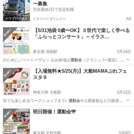
ー募集
完全週休2日で安定転職
Ad
ドライバーダイレクト
【5/31池袋 0歳〜OK】３世代で楽しく学べる
「ふらっとコンサート」～イラス…
東京都 池袋駅
5月14日
のために／ベートーヴェン おお牧場は
運動会
（クラシック×童謡） 海
の見える街／…
東京
豊島区
池袋駅
コンサート/ショー
0歳
【入場無料★5/25(月)】大船MAMAぷれフェ
スタ９
神奈川県 大船駅
5月12日
生でも楽しめるワークショップまで♪
運動会
や土曜参観などの振替で
お休みになった子…
神奈川
鎌倉市
大船駅
地域/お祭り
ハイハイ
明日開催！運動会🎌
東京都 北府中駅
5月9日