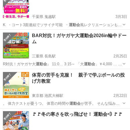
千葉県 鬼越駅
3月3日
K ・コート3面連結でソサイチ可能 ・
運動会
風レクリエーションも開
催可能 さらに…
千葉
市川市
鬼越駅
スポーツ
ソサイチ
BAR対抗！ガヤガヤ大運動会2026in輪中ドー
ム
三重県 長島駅
2月25日
R対抗！ガヤガヤ大
運動会
』 11:0… 3:15～ 「大
運動会
」￥4,000 … か
れて大人の本気の
運動会
！ ①徒競走 ②… ガヤガヤ大
運動会
2026の
三重
桑名市
長島駅
スポーツ
大運動会
体育の苦手を克服！ 親子で学ぶボールの投
公式ホー…
げ方教室
東京都 池尻大橋駅
2月22日
。 体力テストが憂うつ。 体育の時間や
運動会
が苦手。 そんな悩みを
解消し、おとなと…
東京
世田谷区
池尻大橋駅
スポーツ
子ども
🚩🚩冬の寒さを吹っ飛ばせ！ 運動会💨 🚩🚩