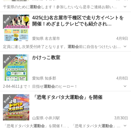
千葉県のために
運動会
します！参加したいなら是非ご連絡お願い…
東京
江戸川区
小岩駅
スポーツ
運動会
4/25(土)名古屋市千種区で走り方イベントを
開催！めざましテレビでも紹介され…
愛知県 名古屋市
4月9日
定員に達し次第受付終了となります。
運動会
前に自信をつけたいお子
様は、ぜひお早め…
愛知
名古屋市
スポーツ
かけっこ教室
愛知県 知多郡
4月8日
2-84-4611まで！ 目指せ
運動会
のヒーロー！
愛知
知多郡
スポーツ
健康運動指導士
「恐竜ドタバタ大運動会」を開催
山梨県 小井川駅
3月30日
「恐竜ドタバタ大
運動会
」を開催 f… 、「恐竜ドタバタ大
運動会
」を