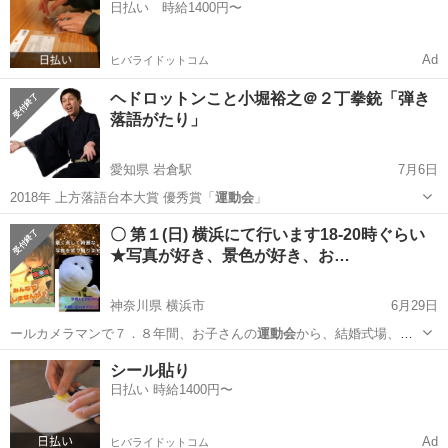
日払い 時給1400円〜
Ad
ヒバライドットコム
ヘドロットンこと小堀裕之＠２丁拳銃「弾き
落語がたり」
愛知県 岩倉駅
7月6日
2018年 上方落語台本大賞 優秀賞「
運動会
」
愛知
岩倉市
岩倉駅
その他
落語
〇 第１(日) 横浜にて行います18-20時ぐらい
★写真が好き、景色が好き、お…
神奈川県 横浜市
6月29日
ールカメラマンで７．８年間、お子さんの
運動会
から、結婚式場、セ
シルマクビーや G…
神奈川
横浜市
その他
パシフィコ横浜
シール貼り
日払い 時給1400円〜
Ad
ヒバライドットコム