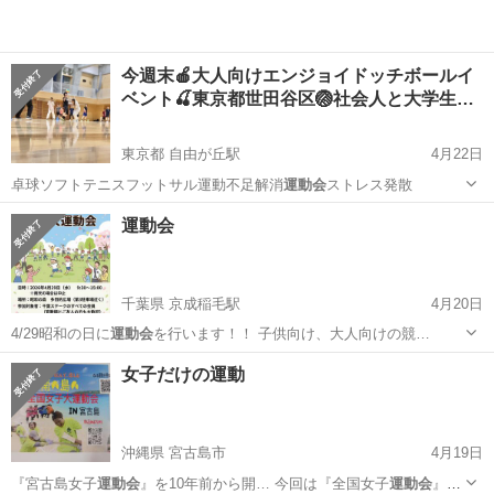
今週末🍎大人向けエンジョイドッチボールイ
ベント🍒東京都世田谷区🏐社会人と大学生…
東京都 自由が丘駅
4月22日
卓球ソフトテニスフットサル運動不足解消
運動会
ストレス発散
東京
目黒区
自由が丘駅
スポーツ
ドッジボール
運動会
千葉県 京成稲毛駅
4月20日
4/29昭和の日に
運動会
を行います！！ 子供向け、大人向けの競…
千葉
千葉市
京成稲毛駅
スポーツ
運動会
女子だけの運動
沖縄県 宮古島市
4月19日
『宮古島女子
運動会
』を10年前から開… 今回は『全国女子
運動会
』と