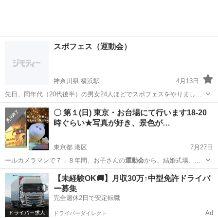
スポフェス（運動会）
神奈川県 横浜駅
4月13日
先日、同年代（20代後半）の男女24人ほどでスポフェスをやりまし
た。まだ日程は決まってないのですが、次回開催に向けて人集めなど
神奈川
横浜市
横浜駅
スポーツ
運動会
〇 第１(日) 東京・お台場にて行います18-20
をしています。 40人ほど集めたいなと思っております、人集めに自信
時ぐらい★写真が好き、景色が…
のある方はご連絡お願いいたします...
東京都 港区
7月27日
ールカメラマンで７．８年間、お子さんの
運動会
から、結婚式場、セ
シルマクビーや G…
東京
港区
その他
お台場
【未経験OK🚚】月収30万↑中型免許ドライバ
ー募集
完全週休2日で安定転職
Ad
ドライバーダイレクト