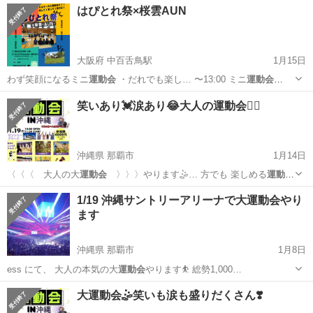
はぴとれ祭×桜雲AUN
大阪府 中百舌鳥駅
1月15日
わず笑顔になるミニ
運動会
・だれでも楽し… 〜13:00 ミニ
運動会
13:00…
大阪
堺市
中百舌鳥駅
スポーツ
運動会
笑いあり💓涙あり😂大人の運動会🏃‍♀️
沖縄県 那覇市
1月14日
〈〈〈 大人の大
運動会
〉〉〉やります🤹… 方でも 楽しめる
運動会
です☺️ 子…
沖縄
那覇市
スポーツ
運動会
1/19 沖縄サントリーアリーナで大運動会やり
ます
沖縄県 那覇市
1月8日
ess にて、 大人の本気の大
運動会
やります⛹️ 総勢1,000…
沖縄
那覇市
スポーツ
大運動会
大運動会🤹笑いも涙も盛りだくさん❣️