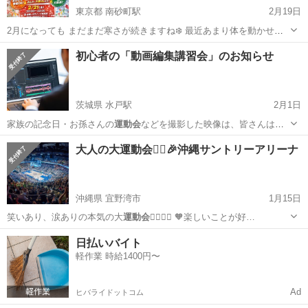
東京都 南砂町駅
2月19日
2月になっても まだまだ寒さが続きますね❄️ 最近あまり体を動かせて
いないな…なんてことありませんか？ そんな時は体を動かして 元気チ
東京
江東区
南砂町駅
スポーツ
運動会
初心者の「動画編集講習会」のお知らせ
ャージ！💪🔥 運動不足も解消できる🙆‍♀️ おひとり参加も、お友達を 誘
っても大歓迎🌈...
茨城県 水戸駅
2月1日
家族の記念日・お孫さんの
運動会
などを撮影した映像は、皆さんはど
うして…
茨城
水戸市
水戸駅
セミナー
運動会
大人の大運動会🏃‍♀️🎉沖縄サントリーアリーナ
沖縄県 宜野湾市
1月15日
笑いあり、涙ありの本気の大
運動会
🤹‍♀️❤️‍🔥 🧡楽しいことが好…
沖縄
宜野湾市
スポーツ
大運動会
日払いバイト
軽作業 時給1400円〜
Ad
ヒバライドットコム