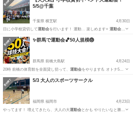
5/5@千葉
千葉県 横芝駅
4月30日
日に小学校貸切して
運動会
を行います！ 運動… 楽しめます⭐️
運動会
後、小学校にそのま…
千葉
山武郡
横芝駅
スポーツ
小学校
✨群馬で運動会🏀50人規模🏐
群馬県 前橋大島駅
4月24日
20時 前橋の体育館を全面貸し切って、
運動会
をやります💪 オトナ50
人を集めて4…
群馬
前橋市
前橋大島駅
スポーツ
運動会
5/3 大人のスポーツサークル
福岡県 福岡市
4月23日
やってます！ 増えてきたら、大人の大
運動会
とかも やりたいなと勝手
に思ってますの…
福岡
福岡市
スポーツ
サークル