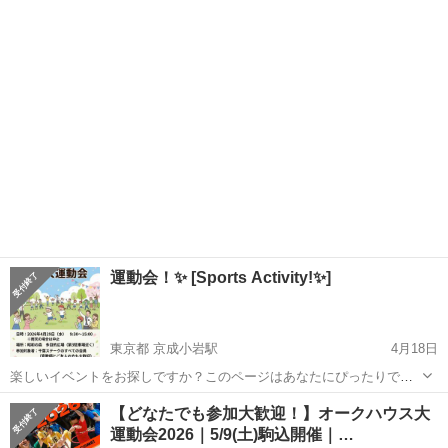
して、初めての… て、転んで、楽しい
運動会
』となってます。 …
沖縄
宮古島市
スポーツ
運動会
運動会！✨️ [Sports Activity!✨️]
東京都 京成小岩駅
4月18日
楽しいイベントをお探しですか？このページはあなたにぴったりで
す！✨️ 4月29日、午前9時30分から午後3時までスポーツイベントを開
東京
江戸川区
京成小岩駅
パーティー
運動会
【どなたでも参加大歓迎！】オークハウス大
催します。ぜひご参加ください！楽しい時間を過ごせますよ❤️ ご質問
運動会2026｜5/9(土)駒込開催｜…
があれば、お気軽にご...