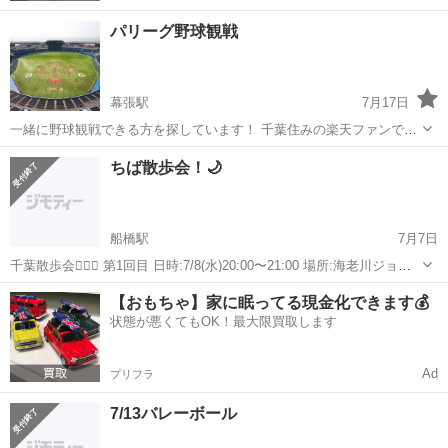
パリーグ野球観戦
幕張駅
7月17日
一緒に野球観戦できる方を探しています！ 千葉住みの楽天ファンです
が、野球も好きですのでどこの試合でもマリンに行きたいと思ってい
千葉
船橋市
幕張駅
スポーツ
ファン
ちば散歩会！🌙
ます！ ざっくばらんに食べて飲みながら楽しみましょう！
船橋駅
7月7日
千葉散歩会🚶‍♀️✨ 第1回目 日時:7/8(水)20:00〜21:00 場所:海老川ジョギ
ングロード(船橋駅) 参加費:無料 お散歩したい方、 運動不足を解消し
千葉
船橋市
船橋駅
スポーツ
ジョギング
【おもちゃ】家に眠ってる現金化できます💰
たい方、 お話したい方、 楽しくお散歩するがメインです！😚 ...
状態が悪くてもOK！最大限買取します
Ad
プリフラ
7/13バレーボール