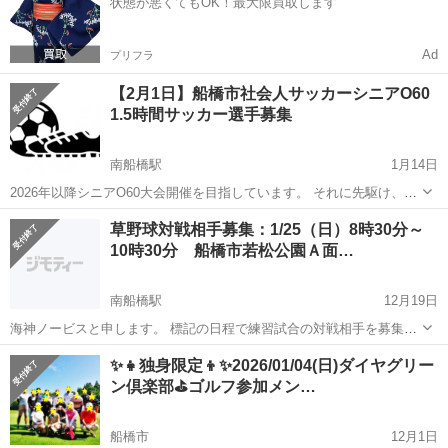
状態が悪くてもOK！最大限買取します
Ad
プリフラ
【2月1日】船橋市社会人サッカーシニアO60
1.5時間サッカー選手募集
南船橋駅
1月14日
2026年以降シニアO60大会開催を目指しています。 それに先駆け、顔
合わせのオープン大会として1.5時間開催を予定しております。 【参
千葉
船橋市
南船橋駅
スポーツ
大会
草野球対戦相手募集：1/25（日）8時30分～
加】自由:当日に集合時間にお集まりください。 個人でもお友達
10時30分 船橋市若松公園Ａ面…
とでも可。 【提供】...
南船橋駅
12月19日
海神ノービスと申します。 標記の日程で練習試合の対戦相手を募集し
ています。 日時 1/25（日）8時30分～10時30分 グラウンドの場所
千葉
船橋市
南船橋駅
スポーツ
野球場
✨👧独身限定👦✨2026/01/04(日)ダイヤグリー
船橋市若松公園野球場Ａ面 千葉県船橋市浜町3丁目4－2 ...
ン倶楽部⛳ゴルフ参加メン…
船橋市
12月1日