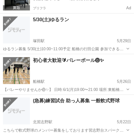
Ad
プリフラ
5/30(土)ゆるラン
塚田駅
5月29日
ゆるラン募集 5/30(土)10:00~11:00予定 船橋の行田公園 参加できる人
募ってます！ 男女問わずおーけーです！ 日々のストレス発散にもなる
千葉
船橋市
塚田駅
スポーツ
ペース
初心者大歓迎🔰バレーボール🏐✨
と思うので是非💁‍♂️ 初心者向けのゆるランのため、早いペースで走り
た...
船橋駅
5月26日
【バレーやりませんか🏐✨】 日時:6/1(月)19:00〜21:00 場所:東船橋の
体育館(最寄駅は東船橋駅) 経験者、未経験者の方大歓迎です🏐 20〜30
千葉
船橋市
船橋駅
スポーツ
バレー
(急募)練習試合 助っ人募集 一般軟式野球
代メインで男女どちらもいます♩ "みんなで楽しく"がモットーで...
北習志野駅
5月22日
こちらで軟式野球のメンバー募集をしております習志野台スパークス