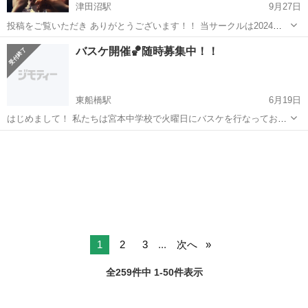
津田沼駅
9月27日
投稿をご覧いただき ありがとうございます！！ 当サークルは2024年
４月に設立した 《新規社会人サークル》です✨ 10月最初の平日交流会
千葉
船橋市
津田沼駅
スポーツ
スポッチャ
バスケ開催🏀随時募集中！！
を開催いたします🥂 当日は居酒屋で２～３時間程度の 宴会コースを予
定しておりま...
東船橋駅
6月19日
はじめまして！ 私たちは宮本中学校で火曜日にバスケを行なっており
ます！ 20〜30代メインで活動をしております！ 大体、男性7割、女性
千葉
船橋市
東船橋駅
スポーツ
バスケ
3割の割合です！ 楽しくをモットーに活動しておりますので興味のあ
る方は是非ご連絡いただけ...
1
2
3
...
次へ
全259件中 1-50件表示