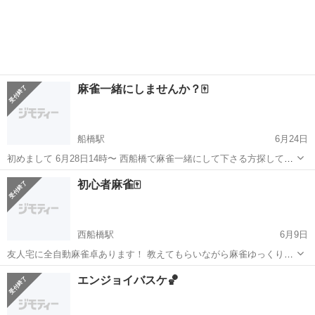
麻雀一緒にしませんか？🀄️
船橋駅
6月24日
初めまして 6月28日14時〜 西船橋で麻雀一緒にして下さる方探してい
ます！ もちろん最近始めましたと言う方、これから始めようとしてい
千葉
船橋市
船橋駅
スポーツ
初心者麻雀🀄
る方も大募集です！ 麻雀しながら新しい友達作りや共通の趣味の話で
盛り上がりませんか？...
西船橋駅
6月9日
友人宅に全自動麻雀卓あります！ 教えてもらいながら麻雀ゆっくり楽
しめます！
千葉
船橋市
西船橋駅
スポーツ
エンジョイバスケ🏀