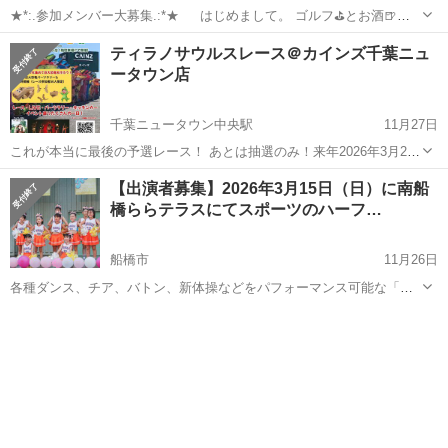
★*:.参加メンバー大募集.:*★ はじめまして。 ゴルフ⛳とお酒🍺と
ラーメン🍜をこよなく愛するゴルフサークルFun☆Fanです🎵関東のラ
千葉
船橋市
スポーツ
独身
ティラノサウルスレース＠カインズ千葉ニュ
ウンド中心に親睦会や練習会、土日祝平日ゴルフ&イベント盛りだくさ
ータウン店
ん🎵 独身...
千葉ニュータウン中央駅
11月27日
これが本当に最後の予選レース！ あとは抽選のみ！来年2026年3月21
日（土）に千葉県船橋市・船橋競馬場で開催される 「ティラノフェス
千葉
船橋市
千葉ニュータウン中央駅
スポーツ
レース
【出演者募集】2026年3月15日（日）に南船
vol.2」 に向けた、最終ゲートラン予選・第5戦が緊急開催決定！ 🦖 開
橋ららテラスにてスポーツのハーフ…
催概要...
船橋市
11月26日
各種ダンス、チア、バトン、新体操などをパフォーマンス可能な「チ
アホリック主宰ハーフタイムショー」が、3月15日（日）に南船橋らら
千葉
船橋市
スポーツ
チア
テラスのイベント広場で開催されます。 部活のチームはもちろん、チ
アやバトンのサークル、スク...