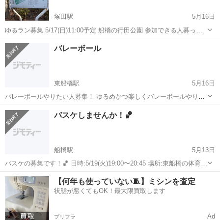
塚田駅
5月16日
ゆるラン募集 5/17(日)11:00予定 船橋の行田公園 参加できる人募って
ます！ 男女問わずおーけーです！ 日々のストレス発散にもなると思う
千葉
船橋市
塚田駅
スポーツ
ペース
バレーボール
ので是非💁‍♂️ 初心者向けのゆるランのため、早いペースで走りたい方は
🙅‍♂...
東船橋駅
5月16日
バレーボールやりたい人募集！ ゆるめかつ楽しくバレーボールやりた
い人おいでやす🙇‍♂️ 5/18(月)19:00〜20:45頃 場所：東船橋の体育館(東船
千葉
船橋市
東船橋駅
スポーツ
体育館
バスケしませんか！🏀
橋駅から徒歩10分) 参加費：初回参加無料、以降は500円 未経...
船橋駅
5月13日
バスケの募集です！🏀 日時:5/19(火)19:00〜20:45 場所:東船橋の体育館
参加費:500円(初参加の方は無料) 初心者も経験者も混えてエンジョイ
千葉
船橋市
船橋駅
スポーツ
バスケ
【何年も使っていない🧵】ミシンを査定
でやります！👏🏻 和気あいあいとした雰囲気でプレーしたい方、 ...
状態が悪くてもOK！最大限買取します
Ad
プリフラ