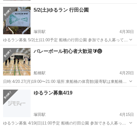
5/2(土)ゆるラン 行田公園
塚田駅
4月30日
ゆるラン募集 5/2(土)11:00予定 船橋の行田公園 参加できる人募ってま
す！ 男女問わずおーけーです！ 日々のストレス発散にもなると思うの
千葉
船橋市
塚田駅
スポーツ
ペース
バレーボール初心者大歓迎🔰🏐
で是非💁‍♂️ 初心者向けのゆるランのため、早いペースで走りたい方は
🙅‍♂️...
船橋駅
4月20日
日時:4/20.27(月)19:00〜21:00 場所:東船橋の体育館(最寄駅は東船橋駅)
経験者、未経験者の方大歓迎です🏐 (わたしが大の未経験者です🤣) 今
千葉
船橋市
船橋駅
スポーツ
体育館
ゆるラン募集4/19
のところ男女どちらの参加者います♩ 20〜30代がメインかと...
塚田駅
4月15日
ゆるラン募集 4/19(日)11:00予定 船橋の行田公園 参加できる人募って
ます！ 男女問わずおーけーです！ 日々のストレス発散にもなると思う
千葉
船橋市
塚田駅
スポーツ
ペース
ので是非💁‍♂️ 初心者向けのゆるランのため、早いペースで走りたい方は