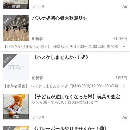
Ad
プリフラ
バスケ🏀初心者大歓迎🔰✨
船橋駅
6月16日
【バスケやりませんか🏐✨】 日時:6/23(火)19:00〜21:00 場所:東船橋の
体育館(最寄駅は東船橋駅) 経験者、未経験者の方大歓迎です🏐 20〜30
千葉
船橋市
船橋駅
スポーツ
バスケ
《バスケしませんか~！🏀》
代メインで男女どちらもいます♩ "みんなで楽しく"がモットー...
船橋駅
6月7日
【参加者募集】 バスケしませんか？🏀 日時:6/23(火)19:00〜20:45 場
所:東船橋の体育館 参加費:500円(初参加の方は無料) 初心者も経験者も
千葉
船橋市
船橋駅
スポーツ
バスケ
【子どもが遊ばなくなった🧸】玩具を査定
混えてエンジョイでやります！👏 和気あいあいとした雰囲気でプレ...
状態が悪くてもOK！最大限買取します
Ad
プリフラ
《バレーボールやりませんか~！🏐》