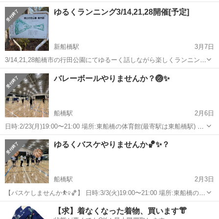
たい方を募集してます！ 【募集要項】 鈍った身体を動かしたい人、 1
千葉
船橋市
新船橋駅
スポーツ
募集要項
ゆるくランニング3/14,21,28開催[予定]
人でランニングするのに飽きた人、 ただ何となく走り出したくなって
しまった人 etc....
新船橋駅
3月7日
3/14,21,28船橋市の行田公園にてゆるーく話しながら楽しくランニング
したい方を募集してます！ 【募集要項】 鈍った身体を動かしたい人、
千葉
船橋市
新船橋駅
スポーツ
募集要項
バレーボールやりませんか？🏐✨
1人でランニングするのに飽きた人、 ただ何となく走り出したくなっ
てしまった人 e...
船橋駅
2月6日
日時:2/23(月)19:00〜21:00 場所:東船橋の体育館(最寄駅は東船橋駅) 経
験者、未経験者の方大歓迎です🏐 (わたしが大の未経験者です🤣) 今の
千葉
船橋市
船橋駅
スポーツ
体育館
ゆるくバスケやりませんか🏀✨？
ところ男女どちらの参加者います♩ 20〜30代がメインかと思いま...
船橋駅
2月3日
【バスケしませんか⛹️‍♀️🏀】 日時:3/3(火)19:00〜21:00 場所:東船橋の体
育館(最寄駅は東船橋駅) 初回参加無料です！ 未経験の方、ゆるくバス
千葉
船橋市
船橋駅
スポーツ
バスケ
【求】着なくなった着物、買います👘
ケやりたい方⛹️‍♀️✨ 昔ちょっとやっててまたやりたいなっ...