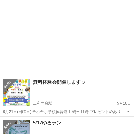
と申します。 下記日程にて練習試合の助っ人のお願いになります。チ
千葉
船橋市
北習志野駅
スポーツ
練習試合
ームをお探しの方、体験という形でもたまたま空いている方でも結構
です。助けていただけないでしょうか ...
無料体験会開催します☺️
二和向台駅
5月18日
6月21日(日曜日) 金杉台小学校体育館 10時〜11時 プレゼント🎁ありま
す😘 ミニゲーム感覚で剣道体験会はじめます😁 お越しいただける方
千葉
船橋市
二和向台駅
スポーツ
無料
5/17ゆるラン
はメッセージまで🥹 お子様に剣道はじめませんか？☺️ ご参加はこちら
まで😘 ...