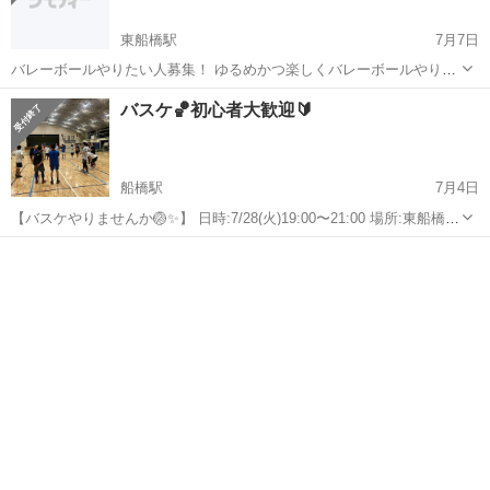
東船橋駅
7月7日
バレーボールやりたい人募集！ ゆるめかつ楽しくバレーボールやりた
い人どうぞ💁‍♂️ 7/13(月)19:00〜20:45頃 場所：東船橋の体育館(東船橋駅
千葉
船橋市
東船橋駅
スポーツ
体育館
バスケ🏀初心者大歓迎🔰
から徒歩10分) 参加費：初回参加無料、以降は500円 未経験者...
船橋駅
7月4日
【バスケやりませんか🏐✨】 日時:7/28(火)19:00〜21:00 場所:東船橋の
体育館(最寄駅は東船橋駅) 経験者、未経験者の方大歓迎です🏐 20〜30
千葉
船橋市
船橋駅
スポーツ
バスケ
代メインで男女どちらもいます♩ "みんなで楽しく"がモットー...