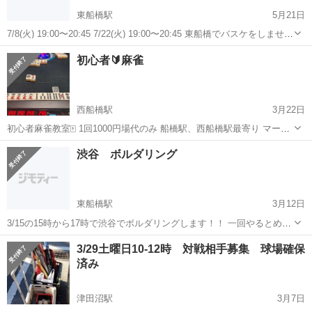
東船橋駅
5月21日
7/8(火) 19:00〜20:45 7/22(火) 19:00〜20:45 東船橋でバスケをしません
か？ 初参加の方は"無料"、2回目からは500円です！ メッセージお待ち
千葉
船橋市
東船橋駅
スポーツ
バスケ
初心者🔰麻雀
しております！
西船橋駅
3月22日
初心者麻雀教室🀄️ 1回1000円場代のみ 船橋駅、西船橋駅最寄り マージ
ャンに興味がある方 マージャンを始めたい、始めたて 役が覚えきらな
千葉
船橋市
西船橋駅
スポーツ
20歳
渋谷 ボルダリング
い、実戦で覚えていきたい 対戦したい 全自動麻雀卓でやりたい 数年
ぶりにまたやりた...
東船橋駅
3月12日
3/15の15時から17時で渋谷でボルダリングします！！ 一回やるとめっ
ちゃハマります💓 初めての方でも大歓迎です！ 興味があるから連絡く
千葉
船橋市
東船橋駅
スポーツ
ボルダリング
3/29土曜日10-12時 対戦相手募集 球場確保
ださい☺️
済み
津田沼駅
3月7日