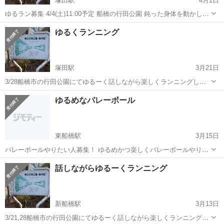
塚田駅
4月1日
ゆるラン募集 4/4(土)11:00予定 船橋の行田公園 鈍った身体を動かした
い人、 1人でランニングするのに飽きた人、 ただ何となく走り出した
千葉
船橋市
塚田駅
スポーツ
ペース
ゆるくランニング
くなってしまった人 etc... 初心者向けのゆるランのため、早いペース
で走...
塚田駅
3月21日
3/28船橋市の行田公園にてゆるーく話しながら楽しくランニングした
い方を募集してます！ 【募集要項】 鈍った身体を動かしたい人でも大
千葉
船橋市
塚田駅
スポーツ
募集要項
ゆるめなバレーボール
丈夫 1人でランニングするのに飽きた人でも大丈夫 ただ何となく走り
出したくなってしまった人...
東船橋駅
3月15日
バレーボールやりたい人募集！ ゆるめかつ楽しくバレーボールやりた
い人おいでやす🙇‍♂️ 3/16(月)19:00〜20:45頃 場所：東船橋の体育館(東船
千葉
船橋市
東船橋駅
スポーツ
体育館
話しながらゆるーくランニング
橋駅から徒歩10分) 参加費：初回参加無料、以降は500円 未経...
新船橋駅
3月13日
3/21,28船橋市の行田公園にてゆるーく話しながら楽しくランニングし