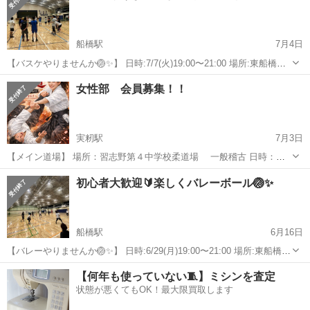
船橋駅
7月4日
【バスケやりませんか🏐✨】 日時:7/7(火)19:00〜21:00 場所:東船橋の
体育館(最寄駅は東船橋駅) 経験者、未経験者の方大歓迎です🏐 20〜30
千葉
船橋市
船橋駅
スポーツ
女性部 会員募集！！
代メインで男女どちらもいます♩ "みんなで楽しく"がモットーで...
実籾駅
7月3日
【メイン道場】 場所：習志野第４中学校柔道場 一般稽古 日時：水
曜日・土曜日 時間：ＰＭ７時〜ＰＭ９時 ＞＞＞＞＞＞＞＞＞＞＞
千葉
船橋市
実籾駅
スポーツ
護身術
初心者大歓迎🔰楽しくバレーボール🏐✨
＞＞＞＞＞＞＞＞＞＞＞＞＞＞＞＞＞＞＞＞＞＞＞＞＞＞＞＞＞＞＞
＞ 【東部...
船橋駅
6月16日
【バレーやりませんか🏐✨】 日時:6/29(月)19:00〜21:00 場所:東船橋の
体育館(最寄駅は東船橋駅) ※30名限定先着順 経験者、未経験者の方大
千葉
船橋市
船橋駅
スポーツ
バレー
【何年も使っていない🧵】ミシンを査定
歓迎です🏐 20〜30代メインで男女どちらもいます♩ "みんな...
状態が悪くてもOK！最大限買取します