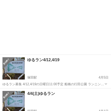
🙅‍♂...
ゆるラン4/12,4/19
塚田駅
4月5日
ゆるラン募集 4/12,4/19の日曜日11:00予定 船橋の行田公園 ランニング
したい人募集してます！ 男女問わず参加OKです！ 基本的には20代
千葉
船橋市
塚田駅
スポーツ
ペース
4/4(土)ゆるラン
~30代で集まってます！ 初心者向けのゆるランのため、早いペースで
走り...