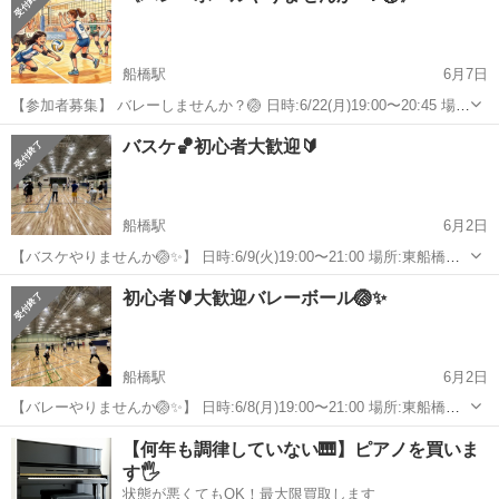
船橋駅
6月7日
【参加者募集】 バレーしませんか？🏐 日時:6/22(月)19:00〜20:45 場
所:東船橋の体育館 参加費:500円(初参加の方は無料) 初心者も経験者も
千葉
船橋市
船橋駅
スポーツ
バレー
バスケ🏀初心者大歓迎🔰
混えてエンジョイでやります！👏 和気あいあいとした雰囲気でプレ...
船橋駅
6月2日
【バスケやりませんか🏐✨】 日時:6/9(火)19:00〜21:00 場所:東船橋の
体育館(最寄駅は東船橋駅) 経験者、未経験者の方大歓迎です🏐 20〜30
千葉
船橋市
船橋駅
スポーツ
バスケ
初心者🔰大歓迎バレーボール🏐✨
代メインで男女どちらもいます♩ "みんなで楽しく"がモットーで...
船橋駅
6月2日
【バレーやりませんか🏐✨】 日時:6/8(月)19:00〜21:00 場所:東船橋の
体育館(最寄駅は東船橋駅) ※30名限定先着順 経験者、未経験者の方大
千葉
船橋市
船橋駅
スポーツ
バレー
【何年も調律していない🎹】ピアノを買いま
歓迎です🏐 20〜30代メインで男女どちらもいます♩ "みんなで...
す🖐️
状態が悪くてもOK！最大限買取します