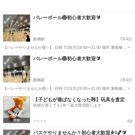
バレーボール🏐初心者大歓迎🔰
船橋駅
7月4日
【バレーやりませんか🏐✨】 日時:7/20(月)19:00〜21:00 場所:東船橋の
体育館(最寄駅は東船橋駅) ※30名限定先着順 経験者、未経験者の方大
千葉
船橋市
船橋駅
スポーツ
バレー
バレーボール🏐初心者大歓迎🔰
歓迎です🏐 20〜30代メインで男女どちらもいます♩ "みんな...
船橋駅
7月4日
【バレーやりませんか🏐✨】 日時:7/13(月)19:00〜21:00 場所:東船橋の
体育館(最寄駅は東船橋駅) ※30名限定先着順 経験者、未経験者の方大
千葉
船橋市
船橋駅
スポーツ
バレー
【子どもが遊ばなくなった🧸】玩具を査定
歓迎です🏐 20〜30代メインで男女どちらもいます♩ "みんな...
状態が悪くてもOK！最大限買取します
Ad
プリフラ
バスケやりませんか？初心者大歓迎⛹️‍♀️🏀🔰