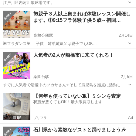
江戸川区内河川敷球場です。
千葉
船橋市
津田沼駅
スポーツ
河川敷
🌺親子３人以上集まれば体験レッスン開催し
ます。①9:15フラ体験子供５歳～初回…
高根公団駅
2月14日
🌺フラダンス🌺 子供 姉弟姉妹又は親子でもOK
皆で楽しく踊りませんか🎶 無料体験レッスン
千葉
船橋市
高根公団駅
スポーツ
ピリアロハ
人気者の2人が船橋市に来てくれる！
３人以上で開催します ①9:15～9:45(10分前に来て着替) 🌼ケイキ
子供５歳～ 家族割🎶親子、...
薬園台駅
2月5日
すでに人気者で活躍中のツカサさん✨そして鹿児島を拠点に活動し、
今後の活躍が期待されてるおだっち✨パワフル&セクシーなZUMBAに
千葉
船橋市
薬園台駅
スポーツ
セクシー
【何年も使っていない🧵】ミシンを査定
なるのは間違いない‼️ 予約フォーム↓ https://forms.gle/178pFTP6e...
状態が悪くてもOK！最大限買取します
Ad
プリフラ
石川県から素敵なゲストと踊りましょう🎶