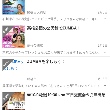
船橋日大前駅
2月5日
石川県在住の元競技エアロビック選手、ノリコさんが船橋に！キレッ
キレで美しい動きのノリコさんに魅了されますよ😍✨ 今回はジョイン
千葉
船橋市
船橋日大前駅
スポーツ
ZUMBA
高根公団の公民館でZUMBA！
トZUMBAだけでなく、サルサ曲を使って動くダンスエクササイズレッ
スンも開催してくれます‼️貴重...
高根公団駅
2月5日
東京の小平からフレッシュなお二人が来てくれます！めったにないチ
ャンスなので、ぜひ一緒に楽しくZUMBAしましょう‼️ 予約フォーム↓
千葉
船橋市
高根公団駅
スポーツ
ZUMBA
ZUMBAを楽しもう！
https://forms.gle/mdx5dMfMVF7EnYcv6 分からない方は...
船橋市
1月16日
兵庫県で活動している大人気の「むぅさん」と3回目のジョイント！パ
ワフルさと柔らかさを兼ね備えた彼のZUMBAに魅了される事間違いな
千葉
船橋市
スポーツ
ZUMBA
👑10/04(金)19:30～❤️ 平日交流会🥂@津田沼
し！ ZUMBAはラテン音楽を中心に色々なリズムに合わせて体を動か
す、脂肪燃焼効果の高い...