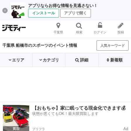
アプリならお得な情報を見逃さない！
インストール
アプリで開く
千葉県
検索
ログイン
投稿
千葉県 船橋市のスポーツのイベント情報
人気キーワード
エリア
カテゴリ
詳細
新着順
【おもちゃ】家に眠ってる現金化できます💰
状態が悪くてもOK！最大限買取します
Ad
プリフラ