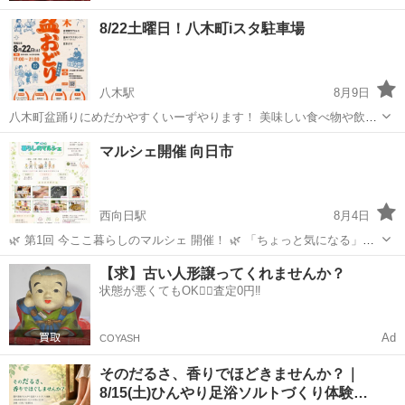
8/22土曜日！八木町iスタ駐車場
八木駅
8月9日
八木町盆踊りにめだかやすくいーずやります！ 美味しい食べ物や飲み
物にスーパーボールなどなど有 夏休み是非遊びに来て下さい
京都
南丹市
八木駅
ワークショップ
めだか
マルシェ開催 向日市
西向日駅
8月4日
🌿 第1回 今ここ暮らしのマルシェ 開催！ 🌿 「ちょっと気になる」
「なんだか楽しそう」 そんな気持ちで、ぜひ遊びに来ませんか？😊 福
京都
向日市
西向日駅
ワークショップ
マルシェ
【求】古い人形譲ってくれませんか？
祉・介護・障害・地域をつなぐ、あたたかなマルシェを開催します。
状態が悪くてもOK🙆‍♀️査定0円‼️
ハンドメイド作品やハンド...
Ad
COYASH
そのだるさ、香りでほどきませんか？｜
8/15(土)ひんやり足浴ソルトづくり体験…