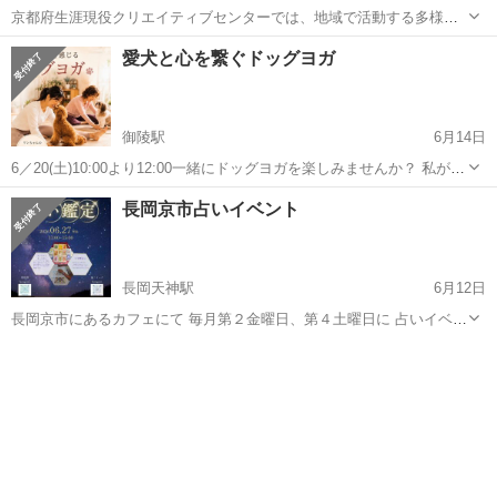
京都府生涯現役クリエイティブセンターでは、地域で活動する多様な
ボランティアの機会をご紹介し、ご自身の経験や関心を活かせる活動
京都
京都市
ワークショップ
会場
愛犬と心を繋ぐドッグヨガ
への参加を後押しする「地域貢献ネットワーク事業」を展開していま
す。 7月の土曜ボランティア塾は...
御陵駅
6月14日
6／20(土)10:00より12:00一緒にドッグヨガを楽しみませんか？ 私が以
前に参加した時の感動をたくさんの方に知っていただきたいと思い、
京都
京都市
御陵駅
ワークショップ
メイン
長岡京市占いイベント
日本ドッグヨーガ普及協会の認定講師、犬井ぬーこ先生に来ていただ
くことになりました...
長岡天神駅
6月12日
長岡京市にあるカフェにて 毎月第２金曜日、第４土曜日に 占いイベン
トを開催してます 【占い種類】 ルノルマンカード占い マヤ暦セッシ
京都
長岡京市
長岡天神駅
ワークショップ
ョン ワンコインおみくじ占い(アストロダイスを使います) 開催場所は
ルノルマンカード
阪急長岡天神駅近く ...