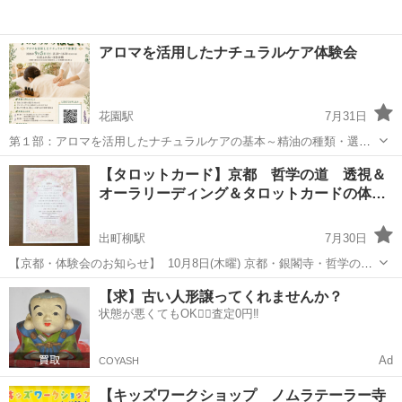
アロマを活用したナチュラルケア体験会
花園駅
7月31日
第１部：アロマを活用したナチュラルケアの基本～精油の種類・選び
方・暮らしへの取り入れ方 第２部：アロマタッチ体験～精油を使った
京都
京都市
花園駅
ワークショップ
体験会
【タロットカード】京都 哲学の道 透視＆
手技を体験（ハンドアロマのみのご参加もOK） 【なんとなく不調…
オーラリーディング＆タロットカードの体…
をそのままにしないで】...
出町柳駅
7月30日
【京都・体験会のお知らせ】 ⁡ 10月8日(木曜) 京都・銀閣寺・哲学の
道 Gallery & Cafe なないろは店内にて 透視＆オーラリーディング
京都
京都市
出町柳駅
ワークショップ
タロットカード
【求】古い人形譲ってくれませんか？
＆タロットカードの体験会が開催されます。 ご参加お待ちしてお...
状態が悪くてもOK🙆‍♀️査定0円‼️
Ad
COYASH
【キッズワークショップ ノムラテーラー寺