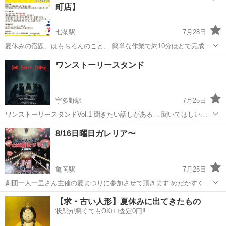
町店】
七条駅
7月28日
夏休みの宿題、はもちろんのこと、 簡単な作業で約10分ほどで完成し
ます お買い物がてら、ぜひお越しください 大人の方の参加も大歓迎で
京都
京都市
七条駅
ワークショップ
夏休みの宿題
ワンストーリースタンド
す 8月9日（日）、11日（火㊗️） 11時から16時 京都市中京区 ノムラテ
ーラーハウ...
宇多野駅
7月25日
ワンストーリースタンドVol.1 聞きたい話しがある… 聞いてほしい話
がある… ご予約お待ちしております！ 2026年8月15日19時～
京都
京都市
宇多野駅
ワークショップ
8/16日曜日ガレリア〜
亀岡駅
7月25日
劇団一人一里さん主催の夏まつりに参加させて頂きます めだかすくい
やすくいーず 他にもくじ引きや10店舗位のお店が並びます。 是非遊び
京都
亀岡市
亀岡駅
ワークショップ
めだか
【求・古い人形】夏休みに出てきたもの
に来て下さい
状態が悪くてもOK🙆‍♀️査定0円‼️