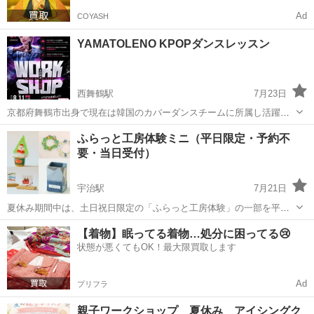
Ad
COYASH
YAMATOLENO KPOPダンスレッスン
西舞鶴駅
7月23日
京都府舞鶴市出身で現在は韓国のカバーダンスチームに所属し活躍す
るYAMATOLENOが舞鶴市で初めてのワークショップを開催します。
京都
舞鶴市
西舞鶴駅
ワークショップ
KPOP
ふらっと工房体験ミニ（平日限定・予約不
不定期のダンスレッスンですが今回は未経験者を対象に参加者を募集
要・当日受付）
します。 小学生から社会人...
宇治駅
7月21日
夏休み期間中は、土日祝日限定の「ふらっと工房体験」の一部を平日
もお楽しみいただけます。 涼しい屋内でオリジナルの作品づくりをし
京都
宇治市
宇治駅
ワークショップ
工房
【着物】眠ってる着物…処分に困ってる😢
ませんか。 【体験メニュー】 ・ミニツリー・プレート・リース（絵付
状態が悪くてもOK！最大限買取します
け） ・牛乳パックで...
Ad
プリフラ
親子ワークショップ 夏休み アイシングク