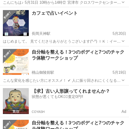
こんにちは♪ 5月31日 10時から14時⏰ 宮津市 クロスワークセンター
MIYAZU 『子どもも大人もたのしい！おいしい！うれしい！』🧡💛 そ
京都
宮津市
宮津駅
ワークショップ
体育館
カフェで占いイベント
の日限定のパンやワークショップもあります😳 みなさんぜひお越しく
ださい🙏...
長岡天神駅
5月20日
はじめまして。 見てくださりありがとうございます(^-^) ＩＫ：イーク
です 長岡京市の阪急長岡天神駅近くのカフェにて毎月第２金曜日と第
京都
長岡京市
長岡天神駅
ワークショップ
イーク
自分軸を整える！3つのボディと7つのチャク
４土曜日に占いイベントを占い師２人で開催してます 開催場所… 第２
ラ体験ワークショップ
金曜日はカフェOp...
桃山御陵前駅
5月19日
こんな変化を感じたい方にオススメ！ ✔ 人に振り回されにくくなる ✔
自分の気持ちがわかるようになる ✔ 心と体がスーッと軽くなる ✔私は
京都
京都市
桃山御陵前駅
ワークショップ
会場
【求】古い人形譲ってくれませんか？
これでいい！と感じられる これは、気（エネルギー）の流れと 関係し
状態が悪くてもOK🙆‍♀️査定0円‼️
ているかもしれま...
Ad
COYASH
自分軸を整える！3つのボディと7つのチャク
ラ体験ワークショップ