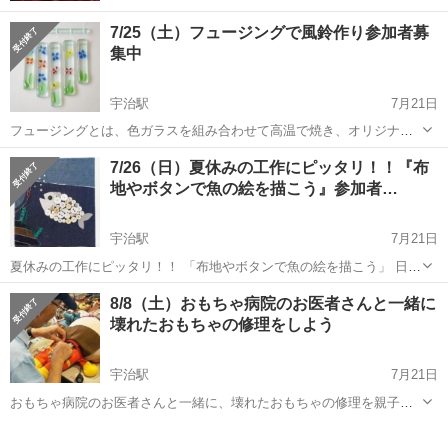
7/25（土）フュージングで風鈴作り参加者募
集中
宇治駅
7月21日
フュージングとは、色ガラスを組み合わせて高温で焼き、オリジナル
の模様を作るガラス工芸です。風鈴に好きな模様をつけて、自分だけ
京都
宇治市
宇治駅
ワークショップ
風鈴
7/26（日）夏休みの工作にピッタリ！！『布
の作品を作りましょう。 風鈴は使わなくなった窓ガラスを利用してい
地やボタンで魚の絵を描こう』参加者…
ます。模様には廃ビンを使います。 ...
宇治駅
7月21日
夏休みの工作にピッタリ！！ 「布地やボタンで魚の絵を描こう」 日
時：7月26日（日）10時～12時 定員：5組（親子） 参加料：500円 ※
京都
宇治市
宇治駅
ワークショップ
参加者募集
8/8（土）おもちゃ病院のお医者さんと一緒に
小学生以上対象 教室に空きがあるため、先着順で受付中（0774-...
壊れたおもちゃの修理をしよう
宇治駅
7月21日
おもちゃ病院のお医者さんと一緒に、壊れたおもちゃの修理を親子で
体験できます。 親子で修理テクニックをマスターしませんか。 日時：
京都
宇治市
宇治駅
ワークショップ
親子
8月8日（土）10時～12時・13時半～15時半 定員：各回10組程度（親