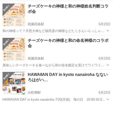
虫が気になる、なんとなくだるい…… そんな夏のお悩みを、天然精油
京都
南丹市
鍼灸大学前駅
ワークショップ
体験会
チーズケーキの神様と和の神様姓名判断コラ
の力でまるごとケアする体験会を開催します！ 難しい知識は一切不
ボ会
要。 ...
祇園四条駅
6月23日
和の神様って？天照大神など猿田彦の神様などたくさんいらっしゃい
ます。 チーズケーキを食べながらお茶しながら名前の画数から姓名判
京都
京都市
祇園四条駅
ワークショップ
神様
チーズケーキの神様と和の命名神様のコラボ
断を行います。 ワイワイ楽しく過ごしませんか？ 14時から16時まで
会
参加費 1500円 申し込...
祇園四条駅
6月23日
美味しいチーズケーキを食べながら和の命名鑑定を受けてワイワイ楽
しく過ごしませんか？ 14時から16時 参加費 1500円 申し込み方法は
京都
京都市
祇園四条駅
ワークショップ
神様
HAWAIIAN DAY in kyoto nanairoha なない
下記より https://x.gd/ZlGLxT
ろはがハ…
出町柳駅
6月22日
HAWAIIAN DAY in kyoto nanairoha 7/20(月祝) 海の日 10:00-16:00
京都ハワイアンカフェALOHADAYSさんがなないろはに♪ お店で人気
京都
京都市
出町柳駅
ワークショップ
ハワイアン
のハワイアンメニューを特別にご...