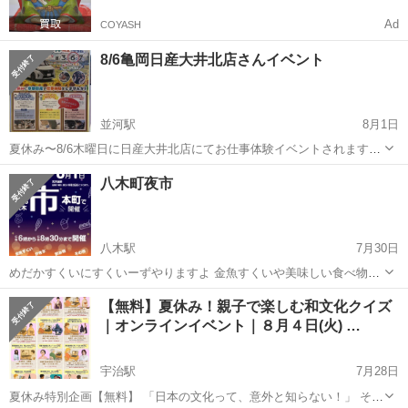
Ad
COYASH
8/6亀岡日産大井北店さんイベント
並河駅
8月1日
夏休み〜8/6木曜日に日産大井北店にてお仕事体験イベントされます！
予約等含めて日産さんにお問い合わせして見て下さい。 又どなたでも
京都
亀岡市
並河駅
ワークショップ
めだか
八木町夜市
入店🉑でめだかすくいやすくいーず出店しますので涼しい場所で是非
遊びに来て下さい
八木駅
7月30日
めだかすくいにすくいーずやりますよ 金魚すくいや美味しい食べ物が
あります！
京都
南丹市
八木駅
ワークショップ
夜市
【無料】夏休み！親子で楽しむ和文化クイズ
｜オンラインイベント｜８月４日(火) …
宇治駅
7月28日
夏休み特別企画【無料】 「日本の文化って、意外と知らない！」 そん