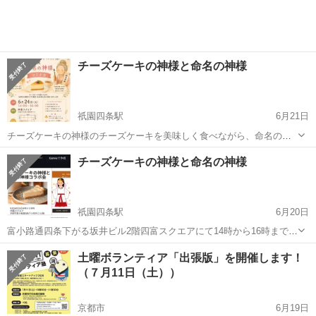
チーズケーキの神様と命名の神様
祇園四条駅
6月21日
チーズケーキの神様のチーズケーキを美味しく食べながら、命名の神
様プチ姓名判断をさせて頂きます。 楽しくワイワイ過ごしませんか？
京都
京都市
祇園四条駅
ワークショップ
神様
チーズケーキの神様と命名の神様
会費は、な、なんと1500円❣️ 美味しいチーズケーキ食べて飲みもの付
き❣️
祇園四条駅
6月20日
富小路通四条下がる坂井ビル2階四富スクエアにて14時から16時まで。
榊さんと明佳利コラボにて美味しいチーズケーキを食べながらご自身
京都
京都市
祇園四条駅
ワークショップ
神様
土曜ボランティア「出張版」を開催します！
の名前の画数から和の神様の行動、心の見守りのメッセージがいただ
（７月11日（土））
けるイベント。 スイーツが好きな...
京都市
6月19日