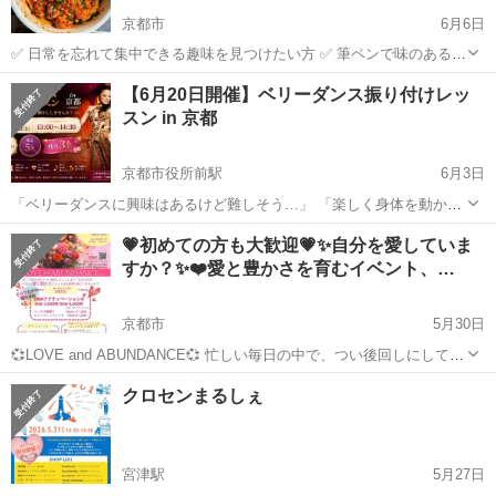
京都市
6月6日
✅ 日常を忘れて集中できる趣味を見つけたい方 ✅ 筆ペンで味のある文
字（己書）を書いてみたい方 ✅ 体に優しくて美味しい「発酵ごはん」
京都
京都市
ワークショップ
塩麹
【6月20日開催】ベリーダンス振り付けレッ
を食べてみたい方 ✅ 初めての方、お一人でのご参加も大歓迎です！
スン in 京都
✨ この講座...
京都市役所前駅
6月3日
「ベリーダンスに興味はあるけど難しそう…」 「楽しく身体を動かし
たい！」 「女性らしいしなやかな動きを身につけたい！」 そんな方に
京都
京都市
京都市役所前駅
ワークショップ
少人数
💗初めての方も大歓迎💗✨自分を愛していま
向けた少人数レッスンを開催します✨ 音楽に合わせて楽しく踊りなが
すか？✨❤️愛と豊かさを育むイベント、…
ら、 姿勢・体幹・柔軟性・...
京都市
5月30日
💞LOVE and ABUNDANCE💞 忙しい毎日の中で、つい後回しにしてし
まう"本当の自分" 誰かのために頑張る前に、 まずはあなた自身の心を
京都
京都市
ワークショップ
エネルギー
クロセンまるしぇ
満たしてあげませんか？ “自分への愛”で心が満たされると、深い癒し
が起こ...
宮津駅
5月27日