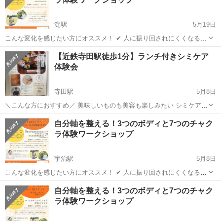
淀駅
5月19日
こんな変化を感じたい方にオススメ！ ✔ 人に振り回されにくくなる ✔
自分の気持ちがわかるようになる ✔ 心と体がスーッと軽くなる ✔私は
京都
京都市
淀駅
ワークショップ
会場
【近鉄寺田駅徒歩1分】ランチ付きシミケア
これでいい！と感じられる これは、気（エネルギー）の流れと 関係し
体験会
ているかもしれま...
寺田駅
5月8日
＼こんな方におすすめ／ 美味しいものも美容も楽しみたい シミケアに
興味があるけど不安 気軽にお試ししたい 友達と一緒に楽しみたい ま
京都
城陽市
寺田駅
ワークショップ
ランチ
自分軸を整える！3つのボディと7つのチャク
やこ飯ランチ デザートドリンク付 1,700円~ シミケア体験 5箇所 1,000
ラ体験ワークショップ
円 P...
宇治駅
5月8日
こんな変化を感じたい方にオススメ！ ✔ 人に振り回されにくくなる ✔
自分の気持ちがわかるようになる ✔ 心と体がスーッと軽くなる ✔私は
京都
宇治市
宇治駅
ワークショップ
会場
自分軸を整える！3つのボディと7つのチャク
これでいい！と感じられる これは、気（エネルギー）の流れと 関係し
ラ体験ワークショップ
ているかもしれませ...