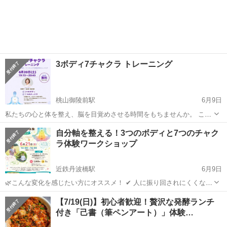
3ボディ7チャクラ トレーニング
桃山御陵前駅
6月9日
私たちの心と体を整え、脳を目覚めさせる時間をもちませんか。 この
トレーニングは、3つのボディと7つのチャクラを目覚めさせ、エネル
京都
京都市
桃山御陵前駅
ワークショップ
会場
自分軸を整える！3つのボディと7つのチャク
ギーの流れを感じ、コントロールする方法を学ぶトレーニングです。
ラ体験ワークショップ
ぜひ！スタジオでご参加くださ...
近鉄丹波橋駅
6月9日
🌿こんな変化を感じたい方にオススメ！ ✔ 人に振り回されにくくなる
✔ 自分の気持ちがわかるようになる ✔ 心と体がスーッと軽くなる ✔
京都
京都市
近鉄丹波橋駅
ワークショップ
会場
【7/19(日)】初心者歓迎！贅沢な発酵ランチ
私はこれでいい！と感じられる これは気（エネルギー）の流れと 関係
付き「己書（筆ペンアート）」体験…
しているかもしれま...