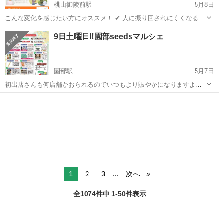
桃山御陵前駅
5月8日
こんな変化を感じたい方にオススメ！ ✔ 人に振り回されにくくなる ✔
自分の気持ちがわかるようになる ✔ 心と体がスーッと軽くなる ✔私は
京都
京都市
桃山御陵前駅
ワークショップ
チャクラ
9日土曜日‼️園部seedsマルシェ
これでいい！と感じられる これは、気（エネルギー）の流れと 関係し
ているかもしれませ...
園部駅
5月7日
初出店さんも何店舗かおられるのでいつもより賑やかになりますよ🥺
お天気良さそうなので是非遊びに来て下さい 駐車場🅿️広いです
京都
南丹市
園部駅
ワークショップ
マルシェ
1
2
3
...
次へ
全1074件中 1-50件表示