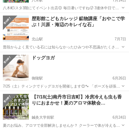
八木駅
7月14日
八木町iスタ3階にてイベント出店😊 毎日暑いですね🥵 3連休中日です
が涼しい屋内で1日お過ごし如何でしょうか？ 外で美味しい食べ物キ
京都
南丹市
八木駅
ワークショップ
めだか
歴彩館こどもカレッジ 鉱物講座「おやこで学
ッチンカーが並び3階では色々な体験やイベント出店者さんが参加され
ぶ！川原・海辺のキレイな石」
ますのできっと楽しい時間を😆...
北山駅
7月7日
普段からよく見ている石には知らなかったひみつや不思議がたくさ
ん！ 京都や近畿地方の川原や海辺で実際に探すことができるキレイな
京都
京都市
北山駅
ワークショップ
会場
ドッグヨガ
石を通して、みんなで一緒に学びましょう。 後半には、質問コーナー
や自由研究のヒントとなるお話も！...
御陵駅
6月26日
7/25（土）ティンクでドッグヨガを開催します😊🐾 「ポーズを頑張る
場所」ではなく、愛犬とゆっくり向き合いながら、呼吸を合わせ
京都
京都市
御陵駅
ワークショップ
水素
【7/18(土)南丹市日吉町】冷房冷えも虫も香
て、“つながっている感覚”を楽しむ時間です✨ 初めての方や、ヨガ未
りにおまかせ！夏のアロマ体験会…
経験の方も大歓迎✨ わんち...
鍼灸大学前駅
6月24日
夏のお悩み、アロマで全部解決しませんか？ クーラーで体が冷える、