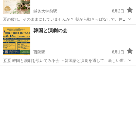
鍼灸大学前駅
8月2日
夏の疲れ、そのままにしていませんか？ 朝から動きっぱなしで、体は
もうくたくた。 農作業やお仕事のあとのセルフケア習慣がほしい。 香
京都
南丹市
鍼灸大学前駅
ワークショップ
会場
韓国と演劇の会
りやアロマクラフトを、実際に体験してみたい。 でも、何からはじめ
ればいいかわからな...
西院駅
8月1日
🇰🇷 韓国と演劇を覗いてみる会 ～韓国語と演劇を通して、新しい世界
に触れてみませんか？～ 韓国ドラマやK-POPは好きだけど、「韓国の
京都
京都市
西院駅
ワークショップ
会場
演劇」は見たことがないという方も多いのではないでしょうか？ この
ワークショッ...