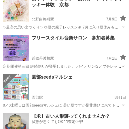
ッキー体験 京都
北野白梅町駅
7月9日
✨最高の思い出づくり✨ 🌻夏の親子レッスン🍧 7月に入り夏休みも近
づいてきましたね🍉 子どもと多くの時間を過ごせる 嬉しさの反面、
京都
京都市
北野白梅町駅
ワークショップ
親子
フリースタイル音楽サロン 参加者募集
このようなお悩みはありませんか？ 🌀毎日何しようし。 🌀外出するに
も暑く...
近鉄丹波橋駅
7月1日
定期開催第三回 継続割りが登場しました。 バイオリンなどプチレッス
ン、体験、演奏、ライブセッション、交流など、ご希望をご連絡くだ
京都
京都市
近鉄丹波橋駅
ワークショップ
参加者募集
園部seedsマルシェ
さい。
園部駅
8月1日
8／8土曜日は園部seedsマルシェに 暑い夏ですが是非遊びに来て下さ
い いつものめだかとすくいーずやります 駐車場🅿️有 飲食有
京都
南丹市
園部駅
ワークショップ
マルシェ
【求】古い人形譲ってくれませんか？
状態が悪くてもOK🙆‍♀️査定0円‼️