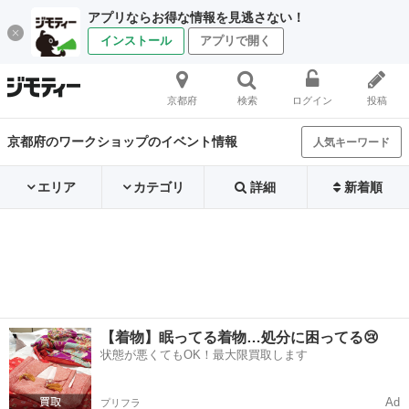
アプリならお得な情報を見逃さない！
インストール
アプリで開く
京都府
検索
ログイン
投稿
京都府のワークショップのイベント情報
人気キーワード
エリア
カテゴリ
詳細
新着順
【着物】眠ってる着物…処分に困ってる😢
状態が悪くてもOK！最大限買取します
Ad
プリフラ