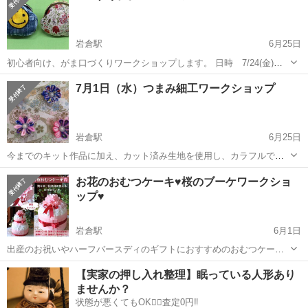
岩倉駅
6月25日
初心者向け、がま口づくりワークショップします。 日時 7/24(金)
13：30～14：30 持ち物 縫い針 縫い糸 待ち針 ハサミ（布、糸切
愛知
岩倉市
岩倉駅
ワークショップ
がま口
7月1日（水）つまみ細工ワークショップ
り用） ボンド（口先が細く金属に使える物） 目打ち（マイナス...
岩倉駅
6月25日
今までのキット作品に加え、カット済み生地を使用し、カラフルでや
や大きめサイズの作品作りを体験していただけるようになりました。
愛知
岩倉市
岩倉駅
ワークショップ
お花のおむつケーキ♥桜のブーケワークショ
皆様のご参加をお待ちしております。 日時 7月1日（水）13：30～
ップ♥
14：30 持ち物...
岩倉駅
6月1日
出産のお祝いやハーフバースディのギフトにおすすめのおむつケーキ♥
お誕生日、七五三のお祝いにもおすすめの折り紙ブーケ♥ こちらのお
愛知
岩倉市
岩倉駅
ワークショップ
オリジナル
【実家の押し入れ整理】眠っている人形あり
むつケーキ・折り紙ブーケレッスンでは、Kaniふぁみりあオリジナル♥
ませんか？
お花の折り紙ブーケ...
状態が悪くてもOK🙆‍♀️査定0円‼️