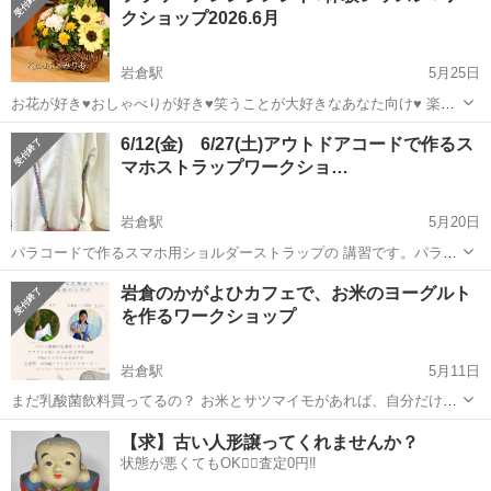
クショップ2026.6月
岩倉駅
5月25日
お花が好き♥おしゃべりが好き♥笑うことが大好きなあなた向け♥ 楽し
いフラワーアレンジメント教室で、お花を習ってみたい♥ 楽しい時間
愛知
岩倉市
岩倉駅
ワークショップ
6/12(金) 6/27(土)アウトドアコードで作るス
を過ごしたい♥という方のために無料体験レッスンをご用意していま
マホストラップワークショ…
す。 無料体験レッ...
岩倉駅
5月20日
パラコードで作るスマホ用ショルダーストラップの 講習です。パラコ
ードの色とロングとショートの長さ、 結び方をお選びいただけます。
愛知
岩倉市
岩倉駅
ワークショップ
岩倉のかがよひカフェで、お米のヨーグルト
かばんの持ち手にも使えます。パラコードで作る防災ブレスレット、
を作るワークショップ
ペット用首輪の講習もできますご...
岩倉駅
5月11日
まだ乳酸菌飲料買ってるの？ お米とサツマイモがあれば、自分だけの
オリジナル乳酸菌作れるのに🤭 飲んだ次の日に快便にもなっちゃう乳
愛知
岩倉市
岩倉駅
ワークショップ
お米
【求】古い人形譲ってくれませんか？
酸菌興味ない？ 6月に、岩倉のコミュニティカフェかがよひで作れち
状態が悪くてもOK🙆‍♀️査定0円‼️
ゃうよ💕🫧 6/26予定...