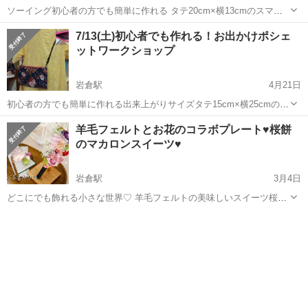
ソーイング初心者の方でも簡単に作れる タテ20cm×横13cmのスマホ
ショルダーを作ります。 ファスナーポケット付きです。早い方は1回
愛知
岩倉市
岩倉駅
ワークショップ
時刻
7/13(土)初心者でも作れる！お出かけポシェ
で完成予定です。 開催日 7/19(金) 開催時刻 13：00～
ットワークショップ
16：...
岩倉駅
4月21日
初心者の方でも簡単に作れる出来上がりサイズタテ15cm×横25cmのポ
シェットを作ります。 内ポケット付きで便利です。 開催日 7/13(土)
愛知
岩倉市
岩倉駅
ワークショップ
時刻
羊毛フェルトとお花のコラボプレート♥桜餅
開催時刻 10：00～13：00 持ち物 裁縫道具（おさ...
のマカロンスイーツ♥
岩倉駅
3月4日
どこにでも飾れる小さな世界♡ 羊毛フェルトの美味しいスイーツ桜餅
のマカロンと三色団子♥お花のアレンジメントは桜の羽子板♥ 世界でひ
愛知
岩倉市
岩倉駅
ワークショップ
羊毛フェルト
とつしかないオリジナル作品を飾って、 季節感をお部屋に取り入れて
お楽しみください...