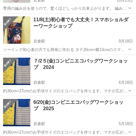
岩倉駅
10月23日
専用の編み台を使うので、驚くほどしっかり出来上がります。 編み台
はお貸しします。編み台の作り方もご指導します。 1/19(月) 1/26(月)
愛知
岩倉市
岩倉駅
ワークショップ
作り方
11/8(土)初心者でも大丈夫！スマホショルダ
13：00～16：00 １回で、片方できます。２回参加で一足完成...
ーワークショップ
岩倉駅
9月18日
ソーイング初心者の方でも簡単に作れる タテ20cm×横13cmのスマホ
ショルダーを作ります。 ファスナーポケット付きです。早い方は1回
愛知
岩倉市
岩倉駅
ワークショップ
時刻
７/2５(金)コンビニエコバッグワークショッ
で完成予定です。 開催日 11/8(土) 開催時刻 13：00～16：00
プ 2024
...
岩倉駅
6月18日
約30cm×27cmのお手頃サイズのエコバッグを作ります。マチが広がる
ので、コンビニのお弁当など いろいろ入れられてとても便利です。 ミ
愛知
岩倉市
岩倉駅
ワークショップ
時刻
6/20(金)コンビニエコバッグワークショッ
シン初心者の方でも、安心してご参加いただけます。 開催日 ７/2５
プ 2025
(金) 開...
岩倉駅
5月18日
約30cm×27cmのお手頃サイズのエコバッグを作ります。マチが広がる