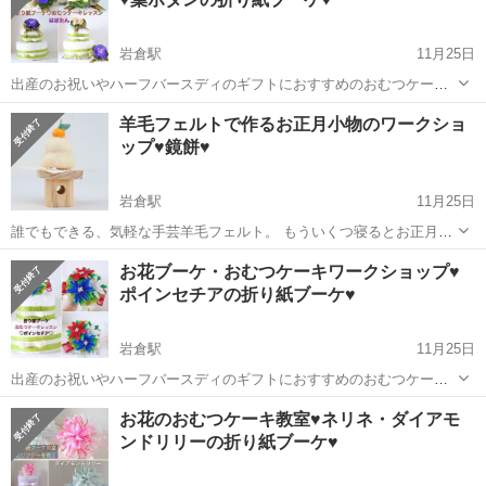
岩倉駅
11月25日
出産のお祝いやハーフバースディのギフトにおすすめのおむつケーキ
葉ボタンのブーケを添えた可愛いおむつケーキです。 おめでたいふん
愛知
岩倉市
岩倉駅
ワークショップ
オリジナル
羊毛フェルトで作るお正月小物のワークショ
わりとした葉ボタンは、黄色と紫の２色をご用意しました。 こちらの
ップ♥鏡餅♥
おむつケーキレッスンは...
岩倉駅
11月25日
誰でもできる、気軽な手芸羊毛フェルト。 もういくつ寝るとお正月～
～♥ お正月の小物♥鏡餅のワークショップのお知らせです。 ニードル
愛知
岩倉市
岩倉駅
ワークショップ
お花ブーケ・おむつケーキワークショップ♥
針を使ってチクチクと羊毛を固めて作る羊毛フェルト。 はじめての方
ポインセチアの折り紙ブーケ♥
にも。分かりやすくお教...
岩倉駅
11月25日
出産のお祝いやハーフバースディのギフトにおすすめのおむつケー
キ。 ポインセチアのブーケを添えた可愛いおむつケーキです。 クリス
愛知
岩倉市
岩倉駅
ワークショップ
オリジナル
お花のおむつケーキ教室♥ネリネ・ダイアモ
マスのプレゼントにもピッタリの作品です。 こちらのおむつケーキレ
ンドリリーの折り紙ブーケ♥
ッスンはKaniふぁみり...