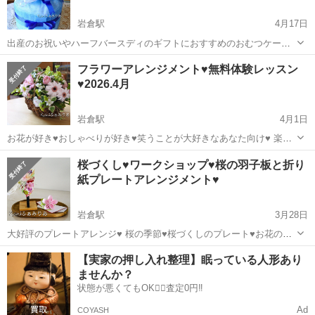
岩倉駅
4月17日
出産のお祝いやハーフバースディのギフトにおすすめのおむつケーキ♥
菖蒲は男の子の出産祝いにおすすめ♥ 女の子のお祝いには、桜のおむ
愛知
岩倉市
岩倉駅
ワークショップ
オリジナル
フラワーアレンジメント♥無料体験レッスン
つケーキもありますよ♥ こちらのおむつケーキレッスンでは、Kaniふ
♥2026.4月
ぁみりあオリ...
岩倉駅
4月1日
お花が好き♥おしゃべりが好き♥笑うことが大好きなあなた向け♥ 楽し
いフラワーアレンジメント教室で、お花を習ってみたい♥ 楽しい時間
愛知
岩倉市
岩倉駅
ワークショップ
桜づくし♥ワークショップ♥桜の羽子板と折り
を過ごしたい♥という方のために無料体験レッスンをご用意していま
紙プレートアレンジメント♥
す。 無料体験レッ...
岩倉駅
3月28日
大好評のプレートアレンジ♥ 桜の季節♥桜づくしのプレート♥お花のア
レンジはちょっと豪華な桜の羽子板♥ 折り紙ももちろん桜を立体と切
愛知
岩倉市
岩倉駅
ワークショップ
羽子板
【実家の押し入れ整理】眠っている人形あり
り紙でつくります♥ どこにでも飾れる小さなプレートの上の世界♡ 季
ませんか？
節感をお部屋...
状態が悪くてもOK🙆‍♀️査定0円‼️
Ad
COYASH