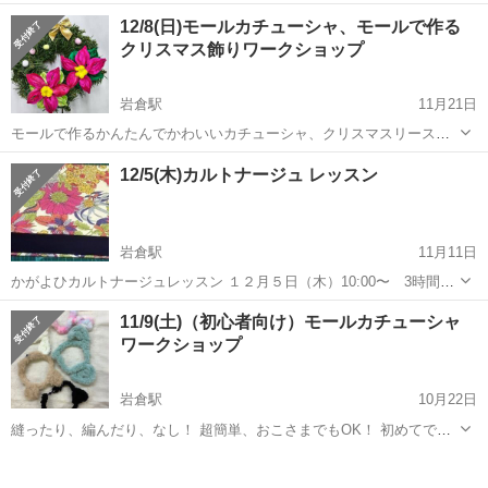
ので、コンビニのお弁当など いろいろ入れられてとても便利です。 ミ
愛知
岩倉市
岩倉駅
ワークショップ
時刻
12/8(日)モールカチューシャ、モールで作る
シン初心者の方でも、安心してご参加いただけます。 開催日
クリスマス飾りワークショップ
6/20(金) 開催時...
岩倉駅
11月21日
モールで作るかんたんでかわいいカチューシャ、クリスマスリースの
作り方講習です。 お好みの色を選んで難しい手順無しでお子様でも簡
愛知
岩倉市
岩倉駅
ワークショップ
12/5(木)カルトナージュ レッスン
単に作ることができます。 日時 12月8日（日） 10：00～12：00
13:00～16...
岩倉駅
11月11日
かがよひカルトナージュレッスン １２月５日（木）10:00〜 3時間程
度の予定です ハガキを入れるのにちょうどいいサイズです 基本の形な
愛知
岩倉市
岩倉駅
ワークショップ
会場
11/9(土)（初心者向け）モールカチューシャ
ので初心者の方も経験者の方も楽しんでいただけると思います 講習
ワークショップ
費 2...
岩倉駅
10月22日
縫ったり、編んだり、なし！ 超簡単、おこさまでもOK！ 初めてでも
すぐにできる！ モールで作るカチューシャー講習！ 11/9(土) 14:00〜
愛知
岩倉市
岩倉駅
ワークショップ
16:00 参加費990￥税込 基本費材料込み