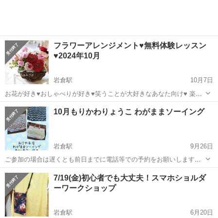
フラワーアレンジメント♥無料体験レッスン
♥2024年10月
岩倉駅
10月7日
お花が好き♥おしゃべりが好き♥笑うことが大好きなあなた向け♥ 楽し
いフラワーアレンジメント教室で、お花を習ってみたい♥ 楽しい時間
愛知
岩倉市
岩倉駅
ワークショップ
10月もりかわりょうこ わがままソーイング
を過ごしたい♥という方のために無料体験レッスンをご用意していま
す。 無料体験レッ...
岩倉駅
9月26日
ご参加の場合は遅くとも前日までに電話等での予約をお願いします。
自由に好きなものを作れるコースです。 ミシン初心者さん、 おうちに
愛知
岩倉市
岩倉駅
ワークショップ
7/19(金)初心者でも大丈夫！スマホショルダ
ミシンがない方、 刺繍ミシンを試してみたい方、 いろいろなアイテム
ーワークショップ
を作りたい...
岩倉駅
6月20日