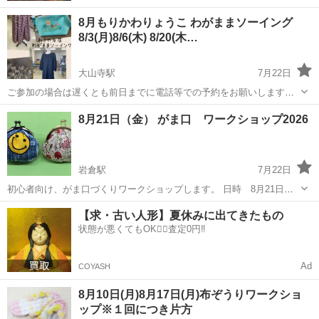
8月もりかわりょうこ わがままソーイング
8/3(月)8/6(木) 8/20(木…
大山寺駅
7月22日
ご参加の場合は遅くとも前日までに電話等での予約をお願いします。
自由に好きなものを作れるコースです。 ミシン初心者さん、 おうちに
愛知
岩倉市
大山寺駅
ワークショップ
8月21日（金） がま口 ワークショップ2026
ミシンがない方、 刺繍ミシンを試してみたい方、 いろいろなアイテム
を作りたい...
岩倉駅
7月22日
初心者向け、がま口づくりワークショップします。 日時 8月21日
（金） 13：00～14：30 持ち物 縫い針 縫い糸 待ち針 ハサミ
愛知
岩倉市
岩倉駅
ワークショップ
がま口
【求・古い人形】夏休みに出てきたもの
（布、糸切り用） ボンド（口先が細く金属に使える物） 目打ち（マイ
状態が悪くてもOK🙆‍♀️査定0円‼️
ナスド...
Ad
COYASH
8月10日(月)8月17日(月)布ぞうりワークショ
ップ※１回につき片方