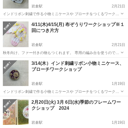
岩倉駅
2月21日
インドリボン刺繍で作る小物ミニケースや ブローチをつくるワークシ
ョップです 開催日時 4/11(木） 10時から12時 講習費1000円＋税 材
愛知
岩倉市
岩倉駅
ワークショップ
インド
4/11(木)4/15(月) 布ぞうりワークショップ※１
料費 700円＋税〜 ご参加の場合は遅くとも前日まで...
回につき片方
岩倉駅
2月21日
秋冬向け、ファー付きの物もつくれます。 専用の編み台を使うので、
驚くほどしっかり出来上がります。 編み台はお貸しします。編み台の
愛知
岩倉市
岩倉駅
ワークショップ
作り方
3/14(木）インド刺繍リボン小物ミニケース、
作り方もご指導します。 4/11(木)4/15(月) 13：00～16：00 ...
ブローチワークショップ
岩倉駅
1月19日
インドリボン刺繍で作る小物ミニケースや ブローチをつくるワークシ
ョップです 開催日時 3/14(木） 10時から12時 講習費1000円＋税 材
愛知
岩倉市
岩倉駅
ワークショップ
2月20日(火) 3月 6日(水)季節のフレームワー
料費 700円＋税〜 ご参加の場合は遅くとも前日まで...
クショップ 2024
岩倉駅
1月19日