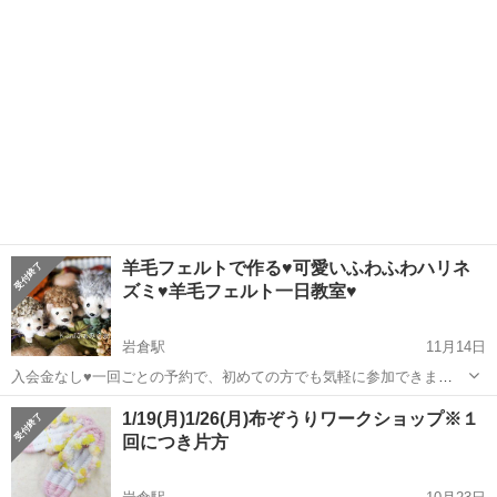
提案していく...
羊毛フェルトで作る♥可愛いふわふわハリネ
ズミ♥羊毛フェルト一日教室♥
岩倉駅
11月14日
入会金なし♥一回ごとの予約で、初めての方でも気軽に参加できま
す。 参加費 レッスン代：120分まで3850円・延長は60分1100円
愛知
岩倉市
岩倉駅
ワークショップ
羊毛フェルト
1/19(月)1/26(月)布ぞうりワークショップ※１
キッズ親子レッスン代は、ペアで4950円 材料費：1匹分
回につき片方
11...