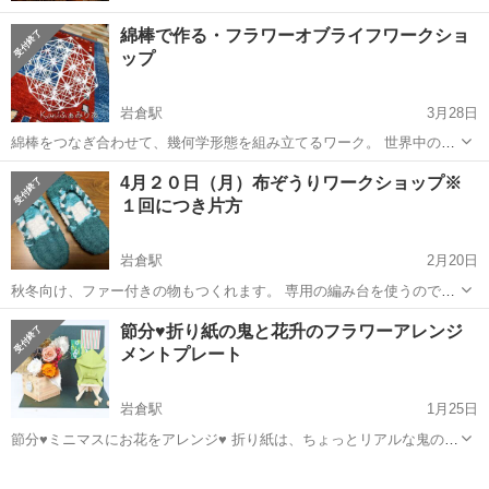
綿棒で作る・フラワーオブライフワークショ
ップ
岩倉駅
3月28日
綿棒をつなぎ合わせて、幾何学形態を組み立てるワーク。 世界中の遺
跡や日本の神社の狛犬の足の下にも見られる不思議で神秘的な図形フ
愛知
岩倉市
岩倉駅
ワークショップ
綿棒
4月２０日（月）布ぞうりワークショップ※
ラワーオブライフ。 綿棒で作られた幾何学形態は、眺めるだけでも、
１回につき片方
右脳と左脳がバランスよく使...
岩倉駅
2月20日
秋冬向け、ファー付きの物もつくれます。 専用の編み台を使うので、
驚くほどしっかり出来上がります。 編み台はお貸しします。編み台の
愛知
岩倉市
岩倉駅
ワークショップ
節分♥折り紙の鬼と花升のフラワーアレンジ
作り方もご指導します。 4月２０日（月） 13：00～16：00 １回で、...
メントプレート
岩倉駅
1月25日
節分♥ミニマスにお花をアレンジ♥ 折り紙は、ちょっとリアルな鬼のお
面です♥ どこにでも飾れる小さなプレートの上の世界♡ 季節感をお部
愛知
岩倉市
岩倉駅
ワークショップ
屋に気軽に取り入れてお楽しみください♥ 一年を通じて飾れる作品を