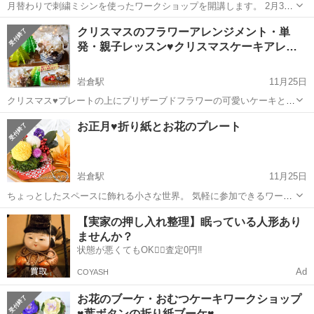
月替わりで刺繍ミシンを使ったワークショップを開講します。 2月3月
開講のラインナップは3種類！ ＊二月 豆まき ＊三月 おひなさま （お
愛知
岩倉市
岩倉駅
ワークショップ
レジ
クリスマスのフラワーアレンジメント・単
名前は変更できますまた、お名前なしバージョンもあります） お好き
発・親子レッスン♥クリスマスケーキアレ
な刺繍を一...
ン…
岩倉駅
11月25日
クリスマス♥プレートの上にプリザーブドフラワーの可愛いケーキとク
リスマスツリーのある風景を飾りませんか？ テーブルの上に、窓辺
愛知
岩倉市
岩倉駅
ワークショップ
お正月♥折り紙とお花のプレート
に、玄関に、どこにでも置ける、飾れるかわいいアレンジメントで
す。 ホワイトクリスマスの小さ...
岩倉駅
11月25日
ちょっとしたスペースに飾れる小さな世界。 気軽に参加できるワーク
ショップで季節感をお部屋に取り入れてお楽しみください。 一年を通
愛知
岩倉市
岩倉駅
ワークショップ
【実家の押し入れ整理】眠っている人形あり
じて飾れる作品を提案しています。プレゼントにもオススメ。 お花は
ませんか？
枯れない生花のプリ...
状態が悪くてもOK🙆‍♀️査定0円‼️
Ad
COYASH
お花のブーケ・おむつケーキワークショップ
♥葉ボタンの折り紙ブーケ♥