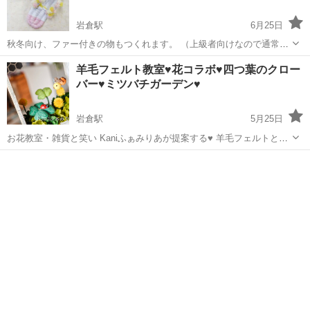
岩倉駅
6月25日
秋冬向け、ファー付きの物もつくれます。 （上級者向けなので通常の
ものを一度作られたお客様に限ります。） 専用の編み台を使うので、
愛知
岩倉市
岩倉駅
ワークショップ
作り方
羊毛フェルト教室♥花コラボ♥四つ葉のクロー
驚くほどしっかり出来上がります。 編み台はお貸しします。編み台の
バー♥ミツバチガーデン♥
作り方もご指導します。...
岩倉駅
5月25日
お花教室・雑貨と笑い Kaniふぁみりあが提案する♥ 羊毛フェルトとお
花のコラボレーション作品です♥ ミツバチがゆらゆら揺れる～～可愛
愛知
岩倉市
岩倉駅
ワークショップ
い四つ葉のクローバーのお庭です。 クローバーとみつばち♥あれ？可
愛いてんとう虫も...