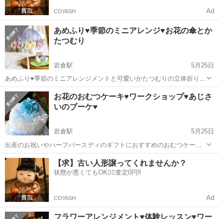
Ad
COYASH
あめふり♥季節のミニアレンジ♥お花の傘とか
たつむり
岩倉駅
5月25日
あめふり♥季節のミニアレンジメントと可愛いかたつむりの立体折り紙
を作って飾りませんか？ どこにでも飾れる小さなプレートの上の世界
愛知
岩倉市
岩倉駅
ワークショップ
羊毛フェルト
お花のおむつケーキ♥ワークショップ♥あじさ
♥季節感をお部屋に気軽に取り入れてお楽しみください♥ 一年を通じて
いのブーケ♥
飾れる作品を毎月提案してい...
岩倉駅
5月25日
出産のお祝いやハーフバースディのギフトにおすすめのおむつケーキ♥
6月生まれの女の子♥男の子♥ベイビーに♡ こちらのおむつケーキレッ
愛知
岩倉市
岩倉駅
ワークショップ
オリジナル
【求】古い人形譲ってくれませんか？
スンは、Kaniふぁみりあオリジナル♥ お花の折り紙ブーケを添える、
状態が悪くてもOK🙆‍♀️査定0円‼️
世界でひと...
Ad
COYASH
フラワーアレンジメント♥体験レッスン♥ワー