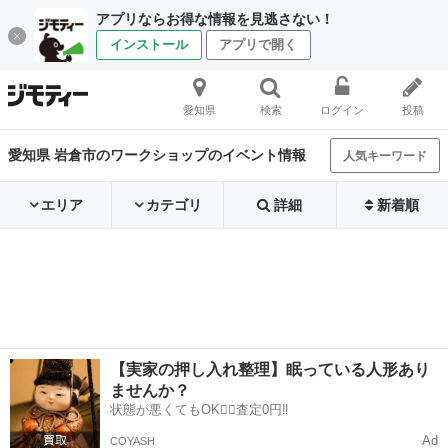
アプリならお得な情報を見逃さない！
インストール
アプリで開く
愛知県
検索
ログイン
投稿
愛知県 岩倉市のワークショップのイベント情報
人気キーワード
エリア
カテゴリ
詳細
新着順
【実家の押し入れ整理】眠っている人形あり
ませんか？
状態が悪くてもOK🙆‍♀️査定0円‼️
Ad
COYASH