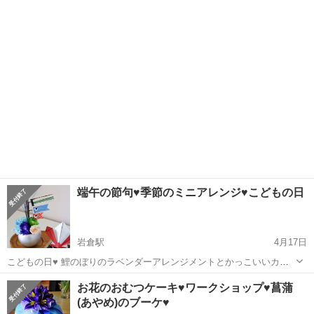
を作ります。 季節感のある手作りブローチを胸元に飾っておしゃれさ
愛知
岩倉市
岩倉駅
ワークショップ
羊毛フェルト
ん♥ バッグやポーチに飾ることもできますよ♥ ワークショップでは、
土台をご用意し...
端午の節句♥季節のミニアレンジ♥こどもの日
岩倉駅
4月17日
こどもの日♥ 鯉のぼりのラベンダーアレンジメントとかっこいいカブ
トの立体折り紙をつくりませんか？ どこにでも飾れる小さなプレート
愛知
岩倉市
岩倉駅
ワークショップ
カブト
お花のおむつケーキ♥ワークショップ♥菖蒲
の上の世界♡ 季節感をお部屋に気軽に取り入れてお楽しみください♥
(あやめ)のブーケ♥
一年を通じて飾...