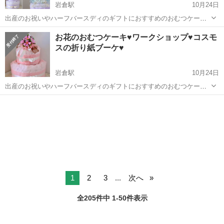
岩倉駅
10月24日
出産のお祝いやハーフバースディのギフトにおすすめのおむつケー
キ。ネリネ・ダイアモンドリリーのブーケを添えた可愛いおむつケー
愛知
岩倉市
岩倉駅
ワークショップ
お花のおむつケーキ♥ワークショップ♥コスモ
キです。鮮やかなピンクのネリネ、花びらの輝く質感を生かしたミン
スの折り紙ブーケ♥
ト系の白のダイアモンドリリーをご用意しま...
岩倉駅
10月24日
出産のお祝いやハーフバースディのギフトにおすすめのおむつケー
キ。秋のコスモスのブーケを添えた可愛いおむつケーキです。かわい
愛知
岩倉市
岩倉駅
ワークショップ
オリジナル
いピンクのコスモスと清楚な白いコスモスをご用意しました。 こちら
のおむつケーキレッスンはKani...
1
2
3
...
次へ
全205件中 1-50件表示