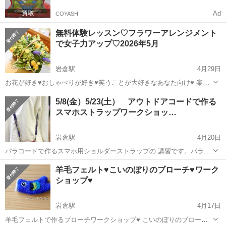
Ad
COYASH
無料体験レッスン♡フラワーアレンジメント
で女子力アップ♡2026年5月
岩倉駅
4月29日
お花が好き♥おしゃべりが好き♥笑うことが大好きなあなた向け♥ 楽し
いフラワーアレンジメント教室で、お花を習ってみたい♥ 楽しい時間
愛知
岩倉市
岩倉駅
ワークショップ
5/8(金）5/23(土） アウトドアコードで作る
を過ごしたい♥という方のために無料体験レッスンをご用意していま
スマホストラップワークショッ…
す。 無料体験レッ...
岩倉駅
4月20日
パラコードで作るスマホ用ショルダーストラップの 講習です。パラコ
ードの色とロングとショートの長さ、 結び方をお選びいただけます。
愛知
岩倉市
岩倉駅
ワークショップ
アウトドア
羊毛フェルト♥こいのぼりのブローチ♥ワーク
かばんの持ち手にも使えます。 パラコードで作る防災ブレスレット、
ショップ♥
ペット用首輪の講習もで...
岩倉駅
4月17日
羊毛フェルトで作るブローチワークショップ♥ こいのぼりのブローチ