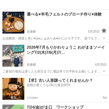
選べる♥羊毛フェルトのブローチ作り♥体験
岩倉駅
5月25日
お花教室・雑貨と笑いKaniふぁみりあ♥かにひろ子です。 誰でもでき
る、気軽な手芸羊毛フェルト、羊毛フェルトのブローチ作りの体験ワ
愛知
岩倉市
岩倉駅
ワークショップ
2026年7月もりかわりょうこ わがままソーイ
ークショップ始めました。 PTA、こども会、学校行事など・・・出張
ング7/2(木)7/6(月)7/…
レッスンもやってます。 ...
岩倉駅
6月25日
ご参加の場合は遅くとも前日までに電話等での予約をお願いします。
ミシン初心者さん、 おうちにミシンがない方、 いろいろなアイテムを
愛知
岩倉市
岩倉駅
ワークショップ
先生
【求】古い人形譲ってくれませんか？
作りたい方、 ご参加をお待ちしています。 リクエストべースでお好き
状態が悪くてもOK🙆‍♀️査定0円‼️
なアイ...
Ad
COYASH
7/24(金)がま口 ワークショップ