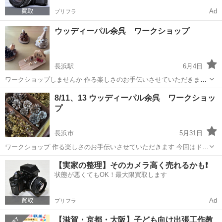
Ad
プリフラ
ウッディーパル余呉 ワークショップ
長浜駅
6月4日
ワークショップしませんか 作る楽しさのお手伝いさせていただきます
今回はドライフラワーや木の実を使ったワークショップ アイデア貯金
滋賀
長浜市
長浜駅
ワークショップ
木の実
8/11、13 ウッディーパル余呉 ワークショッ
箱も 小さなお子様から大人まで楽しめる内容を準備しお待ちしてます
プ
😆 8/11、12、13 9...
長浜市
5月31日
ワークショップ 作る楽しさのお手伝いさせていただきます 今回はドラ
イフラワーや木の実を使ったワークショップ中心 夏休み企画で貯金箱
滋賀
長浜市
ワークショップ
貯金箱
【実家の整理】そのカメラ高く売れるかも❗️
なども作れます😆 小さなお子様から大人まで楽しめる内容を準備しお
状態が悪くてもOK！最大限買取します
待ちしてます😆 10:00〜...
Ad
プリフラ
【滋賀・京都・大阪】子ども向け出張工作教