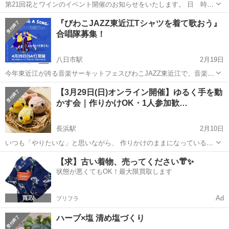
第21回花とワインのイベント開催のお知らせをいたします。 日 時
2026年4月19日（日） 13：00～15：00 ※受付12：45～ 場 所 フ
滋賀
草津市
南草津駅
ワークショップ
『びわこJAZZ東近江Tシャツを着て歌おう』
ローリストなかむら 南草津店 ２階 内 容 ワイン３種の試飲（パ
合唱隊募集！
フラワーアレンジメント
ン...
八日市駅
2月19日
今年東近江が誇る音楽サーキットフェスびわこJAZZ東近江で、音楽で
子供から大人、全国の人達と、地域の皆さんとが繋がりたいと想いか
滋賀
東近江市
八日市駅
ワークショップ
ステージ
【3月29日(日)オンライン開催】ゆるく手を動
ら合唱団企画🎤 青空の下、おっきなステージでみんなで一期一会のス
かす会｜作りかけOK・1人参加歓…
ペシャルメンバーで一曲入魂❗️...
長浜駅
2月10日
いつも「やりたいな」と思いながら、 作りかけのままになっているも
のはありませんか？ ・途中で止まっている手作り ・買ったままのキッ
滋賀
長浜市
長浜駅
ワークショップ
オンライン
【求】古い着物、売ってください👘✨
ト ・整理収納のためのプチDIY そんなものを持ち寄って、 オンライン
状態が悪くてもOK！最大限買取します
でつながりながら、ゆ...
Ad
プリフラ
ハーブ×塩 清め塩づくり