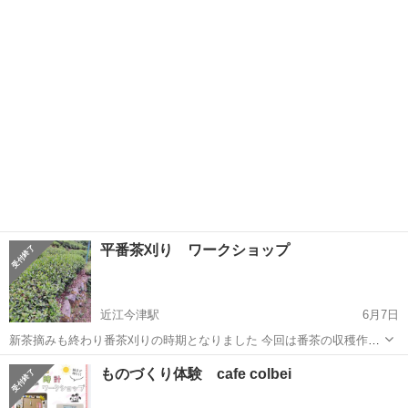
さんがお話を聞いてる間に 夏休みの宿題を完成させませんか🤗 アイデ
滋賀
彦根市
南彦根駅
ワークショップ
ア貯金箱＆お菓子＆ドリンク付き🥤 先着10名様 貯金箱は2個目500
円...
平番茶刈り ワークショップ
近江今津駅
6月7日
新茶摘みも終わり番茶刈りの時期となりました 今回は番茶の収穫作業
です。 茶摘みとはまた違った味わいが楽しめる政所の平番茶を知って
滋賀
東近江市
近江今津駅
ワークショップ
お茶
ものづくり体験 cafe colbei
みませんか。 お茶を味わうのはもちろんのことこんな作業を得てお茶
になるんだというところも知って...