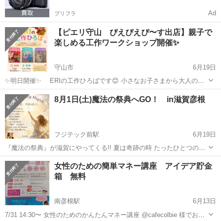
Ad
プリフラ
【ピエリ守山 ぴえぴえぴ〜す出店】親子で
楽しめる工作ワークショップ開催✨
守山市
6月19日
✨明日開催✨ ERIの工作ひろばです😊 小さなお子さまから大人の方
まで楽しんでいただける工作ワークショップをご用意♪ 好きなパーツ
滋賀
守山市
ワークショップ
親子
8月1日(土)魔法の祭典へGO！ in滋賀彦根
を選んで、自分だけのオリジナル作品づくり💕 他にも参加無料の体験
プログラ...
フジテック前駅
6月19日
『魔法の祭典』が滋賀にやってくる!! 夏は奇跡の時 たったひとつの出
会いが人生の流れを変えていく、そんな瞬間を味わってください。 こ
滋賀
彦根市
フジテック前駅
ワークショップ
レイキ
女性のための簡単マネー講座 アイデア貯金
れまで、出会った多くの人が、一瞬で涙されたり、ご自分の内側から
箱 無料
変化を実感されていたりし...
南彦根駅
6月13日
7/31 14:30〜 女性のためのかんたんマネー講座 @cafecolbie 様でお母