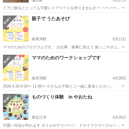
瀬田駅
5月17日
ドアに飾るととっても可愛いドアリースを作りませんか？ ペーパーリ
ースと造花で創るので、時間が経っても、綺麗な形と色を保ちます。
滋賀
大津市
瀬田駅
ワークショップ
ハーバリウム
親子で うたあそび
使いたい材料やリボンなどがあれば持参下さい。 楽しく制作しなが
ら、色々お話ししましょうね。お悩み相...
南草津駅
5月11日
ママのためのプログラムです。 お仕事、家事に加えて 抱っこやオムツ
替えなどで 身体に負担かかってませんか？ そんなママの身体を リフ
滋賀
草津市
南草津駅
ワークショップ
ママ
ママのためのワークショップです
レッシュする時間です
南草津駅
4月28日
2026.4.28 9:30〜 11:00〜 小さなお子様とご一緒に参加ください。
滋賀
草津市
南草津駅
ワークショップ
ママ
ものづくり体験 in やおたね
東近江市
4月26日
可愛い作品が作れます タイルやデコパーツ、ドライフラワーグルーガ