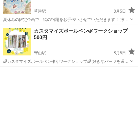
草津駅
8月5日
夏休みの限定企画で、絵の宿題をお手伝いさせていただきます！ 涼し
げな海の世界を一緒に描きませんか✧︎*。 対象: 小学生（ご兄弟での参
滋賀
草津市
草津駅
ワークショップ
子ども
カスタマイズボールペン🌿ワークショップ
加も大歓迎です） 保護者の方も同席できます！ 料金: 無料 日程: ご
500円
希...
守山駅
8月5日
🌈カスタマイズボールペン作りワークショップ🌈 好きなパーツを選ん
で、自分だけのオリジナルボールペンを作ってみませんか？☺️ キラキ
滋賀
守山市
守山駅
ワークショップ
思い出
ラパーツやかわいい素材の中からお気に入りを選んで、世界にひとつ
だけのボールペン作りを楽しめ...