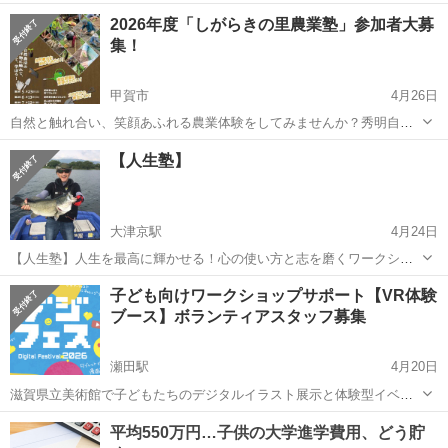
ンでつけます😁 500〜1000円 〜お問い合わせ〜 05071225330
滋賀
東近江市
ワークショップ
デコパーツ
2026年度「しがらきの里農業塾」参加者大募
mail:colorful.lemon2020@gmail.com
集！
甲賀市
4月26日
自然と触れ合い、笑顔あふれる農業体験をしてみませんか？秀明自然
農法の畑で、土の香りを感じながら、採れたて野菜の感動を味わいま
滋賀
甲賀市
ワークショップ
【人生塾】
しょう！「家庭菜園をもっと楽しみたい！」「自然農法にチャレンジ
したい！」そんなあなたにぴったりなイベ...
大津京駅
4月24日
【人生塾】人生を最高に輝かせる！心の使い方と志を磨くワークショ
ップ（参加無料） 投稿本文案 「今の自分に、もっとできることがある
滋賀
大津市
大津京駅
ワークショップ
使い方
子ども向けワークショップサポート【VR体験
はずだ」 「誰かの役に立ちたいけれど、どう動けばいいか分からな
ブース】ボランティアスタッフ募集
い」 そんな想いを胸に秘めた「現代...
瀬田駅
4月20日
滋賀県立美術館で子どもたちのデジタルイラスト展示と体験型イベン
トを開催。イラスト・映像作品などの展示と、デジタルイラスト・AI
滋賀
大津市
瀬田駅
ワークショップ
子ども
動画・VR体験などができるデジタル教育イベントの設営スタッフを募