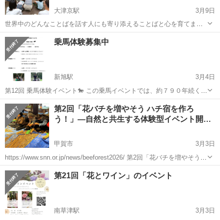
大津京駅
3月9日
世界中のどんなことばを話す人にも寄り添えることばと心を育てませ
んか？ 勉強ではなく、赤ちゃんがそうであるように、人と多言語の環
滋賀
大津市
大津京駅
ワークショップ
乗馬体験募集中
境で自然に。
新旭駅
3月4日
第12回 乗馬体験イベント🐎 この乗馬イベントでは、約７９０年続く
湖西最大の馬祭り、大荒比古神社 七川祭りで流鏑馬が走るコース での
滋賀
高島市
新旭駅
ワークショップ
青年
第2回「花バチを増やそう ハチ宿を作ろ
乗馬体験ができます🐎 伝統文化を繋いできたお祭り、お祭り以外でこ
う！」—自然と共生する体験型イベント開
のように神社内での乗馬で...
催！
甲賀市
3月3日
https://www.snn.or.jp/news/beeforest2026/ 第2回「花バチを増やそう
ハチ宿を作ろう！」—自然と共生する体験型イベント開催！ お知らせ
滋賀
甲賀市
ワークショップ
農園
第21回「花とワイン」のイベント
しがらきの里 2026.02.16 ...
南草津駅
3月3日