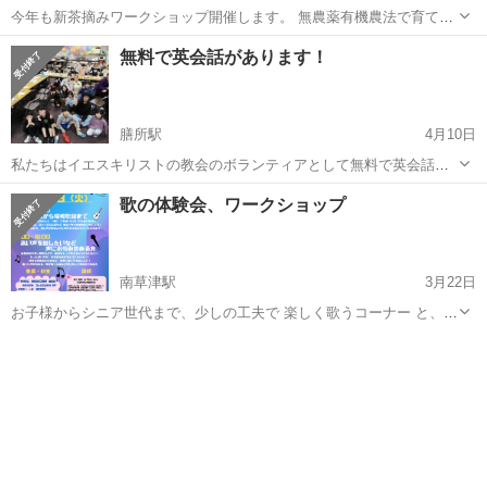
今年も新茶摘みワークショップ開催します。 無農薬有機農法で育てた
まんどころ茶の手摘み収穫やります。 これを機に幻の銘茶を味わって
滋賀
東近江市
西藤原駅
ワークショップ
無農薬
無料で英会話があります！
みませんか。 日時:5/16(土)、5/17(日)、5/23(土)、5/24(日) 8時~16...
膳所駅
4月10日
私たちはイエスキリストの教会のボランティアとして無料で英会話を
教えます！毎週水曜と金曜日に7時から8時までです！
滋賀
大津市
膳所駅
ワークショップ
無料
歌の体験会、ワークショップ
南草津駅
3月22日
お子様からシニア世代まで、少しの工夫で 楽しく歌うコーナー と、声
にお悩みのある方への発声を中心としたコーナーを作りました。 お気
滋賀
大津市
南草津駅
ワークショップ
体験会
軽に立ち寄ってみてください☺️ 3月28日には、体験会に先立って 能登
川で発表会を...