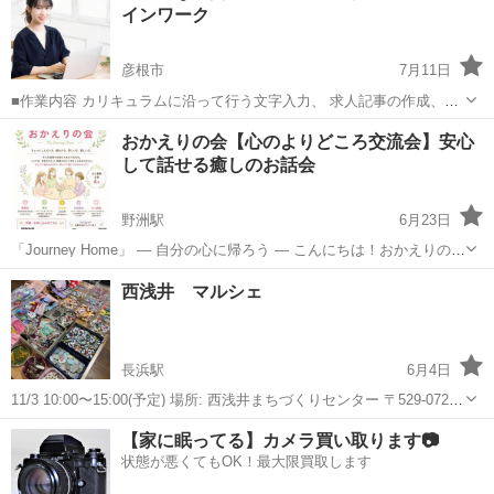
インワーク
彦根市
7月11日
■作業内容 カリキュラムに沿って行う文字入力、 求人記事の作成、お
問い合わせ対応、 SNS運営などを担当していただきます。 ・未経験の
滋賀
彦根市
ワークショップ
オンライン
おかえりの会【心のよりどころ交流会】安心
方でも安心して始められます ・作業量に応じて報 酬アップが見込めま
して話せる癒しのお話会
す ...
野洲駅
6月23日
「Journey Home」 — 自分の心に帰ろう — こんにちは！おかえりの会
の主催をしております、岩本と申します。 この会は、「安心して人と
滋賀
野洲市
野洲駅
ワークショップ
Instagram
西浅井 マルシェ
つながれる場所をつくりたい」という思いから立ち上げた交流の場で
す＾＾ その...
長浜駅
6月4日
11/3 10:00〜15:00(予定) 場所: 西浅井まちづくりセンター 〒529-0721
滋賀県長浜市西浅井町大浦２５９０ マルシェ出店します ご予約お待ち
滋賀
長浜市
長浜駅
ワークショップ
マルシェ
【家に眠ってる】カメラ買い取ります📷
してます 事前予約制 05071225330 mail:...
状態が悪くてもOK！最大限買取します