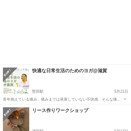
したい！」そんなあなたにぴったりなイベ...
快適な日常生活のためのヨガ@滋賀
堅田駅
5月21日
長年抱えている痛み、痛みまでは発展していない不快感、そんな痛み
や不快感と一生付き合っていかなければならない、と思っている滋賀
滋賀
守山市
堅田駅
ワークショップ
頭蓋骨
リース作りワークショップ
の皆さんにヨガという解決法を授ける4時間。今回の標的は上半身の上
部、つまり、背骨上部と繋がる肩甲骨か...