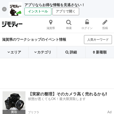
アプリならお得な情報を見逃さない！
インストール
アプリで開く
滋賀県
検索
ログイン
投稿
滋賀県のワークショップのイベント情報
人気キーワード
エリア
カテゴリ
詳細
新着順
【実家の整理】そのカメラ高く売れるかも❗️
状態が悪くてもOK！最大限買取します
Ad
プリフラ