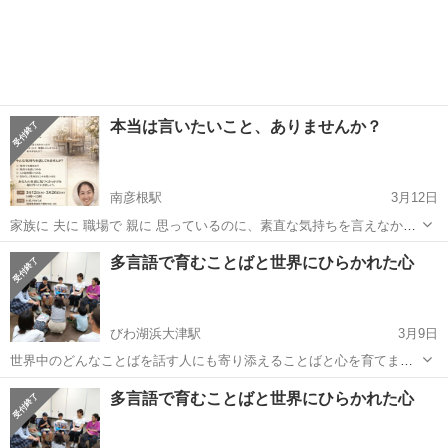
本当は言いたいこと、ありませんか？
南彦根駅
3月12日
家族に 夫に 職場で 親に 思っているのに、素直な気持ちを言えなかっ
たり、飲み込んでしまったり、我慢してしまったりすること、ありま
滋賀
彦根市
南彦根駅
ワークショップ
多言語で育むことばと世界にひらかれた心
せんか？ そんな自分でも気づかなかった気持ちを話してみませんか？
🌸あなたの本音に気づく...
びわ湖浜大津駅
3月9日
世界中のどんなことばを話す人にも寄り添えることばと心を育てませ
んか？ 勉強ではなく、赤ちゃんがそうであるように、人と多言語の環
滋賀
大津市
びわ湖浜大津駅
ワークショップ
多言語で育むことばと世界にひらかれた心
境で、自然に。