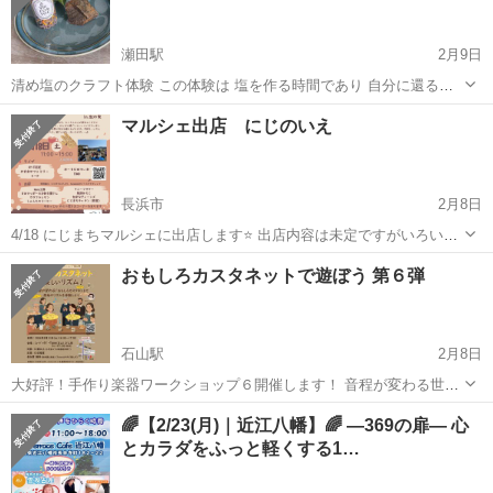
瀬田駅
2月9日
清め塩のクラフト体験 この体験は 塩を作る時間であり 自分に還るた
めの小さな儀式です 岩塩に触れ ハーブを選び 静かに混ぜるその所作
滋賀
大津市
瀬田駅
ワークショップ
クラフト
マルシェ出店 にじのいえ
ひとつひとつが 思考を手放し 感覚を今ここへ戻してくれます 清め塩
は 何かを強く変えるための...
長浜市
2月8日
4/18 にじまちマルシェに出店します⭐️ 出店内容は未定ですがいろいろ
持っていきます♪ ハンドケアも ◉住所 虹の家(長浜市野田町310) 〜お問
滋賀
長浜市
ワークショップ
マクラメ
おもしろカスタネットで遊ぼう 第６弾
い合わせ〜 05071225330 mail:colorful.lemo...
石山駅
2月8日
大好評！手作り楽器ワークショップ６開催します！ 音程が変わる世界
初のカスタネットで、リズム遊びを楽しみませんか？ お子さんでもお
滋賀
大津市
石山駅
ワークショップ
パーカッション
🌈【2/23(月)｜近江八幡】🌈 ―369の扉― 心
年寄りでも、楽器経験があってもなくても楽しめる、これまでにない
とカラダをふっと軽くする1…
体験を提供します。...