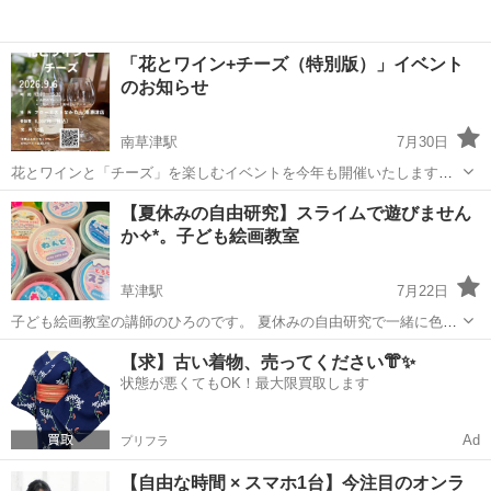
「花とワイン+チーズ（特別版）」イベント
のお知らせ
南草津駅
7月30日
花とワインと「チーズ」を楽しむイベントを今年も開催いたします。
日 時 9月6日（日） 13：00～15：30 ※受付12:45～ 場 所 フ
滋賀
草津市
南草津駅
ワークショップ
【夏休みの自由研究】スライムで遊びません
ローリストなかむら 南草津店 ２階 内 容 フラワーアレンジメ...
か✧︎*。子ども絵画教室
フラワーアレンジメント
草津駅
7月22日
子ども絵画教室の講師のひろのです。 夏休みの自由研究で一緒に色々
な面白いスライムを触ってみたり、作ったりして楽しみませんか？小
滋賀
草津市
草津駅
ワークショップ
スライム
【求】古い着物、売ってください👘✨
学生のお子様が対象です。料金はお一人500円で考えております。詳細
状態が悪くてもOK！最大限買取します
はお気軽にお問い合わせくださいませ！
Ad
プリフラ
【自由な時間 × スマホ1台】今注目のオンラ