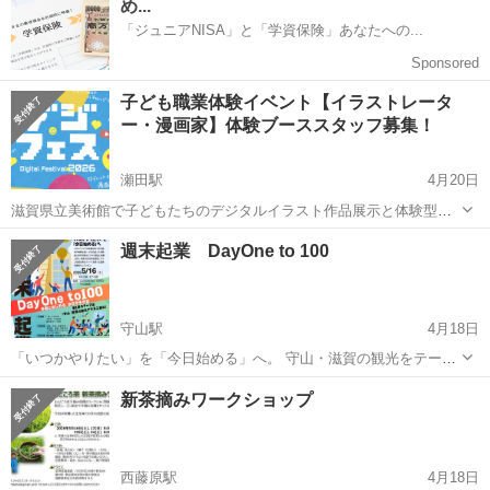
集します！ 【活動内容】 ...
子ども職業体験イベント【イラストレータ
ー・漫画家】体験ブーススタッフ募集！
瀬田駅
4月20日
滋賀県立美術館で子どもたちのデジタルイラスト作品展示と体験型イ
ベントを開催。職業体験イベント「イラストレーター体験」「漫画家
滋賀
大津市
瀬田駅
ワークショップ
漫画家
週末起業 DayOne to 100
体験」のブース補助スタッフを募集します！ 【活動内容】 受付・展示
会場の設営・各種体験イベン...
守山駅
4月18日
「いつかやりたい」を「今日始める」へ。 守山・滋賀の観光をテーマ
に、1日でビジネスづくりに挑戦する体験イベントです。 本企画は、
滋賀
守山市
守山駅
ワークショップ
ビジネス
新茶摘みワークショップ
任意団体「Generation Moriyama（GeneMori）」が主催し、守山市観
光物産...
西藤原駅
4月18日