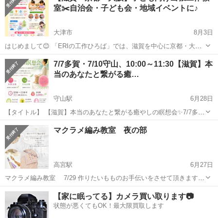
室✂️自治会・子ども会・地域イベントに♪
大津市
8月3日
はじめまして😊 「ERIの工作ひろば」では、滋賀を中心に京都・大阪
などへ出張し、子ども向けの工作教室を開催しています✂️✨ 🌿自治
滋賀
大津市
ワークショップ
子ども
7/7多賀・7/10守山、10:00～11:30【滋賀】本
会・子ども会 🌿地域イベント 🌿親子イベント 🌿学童・施設のイベン
当のあなたと繋がる癒…
ト などにお...
守山駅
6月28日
【タイトル】 【滋賀】本当のあなたと繋がる癒やしの瞑想会✨7/7多
賀・7/10守山（手ぶらでOK・初心者歓迎） 【本文】 ご覧いただきあ
滋賀
守山市
守山駅
ワークショップ
会場
マクラメ編み教室 夜の部
りがとうございます。 心と体を深く癒やし、自分自身と繋がるための
【瞑想会】を滋賀県内の2...
高宮駅
6月27日
マクラメ編み教室 7/29 作りたいもものお手伝いをさせて頂きます♪
時間: 18:00〜20:00 場所:cafe colbei 滋賀県彦根市高宮町 体験料2500
滋賀
彦根市
高宮駅
ワークショップ
マクラメ
【家に眠ってる】カメラ買い取ります📷
円プラス材料費 ➕ワンドリンク400円〜 事前...
状態が悪くてもOK！最大限買取します