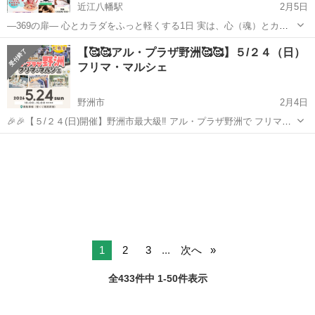
近江八幡駅
2月5日
―369の扉― 心とカラダをふっと軽くする1日 実は、心（魂）とカラ
ダはつながっているから 先に心を軽くしてからカラダを整えると、 ✔
滋賀
近江八幡市
近江八幡駅
ワークショップ
霊視
【🥰🥰アル・プラザ野洲🥰🥰】５/２４（日）
気づきが早い ✔ 変化が深い ✔ 整った感覚が長く続く✨ だから 🔮 霊視
フリマ・マルシェ
占い × ...
野洲市
2月4日
🎉🎉【５/２４(日)開催】野洲市最大級‼ アル・プラザ野洲で フリマ・
マルシェ・キッチンカー大集合🎉🎉 ＼ 野洲市で話題の屋外イベント！
滋賀
野洲市
ワークショップ
マルシェ
／ アル・プラザ野洲 南駐車場にて フリマ・マルシェ・キッチンカー
が集う...
1
2
3
...
次へ
全433件中 1-50件表示