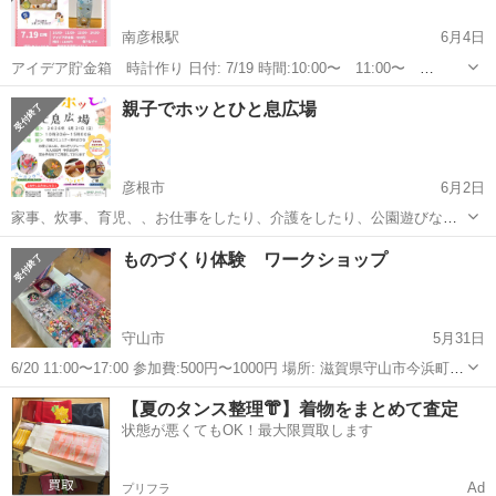
南彦根駅
6月4日
アイデア貯金箱 時計作り 日付: 7/19 時間:10:00〜 11:00〜
13:00〜 14:00〜 場所:カフェ コルビー 彦根市高宮町2837-3 体験料
滋賀
彦根市
南彦根駅
ワークショップ
マクラメ
親子でホッとひと息広場
900円 1100円 夏休みご褒美付き 事前予約制 0...
彦根市
6月2日
家事、炊事、育児、、お仕事をしたり、介護をしたり、公園遊びなど
外遊び、あちらこちら子供さんと遊びまわったり、、、、 毎日忙し
滋賀
彦根市
ワークショップ
親子
ものづくり体験 ワークショップ
い、、ちょっと手を止めてホッと一息ついてみませんか？ 子連れでホ
ッと一息つける、、イベントを開催...
守山市
5月31日
6/20 11:00〜17:00 参加費:500円〜1000円 場所: 滋賀県守山市今浜町
2620-5 ピエリ守山 お問い合わせ 05071225330 https://tol-
滋賀
守山市
ワークショップ
プラザ
【夏のタンス整理👘】着物をまとめて査定
app.jp/s/eq8e921m0...
状態が悪くてもOK！最大限買取します
Ad
プリフラ