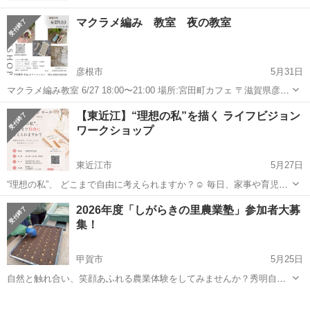
マクラメ編み 教室 夜の教室
彦根市
5月31日
マクラメ編み教室 6/27 18:00〜21:00 場所:宮田町カフェ 〒滋賀県彦根
市宮田町702 体験料1500円〜(作る物によってお値段かわります) 事前
滋賀
彦根市
ワークショップ
マクラメ
【東近江】“理想の私”を描く ライフビジョン
予約制 05071225330 mail:colorful...
ワークショップ
東近江市
5月27日
“理想の私”、 どこまで自由に考えられますか？☺️ 毎日、家事や育児、
仕事に追われていると、 自分のことを後回しにしてしまいがち。 この
滋賀
東近江市
ワークショップ
少人数
2026年度「しがらきの里農業塾」参加者大募
ワークショップでは、 “理想の私”や 「本当はどうしたい？」 をゆ...
集！
甲賀市
5月25日
自然と触れ合い、笑顔あふれる農業体験をしてみませんか？秀明自然
農法の畑で、土の香りを感じながら、採れたて野菜の感動を味わいま
滋賀
甲賀市
ワークショップ
生き物
しょう！「家庭菜園をもっと楽しみたい！」「自然農法にチャレンジ