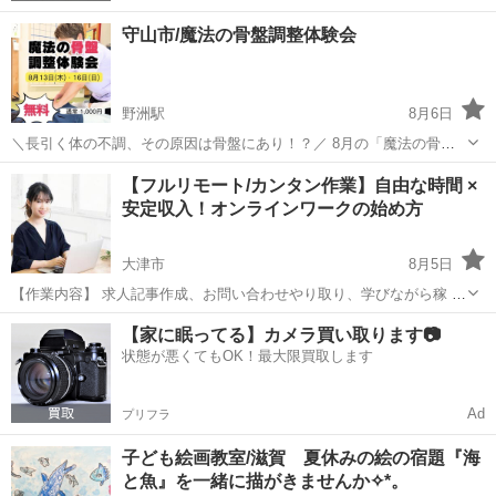
守山市/魔法の骨盤調整体験会
野洲駅
8月6日
＼長引く体の不調、その原因は骨盤にあり！？／ 8月の「魔法の骨盤
矯正体験会」in守山市のお知らせです✨ 骨盤が開いている、歪んでい
滋賀
守山市
野洲駅
ワークショップ
体験会
【フルリモート/カンタン作業】自由な時間 ×
ると感じたことはありませんか？ ＊骨盤、骨盤ってよく言うけどそん
安定収入！オンラインワークの始め方
なに大事なの？ ＊骨盤が歪...
大津市
8月5日
【作業内容】 求人記事作成、お問い合わせやり取り、学びながら稼 い
でいただきます。 【活動時間】 ご自身の出来る時間帯で大丈夫です。
滋賀
大津市
ワークショップ
オンライン
【家に眠ってる】カメラ買い取ります📷
1日1時間〜OK ※長期的にお付き合いできる方で、業 務 連...
状態が悪くてもOK！最大限買取します
Ad
プリフラ
子ども絵画教室/滋賀 夏休みの絵の宿題『海
と魚』を一緒に描がきませんか✧︎*。