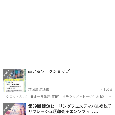
様と相性のいい占い…
愛知
岡崎市
岡崎駅
ワークショップ
ブース
占い＆ワークショップ
茨城県 筑西市
7月30日
【タロット占い】 ◆オーラ鑑定(
霊視
)＋オラクルメッセージ付き 5000
縁…
茨城
筑西市
その他
算命学
第39回 開運ヒーリングフェスティバル＠逗子
リフレッシュ瞑想会＋エンソフィッ…