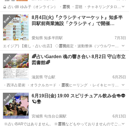
🔮 占い師 ゆみ子（オンライン） ・
霊視
・霊聴 ・チャネリングタロッ
ト …
静岡
静岡市
焼津駅
フリーマーケット
オンライン
8月4日(火)『クラシティマーケット』知多半
田駅前商業施設「クラシティ」で開催…
愛知県 知多半田駅
7月3日
エイジア) 【癒し・占い出店】 ◇
霊視
鑑定・波動整体（ソウルワーカ
ー榊原己佳…
愛知
半田市
知多半田駅
地域/お祭り
商業施設
🌈占いGarden 魂の響き合い 8月2日 守山市立
図書館🌈
滋賀県 守山駅
6月25日
・西洋占星術 ・オラクルカード ・
霊視
ヒーリング ・レイキヒーリン
グ ・…
滋賀
守山市
守山駅
その他
マルシェ
6月19日(金) 19:00 スピリチュアル飲み会🍻👽
🪐🌍
宮城県 勾当台公園駅
6月13日
️ ※占いBARではありません。 ※
霊視
などもやっておりませんのでご了