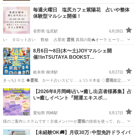
毎週火曜日 塩尻カフェ紫陽花 占いや整体
体験型マルシェ開催！
長野県 塩尻駅
6月28日
い タロット占い 数秘 占星術
霊視
真我の龍🐲オーラ ヒーリン
グ 整体…
長野
塩尻市
塩尻駅
ワークショップ
お茶
8月6日〜8日(木〜土)JOYマルシェ開
催!!inTSUTAYA BOOKST…
岐阜県 柳津駅
6月27日
きっち) ※土 ◆
霊視
、カード占いスピリ… ェリ) ※木金 ◇
霊視
鑑定,波
動調整(ソ…
岐阜
岐阜市
柳津駅
ワークショップ
マルシェ
【2026年8月岡崎/占い•癒し出店者様募集】占
い•癒しイベント『開運エキスポ…
愛知県 岡崎駅
6月17日
様のご案内システムです！主催メンバーが
霊視
の技術を使って、お客
様と相性のいい占い…
愛知
岡崎市
岡崎駅
ワークショップ
ブース
【未経験OK🚚】月収30万↑中型免許ドライバ