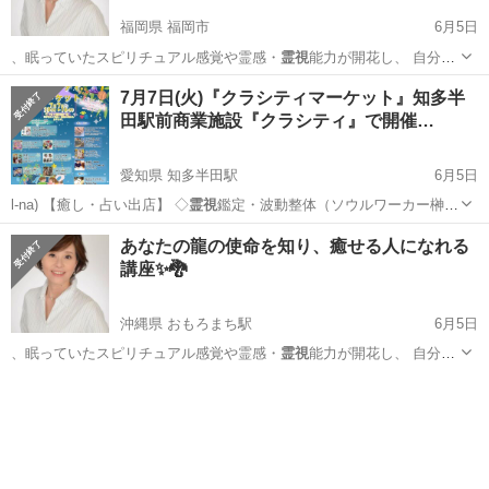
福岡県 福岡市
6月5日
、眠っていたスピリチュアル感覚や霊感・
霊視
能力が開花し、 自分の
使命に気付くこ…
福岡
福岡市
セミナー
会場
7月7日(火)『クラシティマーケット』知多半
田駅前商業施設『クラシティ』で開催…
愛知県 知多半田駅
6月5日
l-na) 【癒し・占い出店】 ◇
霊視
鑑定・波動整体（ソウルワーカー榊原
己佳…
愛知
半田市
知多半田駅
ワークショップ
商業施設
あなたの龍の使命を知り、癒せる人になれる
講座✨🐉
沖縄県 おもろまち駅
6月5日
、眠っていたスピリチュアル感覚や霊感・
霊視
能力が開花し、 自分の
使命に気付くこ…
沖縄
那覇市
おもろまち駅
その他
会場