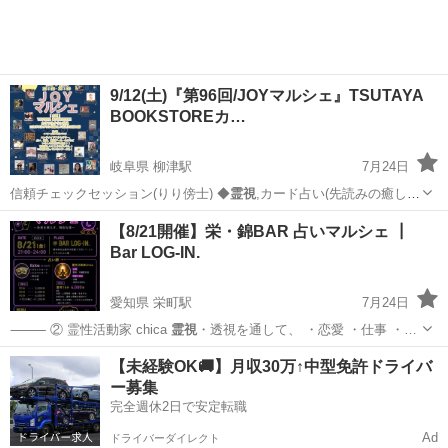
9/12(土)『第96回/JOYマルシェ』TSUTAYA
BOOKSTOREカ…
岐阜県 柳津駅
7月24日
信頼チェックセッション(りり傍士) ◆
霊視
,カード占い(先読みの癒し手
akemi…
岐阜
岐阜市
柳津駅
ワークショップ
マルシェ
【8/21開催】栄・錦BAR 占いマルシェ ┃
Bar LOG-IN.
愛知県 栄町駅
7月24日
⸻ ② 霊性活動家 chica
霊視
・透視を通して、 ・恋愛 ・仕事 ・…
愛知
名古屋市
栄町駅
その他
BAR
【未経験OK🚚】月収30万↑中型免許ドライバ
ー募集
完全週休2日で安定転職
Ad
ドライバーダイレクト