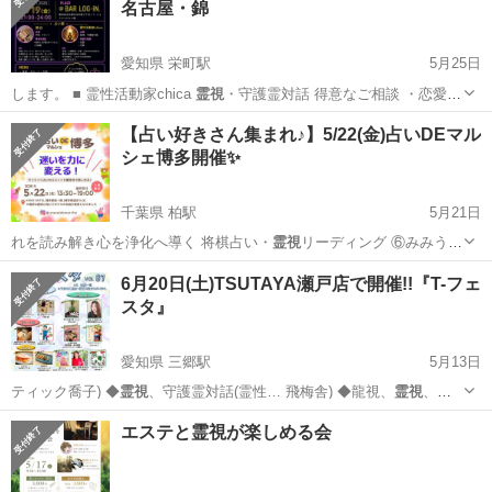
名古屋・錦
愛知県 栄町駅
5月25日
します。 ■ 霊性活動家chica
霊視
・守護霊対話 得意なご相談 ・恋愛
…
愛知
名古屋市
栄町駅
その他
Bar
【占い好きさん集まれ♪】5/22(金)占いDEマル
シェ博多開催✨
千葉県 柏駅
5月21日
れを読み解き心を浄化へ導く 将棋占い・
霊視
リーディング ⑥みみうさ
こ（主催）@…
千葉
柏市
柏駅
その他
マルシェ
6月20日(土)TSUTAYA瀬戸店で開催!!『T-フェ
スタ』
愛知県 三郷駅
5月13日
ティック喬子) ◆
霊視
、守護霊対話(霊性… 飛梅舎) ◆龍視、
霊視
、前
世占い(かやこ…
愛知
尾張旭市
三郷駅
ワークショップ
フェスタ
エステと霊視が楽しめる会