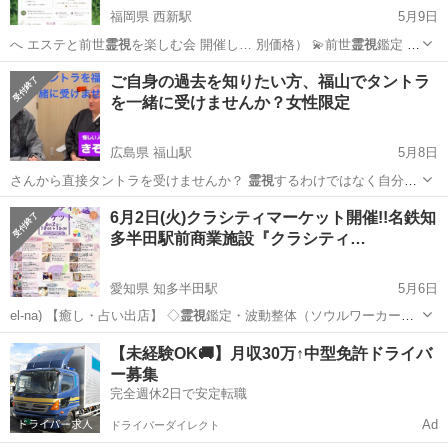
福岡県 西新駅
5月9日
へ エステと前世
霊視
を楽しむ会 開催し… 別価格） 💫前世
霊視
鑑定 過
去世からの… ✨エステ ×
霊視
【2つの癒しセッ…
福岡
福岡市
西新駅
その他
霊視
ご自身の過去を知りたい方、福山でタントラ
を一緒に受けませんか？女性限定
広島県 福山駅
5月8日
さんから直接タントラを受けませんか？
霊視
するわけではなく自分自
身で過去世を映画…
広島
福山市
福山駅
その他
過去世
6月2日(火)クラシティマーケット開催!!名鉄知
多半田駅前商業施設『クラシティ…
愛知県 知多半田駅
5月6日
el-na) 【癒し・占い出店】 ◇
霊視
鑑定・波動整体（ソウルワーカー榊
原己佳…
愛知
半田市
知多半田駅
ワークショップ
商業施設
【未経験OK🚚】月収30万↑中型免許ドライバ
ー募集
完全週休2日で安定転職
Ad
ドライバーダイレクト