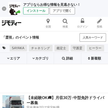
アプリならお得な情報を見逃さない！
インストール
アプリで開く
全国
検索
ログイン
投稿
「霊視」のイベント情報
人気キーワード
SAYAKA
チャネリング
鑑定士
守護霊
ヒーラー
エリア
カテゴリ
詳細
新着順
【未経験OK🚚】月収30万↑中型免許ドライバ
ー募集
完全週休2日で安定転職