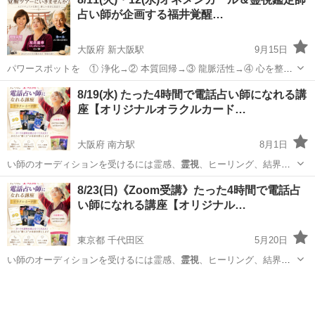
占い師が企画する福井覚醒…
大阪府 新大阪駅
9月15日
パワースポットを ① 浄化→② 本質回帰→③ 龍脈活性→④ 心を整え
る→⑤ 現実を動かす ・・・深い順番で巡る覚醒の旅です。 福井駅で
大阪
大阪市
新大阪駅
その他
占い師
8/19(水) たった4時間で電話占い師になれる講
の合流も大歓迎です！ 【日時・集合・解散場所】 2026年8月11日(火)
座【オリジナルオラクルカード…
…8...
大阪府 南方駅
8月1日
い師のオーディションを受けるには霊感、
霊視
、ヒーリング、結界ハ
リの占術が必要です…
大阪
大阪市
南方駅
セミナー
占い師
8/23(日)《Zoom受講》たった4時間で電話占
い師になれる講座【オリジナル…
東京都 千代田区
5月20日
い師のオーディションを受けるには霊感、
霊視
、ヒーリング、結界ハ
リの占術が必要です…
東京
千代田区
セミナー
占い師