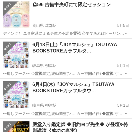
🔮5/6 吉備中央町にて限定セッション
岡山県 建部駅
5月5日
ディングと ユタ家系による身体の不調を
霊視
必要であればヒーリング
も行います。 …
岡山
加賀郡
建部駅
その他
鑑定士
6月13日(土)『JOYマルシェ』TSUTAYA
BOOKSTOREカラフルタ…
岐阜県 柳津駅
5月1日
〜癒しブース〜 ◇
霊視
鑑定,波動調整(ソ… カー神開己佳) ◆
霊視
,守護
との対話(霊…
岐阜
岐阜市
柳津駅
ワークショップ
マルシェ
6月4日(木)『JOYマルシェ』TSUTAYA
BOOKSTOREカラフルタウ…
岐阜県 柳津駅
5月1日
〜癒しブース〜 ◇
霊視
鑑定,波動調整(ソ… カー神開己佳) ◆
霊視
,守護
との対話(霊…
岐阜
岐阜市
柳津駅
ワークショップ
マルシェ
殿堂入り鑑定師 ◆旧約ヨブ先生◆ が登壇✨特
別講演《成功の真実》