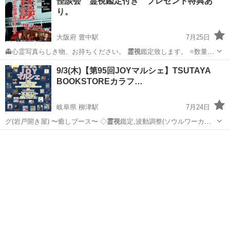
怪談会 霊視鑑定付き プレゼント特典あ
り。
大阪府 豊中駅
7月25日
👻心霊写真らしき物、お持ちください。
霊視
鑑定致します。 ⭐️数量限
定で開運アイ…
大阪
豊中市
豊中駅
コンサート/ショー
怪談
9/3(木)【第95回JOYマルシェ】TSUTAYA
BOOKSTOREカラフ…
岐阜県 柳津駅
7月24日
グ(岩戸開き屋) 〜癒しブース〜 ◇
霊視
鑑定,波動調整(ソウルワーカー
神開己佳…
岐阜
岐阜市
柳津駅
ワークショップ
マルシェ