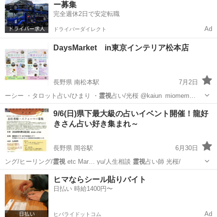
ー募集
円…
完全週休2日で安定転職
Ad
ドライバーダイレクト
DaysMarket in東京インテリア松本店
長野県 南松本駅
7月2日
ーシー ・タロット占い/ひまり ・
霊視
占い/光桜 @kaiun_miomem…
長野
松本市
南松本駅
ワークショップ
9/6(日)県下最大級の占いイベント開催！龍好
きさん占い好き集まれ～
長野県 岡谷駅
6月30日
ング/ヒーリング/
霊視
etc Mar… yu/人生相談
霊視
占い師 光桜/
長野
岡谷市
岡谷駅
ワークショップ
龍神
ヒマならシール貼りバイト
日払い 時給1400円〜
Ad
ヒバライドットコム