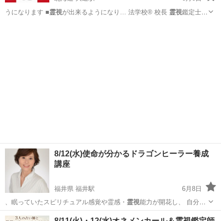
うになります ■
霊視
が出来るようになり… 法学校® 校長
霊視
鑑定士白
龍 携帯…
北海道
札幌市
大通駅
その他
龍神
8/12(水)使命が分かるドラゴンヒーラー養成
講座
福井県 福井駅
6月8日
、眠っていたスピリチュアル感覚や霊感・
霊視
能力が開花し、 自分の
使命に気付くこ…
福井
福井市
福井駅
セミナー
会場
8/11(火)・12(水)オネメンカール＆霊視鑑定師