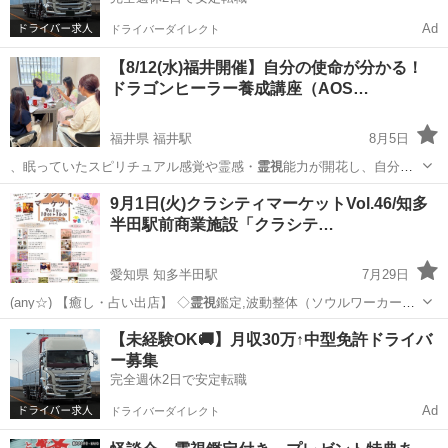
Ad
ドライバーダイレクト
【8/12(水)福井開催】自分の使命が分かる！
ドラゴンヒーラー養成講座（AOS…
福井県 福井駅
8月5日
、眠っていたスピリチュアル感覚や霊感・
霊視
能力が開花し、自分の
使命に気付くことで…
福井
福井市
福井駅
ワークショップ
ドラゴンヒーラー
9月1日(火)クラシティマーケットVol.46/知多
半田駅前商業施設「クラシテ…
愛知県 知多半田駅
7月29日
(any☆) 【癒し・占い出店】 ◇
霊視
鑑定,波動整体（ソウルワーカー榊
原己佳…
愛知
半田市
知多半田駅
ワークショップ
商業施設
【未経験OK🚚】月収30万↑中型免許ドライバ
ー募集
完全週休2日で安定転職
Ad
ドライバーダイレクト