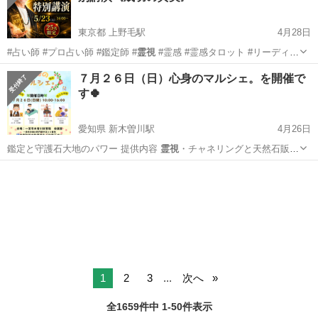
東京都 上野毛駅
4月28日
#占い師 #プロ占い師 #鑑定師 #
霊視
#霊感 #霊感タロット #リーディ
ン…
東京
世田谷区
上野毛駅
ワークショップ
占い師
７月２６日（日）心身のマルシェ。を開催で
す🍀
愛知県 新木曽川駅
4月26日
鑑定と守護石大地のパワー 提供内容
霊視
・チャネリングと天然石販売
特徴 鑑…
愛知
一宮市
新木曽川駅
地域/お祭り
マルシェ
1
2
3
...
次へ
全1659件中 1-50件表示