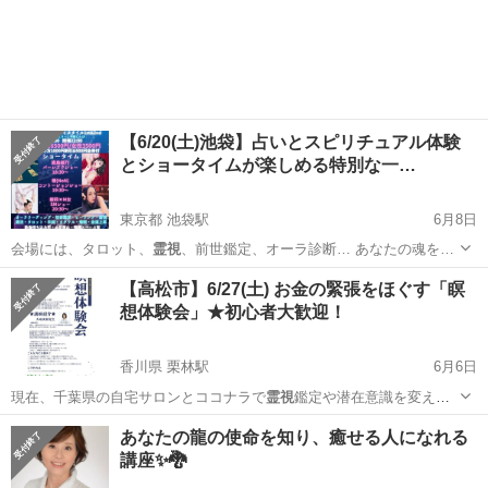
承下さい…
宮城
仙台市
勾当台公園駅
パーティー
神話
【6/20(土)池袋】占いとスピリチュアル体験
とショータイムが楽しめる特別な一…
東京都 池袋駅
6月8日
会場には、タロット、
霊視
、前世鑑定、オーラ診断… あなたの魂を…
東京
豊島区
池袋駅
その他
スピリチュアル
【高松市】6/27(土) お金の緊張をほぐす「瞑
想体験会」★初心者大歓迎！
香川県 栗林駅
6月6日
現在、千葉県の自宅サロンとココナラで
霊視
鑑定や潜在意識を変える
カウンセリングを…
香川
高松市
栗林駅
その他
美和
あなたの龍の使命を知り、癒せる人になれる
講座✨🐉