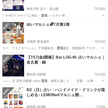
神奈川県 逗子・葉山駅
7月19日
）ﾁｬﾈﾘﾝｸﾞﾒｯｾｰｼﾞ(ご神託・
霊視
) バステト神 …
神奈川
逗子市
逗子・葉山駅
その他
フェスティバル
ゆいマルシェ🌈7月第1弾
沖縄県 豊見城市
7月15日
リー、リラクゼーション ⁡子供服販売、
霊視
鑑定、雑貨販売 アロマ、⁡ワ
ークショッ…
沖縄
豊見城市
その他
マルシェ
【7/17(金)開催】Bar LOG-IN. 占いマルシェ｜
名古屋・錦
愛知県 栄町駅
7月13日
⸻ ② 霊性活動家 chica
霊視
・透視を通して、 ・恋愛 ・仕事 ・…
愛知
名古屋市
栄町駅
その他
Bar
8/2（日）占い・ハンドメイド・ドリンクが楽
しめる♪ LEMONedマルシェ開…
静岡県 焼津駅
7月8日