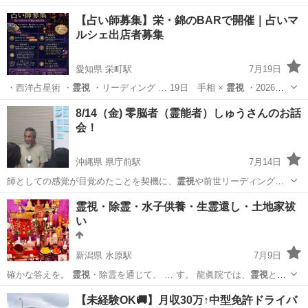
【占い師募集】栄・錦のBARで開催｜占いマ
ルシェ出店者募集
愛知県 栄町駅
7月19日
・西洋占星術 ・
霊視
・リーディング … 19日 手相 ×
霊視
・2026年3
月… 17日 手相 ×
霊視
・2026年4月… ード・数秘術 ×
霊視
主催
愛知
名古屋市
栄町駅
その他
BAR
8/14（金) 零脳者（霊能者）しゅうさんのお話
Cir…
会！
沖縄県 県庁前駅
7月14日
師としての感覚が目覚めたことを契機に、
霊視
や前世リーディングな
どの活動を開始。 …
沖縄
那覇市
県庁前駅
その他
スピリチュアル
霊視・除霊・水子供養・生霊還し・土地家祓
い
新潟県 水原駅
7月9日
確かな答えを。
霊視
・除霊を通じて、 … す。 龍眞院では、
霊視
と除
霊を通じて、そ… STEP 02
霊視
による状況確認 お… いした内容をも
新潟
阿賀野市
水原駅
セミナー
霊視
【未経験OK🚚】月収30万↑中型免許ドライバ
とに
霊視
を行い、問題の根本… ◎ 施術料 🟣
霊視
［一霊］・・壱萬