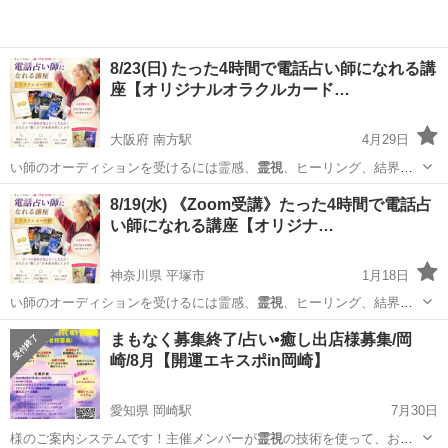
8/23(日) たった4時間で電話占い師になれる講
座【オリジナルオラクルカード…
大阪府 南方駅
4月29日
い師のオーディションを受けるには霊感、
霊視
、ヒーリング、結界ハ
リの占術が必要です…
大阪
大阪市
南方駅
セミナー
オーディション
8/19(水) 《Zoom受講》たった4時間で電話占
い師になれる講座【オリジナ…
神奈川県 平塚市
1月18日
い師のオーディションを受けるには霊感、
霊視
、ヒーリング、結界ハ
リの占術が必要です…
神奈川
平塚市
セミナー
オーディション
まもなく募集終了/占い•癒し出店様募集/岡
崎/8月【開運エキスポin岡崎】
愛知県 岡崎駅
7月30日
様のご案内システムです！主催メンバーが
霊視
の技術を使って、お客