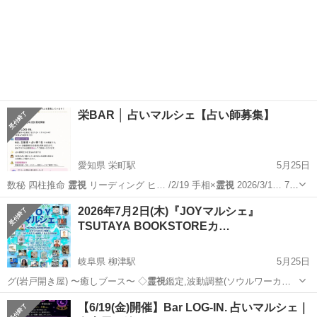
栄BAR │ 占いマルシェ【占い師募集】
愛知県 栄町駅
5月25日
数秘 四柱推命
霊視
リーディング ヒ… /2/19 手相×
霊視
2026/3/1… 7
手相×
霊視
2026/4 洗… 7カード・数秘術×
霊視
主催 Circ…
愛知
名古屋市
栄町駅
その他
占い師
2026年7月2日(木)『JOYマルシェ』
TSUTAYA BOOKSTOREカ…
岐阜県 柳津駅
5月25日
グ(岩戸開き屋) 〜癒しブース〜 ◇
霊視
鑑定,波動調整(ソウルワーカー
神開己佳…
岐阜
岐阜市
柳津駅
ワークショップ
マルシェ
【6/19(金)開催】Bar LOG-IN. 占いマルシェ｜