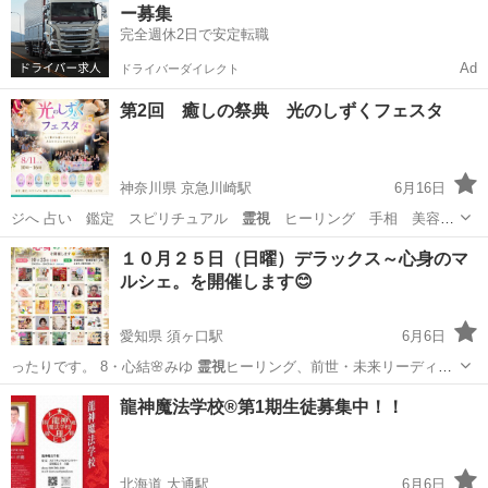
ー募集
完全週休2日で安定転職
Ad
ドライバーダイレクト
第2回 癒しの祭典 光のしずくフェスタ
神奈川県 京急川崎駅
6月16日
ジへ 占い 鑑定 スピリチュアル
霊視
ヒーリング 手相 美容
系 足裏フット…
神奈川
川崎市
京急川崎駅
地域/お祭り
フェスタ
１０月２５日（日曜）デラックス～心身のマ
ルシェ。を開催します😊
愛知県 須ヶ口駅
6月6日
ったりです。 8・心結🌸みゆ
霊視
ヒーリング、前世・未来リーディン
グ、ス…
愛知
あま市
須ヶ口駅
その他
マルシェ
龍神魔法学校®第1期生徒募集中！！
北海道 大通駅
6月6日