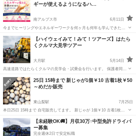
ギーが使えるようになるハ…
南アルプス市
6月11日
今までヒーリングやエネルギーワークを何ヶ月も何年も学んできた
り、 練習してきたりしたけど、本当に自分ができているのかどうかわ
山梨
南アルプス市
その他
ヒーリング
【ハイウェイみて！みて！ツアーズ】はたら
からない。 そんな人には特にオススメの 「ハヤマエネルギー使いの学
くクルマ大見学ツアー
校」 どんな人...
大月駅
5月14日
高速道路ではたらくクルマの見学会・試乗会を行います。 保護者同伴
の小学生にご参加いただけます。 NEXCO中日本公式サイトからご予
山梨
大月市
大月駅
その他
25日 15時まで 新じゃが1個￥10 古着1枚￥50
約ください https://www.c-nexco.co.jp/kids/tours...
～めだか販売
東山梨駅
7月25日
本日25日 15時まで 自宅販売してます。 新じゃが 1個￥10 古着1枚
￥50～ めだか販売など色々しています。 場所 山梨市七日市場 詳細は
山梨
山梨市
東山梨駅
その他
めだか
【未経験OK🚚】月収30万↑中型免許ドライバ
メッセージにで送りますので 気になる方はご連絡ください。
ー募集
完全週休2日で安定転職