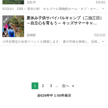
北杜市
6月4日
6/10(火) 15時～ 萌木の村 オルゴール博物館ホール・オブ・ホール
ズにおきまして、 「仁支川 峰子さんによるトークイベント～外からみ
山梨
北杜市
その他
会場
夏休み子供サバイバルキャンプ（二泊三日）
た清里って？」が開催されます。 予約不要で当日どなたでご参加でき
～自立心を育もう～ キッズサマーキャ…
ます。 是非、皆様...
韮崎駅
5月11日
小学生限定の合宿イベントを開催します。 森や竹林を探検し、自然の
素材を活用して遊ぶ二泊三日の合宿です。親から離れて子供だけで冒
山梨
北杜市
韮崎駅
その他
テント
険し、自ら考えて行動することで自信と、人と協力する力を身につけ
ます。 秘密基地を作ってもよ...
1
2
3
...
次へ
全629件中 1-50件表示