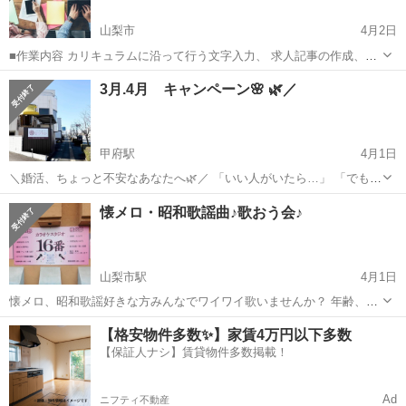
山梨市
4月2日
■作業内容 カリキュラムに沿って行う文字入力、 求人記事の作成、お
問い合わせ対応、 SNS運営などを担当していただきます。 ・未経験の
山梨
山梨市
その他
オンライン
3月.4月 キャンペーン🌸 🌿／
方でも安心して始められます ・作業量に応じて報 酬アップが見込めま
す ...
甲府駅
4月1日
＼婚活、ちょっと不安なあなたへ🌿／ 「いい人がいたら…」 「でも何
から始めたらいいのかわからない」 そんな女性のための特別企画です
山梨
甲府市
甲府駅
その他
無料
懐メロ・昭和歌謡曲♪歌おう会♪
✨ 🌸3月・4月限定🌸 ・入会金【無料】 ・登録料【半額】 ・月会費
【入会月分は無料】 ・...
山梨市駅
4月1日
懐メロ、昭和歌謡好きな方みんなでワイワイ歌いませんか？ 年齢、性
別問いません！！ 店内広いので沢山のご参加お待ちしております(*^^*)
山梨
山梨市
山梨市駅
その他
歌謡曲
【格安物件多数✨】家賃4万円以下多数
参加希望の方はメッセージくれると助かります🍀 勿論、飛び入り参加
【保証人ナシ】賃貸物件多数掲載！
も可✨️ 4月14...
Ad
ニフティ不動産