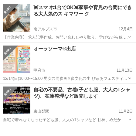
れますか？普段何気なく使っている手や足の血流やリンパを優しく癒
山梨
甲府市
南甲府駅
その他
ペース
💓スマ ホ1台でOK💓家事や育児の合間にでき
し、改善してあげると、驚くほど身体が軽くなるんです。手・足各40
る大人気のス キマワー ク
分、人肌の温もりに包まれながら、ホッ...
南アルプス市
12月4日
【作業内容】 求人記事作成、お問い合わせやり取り、学びながら稼 い
でいただきます。 【活動時間】 ご自身の出来る時間帯で大丈夫です。
山梨
南アルプス市
その他
時間帯
オーラソーマ®︎出店
1日1時間〜OK ※長期的にお付き合いできる方で、業 務 連...
甲府市
11月13日
12/14(日)10:00〜15:00 男女共同参画✕多文化共生 ぴゅあフェスティバ
ル♪2025 2日目に出店します。 どうぞお越しくださいませ。
山梨
甲府市
その他
オーラソーマ
自宅の不要品、古着(子ども服、大人のTシャ
ツ)、在庫整理など販売します
東山梨駅
11月2日
自宅で着れなくなった子ども服、大人のTシャツなど 甘柿、めだか個
体販売、廃油石鹸などなど販売します！ 子どもが遊べるおもちゃく
山梨
山梨市
東山梨駅
その他
めだか
じ、ワークショップ、めだかすくいもやります。 フリーマーケット感