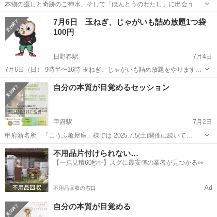
本物の癒しと奇跡のご神水、そして「ほんとうのわたし」に出会う日
曜日。 🕊日時：2025年8月3日（日）11:00〜17:00 📍場所：山梨県北
山梨
北杜市
小淵沢駅
その他
かき氷
7月6日 玉ねぎ、じゃがいも詰め放題1つ袋
杜市大泉町（白いマリア様像のある森の家が目印） レインボーライン
100円
から井富湖カラマ...
日野春駅
7月4日
7月6日（日） 9時半〜16時 玉ねぎ、じゃがいも詰め放題をやります！
1袋100円 昨年に続き2回目の開催になります！ そのほか、 メダカ掬い
山梨
北杜市
日野春駅
その他
じゃがいも
自分の本質が目覚めるセッション
500円 メダカ販売300円〜 スーパーボール掬い300円 駄菓子販売 ヤギ
餌...
甲府駅
7月2日
甲府新名所 「こうふ亀屋座」様では 2025.7.5(土)開催に続いて
2025.7.11(金)、7.18(金)、31(木) 2025.8.15(金)、20(水)、27(水)、29(金)
山梨
甲府市
甲府駅
その他
不用品片付けられない…
訂正→8.13(水)は、別のイベン...
【一括見積60秒✨】スグに最安値の業者が見つかる👀
Ad
不用品回収の窓口
自分の本質が目覚める