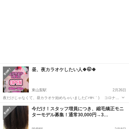
昼、夜カラオケしたい人🍀🤭🍀
東山梨駅
2月26日
夜だけじゃなくて、昼カラオケ始めちゃいました(´>∀<｀)ゝ コロナ前
みたいに、私と仲間とカラオケしませんか？ 沢山のメンバーわいわい
山梨
山梨市
東山梨駅
その他
コロナ
今だけ！スタッフ増員につき、縮毛矯正モニ
苦手な方、1人から募集します‼️ マッタリカラオケタイムやわいわい飲
ターモデル募集！通常30,000円→3…
み会などイベント🎤 ...