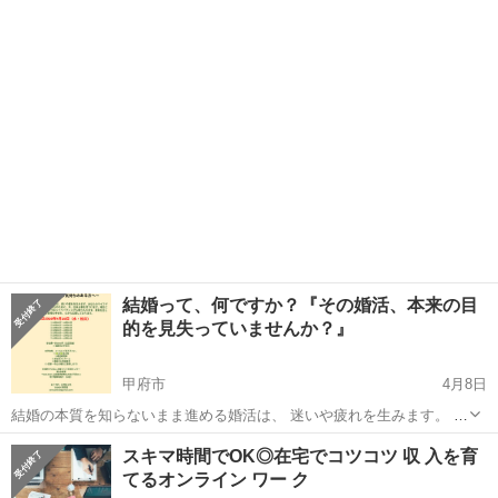
無人販売はじめました！ 少しずつ品種の追加、入れ替えをします！ ゾ
山梨
山梨市
東山梨駅
その他
無人販売
ウリムシ、えさ、産卵床なども販売してますので ぜひお越しくださ
い！ のぼりが目印です。...
結婚って、何ですか？『その婚活、本来の目
的を見失っていませんか？』
甲府市
4月8日
結婚の本質を知らないまま進める婚活は、 迷いや疲れを生みます。 結
婚の本質とは？ あなたの幸せは何なのか？ 勇気を出してご参加下さっ
山梨
甲府市
その他
スキマ時間でOK◎在宅でコツコツ 収 入を育
た皆様の幸せを、 心から応援しております。 ★モヤモヤ、クヨクヨ...
てるオンライン ワー ク