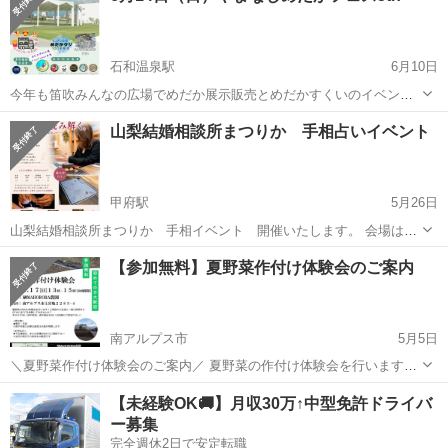
石和温泉駅
6月10日
今年も笛吹みんなの広場でめだか展示販売とめだかすくいのイベント
を行います。 屋根がある施設のため雨天でも楽しめると思います。 お
山梨
笛吹市
石和温泉駅
その他
めだか
山梨結婚相談所まつりか 手相占いイベント
待ちしております。 開催11時〜15時まで 山梨県笛吹市石和町松本
1442-3
甲府駅
5月26日
山梨結婚相談所まつりか 手相イベント 開催いたします。 会場は、
「山梨結婚相談所まつりか」 落ち着いた空間で、手相占い。 今回お迎
山梨
甲府市
甲府駅
その他
まつり
【参加無料】夏野菜作付け体験会のご案内
えするのは、 矢ヶ崎 美紀先生 『人生の流れ、今ここで読み解く。
手相でひも解くこれ...
南アルプス市
5月5日
＼夏野菜作付け体験会のご案内／ 夏野菜の作付け体験会を行います！
ご家族やご友人と一緒に野菜作りの"始まり"を体験してみませんか？
山梨
南アルプス市
その他
農園
【未経験OK🚚】月収30万↑中型免許ドライバ
手ぶらでOK🙋‍♂️途中参加、途中退出もOK🙆‍♀️お気軽にご参加下さい！
ー募集
【参加無料】...
完全週休2日で安定転職