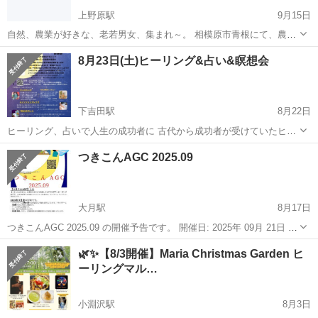
上野原駅
9月15日
自然、農業が好きな、老若男女、集まれ～。 相模原市青根にて、農業
栽培、収穫他、やっている仲間の集まりです。 今回は、10月4日15時
山梨
上野原市
上野原駅
その他
老若男女
8月23日(土)ヒーリング&占い&瞑想会
から、山梨県上野原市の民泊、小萩野（こはぎの)にて、BBQパーティ
ー、カラオケやります。会費...
下吉田駅
8月22日
ヒーリング、占いで人生の成功者に 古代から成功者が受けていたヒー
リング DNAアクティベーション®︎ 準備の出来た人にしか出逢えない
山梨
富士吉田市
下吉田駅
その他
ヒーリング
つきこんAGC 2025.09
他人軸でなく 自分軸で生きていくための いわば車で言えばガソリンを
注入するもの 本...
大月駅
8月17日
つきこんAGC 2025.09 の開催予告です。 開催日: 2025年 09月 21日 会
場: 山梨県大月市市民会館 本会は、ボードゲーム、カードゲーム、
山梨
大月市
大月駅
その他
会場
🌿✨【8/3開催】Maria Christmas Garden ヒ
TRPGなどのアナログゲームを遊ぶ会です。ゲームの持ち込...
ーリングマル…
小淵沢駅
8月3日