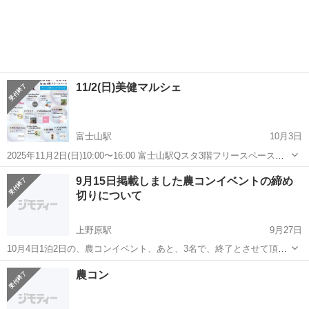
11/2(日)美健マルシェ
富士山駅
10月3日
2025年11月2日(日)10:00〜16:00 富士山駅Qスタ3階フリースペースに
て開催される 「美健マルシェ」に出店いたします。 通常のコンサルテ
山梨
富士吉田市
富士山駅
その他
マルシェ
9月15日掲載しました農コンイベントの締め
ーションに加え、 ▷カップルコンサルテーション ▷バースデイリーデ
切りについて
ィング...
上野原駅
9月27日
10月4日1泊2日の、農コンイベント、あと、3名で、終了とさせて頂き
ます。 ご応募有難う御座いました。 自然が大好きで、本気で人生のパ
山梨
上野原市
上野原駅
その他
農コン
ートナーを探している人だけの集まりです。 連絡先090 4276 7790