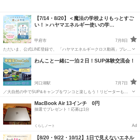
【7/14・8/20】＜魔法の学校よりもっとすご
い！＞ハヤマエネルギー使いの学…
甲府市
7月8日
ただいま、公式LINE登録で、 「ハヤマエネルギークロス動画」プレゼ
ント中！ 受け取ってぜひエネルギーを体感してみてくださいね。 🌟公
山梨
甲府市
その他
体験会
わんこと一緒に一泊２日！SUP体験交流会！
式LINE https://lin.ee/yKDs9CZ 「...
河口湖駅
7月7日
／大自然の中でSUP&キャンプをワンコと楽しもう！リピーターも初
心者も大歓迎★／ 今年の初秋は、美しい西湖で特別な時間を過ごしま
山梨
南都留郡
河口湖駅
その他
SUP
MacBook Air 13インチ 0円
せんか？SUPツアーとプライベートコテージでの宿泊がセットになっ
抽選でプレゼント！応募は1分
た、贅沢な一泊二日のイベントを ...
Ad
くらしノート
【8/20・9/22・10/12】1日で見えないエネル