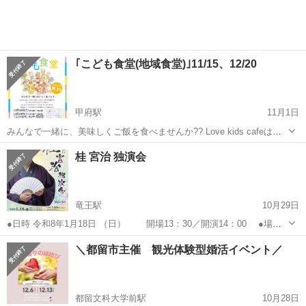
覚で遊びに来てください！ 開催日...
｢こども食堂(地域食堂)｣11/15、12/20
甲府駅
11月1日
みんなで一緒に、美味しくご飯を食べませんか?? Love kids cafeは、
お母さんと子供達に限らず、一人暮らしをしている大学生、社会人の
山梨
甲府市
甲府駅
その他
食堂
桂 宮治 独演会
方、年配の方etc... どなたでも安心して来ることのできる食堂です。
ひ...
竜王駅
10月29日
●日時 令和8年1月18日 （日） 開場13：30／開演14：00 ●場所
桃源文化会館 桃源ホール ●チケット料金 3,800円（全席指定） ※未就
山梨
南アルプス市
竜王駅
その他
ホール
＼都留市主催 観光体験型婚活イベント／
学児の入場はご遠慮ください。 ※車いす席をご...
都留文科大学前駅
10月28日