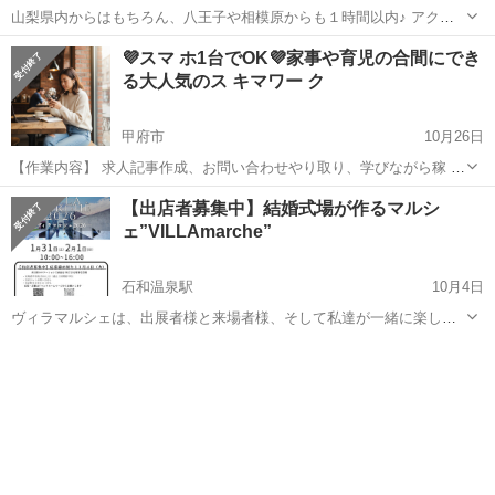
山梨県内からはもちろん、八王子や相模原からも１時間以内♪ アクセ
スしやすい山梨県都留市で、観光体験型婚活イベントに参加しません
山梨
都留市
都留文科大学前駅
その他
会場
💜スマ ホ1台でOK💜家事や育児の合間にでき
か？ ◎本気で婚活したい！ ◎移住したみたい！ ◎観光ついでにイベ
る大人気のス キマワー ク
ントに参加したい...
甲府市
10月26日
【作業内容】 求人記事作成、お問い合わせやり取り、学びながら稼 い
でいただきます。 【活動時間】 ご自身の出来る時間帯で大丈夫です。
山梨
甲府市
その他
時間帯
【出店者募集中】結婚式場が作るマルシ
1日1時間〜OK ※長期的にお付き合いできる方で、業 務 連...
ェ”VILLAmarche”
石和温泉駅
10月4日
ヴィラマルシェは、出展者様と来場者様、そして私達が一緒に楽し
み、心がつながる特別な空間です。 ハンドメイド、雑貨、食事…あな
山梨
甲府市
石和温泉駅
その他
マルシェ
たの大切な作品や想いを直接届けてみませんか？ 私たちと一緒にマル
シェを彩ってくださる出展者様を募...