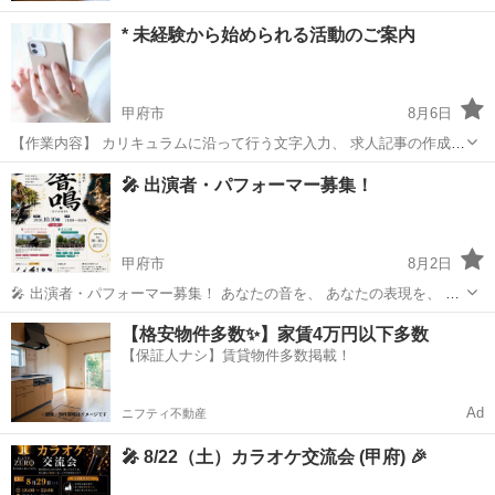
* 未経験から始められる活動のご案内
甲府市
8月6日
【作業内容】 カリキュラムに沿って行う文字入力、 求人記事の作成、
お問い合わせ対応、 SNS運営などを担当していただきます。 ・未経験
山梨
甲府市
その他
ペース
🎤 出演者・パフォーマー募集！
の方でも安心して始められます ・作業量に応じて報 酬アップが見込め
ます ...
甲府市
8月2日
🎤 出演者・パフォーマー募集！ あなたの音を、 あなたの表現を、 甲
府の街に響かせてみませんか？ 音楽・ダンス・和楽器・パフォーマン
山梨
甲府市
その他
パフォーマー
【格安物件多数✨】家賃4万円以下多数
スなど、ジャンルを問わず出演者を募集しています！ 「響鳴
【保証人ナシ】賃貸物件多数掲載！
（KYOMEI）」は、出演者も...
Ad
ニフティ不動産
🎤 8/22（土）カラオケ交流会 (甲府) 🎉