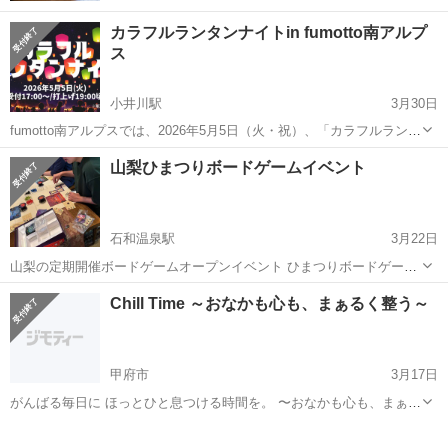
カラフルランタンナイトin fumotto南アルプ
ス
小井川駅
3月30日
fumotto南アルプスでは、2026年5月5日（火・祝）、「カラフルランタ
ンナイト」を開催いたします。受付は17時より、ランタン打ち上げは
山梨
南アルプス市
小井川駅
その他
ランタン
山梨ひまつりボードゲームイベント
19時開始。ゴールデンウィークの夜、約100基の色とりどりのスカイラ
ンタンが空へと浮...
石和温泉駅
3月22日
山梨の定期開催ボードゲームオープンイベント ひまつりボードゲーム
部です！ 山梨県立青少年センターにて13:00-20:00の時間で開催しま
山梨
甲府市
石和温泉駅
その他
ボード
Chill Time ～おなかも心も、まぁるく整う～
す。 ボードゲーム初めての方も経験者の方も ぜひお気軽に遊びに来て
ください！ 会費は...
甲府市
3月17日
がんばる毎日に ほっとひと息つける時間を。 〜おなかも心も、まぁる
く整う〜 【Chill time】 身体をゆるめるケア 心を見つめる占い ものづ
山梨
甲府市
その他
四柱推命
くりの楽しさ そして、ほっとする美味しいごは...