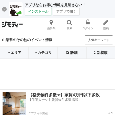
アプリならお得な情報を見逃さない！
インストール
アプリで開く
山梨県
検索
ログイン
投稿
山梨県のその他のイベント情報
人気キーワード
エリア
カテゴリ
詳細
新着順
【格安物件多数✨】家賃4万円以下多数
【保証人ナシ】賃貸物件多数掲載！
Ad
ニフティ不動産