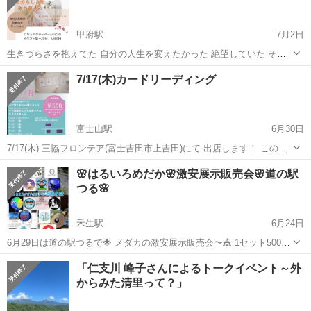
甲府駅
7月2日
生きづらさを抱えてた 自分の人生を変えたかった 絶望していた それ
はもう過去のこと そう言える自分に驚いている 自分の人生のステージ
山梨
甲府市
甲府駅
その他
レイキ
7/17(木)カードリーディング
を変えたい方 お話ししませんか DNAアクティベーションのこと 形而
上学けいじじょうが...
富士山駅
6月30日
7/17(木) 三協フロンテア(富士吉田市上吉田)にて 出店します！ このイ
ベントは ▷夏休み前に整えておきたいママさん ▷副業や起業になんと
山梨
富士吉田市
富士山駅
その他
ママ
🌸はるいろめだか🌸激安展示販売会🌸道の駅
なく興味があるママさん 向けに行います☺️ もちろん、カードリーディ
つる🌸
ング好...
禾生駅
6月24日
6月29日は道の駅つるで︎🌟 メダカの激安展示販売会〜🎪 1セット500円
～2000円⸜( *´꒳`*)⸝ 1000円セットが大量です(*･ω･)*_ _)ﾍﾟｺﾘ エサ＆牡
山梨
都留市
禾生駅
その他
めだか
「仁支川 峰子さんによるトークイベント～外
蠣殻＆PSBも激安🥰 天気も良いみたいです☀ in...
からみた清里って？」