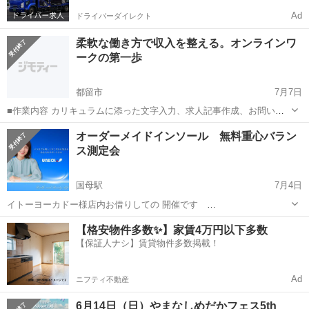
Ad
ドライバーダイレクト
柔軟な働き方で収入を整える。オンラインワ
ークの第一歩
都留市
7月7日
■作業内容 カリキュラムに添った文字入力、求人記事作成、お問い合
わせのメッセージやり取り、SNSの運営など。 ・初心者の方でも安心
山梨
都留市
その他
オンライン
オーダーメイドインソール 無料重心バラン
してお 仕 事していただけます ・作業量に比例して報 酬 U P！が見込
ス測定会
めます☆ ■活動...
国母駅
7月4日
イトーヨーカドー様店内お借りしての 開催です
↓↓↓↓↓↓↓↓↓↓↓↓↓↓↓↓↓↓ 開催場所 日付】7/6(月)～7/10(金) 【場所】イト
山梨
中巨摩郡
国母駅
その他
【格安物件多数✨】家賃4万円以下多数
ーヨーカドー甲府昭和店(１階 センターコート横) 【住所】山梨県中巨
【保証人ナシ】賃貸物件多数掲載！
オーダーメイドインソール
摩郡昭和町...
Ad
ニフティ不動産
6月14日（日）やまなしめだかフェス5th