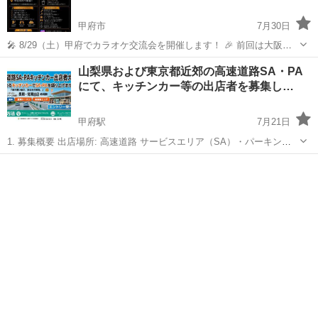
甲府市
7月30日
🎤 8/29（土）甲府でカラオケ交流会を開催します！ 🎉 前回は大阪・
京橋で開催し、 初めましての方も交えながら、とても楽しい時間に な
山梨
甲府市
その他
山梨県および東京都近郊の高速道路SA・PA
りました😊 そして今回は… 山梨・甲府で夜のカラオケ交流会を開催し
にて、キッチンカー等の出店者を募集し…
ます！🌙 歌が...
甲府駅
7月21日
1. 募集概要 出店場所: 高速道路 サービスエリア（SA）・パーキング
エリア（PA） 日時: GW、連休、週末、夏期など（詳細は応相談） 出
山梨
甲府市
甲府駅
その他
キッチンカー
店形態: キッチンカー等 出店料: 販売受託契約 2. ...