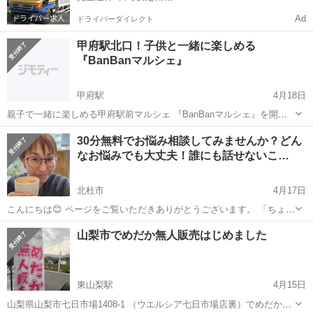
Ad
ドライバーダイレクト
甲府駅北口！子供と一緒に楽しめる
『BanBanマルシェ』
甲府駅
4月18日
親子で一緒に楽しめる甲府駅前マルシェ 『BanBanマルシェ』を開催
します。 入場無料！ フード、物販、ハンドメイド、体験、占いなど、
山梨
甲府駅
その他
マルシェ
30分無料でお悩み相談してみませんか？どん
盛りだくさん お子様向けイベントも開催します！ 場所：甲府駅北口
なお悩みでも大丈夫！誰にも話せないこ…
よっち...
北杜市
4月17日
こんにちは😊 ページをご覧いただきありがとうございます。 「ちょっ
と聞いてほしいだけ」 「でも友達や知り合いには話しにくい…」 そん
山梨
北杜市
その他
山梨市でめだか無人販売はじめました
なお悩みはありませんか？ 30分、1対1でゆっくりお話を伺います。 ...
東山梨駅
4月15日
山梨県山梨市七日市場1408-1 （ウエルシア七日市場店裏）でめだかの