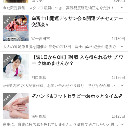
国母駅
2月8日
今だ限定募集！スタッフ増員につき、高難易度縮毛矯正を今だけ！
33,000円→3,000円！高難易度縮毛矯正専門店"さよなら、私のくせ毛
山梨
甲府市
国母駅
その他
物語
🗻富士山開運デッサン会＆開運プチセミナー
とうねり"の髪の毛サラサラ物語のモデル募集！めちゃくちゃ強くてど
交流会⭐️
うしようもない！くせ毛をサ...
富士吉田市
1月30日
大人の遠足第５弾を開催🎉 節分の2月3日！富士山🗻の絶景の場所で野
外デッサン会を開催致します🎉🎉🎉 毎年訪れるMITIKOが 膨大の波動
山梨
富士吉田市
その他
【週1日からOK】副 収 入を得られるサ ブ ワ
を頂きさまざまなミラクルを体感ー。 美術モデルは宇宙瞑想画家
ー ク始めませんか？
⭐️ArtistMITIK...
河口湖駅
1月26日
○作業内容 求人記事作成、お問い合わせやり取り、学びながら稼 いで
いただきます。 ○活動時間はご自身の出来る時間帯で大丈夫です。 長
山梨
甲府市
河口湖駅
その他
時間帯
💕ハンド&フットセラピーdeホッとタイム💕
期的にお付き合いできる方で、業 務 連 絡をコマメにとれる方を希
望。 ...
南甲府駅
1月23日
家事に、育児に疲労感を感じていませんか？健康で過ごしたいと思わ