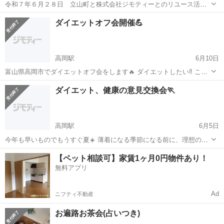
令和７年６月２８日 立山町と株式会社ジモティーとのリユース活動
の促進に向けた連携と協力に関する協定が１年を迎えます。引き続き
富山
中新川郡
五百石駅
その他
リユース
ダイエットオフ会開催💪
よろしくなのじゃー。
高岡駅
6月10日
富山県高岡市でダイエットオフ会をします🔥 ダイエットしたい‼️ この
方法で痩せた‼️ 健康のためにこんなのやってます‼️ 主催者5ヶ月で約
富山
高岡市
高岡駅
その他
会場
ダイエット、健康の意見交換会🏃
20kg⤵️ いろんな意見交換をしましょう👍 開催日時 2025/6/17（火）
19...
高岡駅
6月5日
今年も早いものでもうすぐ夏☀️ 薄着になる季節になる前に、理想の体
を目指したい 健康に関する情報が欲しい そんな方向けの交流会を開催
富山
高岡市
高岡駅
その他
主催者
【ペット相談可】家賃1ヶ月0円物件あり！
します✨ 主催者は私含め2人居ますが、両名とも20kgのダイエット経
無料アプリ
験もあり🔥 みんなで...
Ad
ニフティ不動産
お遍路お茶会(占いつき)