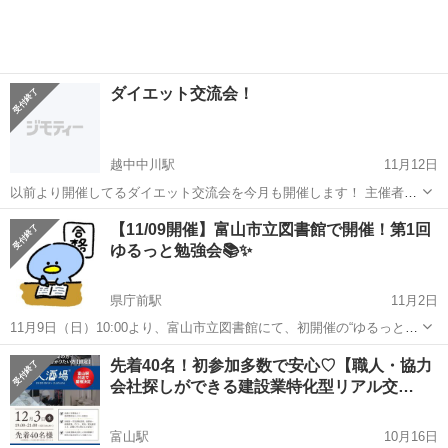
ダイエット交流会！
越中中川駅
11月12日
以前より開催してるダイエット交流会を今月も開催します！ 主催者2
人は過去に20kg落として現在もキープしてる実績あり🔥 ・痩せたいけ
富山
高岡市
越中中川駅
その他
主催者
【11/09開催】富山市立図書館で開催！第1回
ど長続きしないなという人 ・どうやったか氣になる人 ・1人だとモチ
ゆるっと勉強会📚✨
ベが上がらないなという人...
県庁前駅
11月2日
11月9日（日）10:00より、富山市立図書館にて、初開催の“ゆるっと勉
強会”を開催します！ 勉強したいテーマは自由、読書や資格の勉強、語
富山
富山市
県庁前駅
その他
サークル
先着40名！初参加多数で安心♡【職人・協力
学など、各自持ち寄りで自分のペースでOK。 静か＆落ち着いた雰囲
会社探しができる建設業特化型リアル交…
気の中、同じ志を持つ...
富山駅
10月16日