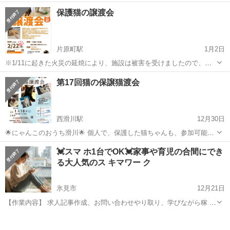
プル 友達 etc… 昔バンドやっていた、今バンドしてるけど気軽にライ
富山
高岡市
その他
わんちゃん
保護猫の譲渡会
ブができる場所がな～い！と思っている方が、プロアマ問わず気軽に
エンジョイできる...
片原町駅
1月2日
※1/11に起きた火災の延焼により、施設は被害を受けましたので、譲
渡会の場所は変更となりました。 場所は高岡市本丸町の避難施設 〒
富山
高岡市
片原町駅
その他
第17回猫の保譲猫渡会
933-0045 高岡市本丸町4-11(育英センターさん隣です) になっておりま
す。 限ら...
西滑川駅
12月30日
🌟にゃんこのおうち滑川🌟 個人で、保護した猫ちゃんも、参加可能で
す 古民家で小さな譲渡会開催 高齢者 一人暮らしの方には、条件が合
富山
滑川市
西滑川駅
その他
古民家
💓スマ ホ1台でOK💓家事や育児の合間にでき
えば お渡しをしています。 家族として 一生大切にしてくれる方へ
る大人気のス キマワー ク
お渡ししています。 譲渡費...
氷見市
12月21日
【作業内容】 求人記事作成、お問い合わせやり取り、学びながら稼 い
でいただきます。 【活動時間】 ご自身の出来る時間帯で大丈夫です。
富山
氷見市
その他
時間帯
1日1時間〜OK ※長期的にお付き合いできる方で、業 務 連...