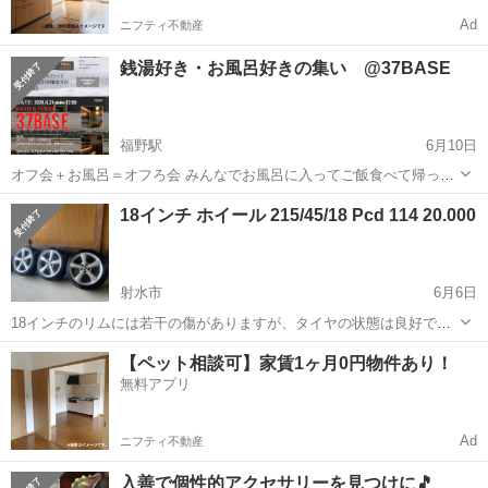
Ad
ニフティ不動産
銭湯好き・お風呂好きの集い @37BASE
福野駅
6月10日
オフ会＋お風呂＝オフろ会 みんなでお風呂に入ってご飯食べて帰って
くるだけの集まりです。毎月開催しており今回が10回目となります。
富山
南砺市
福野駅
その他
オフ
18インチ ホイール 215/45/18 Pcd 114 20.000
毎回5人～10人ぐらい集まります。40代から50代が多いです。女性も
何人かいらっしゃいます。 ...
射水市
6月6日
18インチのリムには若干の傷がありますが、タイヤの状態は良好で
す。20.000
富山
射水市
その他
【ペット相談可】家賃1ヶ月0円物件あり！
無料アプリ
Ad
ニフティ不動産
入善で個性的アクセサリーを見つけに🎵