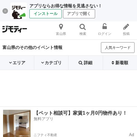
アプリならお得な情報を見逃さない！
インストール
アプリで開く
富山県
検索
ログイン
投稿
富山県のその他のイベント情報
人気キーワード
エリア
カテゴリ
詳細
新着順
【ペット相談可】家賃1ヶ月0円物件あり！
無料アプリ
Ad
ニフティ不動産