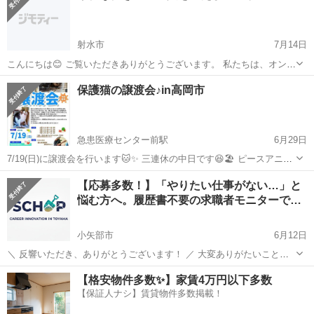
射水市
7月14日
こんにちは😊 ご覧いただきありがとうございます。 私たちは、オンラ
インを中心に活動している学びと交流のチームです。 それぞれが自分
富山
射水市
その他
オンライン
保護猫の譲渡会♪in高岡市
のペースで取り組みながら、文章作成やSNS運営のスキルを一緒に磨
いています✨ 💻 活動内容...
急患医療センター前駅
6月29日
7/19(日)に譲渡会を行います🐱✨ 三連休の中日です😆🏖️ ピースアニマ
ルズホームの譲渡会は、普段の猫たちの住まいをそのまま会場にして
富山
高岡市
急患医療センター前駅
その他
会場
【応募多数！】「やりたい仕事がない…」と
行います♪ ですので、猫たちがいつもどおり生活している様子を見て
悩む方へ。履歴書不要の求職者モニターで…
いただけると思います😄...
小矢部市
6月12日
＼ 反響いただき、ありがとうございます！ ／ 大変ありがたいことに
現在【応募多数】となっております！ 枠が埋まり次第終了となります
富山
小矢部市
その他
謝礼
【格安物件多数✨】家賃4万円以下多数
ので、迷っている方はぜひお早めにお問い合わせください。 【こんな
【保証人ナシ】賃貸物件多数掲載！
方にピッタリです！】...