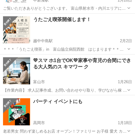
中新湊駅
2月28日
ご覧いただきありがとうございます。 富山県射水市・内川エリアにて
「道の駅方式のミニスーパー構想」を計画しています。 本イベントで
富山
射水市
中新湊駅
その他
参加者募集
うたごえ喫茶開催します！
は、 ・自家製商品を地域で広めたい ・地域で販売してみたい ・参加
に興味がある そんな...
越中中島駅
2月2日
＊＊＊「うたごえ喫茶」in 富山協立病院西館 はじまります＊＊＊
あの頃、みんな歌っていた懐かしい歌。一緒に歌いませんか？ ギター
富山
富山市
越中中島駅
その他
ボード
💛スマ ホ1台でOK💛家事や育児の合間にでき
とキイボードの演奏で楽しく声を出せます。 参加無料、ちょっと一息
る大人気のス キマワー ク
したい方には喫茶メニュー...
富山市
1月26日
【作業内容】 求人記事作成、お問い合わせやり取り、学びながら稼 い
でいただきます。 【活動時間】 ご自身の出来る時間帯で大丈夫です。
富山
富山市
その他
時間帯
パーティ イベントにも
1日1時間〜OK ※長期的にお付き合いできる方で、業 務 連...
高岡市
1月18日
老若男女 問わず楽しめるお店 オープン！ファミリー お子様 愛犬 カッ