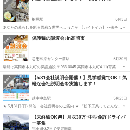
栃屋駅
6月3日
あなたの暮らしを彩る異彩な世界へようこそ 【カイトイカ】 〜海を纏
う異彩な装飾具〜vol.3 “三十や×くりこども硝子 二人展” 個性的なアク
富山
下新川郡
栃屋駅
その他
Instagram
保護猫の譲渡会♪in高岡市
セサリーを手掛ける2人による企画展。 自分だけの特別なアクセサリ
ーを...
急患医療センター前駅
5月30日
場所は高岡市本丸町の保護施設 〒933-0045 高岡市本丸町4-11(育英セ
ンターさん隣です) になっております！ 予約された1組ずつ30分～1時
富山
高岡市
急患医療センター前駅
その他
Instagram
【5/31会社説明会開催！】見学感覚でOK！気
間で見ていただけるようにいたします。 ご予約は本丸施設電話0766-
軽な会社説明会を実施します！
27-...
越中中島駅
5月23日
★ 5月31日(日) 開催！会社説明会のご案内 ★ 「松下工業ってどんな会
社？」 「未経験でも大丈夫かな...」 そんな疑問や不安を、実際に見
富山
富山市
越中中島駅
その他
会場
【未経験OK🚚】月収30万↑中型免許ドライバ
て・聞いて・体感できるチャンスです！ 参加しやすい4つのポイント
ー募集
...
完全週休2日で安定転職