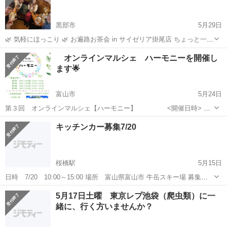
黒部市
5月29日
🌿 気軽にほっこり 🌿 お遍路お茶会 in サイゼリア掛尾店 ちょっと一息
つきませんか？ お遍路の話をしたり、聞いたり、 なんとなく開運した
富山
黒部市
その他
お茶会
オンラインマルシェ ハーモニーを開催し
り☀️ 🔸 日時：5月30日（木） 1部 11:00〜13:00 2部 14:0...
ます🌟
富山市
5月24日
第３回 オンラインマルシェ【ハーモニー】 <開催日時> 第
一部 7月25日金曜 10時〜12時 第二部 7月25日金曜 21時〜23
富山
富山市
その他
ヒーリング
キッチンカー募集7/20
時 第三部 7月26日土曜 10時〜12時 第四部 7月26日土...
桜橋駅
5月15日
日時 7/20 10:00～15:00 場所 富山県富山市 牛岳スキー場 募集メ
ニュー 問わず 出店料 5000円のみ めだかのイベントです 約40店予定
富山
富山市
桜橋駅
その他
キッチンカー
5月17日土曜 東京レプ池袋（爬虫類）に一
Instagramアカウント 蟲貴族に お問い合わせください
緒に、行く方いませんか？