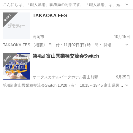
こんにちは、「職人酒場」事務局の阿部です。 「職人酒場」は、元内
装工事会社のクラフトバンク株式会社が運営する建設業特化型の交流
富山
富山市
富山駅
その他
建設業
TAKAOKA FES
会です。 今回は富山開催(富山駅)にて、三谷産業株式会社との共同開
催で職人酒場を実施します...
高岡市
10月15日
TAKAOKA FES 〔概要〕 日 付：11月02日(日) 時 間： 開場
16:30 開演 17:00 終了予定19:30 場 所：高岡クローバーホール
富山
高岡市
その他
物販
第4回 富山異業種交流会Switch
・前売り 2000＋500（d） ・当日・...
オークスカナルパークホテル富山前駅
9月25日
第4回 富山異業種交流会Switch 10/28（火） 18:15～19:45 富山県民共
生センター サンフォルテ3F306会議室 新たに人脈を拡げたい 新規開拓
富山
富山市
オークスカナルパークホテル富山前駅
をしたい を主に富山ビジネスをもっともっと盛り上げてい...
その他
会場