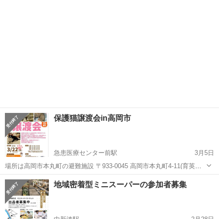
こと...
保護猫譲渡会in高岡市
急患医療センター前駅
3月5日
場所は高岡市本丸町の避難施設 〒933-0045 高岡市本丸町4-11(育英セ
ンターさん隣です) になっております。 予約された1組ずつ30分～1時
富山
高岡市
急患医療センター前駅
その他
地域密着型ミニスーパーの参加者募集
間で見ていただけるようにいたします。 ご予約は本丸施設電話0766-
27-...