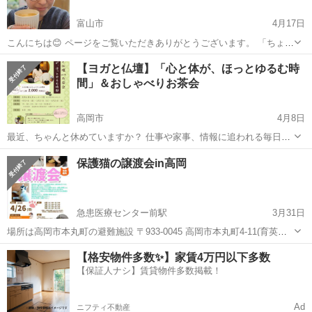
富山市
4月17日
こんにちは😊 ページをご覧いただきありがとうございます。 「ちょっ
と聞いてほしいだけ」 「でも友達や知り合いには話しにくい…」 そん
富山
富山市
その他
英語学習
【ヨガと仏壇】「心と体が、ほっとゆるむ時
なお悩みはありませんか？ 30分、1対1でゆっくりお話を伺います。 ...
間」＆おしゃべりお茶会
高岡市
4月8日
最近、ちゃんと休めていますか？ 仕事や家事、情報に追われる毎日。
気づけば、心も体も少し疲れているかもしれません。 この時間は、た
富山
高岡市
その他
お茶会
保護猫の譲渡会in高岡
だ「整える」ためのひととき。 仏壇に囲まれた静かな空間で、 ゆっく
りと呼...
急患医療センター前駅
3月31日
場所は高岡市本丸町の避難施設 〒933-0045 高岡市本丸町4-11(育英セ
ンターさん隣です) になっております。 予約された1組ずつ30分～1時
富山
高岡市
急患医療センター前駅
その他
Instagram
【格安物件多数✨】家賃4万円以下多数
間で見ていただけるようにいたします。 ご予約は本丸施設電話0766-
【保証人ナシ】賃貸物件多数掲載！
27-...
Ad
ニフティ不動産