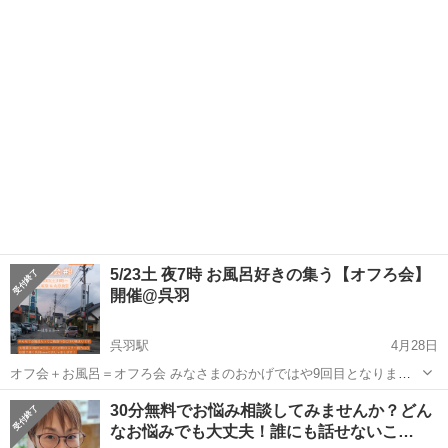
13:00開始 最低人数16人（４卓）集まり次第、開催予定。 参加
富山
富山市
富山駅
その他
麻雀大会
費:4,000円（景品有り） 気になる方は、お気軽にお問い合わせくださ
い。
5/23土 夜7時 お風呂好きの集う【オフろ会】
開催@呉羽
呉羽駅
4月28日
オフ会＋お風呂＝オフろ会 みなさまのおかげではや9回目となりまし
た。富山オフろ会。 みんなでお風呂入ってご飯食べるだけの集まりで
富山
富山市
呉羽駅
その他
オフ
30分無料でお悩み相談してみませんか？どん
す。 今回は 5月23日（土）19：00～ 呉羽マルトミ鉱泉 & 丸忠食堂 に
なお悩みでも大丈夫！誰にも話せないこ…
て...