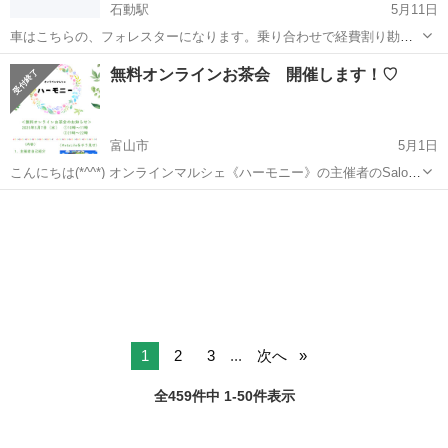
石動駅
5月11日
車はこちらの、フォレスターになります。乗り合わせで経費割り勘で
行きたい人いませんか？ 東京レプタイル池袋17日！土曜日10時〜17時
富山
小矢部市
石動駅
その他
爬虫類
無料オンラインお茶会 開催します！♡
開催イベント こちらは、小矢部を朝4時半頃出発して池袋に10時前に
着く感じです！着いたら個人...
富山市
5月1日
こんにちは(*^^*) オンラインマルシェ《ハーモニー》の主催者のSalon
Margaret/一ノ瀬紫水と申します♪ 2025年5月16(金),17(土)に開催される
富山
富山市
その他
【第二回オンラインマルシェハーモニー】に...
1
2
3
...
次へ
全459件中 1-50件表示