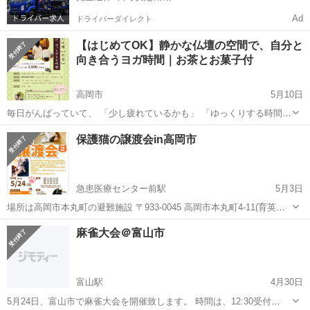
Ad
ドライバーダイレクト
【はじめてOK】静かな仏壇の空間で、自分と
向き合うヨガ時間｜お茶とお菓子付
高岡市
5月10日
毎日がんばっていて、 「少し疲れているかも」 「ゆっくりする時間が
ない」 そんな方へ。 高岡仏壇仏具センターで、 “心と体をゆるめる時
富山
高岡市
その他
お茶
保護猫の譲渡会in高岡市
間”をテーマにした 【ヨガと仏壇 with お茶time】を開催します。 ...
急患医療センター前駅
5月3日
場所は高岡市本丸町の避難施設 〒933-0045 高岡市本丸町4-11(育英セ
ンターさん隣です) になっております！ 予約された1組ずつ30分～1時
富山
高岡市
急患医療センター前駅
その他
Instagram
麻雀大会＠富山市
間で見ていただけるようにいたします。 ご予約は本丸施設電話0766-
27-...
富山駅
4月30日
5月24日、富山市で麻雀大会を開催致します。 時間は、12:30受付