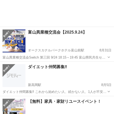
富山異業種交流会【2025.9.24】
オークスカナルパークホテル富山前駅
8月31日
富山異業種交流会Switch 第三回 9/24 18:15～19:45 富山県民共生セン
ター サンフォルテ3F306会議室 新たに人脈を拡げたい 新規開拓をした
富山
富山市
オークスカナルパークホテル富山前駅
ダイエット仲間募集‼️
い を主に富山ビジネスをもっともっと盛り上げていくために...
その他
会場
新高岡駅
8月5日
ダイエット仲間募集‼️ これから始めたい人、続かない人、1人が不安な
人、もちろん順調な人も❗️ どんな人でも大歓迎🤩 主催者は半年で25kg
富山
高岡市
新高岡駅
その他
主催者
【無料】家具・家財リユースイベント！
減量‼️さらに継続中🔥 みんなでダイエット成功させましょう🔥 8月19
日（火） ...