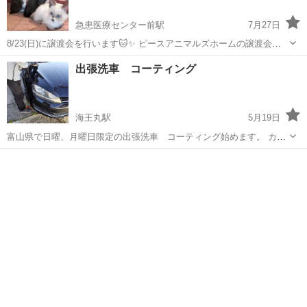
急患医療センター前駅
7月27日
8/23(日)に譲渡会を行います🐱✨ ピースアニマルズホームの譲渡会
は、普段の猫たちの住まいをそのまま会場にして行います♪ ですの
富山
高岡市
急患医療センター前駅
その他
会場
出張洗車 コーティング
で、猫たちがいつもどおり生活している様子を見ていただけると思い
ます😄✨ また直接猫たちと触...
海王丸駅
5月19日
富山県で日曜、月曜日限定の出張洗車 コーティング始めます。 カー
コーティング歴10年以上のプロ施工実績！！ 副業スタイルでやらせて
富山
射水市
海王丸駅
その他
洗車
いただきます。 自宅、職場など環境に応じて施工させていただきま
す。 内容 手洗い洗車 ホイ...