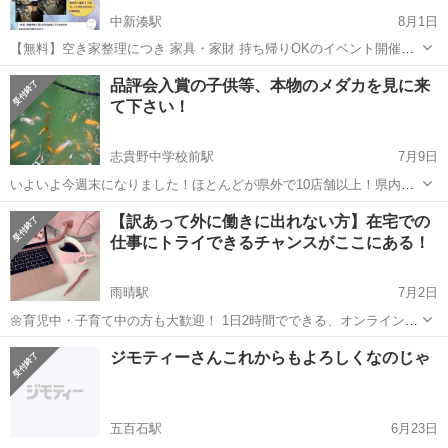
中新湊駅
8月1日
【無料】空き家整理につき 家具・家財 持ち帰りOKのイベント開催！
｜射水市八幡町 空き家の整理にともない、不要になった家具や家電、
富山
射水市
中新湊駅
その他
無料
品評会入賞の子供等、本物のメダカを見に来
小物などを無料でお持ち帰りいただけるイベントを開催します！ 使え
て下さい！
るものを捨てるので...
志貴野中学校前駅
7月9日
いよいよ今週末になりました！ほとんどが県外で10店舗以上！県内レ
ベルや表現が出ていないのに名前だけのメダカだけに飽きた方、品評
富山
高岡市
志貴野中学校前駅
その他
メダカ
【訳あって外に働きに出れない方】在宅での
会の入賞レベルの子供等全国レベルの高い本当のメダカを是非とも見
仕事にトライできるチャンスがここにある！
に来て下さいね！金魚、水草、ミジンコ...
雨晴駅
7月2日
🌼育児中・子育て中の方も大歓迎！ 1日2時間でできる、オンラインの
お仕事メンバーを募集しています😊 「家庭と両立できるお仕事がした
富山
氷見市
雨晴駅
その他
オンライン
ジモティーさんこれからもよろしくなのじゃ
い」 「新しいことを始めてみたい」 そんな想いを応援しています✨
未経験...
五百石駅
6月23日