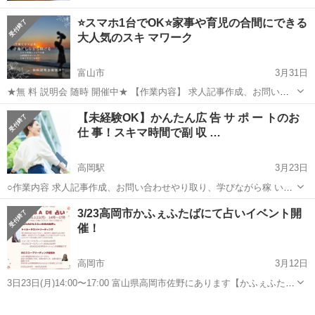
⭐️スマホ1台でOK⭐️家事や育児の合間にできる
大人気のスキ マワーク
富山市
3月31日
★無 料 説明会 随時 開催中★ 【作業内容】 求人記事作成、お問い合
わせやり取りなど 学びながら稼 いでいただきます。 【活動時間】 ご
富山
富山市
その他
オンライン
【未経験OK】かんたん広 告 サ ポ ー トのお
自身の出来る時間帯で大丈夫です。 1日1時間～OK ※長期的...
仕 事！スキマ時間で副 収 …
高岡駅
3月23日
○作業内容 求人記事作成、お問い合わせやり取り、学びながら稼 いで
いただきます。 ○活動時間はご自身の出来る時間帯で大丈夫です。 長
富山
富山市
高岡駅
その他
時間帯
3/23高岡市かふぇふたばにて占いイベント開
期的にお付き合いできる方で、業 務 連 絡をコマメにとれる方を希
催！
望。 ...
高岡市
3月12日
3日23日(月)14:00〜17:00 富山県高岡市佐野にあります【かふぇふた
ば】にて、 占いイベント開催🔮 メニューは【タロット】or【占星術
富山
高岡市
その他
占星術
（星読み）】から選べます！ ⭐︎叶えたい願い事がある ⭐︎自分の得意な