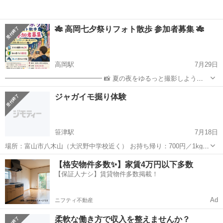
🎋 高岡七夕祭りフォト散歩 参加者募集 🎋
高岡駅
7月29日
━━━━━━━━━━━━━━━ 📸 夏の夜をゆるっと撮影しよう
━━━━━━━━━━━━━━━ 夏の風物詩「七夕祭り」を一緒に楽
富山
高岡市
高岡駅
その他
会場
ジャガイモ掘り体験
しみながら、 ゆったり写真を撮りませんか？✨ 📱 スマホ撮影でもOK
🌱 初心者でも大歓迎 ...
笹津駅
7月18日
場所：富山市八木山（大沢野中学校近く） お持ち帰り：700円／1kg
品種：男爵・キタアカリ（品質悪い） アンデスレッド・デストロイ
富山
富山市
笹津駅
その他
アンデス
【格安物件多数✨】家賃4万円以下多数
ヤー（普通） 体験日：要相談 募集：随時
【保証人ナシ】賃貸物件多数掲載！
Ad
ニフティ不動産
柔軟な働き方で収入を整えませんか？