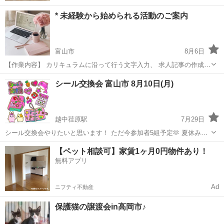
* 未経験から始められる活動のご案内
富山市
8月6日
【作業内容】 カリキュラムに沿って行う文字入力、 求人記事の作成、
お問い合わせ対応、 SNS運営などを担当していただきます。 ・未経験
富山
富山市
その他
ペース
シール交換会 富山市 8月10日(月)
の方でも安心して始められます ・作業量に応じて報 酬アップが見込め
ます ...
越中荏原駅
7月29日
シール交換会やりたいと思います！ ただ今参加者5組予定🫶 夏休み☀️
お子様連れ大歓迎♡ お時間13時～ 来れるお時間に来てもらう形にしよ
富山
富山市
越中荏原駅
その他
【ペット相談可】家賃1ヶ月0円物件あり！
うかな？と思っています。 是非わいわいシール交換やりたいです✨ 場
無料アプリ
所等細かい詳細はDM...
Ad
ニフティ不動産
保護猫の譲渡会in高岡市♪