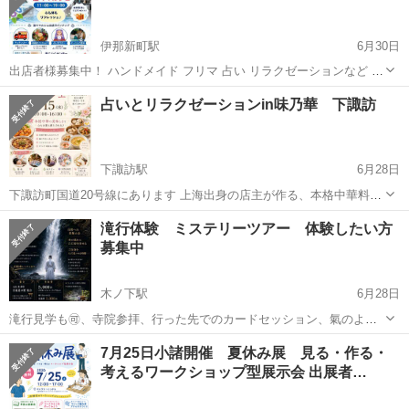
伊那新町駅
6月30日
出店者様募集中！ ハンドメイド フリマ 占い リラクゼーションなど ♦
日時 毎月風呂の日26日 ♦時間 11：00～20：00 ♦場所 たつの荒神
長野
上伊那郡
伊那新町駅
ワークショップ
マルシェ
占いとリラクゼーションin味乃華 下諏訪
山温泉 湯にいくセンター 〒399-0425 長野県上伊那郡辰樋口２２...
下諏訪駅
6月28日
下諏訪町国道20号線にあります 上海出身の店主が作る、本格中華料理
をご堪能下さい！ 沢山のランチメニューがあります。 二階のお部屋を
長野
諏訪郡
下諏訪駅
ワークショップ
天然石
滝行体験 ミステリーツアー 体験したい方
お借りして、占い、リラクゼーションマルシェ開催です！ 7/15㈬ 10：
募集中
00-16:00 ...
木ノ下駅
6月28日
滝行見学も🉑、寺院参拝、行った先でのカードセッション、氣のよい
場所でのヒーリングなども実施いたします。 ご家族やお友達同士、お
長野
上伊那郡
木ノ下駅
ワークショップ
リトリート
7月25日小諸開催 夏休み展 見る・作る・
一人様での参加も大歓迎!ご参加お待ちしています。 見学 参加費 5000
考えるワークショップ型展示会 出展者…
円 ※白装束、滝行体験、...