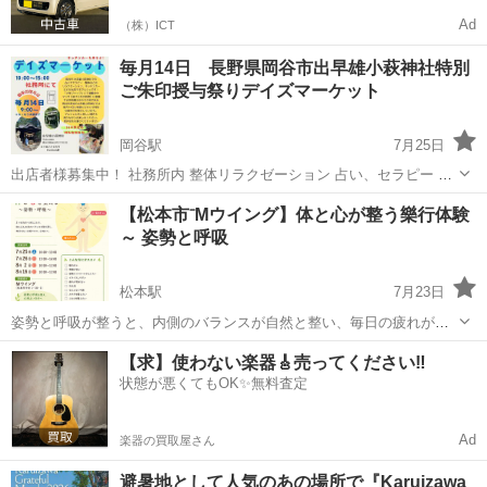
Ad
（株）ICT
毎月14日 長野県岡谷市出早雄小萩神社特別
ご朱印授与祭りデイズマーケット
岡谷駅
7月25日
出店者様募集中！ 社務所内 整体リラクゼーション 占い、セラピー ハ
ンドメイド雑貨販売 🔷日時 2026年毎月14日 10:00～15:00 🔷場所 出早
長野
岡谷市
岡谷駅
ワークショップ
神社
【松本市⁻Mウイング】体と心が整う樂行体験
雄小萩神社 〒394-0089 長野県岡谷市長地出早２丁目２−２...
～ 姿勢と呼吸
松本駅
7月23日
姿勢と呼吸が整うと、内側のバランスが自然と整い、毎日の疲れがふ
っと軽くなります。 働く女性にもおすすめの、地元で気軽に参加でき
長野
松本市
松本駅
ワークショップ
会場
【求】使わない楽器🎸売ってください‼️
る心身調律ワークです。 こんな方にオススメ □眠れない □胃腸が弱い
状態が悪くてもOK✨無料査定
□感情コントロ...
Ad
楽器の買取屋さん
避暑地として人気のあの場所で『Karuizawa