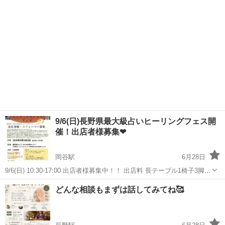
わりで楽しめます。 お気軽に...
9/6(日)長野県最大級占いヒーリングフェス開
催！出店者様募集❤
岡谷駅
6月28日
9/6(日) 10:30-17:00 出店者様募集中！！ 出店料 長テーブル1椅子3脚
お茶お菓子付き 5000円 世界平和を願って 龍神が活躍すれば 世界の平
長野
岡谷市
岡谷駅
ワークショップ
龍神
どんな相談もまずは話してみてね🥰
和が訪れる 諏訪湖 県下初大型占いヒーリングフェス スピ...