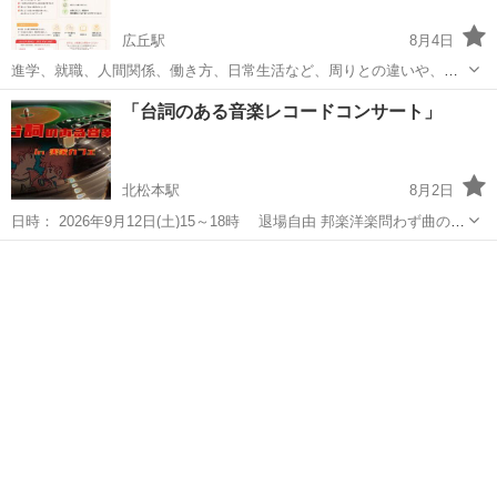
広丘駅
8月4日
進学、就職、人間関係、働き方、日常生活など、周りとの違いや、言
葉にしづらいしんどさを感じることがあっても、それをひとりで抱え
長野
塩尻市
広丘駅
ワークショップ
会場
「台詞のある音楽レコードコンサート」
込まなくてよい場を目指しています。 無理に話さなくても大丈夫で
す。 その場にいるだけでも大丈...
北松本駅
8月2日
日時： 2026年9月12日(土)15～18時 退場自由 邦楽洋楽問わず曲の冒
頭や間奏や終盤部分などに台詞が入った曲、曲間のおしゃべり（ナレ
長野
松本市
北松本駅
ワークショップ
レコード
ーション）の曲を持ち込みで聴く。 料金：￥2750 2ドリン...