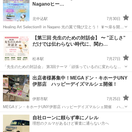
Naganoヒー…
北中込駅
7月30日
Healing Art Selection® in Nagano 光の翼で飛び立とう！ 🧚〜扉を開
き、新しいステージへ〜 2026年 8月23日(日) 10:30〜16:00 佐久市市民
長野
佐久市
北中込駅
ワークショップ
ヒーリング
【第三回 先生のための対話会】 〜 ”正しさ”
創練センター 音楽室１ 入場無料 ...
だけでは伝わらない時代に、関わ…
松本駅
7月27日
「先生のための対話会」 第3回テーマ「頑張っているのに変わらな
い」 その課題、本当に"技術"で解決できますか？ 教育現場では、 新し
長野
松本市
松本駅
ワークショップ
英語教育
出店者様募集中！MEGAドン・キホーテUNY
い教材を使う。 研修を受ける。 ICTを導入する。 そんな"改...
伊那店 ハッピーデイズマルシェ開催！
伊那市駅
7月25日
MEGAドン・キホーテUNY伊那店 ハッピーデイズマルシェ開催 ハン
ドメイド雑貨、占い、リラクゼーションなど 飲食は不可 毎月第3土
長野
上伊那郡
伊那市駅
ワークショップ
マルシェ
自社ローンに頼らず車にノレル
日開催✨ 10:00-17:00の間 室内 出店料 1500円 駐車場 無料 テー...
理想のクルマがあるけど審査に通らない方へ