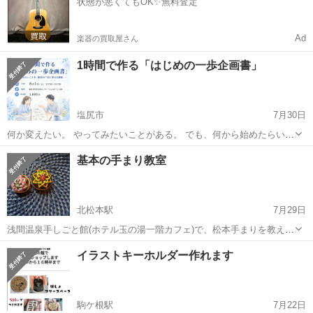
状態が悪くてもOK✨無料査定
格安にて...
Ad
楽器の買取屋さん
1時間で作る「はじめの一歩企画書」
塩尻市
7月30日
何か変えたい。 やってみたいことがある。 でも、何から始めたらいい
か分からない。 そんな方に向けて、頭の中にある「いつかやってみた
長野
塩尻市
ワークショップ
会場
基本の手まり教室
い」を、最初の1回として実行できる企画書にする講座を開催します。
いきなり起業...
北松本駅
7月29日
浅間温泉手しごと館(ホテル玉の湯一階カフェ)で、松本手まりを教えま
す。 2500円～ 初めは簡単な、２つ菊から。 毎月開催しております。
長野
松本市
北松本駅
ワークショップ
会場
イラストキーホルダー作れます
会場が松本の他もありますので、いつでもコメント、お電話下さい
ね！ また、出張教室も応相...
駒ケ根駅
7月22日