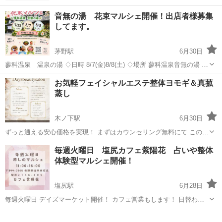
音無の湯 花束マルシェ開催！出店者様募集
してます。
茅野駅
6月30日
蓼科温泉 温泉の湯 ♢日時 8/7(金)8/8(土) ♢場所 蓼科温泉音無の湯 〒
391-0301 長野県茅野市北山２９７７−１ 佐藤宏信サックスライブ開
長野
茅野市
茅野駅
ワークショップ
マルシェ
お気軽フェイシャルエステ整体ヨモギ＆真菰
催！ 花束マルシェ開催します。 8/7㈮ 天然石...
蒸し
木ノ下駅
6月30日
ずっと通える安心価格を実現！ まずはカウンセリング無料にて この機
会に是非お試しください😊 一度ためしたら病みつきになる至福のひと
長野
上伊那郡
木ノ下駅
ワークショップ
カービング
毎週火曜日 塩尻カフェ紫陽花 占いや整体
ときをお届けします😊✨ 男性🉑 アロマトリートメント足 30
体験型マルシェ開催！
分 2500円...
塩尻駅
6月28日
毎週火曜日 デイズマーケット開催！ カフェ営業もします！ 日替わり
ランチ、お茶できます。 ランチは要予約 天然石販売、整体、占い、
長野
塩尻市
塩尻駅
ワークショップ
お茶
セラピー、ワークショップ、ハンドメイド作品販売などの出店が日替