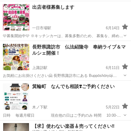
この時間内なら入退自由です。 ♦場所 中川村ショッピングセンター
長野
上伊那郡
ワークショップ
天然石
出店者様募集します
チャオ内 〒399-3802 長野県上伊那郡中川村片桐４０００ 室...
一日市場駅
6月14日
🩷募集開始中🩷 ※キッチンカーは、募集多数のため、 募集を、締め切
りました🙇‍♀️ ⚠️必ず詳細をお読み下さい。 -----------------------------------------
長野
安曇野市
一日市場駅
ワークショップ
会場
長野県諏訪市 仏法紹隆寺 奉納ライブ＆マ
✅応募方法 ①下記の詳細...
ルシェ開催！
上諏訪駅
6月11日
お気軽にお出掛けください🤗 長野県諏訪市にある Buppōshōryūji
Temple（仏法紹隆寺）では、護摩祈祷が行われています。 護摩祈祷と
長野
諏訪市
上諏訪駅
ワークショップ
ライブ
箕輪町 なんでも相談❣️ご予約ください
は、不動明王の御前で護摩木を焚き、厄除け・開運・家内安全・商売
繁盛・病気平癒...
木ノ下駅
5月22日
日時 毎週月曜日 現在他の日はご予約のみ 時間 10:00-
14:00 場所 箕輪町 木下 レンタルスペースデイズ 占い、リラ
長野
上伊那郡
木ノ下駅
ワークショップ
マルシェ
【求】使わない楽器🎸売ってください‼️
クゼーション、 占い師、整体師、フェイシャルエステ、ヒーリング