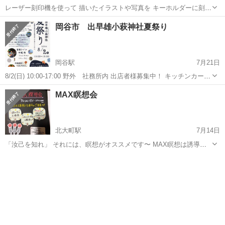
レーザー刻印機を使って 描いたイラストや写真を キーホルダーに刻印
します ７月26日（日） ９時から１６時半まで 長野県飯田市かざこし
長野
駒ヶ根市
駒ケ根駅
ワークショップ
岡谷市 出早雄小萩神社夏祭り
の森
岡谷駅
7月21日
8/2(日) 10:00-17:00 野外 社務所内 出店者様募集中！ キッチンカー
飲食 クラフト、ワークショップ フリマ 占いセラピー 整体など お問い
長野
岡谷市
岡谷駅
ワークショップ
MAX瞑想会
合わせは イベント企画デイズ 09053269022 ...
クリスマスマーケット
北大町駅
7月14日
「汝己を知れ」 それには、瞑想がオススメです〜 MAX瞑想は誘導瞑
想なので、初心者の方でも、安心してください❣️ 頭の大掃除、ご自分
長野
大町市
北大町駅
ワークショップ
へのご褒美時間に〜♥️