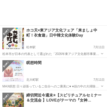
ホコ天×東アジア文化フェア「来ましょ中
町！衣食遊」日中韓文化体験Day
松本駅
7月11日
松本市が日本の代表として選ばれた「2026年東アジア文化都市事業」
で、中町では、7/26, 9/27, 11/22に、日中韓のさまざまな衣食遊文化を
長野
松本市
松本駅
ワークショップ
歩行者天国
瞑想時間
体験・体感できるイベントを開催します。 各国の伝統遊び・民族衣装
着付け体験...
北大町駅
7月11日
MAX瞑想 日々頑張っているご自分へのご褒美に♥️ ♦︎頭の中の大掃除🧹
🧼🧼 ♦︎ストレスや不安の解消に〜
長野
大町市
北大町駅
ワークショップ
締切間近今週末⭐️【スピリチュアルセミナー
＆交流会 】LOVEがテーマの『女神…