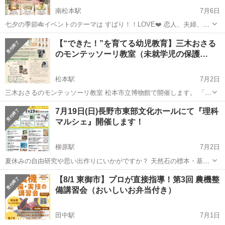
南松本駅
7月6日
七夕の季節🎋イベントのテーマは すばり！！LOVE❤️ 恋人、夫婦、気
になるあの人 だけでなく 未来の出会い💖 職場や、お友だちとの関係
長野
松本市
南松本駅
ワークショップ
ヒーリング
【“できた！”を育てる幼児教育】三木おさる
性💖 そして、なにより重要な 自分自身へのLOVE❤️ 愛が溢れる関係性
のモンテッソーリ教室（未就学児の保護…
を...
松本駅
7月2日
三木おさるのモンテッソーリ教室 松本市立博物館で開催します。 「モ
ンテッソーリって気になるけど、よく分からない…」 「自分でできる
長野
松本市
松本駅
ワークショップ
7月19日(日)長野市東部文化ホールにて『理科
子になるにはどうしたらいいかな」 「教え込まない教育ってどうする
マルシェ』開催します！
モンテッソーリ教育
んだろう」 ...
柳原駅
7月2日
夏休みの自由研究や思い出作りにいかがですか？ 天然石の標本・基盤
キーホルダー・分子模型と周期表は事前のお申込みが必要です。 お電
長野
長野市
柳原駅
ワークショップ
マルシェ
【8/1 東御市】プロが直接指導！第3回 農機整
話またはご来館にて。電話：026-217-4662 皆様からのお申し込み、お
備講習会（おいしいお弁当付き）
待ちしております。
田中駅
7月1日