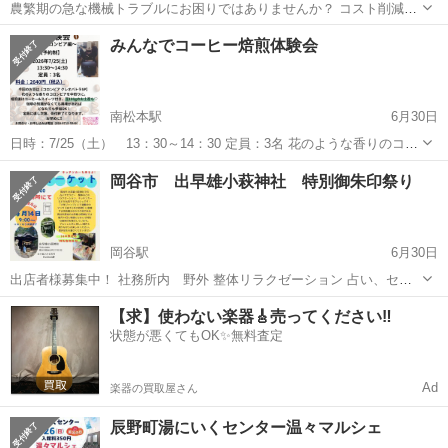
農繁期の急な機械トラブルにお困りではありませんか？ コスト削減と
重大事故の防止を目指し、農家さんご自身で日常点検や軽微な修理が
長野
東御市
田中駅
ワークショップ
対象
みんなでコーヒー焙煎体験会
できるようになるための『第3回 農機整備講習会』を開催いたしま
す！ 単なる座学ではなく、ご...
南松本駅
6月30日
日時：7/25（土） 13：30～14：30 定員：3名 花のような香りのコロ
ンビアを中煎りに焙煎するワークショップです。 焙煎後はコーヒーと
長野
松本市
南松本駅
ワークショップ
体験会
岡谷市 出早雄小萩神社 特別御朱印祭り
ケーキ付き、焙煎した100ｇの豆をお持ち帰りいただけます。 珈琲の
知識がな...
岡谷駅
6月30日
出店者様募集中！ 社務所内 野外 整体リラクゼーション 占い、セラ
ピー ハンドメイド雑貨販売 🔷日時 2026年 毎月14日 10:00～15:00 🔷
長野
岡谷市
岡谷駅
ワークショップ
神社
【求】使わない楽器🎸売ってください‼️
場所 出早雄小萩神社 〒394-0089 長野県岡谷市長地出早２...
状態が悪くてもOK✨無料査定
Ad
楽器の買取屋さん
辰野町湯にいくセンター温々マルシェ