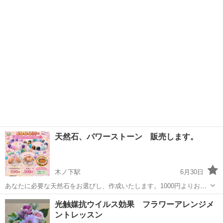
を通して心と体が整っていきます。 本当に振り回されない 自分軸を作
長野
松本市
梓橋駅
ワークショップ
会場
っていきませんか？ こんな方にオススメ □夜中に目が覚める □胃腸が
弱い...
天然石、パワーストーン 販売します。
木ノ下駅
6月30日
あなたに必要な天然石をお選びし、作成いたします。1000円よりお作
りいたします。 格安にて原石やクラスター、さざれの販売もしていま
長野
上伊那郡
木ノ下駅
ワークショップ
光触媒抗ウイルス効果 フラワーアレンジメ
す。 ゴムの切れたパワーストーンブレスの直しもします！！ 箕輪町デ
ントレッスン
パワーストーン
イズにて販売中ですが イベ...