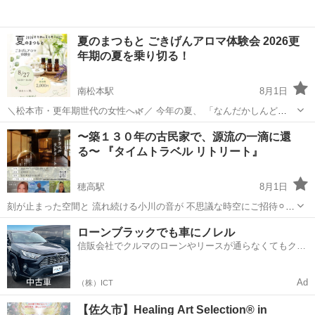
夏のまつもと ごきげんアロマ体験会 2026更
年期の夏を乗り切る！
南松本駅
8月1日
＼松本市・更年期世代の女性へ🌿／ 今年の夏、 「なんだかしんど
い…」 そんな日が増えていませんか？ ✔ ホットフラッシュ ✔ イライ
長野
松本市
南松本駅
ワークショップ
体験会
〜築１３０年の古民家で、源流の一滴に還
ラ ✔ 寝つけない ✔ 疲れが抜けない そんな毎日に、 香りで...
る〜 『タイムトラベル リトリート』
穂高駅
8月1日
刻が止まった空間と 流れ続ける小川の音が 不思議な時空にご招待⚪︎
こちらの3名がお出迎えします 🪽 ○ハンドパン演奏 （ハンドパン奏者
長野
安曇野市
穂高駅
ワークショップ
ハンドパン
ローンブラックでも車にノレル
Mizu） ○インスタレーション＆アート展示 （アーティスト ...
信販会社でクルマのローンやリースが通らなくてもクル
マをご利用いただけるサービスがあります！
Ad
（株）ICT
【佐久市】Healing Art Selection® in