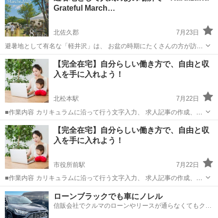
Grateful March…
北佐久郡
7月23日
避暑地として有名な「軽井沢」は、 お盆の時期にたくさんの方が訪れ
る人気の観光地でもあります。 そんな軽井沢で開催するイベントに出
長野
北佐久郡
ワークショップ
わんちゃん
【完全在宅】自分らしい働き方で、自由と収
店することになりました！ 🌴Karuizawa Grateful Marche🌴...
入を手に入れよう！
北松本駅
7月22日
■作業内容 カリキュラムに沿って行う文字入力、 求人記事の作成、お
問い合わせ対応、 SNS運営などを担当していただきます。 ・未経験の
長野
松本市
北松本駅
ワークショップ
ペース
【完全在宅】自分らしい働き方で、自由と収
方でも安心して始められます ・作業量に応じて報 酬アップが見込めま
入を手に入れよう！
す ...
市役所前駅
7月22日
■作業内容 カリキュラムに沿って行う文字入力、 求人記事の作成、お
問い合わせ対応、 SNS運営などを担当していただきます。 ・未経験の
長野
長野市
市役所前駅
ワークショップ
ペース
ローンブラックでも車にノレル
方でも安心して始められます ・作業量に応じて報 酬アップが見込めま
信販会社でクルマのローンやリースが通らなくてもクル
す ...
マをご利用いただけるサービスがあります！