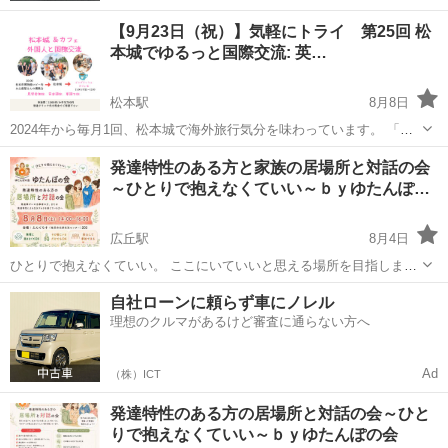
【9月23日（祝）】気軽にトライ 第25回 松
本城でゆるっと国際交流: 英…
松本駅
8月8日
2024年から毎月1回、松本城で海外旅行気分を味わっています。 「英
語を話してみたい。」 「外国人と交流してみたい。」 そう思っていて
長野
松本市
松本駅
ワークショップ
外国人観光客
発達特性のある方と家族の居場所と対話の会
も、 一歩踏み出すのは少し勇気がいりますよね。 松本城で...
～ひとりで抱えなくていい～ｂｙゆたんぽ…
広丘駅
8月4日
ひとりで抱えなくていい。 ここにいていいと思える場所を目指しま
す。 □□□ 進学、就職、人間関係、働き方、日常生活など、周りとの違
長野
塩尻市
広丘駅
ワークショップ
ひとり
自社ローンに頼らず車にノレル
いや、言葉にしづらいしんどさを感じることがあっても、それをひと
理想のクルマがあるけど審査に通らない方へ
りで抱え込まなくてよい...
Ad
（株）ICT
発達特性のある方の居場所と対話の会～ひと
りで抱えなくていい～ｂｙゆたんぽの会