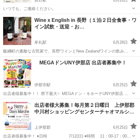
辰野駅
6月28日
いつでも、ご連絡ください。
長野
上伊那郡
辰野駅
ワークショップ
Wine x English in 長野（１泊２日全食事・ワ
イン試飲・送迎・お…
牟礼駅
6月28日
飯綱町の素敵な古民家で、長野ワインとNew Zealandワインの飲み比
べを英語を学びながらやってみましょう！ その他の活動として、1日
長野
上水内郡
牟礼駅
ワークショップ
English
MEGAドンUNY伊那店 出店者募集中！
目と2日目にかけて、天体望遠鏡による星空観察、ヨガ体験、森林セラ
ピー、ハーブティーづく...
伊那市駅
6月25日
出店者様募集中！！ 県下最大✨ MEGAドン・キホーテUNY伊那店 ハ
ッピーデイズマルシェ開催 定期開催 毎月第3土日開催✨ ♦ 10:00-
長野
伊那市
伊那市駅
ワークショップ
アピタ
出店者様大募集！毎月第２日曜日 上伊那郡
17:00 出店料 1500円 ◆場所 長野県...
中川村ショッピングセンターチャオマルシ…
上伊那郡
6月25日
出店者様募集中！ ♦日時 7/12(日) ♦時間 11：00-17：00