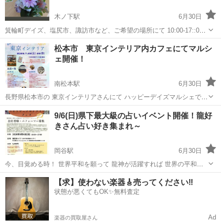
木ノ下駅
6月30日
箕輪町デイズ、塩尻市、諏訪市など、ご希望の場所にて 10:00-17::00
お好きな時間でお二人様より 要予約 場所 長野県上伊那郡辰野町中
長野
上伊那郡
木ノ下駅
ワークショップ
正月飾り
松本市 東京インテリア内カフェにてマルシ
央303 辰野町 イベント企画デイズ 光触媒フラワーを使って、アレンジ
ェ開催！
メント...
南松本駅
6月30日
長野県松本市の 東京インテリアさんにて ハッピーデイズマルシェで
す！ ステキな家具や雑貨のお買い物ついでにマルシェも お楽しみ
長野
松本市
南松本駅
ワークショップ
9/6(日)県下最大級の占いイベント開催！龍好
ください！ ♦日時 2026年 7月25(土)26(日) 10:00-16:30 ...
きさん占い好き集まれ～
岡谷駅
6月30日
今、目覚める時！ 世界平和を願って 龍神が活躍すれば 世界の平和が
訪れる 長野県最大級 龍神の祭典 スピリチュアルドラゴンフェスタ 龍
長野
岡谷市
岡谷駅
ワークショップ
龍神
【求】使わない楽器🎸売ってください‼️
好き集まれ～ 心を一つに！ 諏訪湖の龍が目を覚ます✨ ●開催地 諏
状態が悪くてもOK✨無料査定
訪湖ハイツ 〒3...
Ad
楽器の買取屋さん