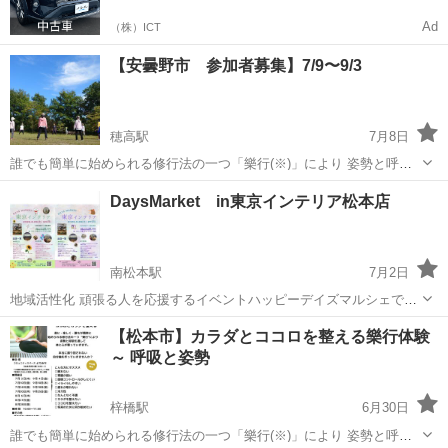
Ad
（株）ICT
【安曇野市 参加者募集】7/9〜9/3
穂高駅
7月8日
誰でも簡単に始められる修行法の一つ「樂行(※)」により 姿勢と呼吸
を通して心と体が整っていきます。 本当に振り回されない 自分軸を作
長野
安曇野市
穂高駅
ワークショップ
会場
DaysMarket in東京インテリア松本店
っていきませんか？ こんな方にオススメ □夜中に目が覚める □胃腸が
弱い...
南松本駅
7月2日
地域活性化 頑張る人を応援するイベントハッピーデイズマルシェで
す！ 南松本駅近のお洒落な家具屋さん《東京インテリア松本店》さん
長野
松本市
南松本駅
ワークショップ
【松本市】カラダとココロを整える樂行体験
の美味しいお洒落なカフェコーナー内でのイベント開催です！ お気軽
～ 呼吸と姿勢
にお立ち寄りくださいませ！ ...
梓橋駅
6月30日
誰でも簡単に始められる修行法の一つ「樂行(※)」により 姿勢と呼吸