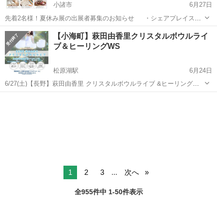
小諸市
6月27日
先着2名様！夏休み展の出展者募集のお知らせ ・シェアプレイス小
諸ブライトベースにて、ワークショップ寄りの展示会を行います。 ・
長野
小諸市
ワークショップ
チラシ
【小海町】萩田由香里クリスタルボウルライ
BrightBaseご利用者以外の方も出展料は無料です。売り上げのある方
ブ＆ヒーリングWS
は売り上げの2割...
松原湖駅
6月24日
6/27(土)【長野】萩田由香里 クリスタルボウルライブ &ヒーリングWS
in 小海町ヤルヴィホール . 澄み渡る自然と聖なる響き。 美しい山々と
長野
南佐久郡
松原湖駅
ワークショップ
清らかな空気に包まれた小海町で 心と体を解放する、特別な非日常の
クリスタルボウル
ひととき...
1
2
3
...
次へ
全955件中 1-50件表示