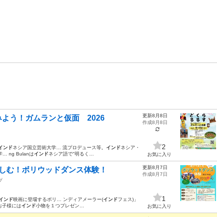
更新8月8日
よう！ガムランと仮面 2026
作成8月8日
2
インド
ネシア国立芸術大学… 流プロデュース等。
インド
ネシア・
 ng Bulanは
インド
ネシア語で"明るく…
お気に入り
更新8月7日
で楽しむ！ボリウッドダンス体験！
作成8月7日
プ
1
インド
映画に登場するボリ… ンディアメーラー(
インド
フェス)」
お子様には
インド
小物を１つプレゼン…
お気に入り