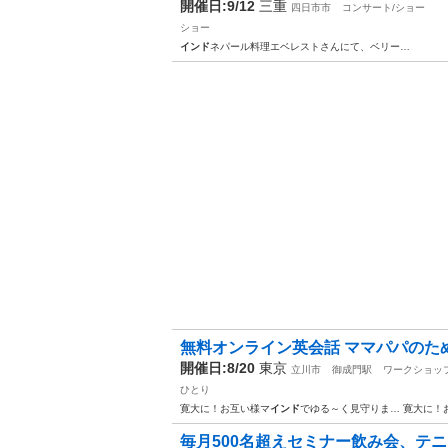
開催日:9/12
三重
四日市市
コンサート/ショー
ショー
インド
ネパール料理エベレストさんにて、ベリー…
無料オンライン英会話 ママパパのため
開催日:8/20
東京
立川市
御成門駅
ワークショッ
ひとり
寛大に！お互い様マ
インド
でゆる～く見守りま… 寛大に！
毎月500名超えセミナー飲み会、テニ