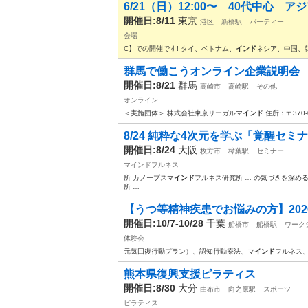
6/21（日）12:00〜 40代中心 ア
開催日:8/11
東京
港区
新橋駅
パーティー
会場
C】での開催です! タイ、ベトナム、
インド
ネシア、中国、
群馬で働こうオンライン企業説明会
開催日:8/21
群馬
高崎市
高崎駅
その他
オンライン
＜実施団体＞ 株式会社東京リーガルマ
インド
住所：〒370-
8/24 純粋な4次元を学ぶ「覚醒セ
開催日:8/24
大阪
枚方市
樟葉駅
セミナー
マインドフルネス
所 カノープスマ
インド
フルネス研究所 … の気づきを深め
所 …
【うつ等精神疾患でお悩みの方】2026年
開催日:10/7-10/28
千葉
船橋市
船橋駅
ワーク
体験会
元気回復行動プラン）、認知行動療法、マ
インド
フルネス
熊本県復興支援ピラティス
開催日:8/30
大分
由布市
向之原駅
スポーツ
ピラティス