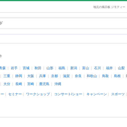
地元の掲示板 ジモティー
件
青森
岩手
宮城
秋田
山形
福島
新潟
富山
石川
福井
山梨
三重
静岡
大阪
兵庫
京都
滋賀
奈良
和歌山
鳥取
島根
大分
長崎
宮崎
鹿児島
沖縄
ィー
セミナー
ワークショップ
コンサート/ショー
キャンペーン
スポーツ