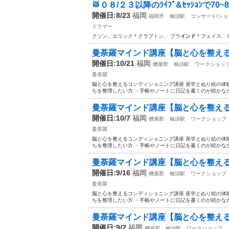
🥁０８/２３以降のﾗｲﾌﾞ&ｾｯｼｮﾝで70~80
開催日:8/23
福岡
福岡市
柚須駅
コンサート/ショ
ドラマー
クソン、エリック＊クラプトン、 ブラ
インド
＊フェイス、デ
曼荼羅マインド講座【脳と心を整え
開催日:10/21
福岡
糟屋郡
柚須駅
ワークショッ
曼荼羅
脳と心を整えるコンディショニング講座 座学とぬり絵の体験
ちを整理したい方 ・手帳やノートに日記を書くのが続かなか
曼荼羅マインド講座【脳と心を整え
開催日:10/7
福岡
糟屋郡
柚須駅
ワークショップ
曼荼羅
脳と心を整えるコンディショニング講座 座学とぬり絵の体験
ちを整理したい方 ・手帳やノートに日記を書くのが続かなか
曼荼羅マインド講座【脳と心を整え
開催日:9/16
福岡
糟屋郡
柚須駅
ワークショップ
曼荼羅
脳と心を整えるコンディショニング講座 座学とぬり絵の体験
ちを整理したい方 ・手帳やノートに日記を書くのが続かなか
曼荼羅マインド講座【脳と心を整え
開催日:9/2
福岡
糟屋郡
柚須駅
ワークショップ