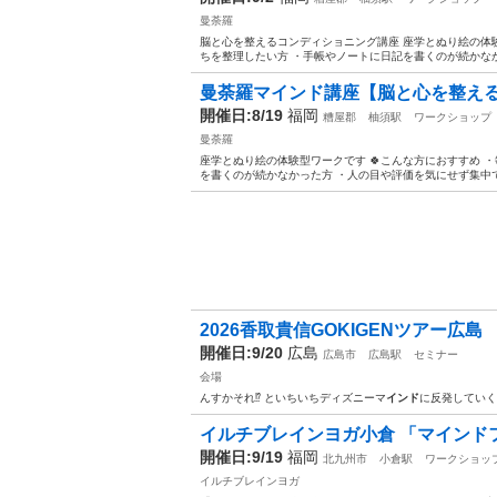
曼荼羅
脳と心を整えるコンディショニング講座 座学とぬり絵の体験
ちを整理したい方 ・手帳やノートに日記を書くのが続かなか
曼荼羅マインド講座【脳と心を整え
開催日:8/19
福岡
糟屋郡
柚須駅
ワークショップ
曼荼羅
座学とぬり絵の体験型ワークです 🍀こんな方におすすめ 
を書くのが続かなかった方 ・人の目や評価を気にせず集中で
2026香取貴信GOKIGENツアー広島
開催日:9/20
広島
広島市
広島駅
セミナー
会場
んすかそれ⁉️ といちいちディズニーマ
インド
に反発していく
イルチブレインヨガ小倉 「マインドフ
開催日:9/19
福岡
北九州市
小倉駅
ワークショッ
イルチブレインヨガ