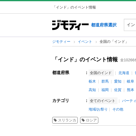
「インド」のイベント情報
都道府県選択
ジモティー
イベント
全国の「インド」
「インド」のイベント情報
全10266
都道府県
：
全国のインド
北海道
栃木
群馬
愛知
岐阜
高知
福岡
佐賀
熊本
カテゴリ
：
全てのイベント
パーテ
地域/お祭り
その他
スリランカ
ロシア