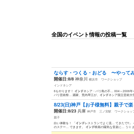
全国のイベント情報の投稿一覧
ならす・つくる・おどる 〜やってみ
開催日:8/8
神奈川
横浜市
ワークショップ
インドネシア
6もやります！
インド
ネシア・バリ島の不… 004～2006年
バリ芸術祭… 踊家、荒内琴江が、
インド
ネシア国立芸術大学…
8/23(日)神戸【お子様無料】親子
開催日:8/23
兵庫
神戸市
三ノ宮駅
ワークショッ
親子
白い体験を！ 「
インド
レストランでよく流… てきたで!!」
のステー… できます。
インド
映画の陽気な音楽に… う☆ 