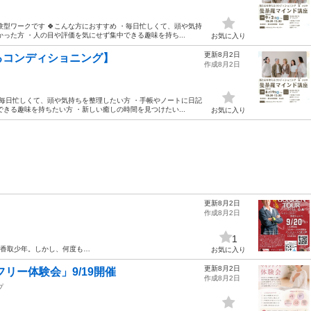
型ワークです 🍀こんな方におすすめ ・毎日忙しくて、頭や気持
った方 ・人の目や評価を気にせず集中できる趣味を持ち...
お気に入り
更新8月2日
るコンディショニング】
作成8月2日
・毎日忙しくて、頭や気持ちを整理したい方 ・手帳やノートに日記
きる趣味を持ちたい方 ・新しい癒しの時間を見つけたい...
お気に入り
更新8月2日
作成8月2日
1
香取少年。しかし、何度も…
お気に入り
更新8月2日
リー体験会」9/19開催
作成8月2日
プ