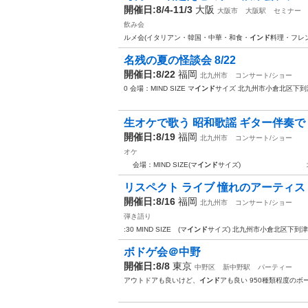
開催日:8/4-11/3
大阪
大阪市
大阪駅
セミナー
飲み会
ルメ会(イタリアン・韓国・中華・和食・
インド
料理・フレ
名残の夏の怪談会 8/22
開催日:8/22
福岡
北九州市
コンサート/ショー
0 会場：MIND SIZE マ
インド
サイズ 北九州市小倉北区下到津
生オケで歌う 昭和歌謡 ギター伴奏で 
開催日:8/19
福岡
北九州市
コンサート/ショー
オケ
会場：MIND SIZE(マ
インド
サイズ) 北
リスペクト ライブ 憧れのアーティスト
開催日:8/16
福岡
北九州市
コンサート/ショー
弾き語り
:30 MIND SIZE (マ
インド
サイズ) 北九州市小倉北区下到津
ボドゲ会＠中野
開催日:8/8
東京
中野区
新中野駅
パーティー
アウトドアも良いけど、
インド
アも良い 950種類程度のボ