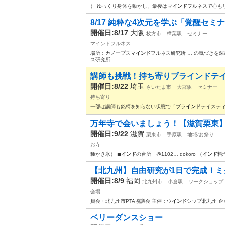
） ゆっくり身体を動かし、最後はマ
インド
フルネスで心もリ
8/17 純粋な4次元を学ぶ「覚醒セ
開催日:8/17
大阪
枚方市
樟葉駅
セミナー
マインドフルネス
場所：カノープスマ
インド
フルネス研究所 … の気づきを
ス研究所 …
講師も挑戦！持ち寄りブラインドテイス
開催日:8/22
埼玉
さいたま市
大宮駅
セミナー
持ち寄り
一部は講師も銘柄を知らない状態で「ブラ
インド
テイスティ
万年寺で会いましょう！【滋賀栗東
開催日:9/22
滋賀
栗東市
手原駅
地域/お祭り
お寺
種かき氷） ◼︎
インド
の台所 @1102… dokoro （
インド
料
【北九州】自由研究が1日で完成！ミク
開催日:8/9
福岡
北九州市
小倉駅
ワークショップ
会場
員会・北九州市PTA協議会 主催：ウ
インド
シップ北九州 
ベリーダンスショー