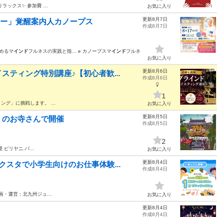
ラックス✨ 参加費 …
お気に入り
更新8月7日
ミナー」覚醒案内人カノープス
作成8月7日
深めるマ
インド
フルネスの実践と指… e カノープスマ
インド
フルネ
お気に入り
更新8月6日
ティング特別講座♪【初心者歓...
作成8月6日
1
ング」に挑戦します。 …
お気に入り
更新8月5日
】のお寺さんで開催
作成8月5日
2
理.ビリヤニ.パ…
お気に入り
更新8月4日
スタで小学生向けのお仕事体験...
作成8月4日
企画・運営：北九州ジュ…
お気に入り
更新8月4日
作成8月4日