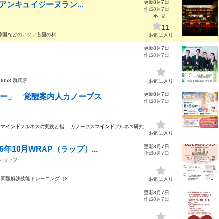
更新8月7日
ジアンキュイジーヌラン...
作成8月7日
11
韓国などのアジア各国の料…
お気に入り
更新8月7日
作成8月7日
0053 群馬県…
お気に入り
更新8月7日
ミナー」 覚醒案内人カノープス
作成8月7日
るマ
インド
フルネスの実践と指… カノープスマ
インド
フルネス研究
お気に入り
更新8月7日
10月WRAP（ラップ）...
作成8月7日
ショップ
、問題解決技能トレーニング（S…
お気に入り
更新8月7日
作成8月7日