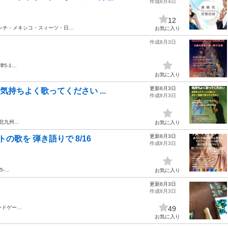
作成8月4日
12
ンチ・メキシコ・スィーツ・日…
お気に入り
作成8月3日
5-1…
お気に入り
更新8月3日
気持ちよく歌ってください ...
作成8月3日
九州…
お気に入り
更新8月3日
の歌を 弾き語りで 8/16
作成8月3日
5-…
お気に入り
更新8月3日
作成8月3日
ードゲー…
49
お気に入り