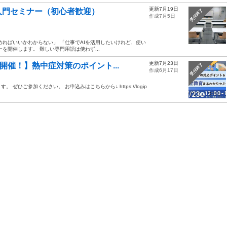
更新7月19日
I入門セミナー（初心者歓迎）
受付終了
作成7月5日
始めればいいかわからない」 「仕事でAIを活用したいけれど、使い
を開催します。 難しい専門用語は使わず...
更新7月23日
開催！】熱中症対策のポイント...
受付終了
作成6月17日
ひご参加ください。 お申込みはこちらから↓ https://logip