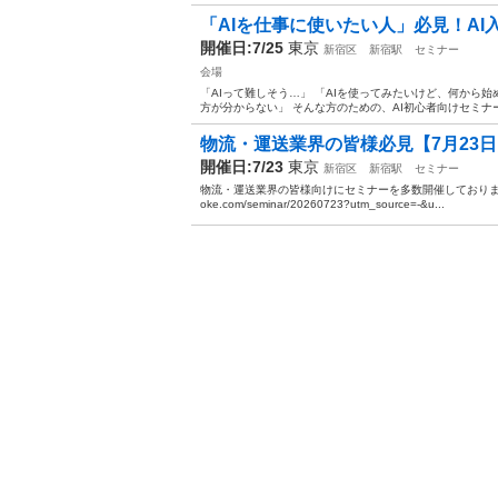
「AIを仕事に使いたい人」必見！A
開催日:7/25
東京
新宿区
新宿駅
セミナー
会場
「AIって難しそう…」 「AIを使ってみたいけど、何から
方が分からない」 そんな方のための、AI初心者向けセミナー
物流・運送業界の皆様必見【7月23日
開催日:7/23
東京
新宿区
新宿駅
セミナー
物流・運送業界の皆様向けにセミナーを多数開催しております。 ぜ
oke.com/seminar/20260723?utm_source=-&u...