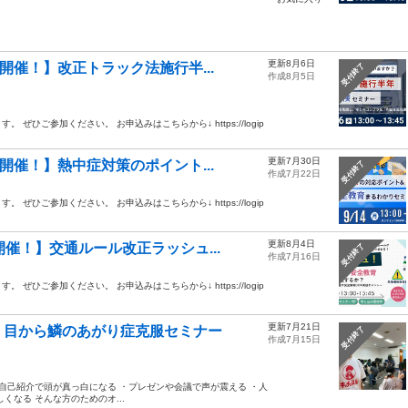
更新8月6日
開催！】改正トラック法施行半...
受付終了
作成8月5日
ひご参加ください。 お申込みはこちらから↓ https://logip
更新7月30日
開催！】熱中症対策のポイント...
受付終了
作成7月22日
ひご参加ください。 お申込みはこちらから↓ https://logip
更新8月4日
催！】交通ルール改正ラッシュ...
受付終了
作成7月16日
ひご参加ください。 お申込みはこちらから↓ https://logip
更新7月21日
｜目から鱗のあがり症克服セミナー
受付終了
作成7月15日
自己紹介で頭が真っ白になる ・プレゼンや会議で声が震える ・人
なる そんな方のためのオ...