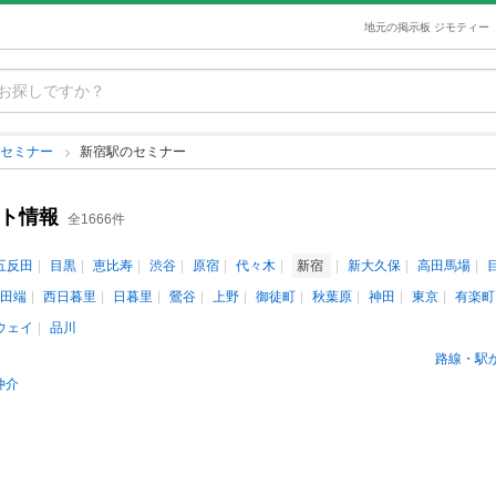
地元の掲示板 ジモティー
のセミナー
新宿駅のセミナー
ント情報
全1666件
五反田
目黒
恵比寿
渋谷
原宿
代々木
新宿
新大久保
高田馬場
田端
西日暮里
日暮里
鶯谷
上野
御徒町
秋葉原
神田
東京
有楽町
ウェイ
品川
路線・駅
仲介