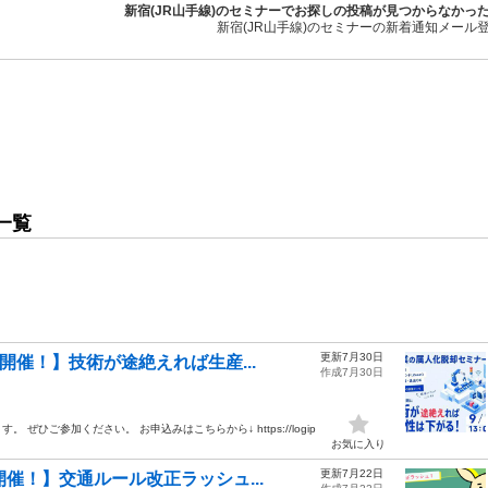
新宿(JR山手線)のセミナーでお探しの投稿が見つからなかっ
新宿(JR山手線)のセミナーの新着通知メール
一覧
更新7月30日
開催！】技術が途絶えれば生産...
作成7月30日
ひご参加ください。 お申込みはこちらから↓ https://logip
お気に入り
更新7月22日
催！】交通ルール改正ラッシュ...