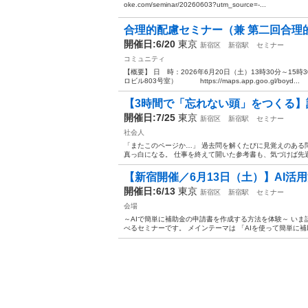
oke.com/seminar/20260603?utm_source=-...
合理的配慮セミナー（兼 第二回合理
開催日:6/20
東京
新宿区
新宿駅
セミナー
コミュニティ
【概要】 日 時：2026年6月20日（土）13時30分～15時
ロビル803号室） https://maps.app.goo.gl/boyd...
【3時間で「忘れない頭」をつくる】記憶
開催日:7/25
東京
新宿区
新宿駅
セミナー
社会人
「またこのページか…」 過去問を解くたびに見覚えのある
真っ白になる。 仕事を終えて開いた参考書も、気づけば先週
【新宿開催／6月13日（土）】AI活
開催日:6/13
東京
新宿区
新宿駅
セミナー
会場
～AIで簡単に補助金の申請書を作成する方法を体験～ いま
べるセミナーです。 メインテーマは 「AIを使って簡単に補助