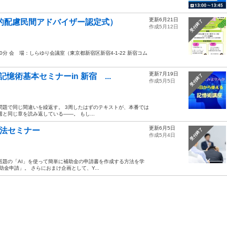
更新6月21日
的配慮民間アドバイザー認定式）
受付終了
作成5月12日
30分 会 場：しらゆり会議室（東京都新宿区新宿4-1-22 新宿コム
更新7月19日
術基本セミナーin 新宿 ...
受付終了
作成5月5日
問題で同じ間違いを繰返す。 3周したはずのテキストが、本番では
と同じ章を読み返している——。 もし...
更新6月5日
用法セミナー
受付終了
作成5月4日
話題の「AI」を使って簡単に補助金の申請書を作成する方法を学
金申請」。 さらにおまけ企画として、Y...