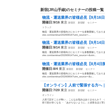
新宿(JR山手線)のセミナーの投稿一覧
物流・運送業界の皆様必見【9月16日
開催日:9/16
東京
新宿区
新宿駅
セミナー
トラック
物流・運送業界の皆様向けにセミナーを多数開催しております。 ぜ
oke.com/seminar/20260916?utm_source=-...
物流・運送業界の皆様必見【9月14日
開催日:9/14
東京
新宿区
新宿駅
セミナー
物流・運送業界の皆様向けにセミナーを多数開催しております。 ぜ
oke.com/seminar/20260914?utm_source=-&utm...
物流・運送業界の皆様必見【8月4日開
開催日:8/4
東京
新宿区
新宿駅
セミナー
物流・運送業界の皆様向けにセミナーを多数開催しております。 ぜ
oke.com/seminar/20260804?utm_source=-&u...
【オンライン】人前で緊張する方へ
開催日:7/20
東京
新宿区
新宿駅
セミナー
オンライン
人前で話すことが怖い… こんなお悩みはありませんか？ ・
前で顔が赤くなる ・「あがらないように」と頑張るほど苦しく