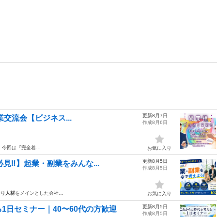
更新8月7日
異業交流会【ビジネス...
作成8月6日
 今回は『完全着…
お気に入り
更新8月5日
見‼️】起業・副業をみんな...
作成8月5日
なり
人材
をメインとした会社…
お気に入り
更新8月5日
1日セミナー｜40〜60代の方歓迎
作成8月5日