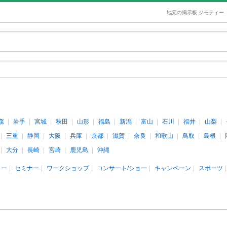
地元の掲示板 ジモティー
森
岩手
宮城
秋田
山形
福島
新潟
富山
石川
福井
山梨
三重
静岡
大阪
兵庫
京都
滋賀
奈良
和歌山
鳥取
島根
大分
長崎
宮崎
鹿児島
沖縄
ィー
セミナー
ワークショップ
コンサート/ショー
キャンペーン
スポーツ