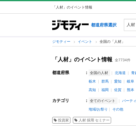
「人材」のイベント情報
都道府県選択
ジモティー
イベント
全国の「人材」
「人材」のイベント情報
全7734件
都道府県
：
全国の人材
北海道
青
栃木
群馬
愛知
岐阜
高知
福岡
佐賀
熊本
カテゴリ
：
全てのイベント
パーテ
地域/お祭り
その他
投資家
人材 採用 セミナー