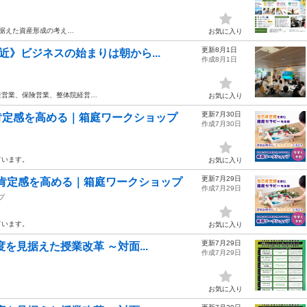
見据えた資産形成の考え…
お気に入り
更新8月1日
近》ビジネスの始まりは朝から...
作成8月1日
産営業、保険営業、整体院経営…
お気に入り
更新7月30日
己肯定感を高める｜箱庭ワークショップ
作成7月30日
ています。
お気に入り
更新7月29日
己肯定感を高める｜箱庭ワークショップ
作成7月29日
プ
ています。
お気に入り
更新7月29日
を見据えた授業改革 ～対面...
作成7月29日
お気に入り