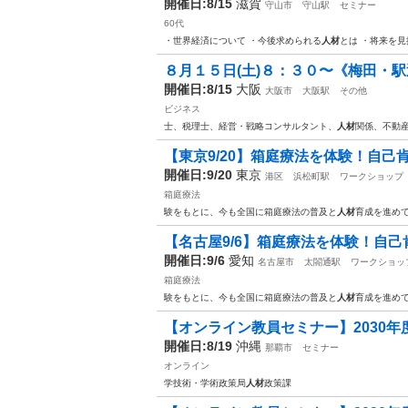
開催日:8/15
滋賀
守山市
守山駅
セミナー
60代
・世界経済について ・今後求められる
人材
とは ・将来を
８月１５日(土)８：３０〜《梅田・駅
開催日:8/15
大阪
大阪市
大阪駅
その他
ビジネス
士、税理士、経営・戦略コンサルタント、
人材
関係、不動
【東京9/20】箱庭療法を体験！自
開催日:9/20
東京
港区
浜松町駅
ワークショップ
箱庭療法
験をもとに、今も全国に箱庭療法の普及と
人材
育成を進め
【名古屋9/6】箱庭療法を体験！自
開催日:9/6
愛知
名古屋市
太閤通駅
ワークショッ
箱庭療法
験をもとに、今も全国に箱庭療法の普及と
人材
育成を進め
【オンライン教員セミナー】2030年度
開催日:8/19
沖縄
那覇市
セミナー
オンライン
学技術・学術政策局
人材
政策課