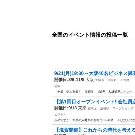
全国のイベント情報の投稿一覧
9/21(月)19:30～大阪40名ビジネス
開催日:8/6-11/5
大阪
大阪市
大阪駅
その他
会場
、士業、個人事業主、営業職、IT業界、
人材
業界などなど。
【第1回目オープンイベント‼️会社員必
開催日:9/13
東京
豊島区
池袋駅
ワークショップ
ビジネス
るのですが、大手の
人材
系の会社で6年半勤… 今は法人に
【滋賀開催】これからの時代を考える