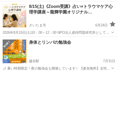
げが不安」 「あと数ヶ月どこまで伸びるか」 「どうやって勉強をした
埼玉
さいたま市
セミナー
無料
8/15(土)《Zoom受講》占い×トラウマケア心
らいいの？」 「進学したらどんな勉強していくの？」 「塾には行きた
理学講座～龍輝学園オリジナル…
いどどこがいい...
さいたま市
6月24日
2026年8月15日(土)10：00～12：00 NPO法人虐待問題研究所として長
年、 多くの虐待や心の傷に寄り添ってきた経験から生まれた、 龍輝学
埼玉
さいたま市
セミナー
占い師
身体とリンパの勉強会
園だけのオリジナル講座です。 この講座では、カードの意味は一...
越谷駅
7月31日
🌙 暑い時期限定！夜の勉強会も開催しています✨ 【参加無料】女性限
定 🌿 身体とリンパの勉強会 🌿 「最近、こんなことはありません
埼玉
越谷市
越谷駅
セミナー
勉強会
か？」 ✅夕方になると脚がむくむ ✅下半身だけなかなか痩せない ✅冷
えや疲...