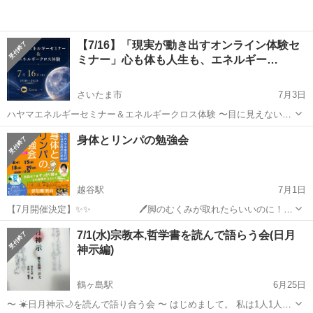
【7/16】「現実が動き出すオンライン体験セ
ミナー」心も体も人生も、エネルギー…
さいたま市
7月3日
ハヤマエネルギーセミナー＆エネルギークロス体験 〜目に見えないエ
ネルギーは、本当にあるのか？その答えを体験する90分〜 毎月ご好評
埼玉
さいたま市
セミナー
エネルギー
身体とリンパの勉強会
をいただいている 「ハヤマエネルギーセミナー＆体験会」 7月もオン
ライ...
越谷駅
7月1日
【7月開催決定】✨✨ 🖊脚のむくみが取れたらいいのに！そ
んな女性に送る📖 『身体とリンパの勉強会（無料）』 を開催します‼️
埼玉
越谷市
越谷駅
セミナー
勉強会
7/1(水)宗教本,哲学書を読んで語らう会(日月
✅夕方になると脚がパンパン… ✅靴が履きづらい… ✅脚が辛い、重だ
神示編)
るい...
鶴ヶ島駅
6月25日
〜 ☀日月神示🌙を読んで語り合う会 〜 はじめまして。 私は1人1人に