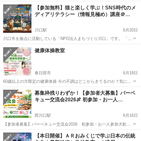
本来の道を取り戻して頂きたいと常々思っており そのために私に出来
埼玉
川越市
鶴ヶ島駅
セミナー
神社
【参加無料】猫と楽しく学ぶ！SNS時代のメ
ることとして、様々な宗教観や哲学的な考え方を皆様と共有し、さら
ディアリテラシー（情報見極め）講座＠…
に意見や解釈を表現...
川口駅
6月20日
川口市を拠点に活動している「NPO法人まちづくり川口」です。 「ネ
ットやSNSで見かける情報、これって本当なのかな？」 「気づかない
埼玉
川口市
川口駅
セミナー
シニア
健康体操教室
うちにデマやフェイクニュースを広めてしまわないか不安…」 そんな
モヤモヤを解消...
春日部市
6月18日
60歳以上の方限定の健康体操 今の不調はどこからきてるのか？気にな
る方 まだまだ動ける体でいたい方 最近、運動不足を感じている方 よ
埼玉
春日部市
セミナー
60歳
募集枠残りわずか！【参加者大募集】バーベ
かったら参加下さい。 日時:7月22(水)・29(水) 場所:春日部市市民文化
キュー交流会2026🍖 初参加・お一人…
会館 料金:...
西川口駅
6月16日
【参加者募集】バーベキュー交流会2026 初参加・お一人参加大歓
迎！ こんにちは！ NPO法人まちづくり川口です。 毎年恒例の「バー
埼玉
蕨市
西川口駅
セミナー
バーベキュー
【本日開催】ＡＲおみくじで学ぶ日本の伝統
ベキュー交流会」を今年も開催します！ 地域活動に関わる人たちや、