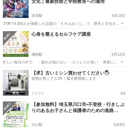
文化｜最新技術と学校教育への適用
これから...
深谷駅
6月13日
万博で4,000人が体験した話題の「ＡＲおみくじ」で、歴史と文化を学
ぼう！ 古語・古典への関心を高める新しい学習教材としても使え
埼玉
深谷市
深谷駅
セミナー
正月
心身を整えるセルフケア講座
る、日本正月協会が新開発した「ＡＲおみくじ」。 おみくじの歴史
から、開発に至った...
浦和駅
6月12日
忙しい毎日の中で、 ・疲れが抜けない ・ストレスが多い ・将来に不
安を感じる ・心を落ち着かせたい ・より充実した人生を送りたい そ
埼玉
さいたま市
浦和駅
セミナー
勉強会
【求】古いミシン買わせてください🖐️
んなことはありませんか？ この勉強会では、自律神経・睡眠・食事・
状態が悪くてもOK！最大限買取します
ストレスケアなどの科学...
Ad
プリフラ
【参加無料】埼玉県川口市▪不登校・行きしぶ
りのあるお子さんと保護者のための進路…
川口駅
6月8日