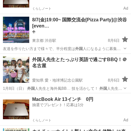
Ad
くらしノート
8/7(金)19:00~ 国際交流会[Pizza Party]@渋谷
[even…
東京都 渋谷駅
8月6日
友達を作りたい方まで様々で、半分程度は
外国
人になるように募集し
ています。イベント…
東京
渋谷区
渋谷駅
パーティー
Meetup
外国人先生とたっぷり英語で過ごすBBQ！＠
名古屋
愛知県 愛・地球博記念公園駅
8月6日
1月8日（日）
外国
人先生と海外風BB… 技を活かして！
外国
人先生と
海外風BB… 数限定で、たっぷり
外国
人講師と英語にチャ…
愛知
名古屋市
愛・地球博記念公園駅
育児
外国人
MacBook Air 13インチ 0円
抽選でプレゼント！応募は1分
Ad
くらしノート