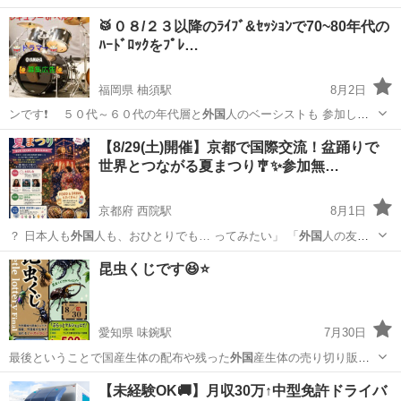
🥁０８/２３以降のﾗｲﾌﾞ&ｾｯｼｮﾝで70~80年代の
ﾊｰﾄﾞﾛｯｸをﾌﾟﾚ…
福岡県 柚須駅
8月2日
ンです❗ ５０代～６０代の年代層と
外国
人のベーシストも 参加し只
今プレイ中…
福岡
福岡市
柚須駅
コンサート/ショー
ドラマー
【8/29(土)開催】京都で国際交流！盆踊りで
世界とつながる夏まつり🎐✨参加無…
京都府 西院駅
8月1日
？ 日本人も
外国
人も、おひとりでも… ってみたい」 「
外国
人の友達
を作りたい… ✅ 日本人・
外国
人どちらも歓迎 …
京都
京都市
西院駅
地域/お祭り
盆踊り
昆虫くじです😆⭐️
愛知県 味鋺駅
7月30日
最後ということで国産生体の配布や残った
外国
産生体の売り切り販売
も致しますのでお時…
愛知
春日井市
味鋺駅
地域/お祭り
昆虫
【未経験OK🚚】月収30万↑中型免許ドライバ