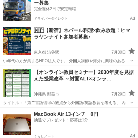
ー募集
完全週休2日で安定転職
Ad
ドライバーダイレクト
🇳🇵【新宿】ネパール料理×飲み放題！ヒマ
ラヤンナイト参加者募集♪
東京都 渋谷駅
7月30日
い年代の方が集まるNPO法人です。
外国
人講師や海外に興味のある方
もいますが、…
東京
渋谷区
渋谷駅
パーティー
ネパール
【オンライン教員セミナー】2030年度を見据
えた授業改革 ～対面ALT×オンラ…
沖縄県 那覇市
7月29日
タイトル：「第二言語習得の観点から
外国
語/英語教育を考える」 内
容：203…
沖縄
那覇市
セミナー
オンライン
MacBook Air 13インチ 0円
抽選でプレゼント！応募は1分
Ad
くらしノート