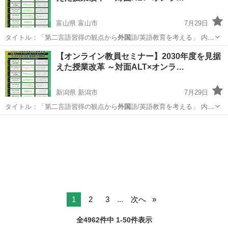
富山県 富山市
7月29日
タイトル：「第二言語習得の観点から
外国
語/英語教育を考える」 内
容：203…
富山
富山市
セミナー
オンライン
【オンライン教員セミナー】2030年度を見据
えた授業改革 ～対面ALT×オンラ…
新潟県 新潟市
7月29日
タイトル：「第二言語習得の観点から
外国
語/英語教育を考える」 内
容：203…
新潟
新潟市
セミナー
オンライン
1
2
3
...
次へ
全4962件中 1-50件表示