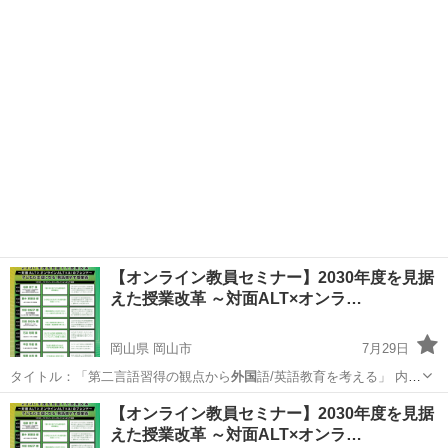
容：203…
広島
広島市
セミナー
オンライン
【オンライン教員セミナー】2030年度を見据
えた授業改革 ～対面ALT×オンラ…
岡山県 岡山市
7月29日
タイトル：「第二言語習得の観点から
外国
語/英語教育を考える」 内
容：203…
岡山
岡山市
セミナー
オンライン
【オンライン教員セミナー】2030年度を見据
えた授業改革 ～対面ALT×オンラ…