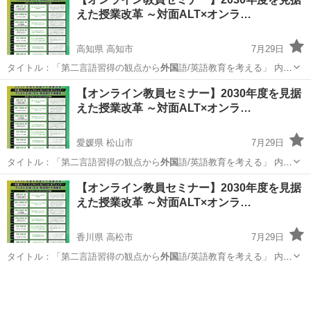
えた授業改革 ～対面ALT×オンラ…
高知県 高知市
7月29日
タイトル：「第二言語習得の観点から
外国
語/英語教育を考える」 内
容：203…
高知
高知市
セミナー
オンライン
【オンライン教員セミナー】2030年度を見据
えた授業改革 ～対面ALT×オンラ…
愛媛県 松山市
7月29日
タイトル：「第二言語習得の観点から
外国
語/英語教育を考える」 内
容：203…
愛媛
松山市
セミナー
【オンライン教員セミナー】2030年度を見据
えた授業改革 ～対面ALT×オンラ…
香川県 高松市
7月29日
タイトル：「第二言語習得の観点から
外国
語/英語教育を考える」 内
容：203…
香川
高松市
セミナー
オンライン