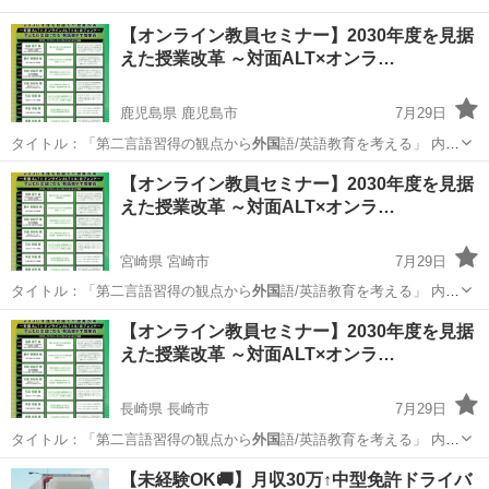
【オンライン教員セミナー】2030年度を見据
えた授業改革 ～対面ALT×オンラ…
鹿児島県 鹿児島市
7月29日
タイトル：「第二言語習得の観点から
外国
語/英語教育を考える」 内
容：203…
鹿児島
鹿児島市
セミナー
オンライン
【オンライン教員セミナー】2030年度を見据
えた授業改革 ～対面ALT×オンラ…
宮崎県 宮崎市
7月29日
タイトル：「第二言語習得の観点から
外国
語/英語教育を考える」 内
容：203…
宮崎
宮崎市
セミナー
オンライン
【オンライン教員セミナー】2030年度を見据
えた授業改革 ～対面ALT×オンラ…
長崎県 長崎市
7月29日
タイトル：「第二言語習得の観点から
外国
語/英語教育を考える」 内
容：203…
長崎
長崎市
セミナー
オンライン
【未経験OK🚚】月収30万↑中型免許ドライバ