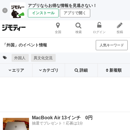
アプリならお得な情報を見逃さない！
インストール
アプリで開く
全国
検索
ログイン
投稿
「外国」のイベント情報
人気キーワード
外国人
異文化交流
エリア
カテゴリ
詳細
新着順
MacBook Air 13インチ 0円
抽選でプレゼント！応募は1分