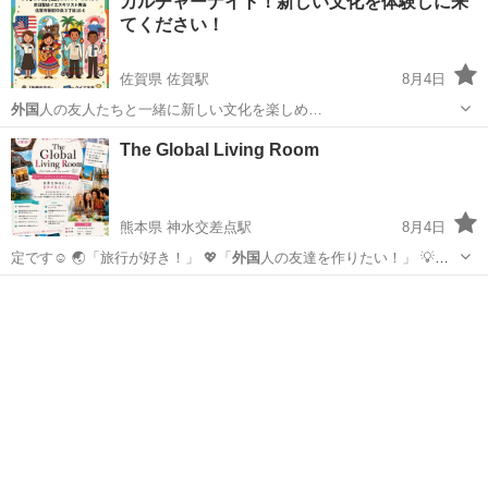
カルチャーナイト！新しい文化を体験しに来
てください！
佐賀県 佐賀駅
8月4日
外国
人の友人たちと一緒に新しい文化を楽しめ…
佐賀
佐賀市
佐賀駅
パーティー
外国人
The Global Living Room
熊本県 神水交差点駅
8月4日
定です☺️ 🌏「旅行が好き！」 💖「
外国
人の友達を作りたい！」 💡
「おすすめの…
熊本
熊本市
神水交差点駅
パーティー
外国人