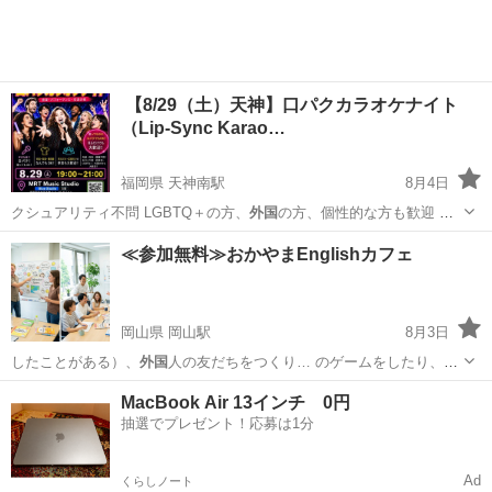
【8/29（土）天神】口パクカラオケナイト
（Lip-Sync Karao…
福岡県 天神南駅
8月4日
クシュアリティ不問 LGBTQ＋の方、
外国
の方、個性的な方も歓迎 誰
でも安心して…
福岡
福岡市
天神南駅
パーティー
パフォーマンス
≪参加無料≫おかやまEnglishカフェ
岡山県 岡山駅
8月3日
したことがある）、
外国
人の友だちをつくり… のゲームをしたり、
外
国
の文化を体験したり… Teacher（
外国
語指導助手）をされ… ている
岡山
岡山市
岡山駅
ワークショップ
English
MacBook Air 13インチ 0円
外国
人の方にも来ていた… ネイティブの英語や
外国
の文化についても
抽選でプレゼント！応募は1分
お…
Ad
くらしノート