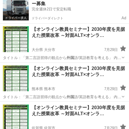
ー募集
完全週休2日で安定転職
Ad
ドライバーダイレクト
【オンライン教員セミナー】2030年度を見据
えた授業改革 ～対面ALT×オンラ…
大分県 大分市
7月29日
タイトル：「第二言語習得の観点から
外国
語/英語教育を考える」 内
容：203…
大分
大分市
セミナー
【オンライン教員セミナー】2030年度を見据
えた授業改革 ～対面ALT×オンラ…
熊本県 熊本市
7月29日
タイトル：「第二言語習得の観点から
外国
語/英語教育を考える」 内
容：203…
熊本
熊本市
セミナー
オンライン
【オンライン教員セミナー】2030年度を見据
えた授業改革 ～対面ALT×オンラ…
佐賀県 佐賀市
7月29日