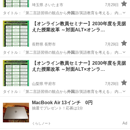
埼玉県 さいたま市
7月29日
タイトル：「第二言語習得の観点から
外国
語/英語教育を考える」 内
容：203…
埼玉
さいたま市
セミナー
オンライン
【オンライン教員セミナー】2030年度を見据
えた授業改革 ～対面ALT×オンラ…
長野県 長野市
7月29日
タイトル：「第二言語習得の観点から
外国
語/英語教育を考える」 内
容：203…
長野
長野市
セミナー
オンライン
【オンライン教員セミナー】2030年度を見据
えた授業改革 ～対面ALT×オンラ…
山梨県 甲府市
7月29日
タイトル：「第二言語習得の観点から
外国
語/英語教育を考える」 内
容：203…
山梨
甲府市
セミナー
オンライン
MacBook Air 13インチ 0円
抽選でプレゼント！応募は1分
Ad
くらしノート